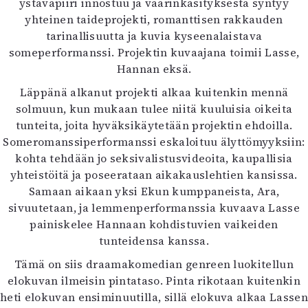
ystäväpiiri innostuu ja väärinkäsityksestä syntyy
Mediatiedot
yhteinen taideprojekti, romanttisen rakkauden
Kaltio ry
tarinallisuutta ja kuvia kyseenalaistava
someperformanssi. Projektin kuvaajana toimii Lasse,
Hannan eksä.
Läppänä alkanut projekti alkaa kuitenkin mennä
solmuun, kun mukaan tulee niitä kuuluisia oikeita
tunteita, joita hyväksikäytetään projektin ehdoilla.
Someromanssiperformanssi eskaloituu älyttömyyksiin:
kohta tehdään jo seksivalistusvideoita, kaupallisia
yhteistöitä ja poseerataan aikakauslehtien kansissa.
Samaan aikaan yksi Ekun kumppaneista, Ara,
sivuutetaan, ja lemmenperformanssia kuvaava Lasse
painiskelee Hannaan kohdistuvien vaikeiden
tunteidensa kanssa.
Tämä on siis draamakomedian genreen luokitellun
elokuvan ilmeisin pintataso. Pinta rikotaan kuitenkin
heti elokuvan ensiminuutilla, sillä elokuva alkaa Lassen