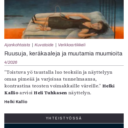
Ajankohtaista
Kuvataide
Verkkoartikkeli
Ruusuja, keräkaaleja ja muutamia muumioita
4/2026
”Toistuva yö taustalla luo teoksiin ja näyttelyyn
omaa pimeää ja varjoisaa tunnelmaansa,
kontrastina teosten voimakkaille väreille.”
Helki
Kallio
arvioi
Heli Tuhkasen
näyttelyn.
Helki Kallio
YHTEISTYÖSSÄ