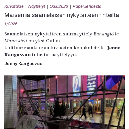
Kuvataide
Näyttelyt
Oulu2026
Paperilehdestä
Maisemia saamelaisen nykytaiteen rinteiltä
1/2026
Saamelaisen nykytaiteen suurnäyttely
Eanangiella –
Maan kieli
on yksi Oulun
kulttuuripääkaupunkivuoden kohokohdista.
Jenny
Kangasvuo
tutustui näyttelyyn.
Jenny Kangasvuo