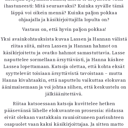
ihastuneesti: Mitä seuraavaksi? Kuinka syvälle tämä
läppä voi oikein mennä? Kuinka paljon pokkaa
ohjaajalla ja käsikirjoittajilla lopulta on?
Vastaus on, että hyvin paljon pokkaa!
Yksi avainkohtauksista kuvaa Lassen ja Hannan välistä
riitaa siitä, miten Lassen ja Hannan hahmot on
käsikirjoitettu ja ovatko hahmot samastuttavia. Lasse
naputtelee sormellaan ärsyttävästi, ja Hanna käskee
Lassea lopettamaan. Katsoja olettaa, että kohta eksät
syyttelevät toisiaan ärsyttävistä tavoistaan – mutta
Hanna kivahtaakin, että naputtelu vaikuttaa elokuvan
äänimaisemaan ja voi johtaa siihen, että keskustelu on
jälkiäänitettävä.
Riitaa katsoessaan katsoja kuvittelee hetken
pääsevänsä lähelle elokuvanteon prosessia: riidassa
eivät olekaan vastakkain raunioituneen parisuhteen
osapuolet vaan kaksi käsikirjoittajaa. Ja sitten matto