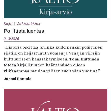
Kirjat
Verkkoartikkeli
Poliittista luentaa
2–3/2026
”Historia osoittaa, kuinka kulloinenkin poliittinen
säätila on heijastunut Suomen ja Venäjän välisiin
kulttuuriseen kanssakäymiseen.
Tomi Huttunen
toteaa kirjallisuuden kääntäminen olleen
vilkkaampaa maiden välisen suojasään vuosina.”
Juhani Rantala