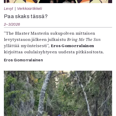
Levyt
Verkkoartikkeli
Paa skaks tässä?
2–3/2026
”The Blaster Masterin sukupolven mittaisen
levytystauon jälkeen julkaistu
Bring Me The Sun
yllättää myönteisesti”,
Eros Gomorralainen
kirjoittaa oululaisyhtyeen uudesta pitkäsoitosta.
Eros Gomorralainen