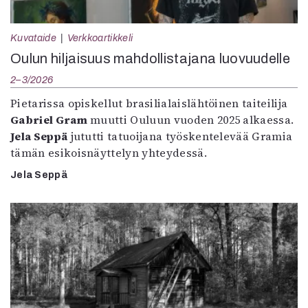
Kuvataide
Verkkoartikkeli
Oulun hiljaisuus mahdollistajana luovuudelle
2–3/2026
Pietarissa opiskellut brasilialaislähtöinen taiteilija
Gabriel Gram
muutti Ouluun vuoden 2025 alkaessa.
Jela Seppä
jututti tatuoijana työskentelevää Gramia
tämän esikoisnäyttelyn yhteydessä.
Jela Seppä