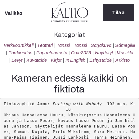
Tilaa
Valikko
Sulje
Kategoriat
Kategoriat
Verkkoartikkeli
Verkkoartikkeli
Teatteri
Tanssi
Tanssi
Sarjakuva
Sámegillii
Teatteri
Pääkirjoitus
Paperilehdestä
Oulu2026
Näyttelyt
Musiikki
Tanssi
Levyt
Kuvataide
Kirjat
In English
Esitystaide
Arkisto
Tanssi
Sarjakuva
Kameran edessä kaikki on
Sámegillii
fiktiota
Pääkirjoitus
Paperilehdestä
Oulu2026
Elokuvayhtiö Aamu: 
Fucking with Nobody
. 103 min, K-
16.

Näyttelyt
Ohjaus Hannaleena Hauru, käsikirjoitus Hannaleena H
Musiikki
auru ja Lasse Poser, kuvaus Lasse Poser ja Jan-Nicl
Levyt
as Jansson. Näyttelijät Hannaleena Hauru, Lasse Pos
er, Samuel Kujala, Pietu Wikström, Sara Melleri, Ha
Kuvataide
nna-Kaisa Tiainen, Jussi Lankoski, Tanja Heinänen, 