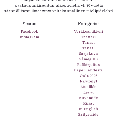
pääkaupunkiseudun ulkopuolella yli 80 vuotta
säännöllisesti ilmestynyt valtakunnallinen mielipidelehti.
Seuraa
Kategoriat
Facebook
Verkkoartikkeli
Instagram
Teatteri
Tanssi
Tanssi
Sarjakuva
Sámegillii
Pääkirjoitus
Paperilehdestä
Oulu2026
Näyttelyt
Musiikki
Levyt
Kuvataide
Kirjat
In English
Esitystaide