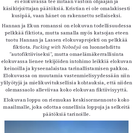
ei elokuvassa tee mitään vastoin ohjaajan ja
käsikirjoittajan päätöksiä. Kristian ei ole omalakisesti
kusipää, vaan hänet on rakennettu sellaiseksi.
Hannan ja Ekun romanssi on elokuvan todellisuudessa
pelkkää fiktiota, mutta samalla myös katsojan eteen
tuotu Hannan ja Lassen elokuvaprojekti on pelkkää
fiktiota.
Fucking with Nobodyä
on luonnehdittu
”autofiktiiviseksi”, mutta omaelämäkerrallisinta
elokuvassa lienee tekijöiden intohimo leikkiä elokuvan
keinoilla ja kyseenalaistaa tarinallistamisen pakkoa.
Elokuvassa on muutamia vastenmielisyydessään niin
ylilyötyjä ja mielikuvituksellisia kohtauksia, että niiden
olemassaolo alleviivaa koko elokuvan fiktiivisyyttä.
Elokuvan loppu on riemukas keskisormennosto koko
maailmalle, joka odottaa onnellisia loppuja ja selkeitä
päätöksiä tarinoille.