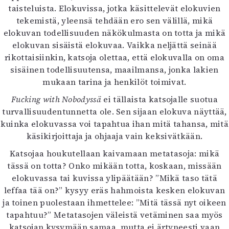
taisteluista. Elokuvissa, jotka käsittelevät elokuvien
tekemistä, yleensä tehdään ero sen välillä, mikä
elokuvan todellisuuden näkökulmasta on totta ja mikä
elokuvan sisäistä elokuvaa. Vaikka neljättä seinää
rikottaisiinkin, katsoja olettaa, että elokuvalla on oma
sisäinen todellisuutensa, maailmansa, jonka lakien
mukaan tarina ja henkilöt toimivat.
Fucking with Nobodyssä
ei tällaista katsojalle suotua
turvallisuudentunnetta ole. Sen sijaan elokuva näyttää,
kuinka elokuvassa voi tapahtua ihan mitä tahansa, mitä
käsikirjoittaja ja ohjaaja vain keksivätkään.
Katsojaa houkutellaan kaivamaan metatasoja: mikä
tässä on totta? Onko mikään totta, koskaan, missään
elokuvassa tai kuvissa ylipäätään? ”Mikä taso tätä
leffaa tää on?” kysyy eräs hahmoista kesken elokuvan
ja toinen puolestaan ihmettelee: ”Mitä tässä nyt oikeen
tapahtuu?” Metatasojen väleistä vetäminen saa myös
katsojan kysymään samaa, mutta ei ärtyneesti vaan