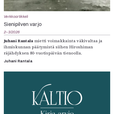
Verkkoartikkeli
Sienipilven varjo
2–3/2026
Juhani Rantala
mietti voimakkainta väkivaltaa ja
ihmiskunnan päätymistä siihen Hiroshiman
räjähdyksen 80-vuotispäivän tienoolla.
Juhani Rantala