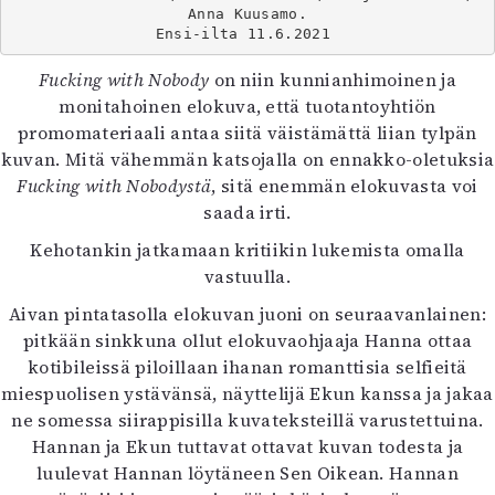
Kirjat
Anna Kuusamo.

In English
Ensi-ilta 11.6.2021 
Esitystaide
Fucking with Nobody
on niin kunnianhimoinen ja
Arkisto
monitahoinen elokuva, että tuotantoyhtiön
promomateriaali antaa siitä väistämättä liian tylpän
Lehdet
kuvan. Mitä vähemmän katsojalla on ennakko-oletuksia
4/2026
Fucking with Nobodystä
, sitä enemmän elokuvasta voi
2–3/2026
saada irti.
1/2026
Kehotankin jatkamaan kritiikin lukemista omalla
6/2025
vastuulla.
5/2025 saame
Aivan pintatasolla elokuvan juoni on seuraavanlainen:
5/2025
pitkään sinkkuna ollut elokuvaohjaaja Hanna ottaa
Lehtiarkisto
kotibileissä piloillaan ihanan romanttisia selfieitä
miespuolisen ystävänsä, näyttelijä Ekun kanssa ja jakaa
Info
ne somessa siirappisilla kuvateksteillä varustettuina.
Tilaus ja irtonumerot
Hannan ja Ekun tuttavat ottavat kuvan todesta ja
Yhteistyössä
luulevat Hannan löytäneen Sen Oikean. Hannan
Toimitus