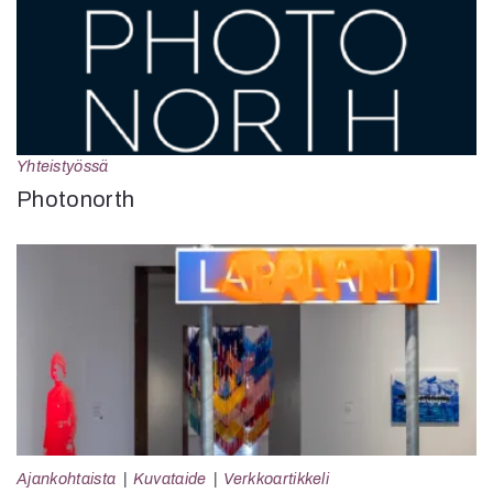
Yhteistyössä
Photonorth
Ajankohtaista
Kuvataide
Verkkoartikkeli