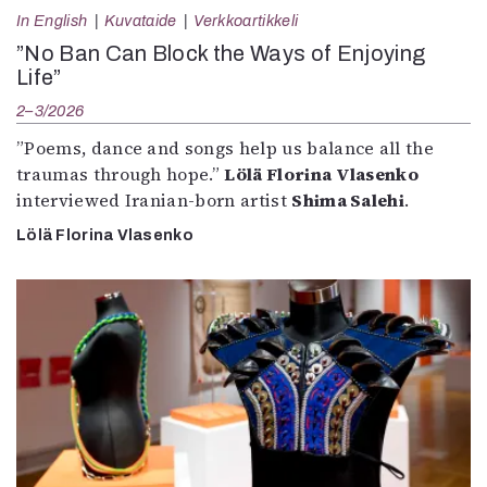
In English
Kuvataide
Verkkoartikkeli
”No Ban Can Block the Ways of Enjoying
Life”
2–3/2026
”Poems, dance and songs help us balance all the
traumas through hope.”
Lölä Florina Vlasenko
interviewed Iranian-born artist
Shima Salehi
.
Lölä Florina Vlasenko