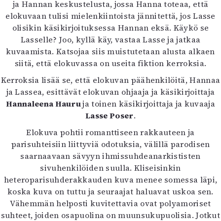
ja Hannan keskustelusta, jossa Hanna toteaa, että
elokuvaan tulisi mielenkiintoista jännitettä, jos Lasse
olisikin käsikirjoituksessa Hannan eksä. Käykö se
Lasselle? Joo, kyllä käy, vastaa Lasse ja jatkaa
kuvaamista. Katsojaa siis muistutetaan alusta alkaen
siitä, että elokuvassa on useita fiktion kerroksia.
Kerroksia lisää se, että elokuvan päähenkilöitä, Hannaa
ja Lassea, esittävät elokuvan ohjaaja ja käsikirjoittaja
Hannaleena Hauru
ja toinen käsikirjoittaja ja kuvaaja
Lasse Poser
.
Elokuva pohtii romanttiseen rakkauteen ja
parisuhteisiin liittyviä odotuksia, välillä parodisen
saarnaavaan sävyyn ihmissuhdeanarkististen
sivuhenkilöiden suulla. Kliseisinkin
heteroparisuhderakkauden kuva menee somessa läpi,
koska kuva on tuttu ja seuraajat haluavat uskoa sen.
Vähemmän helposti kuvitettavia ovat polyamoriset
suhteet, joiden osapuolina on muunsukupuolisia. Jotkut