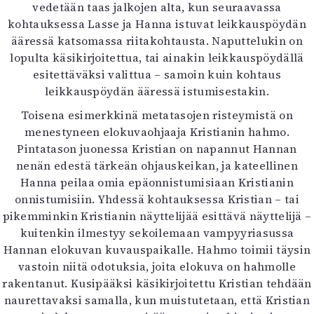
vedetään taas jalkojen alta, kun seuraavassa
kohtauksessa Lasse ja Hanna istuvat leikkauspöydän
ääressä katsomassa riitakohtausta. Naputtelukin on
lopulta käsikirjoitettua, tai ainakin leikkauspöydällä
esitettäväksi valittua – samoin kuin kohtaus
leikkauspöydän ääressä istumisestakin.
Toisena esimerkkinä metatasojen risteymistä on
menestyneen elokuvaohjaaja Kristianin hahmo.
Pintatason juonessa Kristian on napannut Hannan
nenän edestä tärkeän ohjauskeikan, ja kateellinen
Hanna peilaa omia epäonnistumisiaan Kristianin
onnistumisiin. Yhdessä kohtauksessa Kristian – tai
pikemminkin Kristianin näyttelijää esittävä näyttelijä –
kuitenkin ilmestyy sekoilemaan vampyyriasussa
Hannan elokuvan kuvauspaikalle. Hahmo toimii täysin
vastoin niitä odotuksia, joita elokuva on hahmolle
rakentanut. Kusipääksi käsikirjoitettu Kristian tehdään
naurettavaksi samalla, kun muistutetaan, että Kristian