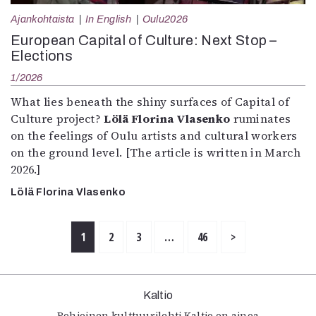
Ajankohtaista
In English
Oulu2026
European Capital of Culture: Next Stop –
Elections
1/2026
What lies beneath the shiny surfaces of Capital of
Culture project?
Lölä Florina Vlasenko
ruminates
on the feelings of Oulu artists and cultural workers
on the ground level. [The article is written in March
2026.]
Lölä Florina Vlasenko
1
2
3
…
46
>
Kaltio
Pohjoinen kulttuurilehti Kaltio on ainoa