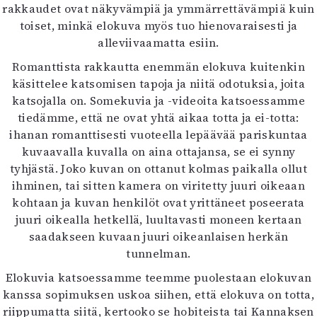
rakkaudet ovat näkyvämpiä ja ymmärrettävämpiä kuin
toiset, minkä elokuva myös tuo hienovaraisesti ja
alleviivaamatta esiin.
Romanttista rakkautta enemmän elokuva kuitenkin
käsittelee katsomisen tapoja ja niitä odotuksia, joita
katsojalla on. Somekuvia ja -videoita katsoessamme
tiedämme, että ne ovat yhtä aikaa totta ja ei-totta:
ihanan romanttisesti vuoteella lepäävää pariskuntaa
kuvaavalla kuvalla on aina ottajansa, se ei synny
tyhjästä. Joko kuvan on ottanut kolmas paikalla ollut
ihminen, tai sitten kamera on viritetty juuri oikeaan
kohtaan ja kuvan henkilöt ovat yrittäneet poseerata
juuri oikealla hetkellä, luultavasti moneen kertaan
saadakseen kuvaan juuri oikeanlaisen herkän
tunnelman.
Elokuvia katsoessamme teemme puolestaan elokuvan
kanssa sopimuksen uskoa siihen, että elokuva on totta,
riippumatta siitä, kertooko se hobiteista tai Kannaksen