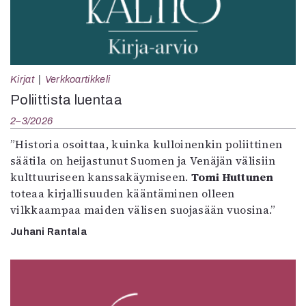
Kirjat
Verkkoartikkeli
Poliittista luentaa
2–3/2026
”Historia osoittaa, kuinka kulloinenkin poliittinen
säätila on heijastunut Suomen ja Venäjän välisiin
kulttuuriseen kanssakäymiseen.
Tomi Huttunen
toteaa kirjallisuuden kääntäminen olleen
vilkkaampaa maiden välisen suojasään vuosina.”
Juhani Rantala