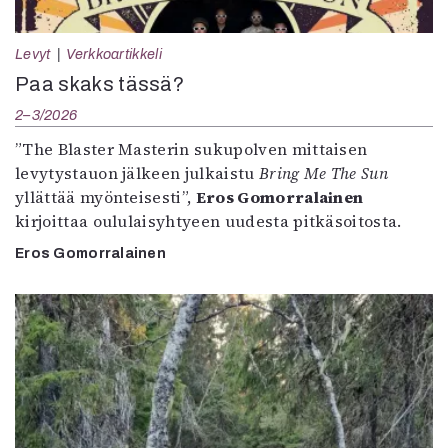
Levyt
Verkkoartikkeli
Paa skaks tässä?
2–3/2026
”The Blaster Masterin sukupolven mittaisen
levytystauon jälkeen julkaistu
Bring Me The Sun
yllättää myönteisesti”,
Eros Gomorralainen
kirjoittaa oululaisyhtyeen uudesta pitkäsoitosta.
Eros Gomorralainen