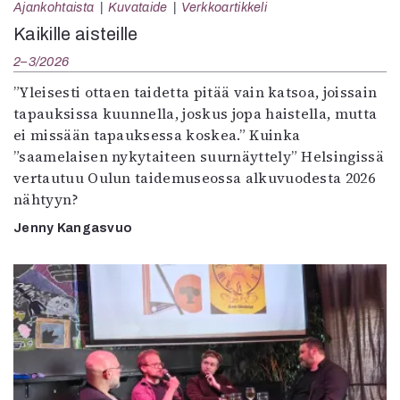
Ajankohtaista
Kuvataide
Verkkoartikkeli
Kaikille aisteille
2–3/2026
”Yleisesti ottaen taidetta pitää vain katsoa, joissain
tapauksissa kuunnella, joskus jopa haistella, mutta
ei missään tapauksessa koskea.” Kuinka
”saamelaisen nykytaiteen suurnäyttely” Helsingissä
vertautuu Oulun taidemuseossa alkuvuodesta 2026
nähtyyn?
Jenny Kangasvuo