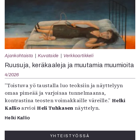
Ajankohtaista
Kuvataide
Verkkoartikkeli
Ruusuja, keräkaaleja ja muutamia muumioita
4/2026
”Toistuva yö taustalla luo teoksiin ja näyttelyyn
omaa pimeää ja varjoisaa tunnelmaansa,
kontrastina teosten voimakkaille väreille.”
Helki
Kallio
arvioi
Heli Tuhkasen
näyttelyn.
Helki Kallio
YHTEISTYÖSSÄ