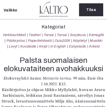
Tilaa
Valikko
Sulje
Kategoriat
Kategoriat
Verkkoartikkeli
Verkkoartikkeli
Teatteri
Tanssi
Tanssi
Sarjakuva
Sámegillii
Teatteri
Pääkirjoitus
Paperilehdestä
Oulu2026
Näyttelyt
Musiikki
Tanssi
Levyt
Kuvataide
Kirjat
In English
Esitystaide
Arkisto
Tanssi
Sarjakuva
Palsta suomalaisen
Sámegillii
elokuvataiteen avohakkuuksi
Pääkirjoitus
Paperilehdestä
Elokuvayhtiö Aamu:
Metsurin tarina
. 99 min. Ensi-ilta
Oulu2026
7.10.2022. K12.
Näyttelyt
Käsikirjoitus ja ohjaus Mikko Myllylahti, kuvaus Arsen
Musiikki
Sarkisiants, leikkaus Jussi Rautaniemi, sävellys Jonas
Levyt
Struck, lavastussuunnittelu Milja Aho, äänisuunnittelu
Kuvataide
Jorma Kaulanen ja Peter Albrechtsen, pukusuunnittelu