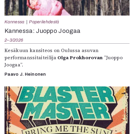
Kannessa
Paperilehdestä
Kannessa: Juoppo Joogaa
2–3/2026
Kesäkuun kansiteos on Oulussa asuvan
performanssitaiteilija
Olga Prokhorovan
”Juoppo
Joogaa”.
Paavo J. Heinonen