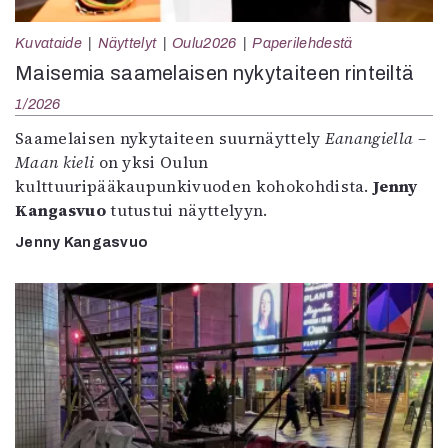
Kuvataide
Näyttelyt
Oulu2026
Paperilehdestä
Maisemia saamelaisen nykytaiteen rinteiltä
1/2026
Saamelaisen nykytaiteen suurnäyttely
Eanangiella –
Maan kieli
on yksi Oulun
kulttuuripääkaupunkivuoden kohokohdista.
Jenny
Kangasvuo
tutustui näyttelyyn.
Jenny Kangasvuo