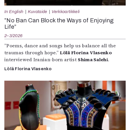
In English
Kuvataide
Verkkoartikkeli
”No Ban Can Block the Ways of Enjoying
Life”
2–3/2026
”Poems, dance and songs help us balance all the
traumas through hope.”
Lölä Florina Vlasenko
interviewed Iranian-born artist
Shima Salehi
.
Lölä Florina Vlasenko