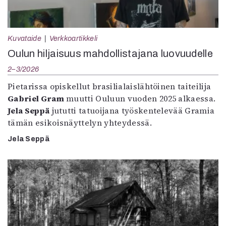
Kuvataide
Verkkoartikkeli
Oulun hiljaisuus mahdollistajana luovuudelle
2–3/2026
Pietarissa opiskellut brasilialaislähtöinen taiteilija
Gabriel Gram
muutti Ouluun vuoden 2025 alkaessa.
Jela Seppä
jututti tatuoijana työskentelevää Gramia
tämän esikoisnäyttelyn yhteydessä.
Jela Seppä