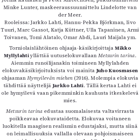
Kirjat
Minke Lunter, maskeeraussuunnittelu Lindelotte van
In English
der Meer.
Esitystaide
Rooleissa: Jarkko Lahti, Hannu-Pekka Björkman, Iivo
Arkisto
Tuuri, Marc Gassot, Katja Küttner, Ulla Tapaninen, Armi
Toivanen, Tomi Alatalo, Omar Abdi, Lauri Maijala ym.
Lehdet
Torniolaislähtöinen ohjaaja-käsikirjoittaja
Mikko
4/2026
Myllylahti
yllättää uutuselokuvallaan
Metsurin tarina
.
2–3/2026
Aiemmin runoilijanakin toimineen Myllylahden
1/2026
elokuvakäsikirjoituksista voi mainita
Juho Kuosmasen
6/2025
ohjaaman
Hymyilevän miehen
(2016). Molempia elokuvia
5/2025 saame
tähdittää näyttelijä
Jarkko Lahti
. Tällä kertaa Lahti ei
5/2025
ole hymyilevä vaan pikemminkin kauhusta itkeskelevä
Lehtiarkisto
mies.
Metsurin tarina
edustaa suomalaisesta valtavirrasta
Info
poikkeavaa elokuvataidetta. Elokuvaa voitaneen
Tilaus ja irtonumerot
luokitella maagisen realismin edustajaksi, mutta siinä
Yhteistyössä
on leimallisuuksia vallalla olevaan pohjoismaiseen
Toimitus