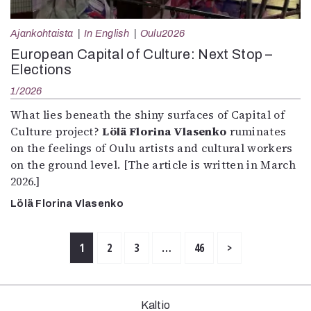
Ajankohtaista
In English
Oulu2026
European Capital of Culture: Next Stop –
Elections
1/2026
What lies beneath the shiny surfaces of Capital of
Culture project?
Lölä Florina Vlasenko
ruminates
on the feelings of Oulu artists and cultural workers
on the ground level. [The article is written in March
2026.]
Lölä Florina Vlasenko
1
2
3
…
46
>
Kaltio