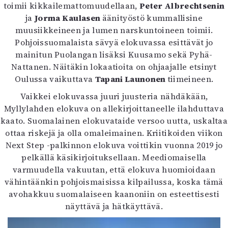
toimii kikkailemattomuudellaan,
Peter Albrechtsenin
ja
Jorma Kaulasen
äänityöstö kummallisine
muusiikkeineen ja lumen narskuntoineen toimii.
Pohjoissuomalaista sävyä elokuvassa esittävät jo
mainitun Puolangan lisäksi Kuusamo sekä Pyhä-
Nattanen. Näitäkin lokaatioita on ohjaajalle etsinyt
Oulussa vaikuttava
Tapani Launonen
tiimeineen.
Vaikkei elokuvassa juuri juusteria nähdäkään,
Myllylahden elokuva on allekirjoittaneelle ilahduttava
kaato. Suomalainen elokuvataide versoo uutta, uskaltaa
ottaa riskejä ja olla omaleimainen. Kriitikoiden viikon
Next Step -palkinnon elokuva voittikin vuonna 2019 jo
pelkällä käsikirjoituksellaan. Meediomaisella
varmuudella vakuutan, että elokuva huomioidaan
vähintäänkin pohjoismaisissa kilpailussa, koska tämä
avohakkuu suomalaiseen kaanoniin on esteettisesti
näyttävä ja hätkäyttävä.