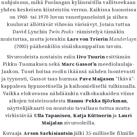
nuhjuisuus, mikä Puolangan kylänraitilla vallitseekaan
yhden keskeisen kiinteistön verran. Kaikissa huoneissa
on 1960- tai 1970-luvun vaneripanelointi ja siihen
kuuluvat ällöttävät vihreän värisävyt. Jotain tuttua
David Lynchin
Twin Peaks
-rämistelyä tämäkin
muistuttaa, mutta jotenkin
Lars von Trierin
Manderlayn
(2005) päähenkilön sisäiskamppailun tavoin.
Sivurooleista nostaisin esiin
Iivo Tuurin
esittämän
Pikku-Tuomaksen sekä
Marc Gassot’n
meediolaulaja-
Jaakon. Tuuri hoitaa roolin ikäänsä nähden luontevasti
ja tyynesti, Gassot taas hurmaa
Pave Maijasen
”Ikävä”-
kappaleen hypnoottisella ja kaihomielisellä tulkinnalla.
Vaikka elokuvassa nähdäänkin valkokankaiden viime
aikojen toisteisuudesta
Hannu-Pekka Björkman
,
näyttelijäkaarti on muutoin tavallaan tuttua mutta
virkistävää
Ulla Tapanisen
,
Katja Küttnerin
ja
Lauri
Maijalan
sivurooleilla.
Kuvaaja
Arsen Sarkisiantsin
jälki 35-milliselle filmille