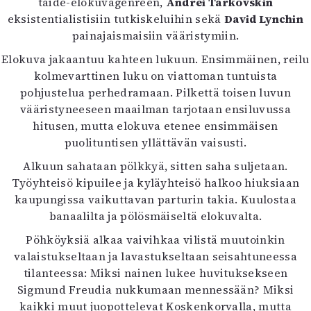
taide-elokuvagenreen,
Andrei Tarkovskin
Mediatiedot
eksistentialistisiin tutkiskeluihin sekä
David Lynchin
Kaltio ry
painajaismaisiin vääristymiin.
Elokuva jakaantuu kahteen lukuun. Ensimmäinen, reilu
kolmevarttinen luku on viattoman tuntuista
pohjustelua perhedramaan. Pilkettä toisen luvun
vääristyneeseen maailman tarjotaan ensiluvussa
hitusen, mutta elokuva etenee ensimmäisen
puolituntisen yllättävän vaisusti.
Alkuun sahataan pölkkyä, sitten saha suljetaan.
Työyhteisö kipuilee ja kyläyhteisö halkoo hiuksiaan
kaupungissa vaikuttavan parturin takia. Kuulostaa
banaalilta ja pölösmäiseltä elokuvalta.
Pöhköyksiä alkaa vaivihkaa vilistä muutoinkin
valaistukseltaan ja lavastukseltaan seisahtuneessa
tilanteessa: Miksi nainen lukee huvituksekseen
Sigmund Freudia nukkumaan mennessään? Miksi
kaikki muut juopottelevat Koskenkorvalla, mutta