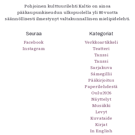
Pohjoinen kulttuurilehti Kaltio on ainoa
pääkaupunkiseudun ulkopuolella yli 80 vuotta
säännöllisesti ilmestynyt valtakunnallinen mielipidelehti.
Seuraa
Kategoriat
Facebook
Verkkoartikkeli
Instagram
Teatteri
Tanssi
Tanssi
Sarjakuva
Sámegillii
Pääkirjoitus
Paperilehdestä
Oulu2026
Näyttelyt
Musiikki
Levyt
Kuvataide
Kirjat
In English