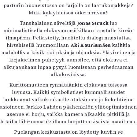
parturin huoneistossa on tarjolla on laatukonjakkeja?
Mikä kyläyhteisöä oikein riivaa?
Tanskalainen säveltäjä
Jonas Struck
luo
minimalistisella elokuvamusiikillaan taustalle kireän
ilmapiirin. Pelkistetty, huoliteltu dialogi muistuttaa
hirtehisellä huumorillaan
Aki Kaurismäen
kaikkia
mahdollisia käsikirjoituksia ja ohjauksia. Ylävireinen ja
kirjakielinen puhetyyli uumoilee, että elokuva ei
alkujaankaan lupaa pysyä luomissaan perhedraaman
alkukuvioissa.
Kurittomuuteen rynnätäänkin elokuvan toisessa
luvussa. Kaikki symbolistiset kummallisuudet
laukkaavat valkokankaalle otuksineen ja liekehtivine
asioineen. Jarkko Lahden päähenkilön yltiöoptimistinen
asenne ei horju, vaikka kamera alkaakin pitkillä ja
hitailla lähizoomauksillaan horjuttaa sisäistä maailmaa.
Puolangan keskustasta on löydetty kuviin se