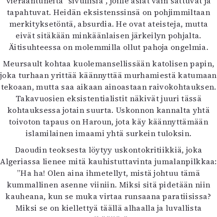
vieraantuneita ”sivullisia”, joille asiat vain sattuvat ja
tapahtuvat. Heidän eksistenssinsä on pohjimmiltaan
merkityksetöntä, absurdia. He ovat ateisteja, mutta
eivät sitäkään minkäänlaisen järkeilyn pohjalta.
Äitisuhteessa on molemmilla ollut pahoja ongelmia.
Meursault kohtaa kuolemansellissään katolisen papin,
joka turhaan yrittää käännyttää murhamiestä katumaan
tekoaan, mutta saa aikaan ainoastaan raivokohtauksen.
Takavuosien eksistentialistit näkivät juuri tässä
kohtauksessa jotain suurta. Uskonnon kannalta yhtä
toivoton tapaus on Haroun, jota käy käännyttämään
islamilainen imaami yhtä surkein tuloksin.
Daoudin teoksesta löytyy uskontokritiikkiä, joka
Algeriassa lienee mitä kauhistuttavinta jumalanpilkkaa:
”Ha ha! Olen aina ihmetellyt, mistä johtuu tämä
kummallinen asenne viiniin. Miksi sitä pidetään niin
kauheana, kun se muka virtaa runsaana paratiisissa?
Miksi se on kiellettyä täällä alhaalla ja luvallista