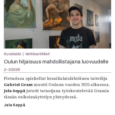
Kuvataide
Verkkoartikkeli
Oulun hiljaisuus mahdollistajana luovuudelle
2–3/2026
Pietarissa opiskellut brasilialaislähtöinen taiteilija
Gabriel Gram
muutti Ouluun vuoden 2025 alkaessa.
Jela Seppä
jututti tatuoijana työskentelevää Gramia
tämän esikoisnäyttelyn yhteydessä.
Jela Seppä