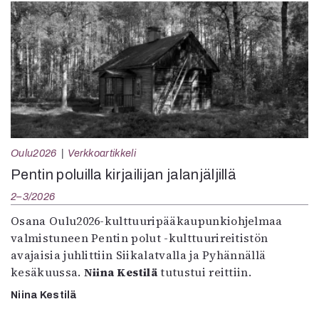
Oulu2026
Verkkoartikkeli
Pentin poluilla kirjailijan jalanjäljillä
2–3/2026
Osana Oulu2026-kulttuuripääkaupunkiohjelmaa
valmistuneen Pentin polut -kulttuurireitistön
avajaisia juhlittiin Siikalatvalla ja Pyhännällä
kesäkuussa.
Niina Kestilä
tutustui reittiin.
Niina Kestilä