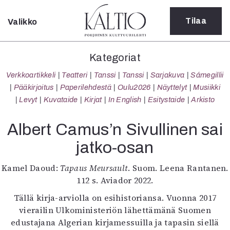
Tilaa
Valikko
Sulje
Kategoriat
Kategoriat
Verkkoartikkeli
Verkkoartikkeli
Teatteri
Tanssi
Tanssi
Sarjakuva
Sámegillii
Teatteri
Pääkirjoitus
Paperilehdestä
Oulu2026
Näyttelyt
Musiikki
Tanssi
Levyt
Kuvataide
Kirjat
In English
Esitystaide
Arkisto
Tanssi
Sarjakuva
Albert Camus’n Sivullinen sai
Sámegillii
jatko-osan
Pääkirjoitus
Paperilehdestä
Kamel Daoud:
Tapaus Meursault
. Suom. Leena Rantanen.
Oulu2026
112 s. Aviador 2022.
Näyttelyt
Musiikki
Tällä kirja-arviolla on esihistoriansa. Vuonna 2017
Levyt
vierailin Ulkoministeriön lähettämänä Suomen
Kuvataide
edustajana Algerian kirjamessuilla ja tapasin siellä