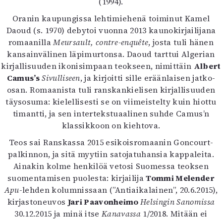
(1994).
Mediatiedot
Oranin kaupungissa lehtimiehenä toiminut Kamel
Kaltio ry
Daoud (s. 1970) debytoi vuonna 2013 kaunokirjailijana
romaanilla
Meursault, contre-enquête
, josta tuli hänen
kansainvälinen läpimurtonsa. Daoud tarttui Algerian
kirjallisuuden ikonisimpaan teokseen, nimittäin
Albert
Camus’s
Sivulliseen
, ja kirjoitti sille eräänlaisen jatko-
osan. Romaanista tuli ranskankielisen kirjallisuuden
täysosuma: kielellisesti se on viimeistelty kuin hiottu
timantti, ja sen intertekstuaalinen suhde Camus’n
klassikkoon on kiehtova.
Teos sai Ranskassa 2015 esikoisromaanin Goncourt-
palkinnon, ja sitä myytiin satojatuhansia kappaleita.
Ainakin kolme henkilöä vetosi Suomessa teoksen
suomentamisen puolesta: kirjailija
Tommi Melender
Apu
-lehden kolumnissaan (”Antiaikalainen”, 20.6.2015),
kirjastoneuvos
Jari Paavonheimo
Helsingin Sanomissa
30.12.2015 ja minä itse
Kanavassa
1/2018. Mitään ei