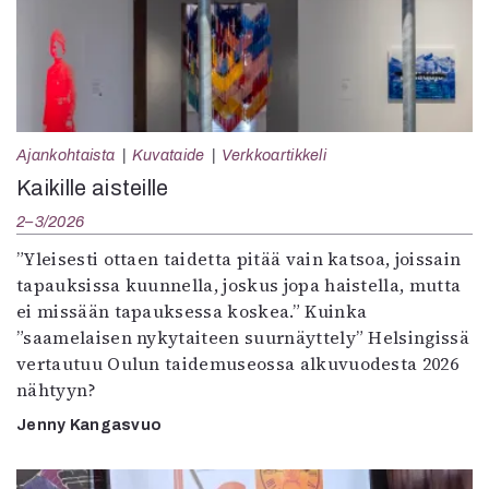
Ajankohtaista
Kuvataide
Verkkoartikkeli
Kaikille aisteille
2–3/2026
”Yleisesti ottaen taidetta pitää vain katsoa, joissain
tapauksissa kuunnella, joskus jopa haistella, mutta
ei missään tapauksessa koskea.” Kuinka
”saamelaisen nykytaiteen suurnäyttely” Helsingissä
vertautuu Oulun taidemuseossa alkuvuodesta 2026
nähtyyn?
Jenny Kangasvuo