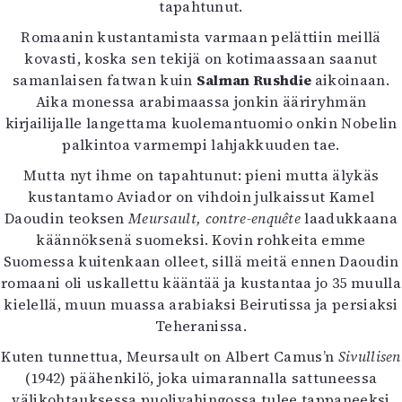
tapahtunut.
Romaanin kustantamista varmaan pelättiin meillä
kovasti, koska sen tekijä on kotimaassaan saanut
samanlaisen fatwan kuin
Salman Rushdie
aikoinaan.
Aika monessa arabimaassa jonkin ääriryhmän
kirjailijalle langettama kuolemantuomio onkin Nobelin
palkintoa varmempi lahjakkuuden tae.
Mutta nyt ihme on tapahtunut: pieni mutta älykäs
kustantamo Aviador on vihdoin julkaissut Kamel
Daoudin teoksen
Meursault, contre-enquête
laadukkaana
käännöksenä suomeksi. Kovin rohkeita emme
Suomessa kuitenkaan olleet, sillä meitä ennen Daoudin
romaani oli uskallettu kääntää ja kustantaa jo 35 muulla
kielellä, muun muassa arabiaksi Beirutissa ja persiaksi
Teheranissa.
Kuten tunnettua, Meursault on Albert Camus’n
Sivullisen
(1942) päähenkilö, joka uimarannalla sattuneessa
välikohtauksessa puolivahingossa tulee tappaneeksi