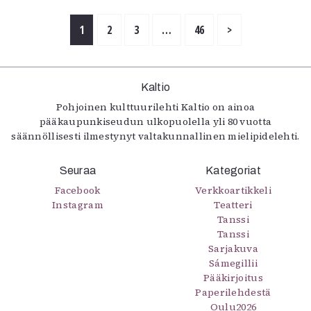
1
2
3
…
46
>
Kaltio
Pohjoinen kulttuurilehti Kaltio on ainoa
pääkaupunkiseudun ulkopuolella yli 80 vuotta
säännöllisesti ilmestynyt valtakunnallinen mielipidelehti.
Seuraa
Kategoriat
Facebook
Verkkoartikkeli
Instagram
Teatteri
Tanssi
Tanssi
Sarjakuva
Sámegillii
Pääkirjoitus
Paperilehdestä
Oulu2026