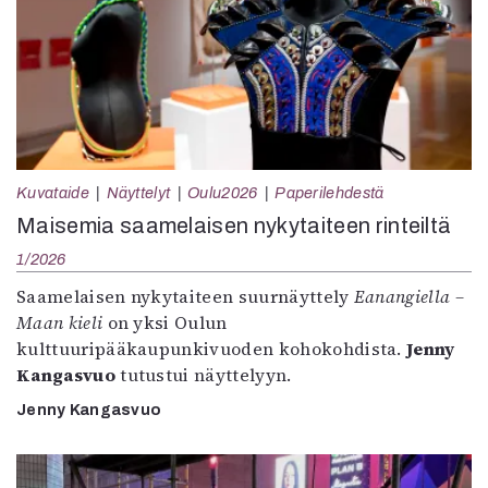
Kuvataide
Näyttelyt
Oulu2026
Paperilehdestä
Maisemia saamelaisen nykytaiteen rinteiltä
1/2026
Saamelaisen nykytaiteen suurnäyttely
Eanangiella –
Maan kieli
on yksi Oulun
kulttuuripääkaupunkivuoden kohokohdista.
Jenny
Kangasvuo
tutustui näyttelyyn.
Jenny Kangasvuo