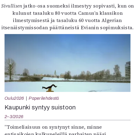
Sivullisen
jatko-osa suomeksi ilmestyy sopivasti, kun on
kulunut tasaluku 80 vuotta Camus’n klassikon
ilmestymisestä ja tasaluku 60 vuotta Algerian
itsenäistymissodan päättäneistä Evianin sopimuksista.
Oulu2026
Paperilehdestä
Kaupunki syntyy suistoon
2–3/2026
”Toimeliaisuus on syntynyt sinne, minne
entisaikojen kulkupeleillä parhaiten pääsi,