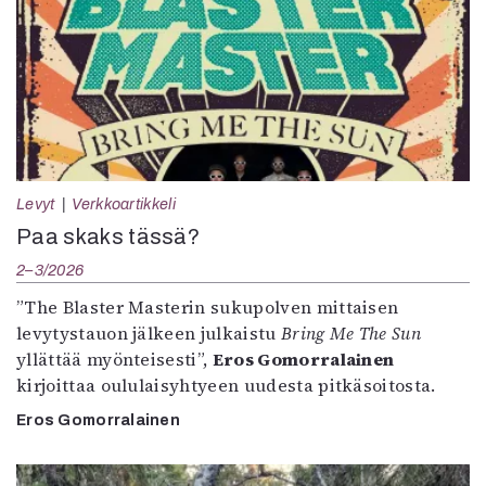
Levyt
Verkkoartikkeli
Paa skaks tässä?
2–3/2026
”The Blaster Masterin sukupolven mittaisen
levytystauon jälkeen julkaistu
Bring Me The Sun
yllättää myönteisesti”,
Eros Gomorralainen
kirjoittaa oululaisyhtyeen uudesta pitkäsoitosta.
Eros Gomorralainen