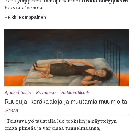
Nelikymppinen Radiopuhelimet
Heikki Romppaisen
haastateltavana.
Heikki Romppainen
Ajankohtaista
Kuvataide
Verkkoartikkeli
Ruusuja, keräkaaleja ja muutamia muumioita
4/2026
”Toistuva yö taustalla luo teoksiin ja näyttelyyn
omaa pimeää ja varjoisaa tunnelmaansa,