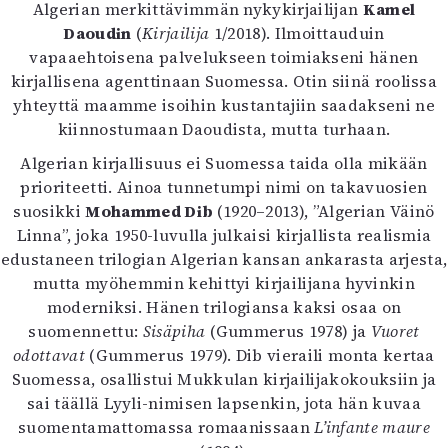
Kirjat
Algerian merkittävimmän nykykirjailijan
Kamel
In English
Daoudin
(
Kirjailija
1/2018). Ilmoittauduin
Esitystaide
vapaaehtoisena palvelukseen toimiakseni hänen
Arkisto
kirjallisena agenttinaan Suomessa. Otin siinä roolissa
yhteyttä maamme isoihin kustantajiin saadakseni ne
kiinnostumaan Daoudista, mutta turhaan.
Lehdet
Algerian kirjallisuus ei Suomessa taida olla mikään
4/2026
prioriteetti. Ainoa tunnetumpi nimi on takavuosien
2–3/2026
suosikki
Mohammed Dib
(1920–2013), ”Algerian Väinö
1/2026
Linna”, joka 1950-luvulla julkaisi kirjallista realismia
6/2025
edustaneen trilogian Algerian kansan ankarasta arjesta,
5/2025 saame
mutta myöhemmin kehittyi kirjailijana hyvinkin
5/2025
moderniksi. Hänen trilogiansa kaksi osaa on
Lehtiarkisto
suomennettu:
Sisäpiha
(Gummerus 1978) ja
Vuoret
odottavat
(Gummerus 1979). Dib vieraili monta kertaa
Info
Suomessa, osallistui Mukkulan kirjailijakokouksiin ja
Tilaus ja irtonumerot
sai täällä Lyyli-nimisen lapsenkin, jota hän kuvaa
Yhteistyössä
suomentamattomassa romaanissaan
L’infante maure
Toimitus