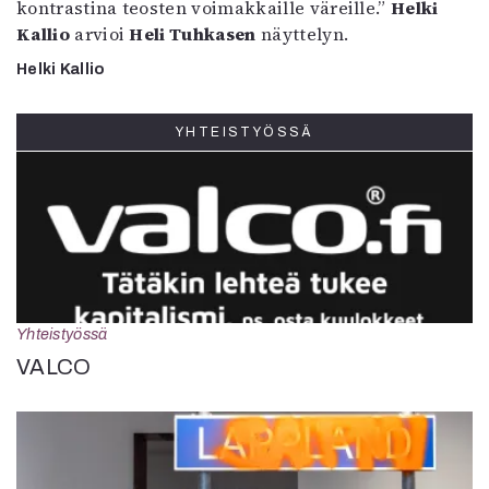
kontrastina teosten voimakkaille väreille.”
Helki
Kallio
arvioi
Heli Tuhkasen
näyttelyn.
Helki Kallio
YHTEISTYÖSSÄ
Yhteistyössä
VALCO