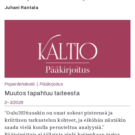
Juhani Rantala
Paperilehdestä
Pääkirjoitus
Muutos tapahtuu taiteesta
2–3/2026
”Oulu2026:ssakin on omat sokeat pisteensä ja
kriittisen tarkastelun kohteet, ja eiköhän niistäkin
saada vielä kuulla perusteltua analyysiä.”
Päätoimittaja ei tällaista vielä kuitenkaan tarjoa,