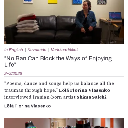
In English
Kuvataide
Verkkoartikkeli
”No Ban Can Block the Ways of Enjoying
Life”
2–3/2026
”Poems, dance and songs help us balance all the
traumas through hope.”
Lölä Florina Vlasenko
interviewed Iranian-born artist
Shima Salehi
.
Lölä Florina Vlasenko