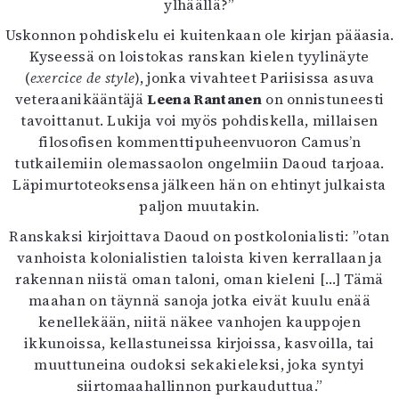
ylhäällä?”
Uskonnon pohdiskelu ei kuitenkaan ole kirjan pääasia.
Kyseessä on loistokas ranskan kielen tyylinäyte
(
exercice de style
), jonka vivahteet Pariisissa asuva
veteraanikääntäjä
Leena Rantanen
on onnistuneesti
tavoittanut. Lukija voi myös pohdiskella, millaisen
filosofisen kommenttipuheenvuoron Camus’n
tutkailemiin olemassaolon ongelmiin Daoud tarjoaa.
Läpimurtoteoksensa jälkeen hän on ehtinyt julkaista
paljon muutakin.
Ranskaksi kirjoittava Daoud on postkolonialisti: ”otan
vanhoista kolonialistien taloista kiven kerrallaan ja
rakennan niistä oman taloni, oman kieleni […] Tämä
maahan on täynnä sanoja jotka eivät kuulu enää
kenellekään, niitä näkee vanhojen kauppojen
ikkunoissa, kellastuneissa kirjoissa, kasvoilla, tai
muuttuneina oudoksi sekakieleksi, joka syntyi
siirtomaahallinnon purkauduttua.”