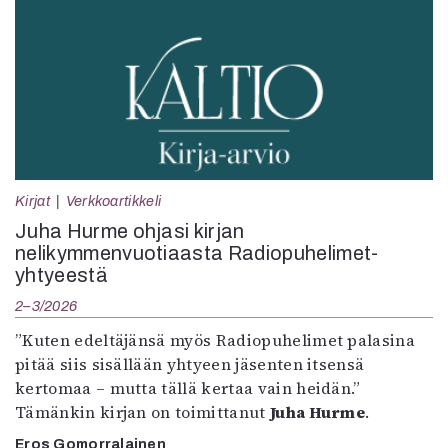
Kirjat
Verkkoartikkeli
Juha Hurme ohjasi kirjan
nelikymmenvuotiaasta Radiopuhelimet-
yhtyeestä
2–3/2026
”Kuten edeltäjänsä myös Radiopuhelimet palasina
pitää siis sisällään yhtyeen jäsenten itsensä
kertomaa – mutta tällä kertaa vain heidän.”
Tämänkin kirjan on toimittanut
Juha Hurme
.
Eros Gomorralainen