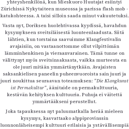
yhteyshenkilönä, kun Mieskuoro Huutajat esiintyi
Zürichissä Nykytaiteen museossa ja parissa flash mob -
katukohteessa. A taisi silloin saada minut vakuutetuksi.
Vasta nyt, Doriksen huolehtivassa kyydissä, havahdun
kysymykseen sveitsiläisestä luonteenlaadusta. Siitä
lähtien, kun torstaina saavuimme Klangfestivalin
avajaisiin, on vastaanottomme ollut vilpittömän
lämminhenkinen ja vieraanvarainen. Tämä tunne on
välittynyt myös sveitsinsaksasta, vaikka murteesta en
ole juuri mitään ymmärtänytkään. Avajaisten
saksankielisen paneelin puheenvuoroista sain juuri ja
juuri noukittua seuraavan toteamuksen:
”Die Klangkunst
ist Permakultur”
, äänitaide on permakulttuuria,
kestävän kehityksen kulttuuria. Puhuja ei väitettä
ymmärtääkseni perustellut.
Joka tapauksessa nyt paluumatkalla herää mieleen
kysymys, kasvattaako alppiprovinssin
luonnonläheisempi kulttuuri erilaisia ja ystävällisempiä