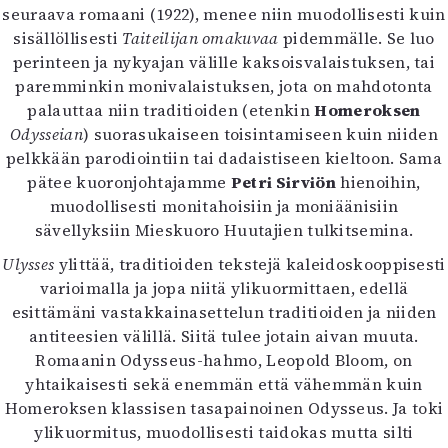
seuraava romaani (1922), menee niin muodollisesti kuin
sisällöllisesti
Taiteilijan omakuvaa
pidemmälle. Se luo
perinteen ja nykyajan välille kaksoisvalaistuksen, tai
paremminkin monivalaistuksen, jota on mahdotonta
palauttaa niin traditioiden (etenkin
Homeroksen
Odysseian
) suorasukaiseen toisintamiseen kuin niiden
pelkkään parodiointiin tai dadaistiseen kieltoon. Sama
pätee kuoronjohtajamme
Petri Sirviön
hienoihin,
muodollisesti monitahoisiin ja moniäänisiin
sävellyksiin Mieskuoro Huutajien tulkitsemina.
Ulysses
ylittää, traditioiden tekstejä kaleidoskooppisesti
varioimalla ja jopa niitä ylikuormittaen, edellä
esittämäni vastakkainasettelun traditioiden ja niiden
antiteesien välillä. Siitä tulee jotain aivan muuta.
Romaanin Odysseus-hahmo, Leopold Bloom, on
yhtaikaisesti sekä enemmän että vähemmän kuin
Homeroksen klassisen tasapainoinen Odysseus. Ja toki
ylikuormitus, muodollisesti taidokas mutta silti