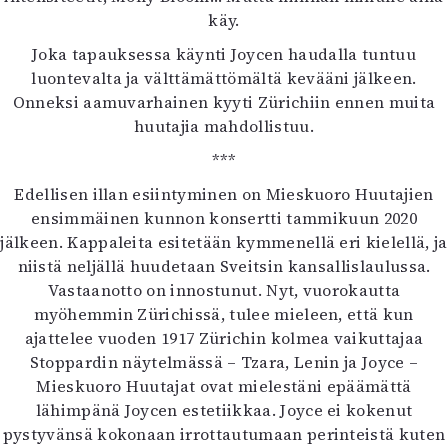
käy.
Joka tapauksessa käynti Joycen haudalla tuntuu
luontevalta ja välttämättömältä kevääni jälkeen.
Onneksi aamuvarhainen kyyti Zürichiin ennen muita
huutajia mahdollistuu.
***
Edellisen illan esiintyminen on Mieskuoro Huutajien
ensimmäinen kunnon konsertti tammikuun 2020
jälkeen. Kappaleita esitetään kymmenellä eri kielellä, ja
niistä neljällä huudetaan Sveitsin kansallislaulussa.
Vastaanotto on innostunut. Nyt, vuorokautta
myöhemmin Zürichissä, tulee mieleen, että kun
ajattelee vuoden 1917 Zürichin kolmea vaikuttajaa
Stoppardin näytelmässä – Tzara, Lenin ja Joyce –
Mieskuoro Huutajat ovat mielestäni epäämättä
lähimpänä Joycen estetiikkaa. Joyce ei kokenut
pystyvänsä kokonaan irrottautumaan perinteistä kuten