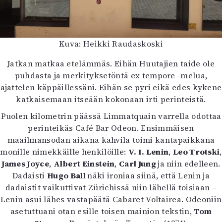
Kuva: Heikki Raudaskoski
Jatkan matkaa etelämmäs. Eihän Huutajien taide ole
puhdasta ja merkityksetöntä ex tempore -melua,
ajattelen käppäillessäni. Eihän se pyri eikä edes kykene
katkaisemaan itseään kokonaan irti perinteistä.
Puolen kilometrin päässä Limmatquain varrella odottaa
perinteikäs Café Bar Odeon. Ensimmäisen
maailmansodan aikana kahvila toimi kantapaikkana
monille nimekkäille henkilöille:
V. I. Lenin
,
Leo Trotski
,
James Joyce
,
Albert Einstein
,
Carl Jung
ja niin edelleen.
Dadaisti
Hugo Ball
näki ironiaa siinä, että Lenin ja
dadaistit vaikuttivat Zürichissä niin lähellä toisiaan –
Lenin asui lähes vastapäätä Cabaret Voltairea. Odeoniin
asetuttuani otan esille toisen mainion tekstin,
Tom