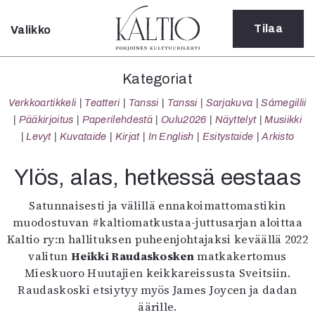
Tilaa
Valikko
Sulje
Kategoriat
Kategoriat
Verkkoartikkeli
Verkkoartikkeli
Teatteri
Tanssi
Tanssi
Sarjakuva
Sámegillii
Teatteri
Pääkirjoitus
Paperilehdestä
Oulu2026
Näyttelyt
Musiikki
Tanssi
Levyt
Kuvataide
Kirjat
In English
Esitystaide
Arkisto
Tanssi
Sarjakuva
Ylös, alas, hetkessä eestaas
Sámegillii
Pääkirjoitus
Satunnaisesti ja välillä ennakoimattomastikin
Paperilehdestä
muodostuvan #kaltiomatkustaa-juttusarjan aloittaa
Oulu2026
Kaltio ry:n hallituksen puheenjohtajaksi keväällä 2022
Näyttelyt
valitun
Heikki Raudaskosken
matkakertomus
Musiikki
Mieskuoro Huutajien keikkareissusta Sveitsiin.
Levyt
Raudaskoski etsiytyy myös James Joycen ja dadan
Kuvataide
äärille.