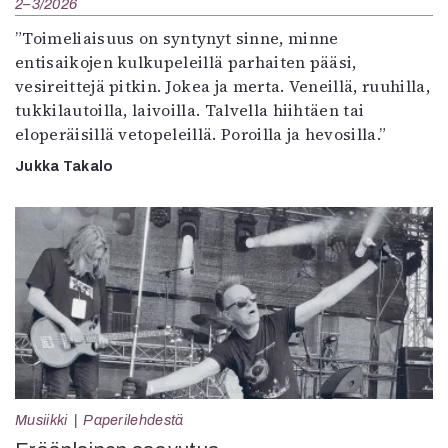
2–3/2026
”Toimeliaisuus on syntynyt sinne, minne
entisaikojen kulkupeleillä parhaiten pääsi,
vesireittejä pitkin. Jokea ja merta. Veneillä, ruuhilla,
tukkilautoilla, laivoilla. Talvella hiihtäen tai
eloperäisillä vetopeleillä. Poroilla ja hevosilla.”
Jukka Takalo
Musiikki
Paperilehdestä