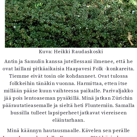
Kuva: Heikki Raudaskoski
Antin ja Samulin kanssa jutellessani ilmenee, että he
ovat laillani pitkäaikaisia Haapavesi Folk -konkareita.
Tiemme eivät tosin ole kohdanneet. Ovat tulossa
folkkeihin tänäkin vuonna. Harmittaa, etten itse
millään pääse kuun vaihteessa paikalle. Parivaljakko
jää pois lentoaseman pysäkillä. Minä jatkan Zürichin
päärautatieasemalle ja sieltä heti Flunterniin. Samalla
bussilla tulleet lapsiperheet jatkavat viereiseen
eläintarhaan.
Minä käännyn hautausmaalle. Kävelen sen perälle