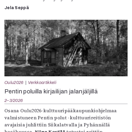
Jela Seppä
Oulu2026
Verkkoartikkeli
Pentin poluilla kirjailijan jalanjäljillä
2–3/2026
Osana Oulu2026-kulttuuripääkaupunkiohjelmaa
valmistuneen Pentin polut -kulttuurireitistön
avajaisia juhlittiin Siikalatvalla ja Pyhännällä
kesäkuussa.
Niina Kestilä
tutustui reittiin.