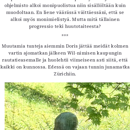
ohjelmisto alkoi monipuolistua niin sisällöltään kuin
muodoltaan. En liene väärässä väittäessäni, että se
alkoi myös monimielistyä. Mutta mitä tällainen
progressio teki huutotaiteesta?
***
Muutamia tunteja aiemmin Doris jättää meidät kolmen
vartin ajomatkan jälkeen Wil-nimisen kaupungin
rautatieasemalle ja huolehtii viimeiseen asti siitä, että
kaikki on kunnossa. Edessä on vajaan tunnin junamatka
Zürichiin.