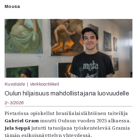
Mousa
Kuvataide
Verkkoartikkeli
Oulun hiljaisuus mahdollistajana luovuudelle
2–3/2026
Pietarissa opiskellut brasilialaislähtöinen taiteilija
Gabriel Gram
muutti Ouluun vuoden 2025 alkaessa.
Jela Seppä
jututti tatuoijana työskentelevää Gramia
tämän esikoisnäyttelyn yhteydessä.