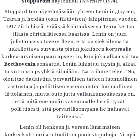
Stoppardin
näytelmän
Travesties
(1974).
Stoppard tuo näytelmässään yhteen Leninin, Joycen,
Tzaran ja heidän (osin fiktiivisen) lähipiirinsä vuoden
1917 Zürichissä. Eräässä kohtauksessa Tzara kertoo
illasta zürichiläisessä baarissa. Lenin on juuri
julistamassa tovereilleen, että on siekailematta
uskallettava survaista pistin jokaiseen korpraalia
korkea-arvoisempaan upseeriin, kun joku alkaa soittaa
Beethovenin
sonaattia. Lenin luhistuu täysin ja alkaa
toivuttuaan pyyhkiä silmiään. Tzara ihmettelee: ”No,
olen itse dadaistina porvarillisen taiteen luonnollinen
vastustaja ja poliittisen vasemmiston luonnollinen
liittolainen, mutta outo juttu vallankumouksessa on,
että mitä enemmän vasemmalle he siirtyvät
poliittisesti, sitä porvarillisempana he haluavat
taiteensa.”
Lenin oli henkeen ja vereen länsimaisen
korkeakulttuurisen tradition puolestapuhuja. Niinpä