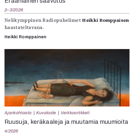
Eräänlainen saavutus
2–3/2026
Nelikymppinen Radiopuhelimet
Heikki Romppaisen
haastateltavana.
Heikki Romppainen
Ajankohtaista
Kuvataide
Verkkoartikkeli
Ruusuja, keräkaaleja ja muutamia muumioita
4/2026