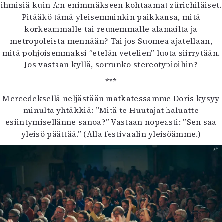
ihmisiä kuin A:n enimmäkseen kohtaamat zürichiläiset.
Pitääkö tämä yleisemminkin paikkansa, mitä
korkeammalle tai reunemmalle alamailta ja
metropoleista mennään? Tai jos Suomea ajatellaan,
mitä pohjoisemmaksi ”etelän vetelien” luota siirrytään.
Jos vastaan kyllä, sorrunko stereotypioihin?
***
Mercedeksellä neljästään matkatessamme Doris kysyy
minulta yhtäkkiä: ”Mitä te Huutajat haluatte
esiintymisellänne sanoa?” Vastaan nopeasti: ”Sen saa
yleisö päättää.” (Alla festivaalin yleisöämme.)