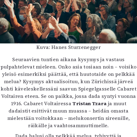
Kuva: Hanes Sturzenegger
Seuraavien tuntien aikana kysymys ja vastaus
pulpahtelevat mieleen. Onko asia tosiaan noin – voisiko
yleisö esimerkiksi päättää, että huutotaide on pelkkää
melua? Kysymys aktualisoituu, kun Zürichissä järveä
kohti käveleskellessäni saavun Spiegelgasselle Cabaret
Voltairen eteen. Se on paikka, jossa dada syntyi vuonna
1916. Cabaret Voltairessa
Tristan Tzara
ja muut
dadaistit esittivät muun muassa – heidän omasta
mielestään voitokkaan – melukonsertin sireenille,
räikälle ja vaahtosammuttimelle.
Dada halusi olla pelkkää melua, tyhjyyttä ja