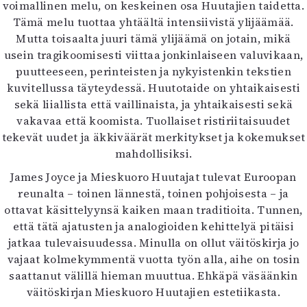
voimallinen melu, on keskeinen osa Huutajien taidetta.
Tämä melu tuottaa yhtäältä intensiivistä ylijäämää.
Mutta toisaalta juuri tämä ylijäämä on jotain, mikä
usein tragikoomisesti viittaa jonkinlaiseen valuvikaan,
puutteeseen, perinteisten ja nykyistenkin tekstien
kuvitellussa täyteydessä. Huutotaide on yhtaikaisesti
sekä liiallista että vaillinaista, ja yhtaikaisesti sekä
vakavaa että koomista. Tuollaiset ristiriitaisuudet
tekevät uudet ja äkkiväärät merkitykset ja kokemukset
mahdollisiksi.
James Joyce ja Mieskuoro Huutajat tulevat Euroopan
reunalta – toinen lännestä, toinen pohjoisesta – ja
ottavat käsittelyynsä kaiken maan traditioita. Tunnen,
että tätä ajatusten ja analogioiden kehittelyä pitäisi
jatkaa tulevaisuudessa. Minulla on ollut väitöskirja jo
vajaat kolmekymmentä vuotta työn alla, aihe on tosin
saattanut välillä hieman muuttua. Ehkäpä väsäänkin
väitöskirjan Mieskuoro Huutajien estetiikasta.