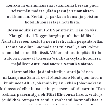
Kirjat
Kesäkuun ensimmäisenä lauantaina herään puoli
In English
seitsemän maissa. Jätän
Jarin
ja
Tuomaksen
Esitystaide
nukkumaan. Kerään ja pakkaan kamat ja poistun
Arkisto
hotellihuoneesta ja hotellista.
Doris
noukkii minut MB Sprinteriin. Hän on yksi
Lehdet
Klangfestival Toggenburgin puuhahenkilöistä.
4/2026
Äänitaiteeseen keskittyneen festivaalin perjantai-illan
2–3/2026
teema on ollut ”Suomalaiset tulevat”. Ja nyt kolme
1/2026
suomalaista on lähdössä. Viiden minuutin päästä tila-
6/2025
autoon nousevat toisessa Wildhaus-kylän hotellissa
5/2025 saame
majailleet
Antti Paalanen
ja
Samuli Volanto
.
5/2025
Harmonikka- ja äänitaiteilija Antti ja hänen
Lehtiarkisto
miksaajansa Samuli ovat Mieskuoro Huutajien tavoin
kuuluneet Alt St Johannin kylän Pyhän Johanneksen
Info
kirkossa edellisiltana esiintyneeseen tähtikaartiin. Illan
Tilaus ja irtonumerot
kolmas pääesiintyjä oli
Päivi Hirvonen
(laulu, viulu ja
Yhteistyössä
jouhikko). Sympaattisesti ja rouheasti harmonikkaa ja
Toimitus