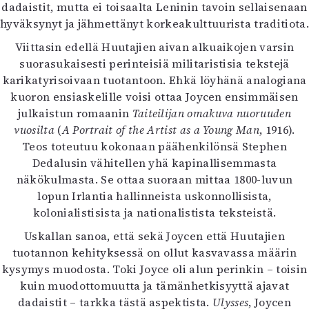
dadaistit, mutta ei toisaalta Leninin tavoin sellaisenaan
hyväksynyt ja jähmettänyt korkeakulttuurista traditiota.
Viittasin edellä Huutajien aivan alkuaikojen varsin
suorasukaisesti perinteisiä militaristisia tekstejä
karikatyrisoivaan tuotantoon. Ehkä löyhänä analogiana
kuoron ensiaskelille voisi ottaa Joycen ensimmäisen
julkaistun romaanin
Taiteilijan omakuva nuoruuden
vuosilta
(
A Portrait of the Artist as a Young Man
, 1916).
Teos toteutuu kokonaan päähenkilönsä Stephen
Dedalusin vähitellen yhä kapinallisemmasta
näkökulmasta. Se ottaa suoraan mittaa 1800-luvun
lopun Irlantia hallinneista uskonnollisista,
kolonialistisista ja nationalistista teksteistä.
Uskallan sanoa, että sekä Joycen että Huutajien
tuotannon kehityksessä on ollut kasvavassa määrin
kysymys muodosta. Toki Joyce oli alun perinkin – toisin
kuin muodottomuutta ja tämänhetkisyyttä ajavat
dadaistit – tarkka tästä aspektista.
Ulysses
, Joycen