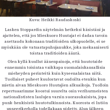
Kuva: Heikki Raudaskoski
Lasken Stoppardin näytelmän hetkeksi käsistäni ja
ajattelen, että jos Mieskuoro Huutajat ei dadan tavoin
asettaudu kokonaan traditioiden ulkopuolelle, ei se
myöskään ole vatsastapuhujanukke, joka mekaanisesti
toistaa traditioiden ääntä.
Olen kyllä kuullut äänenpainoja, että huutotaide
ennemmin toisintaa vaikkapa suomalaiskansallisia
mieheyden perinteitä kuin kyseenalaistaa niitä.
Tuollaiset puheet kuulostavat oudoilta etenkin kun
mietin aivan Mieskuoro Huutajien alkuaikoja. Tuolloin
repertuaarimme koostui suurelta osin verihurmeisten
nationalististen laulujen varsin suorasukaisista, jopa
punk-henkisistä huutotulkinnoista. Kuorosta ei Intiön
upseerikerholla todellakaan pidetty. Alun jälkeen