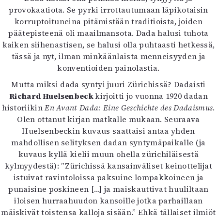
provokaatiota. Se pyrki irrottautumaan läpikotaisin
korruptoituneina pitämistään traditioista, joiden
päätepisteenä oli maailmansota. Dada halusi tuhota
kaiken siihenastisen, se halusi olla puhtaasti hetkessä,
tässä ja nyt, ilman minkäänlaista menneisyyden ja
konventioiden painolastia.
Mutta miksi dada syntyi juuri Zürichissä? Dadaisti
Richard Huelsenbeck
kirjoitti jo vuonna 1920 dadan
historiikin
En Avant Dada: Eine Geschichte des Dadaismus
.
Olen ottanut kirjan matkalle mukaan. Seuraava
Huelsenbeckin kuvaus saattaisi antaa yhden
mahdollisen selityksen dadan syntymäpaikalle (ja
kuvaus kyllä kielii muun ohella zürichiläisestä
kylmyydestä): ”Zürichissä kansainväliset keinottelijat
istuivat ravintoloissa paksuine lompakkoineen ja
punaisine poskineen […] ja maiskauttivat huuliltaan
iloisen hurraahuudon kansoille jotka parhaillaan
mäiskivät toistensa kalloja sisään.” Ehkä tällaiset ilmiöt