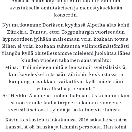
omaa ääntään käyttänyt Antti toteutti Samulin
Mediatiedot
avustuksella omintakeisen ja menestyksekkään
Kaltio ry
konsertin.
Nyt matkaamme Doriksen kyydissä Alpeilta alas kohti
Zürichiä. Tuntuu, ettei Toggenburgin vuoriseudun
hypnoottisen jylhään maisemaan voisi koskaan tottua.
Siihen ei voisi koskaan suhtautua välinpitämättömästi.
Ylängön kyliä ohitellessamme mieleeni juolahtaa lähes
kuuden vuoden takainen sananvaihto:
Minä: ”Tuli mieleen mitä eilen sanoit sveitsiläisistä,
kun käveleskelin tänään Zürichin keskustassa ja
kaupungin asukkaat vaikuttivat kyllä mielestäni
ystävällisiltä ja rennoil…”
A: ”Heikki! Älä mene tuohon halpaan. Usko minua kun
sanon sinulle täällä tarpeeksi kauan asuneena:
sveitsiläiset ovat kylmiä ja laskelmoivia ihmisiä.”
Kävin keskustelun lokakuussa 2016 saksalaisen
A:n
kanssa. A oli hauska ja lämmin persoona. Hän toimi