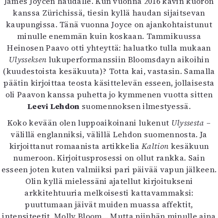
James Joycen haudalle. Kun vuonna 2016 kävin kuoron
kanssa Zürichissä, tiesin kyllä haudan sijaitsevan
kaupungissa. Tänä vuonna Joyce on ajankohtaistunut
minulle enemmän kuin koskaan. Tammikuussa
Heinosen Paavo otti yhteyttä: haluatko tulla mukaan
Ulysseksen
lukuperformanssiin Bloomsdayn aikoihin
(kuudestoista kesäkuuta)? Totta kai, vastasin. Samalla
päätin kirjoittaa teosta käsittelevän esseen, jollaisesta
oli Paavon kanssa puhetta jo kymmenen vuotta sitten
Leevi Lehdon
suomennoksen ilmestyessä.
Koko kevään olen luppoaikoinani lukenut
Ulyssesta
–
välillä englanniksi, välillä Lehdon suomennosta. Ja
kirjoittanut romaanista artikkelia
Kaltion
kesäkuun
numeroon. Kirjoitusprosessi on ollut rankka. Sain
esseen joten kuten valmiiksi pari päivää vapun jälkeen.
Olin kyllä mielessäni ajatellut kirjoitukseni
arkkitehtuuria melkoisesti kattavammaksi:
puuttumaan jäivät muiden muassa affektit,
intensiteetit, Molly Bloom… Mutta niinhän minulle aina