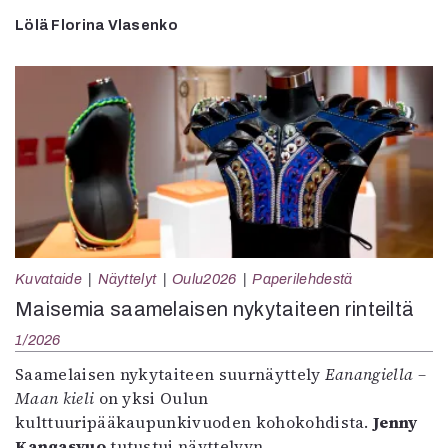
Lölä Florina Vlasenko
Kuvataide
Näyttelyt
Oulu2026
Paperilehdestä
Maisemia saamelaisen nykytaiteen rinteiltä
1/2026
Saamelaisen nykytaiteen suurnäyttely
Eanangiella –
Maan kieli
on yksi Oulun
kulttuuripääkaupunkivuoden kohokohdista.
Jenny
Kangasvuo
tutustui näyttelyyn.