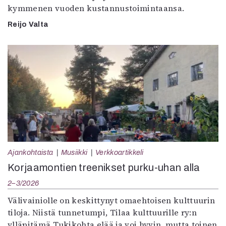
kymmenen vuoden kustannustoimintaansa.
Reijo Valta
Ajankohtaista
Musiikki
Verkkoartikkeli
Korjaamontien treenikset purku-uhan alla
2–3/2026
Välivainiolle on keskittynyt omaehtoisen kulttuurin
tiloja. Niistä tunnetumpi, Tilaa kulttuurille ry:n
ylläpitämä Tukikohta elää ja voi hyvin, mutta toinen