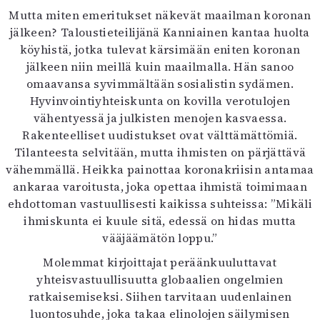
Mutta miten emeritukset näkevät maailman koronan
jälkeen? Taloustieteilijänä Kanniainen kantaa huolta
köyhistä, jotka tulevat kärsimään eniten koronan
jälkeen niin meillä kuin maailmalla. Hän sanoo
omaavansa syvimmältään sosialistin sydämen.
Hyvinvointiyhteiskunta on kovilla verotulojen
vähentyessä ja julkisten menojen kasvaessa.
Rakenteelliset uudistukset ovat välttämättömiä.
Tilanteesta selvitään, mutta ihmisten on pärjättävä
vähemmällä. Heikka painottaa koronakriisin antamaa
ankaraa varoitusta, joka opettaa ihmistä toimimaan
ehdottoman vastuullisesti kaikissa suhteissa: ”Mikäli
ihmiskunta ei kuule sitä, edessä on hidas mutta
vääjäämätön loppu.”
Molemmat kirjoittajat peräänkuuluttavat
yhteisvastuullisuutta globaalien ongelmien
ratkaisemiseksi. Siihen tarvitaan uudenlainen
luontosuhde, joka takaa elinolojen säilymisen