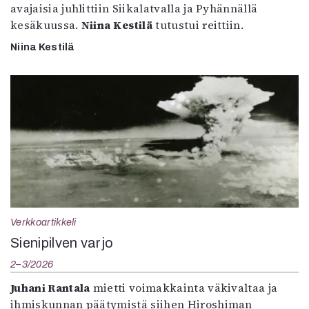
avajaisia juhlittiin Siikalatvalla ja Pyhännällä
kesäkuussa.
Niina Kestilä
tutustui reittiin.
Niina Kestilä
Verkkoartikkeli
Sienipilven varjo
2–3/2026
Juhani Rantala
mietti voimakkainta väkivaltaa ja
ihmiskunnan päätymistä siihen Hiroshiman