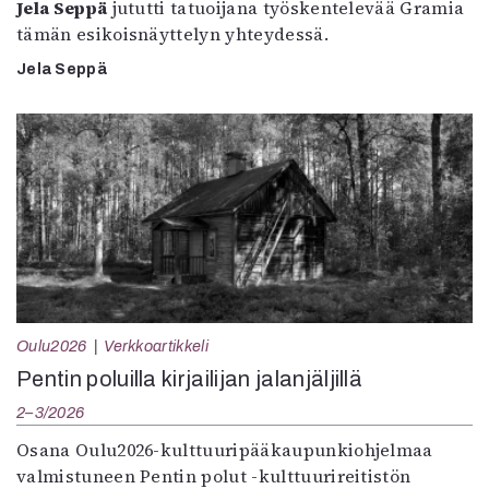
Jela Seppä
jututti tatuoijana työskentelevää Gramia
tämän esikoisnäyttelyn yhteydessä.
Jela Seppä
Oulu2026
Verkkoartikkeli
Pentin poluilla kirjailijan jalanjäljillä
2–3/2026
Osana Oulu2026-kulttuuripääkaupunkiohjelmaa
valmistuneen Pentin polut -kulttuurireitistön