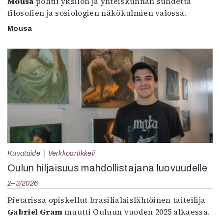
Mousa
pohtii yksilön ja yhteiskunnan suhdetta
filosofien ja sosiologien näkökulmien valossa.
Mousa
Kuvataide
Verkkoartikkeli
Oulun hiljaisuus mahdollistajana luovuudelle
2–3/2026
Pietarissa opiskellut brasilialaislähtöinen taiteilija
Gabriel Gram
muutti Ouluun vuoden 2025 alkaessa.