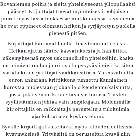
Rovaniemen poikia ja sieltä yhteislyseosta ylioppilaaksi
Mediatiedot
päässyt. Kirjoittajat tuovat myönteisesti pohjoisen
Kaltio ry
juuret myös tässä teoksessa: niukkuudessa kasvaneina
he ovat oppineet olemaan heikon ja syrjäytetyn puolella
pienestä pitäen.
Kirjoittajat kantavat huolta ilmastonmuutoksesta.
Heikan ajatus lähtee kasvatuksesta ja hän liittää
näkemyksensä myös uskonnollisiin yhteisöihin, koska
ne toimivat ruohonjuuritasolla pysyvästi eivätkä siten
vaihdu kuten päättäjät vaalikausittain. Yhteisvaluutta
euron ankarana kriitikkona tunnettu Kanniainen
korostaa puolestaan globaalia oikeudenmukaisuutta,
jossa jokaisen on kannettava vastuunsa. Toisten
syyllistäminen johtaa vain umpikujaan. Molemmilla
kirjoittajilla on raikkaita ja perusteltuja tulokulmia
ajankohtaiseen keskusteluun.
Syvälle kirjoittajat sukeltavat myös talouden eettisissä
kysymyksissä. Yrityksiltä on perusteltua kysyä niin