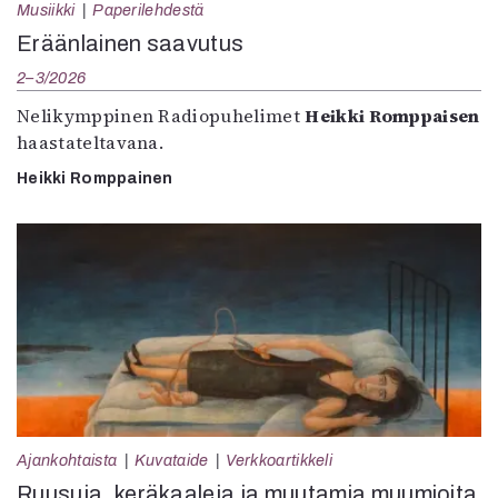
Musiikki
Paperilehdestä
Eräänlainen saavutus
2–3/2026
Nelikymppinen Radiopuhelimet
Heikki Romppaisen
haastateltavana.
Heikki Romppainen
Ajankohtaista
Kuvataide
Verkkoartikkeli
Ruusuja, keräkaaleja ja muutamia muumioita