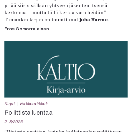
pitää siis sisällään yhtyeen jäsenten itsensä
kertomaa – mutta tällä kertaa vain heidän.”
Tämänkin kirjan on toimittanut
Juha Hurme
.
Eros Gomorralainen
Kirjat
Verkkoartikkeli
Poliittista luentaa
2–3/2026
”Historia osoittaa, kuinka kulloinenkin poliittinen