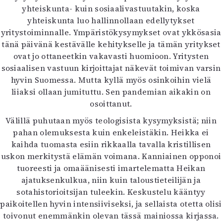
yhteiskunta- kuin sosiaalivastuutakin, koska
yhteiskunta luo hallinnollaan edellytykset
yritystoiminnalle. Ympäristökysymykset ovat ykkösasia
tänä päivänä kestävälle kehitykselle ja tämän yritykset
ovat jo ottaneetkin vakavasti huomioon. Yritysten
sosiaalisen vastuun kirjoittajat näkevät toimivan varsin
hyvin Suomessa. Mutta kyllä myös osinkoihin vielä
liiaksi ollaan jumituttu. Sen pandemian aikakin on
osoittanut.
Välillä puhutaan myös teologisista kysymyksistä; niin
pahan olemuksesta kuin enkeleistäkin. Heikka ei
kaihda tuomasta esiin rikkaalla tavalla kristillisen
uskon merkitystä elämän voimana. Kanniainen opponoi
tuoreesti ja omaäänisesti imartelematta Heikan
ajatuksenkulkua, niin kuin taloustieteilijän ja
sotahistorioitsijan tuleekin. Keskustelu kääntyy
paikoitellen hyvin intensiiviseksi, ja sellaista otetta olisi
toivonut enemmänkin olevan tässä mainiossa kirjassa.