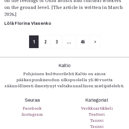
on the feelings of Oulu artists and cultural workers
on the ground level. [The article is written in March
2026.]
Lölä Florina Vlasenko
1
2
3
…
46
>
Kaltio
Pohjoinen kulttuurilehti Kaltio on ainoa
pääkaupunkiseudun ulkopuolella yli 80 vuotta
säännöllisesti ilmestynyt valtakunnallinen mielipidelehti.
Seuraa
Kategoriat
Facebook
Verkkoartikkeli
Instagram
Teatteri
Tanssi
Tanssi