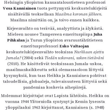
Kirjat
Helsingin yliopiston kansantaloustieteen professori
In English
Vesa Kanniainen
tuota pettymystä keskustelukirjeitä
Esitystaide
sisältävällä teoksellaan
Maailma koronan jälkeen
.
Arkisto
Maailma nimittäin on, ja toivo ennen kaikkea.
Kirjeenvaihto on terävää, analyyttista ja älykästä.
Lehdet
Mieleen nousee Tampereen emerituspiispa
Juha
Pihkalan
ja Turun yliopiston avaruustähtitieteen
4/2026
emeritusprofessori
Esko Valtaojan
2–3/2026
keskustelukirjeenvaihto teoksissa
Nurkkaan ajettu
1/2026
Jumala?
(2004) sekä
Tiedän uskovani, uskon tietäväni
6/2025
(2010). He käsittelivät teoksissaan Jumala-uskoa,
5/2025 saame
maailmankaikkeutta sekä olemassaoloon liittyviä
5/2025
kysymyksiä, kun taas Heikka ja Kanniainen pohtivat
Lehtiarkisto
taloudellisia, globaaleja, tulevaisuuteen liittyviä sekä
pandemiaa koskevia aihepiirejä.
Info
Molemmat kirjoittajat ovat Lapista lähtöisin. Heikka on
Tilaus ja irtonumerot
vuonna 1944 Ylitorniolla syntynyt ja Kemin lyseosta
Yhteistyössä
ylioppilaaksi 1963 kirjoittanut, Kanniainen (s. 1948)
Toimitus