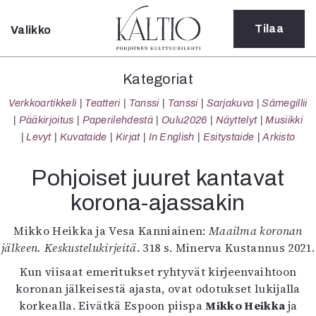
Tilaa
Valikko
Sulje
Kategoriat
Kategoriat
Verkkoartikkeli
Verkkoartikkeli
Teatteri
Tanssi
Tanssi
Sarjakuva
Sámegillii
Teatteri
Pääkirjoitus
Paperilehdestä
Oulu2026
Näyttelyt
Musiikki
Tanssi
Levyt
Kuvataide
Kirjat
In English
Esitystaide
Arkisto
Tanssi
Sarjakuva
Pohjoiset juuret kantavat
Sámegillii
korona-ajassakin
Pääkirjoitus
Paperilehdestä
Mikko Heikka ja Vesa Kanniainen:
Maailma koronan
Oulu2026
jälkeen. Keskustelukirjeitä
. 318 s. Minerva Kustannus 2021.
Näyttelyt
Musiikki
Kun viisaat emeritukset ryhtyvät kirjeenvaihtoon
Levyt
koronan jälkeisestä ajasta, ovat odotukset lukijalla
Kuvataide
korkealla. Eivätkä Espoon piispa
Mikko Heikka
ja