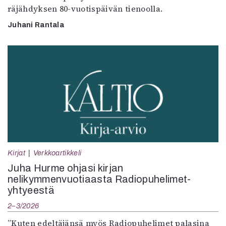
räjähdyksen 80-vuotispäivän tienoolla.
Juhani Rantala
Kirjat
Verkkoartikkeli
Juha Hurme ohjasi kirjan
nelikymmenvuotiaasta Radiopuhelimet-
yhtyeestä
2–3/2026
”Kuten edeltäjänsä myös Radiopuhelimet palasina