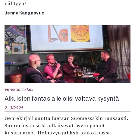
nähtyyn?
Jenny Kangasvuo
Verkkoartikkeli
Aikuisten fantasialle olisi valtava kysyntä
2–3/2026
Genrekirjallisuutta luetaan Suomessakin runsaasti.
Suuren osan siitä julkaisevat hyvin pienet
kustantamot. Helmivyö juhlisti toukokuussa