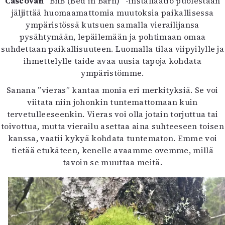
Cascován
”BnB (Bed in Barn)” -installaatio puolestaan
jäljittää huomaamattomia muutoksia paikallisessa
ympäristössä kutsuen samalla vierailijansa
pysähtymään, lepäilemään ja pohtimaan omaa
suhdettaan paikallisuuteen. Luomalla tilaa viipyilylle ja
ihmettelylle taide avaa uusia tapoja kohdata
ympäristömme.
Sanana ”vieras” kantaa monia eri merkityksiä. Se voi
viitata niin johonkin tuntemattomaan kuin
tervetulleeseenkin. Vieras voi olla jotain torjuttua tai
toivottua, mutta vierailu asettaa aina suhteeseen toisen
kanssa, vaatii kykyä kohdata tuntematon. Emme voi
tietää etukäteen, kenelle avaamme ovemme, millä
tavoin se muuttaa meitä.