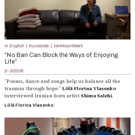
In English
Kuvataide
Verkkoartikkeli
”No Ban Can Block the Ways of Enjoying
Life”
2–3/2026
”Poems, dance and songs help us balance all the
traumas through hope.”
Lölä Florina Vlasenko
interviewed Iranian-born artist
Shima Salehi
.
Lölä Florina Vlasenko