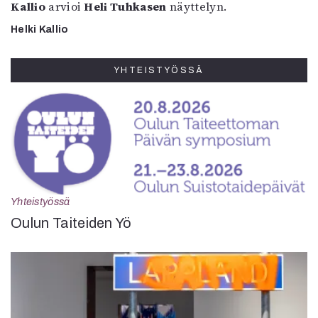
Kallio
arvioi
Heli Tuhkasen
näyttelyn.
Helki Kallio
YHTEISTYÖSSÄ
Yhteistyössä
Oulun Taiteiden Yö