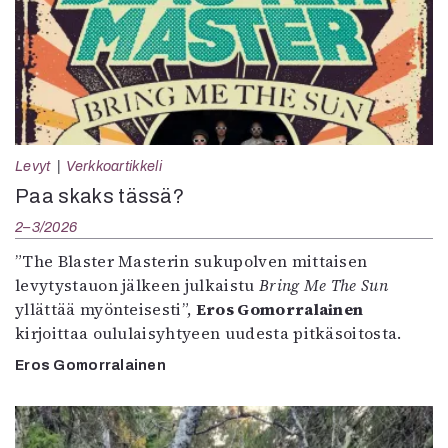
Levyt
Verkkoartikkeli
Paa skaks tässä?
2–3/2026
”The Blaster Masterin sukupolven mittaisen
levytystauon jälkeen julkaistu
Bring Me The Sun
yllättää myönteisesti”,
Eros Gomorralainen
kirjoittaa oululaisyhtyeen uudesta pitkäsoitosta.
Eros Gomorralainen