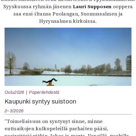
Syyskuussa ryhmän jäsenen
Lauri Supposen
ooppera
saa ensi-iltansa Puolangan, Suomussalmen ja
Hyrynsalmen kirkoissa.
Oulu2026
Paperilehdestä
Kaupunki syntyy suistoon
2–3/2026
”Toimeliaisuus on syntynyt sinne, minne
entisaikojen kulkupeleillä parhaiten pääsi,
vesireittejä pitkin. Jokea ja merta. Veneillä, ruuhilla,