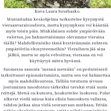
Kuva Laura Suurhasko.
Mustarindan kesäohjelma tarkastelee kysymystä
vieraanvaraisuudesta, mutta kysymyksen voi kääntää
myös toisin päin. Minkälainen suhde ympäröivään
valottuu, jos hahmottaisimme olevamme vieraina
täällä? Mahdollistaisiko tämä kestävämmän suhteen
ympäröiviin ekosysteemeihin? Vierailusta jää aina
jälkiä, mutta se myös velvoittaa; vieraana en voi
käyttäytyä miten hyvänsä.
Suomessa sanonta ”mennä metsään” on perinteisesti
tarkoittanut epäonnistumista, mutta sen voi hahmottaa
myös mahdollisuutena. Tällöin totutusta sivuun
joutuminen muodostuu tärkeäksi tavaksi etsiä uusia
reittejä. Metsä on kutsuva, houkuttelee luokseen. Polut
alkavat viedä minua kuin olisin lumouksen vallassa,
tahdon jatkaa aina vielä seuraavaan mutkaan. Yritän
vähän eksyksiin totutusta, yritän nähdä ympäröivän