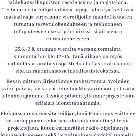
taidekansallispuiston residenssinä ja majatalona.
Testaamme taiteilijalähtöisiä tapoja lähestyä kestävää
matkailua ja tarjoamme vierailijoille mahdollisuuden
tutustua tervetulokeskukseen ja teehuoneen
infopisteeseen sekä pihapiirissä sijaitsevaan
vierashuoneeseen.
25.6.–2.8. otamme vieraita vastaan torstaista
sunnuntaihin klo 12–16. Tänä aikana on myös
mahdollista varata yösija Michaela Caskován ladon
sisään rakentamassa installaatioteoksessa.
Kesän mittaan järjestämme maksuttomia Avoimien
ovien päiviä, joissa voi tutustua Mustarindaan ja tavata
talonhoitajiamme. Lisäksi pihaniityllämme järjestetään
erilaisia luontotapahtumia.
Elokuussa residenssitaiteilijaryhmä Rindamus esittelee
viikonloppuisin sekä henkilökohtaisia että yhteisiä
projektejaan, kuten esimerkiksi radio-ohjelman ja
kuunteluhuoneen sekä laituriteoksen Ypykkälammella.