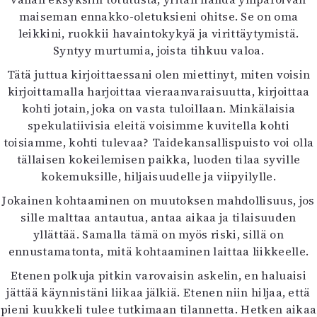
maiseman ennakko-oletuksieni ohitse. Se on oma
leikkini, ruokkii havaintokykyä ja virittäytymistä.
Syntyy murtumia, joista tihkuu valoa.
Tätä juttua kirjoittaessani olen miettinyt, miten voisin
kirjoittamalla harjoittaa vieraanvaraisuutta, kirjoittaa
kohti jotain, joka on vasta tuloillaan. Minkälaisia
spekulatiivisia eleitä voisimme kuvitella kohti
toisiamme, kohti tulevaa? Taidekansallispuisto voi olla
tällaisen kokeilemisen paikka, luoden tilaa syville
kokemuksille, hiljaisuudelle ja viipyilylle.
Jokainen kohtaaminen on muutoksen mahdollisuus, jos
sille malttaa antautua, antaa aikaa ja tilaisuuden
yllättää. Samalla tämä on myös riski, sillä on
ennustamatonta, mitä kohtaaminen laittaa liikkeelle.
Etenen polkuja pitkin varovaisin askelin, en haluaisi
jättää käynnistäni liikaa jälkiä. Etenen niin hiljaa, että
pieni kuukkeli tulee tutkimaan tilannetta. Hetken aikaa