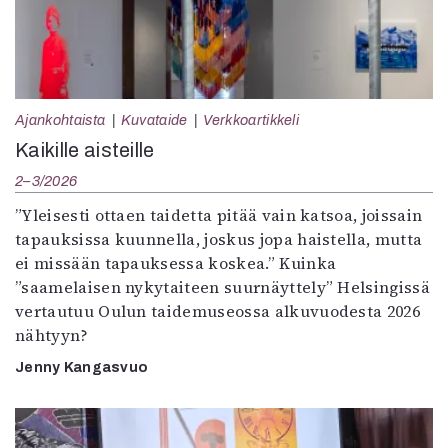
Ajankohtaista
Kuvataide
Verkkoartikkeli
Kaikille aisteille
2–3/2026
”Yleisesti ottaen taidetta pitää vain katsoa, joissain
tapauksissa kuunnella, joskus jopa haistella, mutta
ei missään tapauksessa koskea.” Kuinka
”saamelaisen nykytaiteen suurnäyttely” Helsingissä
vertautuu Oulun taidemuseossa alkuvuodesta 2026
nähtyyn?
Jenny Kangasvuo