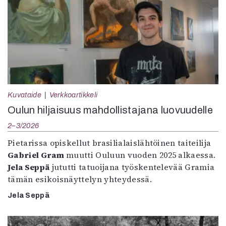
Kuvataide
Verkkoartikkeli
Oulun hiljaisuus mahdollistajana luovuudelle
2–3/2026
Pietarissa opiskellut brasilialaislähtöinen taiteilija
Gabriel Gram
muutti Ouluun vuoden 2025 alkaessa.
Jela Seppä
jututti tatuoijana työskentelevää Gramia
tämän esikoisnäyttelyn yhteydessä.
Jela Seppä