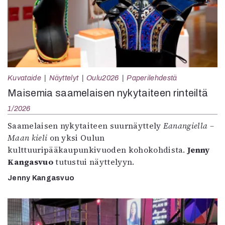
Kuvataide
Näyttelyt
Oulu2026
Paperilehdestä
Maisemia saamelaisen nykytaiteen rinteiltä
1/2026
Saamelaisen nykytaiteen suurnäyttely
Eanangiella –
Maan kieli
on yksi Oulun
kulttuuripääkaupunkivuoden kohokohdista.
Jenny
Kangasvuo
tutustui näyttelyyn.
Jenny Kangasvuo