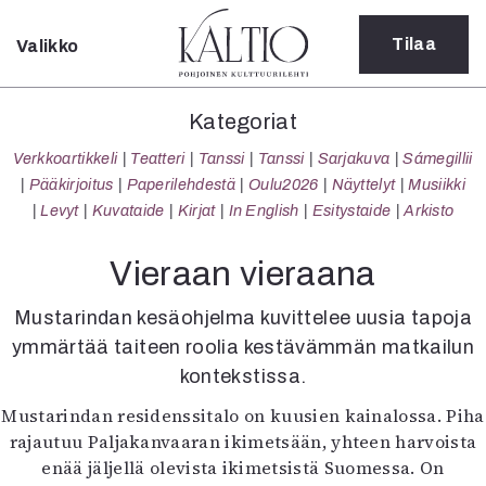
Tilaa
Valikko
Sulje
Kategoriat
Kategoriat
Verkkoartikkeli
Verkkoartikkeli
Teatteri
Tanssi
Tanssi
Sarjakuva
Sámegillii
Teatteri
Pääkirjoitus
Paperilehdestä
Oulu2026
Näyttelyt
Musiikki
Tanssi
Levyt
Kuvataide
Kirjat
In English
Esitystaide
Arkisto
Tanssi
Sarjakuva
Vieraan vieraana
Sámegillii
Pääkirjoitus
Mustarindan kesäohjelma kuvittelee uusia tapoja
Paperilehdestä
ymmärtää taiteen roolia kestävämmän matkailun
Oulu2026
kontekstissa.
Näyttelyt
Mustarindan residenssitalo on kuusien kainalossa. Piha
Musiikki
rajautuu Paljakanvaaran ikimetsään, yhteen harvoista
Levyt
enää jäljellä olevista ikimetsistä Suomessa. On
Kuvataide