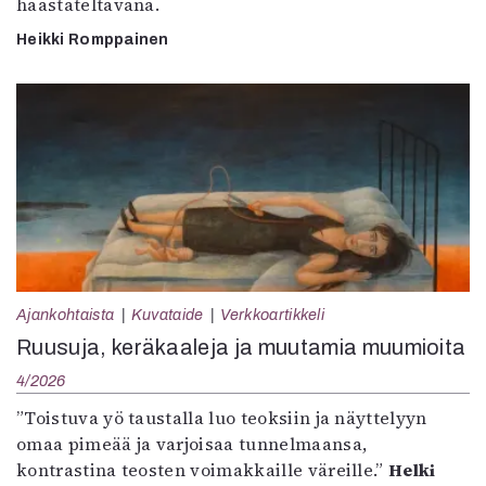
haastateltavana.
Heikki Romppainen
Ajankohtaista
Kuvataide
Verkkoartikkeli
Ruusuja, keräkaaleja ja muutamia muumioita
4/2026
”Toistuva yö taustalla luo teoksiin ja näyttelyyn
omaa pimeää ja varjoisaa tunnelmaansa,
kontrastina teosten voimakkaille väreille.”
Helki