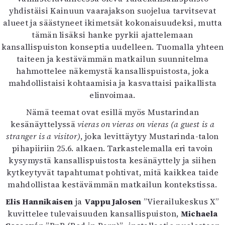
Mediatiedot
yhdistäisi Kainuun vaarajakson suojelua tarvitsevat
Kaltio ry
alueet ja säästyneet ikimetsät kokonaisuudeksi, mutta
tämän lisäksi hanke pyrkii ajattelemaan
kansallispuiston konseptia uudelleen. Tuomalla yhteen
taiteen ja kestävämmän matkailun suunnitelma
hahmottelee näkemystä kansallispuistosta, joka
mahdollistaisi kohtaamisia ja kasvattaisi paikallista
elinvoimaa.
Nämä teemat ovat esillä myös Mustarindan
kesänäyttelyssä
vieras on vieras on vieras (a guest is a
stranger is a visitor)
, joka levittäytyy Mustarinda-talon
pihapiiriin 25.6. alkaen. Tarkastelemalla eri tavoin
kysymystä kansallispuistosta kesänäyttely ja siihen
kytkeytyvät tapahtumat pohtivat, mitä kaikkea taide
mahdollistaa kestävämmän matkailun kontekstissa.
Elis Hannikaisen
ja
Vappu Jalosen
”Vierailukeskus X”
kuvittelee tulevaisuuden kansallispuiston,
Michaela