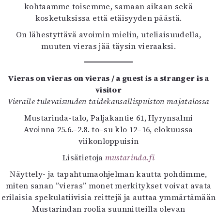
kohtaamme toisemme, samaan aikaan sekä
kosketuksissa että etäisyyden päästä.
On lähestyttävä avoimin mielin, uteliaisuudella,
muuten vieras jää täysin vieraaksi.
Vieras on vieras on vieras / a guest is a stranger is a
visitor
Vieraile tulevaisuuden taidekansallispuiston majatalossa
Mustarinda-talo, Paljakantie 61, Hyrynsalmi
Avoinna 25.6.–2.8. to–su klo 12–16, elokuussa
viikonloppuisin
Lisätietoja
mustarinda.fi
Näyttely- ja tapahtumaohjelman kautta pohdimme,
miten sanan ”vieras” monet merkitykset voivat avata
erilaisia spekulatiivisia reittejä ja auttaa ymmärtämään
Mustarindan roolia suunnitteilla olevan