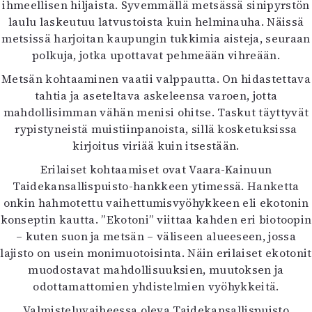
ihmeellisen hiljaista. Syvemmällä metsässä sinipyrstön
Kirjat
laulu laskeutuu latvustoista kuin helminauha. Näissä
In English
metsissä harjoitan kaupungin tukkimia aisteja, seuraan
Esitystaide
polkuja, jotka upottavat pehmeään vihreään.
Arkisto
Metsän kohtaaminen vaatii valppautta. On hidastettava
Lehdet
tahtia ja aseteltava askeleensa varoen, jotta
mahdollisimman vähän menisi ohitse. Taskut täyttyvät
4/2026
rypistyneistä muistiinpanoista, sillä kosketuksissa
2–3/2026
kirjoitus viriää kuin itsestään.
1/2026
6/2025
Erilaiset kohtaamiset ovat Vaara-Kainuun
5/2025 saame
Taidekansallispuisto-hankkeen ytimessä. Hanketta
5/2025
onkin hahmotettu vaihettumisvyöhykkeen eli ekotonin
Lehtiarkisto
konseptin kautta. ”Ekotoni” viittaa kahden eri biotoopin
– kuten suon ja metsän – väliseen alueeseen, jossa
lajisto on usein monimuotoisinta. Näin erilaiset ekotonit
Info
muodostavat mahdollisuuksien, muutoksen ja
Tilaus ja irtonumerot
odottamattomien yhdistelmien vyöhykkeitä.
Yhteistyössä
Toimitus
Valmisteluvaiheessa oleva Taidekansallispuisto