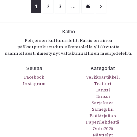
1
2
3
…
46
>
Kaltio
Pohjoinen kulttuurilehti Kaltio on ainoa
pääkaupunkiseudun ulkopuolella yli 80 vuotta
säännöllisesti ilmestynyt valtakunnallinen mielipidelehti.
Seuraa
Kategoriat
Facebook
Verkkoartikkeli
Instagram
Teatteri
Tanssi
Tanssi
Sarjakuva
Sámegillii
Pääkirjoitus
Paperilehdestä
Oulu2026
Näyttelyt