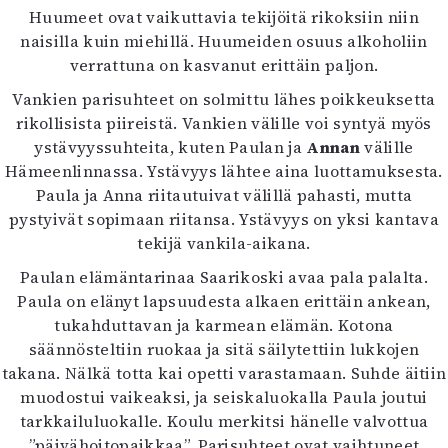
Huumeet ovat vaikuttavia tekijöitä rikoksiin niin
naisilla kuin miehillä. Huumeiden osuus alkoholiin
verrattuna on kasvanut erittäin paljon.
Vankien parisuhteet on solmittu lähes poikkeuksetta
rikollisista piireistä. Vankien välille voi syntyä myös
ystävyyssuhteita, kuten Paulan ja
Annan
välille
Hämeenlinnassa. Ystävyys lähtee aina luottamuksesta.
Paula ja Anna riitautuivat välillä pahasti, mutta
pystyivät sopimaan riitansa. Ystävyys on yksi kantava
tekijä vankila-aikana.
Paulan elämäntarinaa Saarikoski avaa pala palalta.
Paula on elänyt lapsuudesta alkaen erittäin ankean,
tukahduttavan ja karmean elämän. Kotona
säännösteltiin ruokaa ja sitä säilytettiin lukkojen
takana. Nälkä totta kai opetti varastamaan. Suhde äitiin
muodostui vaikeaksi, ja seiskaluokalla Paula joutui
tarkkailuluokalle. Koulu merkitsi hänelle valvottua
”päivähoitopaikkaa”. Parisuhteet ovat vaihtuneet