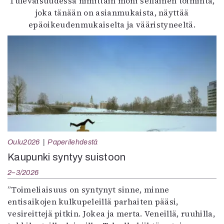
Tulevaisuudessa nimittäin moni sellainen toiminta,
joka tänään on asianmukaista, näyttää
epäoikeudenmukaiselta ja vääristyneeltä.
Oulu2026
Paperilehdestä
Kaupunki syntyy suistoon
2–3/2026
”Toimeliaisuus on syntynyt sinne, minne
entisaikojen kulkupeleillä parhaiten pääsi,
vesireittejä pitkin. Jokea ja merta. Veneillä, ruuhilla,