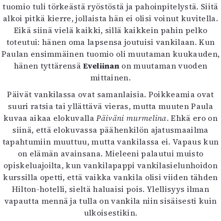
tuomio tuli törkeästä ryöstöstä ja pahoinpitelystä. Siitä
Mediatiedot
alkoi pitkä kierre, jollaista hän ei olisi voinut kuvitella.
Kaltio ry
Eikä siinä vielä kaikki, sillä kaikkein pahin pelko
toteutui: hänen oma lapsensa joutuisi vankilaan. Kun
Paulan ensimmäinen tuomio oli muutaman kuukauden,
hänen tyttärensä
Eveliinan
on muutaman vuoden
mittainen.
Päivät vankilassa ovat samanlaisia. Poikkeamia ovat
suuri ratsia tai yllättävä vieras, mutta muuten Paula
kuvaa aikaa elokuvalla
Päiväni murmelina
. Ehkä ero on
siinä, että elokuvassa päähenkilön ajatusmaailma
tapahtumiin muuttuu, mutta vankilassa ei. Vapaus kun
on elämän avainsana. Mieleeni palautui muisto
opiskeluajoilta, kun vankilapappi vankilasielunhoidon
kurssilla opetti, että vaikka vankila olisi viiden tähden
Hilton-hotelli, sieltä haluaisi pois. Ylellisyys ilman
vapautta mennä ja tulla on vankila niin sisäisesti kuin
ulkoisestikin.