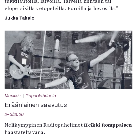
tukkilautoilla, laivoilla. Talvella hiihtäen tai
eloperäisillä vetopeleillä. Poroilla ja hevosilla.”
Jukka Takalo
Musiikki
Paperilehdestä
Eräänlainen saavutus
2–3/2026
Nelikymppinen Radiopuhelimet
Heikki Romppaisen
haastateltavana.