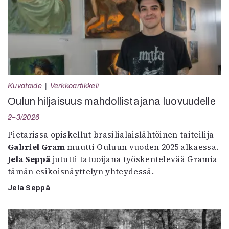
Kuvataide
Verkkoartikkeli
Oulun hiljaisuus mahdollistajana luovuudelle
2–3/2026
Pietarissa opiskellut brasilialaislähtöinen taiteilija
Gabriel Gram
muutti Ouluun vuoden 2025 alkaessa.
Jela Seppä
jututti tatuoijana työskentelevää Gramia
tämän esikoisnäyttelyn yhteydessä.
Jela Seppä