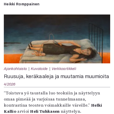
Heikki Romppainen
Ajankohtaista
Kuvataide
Verkkoartikkeli
Ruusuja, keräkaaleja ja muutamia muumioita
4/2026
”Toistuva yö taustalla luo teoksiin ja näyttelyyn
omaa pimeää ja varjoisaa tunnelmaansa,
kontrastina teosten voimakkaille väreille.”
Helki
Kallio
arvioi
Heli Tuhkasen
näyttelyn.