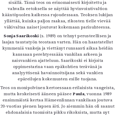
Kirjat
sisällä. Tämä teos on erinomaisesti kirjoitettu ja
In English
vahvalla eetoksella se näyttää hyvinvointivaltion
Esitystaide
kääntöpuolen kaikessa rujoudessaan. Teoksen lukijan
Arkisto
yllättää, kuinka paljon raakaa, rikosten tielle vievää
väkivaltaa naiset joutuvat kokemaan parisuhteessa.
Lehdet
Sonja Saarikoski
(s. 1989) on tehnyt perusteellisen ja
laajan taustatyön teostaan varten. Hän on haastatellut
4/2026
kymmeniä vankeja ja viettänyt runsaasti aikaa heidän
2–3/2026
kanssaan perehtyessään vankilan arkeen ja
1/2026
naisvankien ajatteluun. Saarikoski ei kirjoita
6/2025
oppimestarina vaan epäkohtien terävänä ja
5/2025 saame
analyyttisenä havainnoitsijana sekä vankien
5/2025
epäreilujen kokemusten esille tuojana.
Lehtiarkisto
Teos on monipolvinen kertoessaan erilaisista vangeista,
Info
mutta keskeisesti ääneen pääsee
Paula
, vuonna 1989
ensimmäistä kertaa Hämeenlinnan vankilaan joutuva
Tilaus ja irtonumerot
20-vuotias pienen lapsen äiti. Jo aiemmin hän oli saanut
Yhteistyössä
ehdonalaisia tuomioita pikku rikoksista, mutta nyt
Toimitus