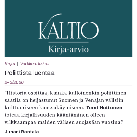
Kirjat
Verkkoartikkeli
Poliittista luentaa
2–3/2026
”Historia osoittaa, kuinka kulloinenkin poliittinen
säätila on heijastunut Suomen ja Venäjän välisiin
kulttuuriseen kanssakäymiseen.
Tomi Huttunen
toteaa kirjallisuuden kääntäminen olleen
vilkkaampaa maiden välisen suojasään vuosina.”
Juhani Rantala