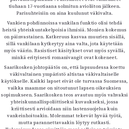
tiuhaan 17-vuotiaana solmitun avioliiton jälkeen.
Parisuhteisiin on aina kuulunut väkivalta.
Vankien pohdinnoissa vankilan funktio olisi tehdä
heistä yhteiskuntakelpoisia ihmisiä. Monien kokemus
on päinvastainen. Katkeruus kasvaa muurien sisällä,
sillä vankilaan kytkeytyy aina valta, jota käytetään
myös väärin. Rasistiset käsitykset ovat myös syvällä,
minkä erityisesti romanivangit ovat kokeneet.
Saarikosken johtopäätös on, että lapsuudessa koettu
väkivaltainen ympäristö altistaa väkivaltaiselle
käytökselle. Kaikki lapset eivät ole turvassa Suomessa,
vaikka maamme on sitoutunut lapsen oikeuksien
sopimukseen. Saarikosken teos avautuu myös vahvaksi
yhteiskunnallispoliittiseksi kuvaukseksi, jossa
kriittisesti arvioidaan niin lastensuojelua kuin
vankeinhoitoakin. Molemmat tekevät hyvää työtä,
mutta parannettavaakin löytyy rutkasti.