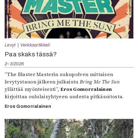
Levyt
Verkkoartikkeli
Paa skaks tässä?
2–3/2026
”The Blaster Masterin sukupolven mittaisen
levytystauon jälkeen julkaistu
Bring Me The Sun
yllättää myönteisesti”,
Eros Gomorralainen
kirjoittaa oululaisyhtyeen uudesta pitkäsoitosta.
Eros Gomorralainen