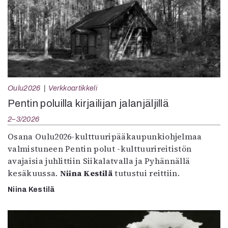
Oulu2026
Verkkoartikkeli
Pentin poluilla kirjailijan jalanjäljillä
2–3/2026
Osana Oulu2026-kulttuuripääkaupunkiohjelmaa
valmistuneen Pentin polut -kulttuurireitistön
avajaisia juhlittiin Siikalatvalla ja Pyhännällä
kesäkuussa.
Niina Kestilä
tutustui reittiin.
Niina Kestilä