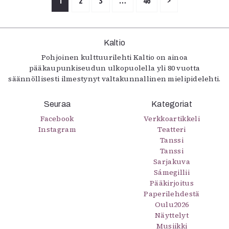
1
2
3
…
46
>
Kaltio
Pohjoinen kulttuurilehti Kaltio on ainoa
pääkaupunkiseudun ulkopuolella yli 80 vuotta
säännöllisesti ilmestynyt valtakunnallinen mielipidelehti.
Seuraa
Kategoriat
Facebook
Verkkoartikkeli
Instagram
Teatteri
Tanssi
Tanssi
Sarjakuva
Sámegillii
Pääkirjoitus
Paperilehdestä
Oulu2026
Näyttelyt
Musiikki