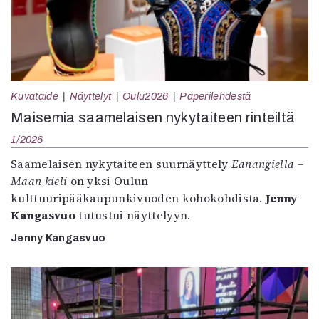
Kuvataide
Näyttelyt
Oulu2026
Paperilehdestä
Maisemia saamelaisen nykytaiteen rinteiltä
1/2026
Saamelaisen nykytaiteen suurnäyttely
Eanangiella –
Maan kieli
on yksi Oulun
kulttuuripääkaupunkivuoden kohokohdista.
Jenny
Kangasvuo
tutustui näyttelyyn.
Jenny Kangasvuo