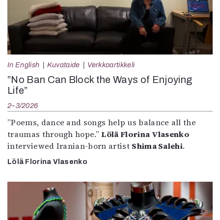
In English
Kuvataide
Verkkoartikkeli
”No Ban Can Block the Ways of Enjoying
Life”
2–3/2026
”Poems, dance and songs help us balance all the
traumas through hope.”
Lölä Florina Vlasenko
interviewed Iranian-born artist
Shima Salehi
.
Lölä Florina Vlasenko