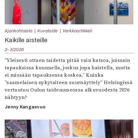
Ajankohtaista
Kuvataide
Verkkoartikkeli
Kaikille aisteille
2–3/2026
”Yleisesti ottaen taidetta pitää vain katsoa, joissain
tapauksissa kuunnella, joskus jopa haistella, mutta
ei missään tapauksessa koskea.” Kuinka
”saamelaisen nykytaiteen suurnäyttely” Helsingissä
vertautuu Oulun taidemuseossa alkuvuodesta 2026
nähtyyn?
Jenny Kangasvuo