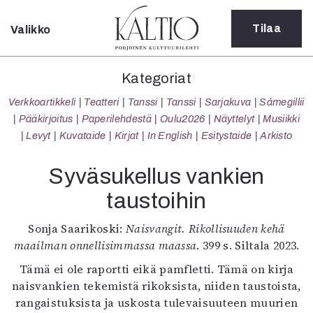
Tilaa
Valikko
Sulje
Kategoriat
Kategoriat
Verkkoartikkeli
Verkkoartikkeli
Teatteri
Tanssi
Tanssi
Sarjakuva
Sámegillii
Teatteri
Pääkirjoitus
Paperilehdestä
Oulu2026
Näyttelyt
Musiikki
Tanssi
Levyt
Kuvataide
Kirjat
In English
Esitystaide
Arkisto
Tanssi
Sarjakuva
Syväsukellus vankien
Sámegillii
taustoihin
Pääkirjoitus
Paperilehdestä
Sonja Saarikoski:
Naisvangit. Rikollisuuden kehä
Oulu2026
maailman onnellisimmassa maassa
. 399 s. Siltala 2023.
Näyttelyt
Musiikki
Tämä ei ole raportti eikä pamfletti. Tämä on kirja
Levyt
naisvankien tekemistä rikoksista, niiden taustoista,
Kuvataide
rangaistuksista ja uskosta tulevaisuuteen muurien