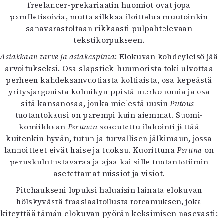
freelancer-prekariaatin huomiot ovat jopa
pamfletisoivia, mutta silkkaa iloittelua muutoinkin
sanavarastoltaan rikkaasti pulpahtelevaan
tekstikorpukseen.
Asiakkaan tarve ja asiakaspinta
: Elokuvan kohdeyleisö jää
arvoitukseksi. Osa slapstick-huumorista toki ulvottaa
perheen kahdeksanvuotiasta koltiaista, osa kepeästä
yritysjargonista kolmikymppistä merkonomia ja osa
sitä kansanosaa, jonka mielestä uusin
Putous
-
tuotantokausi on parempi kuin aiemmat. Suomi-
komiikkaan
Perunan
soseutettu ilakointi jättää
kuitenkin hyvän, tutun ja turvallisen jälkimaun, jossa
lannoitteet eivät haise ja tuoksu. Kuorittuna
Peruna
on
peruskulutustavaraa ja ajaa kai sille tuotantotiimin
asetettamat missiot ja visiot.
Pitchaukseni lopuksi haluaisin lainata elokuvan
hölskyvästä fraasiaaltoilusta toteamuksen, joka
kiteyttää tämän elokuvan pyörän keksimisen nasevasti: