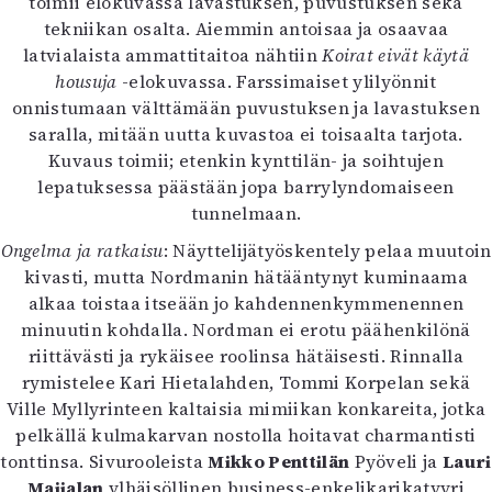
toimii elokuvassa lavastuksen, puvustuksen sekä
tekniikan osalta. Aiemmin antoisaa ja osaavaa
latvialaista ammattitaitoa nähtiin
Koirat eivät käytä
housuja
-elokuvassa. Farssimaiset ylilyönnit
onnistumaan välttämään puvustuksen ja lavastuksen
saralla, mitään uutta kuvastoa ei toisaalta tarjota.
Kuvaus toimii; etenkin kynttilän- ja soihtujen
lepatuksessa päästään jopa barrylyndomaiseen
tunnelmaan.
Ongelma ja ratkaisu
: Näyttelijätyöskentely pelaa muutoin
kivasti, mutta Nordmanin hätääntynyt kuminaama
alkaa toistaa itseään jo kahdennenkymmenennen
minuutin kohdalla. Nordman ei erotu päähenkilönä
riittävästi ja rykäisee roolinsa hätäisesti. Rinnalla
rymistelee Kari Hietalahden, Tommi Korpelan sekä
Ville Myllyrinteen kaltaisia mimiikan konkareita, jotka
pelkällä kulmakarvan nostolla hoitavat charmantisti
tonttinsa. Sivurooleista
Mikko Penttilän
Pyöveli ja
Lauri
Maijalan
ylhäisöllinen business-enkelikarikatyyri