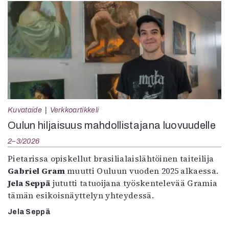
Kuvataide
Verkkoartikkeli
Oulun hiljaisuus mahdollistajana luovuudelle
2–3/2026
Pietarissa opiskellut brasilialaislähtöinen taiteilija
Gabriel Gram
muutti Ouluun vuoden 2025 alkaessa.
Jela Seppä
jututti tatuoijana työskentelevää Gramia
tämän esikoisnäyttelyn yhteydessä.
Jela Seppä