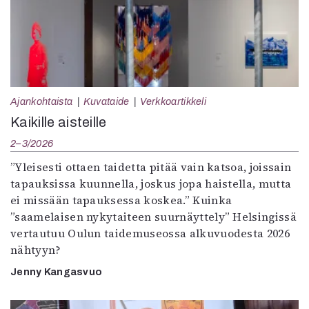
Ajankohtaista
Kuvataide
Verkkoartikkeli
Kaikille aisteille
2–3/2026
”Yleisesti ottaen taidetta pitää vain katsoa, joissain
tapauksissa kuunnella, joskus jopa haistella, mutta
ei missään tapauksessa koskea.” Kuinka
”saamelaisen nykytaiteen suurnäyttely” Helsingissä
vertautuu Oulun taidemuseossa alkuvuodesta 2026
nähtyyn?
Jenny Kangasvuo