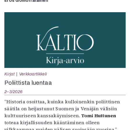
Eros Gomorralainen
Kirjat
Verkkoartikkeli
Poliittista luentaa
2–3/2026
”Historia osoittaa, kuinka kulloinenkin poliittinen
säätila on heijastunut Suomen ja Venäjän välisiin
kulttuuriseen kanssakäymiseen.
Tomi Huttunen
toteaa kirjallisuuden kääntäminen olleen
vilkkaampaa maiden välisen suojasään vuosina.”