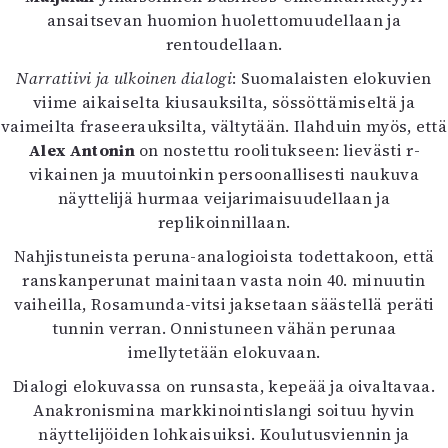
ansaitsevan huomion huolettomuudellaan ja
rentoudellaan.
Narratiivi ja ulkoinen dialogi
: Suomalaisten elokuvien
viime aikaiselta kiusauksilta, sössöttämiseltä ja
vaimeilta fraseerauksilta, vältytään. Ilahduin myös, että
Alex Antonin
on nostettu roolitukseen: lievästi r-
vikainen ja muutoinkin persoonallisesti naukuva
näyttelijä hurmaa veijarimaisuudellaan ja
replikoinnillaan.
Nahjistuneista peruna-analogioista todettakoon, että
ranskanperunat mainitaan vasta noin 40. minuutin
vaiheilla, Rosamunda-vitsi jaksetaan säästellä peräti
tunnin verran. Onnistuneen vähän perunaa
imellytetään elokuvaan.
Dialogi elokuvassa on runsasta, kepeää ja oivaltavaa.
Anakronismina markkinointislangi soituu hyvin
näyttelijöiden lohkaisuiksi. Koulutusviennin ja