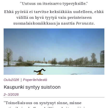
”Uutuus on itseisarvo typeryksille.”
Ehkä pyörää ei tarvitse keksiäkään uudelleen, ehkä
välillä on hyvä tyytyä vain perinteiseen
suomalaiskomiikkaan ja nauttia
Perunasta
.
Oulu2026
Paperilehdestä
Kaupunki syntyy suistoon
2–3/2026
”Toimeliaisuus on syntynyt sinne, minne