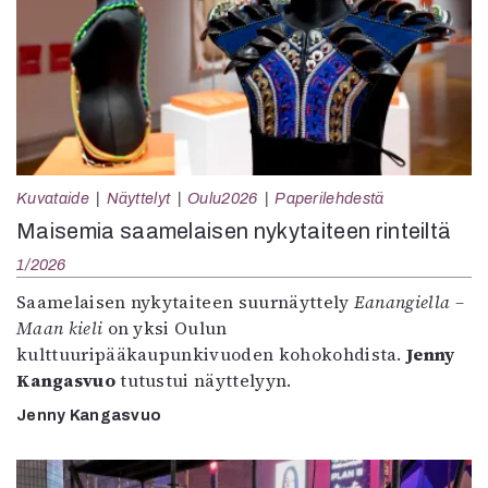
Kuvataide
Näyttelyt
Oulu2026
Paperilehdestä
Maisemia saamelaisen nykytaiteen rinteiltä
1/2026
Saamelaisen nykytaiteen suurnäyttely
Eanangiella –
Maan kieli
on yksi Oulun
kulttuuripääkaupunkivuoden kohokohdista.
Jenny
Kangasvuo
tutustui näyttelyyn.
Jenny Kangasvuo