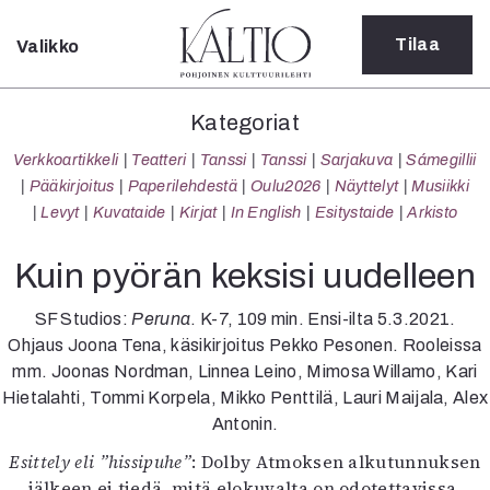
Tilaa
Valikko
Sulje
Kategoriat
Kategoriat
Verkkoartikkeli
Verkkoartikkeli
Teatteri
Tanssi
Tanssi
Sarjakuva
Sámegillii
Teatteri
Pääkirjoitus
Paperilehdestä
Oulu2026
Näyttelyt
Musiikki
Tanssi
Levyt
Kuvataide
Kirjat
In English
Esitystaide
Arkisto
Tanssi
Sarjakuva
Kuin pyörän keksisi uudelleen
Sámegillii
Pääkirjoitus
SF Studios:
Peruna
. K-7, 109 min. Ensi-ilta 5.3.2021.
Paperilehdestä
Ohjaus Joona Tena, käsikirjoitus Pekko Pesonen. Rooleissa
Oulu2026
mm. Joonas Nordman, Linnea Leino, Mimosa Willamo, Kari
Näyttelyt
Hietalahti, Tommi Korpela, Mikko Penttilä, Lauri Maijala, Alex
Musiikki
Antonin.
Levyt
Esittely eli ”hissipuhe”
: Dolby Atmoksen alkutunnuksen
Kuvataide
jälkeen ei tiedä, mitä elokuvalta on odotettavissa.