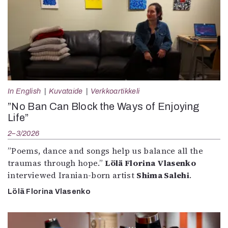
In English
Kuvataide
Verkkoartikkeli
”No Ban Can Block the Ways of Enjoying
Life”
2–3/2026
”Poems, dance and songs help us balance all the
traumas through hope.”
Lölä Florina Vlasenko
interviewed Iranian-born artist
Shima Salehi
.
Lölä Florina Vlasenko