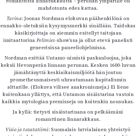
romanttista linnarakkautta – perunan ympärille on
Mediatiedot
mahdotonta edes kattaa.
Kaltio ry
Tarina
: Joonas Nordman elokuvan päähenkilönä on
ennakko-oletuksiin kysymysmerkki sinällään. Taidokas
käsikirjoittaja on aiemmin esitellyt taitojaan
imitaattorina
Pelimies
-show’ssa ja ollut etevä panelisti
geneerisissa paneeliohjelmissa.
Nordman esittää Untamo-nimistä paskanluojaa, joka
keksii Hevonperän linnaan perunan. Kesken 1600-luvun
jämähtänyttä keskiaikaismiljöötä hän joutuu
prometheusmaisesti uhrautumaan kapitalismin
alttarille. (Elokuva vilisee anakronismeja.) Ei liene
kuitenkaan yllättys, että Untamon sisäistarina vastoin
kaikkia mytologian premisseja on kuitenkin nousukas.
Ja kyllä: tietysti sisäistarinana on pelkäämäni
romanttinen linnarakkaus.
Visio ja taustatiimi
: Suomalais-latvialainen yhteistyö