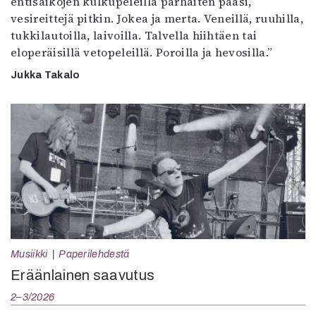
entisaikojen kulkupeleillä parhaiten pääsi,
vesireittejä pitkin. Jokea ja merta. Veneillä, ruuhilla,
tukkilautoilla, laivoilla. Talvella hiihtäen tai
eloperäisillä vetopeleillä. Poroilla ja hevosilla.”
Jukka Takalo
Musiikki
Paperilehdestä
Eräänlainen saavutus
2–3/2026