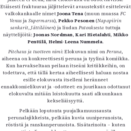
Kirjat
Etäisesti fraktuuraa jäljittelevät avaustekstit esittelevät
In English
valkokankaalle nimet
Joona Tena
(muun muassa
FC
Esitystaide
Venus
ja
Supermarsu
),
Pekko Pesonen
(
Napapiirin
Arkisto
sankarit
,
Jättiläinen
) ja liudan
Putouksesta
tuttuja
näyttelijöitä:
Joonas Nordman
,
Kari Hietalahti
,
Mikko
Lehdet
Penttilä
,
Helmi-Leena Nummela
.
4/2026
Pitchaus ja tuotteen nimi
: Elokuvan nimi on
Peruna
,
2–3/2026
aiheena on konkreettisesti peruna ja tyylinä komiikka.
1/2026
Kun harvakseltaan peilaan itseäni kritiikkeihin, on
6/2025
todettava, että tällä kertaa aiheellisesti haluan nostaa
5/2025 saame
esille elokuvasta itselleni heränneet
5/2025
ennakkomielikuvat ja -odotteet: en juurikaan odottanut
Lehtiarkisto
elokuvalta mitään loistokuutta saati alkuunkaan
kekseliäisyyttä.
Info
Pelkään loputonta puujalkamuussausta
Tilaus ja irtonumerot
perunalajikkeista, pelkään kuvia uuniperunoista,
Yhteistyössä
röstistä ja ranskanperunoista. Sisätarinoita – kuten
Toimitus