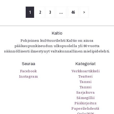
1
2
3
…
46
>
Kaltio
Pohjoinen kulttuurilehti Kaltio on ainoa
pääkaupunkiseudun ulkopuolella yli 80 vuotta
säännöllisesti ilmestynyt valtakunnallinen mielipidelehti.
Seuraa
Kategoriat
Facebook
Verkkoartikkeli
Instagram
Teatteri
Tanssi
Tanssi
Sarjakuva
Sámegillii
Pääkirjoitus
Paperilehdestä
Oulu2026