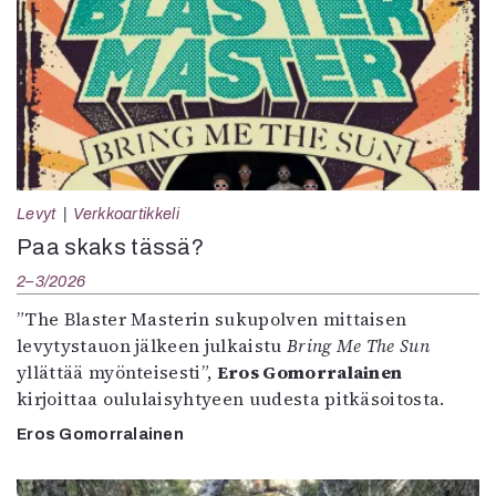
Levyt
Verkkoartikkeli
Paa skaks tässä?
2–3/2026
”The Blaster Masterin sukupolven mittaisen
levytystauon jälkeen julkaistu
Bring Me The Sun
yllättää myönteisesti”,
Eros Gomorralainen
kirjoittaa oululaisyhtyeen uudesta pitkäsoitosta.
Eros Gomorralainen