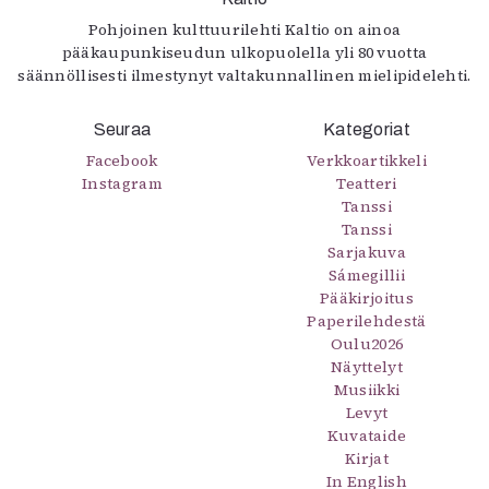
Pohjoinen kulttuurilehti Kaltio on ainoa
pääkaupunkiseudun ulkopuolella yli 80 vuotta
säännöllisesti ilmestynyt valtakunnallinen mielipidelehti.
Seuraa
Kategoriat
Facebook
Verkkoartikkeli
Instagram
Teatteri
Tanssi
Tanssi
Sarjakuva
Sámegillii
Pääkirjoitus
Paperilehdestä
Oulu2026
Näyttelyt
Musiikki
Levyt
Kuvataide
Kirjat
In English