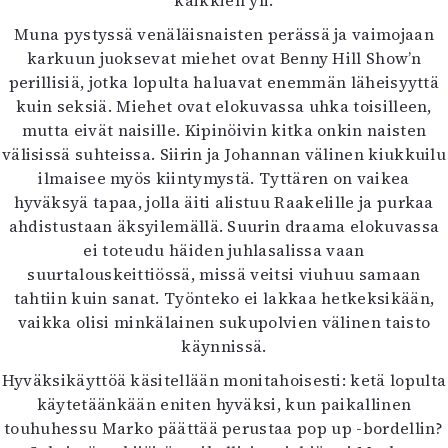
kaikkien yli.
Muna pystyssä venäläisnaisten perässä ja vaimojaan
karkuun juoksevat miehet ovat Benny Hill Show’n
perillisiä, jotka lopulta haluavat enemmän läheisyyttä
kuin seksiä. Miehet ovat elokuvassa uhka toisilleen,
mutta eivät naisille. Kipinöivin kitka onkin naisten
välisissä suhteissa. Siirin ja Johannan välinen kiukkuilu
ilmaisee myös kiintymystä. Tyttären on vaikea
hyväksyä tapaa, jolla äiti alistuu Raakelille ja purkaa
ahdistustaan äksyilemällä. Suurin draama elokuvassa
ei toteudu häiden juhlasalissa vaan
suurtalouskeittiössä, missä veitsi viuhuu samaan
tahtiin kuin sanat. Työnteko ei lakkaa hetkeksikään,
vaikka olisi minkälainen sukupolvien välinen taisto
käynnissä.
Hyväksikäyttöä käsitellään monitahoisesti: ketä lopulta
käytetäänkään eniten hyväksi, kun paikallinen
touhuhessu Marko päättää perustaa pop up -bordellin?