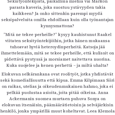
Seksityöntekijöitä, paikallisia miehiä vai Markon
parasta kaveria, joka suostuu ystävyyden takia
kaikkeen? Ja onko sittenkin parempi myydä
seksipalveluita omilla ehdoillaan kuin olla työnantajan
kynnysmattona?
”Mitä ne tekee perheille?” kysyy kauhistunut Raakel
viitaten seksityöntekijöihin, jotka hänen mukaansa
tuhoavat hyviä heteroydinperheitä. Katsoja jää
ihmettelemään, mitä se tekee perheille, että kulissit on
pidettävä pystyssä ja morsiamet naitettava nuorina.
Kuka suojelee ja kenen perhettä – ja miltä uhalta?
Elokuvan selkärankana ovat roolityöt, jotka yhdistävät
sekä komediallisuutta että kipua. Emma Kilpimaan Siiri
on raikas, utelias ja oikeudenmukainen hahmo, joka ei
pelkää puolustaa asioita, joita pitää oikeina. Anna
Ackermanin suomea murtaen puhuva Sonya on
elokuvan itsenäisin, päämäärätietoisin ja selväjärkisin
henkilö, jonka ympärillä muut koheltavat. Leea Klemola