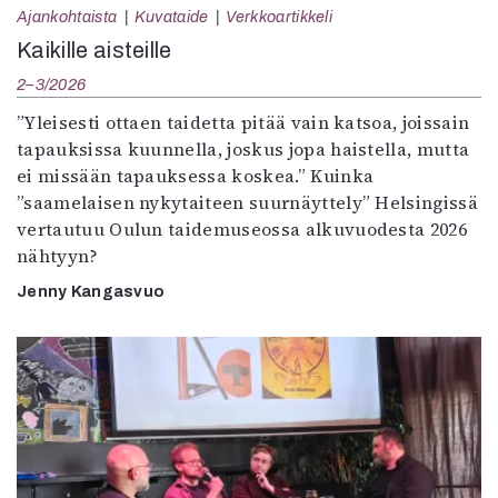
Ajankohtaista
Kuvataide
Verkkoartikkeli
Kaikille aisteille
2–3/2026
”Yleisesti ottaen taidetta pitää vain katsoa, joissain
tapauksissa kuunnella, joskus jopa haistella, mutta
ei missään tapauksessa koskea.” Kuinka
”saamelaisen nykytaiteen suurnäyttely” Helsingissä
vertautuu Oulun taidemuseossa alkuvuodesta 2026
nähtyyn?
Jenny Kangasvuo