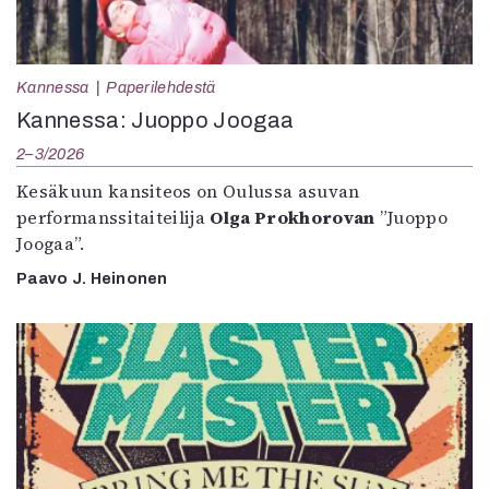
Kannessa
Paperilehdestä
Kannessa: Juoppo Joogaa
2–3/2026
Kesäkuun kansiteos on Oulussa asuvan
performanssitaiteilija
Olga Prokhorovan
”Juoppo
Joogaa”.
Paavo J. Heinonen