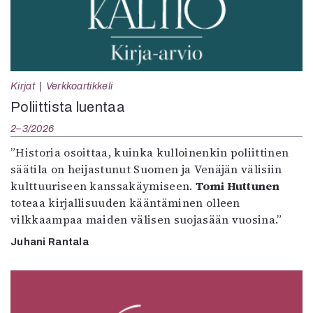
Kirjat
Verkkoartikkeli
Poliittista luentaa
2–3/2026
”Historia osoittaa, kuinka kulloinenkin poliittinen
säätila on heijastunut Suomen ja Venäjän välisiin
kulttuuriseen kanssakäymiseen.
Tomi Huttunen
toteaa kirjallisuuden kääntäminen olleen
vilkkaampaa maiden välisen suojasään vuosina.”
Juhani Rantala