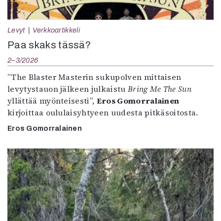
Levyt
Verkkoartikkeli
Paa skaks tässä?
2–3/2026
”The Blaster Masterin sukupolven mittaisen
levytystauon jälkeen julkaistu
Bring Me The Sun
yllättää myönteisesti”,
Eros Gomorralainen
kirjoittaa oululaisyhtyeen uudesta pitkäsoitosta.
Eros Gomorralainen