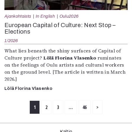
Ajankohtaista
In English
Oulu2026
European Capital of Culture: Next Stop –
Elections
1/2026
What lies beneath the shiny surfaces of Capital of
Culture project?
Lölä Florina Vlasenko
ruminates
on the feelings of Oulu artists and cultural workers
on the ground level. [The article is written in March
2026.]
Lölä Florina Vlasenko
1
2
3
…
46
>
Kaltio