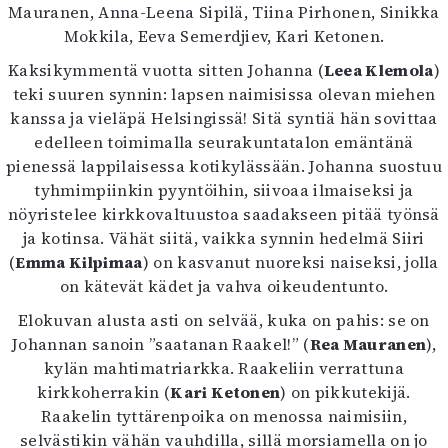
Kirjat
Mauranen, Anna-Leena Sipilä, Tiina Pirhonen, Sinikka
In English
Mokkila, Eeva Semerdjiev, Kari Ketonen.
Esitystaide
Kaksikymmentä vuotta sitten Johanna (
Leea Klemola
)
Arkisto
teki suuren synnin: lapsen naimisissa olevan miehen
kanssa ja vieläpä Helsingissä! Sitä syntiä hän sovittaa
Lehdet
edelleen toimimalla seurakuntatalon emäntänä
pienessä lappilaisessa kotikylässään. Johanna suostuu
4/2026
tyhmimpiinkin pyyntöihin, siivoaa ilmaiseksi ja
2–3/2026
nöyristelee kirkkovaltuustoa saadakseen pitää työnsä
1/2026
ja kotinsa. Vähät siitä, vaikka synnin hedelmä Siiri
6/2025
(
Emma Kilpimaa
) on kasvanut nuoreksi naiseksi, jolla
5/2025 saame
on kätevät kädet ja vahva oikeudentunto.
5/2025
Lehtiarkisto
Elokuvan alusta asti on selvää, kuka on pahis: se on
Johannan sanoin ”saatanan Raakel!” (
Rea Mauranen
),
Info
kylän mahtimatriarkka. Raakeliin verrattuna
kirkkoherrakin (
Kari Ketonen
) on pikkutekijä.
Tilaus ja irtonumerot
Raakelin tyttärenpoika on menossa naimisiin,
Yhteistyössä
selvästikin vähän vauhdilla, sillä morsiamella on jo
Toimitus