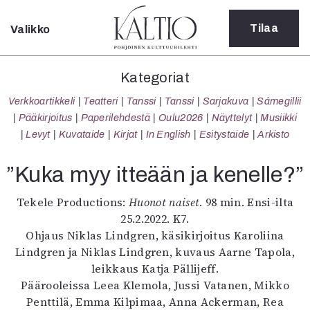
Tilaa
Valikko
Sulje
Kategoriat
Kategoriat
Verkkoartikkeli
Verkkoartikkeli
Teatteri
Tanssi
Tanssi
Sarjakuva
Sámegillii
Teatteri
Pääkirjoitus
Paperilehdestä
Oulu2026
Näyttelyt
Musiikki
Tanssi
Levyt
Kuvataide
Kirjat
In English
Esitystaide
Arkisto
Tanssi
Sarjakuva
”Kuka myy itteään ja kenelle?”
Sámegillii
Pääkirjoitus
Tekele Productions:
Huonot naiset
. 98 min. Ensi-ilta
Paperilehdestä
25.2.2022. K7.
Oulu2026
Ohjaus Niklas Lindgren, käsikirjoitus Karoliina
Näyttelyt
Lindgren ja Niklas Lindgren, kuvaus Aarne Tapola,
Musiikki
leikkaus Katja Pällijeff.
Levyt
Päärooleissa Leea Klemola, Jussi Vatanen, Mikko
Kuvataide
Penttilä, Emma Kilpimaa, Anna Ackerman, Rea