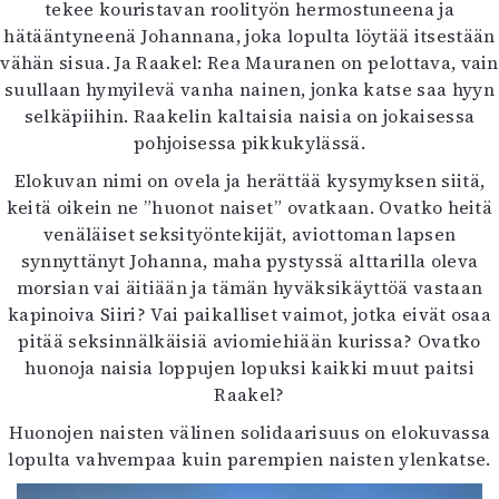
tekee kouristavan roolityön hermostuneena ja
hätääntyneenä Johannana, joka lopulta löytää itsestään
vähän sisua. Ja Raakel: Rea Mauranen on pelottava, vain
suullaan hymyilevä vanha nainen, jonka katse saa hyyn
selkäpiihin. Raakelin kaltaisia naisia on jokaisessa
pohjoisessa pikkukylässä.
Elokuvan nimi on ovela ja herättää kysymyksen siitä,
keitä oikein ne ”huonot naiset” ovatkaan. Ovatko heitä
venäläiset seksityöntekijät, aviottoman lapsen
synnyttänyt Johanna, maha pystyssä alttarilla oleva
morsian vai äitiään ja tämän hyväksikäyttöä vastaan
kapinoiva Siiri? Vai paikalliset vaimot, jotka eivät osaa
pitää seksinnälkäisiä aviomiehiään kurissa? Ovatko
huonoja naisia loppujen lopuksi kaikki muut paitsi
Raakel?
Huonojen naisten välinen solidaarisuus on elokuvassa
lopulta vahvempaa kuin parempien naisten ylenkatse.