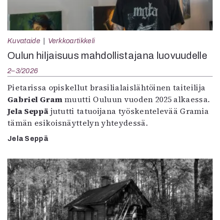
Kuvataide
Verkkoartikkeli
Oulun hiljaisuus mahdollistajana luovuudelle
2–3/2026
Pietarissa opiskellut brasilialaislähtöinen taiteilija
Gabriel Gram
muutti Ouluun vuoden 2025 alkaessa.
Jela Seppä
jututti tatuoijana työskentelevää Gramia
tämän esikoisnäyttelyn yhteydessä.
Jela Seppä