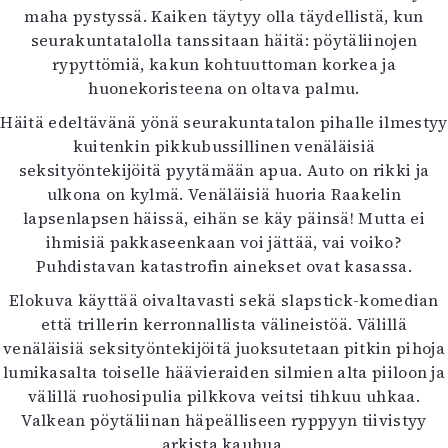
maha pystyssä. Kaiken täytyy olla täydellistä, kun
Mediatiedot
seurakuntatalolla tanssitaan häitä: pöytäliinojen
Kaltio ry
rypyttömiä, kakun kohtuuttoman korkea ja
huonekoristeena on oltava palmu.
Häitä edeltävänä yönä seurakuntatalon pihalle ilmestyy
kuitenkin pikkubussillinen venäläisiä
seksityöntekijöitä pyytämään apua. Auto on rikki ja
ulkona on kylmä. Venäläisiä huoria Raakelin
lapsenlapsen häissä, eihän se käy päinsä! Mutta ei
ihmisiä pakkaseenkaan voi jättää, vai voiko?
Puhdistavan katastrofin ainekset ovat kasassa.
Elokuva käyttää oivaltavasti sekä slapstick-komedian
että trillerin kerronnallista välineistöä. Välillä
venäläisiä seksityöntekijöitä juoksutetaan pitkin pihoja
lumikasalta toiselle häävieraiden silmien alta piiloon ja
välillä ruohosipulia pilkkova veitsi tihkuu uhkaa.
Valkean pöytäliinan häpeälliseen ryppyyn tiivistyy
arkista kauhua.