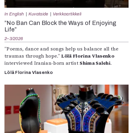
In English
Kuvataide
Verkkoartikkeli
”No Ban Can Block the Ways of Enjoying
Life”
2–3/2026
”Poems, dance and songs help us balance all the
traumas through hope.”
Lölä Florina Vlasenko
interviewed Iranian-born artist
Shima Salehi
.
Lölä Florina Vlasenko