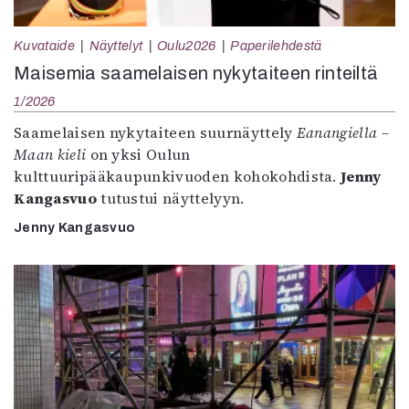
Kuvataide
Näyttelyt
Oulu2026
Paperilehdestä
Maisemia saamelaisen nykytaiteen rinteiltä
1/2026
Saamelaisen nykytaiteen suurnäyttely
Eanangiella –
Maan kieli
on yksi Oulun
kulttuuripääkaupunkivuoden kohokohdista.
Jenny
Kangasvuo
tutustui näyttelyyn.
Jenny Kangasvuo