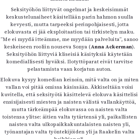
Seksityöhön liittyvät ongelmat ja keskeisimmät
keskustelunaiheet käsitellään parin hahmon suulla
kevyesti, mutta tarpeeksi perinpohjaisesti, jotta
elokuvasta ei jää eksploitaation tai tirkistelyn maku.
”Me ei myydä itteämme, me myydään palveluita”, sanoo
keskeiseen rooliin nouseva Sonya (
Anna Ackerman
).
Seksityöhön liittyviä kliseisiä käsityksiä käytetään
komediallisesti hyväksi. Ilotyttöparat eivät tarvitse
pelastamista vaan korjatun auton.
Elokuva kysyy komedian keinoin, mitä valta on ja miten
vallan voi pitää omissa käsissään. Äkkiseltään voisi
kuvitella, että seksityötä käsittelevä elokuva käsittelisi
ensisijaisesti miesten ja naisten välistä vallankäyttöä,
mutta tärkeämpää elokuvassa on naisten valta
toistensa ylitse: äitien valta tytärtensä yli, paikallisten
naisten valta ulkopaikkakuntalaisten naisten yli,
työnantajan valta työntekijöiden yli ja Raakelin valta