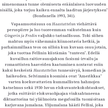
nimenomaan tunne olemisesta eräänlaisen luovuuden
sisällä, joka torjuu kaiken ennalta laaditun järjestyksen”
(Bondanella 1993, 341).
Vapaamuotoisuus on
Haastattelun
viehättävä
peruspiirre ja luo tuoreemman vaikutelman kuin
Gingerin ja Fredin
valjuhko tarinallisuus. Toki siihen
mahtuu myös vähemmän kiinnostavia hetkiä, ja
parhaimmillaan teos on silloin kun kuvaan osuu jotain,
joka tuottaa Fellinin kiistämän ”tunteen”. Edellä
kuvaillun raitiovaunujakson fasismi-irvailu ja
romanttisten haaveiden kaatuminen nostavat esiin
kaksi keskeistä
Haastattelun
tunnesävyä, komedian ja
haikeuden. Selvimmin koomisia ovat ”Amerikkaa”
varten koekuvattavien kummallisten hahmojen
katselmus sekä 1930-luvun elokuvantekokohtaukset,
jotka esittävät elokuvaohjaajan vinksahtaneena
diktaattorina tai yläilmoista megafonilla tuomioitaan
karjuvana jumalana. Ylijumalana häärii Fellini, joka