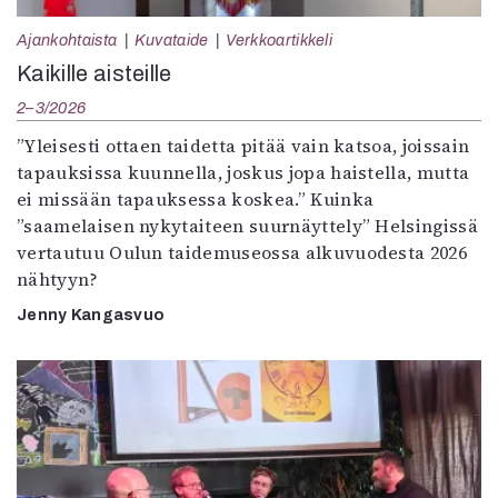
Ajankohtaista
Kuvataide
Verkkoartikkeli
Kaikille aisteille
2–3/2026
”Yleisesti ottaen taidetta pitää vain katsoa, joissain
tapauksissa kuunnella, joskus jopa haistella, mutta
ei missään tapauksessa koskea.” Kuinka
”saamelaisen nykytaiteen suurnäyttely” Helsingissä
vertautuu Oulun taidemuseossa alkuvuodesta 2026
nähtyyn?
Jenny Kangasvuo