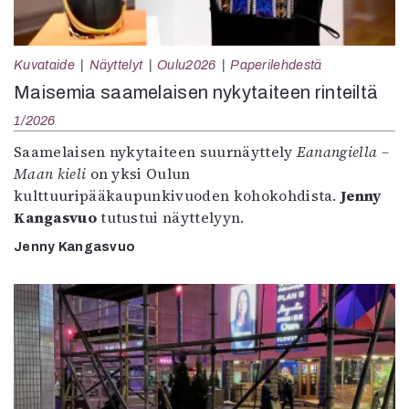
Kuvataide
Näyttelyt
Oulu2026
Paperilehdestä
Maisemia saamelaisen nykytaiteen rinteiltä
1/2026
Saamelaisen nykytaiteen suurnäyttely
Eanangiella –
Maan kieli
on yksi Oulun
kulttuuripääkaupunkivuoden kohokohdista.
Jenny
Kangasvuo
tutustui näyttelyyn.
Jenny Kangasvuo