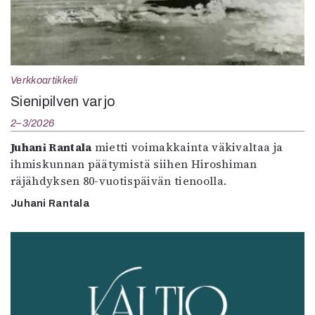
Verkkoartikkeli
Sienipilven varjo
2–3/2026
Juhani Rantala
mietti voimakkainta väkivaltaa ja
ihmiskunnan päätymistä siihen Hiroshiman
räjähdyksen 80-vuotispäivän tienoolla.
Juhani Rantala