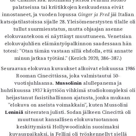
Kirjat
palatseissa tai kriitikkojen keskuudessa eivät
In English
innostaneet, ja vuoden lopussa
Ginger ja Fred
jäi Italian
Esitystaide
katsojatilastoissa sijalle 28. Yleisömenestysten tilalle oli
Arkisto
tullut suurmiesstatus, mutta ohjaajan asenne
elokuvantekoon ei näyttänyt muuttuneen. Venetsian
Lehdet
elokuvajuhlien elämäntyöpalkinnon saadessaan hän
4/2026
totesi: ”Otan tämän vastaan sillä ehdolla, että annatte
2–3/2026
minun jatkaa työtäni.” (Kezich 2020, 386–387.)
1/2026
Seuraavan elokuvan kuvaukset alkoivat elokuussa 1986
6/2025
Rooman Cinecittàssa, joka valmistautui 50-
5/2025 saame
vuotisjuhlaansa.
Mussolinin
alullepanema ja
5/2025
huhtikuussa 1937 käyttöön vihkimä studiokompleksi oli
Lehtiarkisto
heijastanut fasistihallinnon ajatusta, jonka mukaan
”elokuva on aseista voimakkain”, kuten Mussolini
Info
Leniniä
siteeraten julisti. Sodan jälkeen Cinecittà oli
muuttunut kansallisen elokuvatuotannon
Tilaus ja irtonumerot
keskittymästä Hollywoodinkin suosimaksi
Yhteistyössä
kuvauspaikaksi, ja Fellini oli työskennellyt siellä
Toimitus