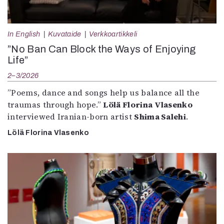
In English
Kuvataide
Verkkoartikkeli
”No Ban Can Block the Ways of Enjoying
Life”
2–3/2026
”Poems, dance and songs help us balance all the
traumas through hope.”
Lölä Florina Vlasenko
interviewed Iranian-born artist
Shima Salehi
.
Lölä Florina Vlasenko