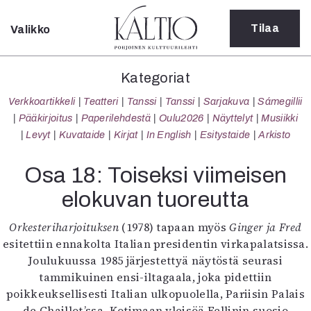
Tilaa
Valikko
Sulje
Kategoriat
Kategoriat
Verkkoartikkeli
Verkkoartikkeli
Teatteri
Tanssi
Tanssi
Sarjakuva
Sámegillii
Teatteri
Pääkirjoitus
Paperilehdestä
Oulu2026
Näyttelyt
Musiikki
Tanssi
Levyt
Kuvataide
Kirjat
In English
Esitystaide
Arkisto
Tanssi
Sarjakuva
Osa 18: Toiseksi viimeisen
Sámegillii
elokuvan tuoreutta
Pääkirjoitus
Paperilehdestä
Orkesteriharjoituksen
(1978) tapaan myös
Ginger ja Fred
Oulu2026
esitettiin ennakolta Italian presidentin virkapalatsissa.
Näyttelyt
Joulukuussa 1985 järjestettyä näytöstä seurasi
Musiikki
tammikuinen ensi-iltagaala, joka pidettiin
Levyt
poikkeuksellisesti Italian ulkopuolella, Pariisin Palais
Kuvataide
de Chaillot’ssa. Kotimaan yleisöä Fellinin suosio