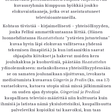
kuvausryhmän kimppuun hyökkää joukko
elokuvaintiaaneja, jotka ovat aseistautuneet
televisioantenneilla.
Kohtaus tiivistää – kirjaimellisesti – yhteisöllisyyden,
jonka Fellini ammattikuntaansa liittää. (Hänen
luonnehdintansa
Haastattelusta
”ystävien jutusteluna”
kuvaa hyvin läpi elokuvan vallitsevaa yhdessä
tekemisen ilmapiiriä.) Ja kun intiaanitkin saavat
ohjaajalta kiitokset ja hakevat muiden kera
joulukakkua ja kuohuviiniä, päästään
Haastattelun
ydinolemukseen: melankolisessa yhteisöllisyydessään
se on samaten joulunaikaan sijoittuvan, irvokasta
medioitumista kuvaavan
Gingerin ja Fredin
(ks. osa 17)
vastaelokuva, katoava utopia siinä missä jälkimmäinen
on uuden ajan dystopia.
Gingerissä ja Fredissä
kaupallinen televisio määrittää niin kulttuuria kuin
ihmisiä ja latistaa nämä yksiulotteisiksi, kaupallisuutta
palveleviksi kopioiksi tai kaavoiksi, kun taas