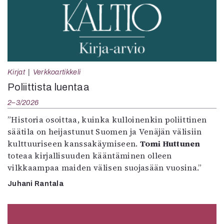
Kirjat
Verkkoartikkeli
Poliittista luentaa
2–3/2026
”Historia osoittaa, kuinka kulloinenkin poliittinen
säätila on heijastunut Suomen ja Venäjän välisiin
kulttuuriseen kanssakäymiseen.
Tomi Huttunen
toteaa kirjallisuuden kääntäminen olleen
vilkkaampaa maiden välisen suojasään vuosina.”
Juhani Rantala