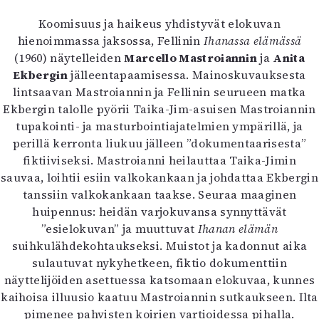
Koomisuus ja haikeus yhdistyvät elokuvan
hienoimmassa jaksossa, Fellinin
Ihanassa elämässä
(1960) näytelleiden
Marcello Mastroiannin
ja
Anita
Ekbergin
jälleentapaamisessa. Mainoskuvauksesta
lintsaavan Mastroiannin ja Fellinin seurueen matka
Ekbergin talolle pyörii Taika-Jim-asuisen Mastroiannin
tupakointi- ja masturbointiajatelmien ympärillä, ja
perillä kerronta liukuu jälleen ”dokumentaarisesta”
fiktiiviseksi. Mastroianni heilauttaa Taika-Jimin
sauvaa, loihtii esiin valkokankaan ja johdattaa Ekbergin
tanssiin valkokankaan taakse. Seuraa maaginen
huipennus: heidän varjokuvansa synnyttävät
”esielokuvan” ja muuttuvat
Ihanan elämän
suihkulähdekohtaukseksi. Muistot ja kadonnut aika
sulautuvat nykyhetkeen, fiktio dokumenttiin
näyttelijöiden asettuessa katsomaan elokuvaa, kunnes
kaihoisa illuusio kaatuu Mastroiannin sutkaukseen. Ilta
pimenee pahvisten koirien vartioidessa pihalla.