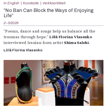
In English
Kuvataide
Verkkoartikkeli
”No Ban Can Block the Ways of Enjoying
Life”
2–3/2026
”Poems, dance and songs help us balance all the
traumas through hope.”
Lölä Florina Vlasenko
interviewed Iranian-born artist
Shima Salehi
.
Lölä Florina Vlasenko