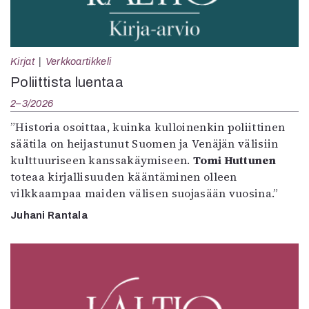
Kirjat
Verkkoartikkeli
Poliittista luentaa
2–3/2026
”Historia osoittaa, kuinka kulloinenkin poliittinen
säätila on heijastunut Suomen ja Venäjän välisiin
kulttuuriseen kanssakäymiseen.
Tomi Huttunen
toteaa kirjallisuuden kääntäminen olleen
vilkkaampaa maiden välisen suojasään vuosina.”
Juhani Rantala