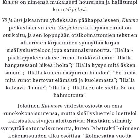
Kuume
on nimensä mukaisesti houreinen ja hallitumpi
kuin
Yö ja lasi
.
Yö ja lasi
jakaantuu yhdeksään pääkappaleseen,
Kuume
pelkästään viiteen.
Yön ja lasin
alkupään runot on
otsikoitu, ja sen loppupään otsikoimattomien tekstien
alkurivien kirjaaminen synnyttää kirjan
sisällysluetteloon jopa satunnaisrunoutta. ”Illalla”-
pääkappaleen alaiset runot tuikkivat näin: ”Illalla
hangatessani hikeä iholta”; ”Illalla kysyn mitä äsken
sanoin”; ”Illalla kuulen naapurien huudon”; ”En tiedä
mitä runot kertovat elämästä ja kuolemasta”; ”illalla
kalvava. Tunne”; ”illalla”; ”Illalla en ole siellä. Se on
hahmotonta”.
Jokainen
Kuumeen
viidestä osiosta on oma
runokokonaisuutensa, mutta sisällysluettelo luetteloi
kaksisataa sivujen aloitusriviä. Näistäkin silmäily
synnyttää satunnaisrunoutta, kuten ”Abstrakti”-nimisen
kokonaisuuden alku osoittaa: ”Kolmesataa vuotta