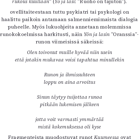
rukous kuullaan”
(
Yö ja lasi
: ”Ruoho on tajuton”).
ovellitaiteestaan tuttu psykiatri tai psykologi on
haalittu paikoin antamaan salmenniemimaista dialogia
puheelle. Myös lukuohjeita annetaan molemmissa
runokokoelmissa harkitusti, näin
Yön ja lasin
”Oranssia”-
runon viimeisissä säkeissä:
Olen toivonut muille hyvää niin usein
että jotakin mukavaa voisi tapahtua minullekin
Runon ja ihmissuhteen
loppu on aina arvoitus
Sinun täytyy tuijottaa runoa
pitkään lukemisen jälkeen
jotta voit varmasti ymmärtää
mistä kokemuksessa oli kyse
Fragmenteista muodostuvat runot
Kuumeessa
ovat