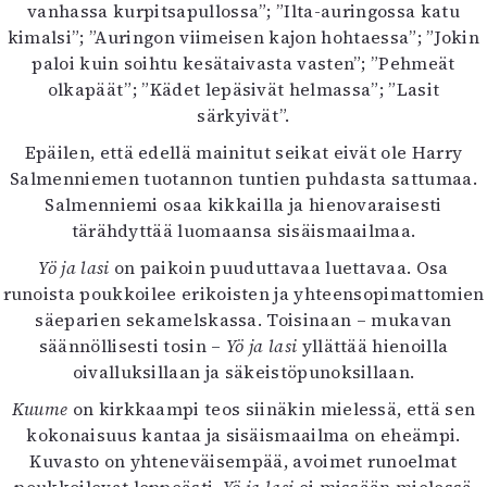
vanhassa kurpitsapullossa”; ”Ilta-auringossa katu
kimalsi”; ”Auringon viimeisen kajon hohtaessa”; ”Jokin
paloi kuin soihtu kesätaivasta vasten”; ”Pehmeät
olkapäät”; ”Kädet lepäsivät helmassa”; ”Lasit
särkyivät”.
Epäilen, että edellä mainitut seikat eivät ole Harry
Salmenniemen tuotannon tuntien puhdasta sattumaa.
Salmenniemi osaa kikkailla ja hienovaraisesti
tärähdyttää luomaansa sisäismaailmaa.
Yö ja lasi
on paikoin puuduttavaa luettavaa. Osa
runoista poukkoilee erikoisten ja yhteensopimattomien
säeparien sekamelskassa. Toisinaan – mukavan
säännöllisesti tosin –
Yö ja lasi
yllättää hienoilla
oivalluksillaan ja säkeistöpunoksillaan.
Kuume
on kirkkaampi teos siinäkin mielessä, että sen
kokonaisuus kantaa ja sisäismaailma on eheämpi.
Kuvasto on yhteneväisempää, avoimet runoelmat