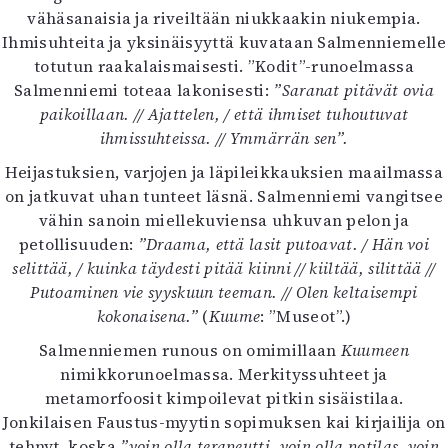
vähäsanaisia ja riveiltään niukkaakin niukempia.
Ihmisuhteita ja yksinäisyyttä kuvataan Salmenniemelle
totutun raakalaismaisesti. ”Kodit”-runoelmassa
Salmenniemi toteaa lakonisesti:
”Saranat pitävät ovia
paikoillaan. // Ajattelen, / että ihmiset tuhoutuvat
ihmissuhteissa. // Ymmärrän sen”.
Heijastuksien, varjojen ja läpileikkauksien maailmassa
on jatkuvat uhan tunteet läsnä. Salmenniemi vangitsee
vähin sanoin miellekuviensa uhkuvan pelon ja
petollisuuden:
”Draama, että lasit putoavat. / Hän voi
selittää, / kuinka täydesti pitää kiinni // kiiltää, silittää //
Putoaminen vie syyskuun teeman. // Olen keltaisempi
kokonaisena.”
(
Kuume
: ”Museot”.)
Salmenniemen runous on omimillaan
Kuumeen
nimikkorunoelmassa. Merkityssuhteet ja
metamorfoosit kimpoilevat pitkin sisäistilaa.
Jonkilaisen Faustus-myytin sopimuksen kai kirjailija on
tehnyt, koska
”voin olla terapeutti, voin olla potilas, voin