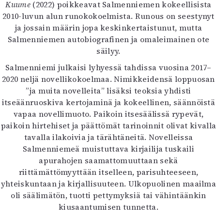
Kirjat
Kuume
(2022) poikkeavat Salmenniemen kokeellisista
In English
2010-luvun alun runokokoelmista. Runous on seestynyt
Esitystaide
ja jossain määrin jopa keskinkertaistunut, mutta
Arkisto
Salmenniemen autobiografinen ja omaleimainen ote
säilyy.
Lehdet
Salmenniemi julkaisi lyhyessä tahdissa vuosina 2017–
2020 neljä novellikokoelmaa. Nimikkeidensä loppuosan
4/2026
”ja muita novelleita” lisäksi teoksia yhdisti
2–3/2026
itseäänruoskiva kertojaminä ja kokeellinen, säännöistä
1/2026
vapaa novellimuoto. Paikoin itsesäälissä rypevät,
6/2025
paikoin hirtehiset ja päättömät tarinoinnit olivat kivalla
5/2025 saame
tavalla ilakoivia ja tärähtäneitä. Novelleissa
5/2025
Salmenniemeä muistuttava kirjailija tuskaili
Lehtiarkisto
apurahojen saamattomuuttaan sekä
riittämättömyyttään itselleen, parisuhteeseen,
Info
yhteiskuntaan ja kirjallisuuteen. Ulkopuolinen maailma
Tilaus ja irtonumerot
oli säälimätön, tuotti pettymyksiä tai vähintäänkin
Yhteistyössä
kiusaantumisen tunnetta.
Toimitus