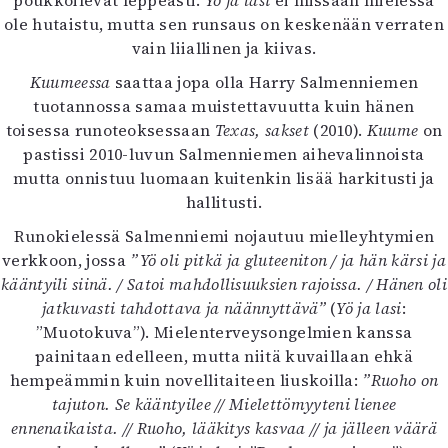
poukkoilevat leppeästi.
Yö ja lasi
ei missään mielessä
ole hutaistu, mutta sen runsaus on keskenään verraten
vain liiallinen ja kiivas.
Kuumeessa
saattaa jopa olla Harry Salmenniemen
tuotannossa samaa muistettavuutta kuin hänen
toisessa runoteoksessaan
Texas, sakset
(2010).
Kuume
on
pastissi 2010-luvun Salmenniemen aihevalinnoista
mutta onnistuu luomaan kuitenkin lisää harkitusti ja
hallitusti.
Runokielessä Salmenniemi nojautuu mielleyhtymien
verkkoon, jossa
”Yö oli pitkä ja gluteeniton / ja hän kärsi ja
kääntyili siinä. / Satoi mahdollisuuksien rajoissa. / Hänen oli
jatkuvasti tahdottava ja näännyttävä”
(
Yö ja lasi
:
”Muotokuva”). Mielenterveysongelmien kanssa
painitaan edelleen, mutta niitä kuvaillaan ehkä
hempeämmin kuin novellitaiteen liuskoilla:
”Ruoho on
tajuton. Se kääntyilee // Mielettömyyteni lienee
ennenaikaista. // Ruoho, lääkitys kasvaa // ja jälleen väärä