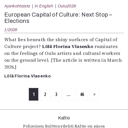
Ajankohtaista
In English
Oulu2026
European Capital of Culture: Next Stop –
Elections
1/2026
What lies beneath the shiny surfaces of Capital of
Culture project?
Lölä Florina Vlasenko
ruminates
on the feelings of Oulu artists and cultural workers
on the ground level. [The article is written in March
2026.]
Lölä Florina Vlasenko
1
2
3
…
46
>
Kaltio
Pohjoinen kulttuurilehti Kaltio on ainoa