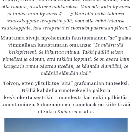
olla tumma, asiallinen nahkasohva. Voin olla kuka hyvänsä
ja tuntea mitä hyvänsä // – – // Voin olla mikä tahansa
vaatekkappale terapeutin yllä, voin olla mikä tahansa
vaatekappale, jota terapeutti ei suostuisi pukemaan ylleen.”
Muutamia sivuja myöhemmin faustusmainen ”se” palaa
vimmallaan lunastamaan omaansa:
”Se määrittää
keskipisteeni. Se liikuttaa minua. Takki päällä seison
pimeässä ja odotan, että takkini loppuisi. Se on avara kuin
kangas ja antaa odottaa itseään, se kääntää elämääni, se
määrää elämään sitä.”
Toivon, etten ylitulkitse ”sitä” grafomanian tunteeksi.
Näillä kahdella runoteoksella paikoin
keskinkertaisestakin runoudesta kuitenkin pilkistää
onnistuminen. Salmenniemen comeback on kiiteltävää
etenkin
Kuumeen
osalta.