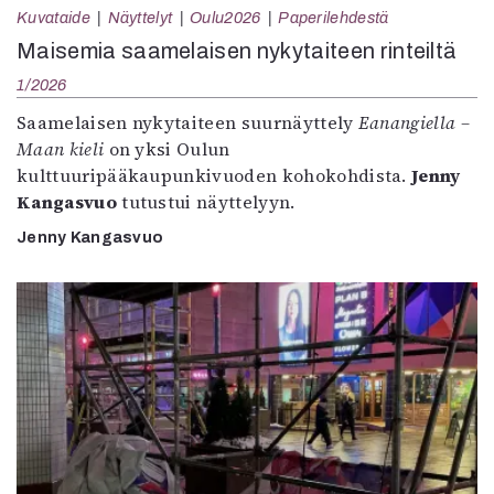
Kuvataide
Näyttelyt
Oulu2026
Paperilehdestä
Maisemia saamelaisen nykytaiteen rinteiltä
1/2026
Saamelaisen nykytaiteen suurnäyttely
Eanangiella –
Maan kieli
on yksi Oulun
kulttuuripääkaupunkivuoden kohokohdista.
Jenny
Kangasvuo
tutustui näyttelyyn.
Jenny Kangasvuo