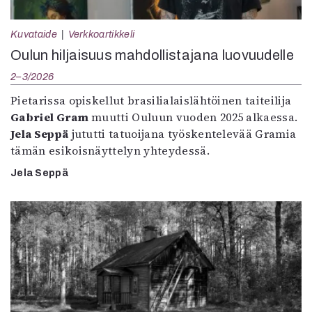
Kuvataide
Verkkoartikkeli
Oulun hiljaisuus mahdollistajana luovuudelle
2–3/2026
Pietarissa opiskellut brasilialaislähtöinen taiteilija
Gabriel Gram
muutti Ouluun vuoden 2025 alkaessa.
Jela Seppä
jututti tatuoijana työskentelevää Gramia
tämän esikoisnäyttelyn yhteydessä.
Jela Seppä