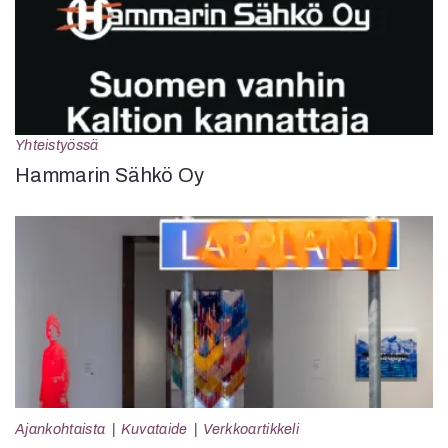
Yhteistyössä
Hammarin Sähkö Oy
Ajankohtaista
Kuvataide
Verkkoartikkeli