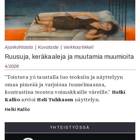
Ajankohtaista
Kuvataide
Verkkoartikkeli
Ruusuja, keräkaaleja ja muutamia muumioita
4/2026
”Toistuva yö taustalla luo teoksiin ja näyttelyyn
omaa pimeää ja varjoisaa tunnelmaansa,
kontrastina teosten voimakkaille väreille.”
Helki
Kallio
arvioi
Heli Tuhkasen
näyttelyn.
Helki Kallio
YHTEISTYÖSSÄ