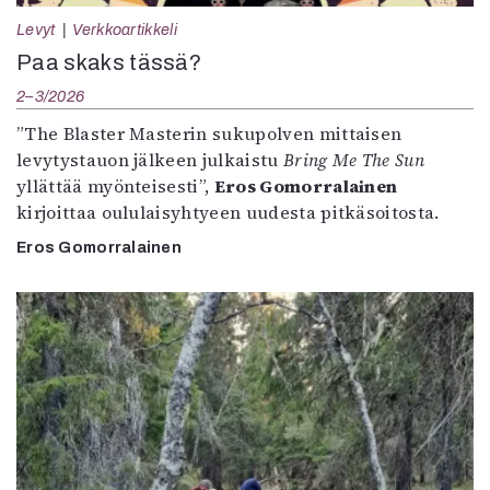
Levyt
Verkkoartikkeli
Paa skaks tässä?
2–3/2026
”The Blaster Masterin sukupolven mittaisen
levytystauon jälkeen julkaistu
Bring Me The Sun
yllättää myönteisesti”,
Eros Gomorralainen
kirjoittaa oululaisyhtyeen uudesta pitkäsoitosta.
Eros Gomorralainen