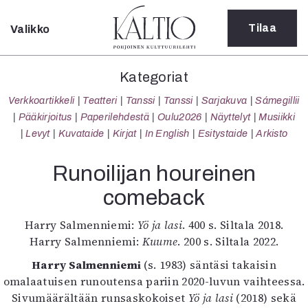
Tilaa
Valikko
Sulje
Kategoriat
Kategoriat
Verkkoartikkeli
Verkkoartikkeli
Teatteri
Tanssi
Tanssi
Sarjakuva
Sámegillii
Teatteri
Pääkirjoitus
Paperilehdestä
Oulu2026
Näyttelyt
Musiikki
Tanssi
Levyt
Kuvataide
Kirjat
In English
Esitystaide
Arkisto
Tanssi
Sarjakuva
Runoilijan houreinen
Sámegillii
comeback
Pääkirjoitus
Paperilehdestä
Harry Salmenniemi:
Yö ja lasi
. 400 s. Siltala 2018.
Oulu2026
Harry Salmenniemi:
Kuume
. 200 s. Siltala 2022.
Näyttelyt
Musiikki
Harry Salmenniemi
(s. 1983) säntäsi takaisin
Levyt
omalaatuisen runoutensa pariin 2020-luvun vaihteessa.
Kuvataide
Sivumäärältään runsaskokoiset
Yö ja lasi
(2018) sekä