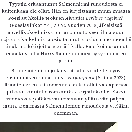
Tyystin erkaantunut Salmenniemi runoudesta ei
Mediatiedot
kuitenkaan ole ollut. Hän on kirjoittanut muun muassa
Kaltio ry
Poesiavihkoille teoksen
Absurdes Berliner tagebuch
(Poesiavihkot #21, 2019). Vuoden 2018 jälkeisissä
novellikokoelmissa on runomuotoiseen ilmaisuun
nojaavia katkelmia ja osioita, mutta paluu runouteen löi
ainakin allekirjoittaneen ällikällä. En oikein osannut
enää kuvitella Harry Salmenniemeä nykyrunouden
pariin.
Salmenniemi on julkaissut tälle vuodelle myös
ensimmäisen romaaninsa
Varjotajunta
(Siltala 2023).
Runoteoksien katkonaisuus on kai ollut vastapainoa
pitkään kinutulle romaanikäsikirjoitukselle. Kaksi
runoteosta poikkeavat toisistaan yllättävän paljon,
mutta aiemmasta Salmenniemen runoudesta vieläkin
enemmän.