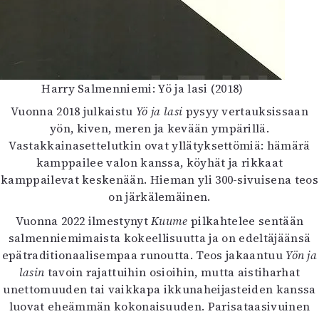
Harry Salmenniemi: Yö ja lasi (2018)
Vuonna 2018 julkaistu
Yö ja lasi
pysyy vertauksissaan
yön, kiven, meren ja kevään ympärillä.
Vastakkainasettelutkin ovat yllätyksettömiä: hämärä
kamppailee valon kanssa, köyhät ja rikkaat
kamppailevat keskenään. Hieman yli 300-sivuisena teos
on järkälemäinen.
Vuonna 2022 ilmestynyt
Kuume
pilkahtelee sentään
salmenniemimaista kokeellisuutta ja on edeltäjäänsä
epätraditionaalisempaa runoutta. Teos jakaantuu
Yön ja
lasin
tavoin rajattuihin osioihin, mutta aistiharhat
unettomuuden tai vaikkapa ikkunaheijasteiden kanssa
luovat eheämmän kokonaisuuden. Parisataasivuinen