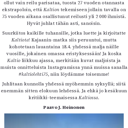
ollut vain reilu parisataa, tuosta 27 vuoden otannasta
ekstrapoloin, että
Kaltion
tekemiseen jollain tavalla on
75 vuoden aikana osallistunut reilusti yli 2 000 ihmistä.
Hyvät juhlat tähän asti, sanoisin.
Suurkiitos kaikille tuhansille, jotka luette ja kirjoitatte
Kaltiota
! Kajaanin-matka siis peruuntui, mutta
kohotetaan lauantaina 18.4. yhdessä malja näille
vuosille, jokainen omassa eristyksessään! Ja koska
Kaltio
liikkuu ajassa, merkitään kuvat maljoista ja
muista onnitteluista Instagramissa ynnä muissa sanalla
#kaltiolehti75
, niin löydämme toisemme!
Juhlitaan kunnolla yhdessä myöhemmin syksyllä; siitä
enemmän sitten elokuun lehdessä. Ja ehkä jo kesäkuun
kritiikki-teemaisessa
Kaltiossa
.
Paavo J. Heinonen