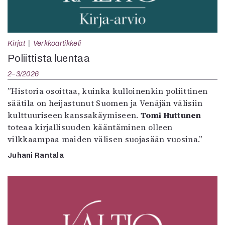
Kirjat
Verkkoartikkeli
Poliittista luentaa
2–3/2026
”Historia osoittaa, kuinka kulloinenkin poliittinen
säätila on heijastunut Suomen ja Venäjän välisiin
kulttuuriseen kanssakäymiseen.
Tomi Huttunen
toteaa kirjallisuuden kääntäminen olleen
vilkkaampaa maiden välisen suojasään vuosina.”
Juhani Rantala