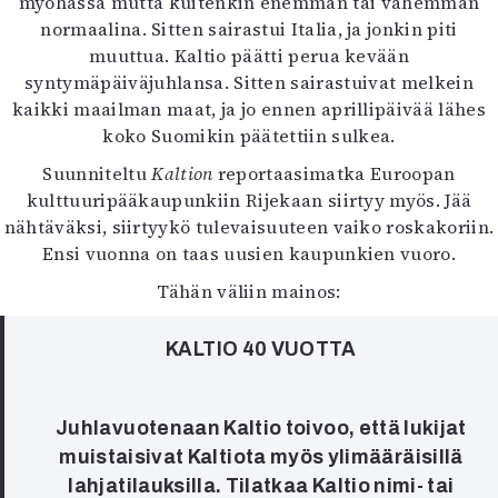
myöhässä mutta kuitenkin enemmän tai vähemmän
Mediatiedot
normaalina. Sitten sairastui Italia, ja jonkin piti
Kaltio ry
muuttua. Kaltio päätti perua kevään
syntymäpäiväjuhlansa. Sitten sairastuivat melkein
kaikki maailman maat, ja jo ennen aprillipäivää lähes
koko Suomikin päätettiin sulkea.
Suunniteltu
Kaltion
reportaasimatka Euroopan
kulttuuripääkaupunkiin Rijekaan siirtyy myös. Jää
nähtäväksi, siirtyykö tulevaisuuteen vaiko roskakoriin.
Ensi vuonna on taas uusien kaupunkien vuoro.
Tähän väliin mainos:
KALTIO 40 VUOTTA
Juhlavuotenaan Kaltio toivoo, että lukijat
muistaisivat Kaltiota myös ylimääräisillä
lahjatilauksilla. Tilatkaa Kaltio nimi- tai