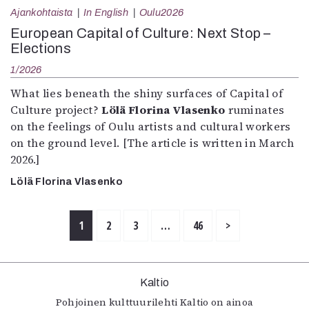
Ajankohtaista
In English
Oulu2026
European Capital of Culture: Next Stop –
Elections
1/2026
What lies beneath the shiny surfaces of Capital of
Culture project?
Lölä Florina Vlasenko
ruminates
on the feelings of Oulu artists and cultural workers
on the ground level. [The article is written in March
2026.]
Lölä Florina Vlasenko
1
2
3
…
46
>
Kaltio
Pohjoinen kulttuurilehti Kaltio on ainoa