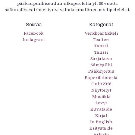
pääkaupunkiseudun ulkopuolella yli 80 vuotta
säännöllisesti ilmestynyt valtakunnallinen mielipidelehti.
Seuraa
Kategoriat
Facebook
Verkkoartikkeli
Instagram
Teatteri
Tanssi
Tanssi
Sarjakuva
Sámegillii
Pääkirjoitus
Paperilehdestä
Oulu2026
Näyttelyt
Musiikki
Levyt
Kuvataide
Kirjat
In English
Esitystaide
Arkisto