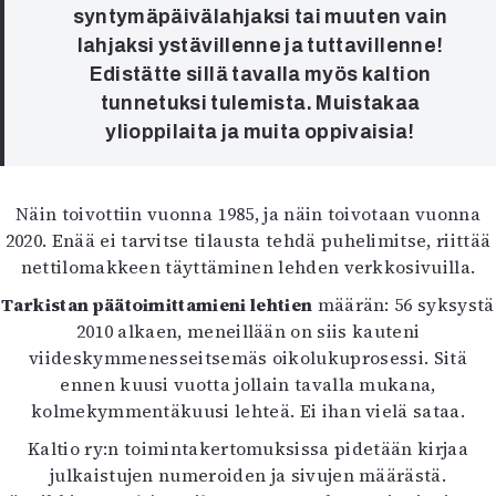
syntymäpäivälahjaksi tai muuten vain
lahjaksi ystävillenne ja tuttavillenne!
Edistätte sillä tavalla myös kaltion
tunnetuksi tulemista. Muistakaa
ylioppilaita ja muita oppivaisia!
Näin toivottiin vuonna 1985, ja näin toivotaan vuonna
2020. Enää ei tarvitse tilausta tehdä puhelimitse, riittää
nettilomakkeen täyttäminen lehden verkkosivuilla.
Tarkistan päätoimittamieni lehtien
määrän: 56 syksystä
2010 alkaen, meneillään on siis kauteni
viideskymmenesseitsemäs oikolukuprosessi. Sitä
ennen kuusi vuotta jollain tavalla mukana,
kolmekymmentäkuusi lehteä. Ei ihan vielä sataa.
Kaltio ry:n toimintakertomuksissa pidetään kirjaa
julkaistujen numeroiden ja sivujen määrästä.