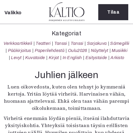
Tilaa
Valikko
Sulje
Kategoriat
Kategoriat
Verkkoartikkeli
Verkkoartikkeli
Teatteri
Tanssi
Tanssi
Sarjakuva
Sámegillii
Teatteri
Pääkirjoitus
Paperilehdestä
Oulu2026
Näyttelyt
Musiikki
Tanssi
Levyt
Kuvataide
Kirjat
In English
Esitystaide
Arkisto
Tanssi
Sarjakuva
Juhlien jälkeen
Sámegillii
Pääkirjoitus
Luen oikovedosta, kuten olen tehnyt jo kymmeniä
Paperilehdestä
kertoja. Yritän löytää virheitä. Harvinaisen vähän,
Oulu2026
huomaan ajattelevani. Ehkä olen taas vähän parempi
Näyttelyt
oikolukemaan, toimittamaan.
Musiikki
Virheitä enemmän löydän pieniä, itseäni ilahduttavia
Levyt
yksityiskohtia. Yhteyksiä toisistaan täysin erillisten
Kuvataide
juttujen välillä. Hymyilen puolittain, kun yhdessä