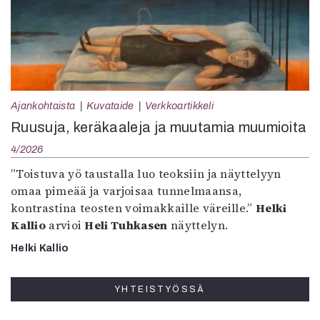
Ajankohtaista
Kuvataide
Verkkoartikkeli
Ruusuja, keräkaaleja ja muutamia muumioita
4/2026
”Toistuva yö taustalla luo teoksiin ja näyttelyyn
omaa pimeää ja varjoisaa tunnelmaansa,
kontrastina teosten voimakkaille väreille.”
Helki
Kallio
arvioi
Heli Tuhkasen
näyttelyn.
Helki Kallio
YHTEISTYÖSSÄ