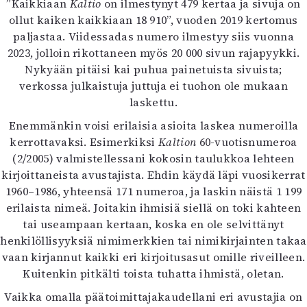
”Kaikkiaan
Kaltio
on ilmestynyt 479 kertaa ja sivuja on
ollut kaiken kaikkiaan 18 910”, vuoden 2019 kertomus
paljastaa. Viidessadas numero ilmestyy siis vuonna
2023, jolloin rikottaneen myös 20 000 sivun rajapyykki.
Nykyään pitäisi kai puhua painetuista sivuista;
verkossa julkaistuja juttuja ei tuohon ole mukaan
laskettu.
Enemmänkin voisi erilaisia asioita laskea numeroilla
kerrottavaksi. Esimerkiksi
Kaltion
60-vuotisnumeroa
(2/2005) valmistellessani kokosin taulukkoa lehteen
kirjoittaneista avustajista. Ehdin käydä läpi vuosikerrat
1960–1986, yhteensä 171 numeroa, ja laskin näistä 1 199
erilaista nimeä. Joitakin ihmisiä siellä on toki kahteen
tai useampaan kertaan, koska en ole selvittänyt
henkilöllisyyksiä nimimerkkien tai nimikirjainten takaa
vaan kirjannut kaikki eri kirjoitusasut omille riveilleen.
Kuitenkin pitkälti toista tuhatta ihmistä, oletan.
Vaikka omalla päätoimittajakaudellani eri avustajia on