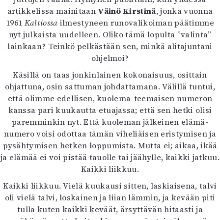
Kirjat
artikkelissa mainitaan
Väinö Kirstinä
, jonka vuonna
In English
1961
Kaltiossa
ilmestyneen runovalikoiman päätimme
Esitystaide
nyt julkaista uudelleen. Oliko tämä lopulta ”valinta”
Arkisto
lainkaan? Teinkö pelkästään sen, minkä alitajuntani
ohjelmoi?
Lehdet
Käsillä on taas jonkinlainen kokonaisuus, osittain
4/2026
ohjattuna, osin sattuman johdattamana. Välillä tuntui,
2–3/2026
että olimme edellisen, kuolema-teemaisen numeron
1/2026
kanssa pari kuukautta etuajassa; että sen hetki olisi
6/2025
paremminkin nyt. Että kuoleman jälkeinen elämä-
5/2025 saame
numero voisi odottaa tämän viheliäisen eristymisen ja
5/2025
pysähtymisen hetken loppumista. Mutta ei; aikaa, ikää
Lehtiarkisto
ja elämää ei voi pistää tauolle tai jäähylle, kaikki jatkuu.
Kaikki liikkuu.
Info
Kaikki liikkuu. Vielä kuukausi sitten, laskiaisena, talvi
Tilaus ja irtonumerot
oli vielä talvi, loskainen ja liian lämmin, ja kevään piti
Yhteistyössä
tulla kuten kaikki keväät, ärsyttävän hitaasti ja
Toimitus