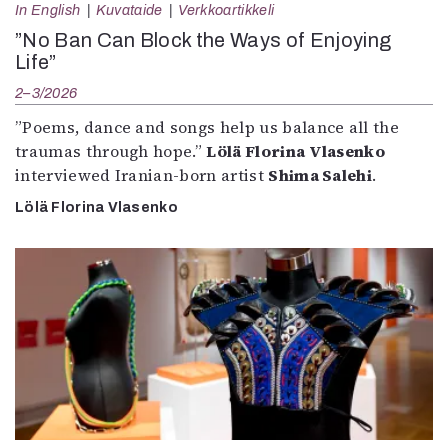
In English
Kuvataide
Verkkoartikkeli
”No Ban Can Block the Ways of Enjoying
Life”
2–3/2026
”Poems, dance and songs help us balance all the
traumas through hope.”
Lölä Florina Vlasenko
interviewed Iranian-born artist
Shima Salehi
.
Lölä Florina Vlasenko