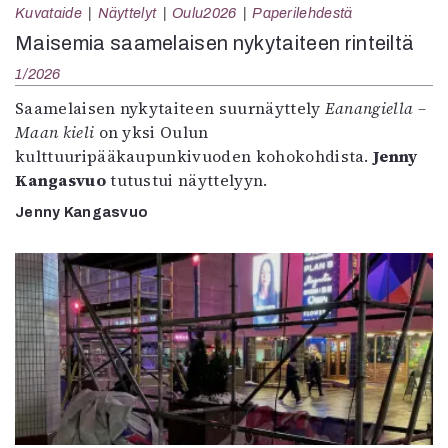
Kuvataide
Näyttelyt
Oulu2026
Paperilehdestä
Maisemia saamelaisen nykytaiteen rinteiltä
1/2026
Saamelaisen nykytaiteen suurnäyttely
Eanangiella –
Maan kieli
on yksi Oulun
kulttuuripääkaupunkivuoden kohokohdista.
Jenny
Kangasvuo
tutustui näyttelyyn.
Jenny Kangasvuo