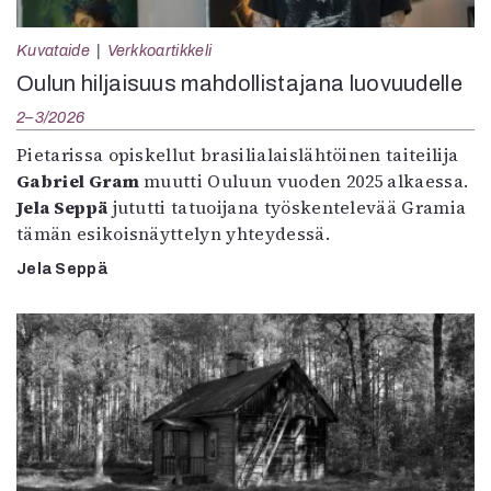
Kuvataide
Verkkoartikkeli
Oulun hiljaisuus mahdollistajana luovuudelle
2–3/2026
Pietarissa opiskellut brasilialaislähtöinen taiteilija
Gabriel Gram
muutti Ouluun vuoden 2025 alkaessa.
Jela Seppä
jututti tatuoijana työskentelevää Gramia
tämän esikoisnäyttelyn yhteydessä.
Jela Seppä