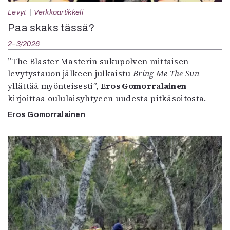
Levyt
Verkkoartikkeli
Paa skaks tässä?
2–3/2026
”The Blaster Masterin sukupolven mittaisen
levytystauon jälkeen julkaistu
Bring Me The Sun
yllättää myönteisesti”,
Eros Gomorralainen
kirjoittaa oululaisyhtyeen uudesta pitkäsoitosta.
Eros Gomorralainen