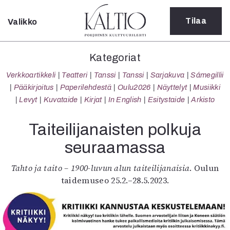
Tilaa
Valikko
Sulje
Kategoriat
Kategoriat
Verkkoartikkeli
Verkkoartikkeli
Teatteri
Tanssi
Tanssi
Sarjakuva
Sámegillii
Teatteri
Pääkirjoitus
Paperilehdestä
Oulu2026
Näyttelyt
Musiikki
Tanssi
Levyt
Kuvataide
Kirjat
In English
Esitystaide
Arkisto
Tanssi
Sarjakuva
Taiteilijanaisten polkuja
Sámegillii
seuraamassa
Pääkirjoitus
Paperilehdestä
Tahto ja taito – 1900-luvun alun taiteilijanaisia
. Oulun
Oulu2026
taidemuseo 25.2.–28.5.2023.
Näyttelyt
Musiikki
Levyt
Kuvataide