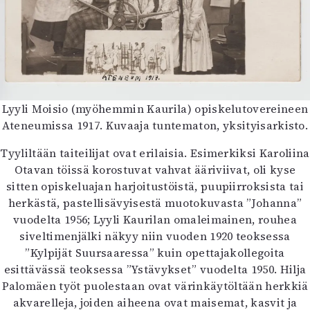
Mediatiedot
Kaltio ry
Lyyli Moisio (myöhemmin Kaurila) opiskelutovereineen
Ateneumissa 1917. Kuvaaja tuntematon, yksityisarkisto.
Tyyliltään taiteilijat ovat erilaisia. Esimerkiksi Karoliina
Otavan töissä korostuvat vahvat ääriviivat, oli kyse
sitten opiskeluajan harjoitustöistä, puupiirroksista tai
herkästä, pastellisävyisestä muotokuvasta ”Johanna”
vuodelta 1956; Lyyli Kaurilan omaleimainen, rouhea
siveltimenjälki näkyy niin vuoden 1920 teoksessa
”Kylpijät Suursaaressa” kuin opettajakollegoita
esittävässä teoksessa ”Ystävykset” vuodelta 1950. Hilja
Palomäen työt puolestaan ovat värinkäytöltään herkkiä
akvarelleja, joiden aiheena ovat maisemat, kasvit ja