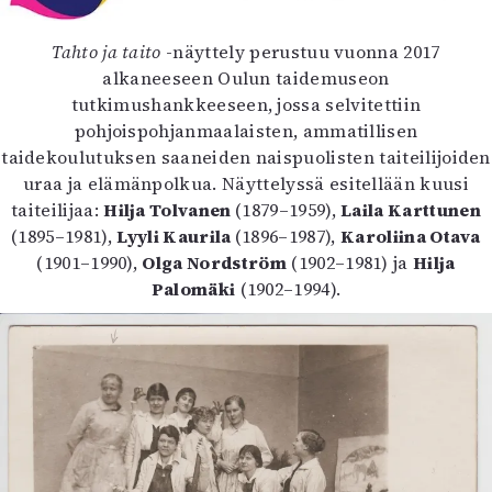
Kirjat
In English
Tahto ja taito
-näyttely perustuu vuonna 2017
Esitystaide
alkaneeseen Oulun taidemuseon
Arkisto
tutkimushankkeeseen, jossa selvitettiin
pohjoispohjanmaalaisten, ammatillisen
Lehdet
taidekoulutuksen saaneiden naispuolisten taiteilijoiden
4/2026
uraa ja elämänpolkua. Näyttelyssä esitellään kuusi
2–3/2026
taiteilijaa:
Hilja Tolvanen
(1879–1959),
Laila Karttunen
1/2026
(1895–1981),
Lyyli Kaurila
(1896–1987),
Karoliina Otava
6/2025
(1901–1990),
Olga Nordström
(1902–1981) ja
Hilja
5/2025 saame
Palomäki
(1902–1994).
5/2025
Lehtiarkisto
Info
Tilaus ja irtonumerot
Yhteistyössä
Toimitus