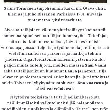
Saimi Törmänen (myöhemmin Karoliina Otava), Elsa
Elenius ja Juho Rissanen Pariisissa 1931. Kuvaaja
tuntematon, yksityisarkisto.
Myös taiteilijoiden välinen yhteisöllisyys kannatteli
monen naispuolisen taiteilijan luomistyötä. Taiteilijat,
niin nais- kuin miespuoliset, loivat keskinäisiä
verkostoja, joissa ateljeita ja työhuoneita jaettiin, kesää
vietettiin samoissa paikoissa ja matkoja tehtiin
yhdessä. Olga Nordstömin läheisiin ystäviin kuului
paljon muita taiteilijoita, muiden muassa
Sam Vanni
sekä taiteilijasukuun kuulunut
Laura Järnefelt
. Hilja
Tolvanen puolestaan tunsi Tulenkantajia, ja näyttelyssä
onkin Tolvasen lyijykynämuotokuvat
Elina Vaarasta
ja
Olavi Paavolaisesta
.
Näyttelyn teoksista ja taiteilijaelämäkerroista
päällimmäiseksi vaikutelmaksi jää naispuolisten
taiteilijoiden sinnikkyys ja elämänilo. Taiteellisen työn