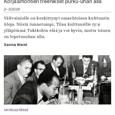
Korjaamontien treenikset purku-uhan alla
2–3/2026
Välivainiolle on keskittynyt omaehtoisen kulttuurin
tiloja. Niistä tunnetumpi, Tilaa kulttuurille ry:n
ylläpitämä Tukikohta elää ja voi hyvin, mutta toinen
on lopetusuhan alla.
Sanna Niemi
Verkkoartikkeli