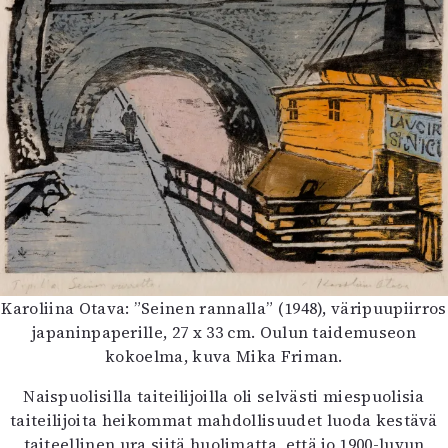
Karoliina Otava: ”Seinen rannalla” (1948), väripuupiirros
japaninpaperille, 27 x 33 cm. Oulun taidemuseon
kokoelma, kuva Mika Friman.
Naispuolisilla taiteilijoilla oli selvästi miespuolisia
taiteilijoita heikommat mahdollisuudet luoda kestävä
taiteellinen ura siitä huolimatta, että jo 1900-luvun