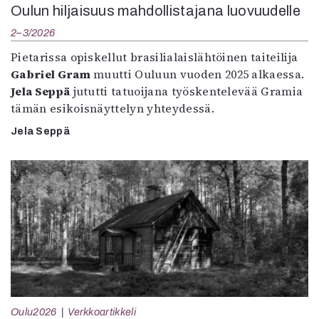
Oulun hiljaisuus mahdollistajana luovuudelle
2–3/2026
Pietarissa opiskellut brasilialaislähtöinen taiteilija
Gabriel Gram
muutti Ouluun vuoden 2025 alkaessa.
Jela Seppä
jututti tatuoijana työskentelevää Gramia
tämän esikoisnäyttelyn yhteydessä.
Jela Seppä
Oulu2026
Verkkoartikkeli