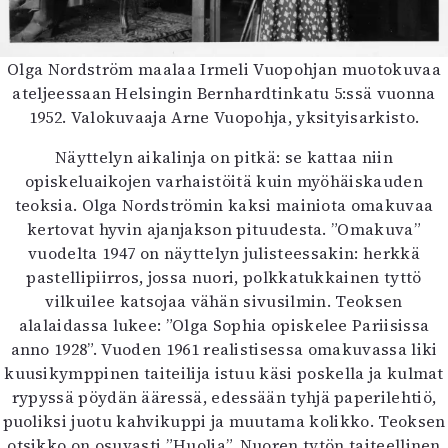
Olga Nordström maalaa Irmeli Vuopohjan muotokuvaa
ateljeessaan Helsingin Bernhardtinkatu 5:ssä vuonna
1952. Valokuvaaja Arne Vuopohja, yksityisarkisto.
Näyttelyn aikalinja on pitkä: se kattaa niin
opiskeluaikojen varhaistöitä kuin myöhäiskauden
teoksia. Olga Nordströmin kaksi mainiota omakuvaa
kertovat hyvin ajanjakson pituudesta. ”Omakuva”
vuodelta 1947 on näyttelyn julisteessakin: herkkä
pastellipiirros, jossa nuori, polkkatukkainen tyttö
vilkuilee katsojaa vähän sivusilmin. Teoksen
alalaidassa lukee: ”Olga Sophia opiskelee Pariisissa
anno 1928”. Vuoden 1961 realistisessa omakuvassa liki
kuusikymppinen taiteilija istuu käsi poskella ja kulmat
rypyssä pöydän ääressä, edessään tyhjä paperilehtiö,
puoliksi juotu kahvikuppi ja muutama kolikko. Teoksen
otsikko on osuvasti ”Huolia”. Nuoren tytön taiteellinen