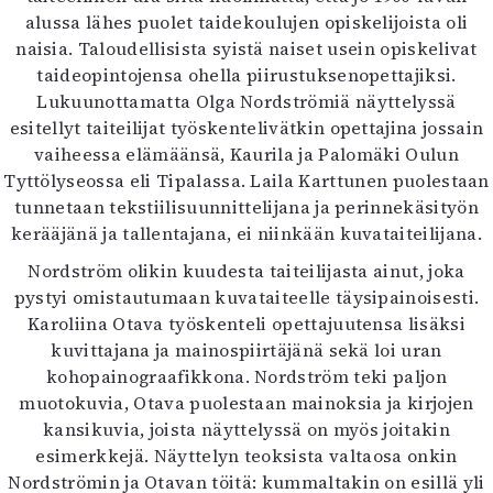
alussa lähes puolet taidekoulujen opiskelijoista oli
naisia. Taloudellisista syistä naiset usein opiskelivat
taideopintojensa ohella piirustuksenopettajiksi.
Lukuunottamatta Olga Nordströmiä näyttelyssä
esitellyt taiteilijat työskentelivätkin opettajina jossain
vaiheessa elämäänsä, Kaurila ja Palomäki Oulun
Tyttölyseossa eli Tipalassa. Laila Karttunen puolestaan
tunnetaan tekstiilisuunnittelijana ja perinnekäsityön
kerääjänä ja tallentajana, ei niinkään kuvataiteilijana.
Nordström olikin kuudesta taiteilijasta ainut, joka
pystyi omistautumaan kuvataiteelle täysipainoisesti.
Karoliina Otava työskenteli opettajuutensa lisäksi
kuvittajana ja mainospiirtäjänä sekä loi uran
kohopainograafikkona. Nordström teki paljon
muotokuvia, Otava puolestaan mainoksia ja kirjojen
kansikuvia, joista näyttelyssä on myös joitakin
esimerkkejä. Näyttelyn teoksista valtaosa onkin
Nordströmin ja Otavan töitä: kummaltakin on esillä yli