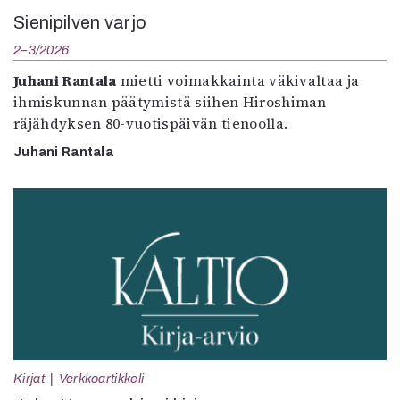
Sienipilven varjo
2–3/2026
Juhani Rantala
mietti voimakkainta väkivaltaa ja
ihmiskunnan päätymistä siihen Hiroshiman
räjähdyksen 80-vuotispäivän tienoolla.
Juhani Rantala
Kirjat
Verkkoartikkeli