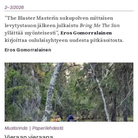
2–3/2026
”The Blaster Masterin sukupolven mittaisen
levytystauon jälkeen julkaistu
Bring Me The Sun
yllättää myönteisesti”,
Eros Gomorralainen
kirjoittaa oululaisyhtyeen uudesta pitkäsoitosta.
Eros Gomorralainen
Mustarinda
Paperilehdestä
Vieraan vieraana