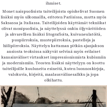
ihmiset.
Monet naispuolisista taiteilijoista opiskelivat Suomen
lisäksi myös ulkomailla, eritoten Pariisissa, mutta myös
Saksassa ja Italiassa. Taiteilijoiden käyttämät tekniikat
olivat monipuolisia, ja näyttelyssä onkin öljyväritöiden
ja akvarellien lisäksi litografioita, kuivaneulatöitä,
puupiirroksia, mustepiirroksia, pastelleja ja
hiilipiirroksia. Näyttelyn kattaman pitkän ajanjakson
ansiosta teoksissa näkyvät selvinä myös erilaiset
kansainväliset virtaukset impressionismista kubismiin
ja modernismiin. Teosten lisäksi näyttelyyn on koottu
taiteilijoille kuuluneita esineitä, kuten luonnoskirjoja,
valokuvia, kirjeitä, maalausvälinesalkku ja jopa
olkihattu.