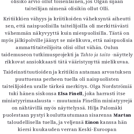
olisiko arvio ollut toisenlainen, jos Olgan sijaan
taiteilijan nimenä olisikin ollut Olli.
Kritiikkien vähyys ja kriitikoiden väheksyntä aiheutti
sen, että naispuolisilla taiteilijoilla oli merkittävästi
vähemmän näkyvyyttä kuin miespuolisilla. Tästä on
myös jälkipolville jäänyt se mielikuva, että naispuolisia
ammattitaiteilijoita olisi ollut vähän. Oulun
taidemuseon tutkimusprojekti ja
Tahto ja taito
-näyttely
rikkovat ansiokkaasti tätä vääristynyttä mielikuvaa.
Taideinstituutioiden ja kritiikin antaman arvostuksen
puuttuessa perheen tuella oli naispuolisten
taiteilijoiden uralle tärkeä merkitys. Olga Nordströmiä
tuki hänen siskonsa
Elsa Finell
, joka harrasti itse
miniatyyrimaalausta – muutamia Finellin miniatyyrejä
on nähtävillä myös näyttelyssä. Hilja Palomäki
puolestaan pystyi kouluttautumaan sisarensa
Martan
taloudellisella tuella, ja veljensä
Einon
kanssa hän
kiersi kuukauden verran Keski-Euroopan