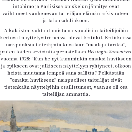
intohimo ja Pariisissa opiskelun jännitys ovat
vaihtuneet vanhenevan taiteilijan elämän arkisuuteen
ja talousahdinkoon.
Aikalaisten suhtautumista naispuolisiin taiteilijoihin
kertovat näyttelyvitriineissä olevat kritiikit. Kritiikeissä
naispuolisia taiteilijoita kuvataan ”maalajattariksi”,
joiden töiden arviointia perustellaan
Helsingin Sanomissa
vuonna 1928: ”Kun he nyt kumminkin omaksi huvikseen
ja opikseen ovat julkiseen näyttelyyn ryhtyneet, olkoon
heistä muutama lempeä sana sallittu.” Pelkästään
”omaksi huvikseen” naispuoliset taiteilijat eivät
tietenkään näyttelyihin osallistuneet, vaan se oli osa
taiteilijan ammattia.