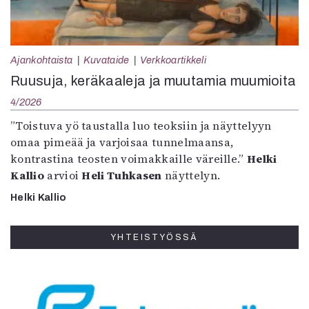
Ajankohtaista
Kuvataide
Verkkoartikkeli
Ruusuja, keräkaaleja ja muutamia muumioita
4/2026
”Toistuva yö taustalla luo teoksiin ja näyttelyyn
omaa pimeää ja varjoisaa tunnelmaansa,
kontrastina teosten voimakkaille väreille.”
Helki
Kallio
arvioi
Heli Tuhkasen
näyttelyn.
Helki Kallio
YHTEISTYÖSSÄ