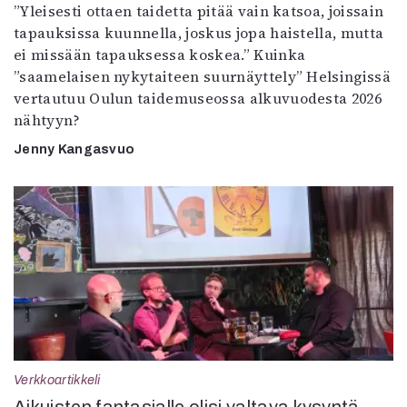
”Yleisesti ottaen taidetta pitää vain katsoa, joissain
tapauksissa kuunnella, joskus jopa haistella, mutta
ei missään tapauksessa koskea.” Kuinka
”saamelaisen nykytaiteen suurnäyttely” Helsingissä
vertautuu Oulun taidemuseossa alkuvuodesta 2026
nähtyyn?
Jenny Kangasvuo
Verkkoartikkeli
Aikuisten fantasialle olisi valtava kysyntä