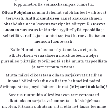
loppumetreillä voimakkaampaa tunnetta.
Olivia Pohjolan
suunnittelemat valotilanteet vaihtuvat
terävästi,
Antti Kainulaisen
äänet kaukosäätimen
loksahduksineen korostavat ripeitä siirtymiä.
Onerva
Luoman
puvustus leikittelee tyylitellyllä epookilla ja
selkeillä väreillä, ja naamiot sopivat karnevalistiseen
menoon luontevasti.
Kalle Nurmisen luoma näyttämökuva ei juutu
alkuteoksen visuaaliseen niukkuuteen: ateljee
pursuilee piirtäjän työvälineitä sekä muuta tarpeellista
ja tarpeetonta tavaraa.
Mutta miksi oikeastaan ollaan sarjakuvataiteilijan
luona? Miksi tekstiin on lisätty hahmoiksi paitsi
Strömquist itse, myös hänen äitinsä (
Mirjami Kukkola
)?
Sovitus tuntuukin alleviivaavan tarpeettomasti
alkuteoksen sarjakuvaluonnetta — käsiohjelmaa
myöten. Pitkään puhutaan siitä, että nyt tässä teemme