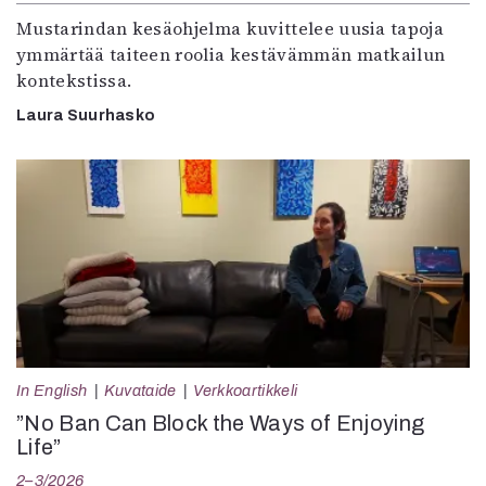
Mustarindan kesäohjelma kuvittelee uusia tapoja
ymmärtää taiteen roolia kestävämmän matkailun
kontekstissa.
Laura Suurhasko
In English
Kuvataide
Verkkoartikkeli
”No Ban Can Block the Ways of Enjoying
Life”
2–3/2026