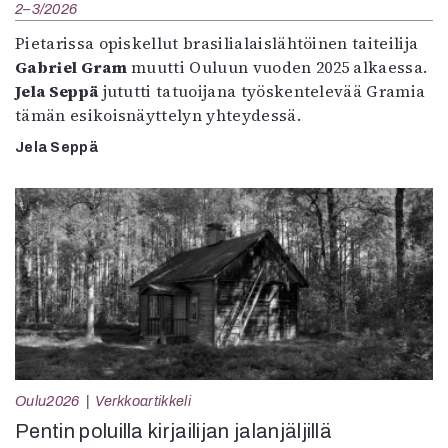
2–3/2026
Pietarissa opiskellut brasilialaislähtöinen taiteilija
Gabriel Gram
muutti Ouluun vuoden 2025 alkaessa.
Jela Seppä
jututti tatuoijana työskentelevää Gramia
tämän esikoisnäyttelyn yhteydessä.
Jela Seppä
Oulu2026
Verkkoartikkeli
Pentin poluilla kirjailijan jalanjäljillä