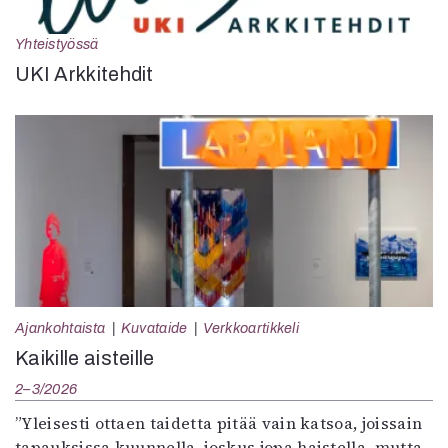
Yhteistyössä
UKI Arkkitehdit
Ajankohtaista
Kuvataide
Verkkoartikkeli
Kaikille aisteille
2–3/2026
”Yleisesti ottaen taidetta pitää vain katsoa, joissain
tapauksissa kuunnella, joskus jopa haistella, mutta