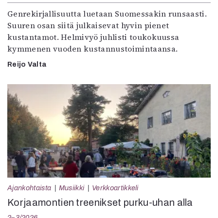
Genrekirjallisuutta luetaan Suomessakin runsaasti.
Suuren osan siitä julkaisevat hyvin pienet
kustantamot. Helmivyö juhlisti toukokuussa
kymmenen vuoden kustannustoimintaansa.
Reijo Valta
Ajankohtaista
Musiikki
Verkkoartikkeli
Korjaamontien treenikset purku-uhan alla
2–3/2026