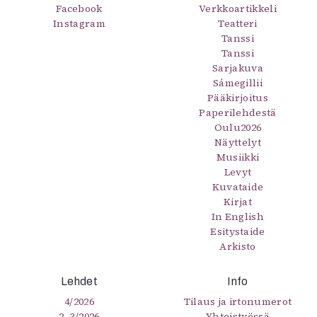
Facebook
Verkkoartikkeli
Instagram
Teatteri
Tanssi
Tanssi
Sarjakuva
Sámegillii
Pääkirjoitus
Paperilehdestä
Oulu2026
Näyttelyt
Musiikki
Levyt
Kuvataide
Kirjat
In English
Esitystaide
Arkisto
Lehdet
Info
4/2026
Tilaus ja irtonumerot
2–3/2026
Yhteistyössä