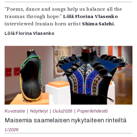
”Poems, dance and songs help us balance all the
traumas through hope.”
Lölä Florina Vlasenko
interviewed Iranian-born artist
Shima Salehi
.
Lölä Florina Vlasenko
Kuvataide
Näyttelyt
Oulu2026
Paperilehdestä
Maisemia saamelaisen nykytaiteen rinteiltä
1/2026