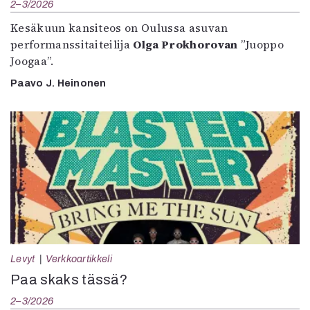
2–3/2026
Kesäkuun kansiteos on Oulussa asuvan
performanssitaiteilija
Olga Prokhorovan
”Juoppo
Joogaa”.
Paavo J. Heinonen
Levyt
Verkkoartikkeli
Paa skaks tässä?
2–3/2026