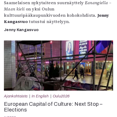
Saamelaisen nykytaiteen suurnäyttely
Eanangiella –
Maan kieli
on yksi Oulun
kulttuuripääkaupunkivuoden kohokohdista.
Jenny
Kangasvuo
tutustui näyttelyyn.
Jenny Kangasvuo
Ajankohtaista
In English
Oulu2026
European Capital of Culture: Next Stop –
Elections