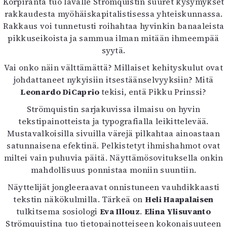
Korpiranta tuo lavalle Strömquistin suuret kysymykset
Mediatiedot
rakkaudesta myöhäiskapitalistisessa yhteiskunnassa.
Kaltio ry
Rakkaus voi tunnetusti roihahtaa hyvinkin banaaleista
pikkuseikoista ja sammua ilman mitään ihmeempää
syytä.
Vai onko näin välttämättä? Millaiset kehityskulut ovat
johdattaneet nykyisiin itsestäänselvyyksiin? Mitä
Leonardo DiCaprio
tekisi, entä Pikku Prinssi?
Strömquistin sarjakuvissa ilmaisu on hyvin
tekstipainotteista ja typografialla leikittelevää.
Mustavalkoisilla sivuilla värejä pilkahtaa ainoastaan
satunnaisena efektinä. Pelkistetyt ihmishahmot ovat
miltei vain puhuvia päitä. Näyttämösovituksella onkin
mahdollisuus ponnistaa moniin suuntiin.
Näyttelijät jongleeraavat onnistuneen vauhdikkaasti
tekstin näkökulmilla. Tärkeä on
Heli Haapalaisen
tulkitsema sosiologi
Eva Illouz
.
Elina Ylisuvanto
Strömquistina tuo tietopainotteiseen kokonaisuuteen