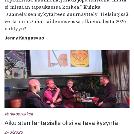
ei missään tapauksessa koskea.” Kuinka
”saamelaisen nykytaiteen suurnäyttely” Helsingissä
vertautuu Oulun taidemuseossa alkuvuodesta 2026
nähtyyn?
Jenny Kangasvuo
Verkkoartikkeli
Aikuisten fantasialle olisi valtava kysyntä
2–3/2026