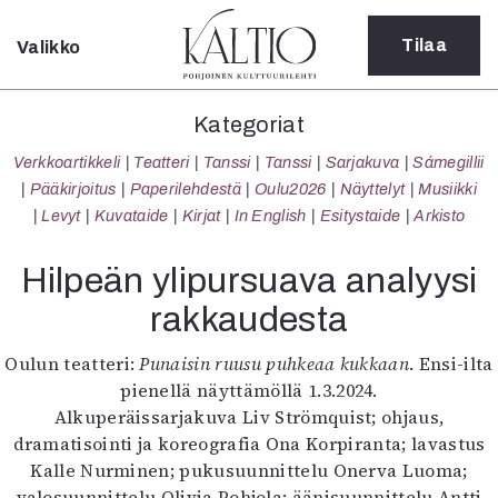
Tilaa
Valikko
Sulje
Kategoriat
Kategoriat
Verkkoartikkeli
Verkkoartikkeli
Teatteri
Tanssi
Tanssi
Sarjakuva
Sámegillii
Teatteri
Pääkirjoitus
Paperilehdestä
Oulu2026
Näyttelyt
Musiikki
Tanssi
Levyt
Kuvataide
Kirjat
In English
Esitystaide
Arkisto
Tanssi
Sarjakuva
Hilpeän ylipursuava analyysi
Sámegillii
rakkaudesta
Pääkirjoitus
Paperilehdestä
Oulun teatteri:
Punaisin ruusu puhkeaa kukkaan
. Ensi-ilta
Oulu2026
pienellä näyttämöllä 1.3.2024.
Näyttelyt
Alkuperäissarjakuva Liv Strömquist; ohjaus,
Musiikki
dramatisointi ja koreografia Ona Korpiranta; lavastus
Levyt
Kalle Nurminen; pukusuunnittelu Onerva Luoma;
Kuvataide
valosuunnittelu Olivia Pohjola; äänisuunnittelu Antti