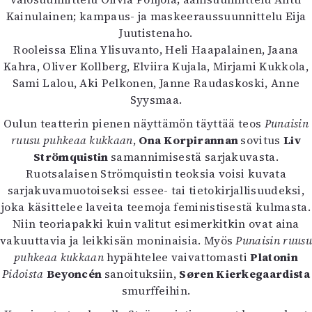
Kirjat
Kainulainen; kampaus- ja maskeeraussuunnittelu Eija
In English
Juutistenaho.
Esitystaide
Rooleissa Elina Ylisuvanto, Heli Haapalainen, Jaana
Arkisto
Kahra, Oliver Kollberg, Elviira Kujala, Mirjami Kukkola,
Sami Lalou, Aki Pelkonen, Janne Raudaskoski, Anne
Lehdet
Syysmaa.
4/2026
Oulun teatterin pienen näyttämön täyttää teos
Punaisin
2–3/2026
ruusu puhkeaa kukkaan
,
Ona Korpirannan
sovitus
Liv
1/2026
Strömquistin
samannimisestä sarjakuvasta.
6/2025
Ruotsalaisen Strömquistin teoksia voisi kuvata
5/2025 saame
sarjakuvamuotoiseksi essee- tai tietokirjallisuudeksi,
5/2025
joka käsittelee laveita teemoja feministisestä kulmasta.
Lehtiarkisto
Niin teoriapakki kuin valitut esimerkitkin ovat aina
vakuuttavia ja leikkisän moninaisia. Myös
Punaisin ruusu
Info
puhkeaa kukkaan
hypähtelee vaivattomasti
Platonin
Pidoista
Beyoncén
sanoituksiin,
Søren Kierkegaardista
Tilaus ja irtonumerot
smurffeihin.
Yhteistyössä
Toimitus