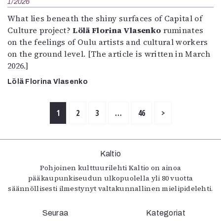
1/2026
What lies beneath the shiny surfaces of Capital of
Culture project?
Lölä Florina Vlasenko
ruminates
on the feelings of Oulu artists and cultural workers
on the ground level. [The article is written in March
2026.]
Lölä Florina Vlasenko
1
2
3
…
46
>
Kaltio
Pohjoinen kulttuurilehti Kaltio on ainoa
pääkaupunkiseudun ulkopuolella yli 80 vuotta
säännöllisesti ilmestynyt valtakunnallinen mielipidelehti.
Seuraa
Kategoriat