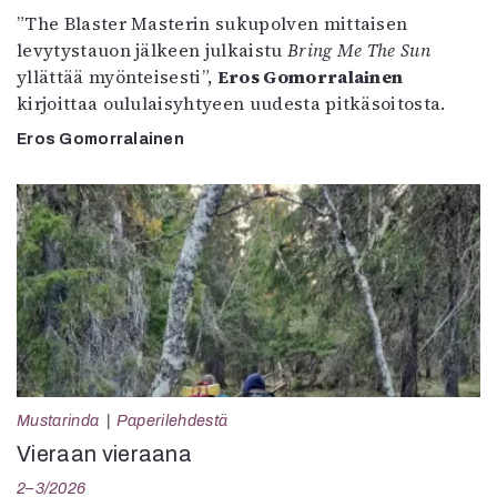
”The Blaster Masterin sukupolven mittaisen
levytystauon jälkeen julkaistu
Bring Me The Sun
yllättää myönteisesti”,
Eros Gomorralainen
kirjoittaa oululaisyhtyeen uudesta pitkäsoitosta.
Eros Gomorralainen
Mustarinda
Paperilehdestä
Vieraan vieraana
2–3/2026