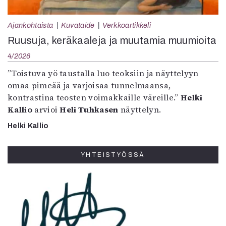
Ajankohtaista
Kuvataide
Verkkoartikkeli
Ruusuja, keräkaaleja ja muutamia muumioita
4/2026
”Toistuva yö taustalla luo teoksiin ja näyttelyyn
omaa pimeää ja varjoisaa tunnelmaansa,
kontrastina teosten voimakkaille väreille.”
Helki
Kallio
arvioi
Heli Tuhkasen
näyttelyn.
Helki Kallio
YHTEISTYÖSSÄ