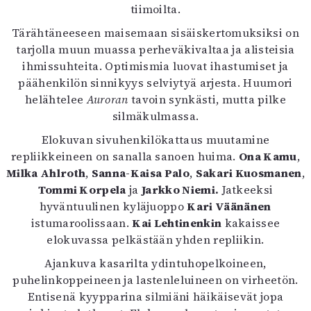
tiimoilta.
Mediatiedot
Kaltio ry
Tärähtäneeseen maisemaan sisäiskertomuksiksi on
tarjolla muun muassa perheväkivaltaa ja alisteisia
ihmissuhteita. Optimismia luovat ihastumiset ja
päähenkilön sinnikyys selviytyä arjesta. Huumori
helähtelee
Auroran
tavoin synkästi, mutta pilke
silmäkulmassa.
Elokuvan sivuhenkilökattaus muutamine
repliikkeineen on sanalla sanoen huima.
Ona Kamu
,
Milka Ahlroth
,
Sanna-Kaisa Palo
,
Sakari Kuosmanen
,
Tommi Korpela
ja
Jarkko Niemi.
Jatkeeksi
hyväntuulinen kyläjuoppo
Kari Väänänen
istumaroolissaan.
Kai Lehtinenkin
kakaissee
elokuvassa pelkästään yhden repliikin.
Ajankuva kasarilta ydintuhopelkoineen,
puhelinkoppeineen ja lastenleluineen on virheetön.
Entisenä kyypparina silmiäni häikäisevät jopa