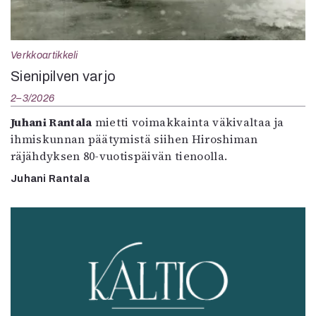
Verkkoartikkeli
Sienipilven varjo
2–3/2026
Juhani Rantala
mietti voimakkainta väkivaltaa ja
ihmiskunnan päätymistä siihen Hiroshiman
räjähdyksen 80-vuotispäivän tienoolla.
Juhani Rantala