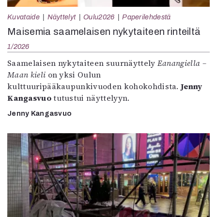
Kuvataide
Näyttelyt
Oulu2026
Paperilehdestä
Maisemia saamelaisen nykytaiteen rinteiltä
1/2026
Saamelaisen nykytaiteen suurnäyttely
Eanangiella –
Maan kieli
on yksi Oulun
kulttuuripääkaupunkivuoden kohokohdista.
Jenny
Kangasvuo
tutustui näyttelyyn.
Jenny Kangasvuo