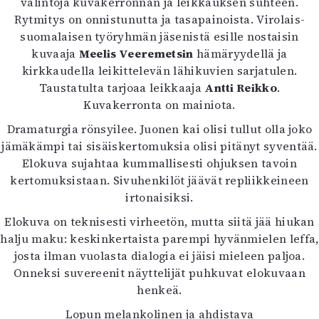
valintoja kuvakerronnan ja leikkauksen suhteen.
Rytmitys on onnistunutta ja tasapainoista. Virolais-
suomalaisen työryhmän jäsenistä esille nostaisin
kuvaaja
Meelis Veeremetsin
hämäryydellä ja
kirkkaudella leikittelevän lähikuvien sarjatulen.
Taustatulta tarjoaa leikkaaja
Antti Reikko
.
Kuvakerronta on mainiota.
Dramaturgia rönsyilee. Juonen kai olisi tullut olla joko
jämäkämpi tai sisäiskertomuksia olisi pitänyt syventää.
Elokuva sujahtaa kummallisesti ohjuksen tavoin
kertomuksistaan. Sivuhenkilöt jäävät repliikkeineen
irtonaisiksi.
Elokuva on teknisesti virheetön, mutta siitä jää hiukan
halju maku: keskinkertaista parempi hyvänmielen leffa,
josta ilman vuolasta dialogia ei jäisi mieleen paljoa.
Onneksi suvereenit näyttelijät puhkuvat elokuvaan
henkeä.
Lopun melankolinen ja ahdistava