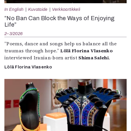
In English
Kuvataide
Verkkoartikkeli
”No Ban Can Block the Ways of Enjoying
Life”
2–3/2026
”Poems, dance and songs help us balance all the
traumas through hope.”
Lölä Florina Vlasenko
interviewed Iranian-born artist
Shima Salehi
.
Lölä Florina Vlasenko