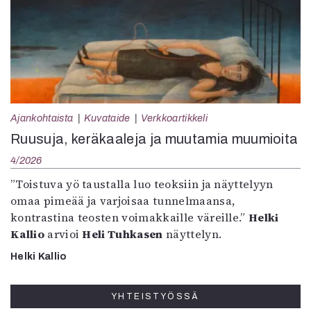
Ajankohtaista
Kuvataide
Verkkoartikkeli
Ruusuja, keräkaaleja ja muutamia muumioita
4/2026
”Toistuva yö taustalla luo teoksiin ja näyttelyyn
omaa pimeää ja varjoisaa tunnelmaansa,
kontrastina teosten voimakkaille väreille.”
Helki
Kallio
arvioi
Heli Tuhkasen
näyttelyn.
Helki Kallio
YHTEISTYÖSSÄ