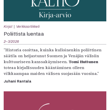
Kirjat
Verkkoartikkeli
Poliittista luentaa
2–3/2026
”Historia osoittaa, kuinka kulloinenkin poliittinen
säätila on heijastunut Suomen ja Venäjän välisiin
kulttuuriseen kanssakäymiseen.
Tomi Huttunen
toteaa kirjallisuuden kääntäminen olleen
vilkkaampaa maiden välisen suojasään vuosina.”
Juhani Rantala