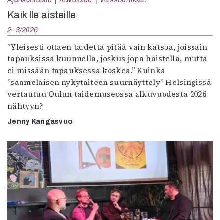
Ajankohtaista
Kuvataide
Verkkoartikkeli
Kaikille aisteille
2–3/2026
”Yleisesti ottaen taidetta pitää vain katsoa, joissain
tapauksissa kuunnella, joskus jopa haistella, mutta
ei missään tapauksessa koskea.” Kuinka
”saamelaisen nykytaiteen suurnäyttely” Helsingissä
vertautuu Oulun taidemuseossa alkuvuodesta 2026
nähtyyn?
Jenny Kangasvuo