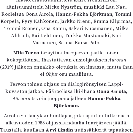
Kirjat
äänisuunnittelu Micke Nyström, musiikki Lau Nau.
In English
Rooleissa Oona Airola, Hannu-Pekka Björkman, Tommi
Esitystaide
Korpela, Pyry Kähkönen, Jarkko Niemi, Emma Kilpimaa,
Arkisto
Tommi Eronen, Ona Kamu, Sakari Kuosmanen, Milka
Ahlroth, Kai Lehtinen, Turkka Mastomäki, Kari
Lehdet
Väänänen, Sanna-Kaisa Palo.
4/2026
Miia Tervo
täräyttää Inarijärven jäälle toisen
2–3/2026
kokopitkänsä. Ihastuttavan ensiohjauksen
Auroran
1/2026
(2019) jälkeen ennakko-oletuksia on ilmassa, mutta ihan
6/2025
ei
Ohjus
osu maaliinsa.
5/2025 saame
Tervon toinen ohjaus on dialogirönsyisen Lappi-
5/2025
kuvaston jatkoa. Pääroolissa iki-ihana
Oona Airola,
Lehtiarkisto
Auroran
tavoin juoppona jälleen
Hannu-Pekka
Björkman.
Info
Airola esittää yksinhuoltajaa, joka ajautuu tutkimaan
Tilaus ja irtonumerot
alkuvuoden 1985 ohjusskandaalia Inarijärven jäällä.
Yhteistyössä
Taustalla kuullaan
Arvi Lindin
uutissähkeitä tapauksen
Toimitus