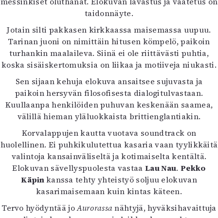
messinkiset oluthanat. Elokuvan lavastus ja vaatetus on
taidonnäyte.
Jotain silti pakkasen kirkkaassa maisemassa uupuu.
Tarinan juoni on nimittäin hitusen kömpelö, paikoin
turhankin maalaileva. Siinä ei ole riittävästi puhtia,
koska sisäiskertomuksia on liikaa ja motiiveja niukasti.
Sen sijaan kehuja elokuva ansaitsee sujuvasta ja
paikoin hersyvän filosofisesta dialogitulvastaan.
Kuullaanpa henkilöiden puhuvan keskenään saamea,
välillä hieman yläluokkaista brittienglantiakin.
Korvalappujen kautta vuotava soundtrack on
huolellinen. Ei puhkikulutettua kasaria vaan tyylikkäitä
valintoja kansainväliseltä ja kotimaiselta kentältä.
Elokuvan sävellyspuolesta vastaa
Lau Nau
.
Pekko
Käpin
kanssa tehty yhteistyö soljuu elokuvan
kasarimaisemaan kuin kintas käteen.
Tervo hyödyntää jo
Aurorassa
nähtyjä, hyväksihavaittuja