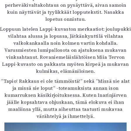
perheväkivaltakohtaus on pysäyttävä, aivan samoin
kuin näyttävät ja tyylikkäät lopputekstit. Nasakka
lopetus onnistuu.
Loppuun latelen Lappi-kuvaston merkaatiot: joulupukki
vilahtaa alussa ja lopussa, Jätkänkynttilä vilahtaa
valkokankaalla noin kolmen vartin kohdalla.
Varusmiesten lumipallosota on ajatuksena mukavan
vinksahtanut. Rovaniemeläislähtöisen Miia Tervon
Lappi-kuvasto on pakkasta myöten kirpeä ja mukavan
kulmikas, elämäniloinen.
”Tapio! Rakkaus ei ole tämmöistä!” sekä ”Missä sie alat
ja missä sie loput” -toteamuksista annan ison
kumarruksen käsikirjoituksessa. Kuten Inarinjärven
jäälle kopsahtava ohjuskaan, tämä elokuva ei ihan
maaliinsa yllä, mutta aiheuttaa taatusti mukavaa
värähtelyä ja ihmettelyä.