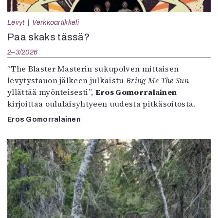
Levyt
Verkkoartikkeli
Paa skaks tässä?
2–3/2026
”The Blaster Masterin sukupolven mittaisen
levytystauon jälkeen julkaistu
Bring Me The Sun
yllättää myönteisesti”,
Eros Gomorralainen
kirjoittaa oululaisyhtyeen uudesta pitkäsoitosta.
Eros Gomorralainen