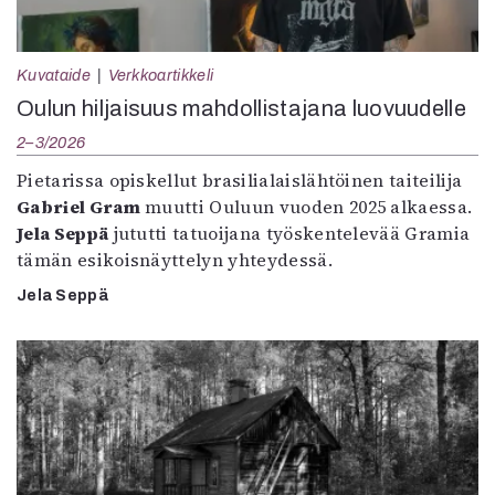
Kuvataide
Verkkoartikkeli
Oulun hiljaisuus mahdollistajana luovuudelle
2–3/2026
Pietarissa opiskellut brasilialaislähtöinen taiteilija
Gabriel Gram
muutti Ouluun vuoden 2025 alkaessa.
Jela Seppä
jututti tatuoijana työskentelevää Gramia
tämän esikoisnäyttelyn yhteydessä.
Jela Seppä