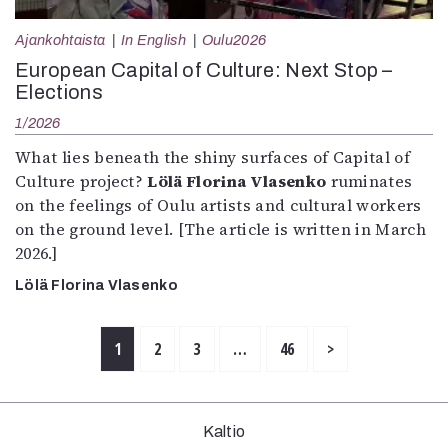
Ajankohtaista
In English
Oulu2026
European Capital of Culture: Next Stop –
Elections
1/2026
What lies beneath the shiny surfaces of Capital of
Culture project?
Lölä Florina Vlasenko
ruminates
on the feelings of Oulu artists and cultural workers
on the ground level. [The article is written in March
2026.]
Lölä Florina Vlasenko
1
2
3
…
46
>
Kaltio