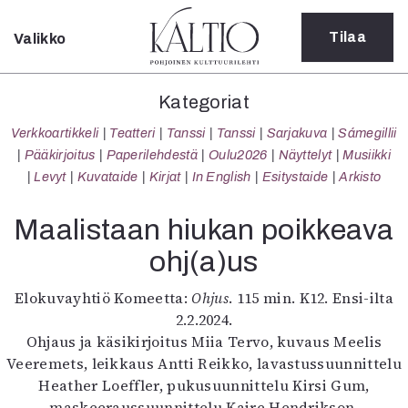
Tilaa
Valikko
Sulje
Kategoriat
Kategoriat
Verkkoartikkeli
Verkkoartikkeli
Teatteri
Tanssi
Tanssi
Sarjakuva
Sámegillii
Teatteri
Pääkirjoitus
Paperilehdestä
Oulu2026
Näyttelyt
Musiikki
Tanssi
Levyt
Kuvataide
Kirjat
In English
Esitystaide
Arkisto
Tanssi
Sarjakuva
Maalistaan hiukan poikkeava
Sámegillii
ohj(a)us
Pääkirjoitus
Paperilehdestä
Elokuvayhtiö Komeetta:
Ohjus
. 115 min. K12. Ensi-ilta
Oulu2026
2.2.2024.
Näyttelyt
Ohjaus ja käsikirjoitus Miia Tervo, kuvaus Meelis
Musiikki
Veeremets, leikkaus Antti Reikko, lavastussuunnittelu
Levyt
Heather Loeffler, pukusuunnittelu Kirsi Gum,
Kuvataide
maskeeraussuunnittelu Kaire Hendrikson,