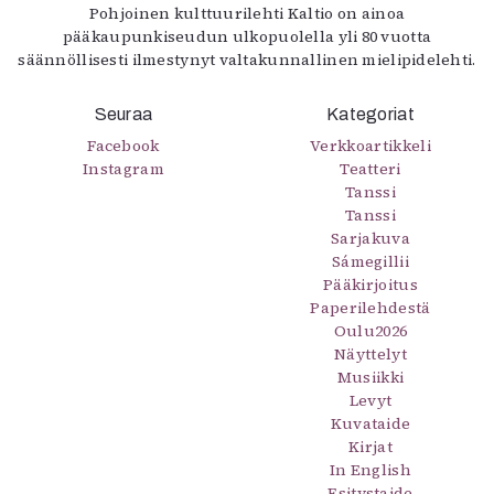
Pohjoinen kulttuurilehti Kaltio on ainoa
pääkaupunkiseudun ulkopuolella yli 80 vuotta
säännöllisesti ilmestynyt valtakunnallinen mielipidelehti.
Seuraa
Kategoriat
Facebook
Verkkoartikkeli
Instagram
Teatteri
Tanssi
Tanssi
Sarjakuva
Sámegillii
Pääkirjoitus
Paperilehdestä
Oulu2026
Näyttelyt
Musiikki
Levyt
Kuvataide
Kirjat
In English
Esitystaide