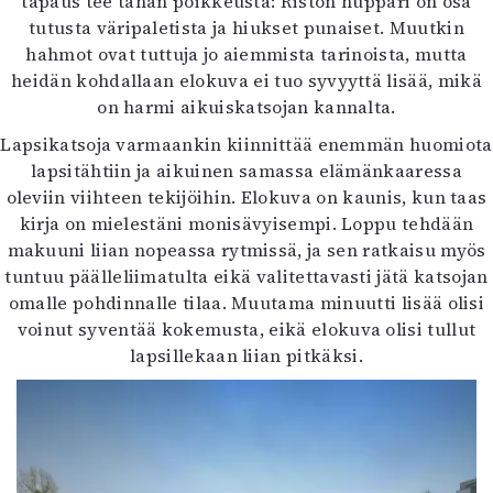
tapaus tee tähän poikkeusta: Riston huppari on osa
tutusta väripaletista ja hiukset punaiset. Muutkin
hahmot ovat tuttuja jo aiemmista tarinoista, mutta
heidän kohdallaan elokuva ei tuo syvyyttä lisää, mikä
on harmi aikuiskatsojan kannalta.
Lapsikatsoja varmaankin kiinnittää enemmän huomiota
lapsitähtiin ja aikuinen samassa elämänkaaressa
oleviin viihteen tekijöihin. Elokuva on kaunis, kun taas
kirja on mielestäni monisävyisempi. Loppu tehdään
makuuni liian nopeassa rytmissä, ja sen ratkaisu myös
tuntuu päälleliimatulta eikä valitettavasti jätä katsojan
omalle pohdinnalle tilaa. Muutama minuutti lisää olisi
voinut syventää kokemusta, eikä elokuva olisi tullut
lapsillekaan liian pitkäksi.