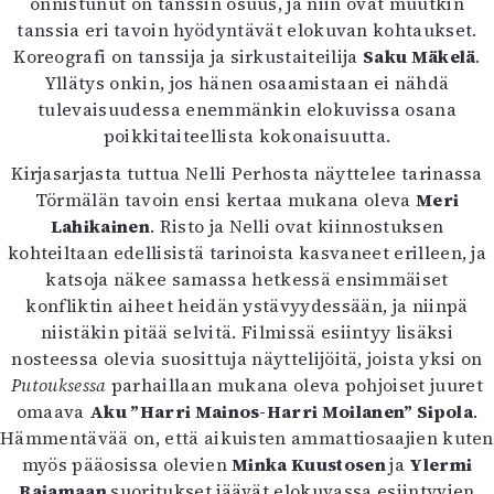
onnistunut on tanssin osuus, ja niin ovat muutkin
Mediatiedot
tanssia eri tavoin hyödyntävät elokuvan kohtaukset.
Kaltio ry
Koreografi on tanssija ja sirkustaiteilija
Saku Mäkelä
.
Yllätys onkin, jos hänen osaamistaan ei nähdä
tulevaisuudessa enemmänkin elokuvissa osana
poikkitaiteellista kokonaisuutta.
Kirjasarjasta tuttua Nelli Perhosta näyttelee tarinassa
Törmälän tavoin ensi kertaa mukana oleva
Meri
Lahikainen
. Risto ja Nelli ovat kiinnostuksen
kohteiltaan edellisistä tarinoista kasvaneet erilleen, ja
katsoja näkee samassa hetkessä ensimmäiset
konfliktin aiheet heidän ystävyydessään, ja niinpä
niistäkin pitää selvitä. Filmissä esiintyy lisäksi
nosteessa olevia suosittuja näyttelijöitä, joista yksi on
Putouksessa
parhaillaan mukana oleva pohjoiset juuret
omaava
Aku ”Harri Mainos-Harri Moilanen” Sipola
.
Hämmentävää on, että aikuisten ammattiosaajien kuten
myös pääosissa olevien
Minka Kuustosen
ja
Ylermi
Rajamaan
suoritukset jäävät elokuvassa esiintyvien