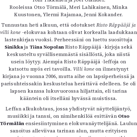
Kirjat
Rooleissa Otso Törmälä, Meri Lahikainen, Minka
In English
Kuustonen, Ylermi Rajamaa, Jenni Kokander.
Esitystaide
Arkisto
Tunnustan heti alkuun, että odotukset
Risto Räppääjä ja
villi kone
-elokuvaa kohtaan olivat korkealla laadukkaan
lastenkirjan vuoksi. Perheessäni on luettu suosittuja
Lehdet
Sinikka
ja
Tiina Nopolan
Risto Räppääjä -kirjoja sekä
4/2026
keskusteltu syvällisemmästä sisällöstä, joka niistä
2–3/2026
usein löytyy. Aiempia Risto Räppääjä -leffoja on
1/2026
katsottu myös eri tavoilla.
Villi kone
on ilmestynyt
6/2025
kirjana jo vuonna 2006, mutta aihe on lapsiperheissä ja
5/2025 saame
parisuhteissakin keskustelua herättävä edelleen. Se oli
5/2025
lapsen kanssa lukuvuorossa hiljattain, eli tarina
Lehtiarkisto
kääntein oli itselläni hyvässä muistissa.
Leffan alkukohtaus, jossa yhdistyvät näyttelijäntyö,
Info
musiikki ja tanssi, on nimihenkilöä esittävän
Otso
Tilaus ja irtonumerot
Törmälän
ensiesiintyminen elokuvanäyttelijänä. Laulun
Yhteistyössä
sanoitus alleviivaa tarinan alun, mutta erityisen
Toimitus