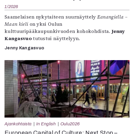
1/2026
Saamelaisen nykytaiteen suurnäyttely
Eanangiella –
Maan kieli
on yksi Oulun
kulttuuripääkaupunkivuoden kohokohdista.
Jenny
Kangasvuo
tutustui näyttelyyn.
Jenny Kangasvuo
Ajankohtaista
In English
Oulu2026
European Capital of Culture: Next Stop –