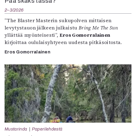
Paa skaks tässä?
2–3/2026
”The Blaster Masterin sukupolven mittaisen
levytystauon jälkeen julkaistu
Bring Me The Sun
yllättää myönteisesti”,
Eros Gomorralainen
kirjoittaa oululaisyhtyeen uudesta pitkäsoitosta.
Eros Gomorralainen
Mustarinda
Paperilehdestä