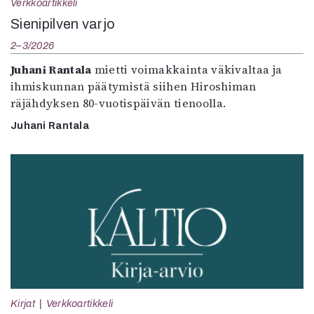
Verkkoartikkeli
Sienipilven varjo
2–3/2026
Juhani Rantala
mietti voimakkainta väkivaltaa ja
ihmiskunnan päätymistä siihen Hiroshiman
räjähdyksen 80-vuotispäivän tienoolla.
Juhani Rantala
Kirjat
Verkkoartikkeli