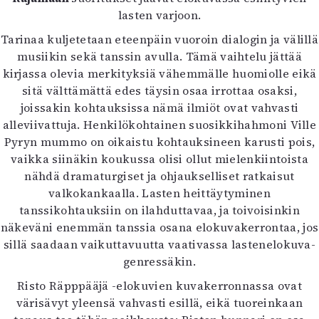
lasten varjoon.
Tarinaa kuljetetaan eteenpäin vuoroin dialogin ja välillä
musiikin sekä tanssin avulla. Tämä vaihtelu jättää
kirjassa olevia merkityksiä vähemmälle huomiolle eikä
sitä välttämättä edes täysin osaa irrottaa osaksi,
joissakin kohtauksissa nämä ilmiöt ovat vahvasti
alleviivattuja. Henkilökohtainen suosikkihahmoni Ville
Pyryn mummo on oikaistu kohtauksineen karusti pois,
vaikka siinäkin koukussa olisi ollut mielenkiintoista
nähdä dramaturgiset ja ohjaukselliset ratkaisut
valkokankaalla. Lasten heittäytyminen
tanssikohtauksiin on ilahduttavaa, ja toivoisinkin
näkeväni enemmän tanssia osana elokuvakerrontaa, jos
sillä saadaan vaikuttavuutta vaativassa lastenelokuva-
genressäkin.
Risto Räpppääjä -elokuvien kuvakerronnassa ovat
värisävyt yleensä vahvasti esillä, eikä tuoreinkaan