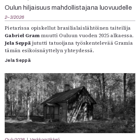
Oulun hiljaisuus mahdollistajana luovuudelle
2–3/2026
Pietarissa opiskellut brasilialaislähtöinen taiteilija
Gabriel Gram
muutti Ouluun vuoden 2025 alkaessa.
Jela Seppä
jututti tatuoijana työskentelevää Gramia
tämän esikoisnäyttelyn yhteydessä.
Jela Seppä
Oulu2026
Verkkoartikkeli