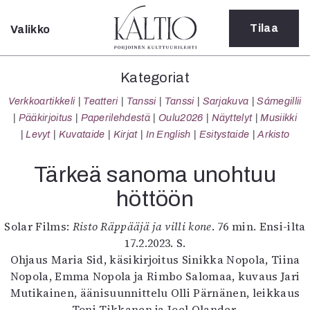
Tilaa
Valikko
Sulje
Kategoriat
Kategoriat
Verkkoartikkeli
Verkkoartikkeli
Teatteri
Tanssi
Tanssi
Sarjakuva
Sámegillii
Teatteri
Pääkirjoitus
Paperilehdestä
Oulu2026
Näyttelyt
Musiikki
Tanssi
Levyt
Kuvataide
Kirjat
In English
Esitystaide
Arkisto
Tanssi
Sarjakuva
Tärkeä sanoma unohtuu
Sámegillii
höttöön
Pääkirjoitus
Paperilehdestä
Solar Films:
Risto Räppääjä ja villi kone
. 76 min. Ensi-ilta
Oulu2026
17.2.2023. S.
Näyttelyt
Ohjaus Maria Sid, käsikirjoitus Sinikka Nopola, Tiina
Musiikki
Nopola, Emma Nopola ja Rimbo Salomaa, kuvaus Jari
Levyt
Mutikainen, äänisuunnittelu Olli Pärnänen, leikkaus
Kuvataide
Toni Tikkanen ja Joel Olander.