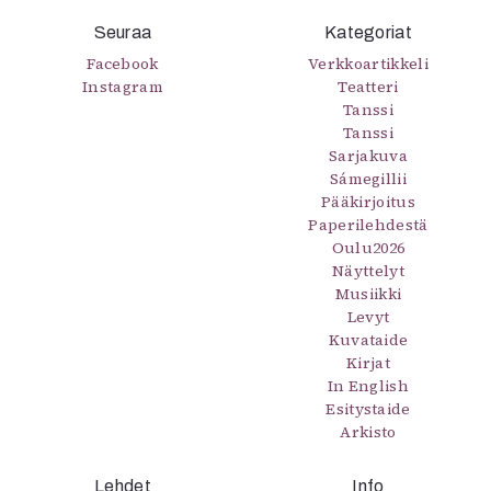
Seuraa
Kategoriat
Facebook
Verkkoartikkeli
Instagram
Teatteri
Tanssi
Tanssi
Sarjakuva
Sámegillii
Pääkirjoitus
Paperilehdestä
Oulu2026
Näyttelyt
Musiikki
Levyt
Kuvataide
Kirjat
In English
Esitystaide
Arkisto
Lehdet
Info