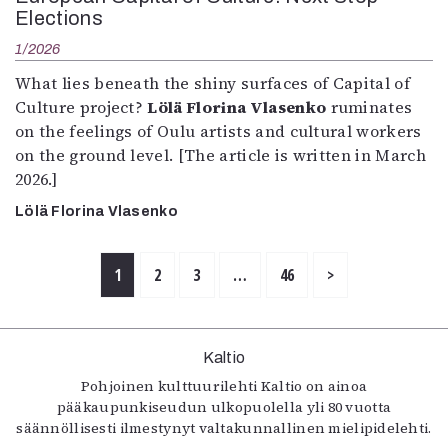
Elections
1/2026
What lies beneath the shiny surfaces of Capital of
Culture project?
Lölä Florina Vlasenko
ruminates
on the feelings of Oulu artists and cultural workers
on the ground level. [The article is written in March
2026.]
Lölä Florina Vlasenko
1
2
3
…
46
>
Kaltio
Pohjoinen kulttuurilehti Kaltio on ainoa
pääkaupunkiseudun ulkopuolella yli 80 vuotta
säännöllisesti ilmestynyt valtakunnallinen mielipidelehti.