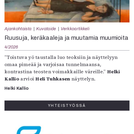
Ajankohtaista
Kuvataide
Verkkoartikkeli
Ruusuja, keräkaaleja ja muutamia muumioita
4/2026
”Toistuva yö taustalla luo teoksiin ja näyttelyyn
omaa pimeää ja varjoisaa tunnelmaansa,
kontrastina teosten voimakkaille väreille.”
Helki
Kallio
arvioi
Heli Tuhkasen
näyttelyn.
Helki Kallio
YHTEISTYÖSSÄ