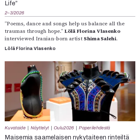
Life”
2–3/2026
”Poems, dance and songs help us balance all the
traumas through hope.”
Lölä Florina Vlasenko
interviewed Iranian-born artist
Shima Salehi
.
Lölä Florina Vlasenko
Kuvataide
Näyttelyt
Oulu2026
Paperilehdestä
Maisemia saamelaisen nykytaiteen rinteiltä