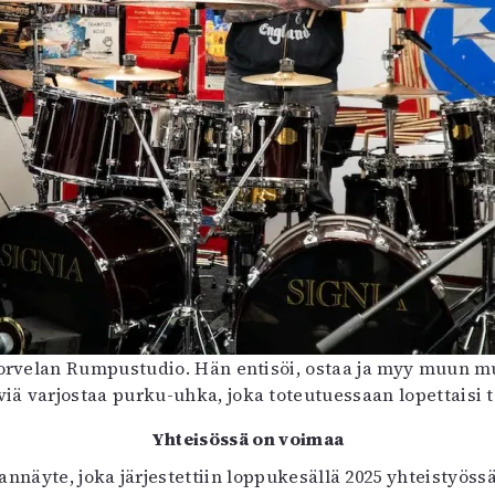
orvelan Rumpustudio. Hän entisöi, ostaa ja myy muun 
ä varjostaa purku-uhka, joka toteutuessaan lopettaisi 
Yhteisössä on voimaa
annäyte, joka järjestettiin loppukesällä 2025 yhteistyös