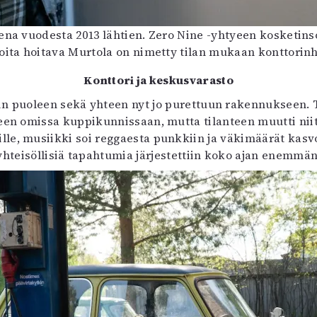
sena vuodesta 2013 lähtien. Zero Nine -yhtyeen kosketins
ioita hoitava Murtola on nimetty tilan mukaan konttorinh
Konttori ja keskusvarasto
rin puoleen sekä yhteen nyt jo purettuun rakennukseen. T
en omissa kuppikunnissaan, mutta tilanteen muutti niity
le, musiikki soi reggaesta punkkiin ja väkimäärät kasvoi
yhteisöllisiä tapahtumia järjestettiin koko ajan enemmän