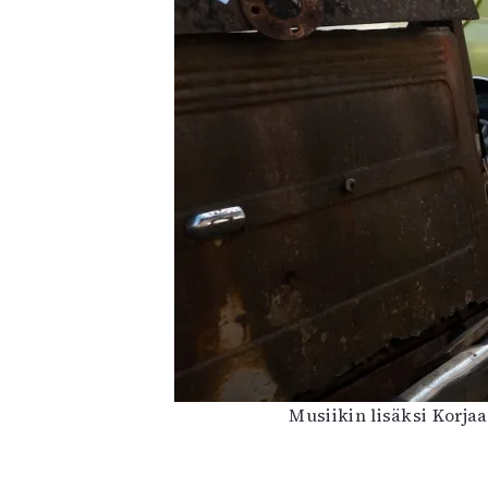
Musiikin lisäksi Korja