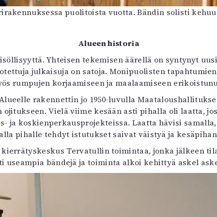
irakennuksessa puolitoista vuotta. Bändin solisti kehu
Alueen historia
eisöllisyyttä. Yhteisen tekemisen äärellä on syntynyt uu
otettuja julkaisuja on satoja. Monipuolisten tapahtumien li
yös rumpujen korjaamiseen ja maalaamiseen erikoistunu
Alueelle rakennettin jo 1950-luvulla Maataloushallitukse
n ojitukseen. Vielä viime kesään asti pihalla oli laatta, j
s- ja koskienperkausprojekteissa. Laatta hävisi samall
la pihalle tehdyt istutukset saivat väistyä ja kesäpihan t
kierrätyskeskus Tervatullin toimintaa, jonka jälkeen tila
ti useampia bändejä ja toiminta alkoi kehittyä askel aske