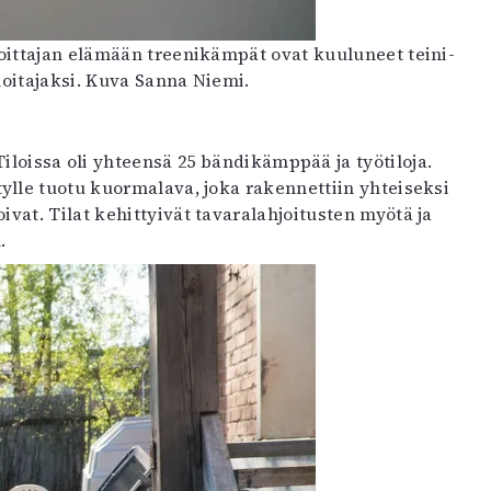
oittajan elämään treenikämpät ovat kuuluneet teini-
oitajaksi. Kuva Sanna Niemi.
iloissa oli yhteensä 25 bändikämppää ja työtiloja.
lle tuotu kuormalava, joka rakennettiin yhteiseksi
vat. Tilat kehittyivät tavaralahjoitusten myötä ja
.