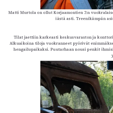
Matti Murtola on ollut Korjaamontien 2:n vuokralai
iästä asti. Treenikämpän as
Tilat jaettiin karkeasti keskusvaraston ja kontto
Alkuaikoina tiloja vuokranneet pyörivät enimmäkse
hengailupaikaksi. Puutarhaan nousi penkit ihmisil