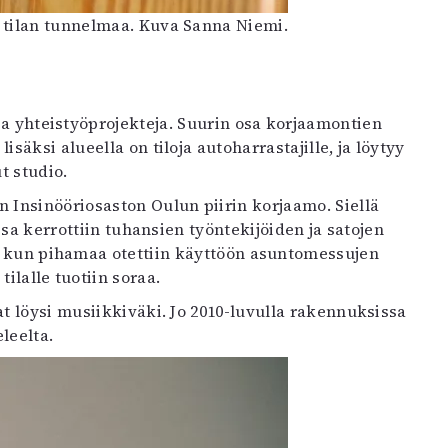
u tilan tunnelmaa. Kuva Sanna Niemi.
sia yhteistyöprojekteja. Suurin osa korjaamontien
säksi alueella on tiloja autoharrastajille, ja löytyy
t studio.
n Insinööriosaston Oulun piirin korjaamo. Siellä
ossa kerrottiin tuhansien työntekijöiden ja satojen
a, kun pihamaa otettiin käyttöön asuntomessujen
ilalle tuotiin soraa.
t löysi musiikkiväki. Jo 2010-luvulla rakennuksissa
leelta.