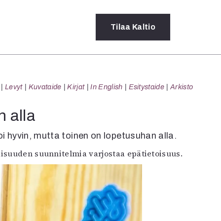
Tilaa
Kaltio
a
Levyt
Kuvataide
Kirjat
In English
Esitystaide
Arkisto
rot
ssä
 alla
s
dot
voi hyvin, mutta toinen on lopetusuhan alla.
y
suuden suunnitelmia varjostaa epätietoisuus.