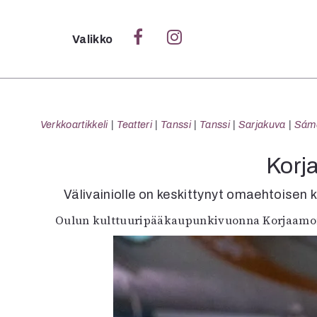
Sulje
Valikko
Ka
Verk
Verkkoartikkeli
Teatteri
Tanssi
Tanssi
Sarjakuva
Sámeg
Korj
S
Välivainiolle on keskittynyt omaehtoisen ku
S
Oulun kulttuuripääkaupunkivuonna Korjaamont
Pä
Pap