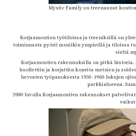
Mystic Family on treenannut konttor
Korjaamontien työtiloissa ja treeniksillä on yht
toiminnasta pyörii musiikin ympärillä ja tiloissa tu
sieltä m
Korjaamontien rakennuksilla on pitkä historia. 
huollettiin ja korjattiin koneita metsien ja soide
hevosten työpanoksesta 1950–1960-lukujen ojitu
parkkialueena. Samal
2000-luvulla Korjaamontien rakennukset palvelivat 
vaikut