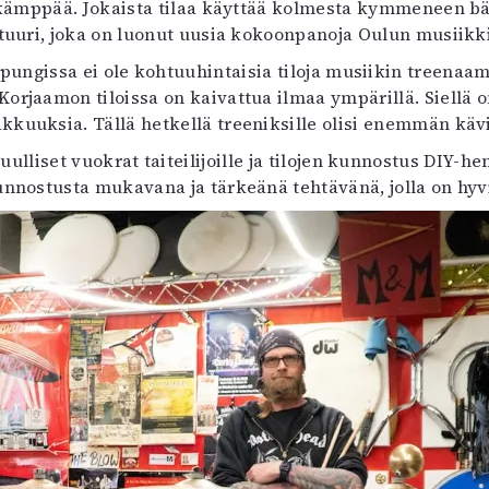
ikämppää. Jokaista tilaa käyttää kolmesta kymmeneen bän
tuuri, joka on luonut uusia kokoonpanoja Oulun musiikki
ungissa ei ole kohtuuhintaisia tiloja musiikin treenaam
Korjaamon tiloissa on kaivattua ilmaa ympärillä. Siellä 
akkuuksia. Tällä hetkellä treeniksille olisi enemmän kävij
liset vuokrat taiteilijoille ja tilojen kunnostus DIY-he
nnostusta mukavana ja tärkeänä tehtävänä, jolla on hyvi