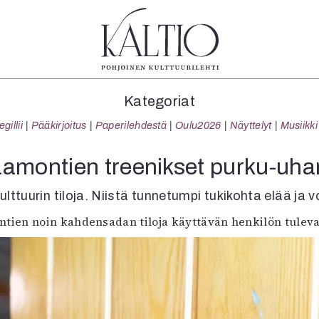
tegoriat
Lehdet
Info
Kategoriat
koartikkeli
4/2026
Tilaus j
illii
Pääkirjoitus
Paperilehdestä
Oulu2026
Näyttelyt
Musiikki
Teatteri
2–3/2026
irtonume
Tanssi
1/2026
Yhteistyö
aamontien treenikset purku-uhan
Tanssi
6/2025
Toimitu
arjakuva
5/2025 saame
Mediatie
lttuurin tiloja. Niistä tunnetumpi tukikohta elää ja 
ámegillii
5/2025
Kaltio r
ien noin kahdensadan tiloja käyttävän henkilön tulevai
äkirjoitus
Lehtiarkisto
erilehdestä
Oulu2026
Näyttelyt
Musiikki
Levyt