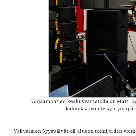
Korjaamontien keskusvarastolla on Matti K
kahdeksanvuotissyntymäpäivi
Välivainion Syyspäivät oli alueen toimijoiden voim