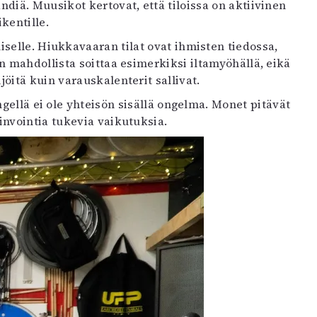
diä. Muusikot kertovat, että tiloissa on aktiivinen
kentille.
iselle. Hiukkavaaran tilat ovat ihmisten tiedossa,
on mahdollista soittaa esimerkiksi iltamyöhällä, eikä
öitä kuin varauskalenterit sallivat.
ngellä ei ole yhteisön sisällä ongelma. Monet pitävät
nvointia tukevia vaikutuksia.