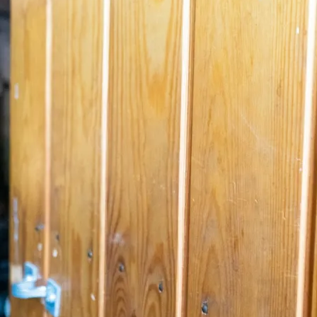
uvataide
Kirjat
n English
sitystaide
Arkisto