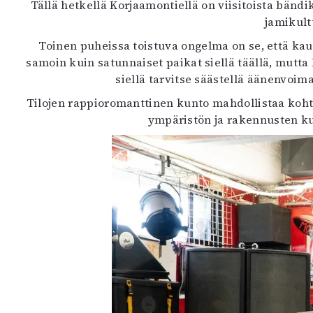
Tällä hetkellä Korjaamontiellä on viisitoista bänd
jamikult
Toinen puheissa toistuva ongelma on se, että kaup
samoin kuin satunnaiset paikat siellä täällä, mutta 
siellä tarvitse säästellä äänenvoim
Tilojen rappioromanttinen kunto mahdollistaa kohtuul
ympäristön ja rakennusten ku