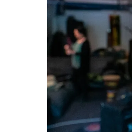
K
I
E