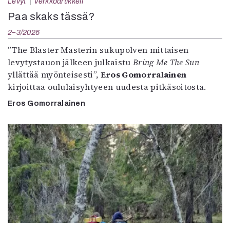
Levyt
Verkkoartikkeli
Paa skaks tässä?
2–3/2026
”The Blaster Masterin sukupolven mittaisen
levytystauon jälkeen julkaistu
Bring Me The Sun
yllättää myönteisesti”,
Eros Gomorralainen
kirjoittaa oululaisyhtyeen uudesta pitkäsoitosta.
Eros Gomorralainen