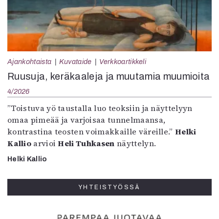
Ajankohtaista
Kuvataide
Verkkoartikkeli
Ruusuja, keräkaaleja ja muutamia muumioita
4/2026
”Toistuva yö taustalla luo teoksiin ja näyttelyyn
omaa pimeää ja varjoisaa tunnelmaansa,
kontrastina teosten voimakkaille väreille.”
Helki
Kallio
arvioi
Heli Tuhkasen
näyttelyn.
Helki Kallio
YHTEISTYÖSSÄ