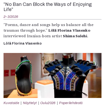
”No Ban Can Block the Ways of Enjoying
Life”
2–3/2026
”Poems, dance and songs help us balance all the
traumas through hope.”
Lölä Florina Vlasenko
interviewed Iranian-born artist
Shima Salehi
.
Lölä Florina Vlasenko
Kuvataide
Näyttelyt
Oulu2026
Paperilehdestä