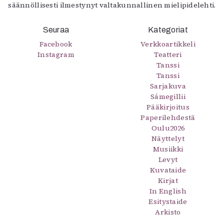
säännöllisesti ilmestynyt valtakunnallinen mielipidelehti.
Seuraa
Kategoriat
Facebook
Verkkoartikkeli
Instagram
Teatteri
Tanssi
Tanssi
Sarjakuva
Sámegillii
Pääkirjoitus
Paperilehdestä
Oulu2026
Näyttelyt
Musiikki
Levyt
Kuvataide
Kirjat
In English
Esitystaide
Arkisto