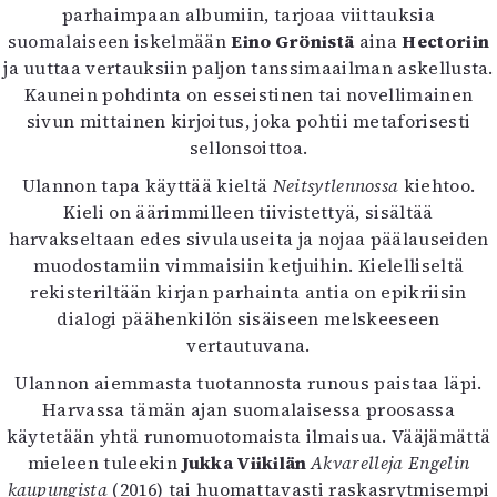
parhaimpaan albumiin, tarjoaa viittauksia
Mediatiedot
suomalaiseen iskelmään
Eino Grönistä
aina
Hectoriin
Kaltio ry
ja uuttaa vertauksiin paljon tanssimaailman askellusta.
Kaunein pohdinta on esseistinen tai novellimainen
sivun mittainen kirjoitus, joka pohtii metaforisesti
sellonsoittoa.
Ulannon tapa käyttää kieltä
Neitsytlennossa
kiehtoo.
Kieli on äärimmilleen tiivistettyä, sisältää
harvakseltaan edes sivulauseita ja nojaa päälauseiden
muodostamiin vimmaisiin ketjuihin. Kielelliseltä
rekisteriltään kirjan parhainta antia on epikriisin
dialogi päähenkilön sisäiseen melskeeseen
vertautuvana.
Ulannon aiemmasta tuotannosta runous paistaa läpi.
Harvassa tämän ajan suomalaisessa proosassa
käytetään yhtä runomuotomaista ilmaisua. Vääjämättä
mieleen tuleekin
Jukka Viikilän
Akvarelleja Engelin
kaupungista
(2016) tai huomattavasti raskasrytmisempi