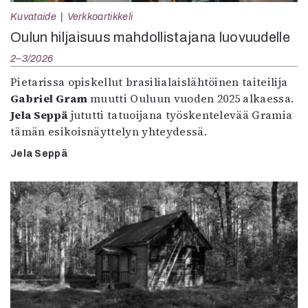
Kuvataide
Verkkoartikkeli
Oulun hiljaisuus mahdollistajana luovuudelle
2–3/2026
Pietarissa opiskellut brasilialaislähtöinen taiteilija
Gabriel Gram
muutti Ouluun vuoden 2025 alkaessa.
Jela Seppä
jututti tatuoijana työskentelevää Gramia
tämän esikoisnäyttelyn yhteydessä.
Jela Seppä