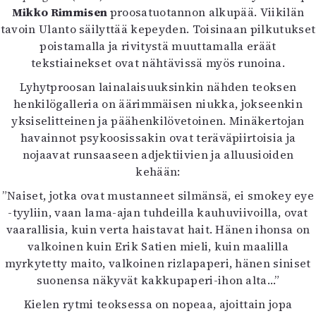
Mikko Rimmisen
proosatuotannon alkupää. Viikilän
tavoin Ulanto säilyttää kepeyden. Toisinaan pilkutukset
poistamalla ja rivitystä muuttamalla eräät
tekstiainekset ovat nähtävissä myös runoina.
Lyhytproosan lainalaisuuksinkin nähden teoksen
henkilögalleria on äärimmäisen niukka, jokseenkin
yksiselitteinen ja päähenkilövetoinen. Minäkertojan
havainnot psykoosissakin ovat teräväpiirtoisia ja
nojaavat runsaaseen adjektiivien ja alluusioiden
kehään:
”Naiset, jotka ovat mustanneet silmänsä, ei smokey eye
-tyyliin, vaan lama-ajan tuhdeilla kauhuviivoilla, ovat
vaarallisia, kuin verta haistavat hait. Hänen ihonsa on
valkoinen kuin Erik Satien mieli, kuin maalilla
myrkytetty maito, valkoinen rizlapaperi, hänen siniset
suonensa näkyvät kakkupaperi-ihon alta…”
Kielen rytmi teoksessa on nopeaa, ajoittain jopa