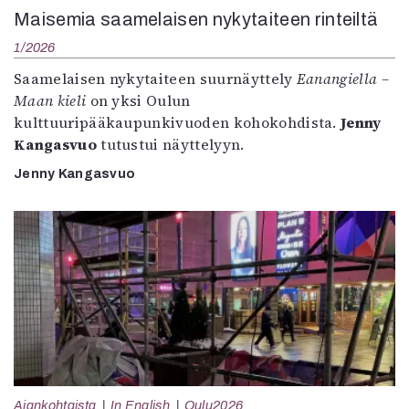
Maisemia saamelaisen nykytaiteen rinteiltä
1/2026
Saamelaisen nykytaiteen suurnäyttely
Eanangiella –
Maan kieli
on yksi Oulun
kulttuuripääkaupunkivuoden kohokohdista.
Jenny
Kangasvuo
tutustui näyttelyyn.
Jenny Kangasvuo
Ajankohtaista
In English
Oulu2026