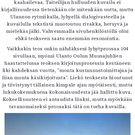
kaahailevaa. Taiteilijan hulluuden kuvailu ei
kirjallisuudessa tietenkään ole mitenkään uutta, mutta
Ulannon rytmiikalla, lyhyellä dialogivasteella ja
kuvailulla tekstistä muotoutuu rivakka, hersyvä ja
mielekäs jälki. Vahvemmalla sivuhenkilöstöllä olisi
ehkä teokseen saatu enemmän resonointia.
Vaikkakin teos onkin nähdäkseni lyhytproosaa 104
sivullaan, myönsi Ulanto Oulun Muusajuhlien
haastattelussa teoksen kirjoitusprosessin kestäneen
liki kahdeksan vuotta, ”monta kustannustoimittajaa ja
liian monta käsikirjoitusta”. Liekö teoksesta hioutunut
ja tiivistynyt tällainen kimpale ajan myötäisesti, mutta
lukukokemuksena kokonaisuudesta jää hallittu kuva.
Kokeellisuuteen ei antauduta liiaksi, mutta myöskään
tavanomaiseksi proosaksi tätä on turha kuvailla.