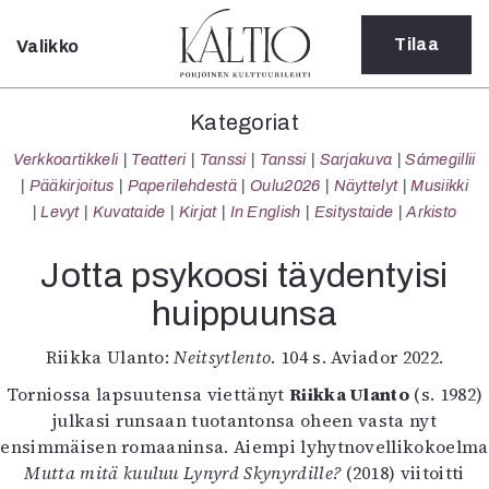
Tilaa
Valikko
Sulje
Kategoriat
Kategoriat
Verkkoartikkeli
Verkkoartikkeli
Teatteri
Tanssi
Tanssi
Sarjakuva
Sámegillii
Teatteri
Pääkirjoitus
Paperilehdestä
Oulu2026
Näyttelyt
Musiikki
Tanssi
Levyt
Kuvataide
Kirjat
In English
Esitystaide
Arkisto
Tanssi
Sarjakuva
Jotta psykoosi täydentyisi
Sámegillii
huippuunsa
Pääkirjoitus
Paperilehdestä
Riikka Ulanto:
Neitsytlento
. 104 s. Aviador 2022.
Oulu2026
Näyttelyt
Torniossa lapsuutensa viettänyt
Riikka Ulanto
(s. 1982)
Musiikki
julkasi runsaan tuotantonsa oheen vasta nyt
Levyt
ensimmäisen romaaninsa. Aiempi lyhytnovellikokoelma
Kuvataide
Mutta mitä kuuluu Lynyrd Skynyrdille?
(2018) viitoitti