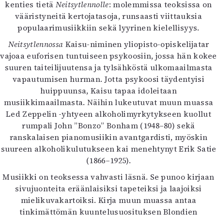
Kirjat
kenties tietä
Neitsytlennolle
: molemmissa teoksissa on
In English
vääristyneitä kertojatasoja, runsaasti viittauksia
Esitystaide
populaarimusiikkiin sekä lyyrinen kielellisyys.
Arkisto
Neitsytlennossa
Kaisu-niminen yliopisto-opiskelijatar
vajoaa euforisen tuntuiseen psykoosiin, jossa hän kokee
Lehdet
suuren taiteilijuutensa ja tylsähköstä ulkomaailmasta
vapautumisen hurman. Jotta psykoosi täydentyisi
4/2026
huippuunsa, Kaisu tapaa idoleitaan
2–3/2026
musiikkimaailmasta. Näihin lukeutuvat muun muassa
1/2026
Led Zeppelin -yhtyeen alkoholimyrkytykseen kuollut
6/2025
rumpali John ”Bonzo” Bonham (1948–80) sekä
5/2025 saame
ranskalaisen pianomusiikin avantgardisti, myöskin
5/2025
suureen alkoholikulutukseen kai menehtynyt Erik Satie
Lehtiarkisto
(1866–1925).
Info
Musiikki on teoksessa vahvasti läsnä. Se punoo kirjaan
sivujuonteita eräänlaisiksi tapeteiksi ja laajoiksi
Tilaus ja irtonumerot
mielikuvakartoiksi. Kirja muun muassa antaa
Yhteistyössä
tinkimättömän kuuntelusuosituksen Blondien
Toimitus