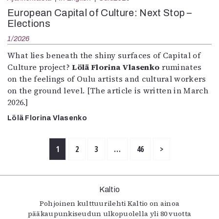
European Capital of Culture: Next Stop –
Elections
1/2026
What lies beneath the shiny surfaces of Capital of
Culture project?
Lölä Florina Vlasenko
ruminates
on the feelings of Oulu artists and cultural workers
on the ground level. [The article is written in March
2026.]
Lölä Florina Vlasenko
1
2
3
…
46
>
Kaltio
Pohjoinen kulttuurilehti Kaltio on ainoa
pääkaupunkiseudun ulkopuolella yli 80 vuotta