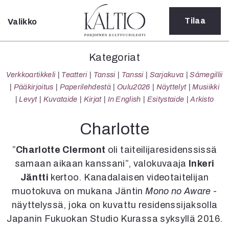
Tilaa
Valikko
Sulje
Kategoriat
Kategoriat
Verkkoartikkeli
Verkkoartikkeli
Teatteri
Tanssi
Tanssi
Sarjakuva
Sámegillii
Teatteri
Pääkirjoitus
Paperilehdestä
Oulu2026
Näyttelyt
Musiikki
Tanssi
Levyt
Kuvataide
Kirjat
In English
Esitystaide
Arkisto
Tanssi
Sarjakuva
Charlotte
Sámegillii
Pääkirjoitus
”
Charlotte Clermont
oli taiteilijaresidenssissä
Paperilehdestä
samaan aikaan kanssani”, valokuvaaja
Inkeri
Oulu2026
Jäntti
kertoo. Kanadalaisen videotaitelijan
Näyttelyt
muotokuva on mukana Jäntin
Mono no Aware
-
Musiikki
näyttelyssä, joka on kuvattu residenssijaksolla
Levyt
Japanin Fukuokan Studio Kurassa syksyllä 2016.
Kuvataide