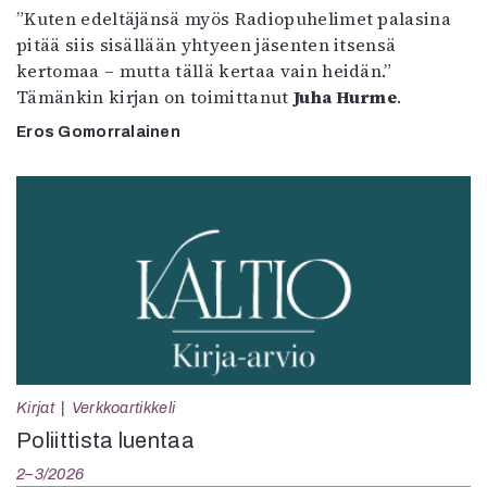
”Kuten edeltäjänsä myös Radiopuhelimet palasina
pitää siis sisällään yhtyeen jäsenten itsensä
kertomaa – mutta tällä kertaa vain heidän.”
Tämänkin kirjan on toimittanut
Juha Hurme
.
Eros Gomorralainen
Kirjat
Verkkoartikkeli
Poliittista luentaa
2–3/2026