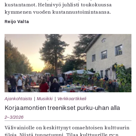
kustantamot. Helmivyö juhlisti toukokuussa
kymmenen vuoden kustannustoimintaansa.
Reijo Valta
Ajankohtaista
Musiikki
Verkkoartikkeli
Korjaamontien treenikset purku-uhan alla
2–3/2026
Välivainiolle on keskittynyt omaehtoisen kulttuurin
tiloja. Niistä tunnetumpi, Tilaa kulttuurille ry:n