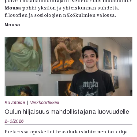
polven maahanmuuttajan itsetietoisuus muotoutuu?
Mousa
pohtii yksilön ja yhteiskunnan suhdetta
filosofien ja sosiologien näkökulmien valossa.
Mousa
Kuvataide
Verkkoartikkeli
Oulun hiljaisuus mahdollistajana luovuudelle
2–3/2026
Pietarissa opiskellut brasilialaislähtöinen taiteilija