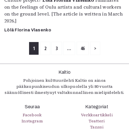
Culture project?
Lölä Florina Vlasenko
ruminates
on the feelings of Oulu artists and cultural workers
on the ground level. [The article is written in March
2026.]
Lölä Florina Vlasenko
1
2
3
…
46
>
Kaltio
Pohjoinen kulttuurilehti Kaltio on ainoa
pääkaupunkiseudun ulkopuolella yli 80 vuotta
säännöllisesti ilmestynyt valtakunnallinen mielipidelehti.
Seuraa
Kategoriat
Facebook
Verkkoartikkeli
Instagram
Teatteri
Tanssi