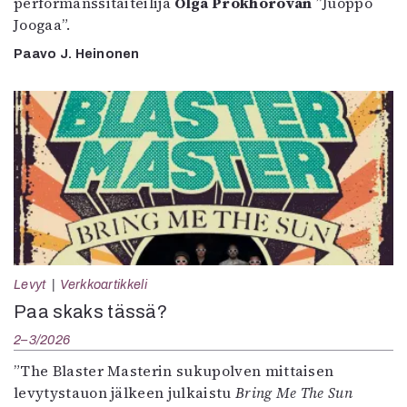
performanssitaiteilija
Olga Prokhorovan
”Juoppo
Joogaa”.
Paavo J. Heinonen
Levyt
Verkkoartikkeli
Paa skaks tässä?
2–3/2026
”The Blaster Masterin sukupolven mittaisen
levytystauon jälkeen julkaistu
Bring Me The Sun