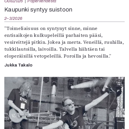
Oulu2026
Paperilehdestä
Kaupunki syntyy suistoon
2–3/2026
”Toimeliaisuus on syntynyt sinne, minne
entisaikojen kulkupeleillä parhaiten pääsi,
vesireittejä pitkin. Jokea ja merta. Veneillä, ruuhilla,
tukkilautoilla, laivoilla. Talvella hiihtäen tai
eloperäisillä vetopeleillä. Poroilla ja hevosilla.”
Jukka Takalo