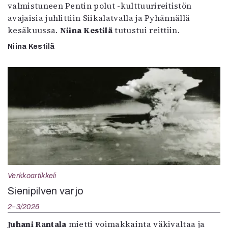
valmistuneen Pentin polut -kulttuurireitistön
avajaisia juhlittiin Siikalatvalla ja Pyhännällä
kesäkuussa.
Niina Kestilä
tutustui reittiin.
Niina Kestilä
Verkkoartikkeli
Sienipilven varjo
2–3/2026
Juhani Rantala
mietti voimakkainta väkivaltaa ja