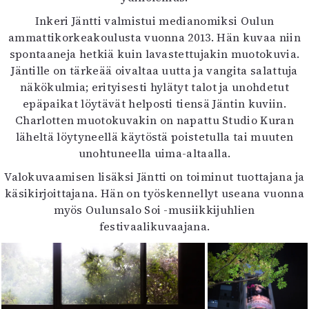
Mediatiedot
Inkeri Jäntti valmistui medianomiksi Oulun
Kaltio ry
ammattikorkeakoulusta vuonna 2013. Hän kuvaa niin
spontaaneja hetkiä kuin lavastettujakin muotokuvia.
Jäntille on tärkeää oivaltaa uutta ja vangita salattuja
näkökulmia; erityisesti hylätyt talot ja unohdetut
epäpaikat löytävät helposti tiensä Jäntin kuviin.
Charlotten muotokuvakin on napattu Studio Kuran
läheltä löytyneellä käytöstä poistetulla tai muuten
unohtuneella uima-altaalla.
Valokuvaamisen lisäksi Jäntti on toiminut tuottajana ja
käsikirjoittajana. Hän on työskennellyt useana vuonna
myös Oulunsalo Soi -musiikkijuhlien
festivaalikuvaajana.