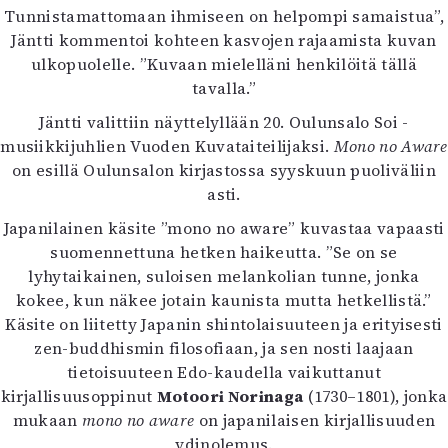
Kirjat
Tunnistamattomaan ihmiseen on helpompi samaistua”,
In English
Jäntti kommentoi kohteen kasvojen rajaamista kuvan
Esitystaide
ulkopuolelle. ”Kuvaan mielelläni henkilöitä tällä
Arkisto
tavalla.”
Jäntti valittiin näyttelyllään 20. Oulunsalo Soi -
Lehdet
musiikkijuhlien Vuoden Kuvataiteilijaksi.
Mono no Aware
4/2026
on esillä Oulunsalon kirjastossa syyskuun puoliväliin
2–3/2026
asti.
1/2026
Japanilainen käsite ”mono no aware” kuvastaa vapaasti
6/2025
suomennettuna hetken haikeutta. ”Se on se
5/2025 saame
lyhytaikainen, suloisen melankolian tunne, jonka
5/2025
kokee, kun näkee jotain kaunista mutta hetkellistä.”
Lehtiarkisto
Käsite on liitetty Japanin shintolaisuuteen ja erityisesti
zen-buddhismin filosofiaan, ja sen nosti laajaan
Info
tietoisuuteen Edo-kaudella vaikuttanut
kirjallisuusoppinut
Tilaus ja irtonumerot
Motoori Norinaga
(1730–1801), jonka
mukaan
mono no aware
Yhteistyössä
on japanilaisen kirjallisuuden
ydinolemus.
Toimitus