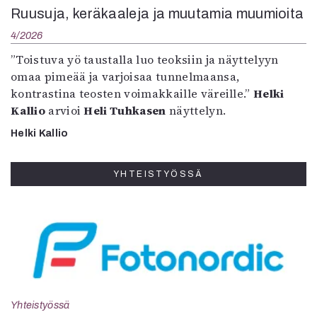
Ruusuja, keräkaaleja ja muutamia muumioita
4/2026
”Toistuva yö taustalla luo teoksiin ja näyttelyyn
omaa pimeää ja varjoisaa tunnelmaansa,
kontrastina teosten voimakkaille väreille.”
Helki
Kallio
arvioi
Heli Tuhkasen
näyttelyn.
Helki Kallio
YHTEISTYÖSSÄ
Yhteistyössä