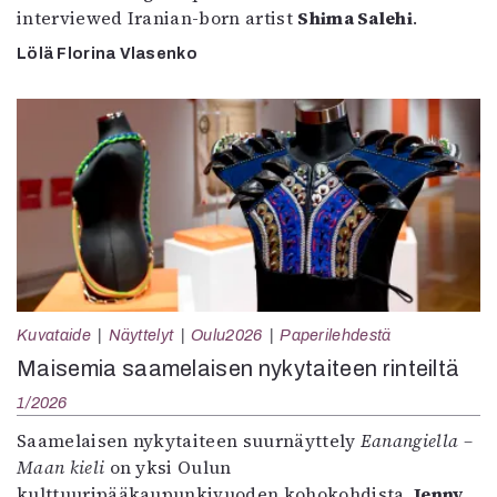
interviewed Iranian-born artist
Shima Salehi
.
Lölä Florina Vlasenko
Kuvataide
Näyttelyt
Oulu2026
Paperilehdestä
Maisemia saamelaisen nykytaiteen rinteiltä
1/2026
Saamelaisen nykytaiteen suurnäyttely
Eanangiella –
Maan kieli
on yksi Oulun
kulttuuripääkaupunkivuoden kohokohdista.
Jenny