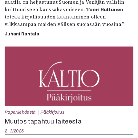
säätila on heijastunut Suomen ja Venäjän välisiin
kulttuuriseen kanssakäymiseen.
Tomi Huttunen
toteaa kirjallisuuden kääntäminen olleen
vilkkaampaa maiden välisen suojasään vuosina.”
Juhani Rantala
Paperilehdestä
Pääkirjoitus
Muutos tapahtuu taiteesta
2–3/2026