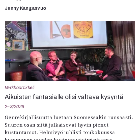
Jenny Kangasvuo
Verkkoartikkeli
Aikuisten fantasialle olisi valtava kysyntä
2–3/2026
Genrekirjallisuutta luetaan Suomessakin runsaasti.
Suuren osan siitä julkaisevat hyvin pienet
kustantamot. Helmivyö juhlisti toukokuussa
kymmenen vuoden kustannustoimintaansa.