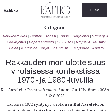
Tilaa
Valikko
Sulje
Kategoriat
Kategoriat
Verkkoartikkeli
Verkkoartikkeli
Teatteri
Tanssi
Tanssi
Sarjakuva
Sámegillii
Teatteri
Pääkirjoitus
Paperilehdestä
Oulu2026
Näyttelyt
Musiikki
Tanssi
Levyt
Kuvataide
Kirjat
In English
Esitystaide
Arkisto
Tanssi
Sarjakuva
Rakkauden moniulotteisuus
Sámegillii
virolaisessa kontekstissa
Pääkirjoitus
Paperilehdestä
1970- ja 1980-luvuilla
Oulu2026
Näyttelyt
Kai Aareleid:
Tyyni valtameri
. Suom. Outi Hytönen. 305 s.
Musiikki
S & S 2023.
Levyt
Tartossa 1972 syntynyt virolainen
Kai Aareleid
on
Kuvataide
monipuolinen lahjakkuus, joka valmistui Helsingin