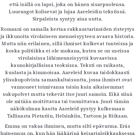
että isällä on lapsi, joka on hänen sisarpuolensa.
Mediatiedot
Luurangot kolisevat ja lujaa Aareleidin tekstissä.
Kaltio ry
Sirpaleista syntyy aina uutta.
Romaani on samalla kertaa rakkaustarinoiden risteytys
ja ikkunoita virolaiseen menneisyyteen avaava historia.
Mutta niin erilainen, sillä ihmiset kulkevat tunteissa ja
koska politiikka ei ole mukana, kuten se on useissa
virolaisissa lähimenneisyyttä kuvaavissa
kaunokirjallisissa teoksissa. Teksti on raikasta,
kuulasta ja kimmoisaa. Aareleid kuvaa taidokkaasti
ylisukupolvista samankaltaisuutta, jossa ihmiset ovat
vannoneet toimivansa toisin kuin aikaisemmat
sukupolvet mutta tekevät itse juuri samoin. Eikä siinä
ole mitään moitittavaa tai tuomittavaa. Juuri tämän
näkökulman kautta Aareleid pystyy kulkemaan
Tallinasta Pietariin, Helsinkiin, Tartoon ja Riikaan.
Emma on vakaa ihminen, mutta silti epävarma. Eräs
huipennus on, kun hän lääkärinä keisarinleikkauksessa