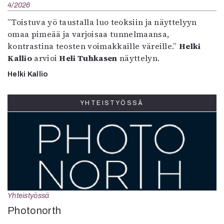
4/2026
”Toistuva yö taustalla luo teoksiin ja näyttelyyn
omaa pimeää ja varjoisaa tunnelmaansa,
kontrastina teosten voimakkaille väreille.”
Helki
Kallio
arvioi
Heli Tuhkasen
näyttelyn.
Helki Kallio
YHTEISTYÖSSÄ
Yhteistyössä
Photonorth