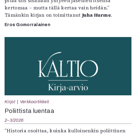
pitää siis sisällään yhtyeen jäsenten itsensä
kertomaa – mutta tällä kertaa vain heidän.”
Tämänkin kirjan on toimittanut
Juha Hurme
.
Eros Gomorralainen
Kirjat
Verkkoartikkeli
Poliittista luentaa
2–3/2026
”Historia osoittaa, kuinka kulloinenkin poliittinen