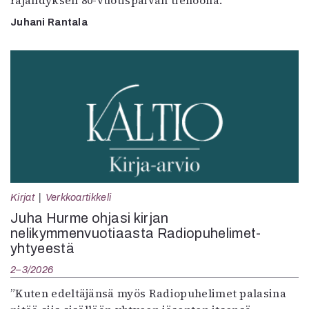
räjähdyksen 80-vuotispäivän tienoolla.
Juhani Rantala
Kirjat
Verkkoartikkeli
Juha Hurme ohjasi kirjan
nelikymmenvuotiaasta Radiopuhelimet-
yhtyeestä
2–3/2026
”Kuten edeltäjänsä myös Radiopuhelimet palasina