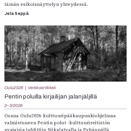
tämän esikoisnäyttelyn yhteydessä.
Jela Seppä
Oulu2026
Verkkoartikkeli
Pentin poluilla kirjailijan jalanjäljillä
2–3/2026
Osana Oulu2026-kulttuuripääkaupunkiohjelmaa
valmistuneen Pentin polut -kulttuurireitistön
avajaisia juhlittiin Siikalatvalla ja Pyhännällä