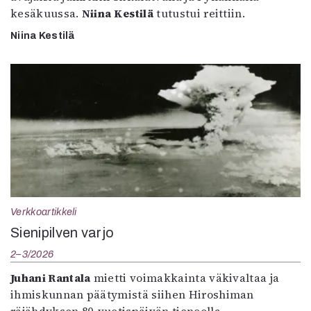
kesäkuussa.
Niina Kestilä
tutustui reittiin.
Niina Kestilä
Verkkoartikkeli
Sienipilven varjo
2–3/2026
Juhani Rantala
mietti voimakkainta väkivaltaa ja
ihmiskunnan päätymistä siihen Hiroshiman