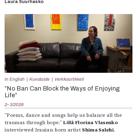
Laura Suurhasko
In English
Kuvataide
Verkkoartikkeli
”No Ban Can Block the Ways of Enjoying
Life”
2–3/2026
”Poems, dance and songs help us balance all the
traumas through hope.”
Lölä Florina Vlasenko
interviewed Iranian-born artist
Shima Salehi
.