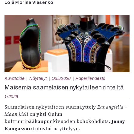
Lölä Florina Vlasenko
Kuvataide
Näyttelyt
Oulu2026
Paperilehdestä
Maisemia saamelaisen nykytaiteen rinteiltä
1/2026
Saamelaisen nykytaiteen suurnäyttely
Eanangiella –
Maan kieli
on yksi Oulun
kulttuuripääkaupunkivuoden kohokohdista.
Jenny
Kangasvuo
tutustui näyttelyyn.