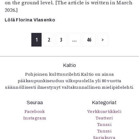
on the ground level. [The article is written in March
2026.]
Lölä Florina Vlasenko
1
2
3
…
46
>
Kaltio
Pohjoinen kulttuurilehti Kaltio on ainoa
pääkaupunkiseudun ulkopuolella yli 80 vuotta
säännöllisesti ilmestynyt valtakunnallinen mielipidelehti.
Seuraa
Kategoriat
Facebook
Verkkoartikkeli
Instagram
Teatteri
Tanssi
Tanssi
Sarjakuva