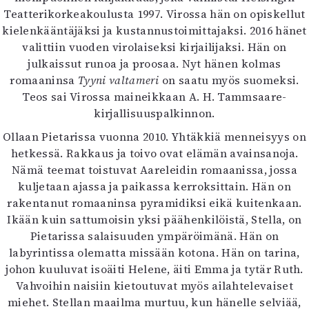
Kirjat
Teatterikorkeakoulusta 1997. Virossa hän on opiskellut
In English
kielenkääntäjäksi ja kustannustoimittajaksi. 2016 hänet
Esitystaide
valittiin vuoden virolaiseksi kirjailijaksi. Hän on
Arkisto
julkaissut runoa ja proosaa. Nyt hänen kolmas
romaaninsa
Tyyni valtameri
on saatu myös suomeksi.
Lehdet
Teos sai Virossa maineikkaan A. H. Tammsaare-
kirjallisuuspalkinnon.
4/2026
2–3/2026
Ollaan Pietarissa vuonna 2010. Yhtäkkiä menneisyys on
1/2026
hetkessä. Rakkaus ja toivo ovat elämän avainsanoja.
6/2025
Nämä teemat toistuvat Aareleidin romaanissa, jossa
5/2025 saame
kuljetaan ajassa ja paikassa kerroksittain. Hän on
5/2025
rakentanut romaaninsa pyramidiksi eikä kuitenkaan.
Lehtiarkisto
Ikään kuin sattumoisin yksi päähenkilöistä, Stella, on
Pietarissa salaisuuden ympäröimänä. Hän on
Info
labyrintissa olematta missään kotona. Hän on tarina,
johon kuuluvat isoäiti Helene, äiti Emma ja tytär Ruth.
Tilaus ja irtonumerot
Vahvoihin naisiin kietoutuvat myös ailahtelevaiset
Yhteistyössä
miehet. Stellan maailma murtuu, kun hänelle selviää,
Toimitus