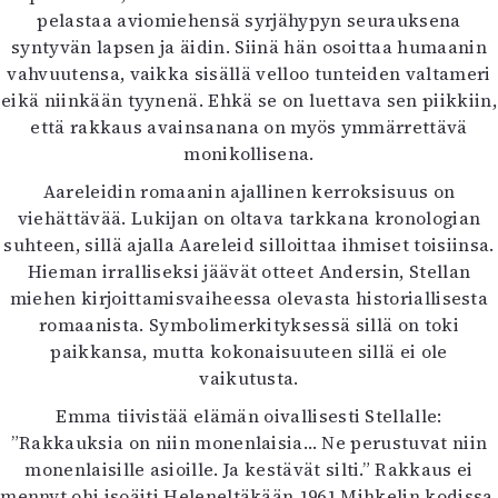
pelastaa aviomiehensä syrjähypyn seurauksena
syntyvän lapsen ja äidin. Siinä hän osoittaa humaanin
vahvuutensa, vaikka sisällä velloo tunteiden valtameri
eikä niinkään tyynenä. Ehkä se on luettava sen piikkiin,
että rakkaus avainsanana on myös ymmärrettävä
monikollisena.
Aareleidin romaanin ajallinen kerroksisuus on
viehättävää. Lukijan on oltava tarkkana kronologian
suhteen, sillä ajalla Aareleid silloittaa ihmiset toisiinsa.
Hieman irralliseksi jäävät otteet Andersin, Stellan
miehen kirjoittamisvaiheessa olevasta historiallisesta
romaanista. Symbolimerkityksessä sillä on toki
paikkansa, mutta kokonaisuuteen sillä ei ole
vaikutusta.
Emma tiivistää elämän oivallisesti Stellalle:
”Rakkauksia on niin monenlaisia… Ne perustuvat niin
monenlaisille asioille. Ja kestävät silti.” Rakkaus ei
mennyt ohi isoäiti Heleneltäkään 1961 Mihkelin kodissa.