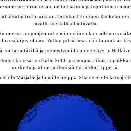
uvataide
n näemme performanssia, installaatiota ja loputtoman mä
Kirjat
nälkäkatastrofin aikaan. Oululaislähtöinen Koskelainen n
n English
lavalle merkillisellä tavalla.
sitystaide
Arkisto
 Suomessa on puhjennut ensimmäinen kansallinen vesikr
uvesijärjestelmän. Valtaa pitää fasistisia tunnuksia käy
ä, valtaapitävillä ja menestyneillä menee hyvin. Nälkävu
stensa kanssa matkalle kohti parempaa aikaa ja paikkaa
surkeita ja ahneita ihmisiä tai niiden rippeitä.
ei ole Marjalle ja lapsille helppo. Sitä se ei ole katsojal