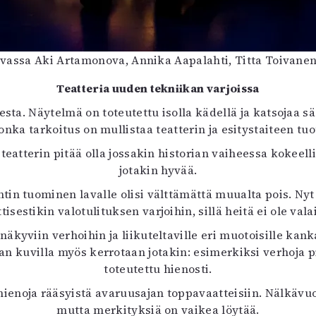
uvassa Aki Artamonova, Annika Aapalahti, Titta Toivan
Teatteria uuden tekniikan varjoissa
esta. Näytelmä on toteutettu isolla kädellä ja katsojaa
ka tarkoitus on mullistaa teatterin ja esitystaiteen tu
 teatterin pitää olla jossakin historian vaiheessa kokeel
jotakin hyvää.
tin tuominen lavalle olisi välttämättä muualta pois. Nyt
tisestikin valotulituksen varjoihin, sillä heitä ei ole va
äkyviin verhoihin ja liikuteltaville eri muotoisille kank
kuvilla myös kerrotaan jotakin: esimerkiksi verhoja pit
toteutettu hienosti.
ienoja rääsyistä avaruusajan toppavaatteisiin. Nälkävuos
mutta merkityksiä on vaikea löytää.