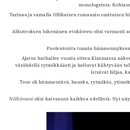
monologeista. Kohtaust
Tarinaa ja samalla Ollikaisen romaanin omituisen hie
Alkuteoksen lukeminen etukäteen olisi varmasti aut
Puolentoista tunnin hämmennyksen 
Ajatus harhailee vuosia sitten Kiasmassa näkem
värähdellä rytmikkäästi ja heiluvat kiihtyvään taht
istuivat hiljaa, 
Teos oli hämmentävä, hauska, rytmikäs, ytimekäs j
Nälkävuosi
olisi kaivannut kaikkea edellistä. Nyt nä