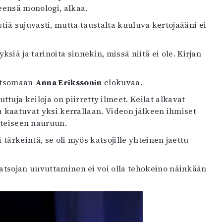
leensä monologi, alkaa.
tiä sujuvasti, mutta taustalta kuuluva kertojaääni ei
ä ja tarinoita sinnekin, missä niitä ei ole. Kirjan
katsomaan
Anna Erikssonin
elokuvaa.
uja keiloja on piirretty ilmeet. Keilat alkavat
 ja kaatuvat yksi kerrallaan. Videon jälkeen ihmiset
yhteiseen nauruun.
 tärkeintä, se oli myös katsojille yhteinen jaettu
 Katsojan uuvuttaminen ei voi olla tehokeino näinkään