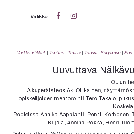
Sulje
Valikko
Ka
Verk
Verkkoartikkeli
Teatteri
Tanssi
Tanssi
Sarjakuva
Sámeg
Uuvuttava Nälkävuo
S
Oulun te
S
Alkuperäisteos Aki Ollikainen, näyttämöso
Pä
opiskelijoiden mentorointi Tero Takalo, puku
Pap
Koskela
Rooleissa Annika Aapalahti, Pentti Korhonen, 
Kujala, Annina Rokka, Henri Tuom
Oulun teatterin
Nälkävuosi
on piinaavaa teatteria.
O