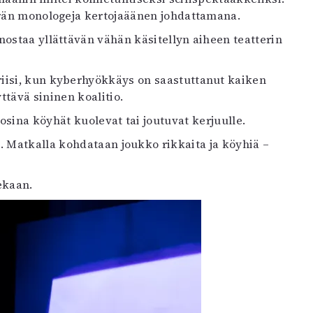
ärän monologeja kertojaäänen johdattamana.
ostaa yllättävän vähän käsitellyn aiheen teatterin
iisi, kun kyberhyökkäys on saastuttanut kaiken
ttävä sininen koalitio.
osina köyhät kuolevat tai joutuvat kerjuulle.
. Matkalla kohdataan joukko rikkaita ja köyhiä –
lekaan.