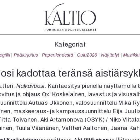
tegoriat
Lehdet
Info
Kategoriat
koartikkeli
4/2026
Tilaus j
illii
Pääkirjoitus
Paperilehdestä
Oulu2026
Näyttelyt
Musiikki
Teatteri
2–3/2026
irtonume
Tanssi
1/2026
Yhteistyö
si kadottaa teränsä aistiärsy
Tanssi
6/2025
Toimitu
arjakuva
5/2025 saame
Mediatie
atteri:
Nälkävuosi
. Kantaesitys pienellä näyttämöllä 
ámegillii
5/2025
Kaltio r
vitus ja ohjaus Oxi Koskelainen, lavastus ja visuaali
äkirjoitus
Lehtiarkisto
suunnittelu Autuas Ukkonen, valosuunnittelu Mika Ry
erilehdestä
inen, maskeeraus- ja kampaussuunnittelu Eija Juuti
Oulu2026
Titta Toivanen, Aki Artamonova (OSYK) / Niko Viita
Näyttelyt
inen, Tuula Väänänen, Valtteri Aaltonen, Jaana Ka
Musiikki
Levyt
xi Koskelainen
on sovittanut
Aki Ollikaisen
palkitun ro