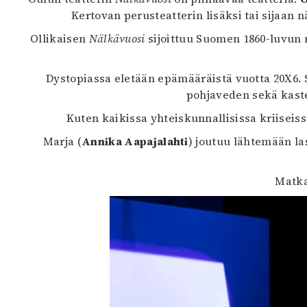
K
Kertovan perusteatterin lisäksi tai sijaa
Ollikaisen
Nälkävuosi
sijoittuu Suomen 1860-luvun 
I
E
Dystopiassa eletään epämääräistä vuotta 20X6.
pohjaveden sekä kastel
Kuten kaikissa yhteiskunnallisissa kriiseiss
Marja (
Annika Aapajalahti
) joutuu lähtemään la
Matka 