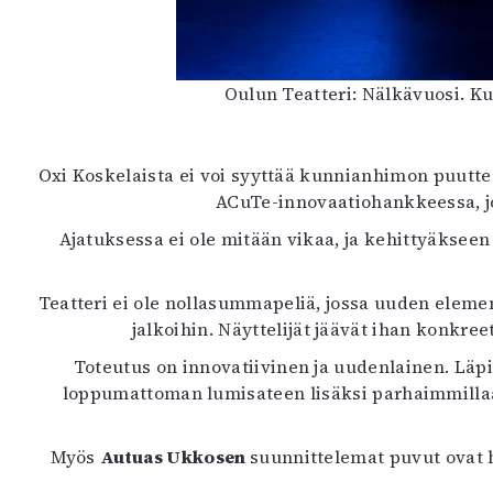
Oulun Teatteri: Nälkävuosi. K
Oxi Koskelaista ei voi syyttää kunnianhimon puutte
ACuTe-innovaatiohankkeessa, jon
Ajatuksessa ei ole mitään vikaa, ja kehittyäkseen
Teatteri ei ole nollasummapeliä, jossa uuden elemen
jalkoihin. Näyttelijät jäävät ihan konkreet
Toteutus on innovatiivinen ja uudenlainen. Läpin
loppumattoman lumisateen lisäksi parhaimmillaan 
Myös
Autuas Ukkosen
suunnittelemat puvut ovat h