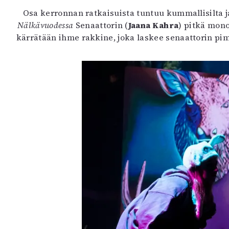
Osa kerronnan ratkaisuista tuntuu kummallisilta j
Nälkävuodessa
Senaattorin (
Jaana Kahra
) pitkä mono
kärrätään ihme rakkine, joka laskee senaattorin pim