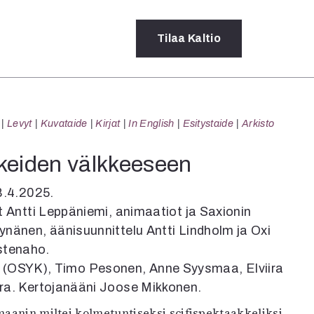
Tilaa
Kaltio
a
Levyt
Kuvataide
Kirjat
In English
Esitystaide
Arkisto
rot
ssä
kkeiden välkkeeseen
s
dot
8.4.2025.
y
t Antti Leppäniemi, animaatiot ja Saxionin
ynänen, äänisuunnittelu Antti Lindholm ja Oxi
stenaho.
la (OSYK), Timo Pesonen, Anne Syysmaa, Elviira
hra. Kertojanääni Joose Mikkonen.
maanin miltei kolmetuntiseksi scifispektaakkeliksi.