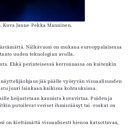
en. Kuva Janne-Pekka Manninen.
 säästämättä. Nälkävuosi on mukana eurooppalaisessa
otanto uuden teknologian avulla.
lista. Ehkä perinteisessä kerronnassa on kuitenkin
 näyttelijäohjaus jää päälle vyöryvän visuaalisuuden
laistu juuri lainkaan kaikissa kohtauksissa.
aille heijastetaan kaunista kuvavirtaa. Puiden ja
kin putoilevat veriset ihmisrääsyt tai -roskat on
i on kieltämättä visuaalisesti hienoa katsottavaa,