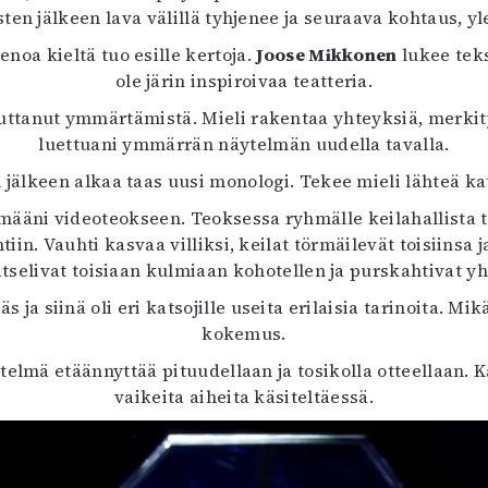
en jälkeen lava välillä tyhjenee ja seuraava kohtaus, y
noa kieltä tuo esille kertoja.
Joose Mikkonen
lukee teks
ole järin inspiroivaa teatteria.
tanut ymmärtämistä. Mieli rakentaa yhteyksiä, merkityksi
luettuani ymmärrän näytelmän uudella tavalla.
jälkeen alkaa taas uusi monologi. Tekee mieli lähteä 
ääni videoteokseen. Teoksessa ryhmälle keilahallista tutt
iin. Vauhti kasvaa villiksi, keilat törmäilevät toisiinsa
katselivat toisiaan kulmiaan kohotellen ja purskahtivat 
a siinä oli eri katsojille useita erilaisia tarinoita. Mikä
kokemus.
ytelmä etäännyttää pituudellaan ja tosikolla otteellaan.
vaikeita aiheita käsiteltäessä.