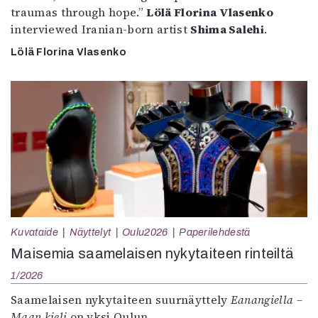
traumas through hope.”
Lölä Florina Vlasenko
interviewed Iranian-born artist
Shima Salehi
.
Lölä Florina Vlasenko
Kuvataide
Näyttelyt
Oulu2026
Paperilehdestä
Maisemia saamelaisen nykytaiteen rinteiltä
1/2026
Saamelaisen nykytaiteen suurnäyttely
Eanangiella –
Maan kieli
on yksi Oulun