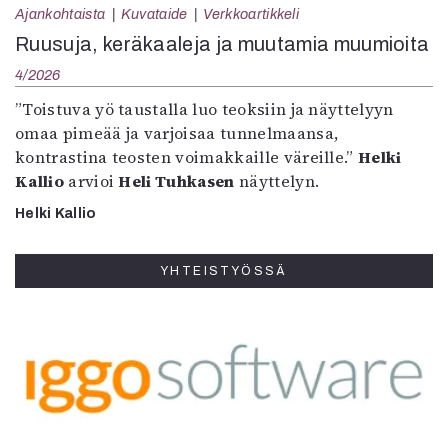
Ajankohtaista
Kuvataide
Verkkoartikkeli
Ruusuja, keräkaaleja ja muutamia muumioita
4/2026
”Toistuva yö taustalla luo teoksiin ja näyttelyyn
omaa pimeää ja varjoisaa tunnelmaansa,
kontrastina teosten voimakkaille väreille.”
Helki
Kallio
arvioi
Heli Tuhkasen
näyttelyn.
Helki Kallio
YHTEISTYÖSSÄ