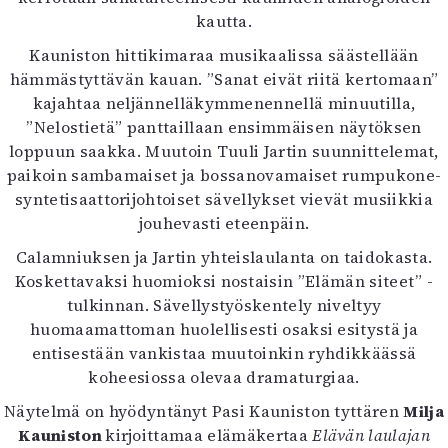
kautta.
Kauniston hittikimaraa musikaalissa säästellään
hämmästyttävän kauan. ”Sanat eivät riitä kertomaan”
kajahtaa neljännelläkymmenennellä minuutilla,
”Nelostietä” panttaillaan ensimmäisen näytöksen
loppuun saakka. Muutoin Tuuli Jartin suunnittelemat,
paikoin sambamaiset ja bossanovamaiset rumpukone-
syntetisaattorijohtoiset sävellykset vievät musiikkia
jouhevasti eteenpäin.
Calamniuksen ja Jartin yhteislaulanta on taidokasta.
Koskettavaksi huomioksi nostaisin ”Elämän siteet” -
tulkinnan. Sävellystyöskentely niveltyy
huomaamattoman huolellisesti osaksi esitystä ja
entisestään vankistaa muutoinkin ryhdikkäässä
koheesiossa olevaa dramaturgiaa.
Näytelmä on hyödyntänyt Pasi Kauniston tyttären
Milja
Kauniston
kirjoittamaa elämäkertaa
Elävän laulajan