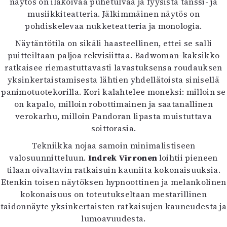
näytös on ilakoivaa puhetulvaa ja fyysistä tanssi- ja
Mediatiedot
musiikkiteatteria. Jälkimmäinen näytös on
Kaltio ry
pohdiskelevaa nukketeatteria ja monologia.
Näytäntötila on sikäli haasteellinen, ettei se salli
puitteiltaan paljoa rekvisiittaa. Badwoman-kaksikko
ratkaisee riemastuttavasti lavastuksensa roudauksen
yksinkertaistamisesta lähtien yhdellätoista sinisellä
panimotuotekorilla. Kori kalahtelee moneksi: milloin se
on kapalo, milloin robottimainen ja saatanallinen
verokarhu, milloin Pandoran lipasta muistuttava
soittorasia.
Tekniikka nojaa samoin minimalistiseen
valosuunnitteluun.
Indrek Virronen
loihtii pieneen
tilaan oivaltavin ratkaisuin kauniita kokonaisuuksia.
Etenkin toisen näytöksen hypnoottinen ja melankolinen
kokonaisuus on toteutukseltaan mestarillinen
taidonnäyte yksinkertaisten ratkaisujen kauneudesta ja
lumoavuudesta.