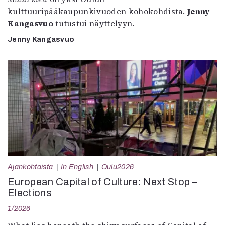
kulttuuripääkaupunkivuoden kohokohdista.
Jenny
Kangasvuo
tutustui näyttelyyn.
Jenny Kangasvuo
Ajankohtaista
In English
Oulu2026
European Capital of Culture: Next Stop –
Elections
1/2026