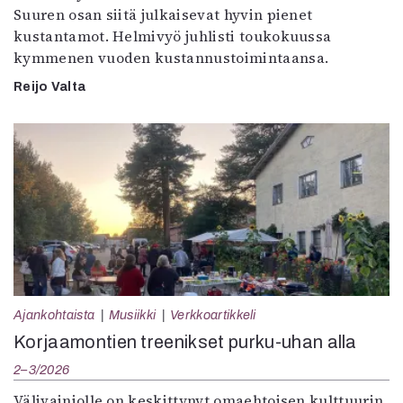
Suuren osan siitä julkaisevat hyvin pienet
kustantamot. Helmivyö juhlisti toukokuussa
kymmenen vuoden kustannustoimintaansa.
Reijo Valta
Ajankohtaista
Musiikki
Verkkoartikkeli
Korjaamontien treenikset purku-uhan alla
2–3/2026
Välivainiolle on keskittynyt omaehtoisen kulttuurin