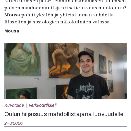
Miten ihmisen ja tarkemmin ensimmäisen tai toisen
polven maahanmuuttajan itsetietoisuus muotoutuu?
Mousa
pohtii yksilön ja yhteiskunnan suhdetta
filosofien ja sosiologien näkökulmien valossa.
Mousa
Kuvataide
Verkkoartikkeli
Oulun hiljaisuus mahdollistajana luovuudelle
2–3/2026