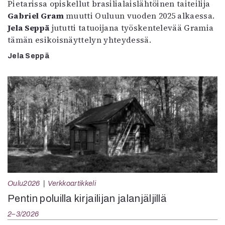
Pietarissa opiskellut brasilialaislähtöinen taiteilija
Gabriel Gram
muutti Ouluun vuoden 2025 alkaessa.
Jela Seppä
jututti tatuoijana työskentelevää Gramia
tämän esikoisnäyttelyn yhteydessä.
Jela Seppä
Oulu2026
Verkkoartikkeli
Pentin poluilla kirjailijan jalanjäljillä
2–3/2026