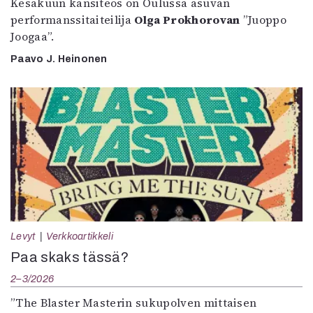
Kesäkuun kansiteos on Oulussa asuvan
performanssitaiteilija
Olga Prokhorovan
”Juoppo
Joogaa”.
Paavo J. Heinonen
Levyt
Verkkoartikkeli
Paa skaks tässä?
2–3/2026
”The Blaster Masterin sukupolven mittaisen