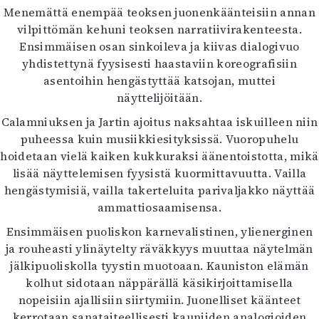
Menemättä enempää teoksen juonenkäänteisiin annan
vilpittömän kehuni teoksen narratiivirakenteesta.
Ensimmäisen osan sinkoileva ja kiivas dialogivuo
yhdistettynä fyysisesti haastaviin koreografisiin
asentoihin hengästyttää katsojan, muttei
näyttelijöitään.
Calamniuksen ja Jartin ajoitus naksahtaa iskuilleen niin
puheessa kuin musiikkiesityksissä. Vuoropuhelu
hoidetaan vielä kaiken kukkuraksi äänentoistotta, mikä
lisää näyttelemisen fyysistä kuormittavuutta. Vailla
hengästymisiä, vailla takerteluita parivaljakko näyttää
ammattiosaamisensa.
Ensimmäisen puoliskon karnevalistinen, ylienerginen
ja rouheasti ylinäytelty räväkkyys muuttaa näytelmän
jälkipuoliskolla tyystin muotoaan. Kauniston elämän
kolhut sidotaan näppärällä käsikirjoittamisella
nopeisiin ajallisiin siirtymiin. Juonelliset käänteet
kerrotaan sanataiteellisesti kauniiden analogioiden