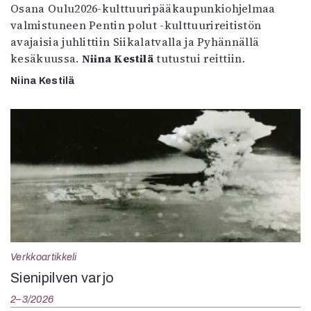
Osana Oulu2026-kulttuuripääkaupunkiohjelmaa
valmistuneen Pentin polut -kulttuurireitistön
avajaisia juhlittiin Siikalatvalla ja Pyhännällä
kesäkuussa.
Niina Kestilä
tutustui reittiin.
Niina Kestilä
Verkkoartikkeli
Sienipilven varjo
2–3/2026