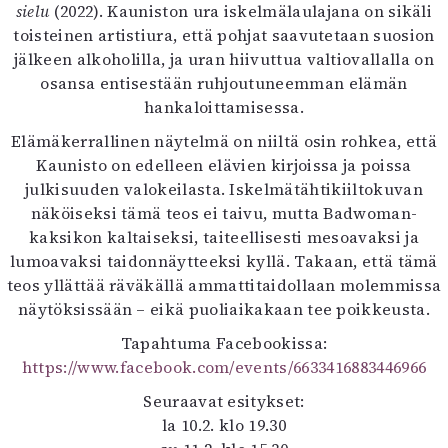
sielu
(2022). Kauniston ura iskelmälaulajana on sikäli
toisteinen artistiura, että pohjat saavutetaan suosion
jälkeen alkoholilla, ja uran hiivuttua valtiovallalla on
osansa entisestään ruhjoutuneemman elämän
hankaloittamisessa.
Elämäkerrallinen näytelmä on niiltä osin rohkea, että
Kaunisto on edelleen elävien kirjoissa ja poissa
julkisuuden valokeilasta. Iskelmätähtikiiltokuvan
näköiseksi tämä teos ei taivu, mutta Badwoman-
kaksikon kaltaiseksi, taiteellisesti mesoavaksi ja
lumoavaksi taidonnäytteeksi kyllä. Takaan, että tämä
teos yllättää räväkällä ammattitaidollaan molemmissa
näytöksissään – eikä puoliaikakaan tee poikkeusta.
Tapahtuma Facebookissa:
https://www.facebook.com/events/6633416883446966
Seuraavat esitykset:
la 10.2. klo 19.30