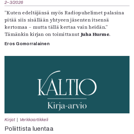
2–3/2026
”Kuten edeltäjänsä myös Radiopuhelimet palasina
pitää siis sisällään yhtyeen jäsenten itsensä
kertomaa – mutta tällä kertaa vain heidän.”
Tämänkin kirjan on toimittanut
Juha Hurme
.
Eros Gomorralainen
Kirjat
Verkkoartikkeli
Poliittista luentaa