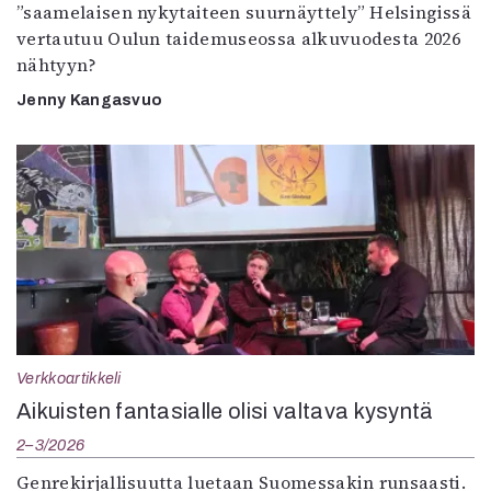
”saamelaisen nykytaiteen suurnäyttely” Helsingissä
vertautuu Oulun taidemuseossa alkuvuodesta 2026
nähtyyn?
Jenny Kangasvuo
Verkkoartikkeli
Aikuisten fantasialle olisi valtava kysyntä
2–3/2026
Genrekirjallisuutta luetaan Suomessakin runsaasti.