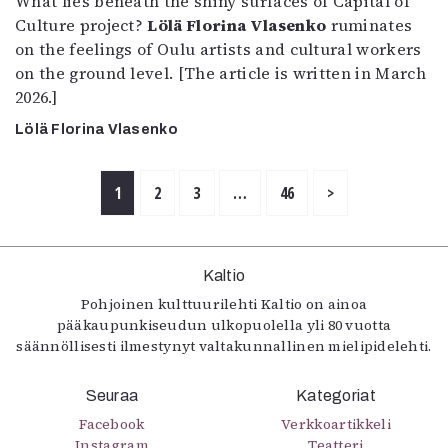
What lies beneath the shiny surfaces of Capital of
Culture project?
Lölä Florina Vlasenko
ruminates
on the feelings of Oulu artists and cultural workers
on the ground level. [The article is written in March
2026.]
Lölä Florina Vlasenko
1
2
3
…
46
>
Kaltio
Pohjoinen kulttuurilehti Kaltio on ainoa
pääkaupunkiseudun ulkopuolella yli 80 vuotta
säännöllisesti ilmestynyt valtakunnallinen mielipidelehti.
Seuraa
Kategoriat
Facebook
Verkkoartikkeli
Instagram
Teatteri