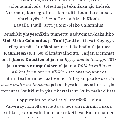
Kirjat
valosuunnittelu, toteutus ja tekniikan ajo Indrek
In English
Virronen, koreografinen konsultti Jouni Järvenpää,
Esitystaide
yhteistyössä Sirpa Grip ja Akseli Klonk.
Arkisto
Lavalla Tuuli Jartti ja Sini-Sisko Calamnius.
Musiikkiyhtyeenäkin tunnettu Badwoman-kaksikko
Lehdet
Sini-Sisko Calamnius
ja
Tuuli Jartti
esittävät Köyhyys-
4/2026
trilogian päätännöksi tarinan iskelmälaulaja
Pasi
2–3/2026
Kauniston
(s. 1950) elämänvaiheista. Sarjan aiemmat
1/2026
osat,
Janne Kuustien
ohjaama
Ryysyrannan Jooseppi
2017
6/2025
ja
Tuomas Kumpulaisen
ohjaama
Tällä kasetilla on
5/2025 saame
Kikkaa ja muuta musiikkia
2022 ovat nojanneet
5/2025
intiimiteatterin periaatteelle. Trilogian päätösosa
En
Lehtiarkisto
lähde täältä milloinkaan
jatkaa hyväksi havaittua väylää
toteuttaa kaikki niin yksinkertaisesti kuin mahdollista.
Info
Lopputulos on eheä ja ylistettävä. Oulun
Tilaus ja irtonumerot
Valvenäyttämöllä esitettävä teos on intiimin lisäksi
Yhteistyössä
kiihkeä, karnevalistinen ja koskettava. Ensimmäinen
Toimitus