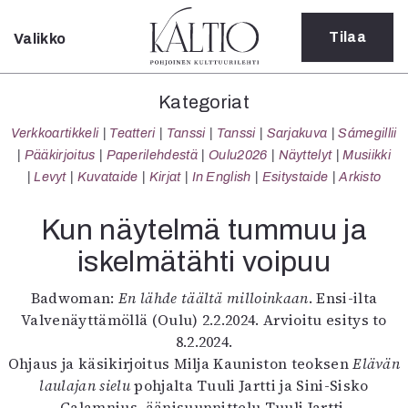
Tilaa
Valikko
Sulje
Kategoriat
Kategoriat
Verkkoartikkeli
Verkkoartikkeli
Teatteri
Tanssi
Tanssi
Sarjakuva
Sámegillii
Teatteri
Pääkirjoitus
Paperilehdestä
Oulu2026
Näyttelyt
Musiikki
Tanssi
Levyt
Kuvataide
Kirjat
In English
Esitystaide
Arkisto
Tanssi
Sarjakuva
Kun näytelmä tummuu ja
Sámegillii
iskelmätähti voipuu
Pääkirjoitus
Paperilehdestä
Badwoman:
En lähde täältä milloinkaan
. Ensi-ilta
Oulu2026
Valvenäyttämöllä (Oulu) 2.2.2024. Arvioitu esitys to
Näyttelyt
8.2.2024.
Musiikki
Ohjaus ja käsikirjoitus Milja Kauniston teoksen
Elävän
Levyt
laulajan sielu
pohjalta Tuuli Jartti ja Sini-Sisko
Kuvataide
Calamnius, äänisuunnittelu Tuuli Jartti,