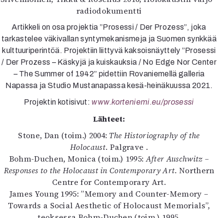
radiodokumentti
Artikkeli on osa projektia ”Prosessi / Der Prozess”, joka
tarkastelee väkivallan syntymekanismeja ja Suomen synkkää
kulttuuriperintöä. Projektiin liittyvä kaksoisnäyttely ”Prosessi
/ Der Prozess – Käskyjä ja kuiskauksia / No Edge Nor Center
– The Summer of 1942” pidettiin Rovaniemellä galleria
Napassa ja Studio Mustanapassa kesä-heinäkuussa 2021.
Projektin kotisivut:
www.korteniemi.eu/prosessi
Lähteet:
Stone, Dan (toim.) 2004:
The Historiography of the
Holocaust
. Palgrave .
Bohm-Duchen, Monica (toim.) 1995:
After Auschwitz –
Responses to the Holocaust in Contemporary Art
. Northern
Centre for Contemporary Art.
James Young 1995: ”Memory and Counter-Memory –
Towards a Social Aesthetic of Holocaust Memorials”,
teoksessa Bohm-Duchen (toim.) 1995.