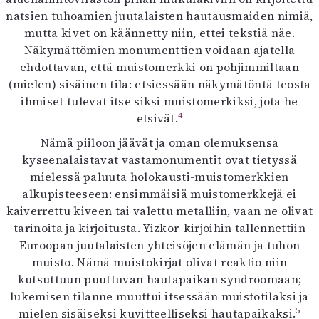
natsien tuhoamien juutalaisten hautausmaiden nimiä,
mutta kivet on käännetty niin, ettei tekstiä näe.
Näkymättömien monumenttien voidaan ajatella
ehdottavan, että muistomerkki on pohjimmiltaan
(mielen) sisäinen tila: etsiessään näkymätöntä teosta
ihmiset tulevat itse siksi muistomerkiksi, jota he
4
etsivät.
Nämä piiloon jäävät ja oman olemuksensa
kyseenalaistavat vastamonumentit ovat tietyssä
mielessä paluuta holokausti-muistomerkkien
alkupisteeseen: ensimmäisiä muistomerkkejä ei
kaiverrettu kiveen tai valettu metalliin, vaan ne olivat
tarinoita ja kirjoitusta. Yizkor-kirjoihin tallennettiin
Euroopan juutalaisten yhteisöjen elämän ja tuhon
muisto. Nämä muistokirjat olivat reaktio niin
kutsuttuun puuttuvan hautapaikan syndroomaan;
lukemisen tilanne muuttui itsessään muistotilaksi ja
5
mielen sisäiseksi kuvitteelliseksi hautapaikaksi.