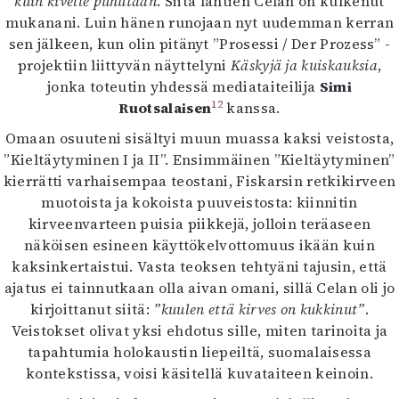
kuin kivelle puhutaan
. Siitä lähtien Celan on kulkenut
mukanani. Luin hänen runojaan nyt uudemman kerran
sen jälkeen, kun olin pitänyt ”Prosessi / Der Prozess” -
projektiin liittyvän näyttelyni
Käskyjä ja kuiskauksia
,
jonka toteutin yhdessä mediataiteilija
Simi
12
Ruotsalaisen
kanssa.
Omaan osuuteni sisältyi muun muassa kaksi veistosta,
”Kieltäytyminen I ja II”. Ensimmäinen ”Kieltäytyminen”
kierrätti varhaisempaa teostani, Fiskarsin retkikirveen
muotoista ja kokoista puuveistosta: kiinnitin
kirveenvarteen puisia piikkejä, jolloin teräaseen
näköisen esineen käyttökelvottomuus ikään kuin
kaksinkertaistui. Vasta teoksen tehtyäni tajusin, että
ajatus ei tainnutkaan olla aivan omani, sillä Celan oli jo
kirjoittanut siitä:
”kuulen että kirves on kukkinut”
.
Veistokset olivat yksi ehdotus sille, miten tarinoita ja
tapahtumia holokaustin liepeiltä, suomalaisessa
kontekstissa, voisi käsitellä kuvataiteen keinoin.