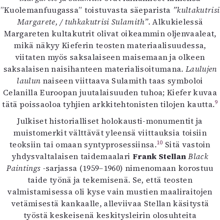
”Kuolemanfuugassa” toistuvasta säeparista
”kultakutrisi
Margarete, / tuhkakutrisi Sulamith”
. Alkukielessä
Margareten kultakutrit olivat oikeammin oljenvaaleat,
mikä näkyy Kieferin teosten materiaalisuudessa,
viitaten myös saksalaiseen maisemaan ja olkeen
saksalaisen naisihanteen materialisoitumana.
Laulujen
laulun
naiseen viittaava Sulamith taas symboloi
Celanilla Euroopan juutalaisuuden tuhoa; Kiefer kuvaa
9
tätä poissaoloa tyhjien arkkitehtonisten tilojen kautta.
Julkiset historialliset holokausti-monumentit ja
muistomerkit välttävät yleensä viittauksia toisiin
10
teoksiin tai omaan syntyprosessiinsa.
Sitä vastoin
yhdysvaltalaisen taidemaalari
Frank Stellan
Black
Paintings
-sarjassa (1959–1960) nimenomaan korostuu
taide työnä ja tekemisenä. Se, että teosten
valmistamisessa oli kyse vain mustien maaliraitojen
vetämisestä kankaalle, alleviivaa Stellan käsitystä
työstä keskeisenä keskitysleirin olosuhteita