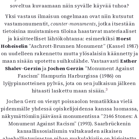
soveltua kuvaamaan näin syvälle käyvää tuhoa?
Yksi vastaus ilmaisun ongelmaan ovat niin kutsutut
vastamonumentit,
counter-monuments
, jotka itsestään
tietoisina muistamisen tiloina haastavat materiaaliset
ja käsitteelliset lähtökohtansa: esimerkiksi
Horst
Hoheiselin
”Aschrott-Brunnen Monument” (Kassel 1987)
on uudelleen rakennettu mutta ylösalaisin käännetty ja
maan sisään upotettu suihkulähde. Vastaavasti
Esther
Shalev-Gerzin
ja
Jochen Gerzin
”Monument Against
Fascism” Hampurin Harburgissa (1986) on
lyijypinnotteinen pylväs, jota on sen julkaisun jälkeen
3
hitaasti laskettu maan sisään.
Jochen Gerz on vienyt poissaolon tematiikkaa vielä
pidemmälle yhdessä opiskelijoidensa kanssa luomassa,
näkymättömiin jäävässä monumentissa ”2146 Stones: A
Monument Against Racism” (1993). Saarbrückenin
kansallissosialismin valtakauden aikaisen
aluehallintoviraston pihan mukulakiviin on kirjoitettu