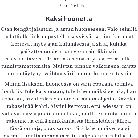
Kirjat
– Paul Celan
In English
Esitystaide
Kaksi huonetta
Arkisto
Otan kengät jalastani ja astun huoneeseen. Valo seinillä
ja lattialla liukuu pastellin sävyissä. Lattian kulumat
Lehdet
kertovat myös ajan kulumisesta ja siitä, kuinka
paikattomuuden tunne on vain likimain
4/2026
saavutettavissa. Tilan takaseinä näyttää erilaiselta,
2–3/2026
tunnistamattomalta. Muistan pinnan valkoisena, mutta
1/2026
sen on täytynyt vaihtaa väriä muun huoneen tavoin.
6/2025
5/2025 saame
Minun lisäkseni huoneessa on vain oppaana toimiva
5/2025
henkilö. Tule katsomaan, tule lähemmäksi seinää, hän
Lehtiarkisto
kehottaa, arvatenkin vastoin saamiaan ohjeita. Kävelen
takaseinää kohti. Aistini kertovat, että edessäni on
Info
valtava massa jotain aineellista, mutta en erota pinnan
rakennetta enkä minkäänlaista ihmiskäden jälkeä.
Tilaus ja irtonumerot
Tässä on raja, opas sanoo. Tätä lähemmäs ei saisi
Yhteistyössä
mennä – mutta mennään silti, kuljetaan ihan hitaasti;
Toimitus