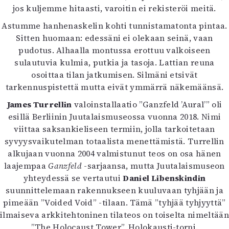
jos kuljemme hitaasti, varoitin ei rekisteröi meitä.
Mediatiedot
Kaltio ry
Astumme hanhenaskelin kohti tunnistamatonta pintaa.
Sitten huomaan: edessäni ei olekaan seinä, vaan
pudotus. Alhaalla montussa erottuu valkoiseen
sulautuvia kulmia, putkia ja tasoja. Lattian reuna
osoittaa tilan jatkumisen. Silmäni etsivät
tarkennuspistettä mutta eivät ymmärrä näkemäänsä.
James Turrellin
valoinstallaatio ”Ganzfeld ’Aural’” oli
esillä Berliinin Juutalaismuseossa vuonna 2018. Nimi
viittaa saksankieliseen termiin, jolla tarkoitetaan
syvyysvaikutelman totaalista menettämistä. Turrellin
alkujaan vuonna 2004 valmistunut teos on osa hänen
laajempaa
Ganzfeld
-sarjaansa, mutta Juutalaismuseon
yhteydessä se vertautui
Daniel Libenskindin
suunnittelemaan rakennukseen kuuluvaan tyhjään ja
pimeään ”Voided Void” -tilaan. Tämä ”tyhjää tyhjyyttä”
ilmaiseva arkkitehtoninen tilateos on toiselta nimeltään
”The Holocaust Tower”, Holokausti-torni.