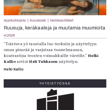
Ajankohtaista
Kuvataide
Verkkoartikkeli
Ruusuja, keräkaaleja ja muutamia muumioita
4/2026
”Toistuva yö taustalla luo teoksiin ja näyttelyyn
omaa pimeää ja varjoisaa tunnelmaansa,
kontrastina teosten voimakkaille väreille.”
Helki
Kallio
arvioi
Heli Tuhkasen
näyttelyn.
Helki Kallio
YHTEISTYÖSSÄ