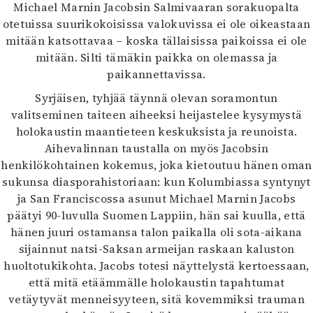
Michael Marnin Jacobsin Salmivaaran sorakuopalta
otetuissa suurikokoisissa valokuvissa ei ole oikeastaan
mitään katsottavaa – koska tällaisissa paikoissa ei ole
mitään. Silti tämäkin paikka on olemassa ja
paikannettavissa.
Syrjäisen, tyhjää täynnä olevan soramontun
valitseminen taiteen aiheeksi heijastelee kysymystä
holokaustin maantieteen keskuksista ja reunoista.
Aihevalinnan taustalla on myös Jacobsin
henkilökohtainen kokemus, joka kietoutuu hänen oman
sukunsa diasporahistoriaan: kun Kolumbiassa syntynyt
ja San Franciscossa asunut Michael Marnin Jacobs
päätyi 90-luvulla Suomen Lappiin, hän sai kuulla, että
hänen juuri ostamansa talon paikalla oli sota-aikana
sijainnut natsi-Saksan armeijan raskaan kaluston
huoltotukikohta. Jacobs totesi näyttelystä kertoessaan,
että mitä etäämmälle holokaustin tapahtumat
vetäytyvät menneisyyteen, sitä kovemmiksi trauman