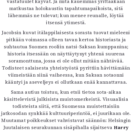
vastatuulet käyvät. Ja mitä kauemmas yrittääkään
matkustaa holokaustin tapahtumapaikoista, sitä
lähemmäs ne tulevat; kun menee reunalle, löytää
itsensä ytimestä.
Jacobsin kuvat itälappilaisesta sorasta tuovat mieleeni
pitkään voimassa olleen tavan kertoa historiasta ja
suhtautua Suomen rooliin natsi-Saksan kumppanina;
historia itsessään on näyttäytynyt yhtenä suurena
soramonttuna, jossa ei ole ollut mitään nähtävää.
Todisteet salaisesta yhteistyöstä pyrittiin hävittämään
viimeistään siinä vaiheessa, kun Saksan sotaonni
kääntyi ja aseveljeys ei ollutkaan enää kannattavaa.
Sama autius toistuu, kun etsii tietoa sota-aikaa
käsittelevistä julkisista muistomerkeistä. Visuaalisia
todisteista siitä, että Suomessa muistettaisiin
jatkosodan synkkää kulttuuriperintöä, ei juurikaan ole.
Muutamat poikkeukset vahvistavat säännön: Helsingin
Juutalaisen seurakunnan sisäpihalla sijaitseva
Harry