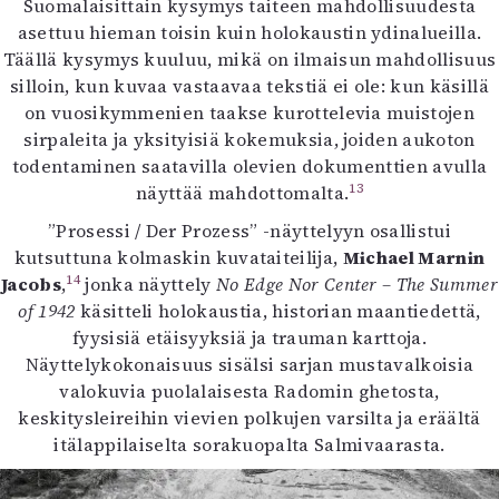
Suomalaisittain kysymys taiteen mahdollisuudesta
asettuu hieman toisin kuin holokaustin ydinalueilla.
Täällä kysymys kuuluu, mikä on ilmaisun mahdollisuus
silloin, kun kuvaa vastaavaa tekstiä ei ole: kun käsillä
on vuosikymmenien taakse kurottelevia muistojen
sirpaleita ja yksityisiä kokemuksia, joiden aukoton
todentaminen saatavilla olevien dokumenttien avulla
13
näyttää mahdottomalta.
”Prosessi / Der Prozess” -näyttelyyn osallistui
kutsuttuna kolmaskin kuvataiteilija,
Michael Marnin
14
Jacobs
,
jonka näyttely
No Edge Nor Center – The Summer
of 1942
käsitteli holokaustia, historian maantiedettä,
fyysisiä etäisyyksiä ja trauman karttoja.
Näyttelykokonaisuus sisälsi sarjan mustavalkoisia
valokuvia puolalaisesta Radomin ghetosta,
keskitysleireihin vievien polkujen varsilta ja eräältä
itälappilaiselta sorakuopalta Salmivaarasta.