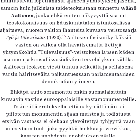
hallitustavan lopettamista ajaneen yhdistyksen jäseniä,
samoin kuin julkisista taideteoksistaan tunnettu
Wäinö
Aaltonen
, jonka ehkä eniten näkyvyyttä saanut
teoskokonaisuus on Eduskuntatalon istuntosalissa
sijaitseva, nuoren valtion ihanteita kuvaava veistossarja
15
Työ ja tulevaisuus
(1930).
Aaltosen fasismikytköksiä
vasten on vaikea olla havaitsematta tiettyjä
yhtymäkohtia ”Tulevaisuus”-veistoksen lapsen käden
asennon ja kansallissosialistien tervehdyksen välillä.
Aaltosen teoksen viesti tuntuu selkeältä ja sellaisena
varsin häiritsevältä paikantuessaan parlamentaarisen
demokratian ytimeen.
Ehkäpä autio soramonttu onkin suomalaisittain
kuvaavin vastine eurooppalaisille vastamonumenteille.
Tosin sillä erotuksella, että näkymättömän tai
piilotetun monumentin sijaan muistoa ja todistusta
etsivän vastassa ei olekaan ylevöitettyä tyhjyyttä vaan
ainoastaan tuuli, joka pyyhkii hiekkaa ja varvikkoa,
kasaten unohdusta unohduksen päälle.