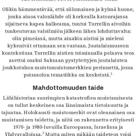
Olikin hämmentävää, että siilomainen ja kylmä huone,
jonka ainoa valonlähde oli korkealla katonrajassa
sijaitseva kapea halkeama, tuntui Turrellin aivoihin
tunkeutuvan valoilmiön jälkeen lähes lohduttavalta:
olin pimeässä, mutta ainakin aistini ja mieleni
kykenivät ottamaan sen vastaan. Juutalaismuseon
kontekstissa Turrellin aistien toiminnalla pelaava teos
asettui osaksi Saksaan pystytettyjen juutalaisten
joukkotuhon muistomuistomerkkien perinnettä, jossa
1
poissaolon tematiikka on keskeistä.
Mahdottomuuden taide
Lähihistorian suurimpien katastrofien muistamisesta
on tullut keskeinen osa länsimaista tietoisuutta ja
tajuntaa. Holokausti-muistomerkit ovat olennainen osa
muistamisen taidetta, ja niitä on rakennettu erityisesti
1970- ja 1980-luvuilla Euroopassa, Israelissa ja
2
Yhdysvalloissa.
Mutta miten mikään taideteos voisi