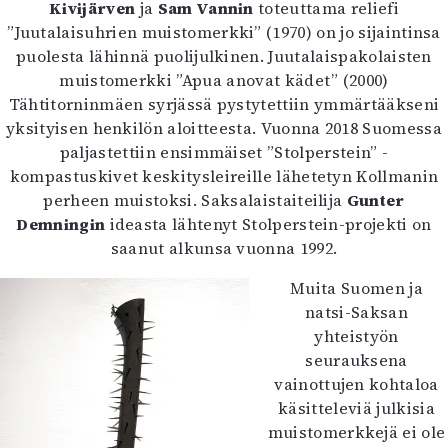
Kivijärven
ja
Sam Vannin
toteuttama reliefi
”Juutalaisuhrien muistomerkki” (1970) on jo sijaintinsa
puolesta lähinnä puolijulkinen. Juutalaispakolaisten
muistomerkki ”Apua anovat kädet” (2000)
Tähtitorninmäen syrjässä pystytettiin ymmärtääkseni
yksityisen henkilön aloitteesta. Vuonna 2018 Suomessa
paljastettiin ensimmäiset ”Stolperstein” -
kompastuskivet keskitysleireille lähetetyn Kollmanin
perheen muistoksi. Saksalaistaiteilija
Gunter
Demningin
ideasta lähtenyt Stolperstein-projekti on
saanut alkunsa vuonna 1992.
Muita Suomen ja
natsi-Saksan
yhteistyön
seurauksena
vainottujen kohtaloa
käsitteleviä julkisia
muistomerkkejä ei ole