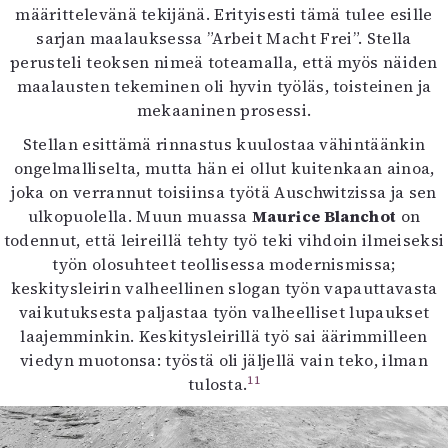
määrittelevänä tekijänä. Erityisesti tämä tulee esille
sarjan maalauksessa ”Arbeit Macht Frei”. Stella
perusteli teoksen nimeä toteamalla, että myös näiden
maalausten tekeminen oli hyvin työläs, toisteinen ja
mekaaninen prosessi.
Stellan esittämä rinnastus kuulostaa vähintäänkin
ongelmalliselta, mutta hän ei ollut kuitenkaan ainoa,
joka on verrannut toisiinsa työtä Auschwitzissa ja sen
ulkopuolella. Muun muassa
Maurice Blanchot
on
todennut, että leireillä tehty työ teki vihdoin ilmeiseksi
työn olosuhteet teollisessa modernismissa;
keskitysleirin valheellinen slogan työn vapauttavasta
vaikutuksesta paljastaa työn valheelliset lupaukset
laajemminkin. Keskitysleirillä työ sai äärimmilleen
viedyn muotonsa: työstä oli jäljellä vain teko, ilman
11
tulosta.