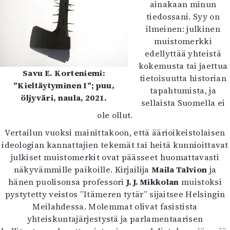
ainakaan minun
tiedossani. Syy on
ilmeinen: julkinen
muistomerkki
edellyttää yhteistä
kokemusta tai jaettua
Savu E. Korteniemi:
tietoisuutta historian
”Kieltäytyminen I”; puu,
tapahtumista, ja
öljyväri, naula, 2021.
sellaista Suomella ei
ole ollut.
Vertailun vuoksi mainittakoon, että äärioikeistolaisen
ideologian kannattajien tekemät tai heitä kunnioittavat
julkiset muistomerkit ovat päässeet huomattavasti
näkyvämmille paikoille. Kirjailija
Maila Talvion
ja
hänen puolisonsa professori
J. J. Mikkolan
muistoksi
pystytetty veistos ”Itämeren tytär” sijaitsee Helsingin
Meilahdessa. Molemmat olivat fasistista
yhteiskuntajärjestystä ja parlamentaarisen