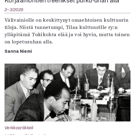
Korjaamontien treenikset purku-uhan alla
2–3/2026
Välivainiolle on keskittynyt omaehtoisen kulttuurin
tiloja. Niistä tunnetumpi, Tilaa kulttuurille ry:n
ylläpitämä Tukikohta elää ja voi hyvin, mutta toinen
on lopetusuhan alla.
Sanna Niemi
Verkkoartikkeli