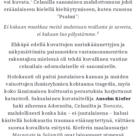
7
voi kuvata.
Celanilla sanomisen mahdottomuus johti
eräänlaiseen kielellä kieltäytymiseen, kuten runossa
”Psalmi”:
Ei kukaan muokkaa meitä uudestaan mullasta ja savesta,
8
ei kukaan luo pölystämme.
Ehkäpä edellä kuvattujen nurinkäännettyjen ja
näkymättömiin painuneiden vastamonumenttien
rakentajien mielessä oli tehdä kuvallinen vastine
celanilais-adornolaiselle ei-sanomiselle.
Holokausti oli paitsi juutalaisen kansan ja muiden
vainottujen ihmisryhmien kohtaama tragedia, myös
koko länsimaisen kulttuurin perustuksia horjuttanut
katastrofi. Saksalainen kuvataiteilija
Anselm Kiefer
haki aiheensa Adornolta, Celanilta ja
Toorasta
,
mahdollisesti koska hän – ei-juutalaisena – halusi
käsitellä holokaustin traumaa etäännytettynä, välttäen
suoraa kuvallista esitystä. Kieferin maalaussarjat
Margarete
ja
Sulamith
ovat lainanneet nimensä