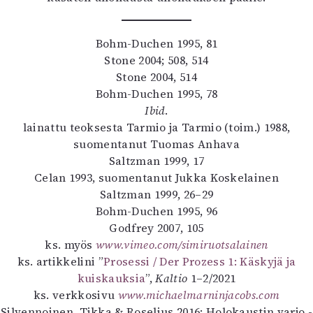
Bohm-Duchen 1995, 81
Stone 2004; 508, 514
Stone 2004, 514
Bohm-Duchen 1995, 78
Ibid
.
lainattu teoksesta Tarmio ja Tarmio (toim.) 1988,
suomentanut Tuomas Anhava
Saltzman 1999, 17
Celan 1993, suomentanut Jukka Koskelainen
Saltzman 1999, 26–29
Bohm-Duchen 1995, 96
Godfrey 2007, 105
ks. myös
www.vimeo.com/simiruotsalainen
ks. artikkelini ”
Prosessi / Der Prozess 1: Käskyjä ja
kuiskauksia
”,
Kaltio
1–2/2021
ks. verkkosivu
www.michaelmarninjacobs.com
Silvennoinen, Tikka & Roselius 2016; Holokaustin varjo -