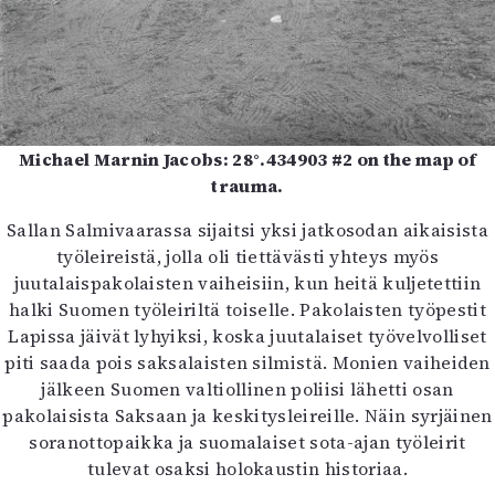
Michael Marnin Jacobs: 28°.434903 #2 on the map of
trauma.
Sallan Salmivaarassa sijaitsi yksi jatkosodan aikaisista
työleireistä, jolla oli tiettävästi yhteys myös
juutalaispakolaisten vaiheisiin, kun heitä kuljetettiin
halki Suomen työleiriltä toiselle. Pakolaisten työpestit
Lapissa jäivät lyhyiksi, koska juutalaiset työvelvolliset
piti saada pois saksalaisten silmistä. Monien vaiheiden
jälkeen Suomen valtiollinen poliisi lähetti osan
pakolaisista Saksaan ja keskitysleireille. Näin syrjäinen
soranottopaikka ja suomalaiset sota-ajan työleirit
tulevat osaksi holokaustin historiaa.