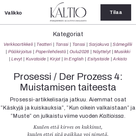
Tilaa
Valikko
Sulje
Kategoriat
Kategoriat
Verkkoartikkeli
Verkkoartikkeli
Teatteri
Tanssi
Tanssi
Sarjakuva
Sámegillii
Teatteri
Pääkirjoitus
Paperilehdestä
Oulu2026
Näyttelyt
Musiikki
Tanssi
Levyt
Kuvataide
Kirjat
In English
Esitystaide
Arkisto
Tanssi
Sarjakuva
Prosessi / Der Prozess 4:
Sámegillii
Muistamisen taiteesta
Pääkirjoitus
Paperilehdestä
Prosessi-artikkelisarja jatkuu. Aiemmat osat
Oulu2026
”Käskyjä ja kuiskauksia”, ”Kun oikein valkaistaan” ja
Näyttelyt
”Muste” on julkaistu viime vuoden
Kaltioissa
.
Musiikki
Levyt
Kuulen että kirves on kukkinut,
Kuvataide
kuulen ettei sitä paikkaa voi nimetä.