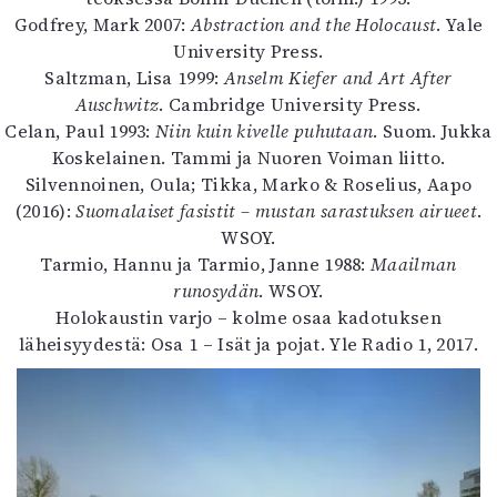
Godfrey, Mark 2007:
Abstraction and the Holocaust
. Yale
University Press.
Saltzman, Lisa 1999:
Anselm Kiefer and Art After
Auschwitz
. Cambridge University Press.
Celan, Paul 1993:
Niin kuin kivelle puhutaan
. Suom. Jukka
Koskelainen. Tammi ja Nuoren Voiman liitto.
Silvennoinen, Oula; Tikka, Marko & Roselius, Aapo
(2016):
Suomalaiset fasistit – mustan sarastuksen airueet
.
WSOY.
Tarmio, Hannu ja Tarmio, Janne 1988:
Maailman
runosydän
. WSOY.
Holokaustin varjo – kolme osaa kadotuksen
läheisyydestä: Osa 1 – Isät ja pojat. Yle Radio 1, 2017.