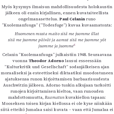
Myös kysymys ilmaisun mahdollisuudesta holokaustin
jälkeen oli ensin kirjallinen, ennen kuvataiteellista
ongelmanasettelua.
Paul Celanin
runo
”Kuolemanfuuga” (”Todesfuge”) kuvaa kuvaamatonta:
Huomenen musta maito sitä me juomme illat
sitä me juomme päivät ja aamut sitä me juomme yöt
6
juomme ja juomme
Celanin ”Kuolemanfuuga” julkaistiin 1948. Seuraavana
vuonna
Theodor Adorno
lausui esseessään
”Kulturkritik und Gesellschaft” sodanjälkeisen ajan
moraaliseksi ja esteettiseksi diktaatiksi muodostuneen
ajatuksensa runon kirjoittamisen barbaarisuudesta
Auschwitzin jälkeen. Adorno tuskin alkujaan tarkoitti
runojen kirjoittamisen kieltoa, vaan runouden
mahdottomuutta,
Raamatun
kuvakiellon tapaan:
Mooseksen toisen kirjan kiellossa ei ole kyse niinkään
siitä etteikö Jumalaa saisi kuvata – vaan että Jumalaa ei