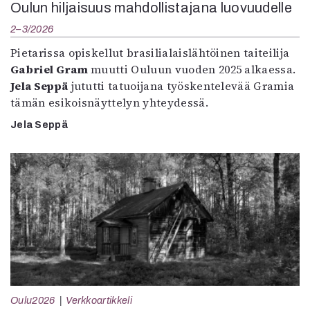
Oulun hiljaisuus mahdollistajana luovuudelle
2–3/2026
Pietarissa opiskellut brasilialaislähtöinen taiteilija
Gabriel Gram
muutti Ouluun vuoden 2025 alkaessa.
Jela Seppä
jututti tatuoijana työskentelevää Gramia
tämän esikoisnäyttelyn yhteydessä.
Jela Seppä
Oulu2026
Verkkoartikkeli