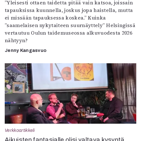
”Yleisesti ottaen taidetta pitää vain katsoa, joissain
tapauksissa kuunnella, joskus jopa haistella, mutta
ei missään tapauksessa koskea.” Kuinka
”saamelaisen nykytaiteen suurnäyttely” Helsingissä
vertautuu Oulun taidemuseossa alkuvuodesta 2026
nähtyyn?
Jenny Kangasvuo
Verkkoartikkeli
Aikuisten fantasialle olisi valtava kysyntä