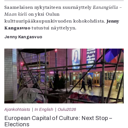
Saamelaisen nykytaiteen suurnäyttely
Eanangiella –
Maan kieli
on yksi Oulun
kulttuuripääkaupunkivuoden kohokohdista.
Jenny
Kangasvuo
tutustui näyttelyyn.
Jenny Kangasvuo
Ajankohtaista
In English
Oulu2026
European Capital of Culture: Next Stop –
Elections