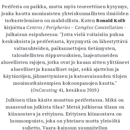
Periferia on paikka, mutta myös teoreettinen kysymys,
jonka kautta moninaisten yhteiskunnallisten ilmiöiden
tarkasteleminen on mahdollista. Kuten
Ronald Kolb
kirjoittaa
Centres / Peripheries – Complex Constellation
-
julkaisun esipuheessa: ”Jotta vielä voitaisiin puhua
keskuksista ja periferiasta, kysymystä on lähestyttävä
valtasuhteiden, paikannettujen tietämysten,
taloudellisten riippuvuuksien, laajentuneiden
alueellisten rajojen, jotka ovat jo kauan sitten ylittäneet
alueelliset ja kansalliset rajat, sekä ajattelun ja
käytäntöjen, jähmettymisen ja katoavaisuuden tilojen
monimutkaisempien kokoonpanojen kautta.”
(
OnCurating
41, kesäkuu 2019.)
Julkisen tilan käsite muuttuu periferiassa. Mikä on
maaseudun julkista tilaa? Metsä julkisena tilana on
kiinnostava ja erityinen. Erityisen kiinnostava on
luonnonpuisto, joka on yhteinen mutta yleisöltä
suljettu. Vaara-kainuun suunnitellun