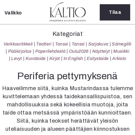
Tilaa
Valikko
Sulje
Kategoriat
Kategoriat
Verkkoartikkeli
Verkkoartikkeli
Teatteri
Tanssi
Tanssi
Sarjakuva
Sámegillii
Teatteri
Pääkirjoitus
Paperilehdestä
Oulu2026
Näyttelyt
Musiikki
Tanssi
Levyt
Kuvataide
Kirjat
In English
Esitystaide
Arkisto
Tanssi
Sarjakuva
Periferia pettymyksenä
Sámegillii
Pääkirjoitus
Haaveilimme siitä, kuinka Mustarindassa tulemme
Paperilehdestä
kuvittelemaan yhdessä taidekansallispuistoa, sen
Oulu2026
mahdollisuuksia sekä kokeellisia muotoja, joita
Näyttelyt
taide ottaa metsässä ympäristöään kunnioittaen.
Musiikki
Siitä, kuinka teokset herättävät yleisön
Levyt
uteliaisuuden ja alueen päättäjien kiinnostuksen
Kuvataide