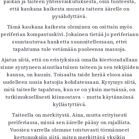
paikan ja taiteen yhteisvaikutuksesta, osin tunteesta,
että kaukana kaikesta muusta taiteen äärelle on
pysähdyttävä.
Tämä kaukana kaikesta oleminen on osittain myös
periferian kompastuskivi. Jokainen tietää jo periferiaan
suuntautuvaa hanketta suunnitellessaan, ettei
tapahtuma tule vetämään puoleensa massoja.
Ajatus siitä, että on eristyksissä omalla kiertoradallaan
sinne syntyneen ainutlaatuisen taiteen ja sen tekijöiden
kanssa, on kaunis. Toisaalta taide herää eloon aina
uudelleen uusia katsojia kohdatessaan. Kysymys siitä,
mitä taiteelle tapahtuu, kun se on yksin metsässä, on
tutkimuksellisesti kiinnostava – mutta käytännössä
kyllästyttävä.
Taiteella on merkitystä. Aina, mutta erityisesti
periferiassa, missä sen äärelle pääsy on rajallista.
Vuosien varrella olemme toistuvasti törmänneet
kertomuksiin siitä, miten merkittävä yksikin