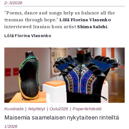
2–3/2026
”Poems, dance and songs help us balance all the
traumas through hope.”
Lölä Florina Vlasenko
interviewed Iranian-born artist
Shima Salehi
.
Lölä Florina Vlasenko
Kuvataide
Näyttelyt
Oulu2026
Paperilehdestä
Maisemia saamelaisen nykytaiteen rinteiltä
1/2026