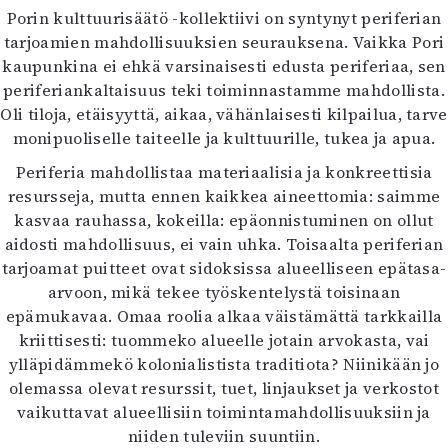
Porin kulttuurisäätö -kollektiivi on syntynyt periferian
Mediatiedot
tarjoamien mahdollisuuksien seurauksena. Vaikka Pori
Kaltio ry
kaupunkina ei ehkä varsinaisesti edusta periferiaa, sen
periferiankaltaisuus teki toiminnastamme mahdollista.
Oli tiloja, etäisyyttä, aikaa, vähänlaisesti kilpailua, tarve
monipuoliselle taiteelle ja kulttuurille, tukea ja apua.
Periferia mahdollistaa materiaalisia ja konkreettisia
resursseja, mutta ennen kaikkea aineettomia: saimme
kasvaa rauhassa, kokeilla: epäonnistuminen on ollut
aidosti mahdollisuus, ei vain uhka. Toisaalta periferian
tarjoamat puitteet ovat sidoksissa alueelliseen epätasa-
arvoon, mikä tekee työskentelystä toisinaan
epämukavaa. Omaa roolia alkaa väistämättä tarkkailla
kriittisesti: tuommeko alueelle jotain arvokasta, vai
ylläpidämmekö kolonialistista traditiota? Niinikään jo
olemassa olevat resurssit, tuet, linjaukset ja verkostot
vaikuttavat alueellisiin toimintamahdollisuuksiin ja
niiden tuleviin suuntiin.