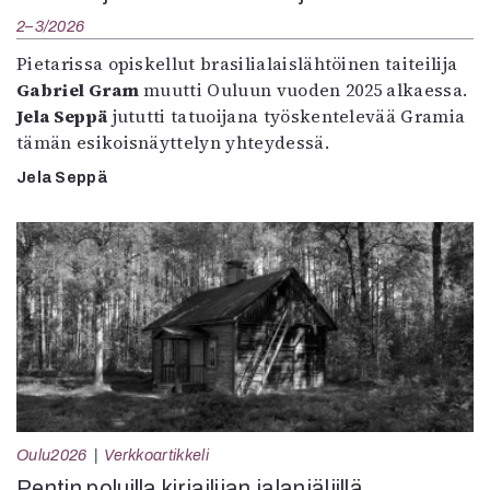
2–3/2026
Pietarissa opiskellut brasilialaislähtöinen taiteilija
Gabriel Gram
muutti Ouluun vuoden 2025 alkaessa.
Jela Seppä
jututti tatuoijana työskentelevää Gramia
tämän esikoisnäyttelyn yhteydessä.
Jela Seppä
Oulu2026
Verkkoartikkeli
Pentin poluilla kirjailijan jalanjäljillä