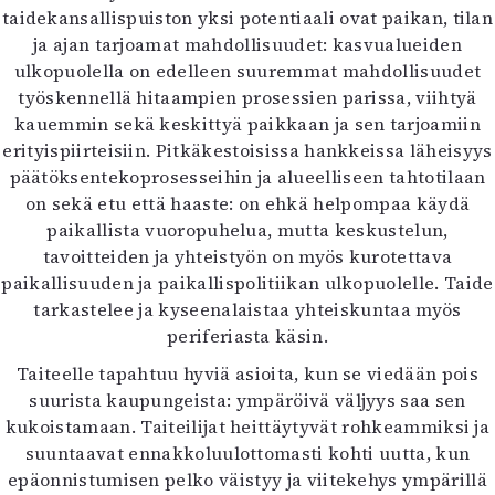
taidekansallispuiston yksi potentiaali ovat paikan, tilan
ja ajan tarjoamat mahdollisuudet: kasvualueiden
ulkopuolella on edelleen suuremmat mahdollisuudet
työskennellä hitaampien prosessien parissa, viihtyä
kauemmin sekä keskittyä paikkaan ja sen tarjoamiin
erityispiirteisiin. Pitkäkestoisissa hankkeissa läheisyys
päätöksentekoprosesseihin ja alueelliseen tahtotilaan
on sekä etu että haaste: on ehkä helpompaa käydä
paikallista vuoropuhelua, mutta keskustelun,
tavoitteiden ja yhteistyön on myös kurotettava
paikallisuuden ja paikallispolitiikan ulkopuolelle. Taide
tarkastelee ja kyseenalaistaa yhteiskuntaa myös
periferiasta käsin.
Taiteelle tapahtuu hyviä asioita, kun se viedään pois
suurista kaupungeista: ympäröivä väljyys saa sen
kukoistamaan. Taiteilijat heittäytyvät rohkeammiksi ja
suuntaavat ennakkoluulottomasti kohti uutta, kun
epäonnistumisen pelko väistyy ja viitekehys ympärillä