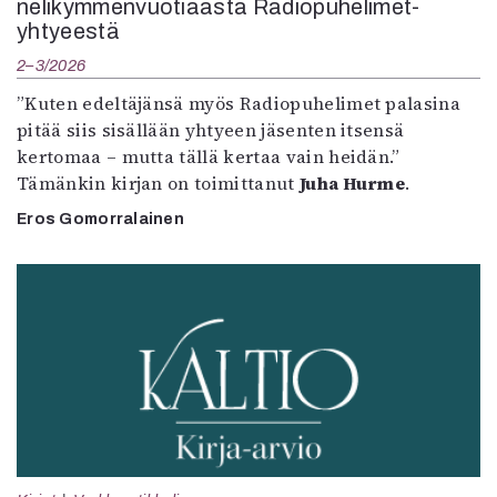
nelikymmenvuotiaasta Radiopuhelimet-
yhtyeestä
2–3/2026
”Kuten edeltäjänsä myös Radiopuhelimet palasina
pitää siis sisällään yhtyeen jäsenten itsensä
kertomaa – mutta tällä kertaa vain heidän.”
Tämänkin kirjan on toimittanut
Juha Hurme
.
Eros Gomorralainen