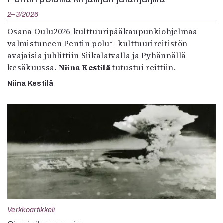
2–3/2026
Osana Oulu2026-kulttuuripääkaupunkiohjelmaa
valmistuneen Pentin polut -kulttuurireitistön
avajaisia juhlittiin Siikalatvalla ja Pyhännällä
kesäkuussa.
Niina Kestilä
tutustui reittiin.
Niina Kestilä
Verkkoartikkeli