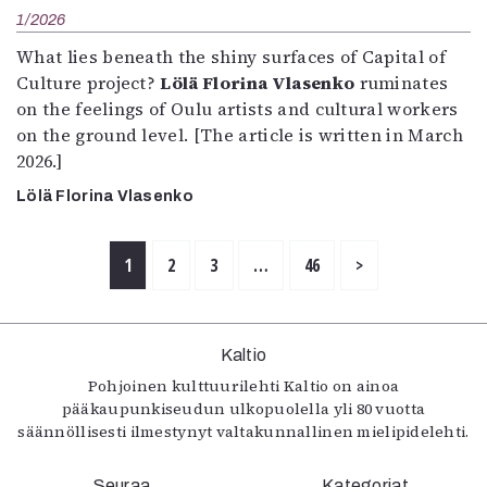
1/2026
What lies beneath the shiny surfaces of Capital of
Culture project?
Lölä Florina Vlasenko
ruminates
on the feelings of Oulu artists and cultural workers
on the ground level. [The article is written in March
2026.]
Lölä Florina Vlasenko
1
2
3
…
46
>
Kaltio
Pohjoinen kulttuurilehti Kaltio on ainoa
pääkaupunkiseudun ulkopuolella yli 80 vuotta
säännöllisesti ilmestynyt valtakunnallinen mielipidelehti.
Seuraa
Kategoriat