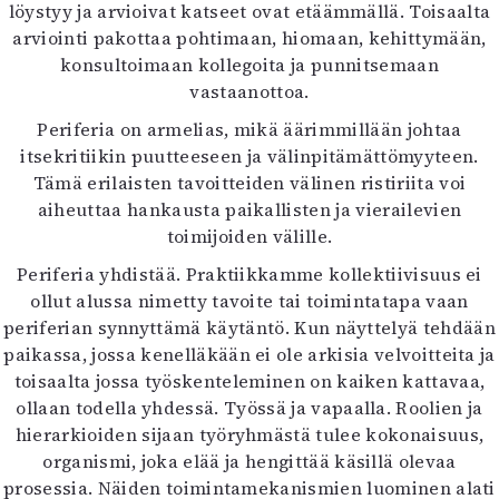
löystyy ja arvioivat katseet ovat etäämmällä. Toisaalta
arviointi pakottaa pohtimaan, hiomaan, kehittymään,
konsultoimaan kollegoita ja punnitsemaan
vastaanottoa.
Periferia on armelias, mikä äärimmillään johtaa
itsekritiikin puutteeseen ja välinpitämättömyyteen.
Tämä erilaisten tavoitteiden välinen ristiriita voi
aiheuttaa hankausta paikallisten ja vierailevien
toimijoiden välille.
Periferia yhdistää. Praktiikkamme kollektiivisuus ei
ollut alussa nimetty tavoite tai toimintatapa vaan
periferian synnyttämä käytäntö. Kun näyttelyä tehdään
paikassa, jossa kenelläkään ei ole arkisia velvoitteita ja
toisaalta jossa työskenteleminen on kaiken kattavaa,
ollaan todella yhdessä. Työssä ja vapaalla. Roolien ja
hierarkioiden sijaan työryhmästä tulee kokonaisuus,
organismi, joka elää ja hengittää käsillä olevaa
prosessia. Näiden toimintamekanismien luominen alati