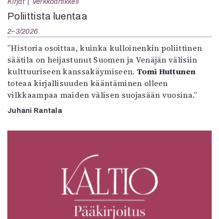
Kirjat
Verkkoartikkeli
Poliittista luentaa
2–3/2026
”Historia osoittaa, kuinka kulloinenkin poliittinen
säätila on heijastunut Suomen ja Venäjän välisiin
kulttuuriseen kanssakäymiseen.
Tomi Huttunen
toteaa kirjallisuuden kääntäminen olleen
vilkkaampaa maiden välisen suojasään vuosina.”
Juhani Rantala