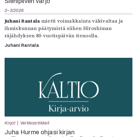
Sienipilven varjo
2–3/2026
Juhani Rantala
mietti voimakkainta väkivaltaa ja
ihmiskunnan päätymistä siihen Hiroshiman
räjähdyksen 80-vuotispäivän tienoolla.
Juhani Rantala
Kirjat
Verkkoartikkeli
Juha Hurme ohjasi kirjan