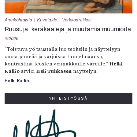
Ajankohtaista
Kuvataide
Verkkoartikkeli
Ruusuja, keräkaaleja ja muutamia muumioita
4/2026
”Toistuva yö taustalla luo teoksiin ja näyttelyyn
omaa pimeää ja varjoisaa tunnelmaansa,
kontrastina teosten voimakkaille väreille.”
Helki
Kallio
arvioi
Heli Tuhkasen
näyttelyn.
Helki Kallio
YHTEISTYÖSSÄ