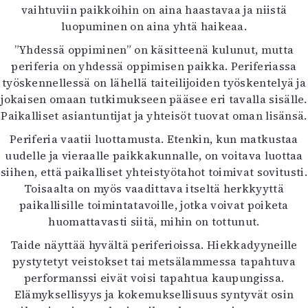
vaihtuviin paikkoihin on aina haastavaa ja niistä
luopuminen on aina yhtä haikeaa.
”Yhdessä oppiminen” on käsitteenä kulunut, mutta
periferia on yhdessä oppimisen paikka. Periferiassa
työskennellessä on lähellä taiteilijoiden työskentelyä ja
jokaisen omaan tutkimukseen pääsee eri tavalla sisälle.
Paikalliset asiantuntijat ja yhteisöt tuovat oman lisänsä.
Periferia vaatii luottamusta. Etenkin, kun matkustaa
uudelle ja vieraalle paikkakunnalle, on voitava luottaa
siihen, että paikalliset yhteistyötahot toimivat sovitusti.
Toisaalta on myös vaadittava itseltä herkkyyttä
paikallisille toimintatavoille, jotka voivat poiketa
huomattavasti siitä, mihin on tottunut.
Taide näyttää hyvältä periferioissa. Hiekkadyyneille
pystytetyt veistokset tai metsälammessa tapahtuva
performanssi eivät voisi tapahtua kaupungissa.
Elämyksellisyys ja kokemuksellisuus syntyvät osin