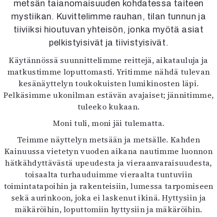
metsän taianomaisuuden kohdatessa taiteen
Kirjat
In English
mystiikan. Kuvittelimme rauhan, tilan tunnun ja
Esitystaide
tiiviiksi hioutuvan yhteisön, jonka myötä asiat
Arkisto
pelkistyisivät ja tiivistyisivät.
Käytännössä suunnittelimme reittejä, aikatauluja ja
Lehdet
matkustimme loputtomasti. Yritimme nähdä tulevan
4/2026
kesänäyttelyn toukokuisten lumikinosten läpi.
2–3/2026
Pelkäsimme ukonilman estävän avajaiset; jännitimme,
1/2026
tuleeko kukaan.
6/2025
Moni tuli, moni jäi tulematta.
5/2025 saame
5/2025
Teimme näyttelyn metsään ja metsälle. Kahden
Lehtiarkisto
Kainuussa vietetyn vuoden aikana nautimme luonnon
hätkähdyttävästä upeudesta ja vieraanvaraisuudesta,
toisaalta turhauduimme vieraalta tuntuviin
Info
toimintatapoihin ja rakenteisiin, lumessa tarpomiseen
Tilaus ja irtonumerot
sekä aurinkoon, joka ei laskenut ikinä. Hyttysiin ja
Yhteistyössä
mäkäröihin, loputtomiin hyttysiin ja mäkäröihin.
Toimitus