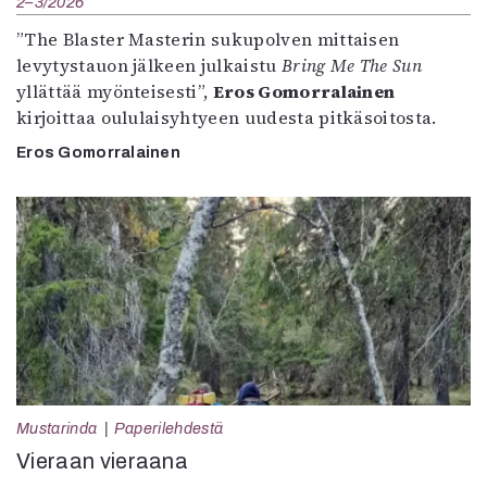
2–3/2026
”The Blaster Masterin sukupolven mittaisen
levytystauon jälkeen julkaistu
Bring Me The Sun
yllättää myönteisesti”,
Eros Gomorralainen
kirjoittaa oululaisyhtyeen uudesta pitkäsoitosta.
Eros Gomorralainen
Mustarinda
Paperilehdestä
Vieraan vieraana