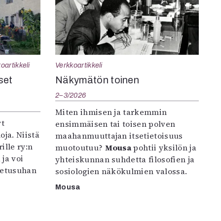
oartikkeli
Verkkoartikkeli
set
Näkymätön toinen
2–3/2026
Miten ihmisen ja tarkemmin
yt
ensimmäisen tai toisen polven
oja. Niistä
maahanmuuttajan itsetietoisuus
ille ry:n
muotoutuu?
Mousa
pohtii yksilön ja
ja voi
yhteiskunnan suhdetta filosofien ja
petusuhan
sosiologien näkökulmien valossa.
Mousa