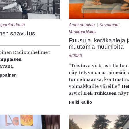
aperilehdestä
Ajankohtaista
Kuvataide
Verkkoartikkeli
nen saavutus
Ruusuja, keräkaaleja j
muutamia muumioita
inen Radiopuhelimet
4/2026
omppaisen
”Toistuva yö taustalla luo 
tavana.
näyttelyyn omaa pimeää ja
mppainen
tunnelmaansa, kontrastin
voimakkaille väreille.”
Hel
arvioi
Heli Tuhkasen
näytt
Helki Kallio