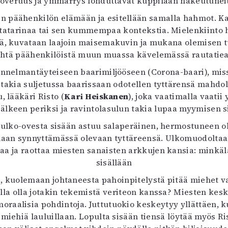
toveruus ja ymmärrys lohduttavat kuppilaan hakeutuneita
uvataide
 päähenkilön elämään ja esitellään samalla hahmot. Katso
Kirjat
tatarinaa tai sen kummempaa kontekstia. Mielenkiinto her
n English
ä, kuvataan laajoin maisemakuvin ja mukana olemisen tu
sitystaide
yhtä päähenkilöistä muun muassa kävelemässä rautatiea
Arkisto
unnelmantäyteiseen baarimiljööseen (Corona-baari), mis
ten takia suljetussa baarissaan odotellen tyttärensä mahdol
 lääkäri Risto (
Kari Heiskanen
), joka vaatimalla vaati
lkeen periksi ja ravintolasulun takia lupaa myymisen sija
ko-ovesta sisään astuu salaperäinen, hermostuneen ol
an synnyttämässä olevaan tyttäreensä. Ulkomuodoltaan 
aa ja raottaa miesten sanaisten arkkujen kansia: minkäl
sisällään
 kuolemaan johtaneesta pahoinpitelystä pitää miehet varp
lla olla jotakin tekemistä veriteon kanssa? Miesten kesk
raalisia pohdintoja. Juttutuokio keskeytyy yllättäen, ku
a miehiä lauluillaan. Lopulta sisään tiensä löytää myös Ri