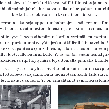
inni olevat kännykät rikkovat välillä illuusion ja muistu
histä poimii jukeboksista vuorollaan kappaleen tunteid
koskettaa elokuvan herkkänä teemabiisinä.
 kerrontaa: katsoja uppoutuu hahmojen sisäiseen maailmaan
at porautuvat miesten ilmeisiin ja eleisiin harvinaisla
sille tyypilliseen aihepiiriin: karikatyyrimäisen, peri
sii purkautumisväylää joskus äkillisilläkin tavoilla. S
etkeksi vapautua arjen kahleista, istahtaa tuopin ääree
älle, luotetulle baarimikolle.
Yö armahtaa
vaalii nostalgis
akkaidensa ripittäytymisiä loputtomalla pinnalla kuunte
t eivät näytä enää yhtä toivottomilta kuin baariin saapu
a loittoneva, vääjäämätöntä tuomiotaan kohti tallustav
levia saippuakuplia. Yö on armahtanut synninpäästönsä t