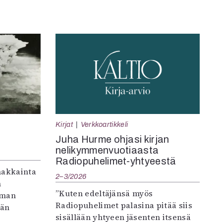
Kirjat
Verkkoartikkeli
Juha Hurme ohjasi kirjan
nelikymmenvuotiaasta
Radiopuhelimet-yhtyeestä
makkainta
2–3/2026
n
”Kuten edeltäjänsä myös
iman
Radiopuhelimet palasina pitää siis
vän
sisällään yhtyeen jäsenten itsensä