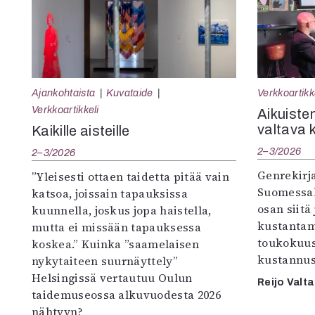
Ajankohtaista
Kuvataide
Verkkoartikk
Verkkoartikkeli
Aikuisten
valtava 
Kaikille aisteille
2–3/2026
2–3/2026
Genrekirja
”Yleisesti ottaen taidetta pitää vain
Suomessak
katsoa, joissain tapauksissa
osan siitä
kuunnella, joskus jopa haistella,
kustantam
mutta ei missään tapauksessa
toukokuu
koskea.” Kuinka ”saamelaisen
kustannus
nykytaiteen suurnäyttely”
Helsingissä vertautuu Oulun
Reijo Valta
taidemuseossa alkuvuodesta 2026
nähtyyn?