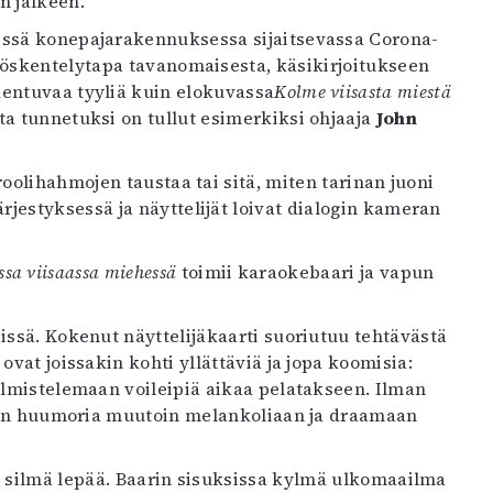
n jälkeen.
essä konepajarakennuksessa sijaitsevassa Corona-
yöskentelytapa tavanomaisesta, käsikirjoitukseen
kentuvaa tyyliä kuin elokuvassa
Kolme viisasta miestä
sta tunnetuksi on tullut esimerkiksi ohjaaja
John
oolihahmojen taustaa tai sitä, miten tarinan juoni
jestyksessä ja näyttelijät loivat dialogin kameran
sa viisaassa miehessä
toimii karaokebaari ja vapun
ssä. Kokenut näyttelijäkaarti suoriutuu tehtävästä
vat joissakin kohti yllättäviä ja jopa koomisia:
valmistelemaan voileipiä aikaa pelatakseen. Ilman
takin huumoria muutoin melankoliaan ja draamaan
n silmä lepää. Baarin sisuksissa kylmä ulkomaailma