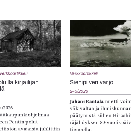
Verkkoartikkeli
Verkkoartikkeli
uilla kirjailijan
Sienipilven varjo
llä
2–3/2026
Juhani Rantala
mietti voi
u2026-
väkivaltaa ja ihmiskunna
pääkaupunkiohjelmaa
päätymistä siihen Hirosh
een Pentin polut -
räjähdyksen 80-vuotispäi
itistön avajaisia juhlittiin
tienoolla.