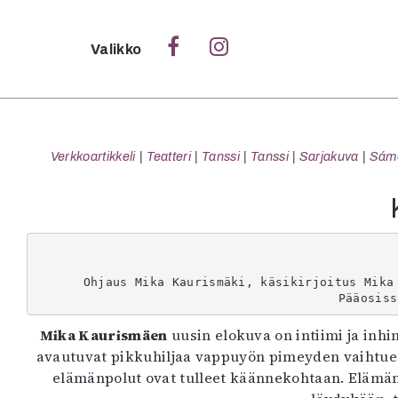
Sulje
Valikko
Ka
Verk
Verkkoartikkeli
Teatteri
Tanssi
Tanssi
Sarjakuva
Sámeg
S
S
Pä
Ohjaus Mika Kaurismäki, käsikirjoitus Mika
Pääosiss
Pap
Mika Kaurismäen
uusin elokuva on intiimi ja inh
avautuvat pikkuhiljaa vappuyön pimeyden vaihtue
elämänpolut ovat tulleet käännekohtaan. Elämän 