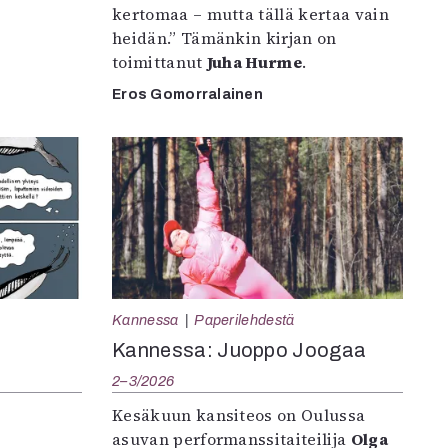
kertomaa – mutta tällä kertaa vain
heidän.” Tämänkin kirjan on
toimittanut
Juha Hurme
.
Eros Gomorralainen
Kannessa
Paperilehdestä
Kannessa: Juoppo Joogaa
2–3/2026
Kesäkuun kansiteos on Oulussa
asuvan performanssitaiteilija
Olga