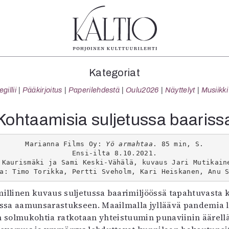
tegoriat
Lehdet
Info
Kategoriat
koartikkeli
4/2026
Tilaus j
illii
Pääkirjoitus
Paperilehdestä
Oulu2026
Näyttelyt
Musiikki
Teatteri
2–3/2026
irtonume
Tanssi
1/2026
Yhteistyö
Kohtaamisia suljetussa baariss
Tanssi
6/2025
Toimitu
arjakuva
5/2025 saame
Mediatie
Marianna Films Oy: 
Yö armahtaa
. 85 min, S.

ámegillii
5/2025
Kaltio r
Ensi-ilta 8.10.2021.

äkirjoitus
Lehtiarkisto
 Kaurismäki ja Sami Keski-Vähälä, kuvaus Jari Mutikaine
a: Timo Torikka, Pertti Sveholm, Kari Heiskanen, Anu 
erilehdestä
Oulu2026
imillinen kuvaus suljetussa baarimiljöössä tapahtuvast
Näyttelyt
ssa aamunsarastukseen. Maailmalla jylläävä pandemia l
Musiikki
solmukohtia ratkotaan yhteistuumin punaviinin äärellä, 
Levyt