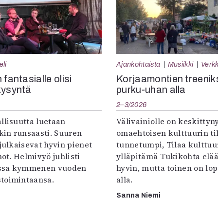
eli
Ajankohtaista
Musiikki
Verkk
 fantasialle olisi
Korjaamontien treenik
kysyntä
purku-uhan alla
2–3/2026
llisuutta luetaan
Välivainiolle on keskittyn
in runsaasti. Suuren
omaehtoisen kulttuurin til
 julkaisevat hyvin pienet
tunnetumpi, Tilaa kulttuur
ot. Helmivyö juhlisti
ylläpitämä Tukikohta elää 
ssa kymmenen vuoden
hyvin, mutta toinen on lo
toimintaansa.
alla.
Sanna Niemi