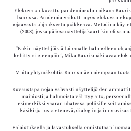
pariskunn
Elokuva on kuvattu pandemiasulun aikana Kaurism
baarissa. Pandemia vaikutti myös elokuvantekopr
nojaavasta ohjauksesta poikkeava. Metodina käytet
(2008), jossa pääosanäyttelijäkaartikin oli sa
”Kukin näyttelijöistä loi omalle hahmolleen ohjaa
kehittyisi eteenpäin”, Mika Kaurismäki avaa eloku
Muita yhtymäkohtia Kaurismäen aiempaan tuota
Kuvaustapa nojaa vahvasti näyttelijöiden ammattit
mainiosti ja hahmoista välittyy aito, persoonal
esimerkiksi vaaran uhatessa poliisille soittamis
käsikirjoitusta etenevä, dialogiin ja improvis
Valaistuksella ja lavastuksella onnistutaan luoma