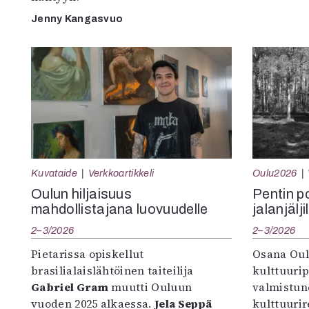
Jenny Kangasvuo
Kuvataide
Verkkoartikkeli
Oulu2026
Oulun hiljaisuus
Pentin pol
mahdollistajana luovuudelle
jalanjälji
2–3/2026
2–3/2026
Pietarissa opiskellut
Osana Oul
brasilialaislähtöinen taiteilija
kulttuuri
Gabriel Gram
muutti Ouluun
valmistun
vuoden 2025 alkaessa.
Jela Seppä
kulttuurire