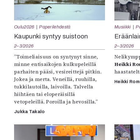
Oulu2026
Paperilehdestä
Musiikki
P
Kaupunki syntyy suistoon
Eräänlai
2–3/2026
2–3/2026
”Toimeliaisuus on syntynyt sinne,
Nelikympp
minne entisaikojen kulkupeleillä
Heikki R
parhaiten pääsi, vesireittejä pitkin.
haastatel
Jokea ja merta. Veneillä, ruuhilla,
Heikki Ro
tukkilautoilla, laivoilla. Talvella
hiihtäen tai eloperäisillä
vetopeleillä. Poroilla ja hevosilla.”
Jukka Takalo