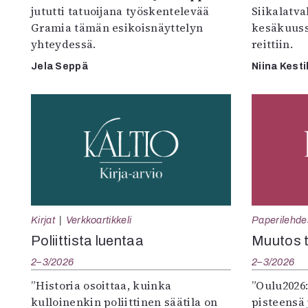
jututti tatuoijana työskentelevää
Siikalatva
Gramia tämän esikoisnäyttelyn
kesäkuus
yhteydessä.
reittiin.
Jela Seppä
Niina Kesti
Kirjat
Verkkoartikkeli
Paperilehde
Poliittista luentaa
Muutos t
2–3/2026
2–3/2026
”Historia osoittaa, kuinka
”Oulu2026
kulloinenkin poliittinen säätila on
pisteensä 