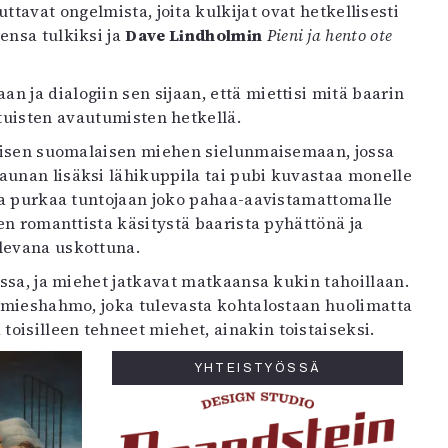
ttavat ongelmista, joita kulkijat ovat hetkellisesti
ensa tulkiksi ja
Dave Lindholmin
Pieni ja hento ote
 ja dialogiin sen sijaan, että miettisi mitä baarin
atuisten avautumisten hetkellä.
nteisen suomalaisen miehen sielunmaisemaan, jossa
aunan lisäksi lähikuppila tai pubi kuvastaa monelle
n ja purkaa tuntojaan joko pahaa-aavistamattomalle
en romanttista käsitystä baarista pyhättönä ja
levana uskottuna.
essa, ja miehet jatkavat matkaansa kukin tahoillaan.
a mieshahmo, joka tulevasta kohtalostaan huolimatta
oisilleen tehneet miehet, ainakin toistaiseksi.
YHTEISTYÖSSÄ