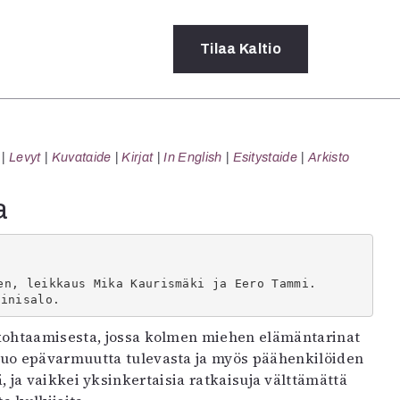
Tilaa
Kaltio
a
Levyt
Kuvataide
Kirjat
In English
Esitystaide
Arkisto
rot
ssä
a
s
dot
y
n, leikkaus Mika Kaurismäki ja Eero Tammi.

Sinisalo.
a kohtaamisesta, jossa kolmen miehen elämäntarinat
uo epävarmuutta tulevasta ja myös päähenkilöiden
ja vaikkei yksinkertaisia ratkaisuja välttämättä