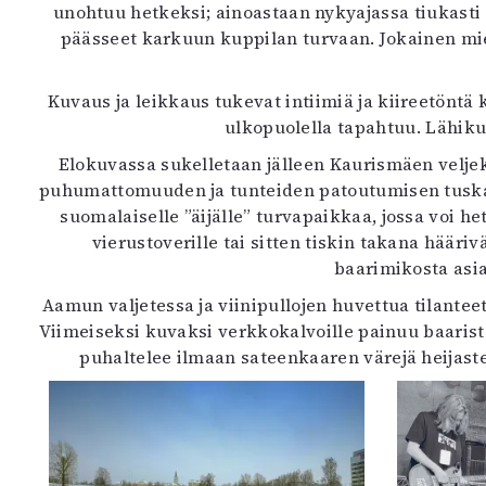
unohtuu hetkeksi; ainoastaan nykyajassa tiukasti ki
päässeet karkuun kuppilan turvaan. Jokainen mie
Kuvaus ja leikkaus tukevat intiimiä ja kiireetöntä
ulkopuolella tapahtuu. Lähikuv
Elokuvassa sukelletaan jälleen Kaurismäen veljek
puhumattomuuden ja tunteiden patoutumisen tuska et
suomalaiselle ”äijälle” turvapaikkaa, jossa voi h
vierustoverille tai sitten tiskin takana hääriv
baarimikosta asi
Aamun valjetessa ja viinipullojen huvettua tilantee
Viimeiseksi kuvaksi verkkokalvoille painuu baarist
puhaltelee ilmaan sateenkaaren värejä heijaste