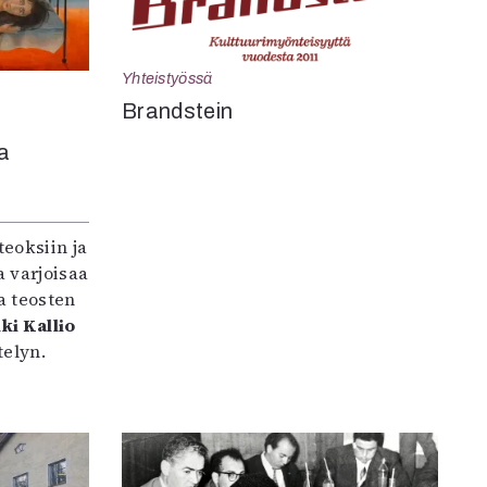
Yhteistyössä
Brandstein
a
teoksiin ja
 varjoisaa
a teosten
ki Kallio
elyn.