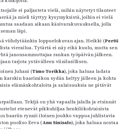
 kulkijoita.
jalle ei paljasteta vielä, mihin näytetyt tilanteet
ää ja mieli täyttyy kysymyksistä, joihin ei vielä
ntua saadaan aikaan käsivarakuvauksella, jolla
seman läpi.
sä viihdytäänkin loppuelokuvan ajan. Heikki (
Pertti
lista vierailua. Tytärtä ei näy eikä kuulu, mutta sen
i yhtä janonsammuttajaa rankan työpäivän jälkeen.
an tarjota ystävälleen viinilasillisen.
oinen Juhani (
Timo Torikka
), joka haluaa ladata
karskin baarimikon sydän heltyy jälleen ja kohta
aisia elämänkohtaloita ja salaisuuksia ne pitävät
aillaan. Tekijä on yhä vapaalla jalalla ja etsinnät
ustelut etenevät pikkuhiljaa henkilökohtaisista
n baariin rynnii iloinen joukko vappua juhlistavia
ston puoliso Eeva (
Anu Sinisalo
), joka haluaa nostaa