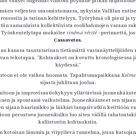
an väliset ongelmat vihdoin pöydälle pitkän hiljaisuude
äen veljesten osaomistamassa, nykyisin Vallilan entis
osessiin ja tarinan kehittelyyn. Työryhmä oli pieni ja t
tiin samanlaista kollektiivista roolihahmojen varaan ra
ma. Työskentelytapa mukailee
cinéma vérité –
perinnettä, jo
Cassavetes
.
jan kanssa taustatarinan tietämättä vastanäyttelijöiden r
van tekotapaa. ”Kohtaukset on kuvattu kronologisessa jär
käydessä.”
ntoon ei ole vaikea huomata. Tapahtumapaikkana
Kolmes
sijasta juhlitaan joulua.
aitoon ja improvisaatiokykyyn yllättävissä juonenkääntei
linen ja spontaani vaikutelma. Juonenkäänteet sen sijaan o
en sijaan baarimikko ja lääkäri lampsivatkin keittiöön 
aatioon perustuva juonenkulku luo siten välillä tahaton
kallistuviin kohtauksiin.
an kotoisan lämmin ja viipyilevä tunnelma, jossa katsoja