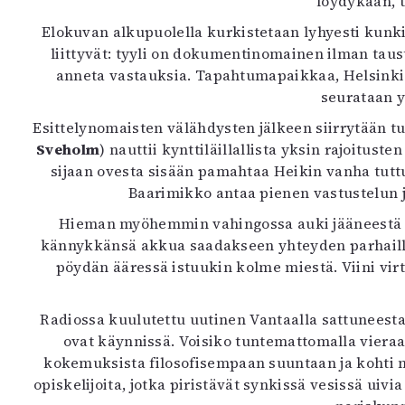
löydykään, 
K
Elokuvan alkupuolella kurkistetaan lyhyesti kunkin
liittyvät: tyyli on dokumentinomainen ilman taus
I
anneta vastauksia. Tapahtumapaikkaa, Helsinki
E
seurataan 
Esittelynomaisten välähdysten jälkeen siirrytään t
Sveholm
) nauttii kynttiläillallista yksin rajoitus
sijaan ovesta sisään pamahtaa Heikin vanha tuttu,
Baarimikko antaa pienen vastustelun jä
Hieman myöhemmin vahingossa auki jääneestä ul
kännykkänsä akkua saadakseen yhteyden parhailla
pöydän ääressä istuukin kolme miestä. Viini virt
Radiossa kuulutettu uutinen Vantaalla sattuneesta,
ovat käynnissä. Voisiko tuntemattomalla vieraa
kokemuksista filosofisempaan suuntaan ja kohti mo
opiskelijoita, jotka piristävät synkissä vesissä uivi