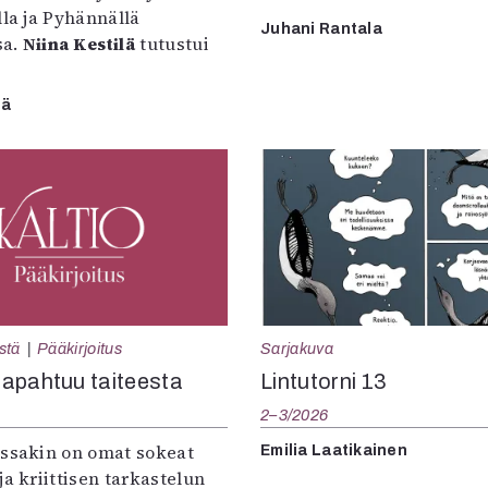
lla ja Pyhännällä
Juhani Rantala
sa.
Niina Kestilä
tutustui
lä
Sarjakuva
stä
Pääkirjoitus
Lintutorni 13
apahtuu taiteesta
2–3/2026
:ssakin on omat sokeat
Emilia Laatikainen
ja kriittisen tarkastelun