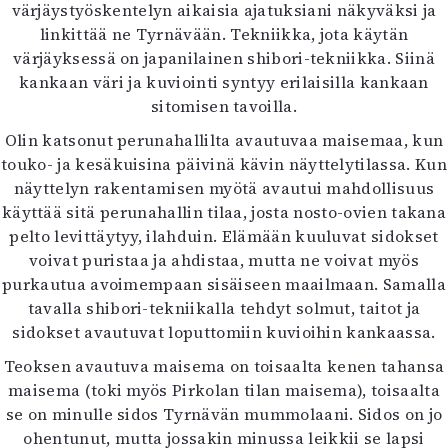
värjäystyöskentelyn aikaisia ajatuksiani näkyväksi ja
linkittää ne Tyrnävään. Tekniikka, jota käytän
värjäyksessä on japanilainen shibori-tekniikka. Siinä
kankaan väri ja kuviointi syntyy erilaisilla kankaan
sitomisen tavoilla.
Olin katsonut perunahallilta avautuvaa maisemaa, kun
touko- ja kesäkuisina päivinä kävin näyttelytilassa. Kun
näyttelyn rakentamisen myötä avautui mahdollisuus
käyttää sitä perunahallin tilaa, josta nosto-ovien takana
pelto levittäytyy, ilahduin. Elämään kuuluvat sidokset
voivat puristaa ja ahdistaa, mutta ne voivat myös
purkautua avoimempaan sisäiseen maailmaan. Samalla
tavalla shibori-tekniikalla tehdyt solmut, taitot ja
sidokset avautuvat loputtomiin kuvioihin kankaassa.
Teoksen avautuva maisema on toisaalta kenen tahansa
maisema (toki myös Pirkolan tilan maisema), toisaalta
se on minulle sidos Tyrnävän mummolaani. Sidos on jo
ohentunut, mutta jossakin minussa leikkii se lapsi