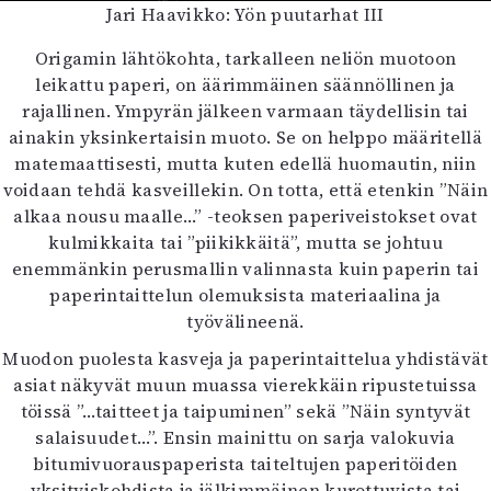
Jari Haavikko: Yön puutarhat III
Origamin lähtökohta, tarkalleen neliön muotoon
leikattu paperi, on äärimmäinen säännöllinen ja
rajallinen. Ympyrän jälkeen varmaan täydellisin tai
ainakin yksinkertaisin muoto. Se on helppo määritellä
matemaattisesti, mutta kuten edellä huomautin, niin
voidaan tehdä kasveillekin. On totta, että etenkin ”Näin
alkaa nousu maalle…” -teoksen paperiveistokset ovat
kulmikkaita tai ”piikikkäitä”, mutta se johtuu
enemmänkin perusmallin valinnasta kuin paperin tai
paperintaittelun olemuksista materiaalina ja
työvälineenä.
Muodon puolesta kasveja ja paperintaittelua yhdistävät
asiat näkyvät muun muassa vierekkäin ripustetuissa
töissä ”…taitteet ja taipuminen” sekä ”Näin syntyvät
salaisuudet…”. Ensin mainittu on sarja valokuvia
bitumivuorauspaperista taiteltujen paperitöiden
yksityiskohdista ja jälkimmäinen kurottuvista tai