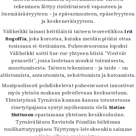
tekeminen liittyy ristiriitaisesti vapauteen ja
itsemääräävyyteen – ja epävarmuuteen, epäselvyyteen
ja keskeneräisyyteen.
Väliheikki lainasi brittiläistä taiteen teoreetikkoa
Irit
Rogoffia
, joka korostaa, kuinka meidän pitäisi ottaa
tosissaan ei-tietäminen. Puheenvuoronsa lopuksi
Väliheikki soitti Sur-rur-yhtyeen biisiä ”Vierivät
pensselit”, jossa lauletaan muuksi tulemisesta,
muuttumisesta. Taiteen tekeminen – ja taide – on
altistumista, antautumista, sekoittumista ja katoamista.
Monipuolisesti pohdiskelevat puheenvuorot innostivat
myös yleisön mukaan polveilevaan keskusteluun.
Yhteistyössä Tyrnävän kunnan kanssa toteutetussa
zinetyöpajassa syntyi myöhemmin vielä
Matias
Huttusen
opastamana yhteinen kesäkouluzine.
Tyrnäväläisen Ravintola Pömilän loihtiman
tuulihattutyyppisen Täyttymys-leivoksenkin saimme