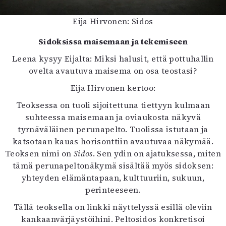
Eija Hirvonen: Sidos
Sidoksissa maisemaan ja tekemiseen
Leena kysyy Eijalta: Miksi halusit, että pottuhallin
ovelta avautuva maisema on osa teostasi?
Eija Hirvonen kertoo:
Teoksessa on tuoli sijoitettuna tiettyyn kulmaan
suhteessa maisemaan ja oviaukosta näkyvä
tyrnäväläinen perunapelto. Tuolissa istutaan ja
katsotaan kauas horisonttiin avautuvaa näkymää.
Teoksen nimi on
Sidos
. Sen ydin on ajatuksessa, miten
tämä perunapeltonäkymä sisältää myös sidoksen:
yhteyden elämäntapaan, kulttuuriin, sukuun,
perinteeseen.
Tällä teoksella on linkki näyttelyssä esillä oleviin
kankaanvärjäystöihini. Peltosidos konkretisoi