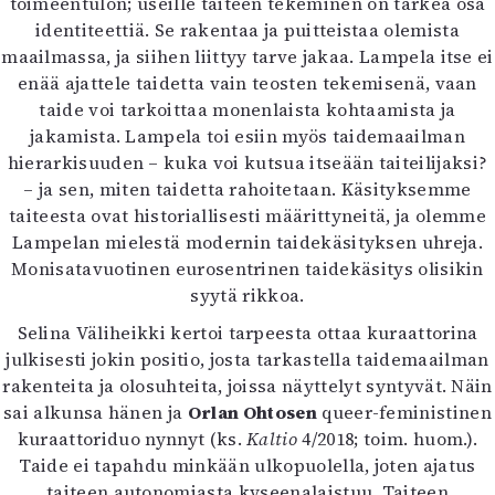
toimeentulon; useille taiteen tekeminen on tärkeä osa
identiteettiä. Se rakentaa ja puitteistaa olemista
maailmassa, ja siihen liittyy tarve jakaa. Lampela itse ei
enää ajattele taidetta vain teosten tekemisenä, vaan
taide voi tarkoittaa monenlaista kohtaamista ja
jakamista. Lampela toi esiin myös taidemaailman
hierarkisuuden – kuka voi kutsua itseään taiteilijaksi?
– ja sen, miten taidetta rahoitetaan. Käsityksemme
taiteesta ovat historiallisesti määrittyneitä, ja olemme
Lampelan mielestä modernin taidekäsityksen uhreja.
Monisatavuotinen eurosentrinen taidekäsitys olisikin
syytä rikkoa.
Selina Väliheikki kertoi tarpeesta ottaa kuraattorina
julkisesti jokin positio, josta tarkastella taidemaailman
rakenteita ja olosuhteita, joissa näyttelyt syntyvät. Näin
sai alkunsa hänen ja
Orlan Ohtosen
queer-feministinen
kuraattoriduo nynnyt (ks.
Kaltio
4/2018; toim. huom.).
Taide ei tapahdu minkään ulkopuolella, joten ajatus
taiteen autonomiasta kyseenalaistuu. Taiteen