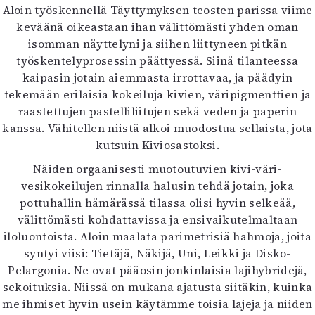
Aloin työskennellä Täyttymyksen teosten parissa viime
keväänä oikeastaan ihan välittömästi yhden oman
isomman näyttelyni ja siihen liittyneen pitkän
työskentelyprosessin päättyessä. Siinä tilanteessa
kaipasin jotain aiemmasta irrottavaa, ja päädyin
tekemään erilaisia kokeiluja kivien, väripigmenttien ja
raastettujen pastelliliitujen sekä veden ja paperin
kanssa. Vähitellen niistä alkoi muodostua sellaista, jota
kutsuin Kiviosastoksi.
Näiden orgaanisesti muotoutuvien kivi-väri-
vesikokeilujen rinnalla halusin tehdä jotain, joka
pottuhallin hämärässä tilassa olisi hyvin selkeää,
välittömästi kohdattavissa ja ensivaikutelmaltaan
iloluontoista. Aloin maalata parimetrisiä hahmoja, joita
syntyi viisi: Tietäjä, Näkijä, Uni, Leikki ja Disko-
Pelargonia. Ne ovat pääosin jonkinlaisia lajihybridejä,
sekoituksia. Niissä on mukana ajatusta siitäkin, kuinka
me ihmiset hyvin usein käytämme toisia lajeja ja niiden