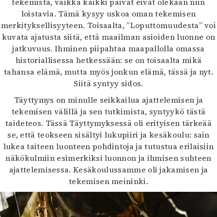
tekemistä, vaikka kaikki päivät eivät olekaan niin
loistavia. Tämä kysyy uskoa oman tekemisen
merkityksellisyyteen. Toisaalta, ”Loputtomuudesta” voi
kuvata ajatusta siitä, että maailman asioiden luonne on
jatkuvuus. Ihminen piipahtaa maapallolla omassa
historiallisessa hetkessään: se on toisaalta mikä
tahansa elämä, mutta myös jonkun elämä, tässä ja nyt.
Siitä syntyy sidos.
Täyttymys on minulle seikkailua ajattelemisen ja
tekemisen välillä ja sen tutkimista, syntyykö tästä
taideteos. Tässä Täyttymyksessä oli erityisen tärkeää
se, että teokseen sisältyi lukupiiri ja kesäkoulu: sain
lukea taiteen luonteen pohdintoja ja tutustua erilaisiin
näkökulmiin esimerkiksi luonnon ja ihmisen suhteen
ajattelemisessa. Kesäkoulussamme oli jakamisen ja
tekemisen meininki.