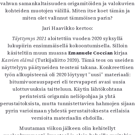
vahvan samankaltaisuuden origamitöiden ja valokuvien
kohteiden muotojen välillä. Miten itse koet tämän ja
miten olet valinnut tämmöisen parin?
Jari Haavikko kertoo:
Täyttymys 2021
aloitettiin vuoden 2020 syksyllä
lukupiirin ensimmäisellä kokoontumisella. Silloin
käsiteltiin muun muassa
Emanuele Coccian
kirjaa
Kasvien elämä
(Tutkijaliitto 2020). Tämä teos on useiden
näyttelyyn päätyneiden teosteni takana. Konkreettisen
työn alkupisteenä oli 2020 löytynyt ”uusi” materiaali:
bitumivuorauspaperi eli tervapaperi avasi uusia
ulottuvuuksia taitteluun. Käytin lähtökohtana
perinteistä origamin neliöpohjaa ja yhtä
perustaitoksista, mutta tunnistettavien hahmojen sijaan
pyrin varioimaan yhdestä perustaitoksesta erilaisia
versioita materiaalin ehdoilla.
Muutaman viikon jälkeen olin kehitellyt