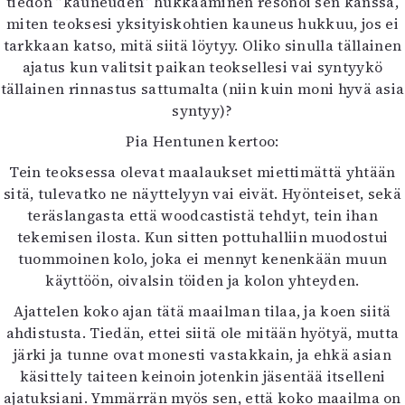
tiedon ”kauneuden” hukkaaminen resonoi sen kanssa,
miten teoksesi yksityiskohtien kauneus hukkuu, jos ei
tarkkaan katso, mitä siitä löytyy. Oliko sinulla tällainen
ajatus kun valitsit paikan teoksellesi vai syntyykö
tällainen rinnastus sattumalta (niin kuin moni hyvä asia
syntyy)?
Pia Hentunen kertoo:
Tein teoksessa olevat maalaukset miettimättä yhtään
sitä, tulevatko ne näyttelyyn vai eivät. Hyönteiset, sekä
teräslangasta että woodcastistä tehdyt, tein ihan
tekemisen ilosta. Kun sitten pottuhalliin muodostui
tuommoinen kolo, joka ei mennyt kenenkään muun
käyttöön, oivalsin töiden ja kolon yhteyden.
Ajattelen koko ajan tätä maailman tilaa, ja koen siitä
ahdistusta. Tiedän, ettei siitä ole mitään hyötyä, mutta
järki ja tunne ovat monesti vastakkain, ja ehkä asian
käsittely taiteen keinoin jotenkin jäsentää itselleni
ajatuksiani. Ymmärrän myös sen, että koko maailma on