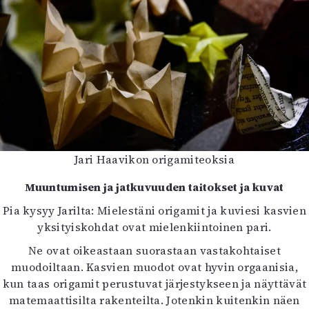
Jari Haavikon origamiteoksia
Muuntumisen ja jatkuvuuden taitokset ja kuvat
Pia kysyy Jarilta: Mielestäni origamit ja kuviesi kasvien
yksityiskohdat ovat mielenkiintoinen pari.
Ne ovat oikeastaan suorastaan vastakohtaiset
muodoiltaan. Kasvien muodot ovat hyvin orgaanisia,
kun taas origamit perustuvat järjestykseen ja näyttävät
matemaattisilta rakenteilta. Jotenkin kuitenkin näen