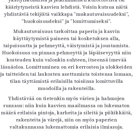
kääriytyneistä kasvien lehdistä. Voisin kutsua näitä
yhdistäviä tekijöitä vaikkapa ”mukautuvaisuudeksi”,
”huokoisuudeksi” ja ”lomittumiseksi”.
Mukautuvaisuus tarkoittaa paperin ja kasvin
käyttäytymistä paineen tai kosketuksen alla,
taipuisuutta ja pehmeyttä, väistymistä ja joustamista.
Huokoisuus on pinnan pehmeyttä ja läpäisevyyttä niin
kosteuden kuin valonkin suhteen, itseensä imevää
läsnäoloa. Lomittuminen on eri kerrosten ja ulokkeiden
ja taitteiden tai laskosten asettumista toistensa lomaan,
tilan täyttämistä erilaisilla toisiinsa lomittuvilla
muodoilla ja rakenteilla.
Yhdistävää on tietenkin myös värien ja hahmojen
runsaus: niin kuin kasvien maailmassa on lukematon
määrä erilaisia pintoja, karheita ja sileitä ja piikikkäitä,
rakenteita ja värejä, niin on myös paperien
valtakunnassa lukemattomia erilaisia ilmiasuja.