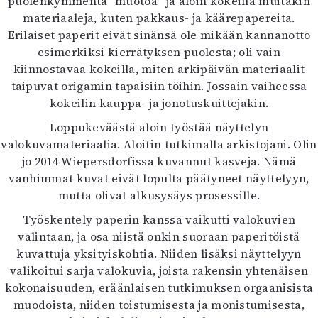
puolenkymmentä ”muotoa” ja aloin kokeilla muitakin
materiaaleja, kuten pakkaus- ja käärepapereita.
Erilaiset paperit eivät sinänsä ole mikään kannanotto
esimerkiksi kierrätyksen puolesta; oli vain
kiinnostavaa kokeilla, miten arkipäivän materiaalit
taipuvat origamin tapaisiin töihin. Jossain vaiheessa
kokeilin kauppa- ja jonotuskuittejakin.
Loppukeväästä aloin työstää näyttelyn
valokuvamateriaalia. Aloitin tutkimalla arkistojani. Olin
jo 2014 Wiepersdorfissa kuvannut kasveja. Nämä
vanhimmat kuvat eivät lopulta päätyneet näyttelyyn,
mutta olivat alkusysäys prosessille.
Työskentely paperin kanssa vaikutti valokuvien
valintaan, ja osa niistä onkin suoraan paperitöistä
kuvattuja yksityiskohtia. Niiden lisäksi näyttelyyn
valikoitui sarja valokuvia, joista rakensin yhtenäisen
kokonaisuuden, eräänlaisen tutkimuksen orgaanisista
muodoista, niiden toistumisesta ja monistumisesta,