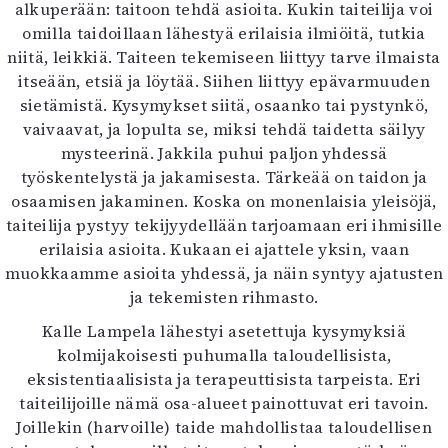
alkuperään: taitoon tehdä asioita. Kukin taiteilija voi
omilla taidoillaan lähestyä erilaisia ilmiöitä, tutkia
niitä, leikkiä. Taiteen tekemiseen liittyy tarve ilmaista
itseään, etsiä ja löytää. Siihen liittyy epävarmuuden
sietämistä. Kysymykset siitä, osaanko tai pystynkö,
vaivaavat, ja lopulta se, miksi tehdä taidetta säilyy
mysteerinä. Jakkila puhui paljon yhdessä
työskentelystä ja jakamisesta. Tärkeää on taidon ja
osaamisen jakaminen. Koska on monenlaisia yleisöjä,
taiteilija pystyy tekijyydellään tarjoamaan eri ihmisille
erilaisia asioita. Kukaan ei ajattele yksin, vaan
muokkaamme asioita yhdessä, ja näin syntyy ajatusten
ja tekemisten rihmasto.
Kalle Lampela lähestyi asetettuja kysymyksiä
kolmijakoisesti puhumalla taloudellisista,
eksistentiaalisista ja terapeuttisista tarpeista. Eri
taiteilijoille nämä osa-alueet painottuvat eri tavoin.
Joillekin (harvoille) taide mahdollistaa taloudellisen