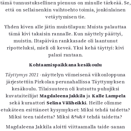
tämä tunnustuksellinen pienuus on minulle tärkeää. Se,
että on sellainenkin vaihtoehto toimia, jonkinlainen
vetäytymisen tie.
Yhden kiven alle jätin muistilapun: Muista palauttaa
tämä kivi takaisin rannalle. Kun näyttely päättyi,
muistin. Iltapäivän rankkasade oli laantunut
ripotteluksi, mieli oli keveä. Yksi kehä täyttyi: kivi
palasi rantaan.
Kohtaamispaikkana kesäkoulu
Täyttymys 2021
-näyttelyn viimeisenä viikonloppuna
järjestettiin Pirkolan perunahallissa Täyttymyksen
kesäkoulu. Tilaisuuteen oli kutsuttu puhujiksi
kuvataiteilijat
Magdaleena Jakkila
ja
Kalle Lampela
sekä kuraattori
Selina Väliheikki
. Heille olimme
etukäteen esittäneet kysymykset: Miksi tehdä taidetta?
Miksi teen taidetta? Miksi &%&# tehdä taidetta?
Magdaleena Jakkila aloitti viittaamalla taide-sanan