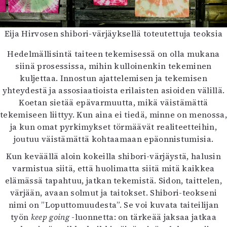
Eija Hirvosen shibori-värjäyksellä toteutettuja teoksia
Hedelmällisintä taiteen tekemisessä on olla mukana
siinä prosessissa, mihin kulloinenkin tekeminen
kuljettaa. Innostun ajattelemisen ja tekemisen
yhteydestä ja assosiaatioista erilaisten asioiden välillä.
Koetan sietää epävarmuutta, mikä väistämättä
tekemiseen liittyy. Kun aina ei tiedä, minne on menossa,
ja kun omat pyrkimykset törmäävät realiteetteihin,
joutuu väistämättä kohtaamaan epäonnistumisia.
Kun keväällä aloin kokeilla shibori-värjäystä, halusin
varmistua siitä, että huolimatta siitä mitä kaikkea
elämässä tapahtuu, jatkan tekemistä. Sidon, taittelen,
värjään, avaan solmut ja taitokset. Shibori-teokseni
nimi on ”Loputtomuudesta”. Se voi kuvata taiteilijan
työn
keep going
-luonnetta: on tärkeää jaksaa jatkaa