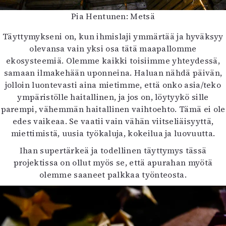
Pia Hentunen: Metsä
Täyttymykseni on, kun ihmislaji ymmärtää ja hyväksyy
olevansa vain yksi osa tätä maapallomme
ekosysteemiä. Olemme kaikki toisiimme yhteydessä,
samaan ilmakehään uponneina. Haluan nähdä päivän,
jolloin luontevasti aina mietimme, että onko asia/teko
ympäristölle haitallinen, ja jos on, löytyykö sille
parempi, vähemmän haitallinen vaihtoehto. Tämä ei ole
edes vaikeaa. Se vaatii vain vähän viitseliäisyyttä,
miettimistä, uusia työkaluja, kokeilua ja luovuutta.
Ihan supertärkeä ja todellinen täyttymys tässä
projektissa on ollut myös se, että apurahan myötä
olemme saaneet palkkaa työnteosta.