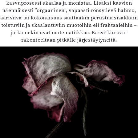
kasvuprosessi skaalaa ja monistaa. Lisäksi kasvien
näennäisesti ”orgaaninen”, vapaasti rönsyilevä hahmo,
ääriviiva tai kokonaisuus saattaakin perustua sisäkkäin
toistuviin ja skaalautuviin muotoihin eli fraktaaleihin –
jotka nekin ovat matematiikkaa. Kasvitkin ovat
rakenteeltaan pitkälle järjestäytyneitä.