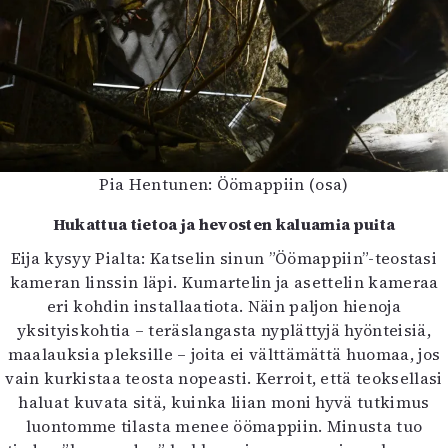
Pia Hentunen: Öömappiin (osa)
Hukattua tietoa ja hevosten kaluamia puita
Eija kysyy Pialta: Katselin sinun ”Öömappiin”-teostasi
kameran linssin läpi. Kumartelin ja asettelin kameraa
eri kohdin installaatiota. Näin paljon hienoja
yksityiskohtia – teräslangasta nyplättyjä hyönteisiä,
maalauksia pleksille – joita ei välttämättä huomaa, jos
vain kurkistaa teosta nopeasti. Kerroit, että teoksellasi
haluat kuvata sitä, kuinka liian moni hyvä tutkimus
luontomme tilasta menee öömappiin. Minusta tuo