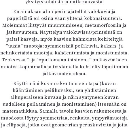
yksityiskohdista ja mittakaavasta.
En ainakaan alun perin ajatellut valokuvia ja
paperitöitä eri osina vaan yhtenä kokonaisuutena.
Molemmat liittyvät muuntumiseen, metamorfoosiin ja
jatkuvuuteen. Näyttelyn valokuvissa/printeissä on
paitsi kasveja, myös kasvien hahmoista kehiteltyjä
”uusia” muotoja: symmetrisiä peilikuvia, kaksin- ja
nelinkertaisia muotoja, kahdentumista ja monistumista.
Teoksessa ”…ja loputtomaan toistoon…” on kasviaiheen
muotoa kopioimalla ja toistamalla kehitelty loputtoman
jatkuvuuden ideaa.
Käyttämäni kuvanrakentamisen tapa (kuvan
kääntäminen peilikuvaksi, sen yhdistäminen
alkuperäiseen kuvaan ja näin syntyneen kuvan
uudelleen peilaaminen ja monistaminen) itsessään on
matematiikkaa. Samalla tavoin kasvien rakenteesta ja
muodosta löytyy symmetriaa, renkaita, ympyrämuotoja
ja ellipsejä, jotka ovat geometrian peruskuvioita ja joita