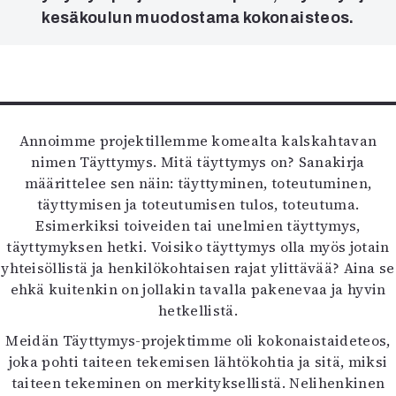
Kirjat
kesäkoulun muodostama kokonaisteos.
In English
Esitystaide
Arkisto
Lehdet
Annoimme projektillemme komealta kalskahtavan
4/2026
nimen Täyttymys. Mitä täyttymys on? Sanakirja
2–3/2026
määrittelee sen näin: täyttyminen, toteutuminen,
1/2026
täyttymisen ja toteutumisen tulos, toteutuma.
6/2025
Esimerkiksi toiveiden tai unelmien täyttymys,
5/2025 saame
täyttymyksen hetki. Voisiko täyttymys olla myös jotain
5/2025
yhteisöllistä ja henkilökohtaisen rajat ylittävää? Aina se
Lehtiarkisto
ehkä kuitenkin on jollakin tavalla pakenevaa ja hyvin
hetkellistä.
Info
Meidän Täyttymys-projektimme oli kokonaistaideteos,
Tilaus ja irtonumerot
joka pohti taiteen tekemisen lähtökohtia ja sitä, miksi
Yhteistyössä
taiteen tekeminen on merkityksellistä. Nelihenkinen
Toimitus