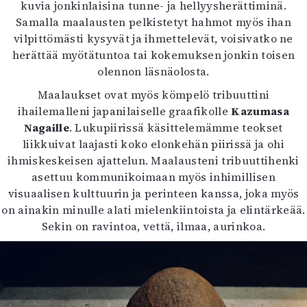
kuvia jonkinlaisina tunne- ja hellyysherättiminä.
Samalla maalausten pelkistetyt hahmot myös ihan
vilpittömästi kysyvät ja ihmettelevät, voisivatko ne
herättää myötätuntoa tai kokemuksen jonkin toisen
olennon läsnäolosta.
Maalaukset ovat myös kömpelö tribuuttini
ihailemalleni japanilaiselle graafikolle
Kazumasa
Nagaille
. Lukupiirissä käsittelemämme teokset
liikkuivat laajasti koko elonkehän piirissä ja ohi
ihmiskeskeisen ajattelun. Maalausteni tribuuttihenki
asettuu kommunikoimaan myös inhimillisen
visuaalisen kulttuurin ja perinteen kanssa, joka myös
on ainakin minulle alati mielenkiintoista ja elintärkeää.
Sekin on ravintoa, vettä, ilmaa, aurinkoa.