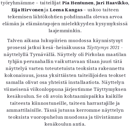
työryhmämme – taiteilijat
Pia Hentunen
,
Jari Haavikko
,
Mediatiedot
Eija Hirvonen
ja
Leena Kangas
– uskoo taiteen
Kaltio ry
tekemisen lähtökohtien pohdinnalla olevan arvoa
elämän ja elämäntapojen mielekkyyden kysymyksissä
laajemminkin.
Talven aikana lukupiirien muodossa käynnistynyt
prosessi jatkui kesä–heinäkuussa
Täyttymys 2021
-
näyttelyllä Tyrnävällä. Näyttely oli Pirkolan maatilan
tyhjän perunahallin vaikuttavaan tilaan juuri tätä
näyttelyä varten toteutetuista teoksista rakennettu
kokonaisuus, jossa yksittäisten taiteilijoiden teokset
samalla olivat osa yhteistä installaatiota. Näyttelyn
viimeisenä viikonloppuna järjestimme Täyttymyksen
kesäkoulun. Se oli avoin kohtaamispaikka kaikille
taiteesta kiinnostuneille, taiteen harrastajille ja
ammattilaisille. Tässä jutussa kerromme näyttelyn
teoksista vuoropuhelun muodossa ja tiivistämme
kesäkoulun antia.