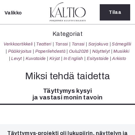
Tilaa
Valikko
Sulje
Kategoriat
Kategoriat
Verkkoartikkeli
Verkkoartikkeli
Teatteri
Tanssi
Tanssi
Sarjakuva
Sámegillii
Teatteri
Pääkirjoitus
Paperilehdestä
Oulu2026
Näyttelyt
Musiikki
Tanssi
Levyt
Kuvataide
Kirjat
In English
Esitystaide
Arkisto
Tanssi
Sarjakuva
Miksi tehdä taidetta
Sámegillii
Pääkirjoitus
Täyttymys kysyi
Paperilehdestä
ja vastasi monin tavoin
Oulu2026
Näyttelyt
Musiikki
Levyt
Kuvataide
Täyttymys-projekti oli lukupiirin, näyttelyn ja