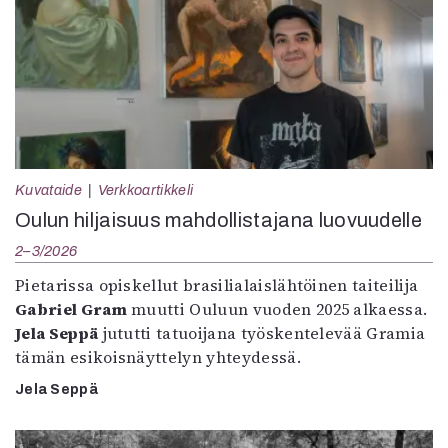
Kuvataide
Verkkoartikkeli
Oulun hiljaisuus mahdollistajana luovuudelle
2–3/2026
Pietarissa opiskellut brasilialaislähtöinen taiteilija
Gabriel Gram
muutti Ouluun vuoden 2025 alkaessa.
Jela Seppä
jututti tatuoijana työskentelevää Gramia
tämän esikoisnäyttelyn yhteydessä.
Jela Seppä