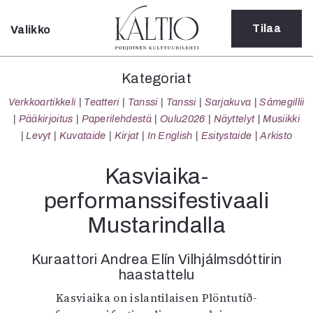
Tilaa
Valikko
Sulje
Kategoriat
Kategoriat
Verkkoartikkeli
Verkkoartikkeli
Teatteri
Tanssi
Tanssi
Sarjakuva
Sámegillii
Teatteri
Pääkirjoitus
Paperilehdestä
Oulu2026
Näyttelyt
Musiikki
Tanssi
Levyt
Kuvataide
Kirjat
In English
Esitystaide
Arkisto
Tanssi
Sarjakuva
Kasviaika-
Sámegillii
performanssifestivaali
Pääkirjoitus
Paperilehdestä
Mustarindalla
Oulu2026
Näyttelyt
Kuraattori Andrea Elín Vilhjálmsdóttirin
Musiikki
haastattelu
Levyt
Kasviaika on islantilaisen Plöntutíð-
Kuvataide