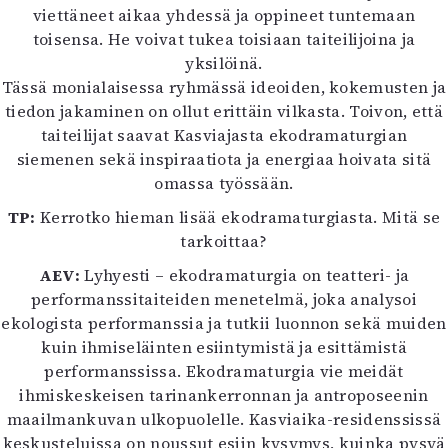
viettäneet aikaa yhdessä ja oppineet tuntemaan
toisensa. He voivat tukea toisiaan taiteilijoina ja
yksilöinä.
Tässä monialaisessa ryhmässä ideoiden, kokemusten ja
tiedon jakaminen on ollut erittäin vilkasta. Toivon, että
taiteilijat saavat Kasviajasta ekodramaturgian
siemenen sekä inspiraatiota ja energiaa hoivata sitä
omassa työssään.
TP:
Kerrotko hieman lisää ekodramaturgiasta. Mitä se
tarkoittaa?
AEV:
Lyhyesti – ekodramaturgia on teatteri- ja
performanssitaiteiden menetelmä, joka analysoi
ekologista performanssia ja tutkii luonnon sekä muiden
kuin ihmiseläinten esiintymistä ja esittämistä
performanssissa. Ekodramaturgia vie meidät
ihmiskeskeisen tarinankerronnan ja antroposeenin
maailmankuvan ulkopuolelle. Kasviaika-residenssissä
keskusteluissa on noussut esiin kysymys, kuinka pysyä