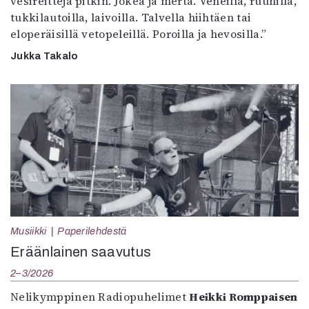
vesireittejä pitkin. Jokea ja merta. Veneillä, ruuhilla,
tukkilautoilla, laivoilla. Talvella hiihtäen tai
eloperäisillä vetopeleillä. Poroilla ja hevosilla.”
Jukka Takalo
Musiikki
Paperilehdestä
Eräänlainen saavutus
2–3/2026
Nelikymppinen Radiopuhelimet
Heikki Romppaisen