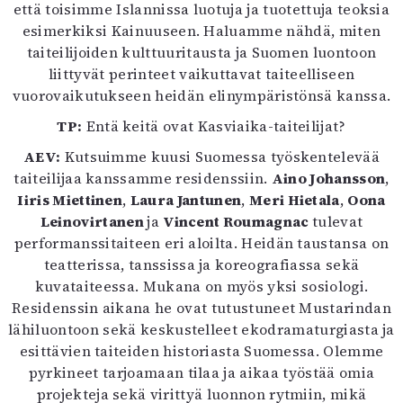
että toisimme Islannissa luotuja ja tuotettuja teoksia
esimerkiksi Kainuuseen. Haluamme nähdä, miten
taiteilijoiden kulttuuritausta ja Suomen luontoon
liittyvät perinteet vaikuttavat taiteelliseen
vuorovaikutukseen heidän elinympäristönsä kanssa.
TP:
Entä keitä ovat Kasviaika-taiteilijat?
AEV:
Kutsuimme kuusi Suomessa työskentelevää
taiteilijaa kanssamme residenssiin.
Aino Johansson
,
Iiris Miettinen
,
Laura Jantunen
,
Meri Hietala
,
Oona
Leinovirtanen
ja
Vincent Roumagnac
tulevat
performanssitaiteen eri aloilta. Heidän taustansa on
teatterissa, tanssissa ja koreografiassa sekä
kuvataiteessa. Mukana on myös yksi sosiologi.
Residenssin aikana he ovat tutustuneet Mustarindan
lähiluontoon sekä keskustelleet ekodramaturgiasta ja
esittävien taiteiden historiasta Suomessa. Olemme
pyrkineet tarjoamaan tilaa ja aikaa työstää omia
projekteja sekä virittyä luonnon rytmiin, mikä