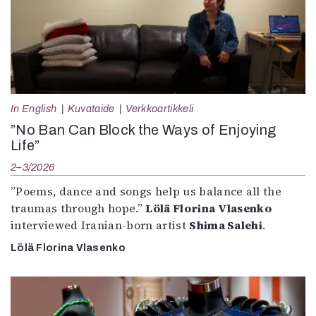
In English
Kuvataide
Verkkoartikkeli
”No Ban Can Block the Ways of Enjoying
Life”
2–3/2026
”Poems, dance and songs help us balance all the
traumas through hope.”
Lölä Florina Vlasenko
interviewed Iranian-born artist
Shima Salehi
.
Lölä Florina Vlasenko