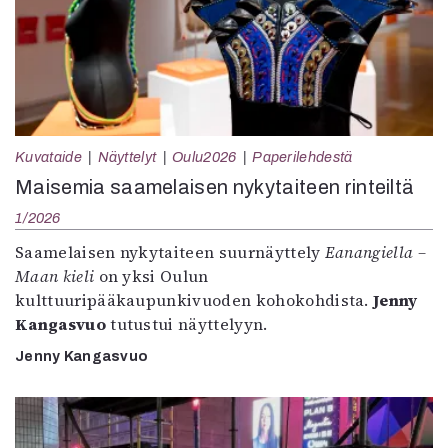
Kuvataide
Näyttelyt
Oulu2026
Paperilehdestä
Maisemia saamelaisen nykytaiteen rinteiltä
1/2026
Saamelaisen nykytaiteen suurnäyttely
Eanangiella –
Maan kieli
on yksi Oulun
kulttuuripääkaupunkivuoden kohokohdista.
Jenny
Kangasvuo
tutustui näyttelyyn.
Jenny Kangasvuo