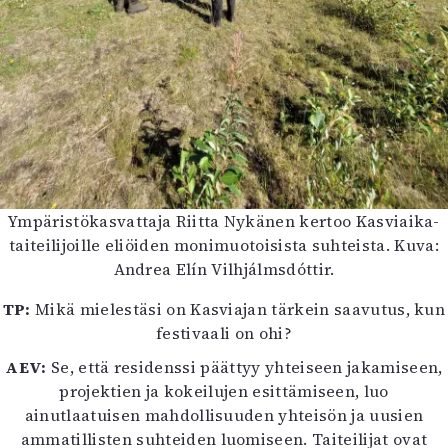
Ympäristökasvattaja Riitta Nykänen kertoo Kasviaika-
taiteilijoille eliöiden monimuotoisista suhteista. Kuva:
Andrea Elín Vilhjálmsdóttir.
TP:
Mikä mielestäsi on Kasviajan tärkein saavutus, kun
festivaali on ohi?
AEV:
Se, että residenssi päättyy yhteiseen jakamiseen,
projektien ja kokeilujen esittämiseen, luo
ainutlaatuisen mahdollisuuden yhteisön ja uusien
ammatillisten suhteiden luomiseen. Taiteilijat ovat