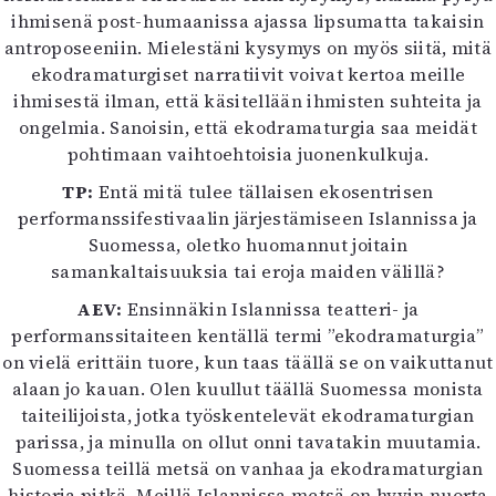
ihmisenä post-humaanissa ajassa lipsumatta takaisin
antroposeeniin. Mielestäni kysymys on myös siitä, mitä
ekodramaturgiset narratiivit voivat kertoa meille
ihmisestä ilman, että käsitellään ihmisten suhteita ja
ongelmia. Sanoisin, että ekodramaturgia saa meidät
pohtimaan vaihtoehtoisia juonenkulkuja.
TP:
Entä mitä tulee tällaisen ekosentrisen
performanssifestivaalin järjestämiseen Islannissa ja
Suomessa, oletko huomannut joitain
samankaltaisuuksia tai eroja maiden välillä?
AEV:
Ensinnäkin Islannissa teatteri- ja
performanssitaiteen kentällä termi ”ekodramaturgia”
on vielä erittäin tuore, kun taas täällä se on vaikuttanut
alaan jo kauan. Olen kuullut täällä Suomessa monista
taiteilijoista, jotka työskentelevät ekodramaturgian
parissa, ja minulla on ollut onni tavatakin muutamia.
Suomessa teillä metsä on vanhaa ja ekodramaturgian
historia pitkä. Meillä Islannissa metsä on hyvin nuorta