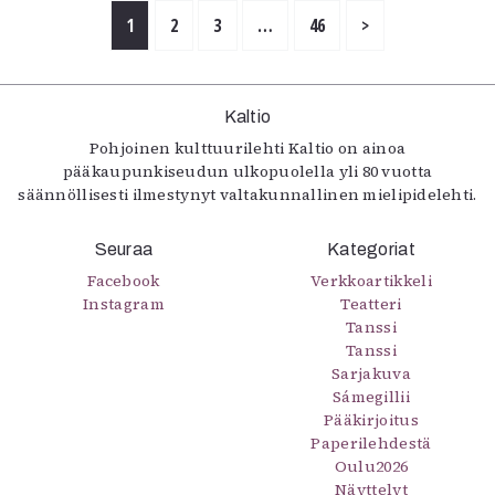
1
2
3
…
46
>
Kaltio
Pohjoinen kulttuurilehti Kaltio on ainoa
pääkaupunkiseudun ulkopuolella yli 80 vuotta
säännöllisesti ilmestynyt valtakunnallinen mielipidelehti.
Seuraa
Kategoriat
Facebook
Verkkoartikkeli
Instagram
Teatteri
Tanssi
Tanssi
Sarjakuva
Sámegillii
Pääkirjoitus
Paperilehdestä
Oulu2026
Näyttelyt