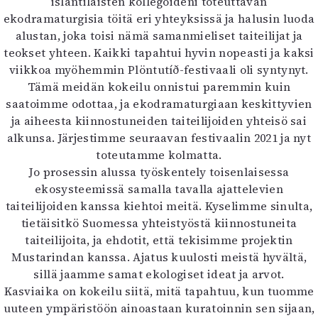
islantilaisten kollegoideni toteuttavan
Mediatiedot
ekodramaturgisia töitä eri yhteyksissä ja halusin luoda
Kaltio ry
alustan, joka toisi nämä samanmieliset taiteilijat ja
teokset yhteen. Kaikki tapahtui hyvin nopeasti ja kaksi
viikkoa myöhemmin Plöntutíð-festivaali oli syntynyt.
Tämä meidän kokeilu onnistui paremmin kuin
saatoimme odottaa, ja ekodramaturgiaan keskittyvien
ja aiheesta kiinnostuneiden taiteilijoiden yhteisö sai
alkunsa. Järjestimme seuraavan festivaalin 2021 ja nyt
toteutamme kolmatta.
Jo prosessin alussa työskentely toisenlaisessa
ekosysteemissä samalla tavalla ajattelevien
taiteilijoiden kanssa kiehtoi meitä. Kyselimme sinulta,
tietäisitkö Suomessa yhteistyöstä kiinnostuneita
taiteilijoita, ja ehdotit, että tekisimme projektin
Mustarindan kanssa. Ajatus kuulosti meistä hyvältä,
sillä jaamme samat ekologiset ideat ja arvot.
Kasviaika on kokeilu siitä, mitä tapahtuu, kun tuomme
uuteen ympäristöön ainoastaan kuratoinnin sen sijaan,