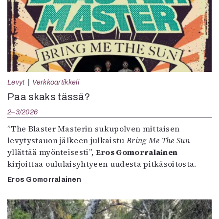
Levyt
Verkkoartikkeli
Paa skaks tässä?
2–3/2026
”The Blaster Masterin sukupolven mittaisen
levytystauon jälkeen julkaistu
Bring Me The Sun
yllättää myönteisesti”,
Eros Gomorralainen
kirjoittaa oululaisyhtyeen uudesta pitkäsoitosta.
Eros Gomorralainen