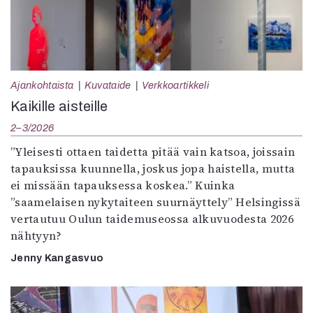
Ajankohtaista
Kuvataide
Verkkoartikkeli
Kaikille aisteille
2–3/2026
”Yleisesti ottaen taidetta pitää vain katsoa, joissain
tapauksissa kuunnella, joskus jopa haistella, mutta
ei missään tapauksessa koskea.” Kuinka
”saamelaisen nykytaiteen suurnäyttely” Helsingissä
vertautuu Oulun taidemuseossa alkuvuodesta 2026
nähtyyn?
Jenny Kangasvuo