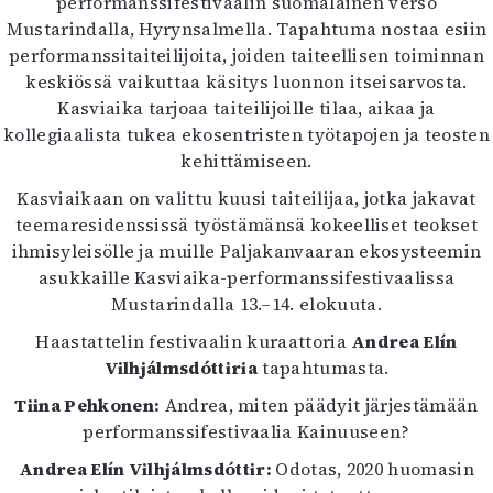
performanssifestivaalin suomalainen verso
Kirjat
Mustarindalla, Hyrynsalmella. Tapahtuma nostaa esiin
In English
performanssitaiteilijoita, joiden taiteellisen toiminnan
Esitystaide
keskiössä vaikuttaa käsitys luonnon itseisarvosta.
Arkisto
Kasviaika tarjoaa taiteilijoille tilaa, aikaa ja
kollegiaalista tukea ekosentristen työtapojen ja teosten
Lehdet
kehittämiseen.
4/2026
Kasviaikaan on valittu kuusi taiteilijaa, jotka jakavat
2–3/2026
teemaresidenssissä työstämänsä kokeelliset teokset
1/2026
ihmisyleisölle ja muille Paljakanvaaran ekosysteemin
6/2025
asukkaille Kasviaika-performanssifestivaalissa
5/2025 saame
Mustarindalla 13.–14. elokuuta.
5/2025
Haastattelin festivaalin kuraattoria
Lehtiarkisto
Andrea Elín
Vilhjálmsdóttiria
tapahtumasta.
Info
Tiina Pehkonen:
Andrea, miten päädyit järjestämään
performanssifestivaalia Kainuuseen?
Tilaus ja irtonumerot
Yhteistyössä
Andrea Elín Vilhjálmsdóttir:
Odotas, 2020 huomasin
Toimitus