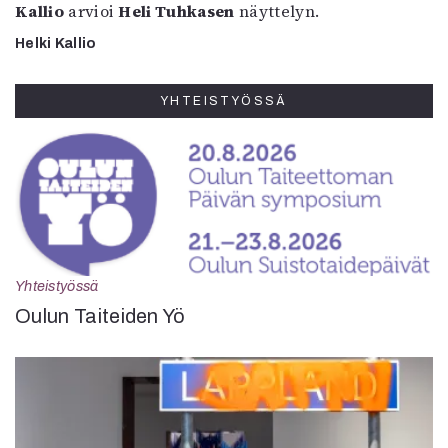
Kallio
arvioi
Heli Tuhkasen
näyttelyn.
Helki Kallio
YHTEISTYÖSSÄ
Yhteistyössä
Oulun Taiteiden Yö