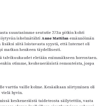
asta suuntasimme seututie 273:a pitkin kohti
 löytyvän iskelmätähti
Anne Mattilan
emännöimän
säksi siitä loistavasta syystä, että Internet oli
pi matkan henkeen täydellisesti.
sä talvikuukaudet eletään enimmäkseen horrostaen.
tenkin otimme, keskeneräisistä remonteista, jospa
le varttia vaille kolme. Kesäaikaan siirtyminen oli
vielä hyvin.
ssä keskeneräistä taideteosta säilytettiin, vasta