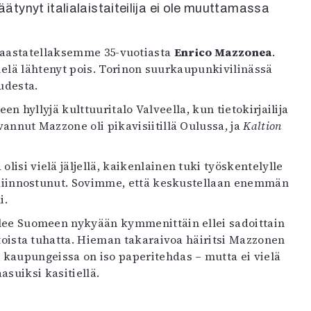
tynyt italialaistaiteilija ei ole muuttamassa
 haastatellaksemme 35-vuotiasta
Enrico Mazzonea
.
lä lähtenyt pois. Torinon suurkaupunkivilinässä
udesta.
hyllyjä kulttuuritalo Valveella, kun tietokirjailija
avannut Mazzone oli pikavisiitillä Oulussa, ja
Kaltion
olisi vielä jäljellä, kaikenlainen tuki työskentelylle
kiinnostunut. Sovimme, että keskustellaan enemmän
i.
tulee Suomeen nykyään kymmenittäin ellei sadoittain
i toista tuhatta. Hieman takaraivoa häiritsi Mazzonen
kaupungeissa on iso paperitehdas – mutta ei vielä
asuiksi kasitiellä.