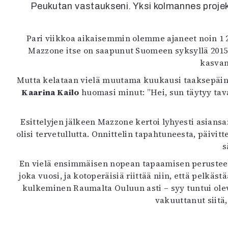
Peukutan vastaukseni. Yksi kolmannes projekt
K
I
Pari viikkoa aikaisemmin olemme ajaneet noin 1 
E
Mazzone itse on saapunut Suomeen syksyllä 2015
kasvan
Mutta kelataan vielä muutama kuukausi taaksepäin. S
Kaarina Kailo
huomasi minut: ”Hei, sun täytyy tavat
Esittelyjen jälkeen Mazzone kertoi lyhyesti asiansa: 
olisi tervetullutta. Onnittelin tapahtuneesta, päivit
s
En vielä ensimmäisen nopean tapaamisen perusteella
joka vuosi, ja kotoperäisiä riittää niin, että pelkä
kulkeminen Raumalta Ouluun asti – syy tuntui ole
vakuuttanut siitä,