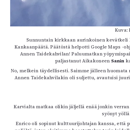
Kuva:
Sunnuntain kirkkaan aurinkoinen kevätkeli k
Kankaanpäätä. Päätöstä helpotti Google Maps -ohj
Annen Taidekahvilan! Paluumatkan yöpymispaikaksi
paljastanut Aikakoneen
Sanin
ka
No, melkein täydellisesti. Saimme jälleen huomat
Annen Taidekahvilakin oli suljettu, avautuisi ju
Karvialta matkaa olikin jäljellä enää jonkin verra
syönyt yöll
Enrico oli sopinut kulttuurijohtajan kanssa, ett