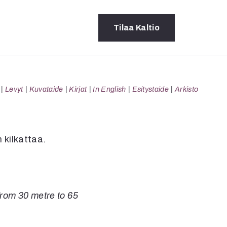
Tilaa
Kaltio
a
Levyt
Kuvataide
Kirjat
In English
Esitystaide
Arkisto
rot
ssä
s
dot
 kilkattaa.
y
 from 30 metre to 65