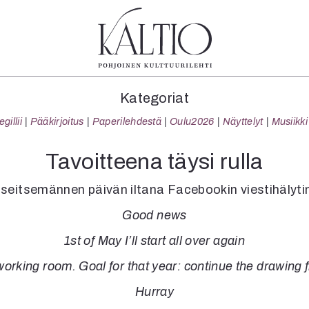
tegoriat
Lehdet
Info
Kategoriat
koartikkeli
4/2026
Tilaus j
illii
Pääkirjoitus
Paperilehdestä
Oulu2026
Näyttelyt
Musiikki
Teatteri
2–3/2026
irtonume
Tanssi
1/2026
Yhteistyö
Tavoitteena täysi rulla
Tanssi
6/2025
Toimitu
arjakuva
5/2025 saame
Mediatie
seitsemännen päivän iltana Facebookin viestihälytin
ámegillii
5/2025
Kaltio r
Good news
äkirjoitus
Lehtiarkisto
erilehdestä
1st of May I’ll start all over again
Oulu2026
 working room. Goal for that year: continue the drawing
Näyttelyt
Musiikki
Hurray
Levyt