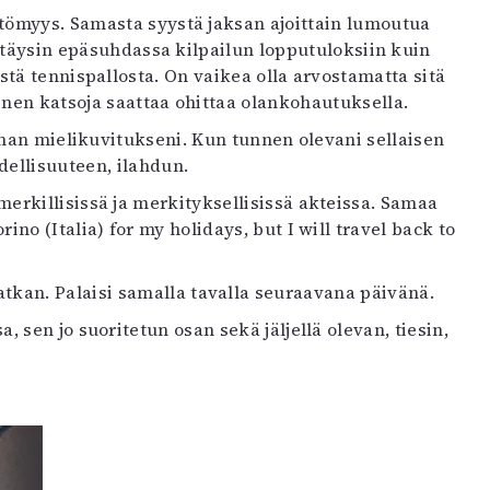
ttömyys. Samasta syystä jaksan ajoittain lumoutua
la täysin epäsuhdassa kilpailun lopputuloksiin kuin
stä tennispallosta. On vaikea olla arvostamatta sitä
ainen katsoja saattaa ohittaa olankohautuksella.
oman mielikuvitukseni. Kun tunnen olevani sellaisen
dellisuuteen, ilahdun.
rkillisissä ja merkityksellisissä akteissa. Samaa
no (Italia) for my holidays, but I will travel back to
kan. Palaisi samalla tavalla seuraavana päivänä.
 sen jo suoritetun osan sekä jäljellä olevan, tiesin,