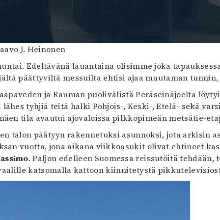
aavo J. Heinonen
nnuntai. Edeltävänä lauantaina olisimme joka tapaukses
ljältä päättyviltä messuilta ehtisi ajaa muutaman tunnin, 
Haapaveden ja Rauman puolivälistä Peräseinäjoelta löytyi
a lähes tyhjiä teitä halki Pohjois-, Keski-, Etelä- sekä
mäen tila avautui ajovaloissa pilkkopimeän metsätie-eta
en talon päätyyn rakennetuksi asunnoksi, jota arkisin 
deksan vuotta, jona aikana viikkoasukit olivat ehtineet 
assimo
. Paljon edelleen Suomessa reissutöitä tehdään, 
vaalille katsomalla kattoon kiinnitetystä pikkutelevisio