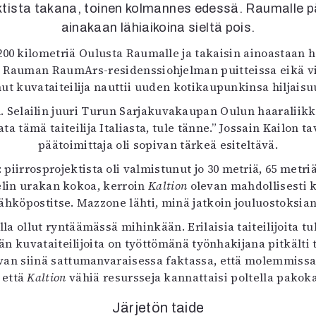
ista takana, toinen kolmannes edessä. Raumalle pää
uvataide
Kirjat
ainakaan lähiaikoina sieltä pois.
n English
200 kilometriä Oulusta Raumalle ja takaisin ainoastaan
sitystaide
 Rauman RaumArs-residenssiohjelman puitteissa eikä vie
Arkisto
ut kuvataiteilija nauttii uuden kotikaupunkinsa hiljaisu
elailin juuri Turun Sarjakuvakaupan Oulun haaraliikkeen 
a tämä taiteilija Italiasta, tule tänne.” Jossain Kailon t
päätoimittaja oli sopivan tärkeä esiteltävä.
piirrosprojektista oli valmistunut jo 30 metriä, 65 metriä 
telin urakan kokoa, kerroin
Kaltion
olevan mahdollisesti 
ähköpostitse. Mazzone lähti, minä jatkoin jouluostoksian
 ollut ryntäämässä mihinkään. Erilaisia taiteilijoita 
stään kuvataiteilijoita on työttömänä työnhakijana pitkält
van siinä sattumanvaraisessa faktassa, että molemmissa 
 että
Kaltion
vähiä resursseja kannattaisi poltella pakoka
Järjetön taide