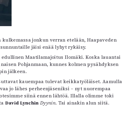
sa kulkemassa jonkun verran etelään, Haapaveden
sunnuntaille jäisi enää lyhyt rykäisy.
 edullinen Maatilamajoitus Ilomäki. Koska lauantai
 varsinaisen Pohjanmaan, kunnes kolmen pysähdyksen
pin jälkeen.
asuttavat kauempaa tulevat keikkatyöläiset. Aamulla
kasvaa jo lähes perheenjäseniksi – nyt nuorempaa
totesimme siinä ennen lähtöä. Illalla olimme toki
sta
David Lynchin
Dyynin
. Tai ainakin alun siitä.