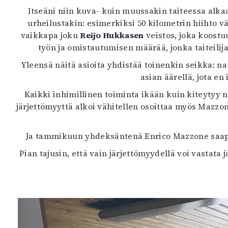
Itseäni niin kuva- kuin muussakin taiteessa alka
urheilustakin: esimerkiksi 50 kilometrin hiihto vä
vaikkapa joku
Reijo Hukkasen
veistos, joka koostu
työn ja omistautumisen määrää, jonka taiteilija
Yleensä näitä asioita yhdistää toinenkin seikka: n
asian äärellä, jota e
Kaikki inhimillinen toiminta ikään kuin kiteytyy
järjettömyyttä alkoi vähitellen osoittaa myös Mazzone
Ja tammikuun yhdeksäntenä Enrico Mazzone saapui
Pian tajusin, että vain järjettömyydellä voi vastata