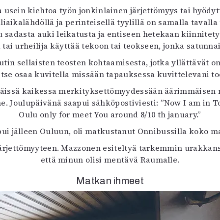
a usein kiehtoa työn jonkinlainen järjettömyys tai hyödy
liaikalähdöllä ja perinteisellä tyylillä on samalla taval
u sadasta auki leikatusta ja entiseen hetekaan kiinnitety
 tai urheilija käyttää tekoon tai teokseen, jonka satunn
autin sellaisten teosten kohtaamisesta, jotka yllättävät 
n itse osaa kuvitella missään tapauksessa kuvittelevani to
 näissä kaikessa merkityksettömyydessään äärimmäisen me
. Joulupäivänä saapui sähköpostiviesti: ”Now I am in Tori
Oulu only for meet You around 8/10 th january.”
 jälleen Ouluun, oli matkustanut Onnibussilla koko mat
 järjettömyyteen. Mazzonen esiteltyä tarkemmin urakkansa,
että minun olisi mentävä Raumalle.
Matkan ihmeet