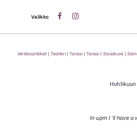
Sulje
Valikko
Ka
Verk
Verkkoartikkeli
Teatteri
Tanssi
Tanssi
Sarjakuva
Sámeg
S
Huhtikuun 
S
Pä
Pap
In upm I ’ll have a