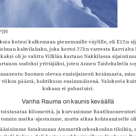
 PJH
uin kutsui kulkemaan pienemmille väylille, eli E12:n sij
elman kahvilahaku, joka kertoi 273:n varresta Karvialta
 oli jo valittu Villilän kartano Nakkilassa sijaintinsa li
rtanon uudeksi yrittäjäksi, joten Annen Taidekahvila so
a maaseutu-Suomen olevan ensisijaisesti kesämaata, mis
uri viikon päästä, huhtikuun ensimmäisenä. Valokuvia kui
kukaan ei pahastuisi.
Vanha Rauma on kaunis keväällä
n toistasataa kilometriä, ja kurvasimme Raatihuoneentoril
ä tunnin matka-ajastamme, mutta aikaa kohtaamiselle oli 
ä pääsisimme Satakunnan Ammattikorkeakoulun tiloihin, mi