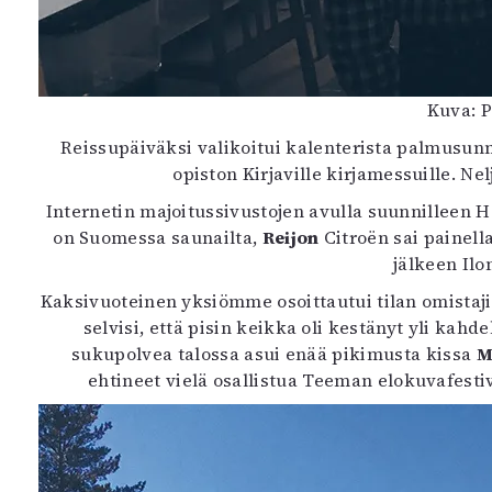
Kuva: P
Reissupäiväksi valikoitui kalenterista palmusu
opiston Kirjaville kirjamessuille. Ne
Internetin majoitussivustojen avulla suunnilleen 
on Suomessa saunailta,
Reijon
Citroën sai painell
jälkeen Ilo
Kaksivuoteinen yksiömme osoittautui tilan omistaji
selvisi, että pisin keikka oli kestänyt yli kah
sukupolvea talossa asui enää pikimusta kissa
M
ehtineet vielä osallistua Teeman elokuvafesti