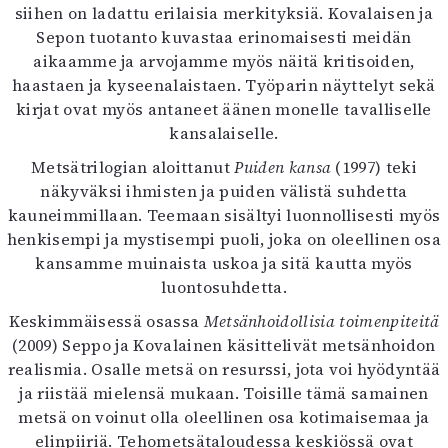
siihen on ladattu erilaisia merkityksiä. Kovalaisen ja
Sepon tuotanto kuvastaa erinomaisesti meidän
aikaamme ja arvojamme myös näitä kritisoiden,
haastaen ja kyseenalaistaen. Työparin näyttelyt sekä
kirjat ovat myös antaneet äänen monelle tavalliselle
kansalaiselle.
Metsätrilogian aloittanut
Puiden kansa
(1997) teki
näkyväksi ihmisten ja puiden välistä suhdetta
kauneimmillaan. Teemaan sisältyi luonnollisesti myös
henkisempi ja mystisempi puoli, joka on oleellinen osa
kansamme muinaista uskoa ja sitä kautta myös
luontosuhdetta.
Keskimmäisessä osassa
Metsänhoidollisia toimenpiteitä
(2009) Seppo ja Kovalainen käsittelivät metsänhoidon
realismia. Osalle metsä on resurssi, jota voi hyödyntää
ja riistää mielensä mukaan. Toisille tämä samainen
metsä on voinut olla oleellinen osa kotimaisemaa ja
elinpiiriä. Tehometsätaloudessa keskiössä ovat