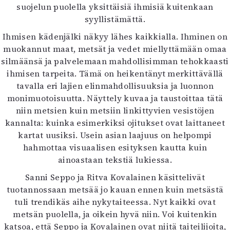
suojelun puolella yksittäisiä ihmisiä kuitenkaan
syyllistämättä.
Ihmisen kädenjälki näkyy lähes kaikkialla. Ihminen on
muokannut maat, metsät ja vedet miellyttämään omaa
silmäänsä ja palvelemaan mahdollisimman tehokkaasti
ihmisen tarpeita. Tämä on heikentänyt merkittävällä
tavalla eri lajien elinmahdollisuuksia ja luonnon
monimuotoisuutta. Näyttely kuvaa ja taustoittaa tätä
niin metsien kuin metsiin linkittyvien vesistöjen
kannalta: kuinka esimerkiksi ojitukset ovat laittaneet
kartat uusiksi. Usein asian laajuus on helpompi
hahmottaa visuaalisen esityksen kautta kuin
ainoastaan tekstiä lukiessa.
Sanni Seppo ja Ritva Kovalainen käsittelivät
tuotannossaan metsää jo kauan ennen kuin metsästä
tuli trendikäs aihe nykytaiteessa. Nyt kaikki ovat
metsän puolella, ja oikein hyvä niin. Voi kuitenkin
katsoa, että Seppo ja Kovalainen ovat niitä taiteilijoita,