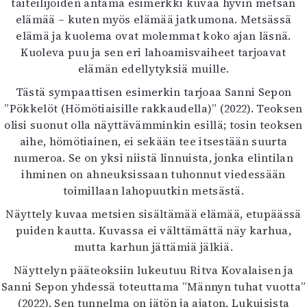
taiteilijoiden antama esimerkki kuvaa hyvin metsän
elämää – kuten myös elämää jatkumona. Metsässä
elämä ja kuolema ovat molemmat koko ajan läsnä.
Kuoleva puu ja sen eri lahoamisvaiheet tarjoavat
elämän edellytyksiä muille.
Tästä sympaattisen esimerkin tarjoaa Sanni Sepon
”Pökkelöt (Hömötiaisille rakkaudella)” (2022). Teoksen
olisi suonut olla näyttävämminkin esillä; tosin teoksen
aihe, hömötiainen, ei sekään tee itsestään suurta
numeroa. Se on yksi niistä linnuista, jonka elintilan
ihminen on ahneuksissaan tuhonnut viedessään
toimillaan lahopuutkin metsästä.
Näyttely kuvaa metsien sisältämää elämää, etupäässä
puiden kautta. Kuvassa ei välttämättä näy karhua,
mutta karhun jättämiä jälkiä.
Näyttelyn pääteoksiin lukeutuu Ritva Kovalaisen ja
Sanni Sepon yhdessä toteuttama ”Männyn tuhat vuotta”
(2022). Sen tunnelma on iätön ja ajaton. Lukuisista