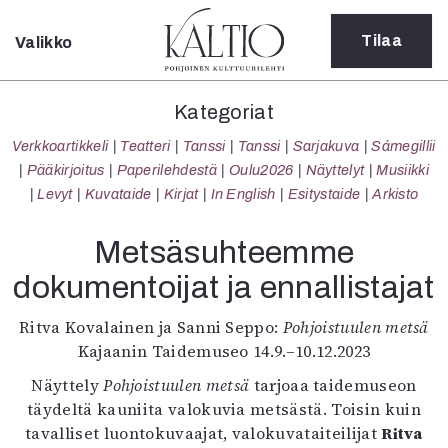
Tilaa
Valikko
Sulje
Kategoriat
Kategoriat
Verkkoartikkeli
Verkkoartikkeli
Teatteri
Tanssi
Tanssi
Sarjakuva
Sámegillii
Teatteri
Pääkirjoitus
Paperilehdestä
Oulu2026
Näyttelyt
Musiikki
Tanssi
Levyt
Kuvataide
Kirjat
In English
Esitystaide
Arkisto
Tanssi
Sarjakuva
Metsäsuhteemme
Sámegillii
dokumentoijat ja ennallistajat
Pääkirjoitus
Paperilehdestä
Ritva Kovalainen ja Sanni Seppo:
Pohjoistuulen metsä
Oulu2026
Kajaanin Taidemuseo 14.9.–10.12.2023
Näyttelyt
Musiikki
Näyttely
Pohjoistuulen metsä
tarjoaa taidemuseon
Levyt
täydeltä kauniita valokuvia metsästä. Toisin kuin
Kuvataide
tavalliset luontokuvaajat, valokuvataiteilijat
Ritva