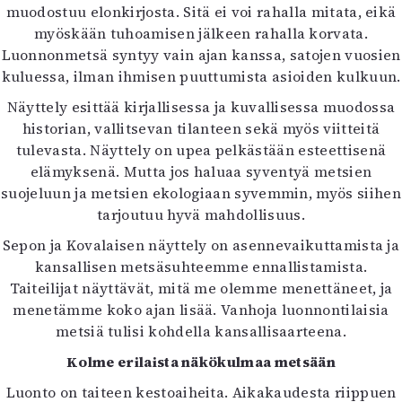
muodostuu elonkirjosta. Sitä ei voi rahalla mitata, eikä
Mediatiedot
myöskään tuhoamisen jälkeen rahalla korvata.
Kaltio ry
Luonnonmetsä syntyy vain ajan kanssa, satojen vuosien
kuluessa, ilman ihmisen puuttumista asioiden kulkuun.
Näyttely esittää kirjallisessa ja kuvallisessa muodossa
historian, vallitsevan tilanteen sekä myös viitteitä
tulevasta. Näyttely on upea pelkästään esteettisenä
elämyksenä. Mutta jos haluaa syventyä metsien
suojeluun ja metsien ekologiaan syvemmin, myös siihen
tarjoutuu hyvä mahdollisuus.
Sepon ja Kovalaisen näyttely on asennevaikuttamista ja
kansallisen metsäsuhteemme ennallistamista.
Taiteilijat näyttävät, mitä me olemme menettäneet, ja
menetämme koko ajan lisää. Vanhoja luonnontilaisia
metsiä tulisi kohdella kansallisaarteena.
Kolme erilaista näkökulmaa metsään
Luonto on taiteen kestoaiheita. Aikakaudesta riippuen