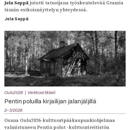
Jela Seppä
jututti tatuoijana työskentelevää Gramia
tämän esikoisnäyttelyn yhteydessä.
Jela Seppä
Oulu2026
Verkkoartikkeli
Pentin poluilla kirjailijan jalanjäljillä
2–3/2026
Osana Oulu2026-kulttuuripääkaupunkiohjelmaa
valmistuneen Pentin polut -kulttuurireitistön