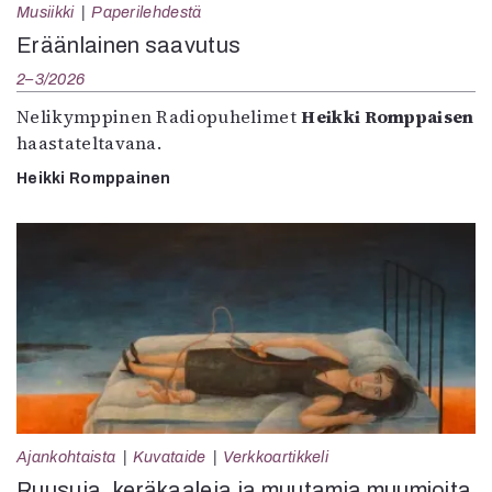
Musiikki
Paperilehdestä
Eräänlainen saavutus
2–3/2026
Nelikymppinen Radiopuhelimet
Heikki Romppaisen
haastateltavana.
Heikki Romppainen
Ajankohtaista
Kuvataide
Verkkoartikkeli
Ruusuja, keräkaaleja ja muutamia muumioita