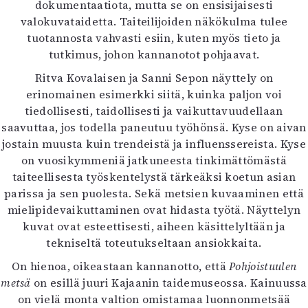
dokumentaatiota, mutta se on ensisijaisesti
valokuvataidetta. Taiteilijoiden näkökulma tulee
tuotannosta vahvasti esiin, kuten myös tieto ja
tutkimus, johon kannanotot pohjaavat.
Ritva Kovalaisen ja Sanni Sepon näyttely on
erinomainen esimerkki siitä, kuinka paljon voi
tiedollisesti, taidollisesti ja vaikuttavuudellaan
saavuttaa, jos todella paneutuu työhönsä. Kyse on aivan
jostain muusta kuin trendeistä ja influenssereista. Kyse
on vuosikymmeniä jatkuneesta tinkimättömästä
taiteellisesta työskentelystä tärkeäksi koetun asian
parissa ja sen puolesta. Sekä metsien kuvaaminen että
mielipidevaikuttaminen ovat hidasta työtä. Näyttelyn
kuvat ovat esteettisesti, aiheen käsittelyltään ja
tekniseltä toteutukseltaan ansiokkaita.
On hienoa, oikeastaan kannanotto, että
Pohjoistuulen
metsä
on esillä juuri Kajaanin taidemuseossa. Kainuussa
on vielä monta valtion omistamaa luonnonmetsää