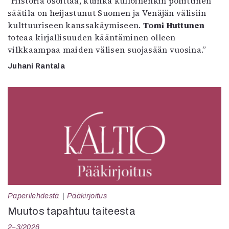
”Historia osoittaa, kuinka kulloinenkin poliittinen
säätila on heijastunut Suomen ja Venäjän välisiin
kulttuuriseen kanssakäymiseen.
Tomi Huttunen
toteaa kirjallisuuden kääntäminen olleen
vilkkaampaa maiden välisen suojasään vuosina.”
Juhani Rantala
Paperilehdestä
Pääkirjoitus
Muutos tapahtuu taiteesta
2–3/2026