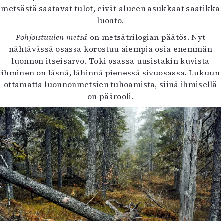
metsästä saatavat tulot, eivät alueen asukkaat saatikka
luonto.
Pohjoistuulen metsä
on metsätrilogian päätös. Nyt
nähtävässä osassa korostuu aiempia osia enemmän
luonnon itseisarvo. Toki osassa uusistakin kuvista
ihminen on läsnä, lähinnä pienessä sivuosassa. Lukuun
ottamatta luonnonmetsien tuhoamista, siinä ihmisellä
on päärooli.