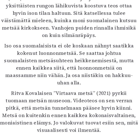
yksittäisten rungon lähikuvista koostuva teos ottaa
hyvin ison tilan haltuun. Sitä katsellessa tulee
väistämättä mieleen, kuinka moni suomalainen kutsuu
metsää kirkokseen. Vanhojen puiden rinnalla ihmisikä
on kuin silmänräpäys.
Iso osa suomalaisista ei ole koskaan nähnyt saatikka
kokenut luonnonmetsää. Se saattaa johtua
suomalaisten metsäsuhteen heikkenemisestä, mutta
ennen kaikkea siitä, että luonnonmetsiä on
maassamme niin vähän. Ja osa niistäkin on hakkuu-
uhan alla.
Ritva Kovalaisen ”Virtaava metsä” (2021) pyrkii
tuomaan metsän museoon. Videoteos on sen verran
pitkä, että metsän tunnelmaan pääsee hyvin kiinni.
Metsä on kuitenkin ennen kaikkea kokonaisvaltainen,
moniaistinen elämys. Jo valokuvat tuovat esiin sen, mitä
visuaalisesti voi ilmentää.