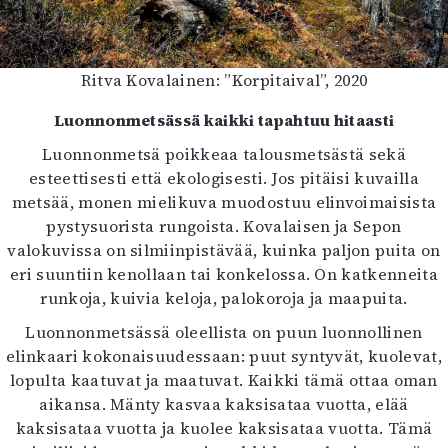
Ritva Kovalainen: ”Korpitaival”, 2020
Luonnonmetsässä kaikki tapahtuu hitaasti
Luonnonmetsä poikkeaa talousmetsästä sekä
esteettisesti että ekologisesti. Jos pitäisi kuvailla
metsää, monen mielikuva muodostuu elinvoimaisista
pystysuorista rungoista. Kovalaisen ja Sepon
valokuvissa on silmiinpistävää, kuinka paljon puita on
eri suuntiin kenollaan tai konkelossa. On katkenneita
runkoja, kuivia keloja, palokoroja ja maapuita.
Luonnonmetsässä oleellista on puun luonnollinen
elinkaari kokonaisuudessaan: puut syntyvät, kuolevat,
lopulta kaatuvat ja maatuvat. Kaikki tämä ottaa oman
aikansa. Mänty kasvaa kaksisataa vuotta, elää
kaksisataa vuotta ja kuolee kaksisataa vuotta. Tämä