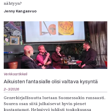
nähtyyn?
Jenny Kangasvuo
Verkkoartikkeli
Aikuisten fantasialle olisi valtava kysyntä
2–3/2026
Genrekirjallisuutta luetaan Suomessakin runsaasti.
Suuren osan siitä julkaisevat hyvin pienet
kustantamot. Helmivyö juhlisti toukokuussa