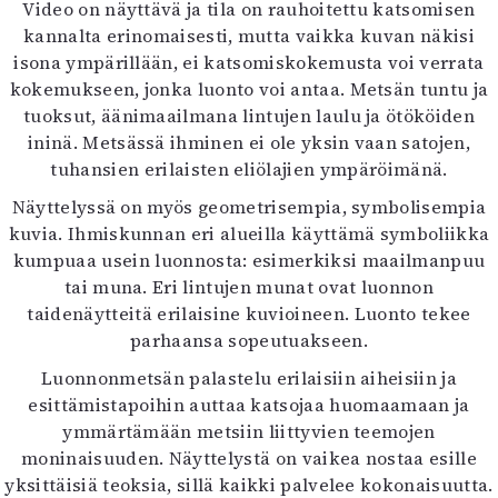
Video on näyttävä ja tila on rauhoitettu katsomisen
kannalta erinomaisesti, mutta vaikka kuvan näkisi
isona ympärillään, ei katsomiskokemusta voi verrata
kokemukseen, jonka luonto voi antaa. Metsän tuntu ja
tuoksut, äänimaailmana lintujen laulu ja ötököiden
ininä. Metsässä ihminen ei ole yksin vaan satojen,
tuhansien erilaisten eliölajien ympäröimänä.
Näyttelyssä on myös geometrisempia, symbolisempia
kuvia. Ihmiskunnan eri alueilla käyttämä symboliikka
kumpuaa usein luonnosta: esimerkiksi maailmanpuu
tai muna. Eri lintujen munat ovat luonnon
taidenäytteitä erilaisine kuvioineen. Luonto tekee
parhaansa sopeutuakseen.
Luonnonmetsän palastelu erilaisiin aiheisiin ja
esittämistapoihin auttaa katsojaa huomaamaan ja
ymmärtämään metsiin liittyvien teemojen
moninaisuuden. Näyttelystä on vaikea nostaa esille
yksittäisiä teoksia, sillä kaikki palvelee kokonaisuutta.