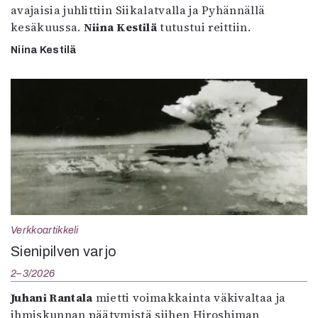
avajaisia juhlittiin Siikalatvalla ja Pyhännällä
kesäkuussa.
Niina Kestilä
tutustui reittiin.
Niina Kestilä
Verkkoartikkeli
Sienipilven varjo
2–3/2026
Juhani Rantala
mietti voimakkainta väkivaltaa ja
ihmiskunnan päätymistä siihen Hiroshiman