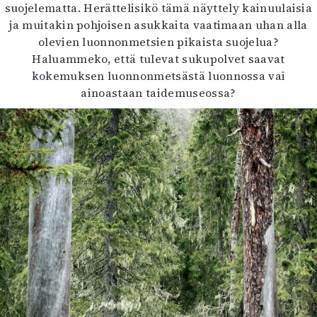
suojelematta. Herättelisikö tämä näyttely kainuulaisia
ja muitakin pohjoisen asukkaita vaatimaan uhan alla
olevien luonnonmetsien pikaista suojelua?
Haluammeko, että tulevat sukupolvet saavat
kokemuksen luonnonmetsästä luonnossa vai
ainoastaan taidemuseossa?