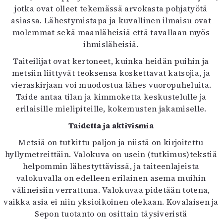
jotka ovat olleet tekemässä arvokasta pohjatyötä
asiassa. Lähestymistapa ja kuvallinen ilmaisu ovat
molemmat sekä maanläheisiä että tavallaan myös
ihmisläheisiä.
Taiteilijat ovat kertoneet, kuinka heidän puihin ja
metsiin liittyvät teoksensa koskettavat katsojia, ja
vieraskirjaan voi muodostua lähes vuoropuheluita.
Taide antaa tilan ja kimmoketta keskustelulle ja
erilaisille mielipiteille, kokemusten jakamiselle.
Taidetta ja aktivismia
Metsiä on tutkittu paljon ja niistä on kirjoitettu
hyllymetreittäin. Valokuva on usein (tutkimus)tekstiä
helpommin lähestyttävissä, ja taiteenlajeista
valokuvalla on edelleen erilainen asema muihin
välineisiin verrattuna. Valokuvaa pidetään totena,
vaikka asia ei niin yksioikoinen olekaan. Kovalaisen ja
Sepon tuotanto on osittain täysiveristä