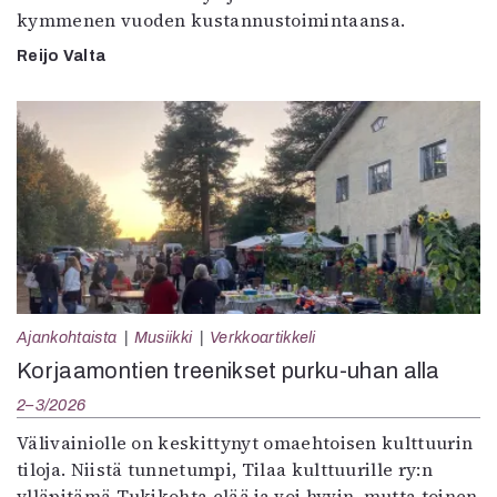
kymmenen vuoden kustannustoimintaansa.
Reijo Valta
Ajankohtaista
Musiikki
Verkkoartikkeli
Korjaamontien treenikset purku-uhan alla
2–3/2026
Välivainiolle on keskittynyt omaehtoisen kulttuurin
tiloja. Niistä tunnetumpi, Tilaa kulttuurille ry:n
ylläpitämä Tukikohta elää ja voi hyvin, mutta toinen