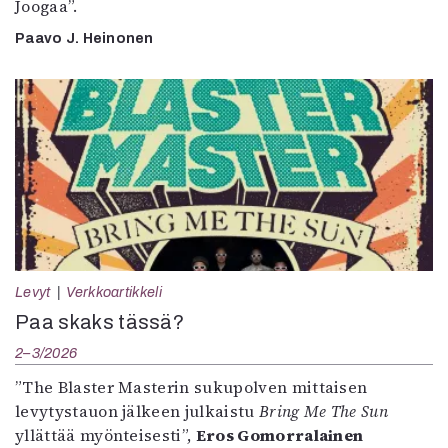
Joogaa”.
Paavo J. Heinonen
Levyt
Verkkoartikkeli
Paa skaks tässä?
2–3/2026
”The Blaster Masterin sukupolven mittaisen
levytystauon jälkeen julkaistu
Bring Me The Sun
yllättää myönteisesti”,
Eros Gomorralainen