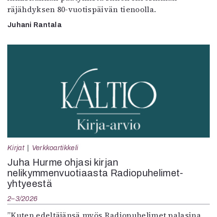
räjähdyksen 80-vuotispäivän tienoolla.
Juhani Rantala
Kirjat
Verkkoartikkeli
Juha Hurme ohjasi kirjan
nelikymmenvuotiaasta Radiopuhelimet-
yhtyeestä
2–3/2026
”Kuten edeltäjänsä myös Radiopuhelimet palasina