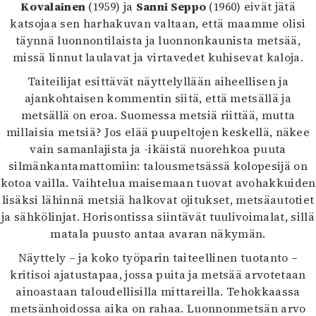
Kirjat
Kovalainen
(1959) ja
Sanni Seppo
(1960) eivät jätä
In English
katsojaa sen harhakuvan valtaan, että maamme olisi
Esitystaide
täynnä luonnontilaista ja luonnonkaunista metsää,
Arkisto
missä linnut laulavat ja virtavedet kuhisevat kaloja.
Taiteilijat esittävät näyttelyllään aiheellisen ja
Lehdet
ajankohtaisen kommentin siitä, että metsällä ja
metsällä on eroa. Suomessa metsiä riittää, mutta
4/2026
millaisia metsiä? Jos elää puupeltojen keskellä, näkee
2–3/2026
vain samanlajista ja -ikäistä nuorehkoa puuta
1/2026
silmänkantamattomiin: talousmetsässä kolopesijä on
6/2025
kotoa vailla. Vaihtelua maisemaan tuovat avohakkuiden
5/2025 saame
lisäksi lähinnä metsiä halkovat ojitukset, metsäautotiet
5/2025
ja sähkölinjat. Horisontissa siintävät tuulivoimalat, sillä
Lehtiarkisto
matala puusto antaa avaran näkymän.
Info
Näyttely – ja koko työparin taiteellinen tuotanto –
kritisoi ajatustapaa, jossa puita ja metsää arvotetaan
Tilaus ja irtonumerot
ainoastaan taloudellisilla mittareilla. Tehokkaassa
Yhteistyössä
metsänhoidossa aika on rahaa. Luonnonmetsän arvo
Toimitus