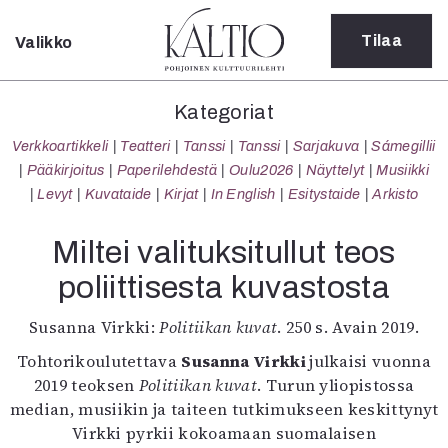
Tilaa
Valikko
Sulje
Kategoriat
Kategoriat
Verkkoartikkeli
Verkkoartikkeli
Teatteri
Tanssi
Tanssi
Sarjakuva
Sámegillii
Teatteri
Pääkirjoitus
Paperilehdestä
Oulu2026
Näyttelyt
Musiikki
Tanssi
Levyt
Kuvataide
Kirjat
In English
Esitystaide
Arkisto
Tanssi
Sarjakuva
Miltei valituksitullut teos
Sámegillii
poliittisesta kuvastosta
Pääkirjoitus
Paperilehdestä
Susanna Virkki:
Politiikan kuvat
. 250 s. Avain 2019.
Oulu2026
Näyttelyt
Tohtorikoulutettava
Susanna Virkki
julkaisi vuonna
Musiikki
2019 teoksen
Politiikan kuvat
. Turun yliopistossa
Levyt
median, musiikin ja taiteen tutkimukseen keskittynyt
Kuvataide
Virkki pyrkii kokoamaan suomalaisen