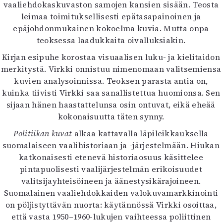
Kirjat
vaaliehdokaskuvaston samojen kansien sisään. Teosta
In English
leimaa toimituksellisesti epätasapainoinen ja
Esitystaide
epäjohdonmukainen kokoelma kuvia. Mutta onpa
Arkisto
teoksessa laadukkaita oivalluksiakin.
Kirjan esipuhe korostaa visuaalisen luku- ja kielitaidon
Lehdet
merkitystä. Virkki onnistuu nimenomaan valitsemiensa
kuvien analysoinnissa. Teoksen parasta antia on,
4/2026
kuinka tiivisti Virkki saa sanallistettua huomionsa. Sen
2–3/2026
sijaan hänen haastattelunsa osin ontuvat, eikä eheää
1/2026
kokonaisuutta täten synny.
6/2025
5/2025 saame
Politiikan kuvat
alkaa kattavalla läpileikkauksella
5/2025
suomalaiseen vaalihistoriaan ja -järjestelmään. Hiukan
Lehtiarkisto
katkonaisesti etenevä historiaosuus käsittelee
pintapuolisesti vaalijärjestelmän erikoisuudet
Info
valitsijayhteisöineen ja äänestysikärajoineen.
Suomalainen vaaliehdokkaiden valokuvamarkkinointi
Tilaus ja irtonumerot
on pöljistyttävän nuorta: käytännössä Virkki osoittaa,
Yhteistyössä
että vasta 1950–1960-lukujen vaihteessa poliittinen
Toimitus