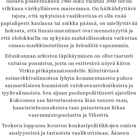
oloisen poseerauksen 1960-luku vaihtuu 2000-luvun
vilkkaan värikylläiseen maisemaan. On hätkähdyttävä
tajuta, että nykyisissä vaalikuvissa ei olla enää
papinliperit kaulassa tai suikka päässä, on miellyttävää
hoksata, että linssisumentimet ovat menneisyyttä ja
että ehdokkailla on nykyään mahdollisuuksia vaikuttaa
omaan markkinointiinsa ja brändätä vapaammin.
Eduskunnan arkiston läpikäyminen on ollut taatusti
valtaisa ponnistus, josta on esittetävä nöyrä kiitos
Virkin pitkäpinnaisuudelle. Kiitettävissä
esimerkkivalinnoissa lyhyin kommentaarein puhuu
ammattilaisen huomiointi valokuvaustekniikoista ja
tyylivalinnoista. Sen sijaan puoluepoliittisesti ajatellen
Kokoomus saa historiaosiossa liian suuren osan,
haastatteluosuuksissa taas painotetaan liikaa
vasemmistopuolueita ja Vihreitä.
Teoksen loppuosa koostuu konkaripoliitikkojen omista
analyyseistä ja tarinoista vaalikuvistaan. Ääneen