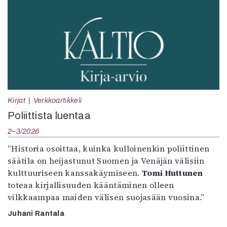
Kirjat
Verkkoartikkeli
Poliittista luentaa
2–3/2026
”Historia osoittaa, kuinka kulloinenkin poliittinen
säätila on heijastunut Suomen ja Venäjän välisiin
kulttuuriseen kanssakäymiseen.
Tomi Huttunen
toteaa kirjallisuuden kääntäminen olleen
vilkkaampaa maiden välisen suojasään vuosina.”
Juhani Rantala