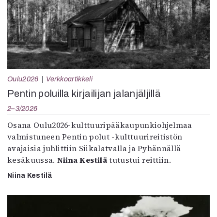
Oulu2026
Verkkoartikkeli
Pentin poluilla kirjailijan jalanjäljillä
2–3/2026
Osana Oulu2026-kulttuuripääkaupunkiohjelmaa
valmistuneen Pentin polut -kulttuurireitistön
avajaisia juhlittiin Siikalatvalla ja Pyhännällä
kesäkuussa.
Niina Kestilä
tutustui reittiin.
Niina Kestilä