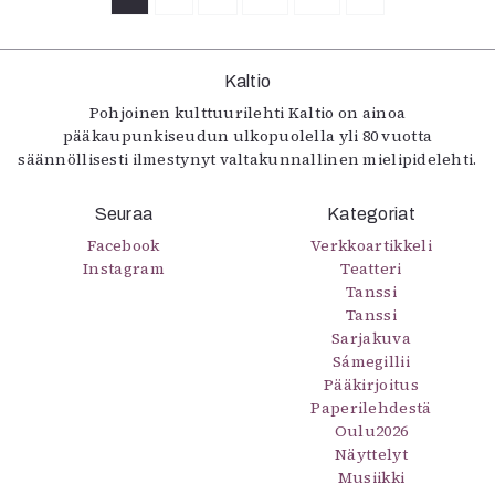
Kaltio
Pohjoinen kulttuurilehti Kaltio on ainoa
pääkaupunkiseudun ulkopuolella yli 80 vuotta
säännöllisesti ilmestynyt valtakunnallinen mielipidelehti.
Seuraa
Kategoriat
Facebook
Verkkoartikkeli
Instagram
Teatteri
Tanssi
Tanssi
Sarjakuva
Sámegillii
Pääkirjoitus
Paperilehdestä
Oulu2026
Näyttelyt
Musiikki