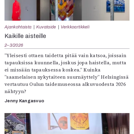
Ajankohtaista
Kuvataide
Verkkoartikkeli
Kaikille aisteille
2–3/2026
”Yleisesti ottaen taidetta pitää vain katsoa, joissain
tapauksissa kuunnella, joskus jopa haistella, mutta
ei missään tapauksessa koskea.” Kuinka
”saamelaisen nykytaiteen suurnäyttely” Helsingissä
vertautuu Oulun taidemuseossa alkuvuodesta 2026
nähtyyn?
Jenny Kangasvuo