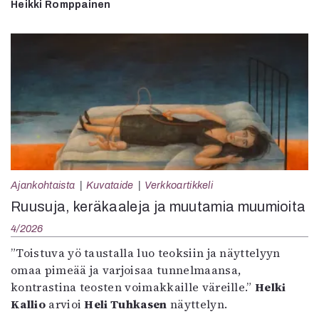
Heikki Romppainen
Ajankohtaista
Kuvataide
Verkkoartikkeli
Ruusuja, keräkaaleja ja muutamia muumioita
4/2026
”Toistuva yö taustalla luo teoksiin ja näyttelyyn
omaa pimeää ja varjoisaa tunnelmaansa,
kontrastina teosten voimakkaille väreille.”
Helki
Kallio
arvioi
Heli Tuhkasen
näyttelyn.