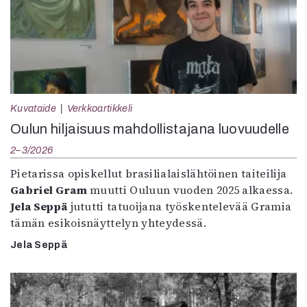
Kuvataide
Verkkoartikkeli
Oulun hiljaisuus mahdollistajana luovuudelle
2–3/2026
Pietarissa opiskellut brasilialaislähtöinen taiteilija
Gabriel Gram
muutti Ouluun vuoden 2025 alkaessa.
Jela Seppä
jututti tatuoijana työskentelevää Gramia
tämän esikoisnäyttelyn yhteydessä.
Jela Seppä