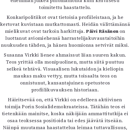
enemmän julkea piilomainonta kuin kriittisesti
toimitettu haastattelu.
Konkaripolitiikot ovat tietoisia profiileistaan, ja he
kertovat kuvistaan mutkattomasti. Heidän välittämänsä
mielikuvat ovat tarkoin harkittuja.
Päivi Räsänen
on
luottanut aviomiehensä harrastelijakuvaustaitoihin
nuukuuden tähden, ja hänen huomionsa setvivät miksi.
Susanna Virkki lienee ahmaissut liian suuren kakun.
Teos yrittää olla monipuolinen, mutta siitä puuttuu
selkeä tehtävä. Visuaalisen lukutaidon ja kieliopin
maukas maku vettyy, mutta toisaalta teos on
onnistunut, kansantajuinen opetusteos
profiilikuvauksen historiaan.
Häiritsevää on, että Virkki on edelleen aktiivinen
toimija Porin Sosialidemokraateissa. Tätähän teos ei
tietenkään mainitse, koska näköjään ammattitutkija ei
osaa teoksessa positioida tai edes jäävätä itseään.
Näinpä muutamaa haastattelua leimaa tuttavallisuus,