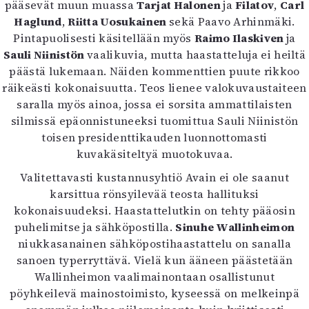
pääsevät muun muassa
Tarjat Halonen
ja
Filatov
,
Carl
Haglund
,
Riitta Uosukainen
sekä Paavo Arhinmäki.
Pintapuolisesti käsitellään myös
Raimo Ilaskiven
ja
Sauli Niinistön
vaalikuvia, mutta haastatteluja ei heiltä
päästä lukemaan. Näiden kommenttien puute rikkoo
räikeästi kokonaisuutta. Teos lienee valokuvaustaiteen
saralla myös ainoa, jossa ei sorsita ammattilaisten
silmissä epäonnistuneeksi tuomittua Sauli Niinistön
toisen presidenttikauden luonnottomasti
kuvakäsiteltyä muotokuvaa.
Valitettavasti kustannusyhtiö Avain ei ole saanut
karsittua rönsyilevää teosta hallituksi
kokonaisuudeksi. Haastattelutkin on tehty pääosin
puhelimitse ja sähköpostilla.
Sinuhe Wallinheimon
niukkasanainen sähköpostihaastattelu on sanalla
sanoen typerryttävä. Vielä kun ääneen päästetään
Wallinheimon vaalimainontaan osallistunut
pöyhkeilevä mainostoimisto, kyseessä on melkeinpä