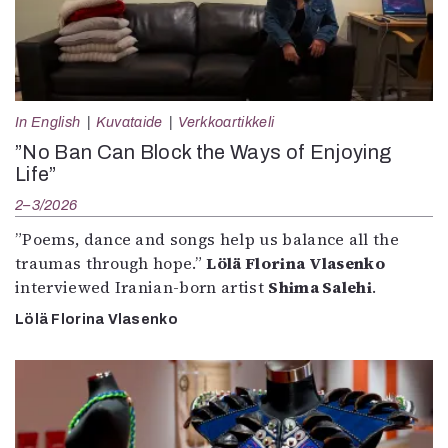
In English
Kuvataide
Verkkoartikkeli
”No Ban Can Block the Ways of Enjoying
Life”
2–3/2026
”Poems, dance and songs help us balance all the
traumas through hope.”
Lölä Florina Vlasenko
interviewed Iranian-born artist
Shima Salehi
.
Lölä Florina Vlasenko