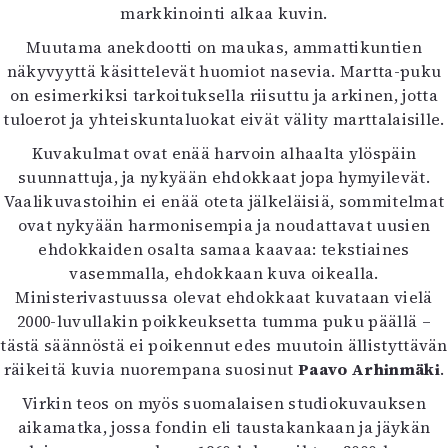
markkinointi alkaa kuvin.
Mediatiedot
Kaltio ry
Muutama anekdootti on maukas, ammattikuntien
näkyvyyttä käsittelevät huomiot nasevia. Martta-puku
on esimerkiksi tarkoituksella riisuttu ja arkinen, jotta
tuloerot ja yhteiskuntaluokat eivät välity marttalaisille.
Kuvakulmat ovat enää harvoin alhaalta ylöspäin
suunnattuja, ja nykyään ehdokkaat jopa hymyilevät.
Vaalikuvastoihin ei enää oteta jälkeläisiä, sommitelmat
ovat nykyään harmonisempia ja noudattavat uusien
ehdokkaiden osalta samaa kaavaa: tekstiaines
vasemmalla, ehdokkaan kuva oikealla.
Ministerivastuussa olevat ehdokkaat kuvataan vielä
2000-luvullakin poikkeuksetta tumma puku päällä –
tästä säännöstä ei poikennut edes muutoin ällistyttävän
räikeitä kuvia nuorempana suosinut
Paavo Arhinmäki
.
Virkin teos on myös suomalaisen studiokuvauksen
aikamatka, jossa fondin eli taustakankaan ja jäykän