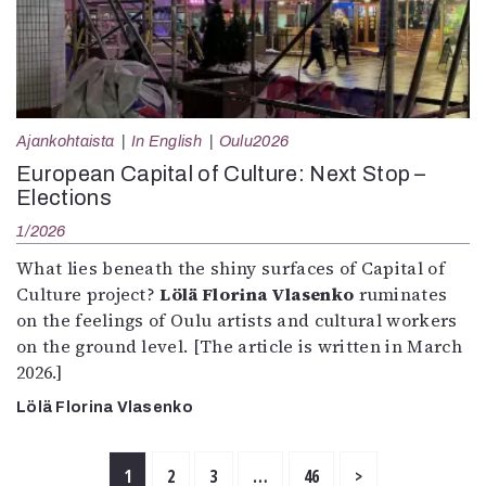
Ajankohtaista
In English
Oulu2026
European Capital of Culture: Next Stop –
Elections
1/2026
What lies beneath the shiny surfaces of Capital of
Culture project?
Lölä Florina Vlasenko
ruminates
on the feelings of Oulu artists and cultural workers
on the ground level. [The article is written in March
2026.]
Lölä Florina Vlasenko
1
2
3
…
46
>