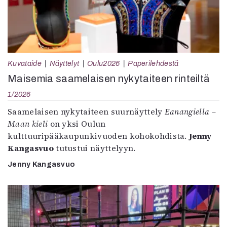
Kuvataide
Näyttelyt
Oulu2026
Paperilehdestä
Maisemia saamelaisen nykytaiteen rinteiltä
1/2026
Saamelaisen nykytaiteen suurnäyttely
Eanangiella –
Maan kieli
on yksi Oulun
kulttuuripääkaupunkivuoden kohokohdista.
Jenny
Kangasvuo
tutustui näyttelyyn.
Jenny Kangasvuo