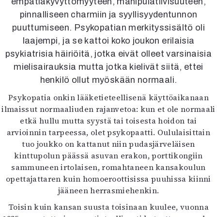
empatiakyvyttömyyteen, manipulatiivisuuteen,
Kirjat
pinnalliseen charmiin ja syyllisyydentunnon
In English
Esitystaide
puuttumiseen. Psykopatian merkityssisältö oli
Arkisto
laajempi, ja se kattoi koko joukon erilaisia
psykiatrisia häiriöitä, jotka eivät olleet varsinaisia
Lehdet
mielisairauksia mutta jotka kielivät siitä, ettei
henkilö ollut myöskään normaali.
4/2026
2–3/2026
Psykopatia onkin lääketieteellisenä käyttöaikanaan
1/2026
ilmaissut normaaliuden rajanvetoa: kun et ole normaali
6/2025
etkä hullu mutta syystä tai toisesta hoidon tai
5/2025 saame
arvioinnin tarpeessa, olet psykopaatti. Oululaisittain
5/2025
tuo joukko on kattanut niin pudasjärveläisen
Lehtiarkisto
kinttupolun päässä asuvan erakon, porttikongiin
sammuneen irtolaisen, romahtaneen kansakoulun
Info
opettajattaren kuin homoeroottisissa puuhissa kiinni
jääneen herrasmiehenkin.
Tilaus ja irtonumerot
Yhteistyössä
Toisin kuin kansan suusta toisinaan kuulee, vuonna
Toimitus