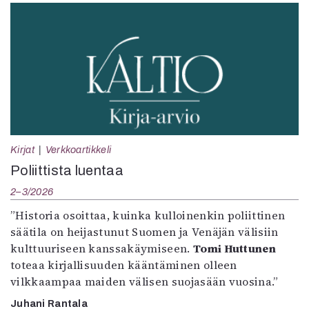
Kirjat
Verkkoartikkeli
Poliittista luentaa
2–3/2026
”Historia osoittaa, kuinka kulloinenkin poliittinen
säätila on heijastunut Suomen ja Venäjän välisiin
kulttuuriseen kanssakäymiseen.
Tomi Huttunen
toteaa kirjallisuuden kääntäminen olleen
vilkkaampaa maiden välisen suojasään vuosina.”
Juhani Rantala