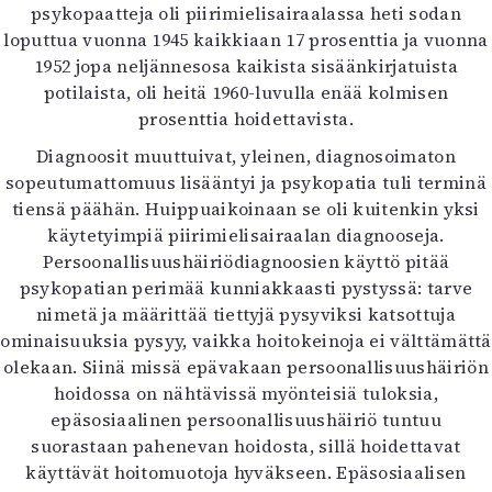
psykopaatteja oli piirimielisairaalassa heti sodan
loputtua vuonna 1945 kaikkiaan 17 prosenttia ja vuonna
1952 jopa neljännesosa kaikista sisäänkirjatuista
potilaista, oli heitä 1960-luvulla enää kolmisen
prosenttia hoidettavista.
Diagnoosit muuttuivat, yleinen, diagnosoimaton
sopeutumattomuus lisääntyi ja psykopatia tuli terminä
tiensä päähän. Huippuaikoinaan se oli kuitenkin yksi
käytetyimpiä piirimielisairaalan diagnooseja.
Persoonallisuushäiriödiagnoosien käyttö pitää
psykopatian perimää kunniakkaasti pystyssä: tarve
nimetä ja määrittää tiettyjä pysyviksi katsottuja
ominaisuuksia pysyy, vaikka hoitokeinoja ei välttämättä
olekaan. Siinä missä epävakaan persoonallisuushäiriön
hoidossa on nähtävissä myönteisiä tuloksia,
epäsosiaalinen persoonallisuushäiriö tuntuu
suorastaan pahenevan hoidosta, sillä hoidettavat
käyttävät hoitomuotoja hyväkseen. Epäsosiaalisen