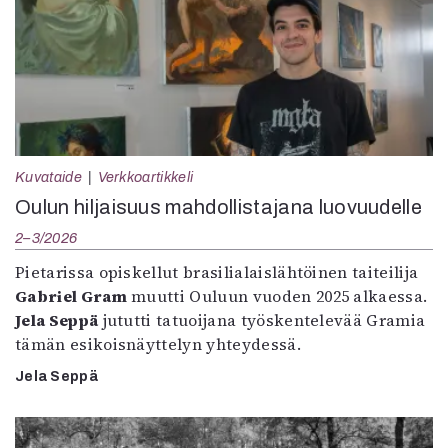
Kuvataide
Verkkoartikkeli
Oulun hiljaisuus mahdollistajana luovuudelle
2–3/2026
Pietarissa opiskellut brasilialaislähtöinen taiteilija
Gabriel Gram
muutti Ouluun vuoden 2025 alkaessa.
Jela Seppä
jututti tatuoijana työskentelevää Gramia
tämän esikoisnäyttelyn yhteydessä.
Jela Seppä