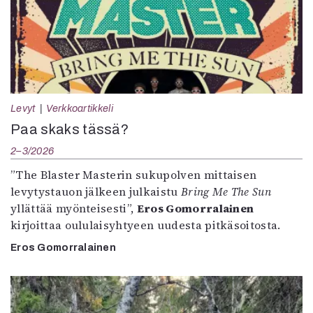
Levyt
Verkkoartikkeli
Paa skaks tässä?
2–3/2026
”The Blaster Masterin sukupolven mittaisen
levytystauon jälkeen julkaistu
Bring Me The Sun
yllättää myönteisesti”,
Eros Gomorralainen
kirjoittaa oululaisyhtyeen uudesta pitkäsoitosta.
Eros Gomorralainen