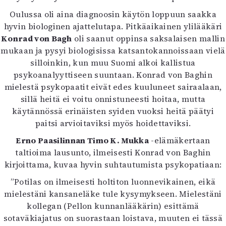
Oulussa oli aina diagnoosin käytön loppuun saakka
hyvin biologinen ajattelutapa. Pitkäaikainen ylilääkäri
Konrad von Bagh
oli saanut oppinsa saksalaisen mallin
mukaan ja pysyi biologisissa katsantokannoissaan vielä
silloinkin, kun muu Suomi alkoi kallistua
psykoanalyyttiseen suuntaan. Konrad von Baghin
mielestä psykopaatit eivät edes kuuluneet sairaalaan,
sillä heitä ei voitu onnistuneesti hoitaa, mutta
käytännössä erinäisten syiden vuoksi heitä päätyi
paitsi arvioitaviksi myös hoidettaviksi.
Erno Paasilinnan Timo K. Mukka
-elämäkertaan
taltioima lausunto, ilmeisesti Konrad von Baghin
kirjoittama, kuvaa hyvin suhtautumista psykopatiaan:
”Potilas on ilmeisesti holtiton luonnevikainen, eikä
mielestäni kansaneläke tule kysymykseen. Mielestäni
kollegan (Pellon kunnanlääkärin) esittämä
sotaväkiajatus on suorastaan loistava, muuten ei tässä