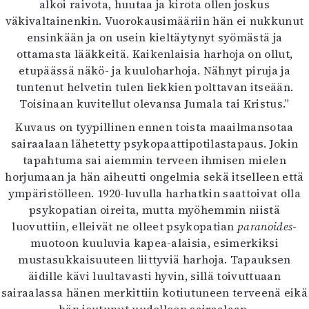
alkoi raivota, huutaa ja kirota ollen joskus
väkivaltainenkin. Vuorokausimääriin hän ei nukkunut
ensinkään ja on usein kieltäytynyt syömästä ja
ottamasta lääkkeitä. Kaikenlaisia harhoja on ollut,
etupäässä näkö- ja kuuloharhoja. Nähnyt piruja ja
tuntenut helvetin tulen liekkien polttavan itseään.
Toisinaan kuvitellut olevansa Jumala tai Kristus.”
Kuvaus on tyypillinen ennen toista maailmansotaa
sairaalaan lähetetty psykopaattipotilastapaus. Jokin
tapahtuma sai aiemmin terveen ihmisen mielen
horjumaan ja hän aiheutti ongelmia sekä itselleen että
ympäristölleen. 1920-luvulla harhatkin saattoivat olla
psykopatian oireita, mutta myöhemmin niistä
luovuttiin, elleivät ne olleet psykopatian
paranoides
-
muotoon kuuluvia kapea-alaisia, esimerkiksi
mustasukkaisuuteen liittyviä harhoja. Tapauksen
äidille kävi luultavasti hyvin, sillä toivuttuaan
sairaalassa hänen merkittiin kotiutuneen terveenä eikä