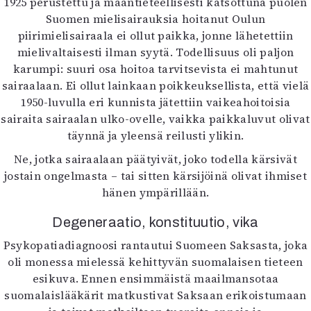
1925 perustettu ja maantieteellisesti katsottuna puolen
Mediatiedot
Suomen mielisairauksia hoitanut Oulun
Kaltio ry
piirimielisairaala ei ollut paikka, jonne lähetettiin
mielivaltaisesti ilman syytä. Todellisuus oli paljon
karumpi: suuri osa hoitoa tarvitsevista ei mahtunut
sairaalaan. Ei ollut lainkaan poikkeuksellista, että vielä
1950-luvulla eri kunnista jätettiin vaikeahoitoisia
sairaita sairaalan ulko-ovelle, vaikka paikkaluvut olivat
täynnä ja yleensä reilusti ylikin.
Ne, jotka sairaalaan päätyivät, joko todella kärsivät
jostain ongelmasta – tai sitten kärsijöinä olivat ihmiset
hänen ympärillään.
Degeneraatio, konstituutio, vika
Psykopatiadiagnoosi rantautui Suomeen Saksasta, joka
oli monessa mielessä kehittyvän suomalaisen tieteen
esikuva. Ennen ensimmäistä maailmansotaa
suomalaislääkärit matkustivat Saksaan erikoistumaan