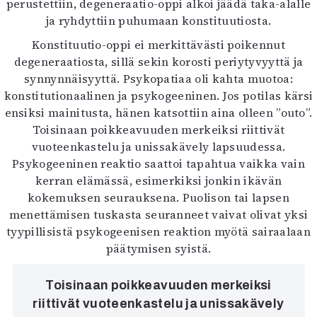
perustettiin, degeneraatio-oppi alkoi jäädä taka-alalle
ja ryhdyttiin puhumaan konstituutiosta.
Konstituutio-oppi ei merkittävästi poikennut
degeneraatiosta, sillä sekin korosti periytyvyyttä ja
synnynnäisyyttä. Psykopatiaa oli kahta muotoa:
konstitutionaalinen ja psykogeeninen. Jos potilas kärsi
ensiksi mainitusta, hänen katsottiin aina olleen ”outo”.
Toisinaan poikkeavuuden merkeiksi riittivät
vuoteenkastelu ja unissakävely lapsuudessa.
Psykogeeninen reaktio saattoi tapahtua vaikka vain
kerran elämässä, esimerkiksi jonkin ikävän
kokemuksen seurauksena. Puolison tai lapsen
menettämisen tuskasta seuranneet vaivat olivat yksi
tyypillisistä psykogeenisen reaktion myötä sairaalaan
päätymisen syistä.
Toisinaan poikkeavuuden merkeiksi
riittivät vuoteenkastelu ja unissakävely