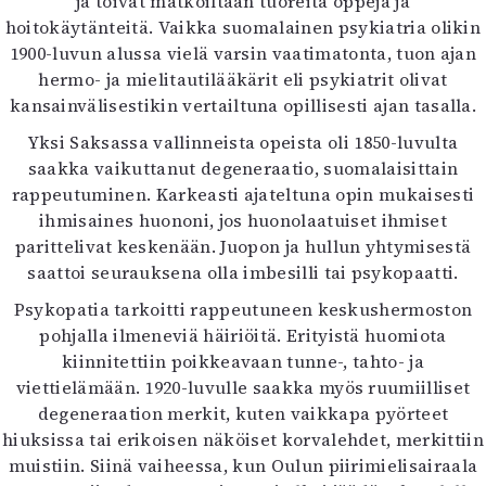
ja toivat matkoiltaan tuoreita oppeja ja
hoitokäytänteitä. Vaikka suomalainen psykiatria olikin
1900-luvun alussa vielä varsin vaatimatonta, tuon ajan
hermo- ja mielitautilääkärit eli psykiatrit olivat
kansainvälisestikin vertailtuna opillisesti ajan tasalla.
Yksi Saksassa vallinneista opeista oli 1850-luvulta
saakka vaikuttanut degeneraatio, suomalaisittain
rappeutuminen. Karkeasti ajateltuna opin mukaisesti
ihmisaines huononi, jos huonolaatuiset ihmiset
parittelivat keskenään. Juopon ja hullun yhtymisestä
saattoi seurauksena olla imbesilli tai psykopaatti.
Psykopatia tarkoitti rappeutuneen keskushermoston
pohjalla ilmeneviä häiriöitä. Erityistä huomiota
kiinnitettiin poikkeavaan tunne-, tahto- ja
viettielämään. 1920-luvulle saakka myös ruumiilliset
degeneraation merkit, kuten vaikkapa pyörteet
hiuksissa tai erikoisen näköiset korvalehdet, merkittiin
muistiin. Siinä vaiheessa, kun Oulun piirimielisairaala