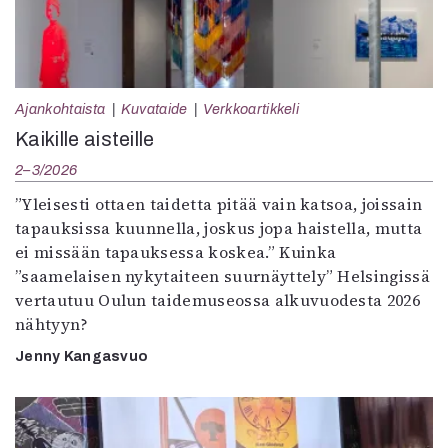
Ajankohtaista
Kuvataide
Verkkoartikkeli
Kaikille aisteille
2–3/2026
”Yleisesti ottaen taidetta pitää vain katsoa, joissain
tapauksissa kuunnella, joskus jopa haistella, mutta
ei missään tapauksessa koskea.” Kuinka
”saamelaisen nykytaiteen suurnäyttely” Helsingissä
vertautuu Oulun taidemuseossa alkuvuodesta 2026
nähtyyn?
Jenny Kangasvuo