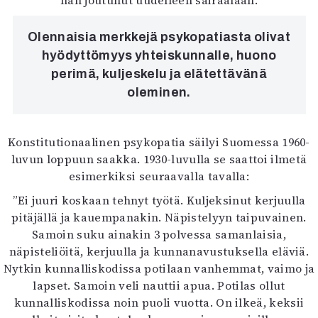
hän joutunut uudelleen sairaalaan.
Olennaisia merkkejä psykopatiasta olivat
hyödyttömyys yhteiskunnalle, huono
perimä, kuljeskelu ja elätettävänä
oleminen.
Konstitutionaalinen psykopatia säilyi Suomessa 1960-
luvun loppuun saakka. 1930-luvulla se saattoi ilmetä
esimerkiksi seuraavalla tavalla:
”Ei juuri koskaan tehnyt työtä. Kuljeksinut kerjuulla
pitäjällä ja kauempanakin. Näpistelyyn taipuvainen.
Samoin suku ainakin 3 polvessa samanlaisia,
näpisteliöitä, kerjuulla ja kunnanavustuksella eläviä.
Nytkin kunnalliskodissa potilaan vanhemmat, vaimo ja
lapset. Samoin veli nauttii apua. Potilas ollut
kunnalliskodissa noin puoli vuotta. On ilkeä, keksii