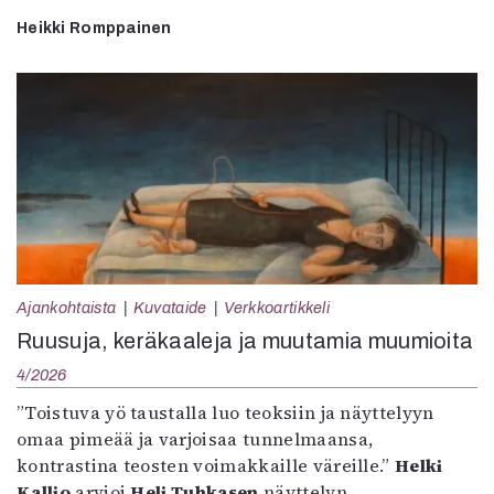
Heikki Romppainen
Ajankohtaista
Kuvataide
Verkkoartikkeli
Ruusuja, keräkaaleja ja muutamia muumioita
4/2026
”Toistuva yö taustalla luo teoksiin ja näyttelyyn
omaa pimeää ja varjoisaa tunnelmaansa,
kontrastina teosten voimakkaille väreille.”
Helki
Kallio
arvioi
Heli Tuhkasen
näyttelyn.