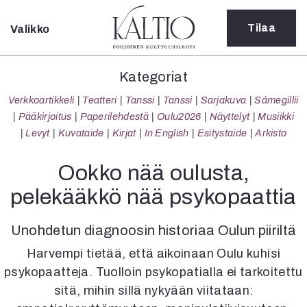
Tilaa
Valikko
Sulje
Kategoriat
Kategoriat
Verkkoartikkeli
Verkkoartikkeli
Teatteri
Tanssi
Tanssi
Sarjakuva
Sámegillii
Teatteri
Pääkirjoitus
Paperilehdestä
Oulu2026
Näyttelyt
Musiikki
Tanssi
Levyt
Kuvataide
Kirjat
In English
Esitystaide
Arkisto
Tanssi
Sarjakuva
Ookko nää oulusta,
Sámegillii
pelekääkkö nää psykopaattia
Pääkirjoitus
Paperilehdestä
Unohdetun diagnoosin historiaa Oulun piiriltä
Oulu2026
Näyttelyt
Harvempi tietää, että aikoinaan Oulu kuhisi
Musiikki
psykopaatteja. Tuolloin psykopatialla ei tarkoitettu
Levyt
sitä, mihin sillä nykyään viitataan:
Kuvataide