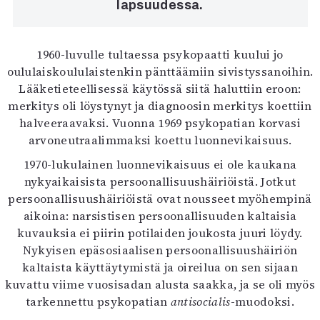
lapsuudessa.
1960-luvulle tultaessa psykopaatti kuului jo
oululaiskoululaistenkin pänttäämiin sivistyssanoihin.
Lääketieteellisessä käytössä siitä haluttiin eroon:
merkitys oli löystynyt ja diagnoosin merkitys koettiin
halveeraavaksi. Vuonna 1969 psykopatian korvasi
arvoneutraalimmaksi koettu luonnevikaisuus.
1970-lukulainen luonnevikaisuus ei ole kaukana
nykyaikaisista persoonallisuushäiriöistä. Jotkut
persoonallisuushäiriöistä ovat nousseet myöhempinä
aikoina: narsistisen persoonallisuuden kaltaisia
kuvauksia ei piirin potilaiden joukosta juuri löydy.
Nykyisen epäsosiaalisen persoonallisuushäiriön
kaltaista käyttäytymistä ja oireilua on sen sijaan
kuvattu viime vuosisadan alusta saakka, ja se oli myös
tarkennettu psykopatian
antisocialis
-muodoksi.