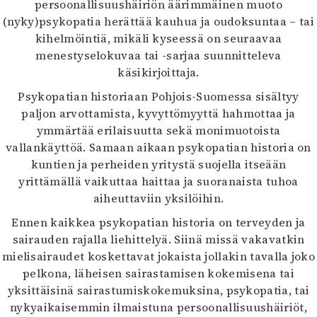
persoonallisuushäiriön äärimmäinen muoto
(nyky)psykopatia herättää kauhua ja oudoksuntaa – tai
kihelmöintiä, mikäli kyseessä on seuraavaa
menestyselokuvaa tai -sarjaa suunnitteleva
käsikirjoittaja.
Psykopatian historiaan Pohjois-Suomessa sisältyy
paljon arvottamista, kyvyttömyyttä hahmottaa ja
ymmärtää erilaisuutta sekä monimuotoista
vallankäyttöä. Samaan aikaan psykopatian historia on
kuntien ja perheiden yritystä suojella itseään
yrittämällä vaikuttaa haittaa ja suoranaista tuhoa
aiheuttaviin yksilöihin.
Ennen kaikkea psykopatian historia on terveyden ja
sairauden rajalla liehittelyä. Siinä missä vakavatkin
mielisairaudet koskettavat jokaista jollakin tavalla joko
pelkona, läheisen sairastamisen kokemisena tai
yksittäisinä sairastumiskokemuksina, psykopatia, tai
nykyaikaisemmin ilmaistuna persoonallisuushäiriöt,