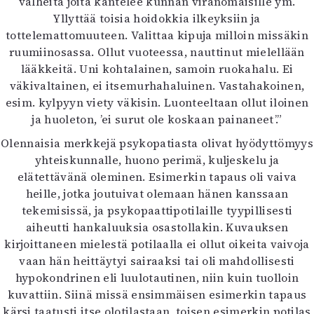
valheita joita kantelee kunnan viranomaisille ym.
Yllyttää toisia hoidokkia ilkeyksiin ja
tottelemattomuuteen. Valittaa kipuja milloin missäkin
ruumiinosassa. Ollut vuoteessa, nauttinut mielellään
lääkkeitä. Uni kohtalainen, samoin ruokahalu. Ei
väkivaltainen, ei itsemurhahaluinen. Vastahakoinen,
esim. kylpyyn viety väkisin. Luonteeltaan ollut iloinen
ja huoleton, ’ei surut ole koskaan painaneet’.”
Olennaisia merkkejä psykopatiasta olivat hyödyttömyys
yhteiskunnalle, huono perimä, kuljeskelu ja
elätettävänä oleminen. Esimerkin tapaus oli vaiva
heille, jotka joutuivat olemaan hänen kanssaan
tekemisissä, ja psykopaattipotilaille tyypillisesti
aiheutti hankaluuksia osastollakin. Kuvauksen
kirjoittaneen mielestä potilaalla ei ollut oikeita vaivoja
vaan hän heittäytyi sairaaksi tai oli mahdollisesti
hypokondrinen eli luulotautinen, niin kuin tuolloin
kuvattiin. Siinä missä ensimmäisen esimerkin tapaus
kärsi taatusti itse olotilastaan, toisen esimerkin potilas