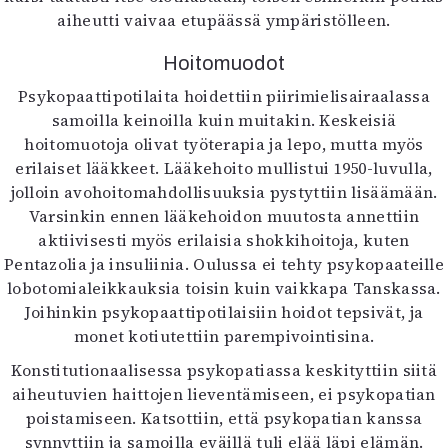
aiheutti vaivaa etupäässä ympäristölleen.
Hoitomuodot
Psykopaattipotilaita hoidettiin piirimielisairaalassa
samoilla keinoilla kuin muitakin. Keskeisiä
hoitomuotoja olivat työterapia ja lepo, mutta myös
erilaiset lääkkeet. Lääkehoito mullistui 1950-luvulla,
jolloin avohoitomahdollisuuksia pystyttiin lisäämään.
Varsinkin ennen lääkehoidon muutosta annettiin
aktiivisesti myös erilaisia shokkihoitoja, kuten
Pentazolia ja insuliinia. Oulussa ei tehty psykopaateille
lobotomialeikkauksia toisin kuin vaikkapa Tanskassa.
Joihinkin psykopaattipotilaisiin hoidot tepsivät, ja
monet kotiutettiin parempivointisina.
Konstitutionaalisessa psykopatiassa keskityttiin siitä
aiheutuvien haittojen lieventämiseen, ei psykopatian
poistamiseen. Katsottiin, että psykopatian kanssa
synnyttiin ja samoilla eväillä tuli elää läpi elämän.