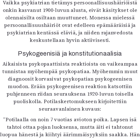
Vaikka psykiatrian tietämys persoonallisuushäiriöistä
onkin kasvanut 1900-luvun alusta, eivät käsitykset ole
olennaisilta osiltaan muuttuneet. Monessa mielessä
persoonallisuushäiriöt ovat edelleen epämääräisiä ja
psykiatrian kentässä eläviä, ja niiden rajanvedosta
keskustellaan hyvin aktiivisesti.
Psykogeenisiä ja konstitutionaalisia
Aikaisista psykopaattisista reaktioista on vaikeampaa
tunnistaa myöhempää psykopatiaa. Myöhemmin muut
diagnoosit korvasivat psykopatian psykogeenisen
muodon. Erään psykogeenisen reaktion katsottiin
puhjenneen riidan seurauksena 1920-luvun toisella
puoliskolla. Potilaskertomukseen kirjoitettiin
seuraavanlainen kuvaus:
”Potilaalla on noin 7 vuotias avioton poika. Lapsen isä
tahtoi ottaa pojan luoksensa, mutta äiti ei tahtonut
luopua hänestä ja kiihtyi äärimmäisyyksiin saakka. Hän