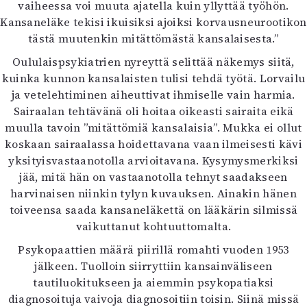
vaiheessa voi muuta ajatella kuin yllyttää työhön.
Kansaneläke tekisi ikuisiksi ajoiksi korvausneurootikon
tästä muutenkin mitättömästä kansalaisesta.”
Oululaispsykiatrien nyreyttä selittää näkemys siitä,
kuinka kunnon kansalaisten tulisi tehdä työtä. Lorvailu
ja vetelehtiminen aiheuttivat ihmiselle vain harmia.
Sairaalan tehtävänä oli hoitaa oikeasti sairaita eikä
muulla tavoin ”mitättömiä kansalaisia”. Mukka ei ollut
koskaan sairaalassa hoidettavana vaan ilmeisesti kävi
yksityisvastaanotolla arvioitavana. Kysymysmerkiksi
jää, mitä hän on vastaanotolla tehnyt saadakseen
harvinaisen niinkin tylyn kuvauksen. Ainakin hänen
toiveensa saada kansaneläkettä on lääkärin silmissä
vaikuttanut kohtuuttomalta.
Psykopaattien määrä piirillä romahti vuoden 1953
jälkeen. Tuolloin siirryttiin kansainväliseen
tautiluokitukseen ja aiemmin psykopatiaksi
diagnosoituja vaivoja diagnosoitiin toisin. Siinä missä