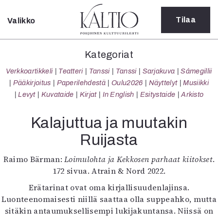
Tilaa
Valikko
Sulje
Kategoriat
Kategoriat
Verkkoartikkeli
Verkkoartikkeli
Teatteri
Tanssi
Tanssi
Sarjakuva
Sámegillii
Teatteri
Pääkirjoitus
Paperilehdestä
Oulu2026
Näyttelyt
Musiikki
Tanssi
Levyt
Kuvataide
Kirjat
In English
Esitystaide
Arkisto
Tanssi
Sarjakuva
Kalajuttua ja muutakin
Sámegillii
Ruijasta
Pääkirjoitus
Paperilehdestä
Raimo Bärman:
Loimulohta ja Kekkosen parhaat kiitokset
.
Oulu2026
172 sivua. Atrain & Nord 2022.
Näyttelyt
Musiikki
Erätarinat ovat oma kirjallisuudenlajinsa.
Levyt
Luonteenomaisesti niillä saattaa olla suppeahko, mutta
Kuvataide
sitäkin antaumuksellisempi lukijakuntansa. Niissä on