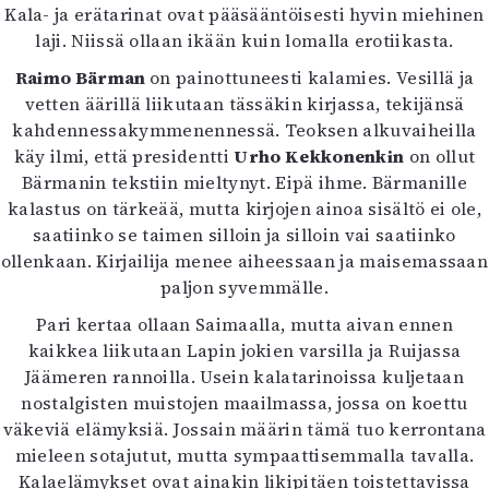
Kala- ja erätarinat ovat pääsääntöisesti hyvin miehinen
Mediatiedot
laji. Niissä ollaan ikään kuin lomalla erotiikasta.
Kaltio ry
Raimo Bärman
on painottuneesti kalamies. Vesillä ja
vetten äärillä liikutaan tässäkin kirjassa, tekijänsä
kahdennessakymmenennessä. Teoksen alkuvaiheilla
käy ilmi, että presidentti
Urho Kekkonenkin
on ollut
Bärmanin tekstiin mieltynyt. Eipä ihme. Bärmanille
kalastus on tärkeää, mutta kirjojen ainoa sisältö ei ole,
saatiinko se taimen silloin ja silloin vai saatiinko
ollenkaan. Kirjailija menee aiheessaan ja maisemassaan
paljon syvemmälle.
Pari kertaa ollaan Saimaalla, mutta aivan ennen
kaikkea liikutaan Lapin jokien varsilla ja Ruijassa
Jäämeren rannoilla. Usein kalatarinoissa kuljetaan
nostalgisten muistojen maailmassa, jossa on koettu
väkeviä elämyksiä. Jossain määrin tämä tuo kerrontana
mieleen sotajutut, mutta sympaattisemmalla tavalla.
Kalaelämykset ovat ainakin likipitäen toistettavissa