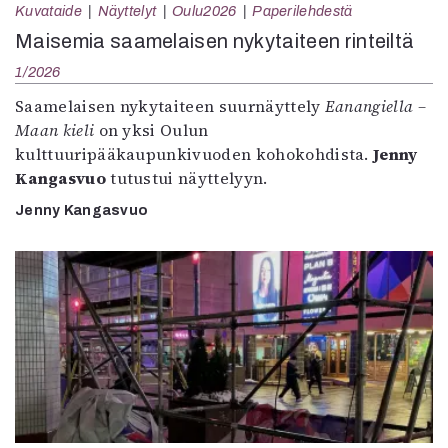
Kuvataide
Näyttelyt
Oulu2026
Paperilehdestä
Maisemia saamelaisen nykytaiteen rinteiltä
1/2026
Saamelaisen nykytaiteen suurnäyttely
Eanangiella –
Maan kieli
on yksi Oulun
kulttuuripääkaupunkivuoden kohokohdista.
Jenny
Kangasvuo
tutustui näyttelyyn.
Jenny Kangasvuo