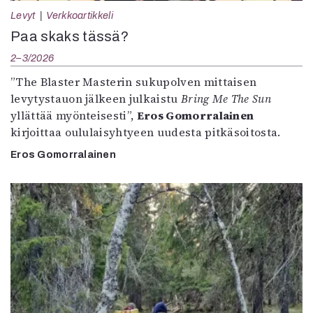
Levyt
Verkkoartikkeli
Paa skaks tässä?
2–3/2026
”The Blaster Masterin sukupolven mittaisen
levytystauon jälkeen julkaistu
Bring Me The Sun
yllättää myönteisesti”,
Eros Gomorralainen
kirjoittaa oululaisyhtyeen uudesta pitkäsoitosta.
Eros Gomorralainen