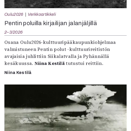
Oulu2026
Verkkoartikkeli
Pentin poluilla kirjailijan jalanjäljillä
2–3/2026
Osana Oulu2026-kulttuuripääkaupunkiohjelmaa
valmistuneen Pentin polut -kulttuurireitistön
avajaisia juhlittiin Siikalatvalla ja Pyhännällä
kesäkuussa.
Niina Kestilä
tutustui reittiin.
Niina Kestilä