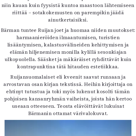
niin kauan kuin fyysistä kuntoa maastoon lähtemiseen
riittää – sotakokemusten on parempikin jäädä
ainutkertaisiksi.
Bärman tuntee Ruijan joet ja huomaa niiden muutokset:
harmaanieröiden ilmaantumisen, turistien
lisääntymisen, kalastusvälineiden kehittymisen ja
elämän hiljenemisen monilla kylillä sesonkiajan
ulkopuolella. Sääsket ja mäkäräiset ryhdittävät kuin
kontrapunktina tätä hitauden estetiikkaa.
Ruijansuomalaiset eli kveenit saavat runsaan ja
arvostavan osan kirjan tekstissä. Heihin kirjoittaja on
ehtinyt tutustua ja toki myös lukenut kosolti tämän
pohjoisen kansanryhmän vaiheista, joista hän kertoo
useaan otteeseen. Teosta elävöittävät lukuisat
Bärmanin ottamat värivalokuvat.