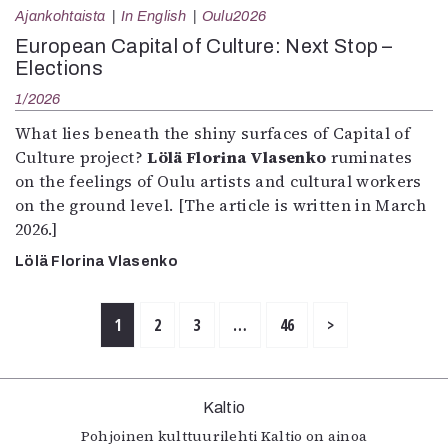
Ajankohtaista
In English
Oulu2026
European Capital of Culture: Next Stop –
Elections
1/2026
What lies beneath the shiny surfaces of Capital of
Culture project?
Lölä Florina Vlasenko
ruminates
on the feelings of Oulu artists and cultural workers
on the ground level. [The article is written in March
2026.]
Lölä Florina Vlasenko
1
2
3
…
46
>
Kaltio
Pohjoinen kulttuurilehti Kaltio on ainoa