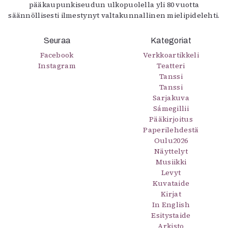
pääkaupunkiseudun ulkopuolella yli 80 vuotta
säännöllisesti ilmestynyt valtakunnallinen mielipidelehti.
Seuraa
Kategoriat
Facebook
Verkkoartikkeli
Instagram
Teatteri
Tanssi
Tanssi
Sarjakuva
Sámegillii
Pääkirjoitus
Paperilehdestä
Oulu2026
Näyttelyt
Musiikki
Levyt
Kuvataide
Kirjat
In English
Esitystaide
Arkisto