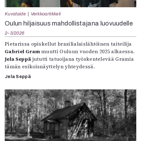
Kuvataide
Verkkoartikkeli
Oulun hiljaisuus mahdollistajana luovuudelle
2–3/2026
Pietarissa opiskellut brasilialaislähtöinen taiteilija
Gabriel Gram
muutti Ouluun vuoden 2025 alkaessa.
Jela Seppä
jututti tatuoijana työskentelevää Gramia
tämän esikoisnäyttelyn yhteydessä.
Jela Seppä