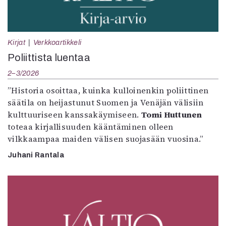
Kirjat
Verkkoartikkeli
Poliittista luentaa
2–3/2026
”Historia osoittaa, kuinka kulloinenkin poliittinen
säätila on heijastunut Suomen ja Venäjän välisiin
kulttuuriseen kanssakäymiseen.
Tomi Huttunen
toteaa kirjallisuuden kääntäminen olleen
vilkkaampaa maiden välisen suojasään vuosina.”
Juhani Rantala