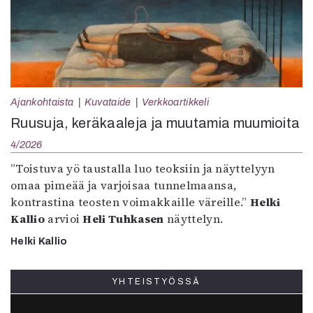
Ajankohtaista
Kuvataide
Verkkoartikkeli
Ruusuja, keräkaaleja ja muutamia muumioita
4/2026
”Toistuva yö taustalla luo teoksiin ja näyttelyyn
omaa pimeää ja varjoisaa tunnelmaansa,
kontrastina teosten voimakkaille väreille.”
Helki
Kallio
arvioi
Heli Tuhkasen
näyttelyn.
Helki Kallio
YHTEISTYÖSSÄ