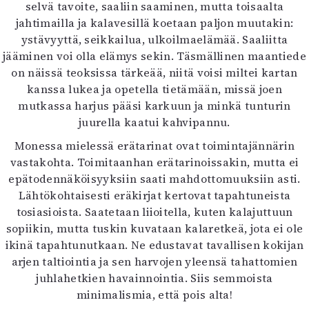
Kirjat
selvä tavoite, saaliin saaminen, mutta toisaalta
In English
jahtimailla ja kalavesillä koetaan paljon muutakin:
Esitystaide
ystävyyttä, seikkailua, ulkoilmaelämää. Saaliitta
Arkisto
jääminen voi olla elämys sekin. Täsmällinen maantiede
on näissä teoksissa tärkeää, niitä voisi miltei kartan
kanssa lukea ja opetella tietämään, missä joen
Lehdet
mutkassa harjus pääsi karkuun ja minkä tunturin
4/2026
juurella kaatui kahvipannu.
2–3/2026
Monessa mielessä erätarinat ovat toimintajännärin
1/2026
vastakohta. Toimitaanhan erätarinoissakin, mutta ei
6/2025
epätodennäköisyyksiin saati mahdottomuuksiin asti.
5/2025 saame
Lähtökohtaisesti eräkirjat kertovat tapahtuneista
5/2025
tosiasioista. Saatetaan liioitella, kuten kalajuttuun
Lehtiarkisto
sopiikin, mutta tuskin kuvataan kalaretkeä, jota ei ole
ikinä tapahtunutkaan. Ne edustavat tavallisen kokijan
Info
arjen taltiointia ja sen harvojen yleensä tahattomien
Tilaus ja irtonumerot
juhlahetkien havainnointia. Siis semmoista
Yhteistyössä
minimalismia, että pois alta!
Toimitus