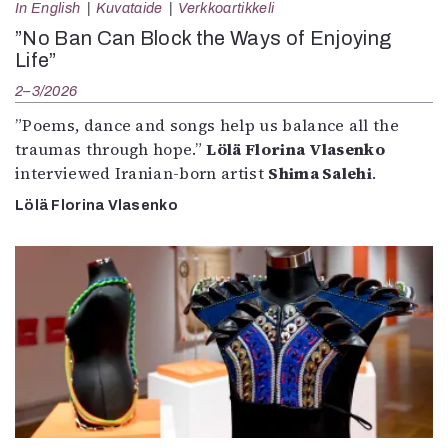
In English
Kuvataide
Verkkoartikkeli
”No Ban Can Block the Ways of Enjoying
Life”
2–3/2026
”Poems, dance and songs help us balance all the
traumas through hope.”
Lölä Florina Vlasenko
interviewed Iranian-born artist
Shima Salehi
.
Lölä Florina Vlasenko