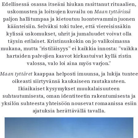
Edellisessä osassa itseäni hiukan rasittanut rituaalien,
uskomusten ja loitsujen kuvailu on
Maan tyttärissä
paljon hallitumpaa ja kietoutuu luontevammin juonen
käänteisiin. Selväksi toki tulee, että viereisissäkin
kylissä uskomukset, uhrit ja jumaluudet voivat olla
täysin erilaiset. Kristinuskokin on jo valikoimassa
mukana, mutta ”ristiläisyys” ei kaikkia innosta: ”vaikka
hartaiden palvojien kasvot kirkastuivat kyllä ristin
valossa, valo loi aina myös varjon.”
Maan tyttäret
kaappaa helposti imuunsa, ja lukija tuntee
oikeasti siirtyvänsä kaukaiseen rautakauteen.
Ikiaikaiset kysymykset muukalaisuuteen
suhtautumisesta, oman identiteetin rakentumisesta ja
yksilön suhteesta yhteisöön nousevat romaanissa esiin
ajatuksia herättävällä tavalla.