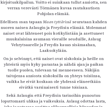
Kirjat
kirjoituskilpailun. Voitto ei suinkaan tullut ansiotta, sen
In English
verran verevästi Törmänen kuvaa rautakautisen
Esitystaide
Pohjolan elämää.
Arkisto
Edellisen osan tapaan
Maan tyttärissä
seurataan kahden
nuoren naisen Aslaugin ja Freydisin elämää. Molemmat
Lehdet
naiset ovat lähteneet pois kotikylistään ja asettuneet
muukalaisina asumaan vieraille seuduille, Aslaug
4/2026
Vehrytsaarelle ja Freydis kauas sisämaahan,
2–3/2026
Laaksokylään.
1/2026
6/2025
On jo selvinnyt, että naiset ovat siskoksia ja heille on
5/2025 saame
yhteistä myös kyky parantaa ja nähdä ajan ja paikan
5/2025
tuolle puolen, tulevaan tai menneeseen. Näkijän
Lehtiarkisto
taitojensa ansiosta siskoksilla on yhteys toisiinsa,
vaikka he eivät koskaan ole yhdessä eläneetkään
Info
eivätkä varsinaisesti tunne toisiaan.
Tilaus ja irtonumerot
Sekä Aslaugin että Freydisin tarinoihin punoutuu
Yhteistyössä
loputtomasti uhkaa ja vaikeuksia. Aslaug odottaa lasta,
Toimitus
joka jo vatsassa osoittaa yliluonnollisia kiivauden ja