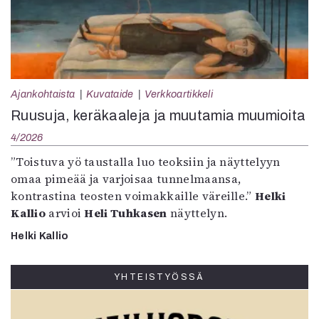
Ajankohtaista
Kuvataide
Verkkoartikkeli
Ruusuja, keräkaaleja ja muutamia muumioita
4/2026
”Toistuva yö taustalla luo teoksiin ja näyttelyyn
omaa pimeää ja varjoisaa tunnelmaansa,
kontrastina teosten voimakkaille väreille.”
Helki
Kallio
arvioi
Heli Tuhkasen
näyttelyn.
Helki Kallio
YHTEISTYÖSSÄ