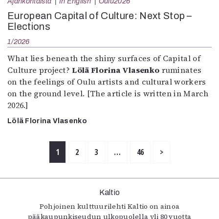
Ajankohtaista
In English
Oulu2026
European Capital of Culture: Next Stop –
Elections
1/2026
What lies beneath the shiny surfaces of Capital of
Culture project?
Lölä Florina Vlasenko
ruminates
on the feelings of Oulu artists and cultural workers
on the ground level. [The article is written in March
2026.]
Lölä Florina Vlasenko
1
2
3
…
46
>
Kaltio
Pohjoinen kulttuurilehti Kaltio on ainoa
pääkaupunkiseudun ulkopuolella yli 80 vuotta