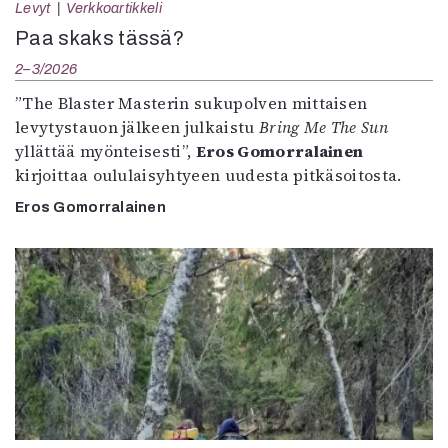
Levyt
Verkkoartikkeli
Paa skaks tässä?
2–3/2026
”The Blaster Masterin sukupolven mittaisen
levytystauon jälkeen julkaistu
Bring Me The Sun
yllättää myönteisesti”,
Eros Gomorralainen
kirjoittaa oululaisyhtyeen uudesta pitkäsoitosta.
Eros Gomorralainen