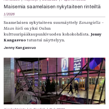
Maisemia saamelaisen nykytaiteen rinteiltä
1/2026
Saamelaisen nykytaiteen suurnäyttely
Eanangiella –
Maan kieli
on yksi Oulun
kulttuuripääkaupunkivuoden kohokohdista.
Jenny
Kangasvuo
tutustui näyttelyyn.
Jenny Kangasvuo