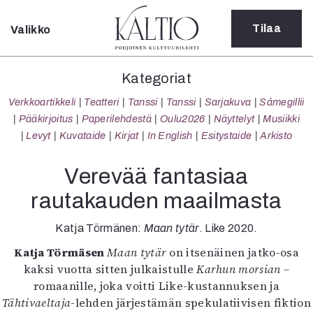
Tilaa
Valikko
Sulje
Kategoriat
Kategoriat
Verkkoartikkeli
Verkkoartikkeli
Teatteri
Tanssi
Tanssi
Sarjakuva
Sámegillii
Teatteri
Pääkirjoitus
Paperilehdestä
Oulu2026
Näyttelyt
Musiikki
Tanssi
Levyt
Kuvataide
Kirjat
In English
Esitystaide
Arkisto
Tanssi
Sarjakuva
Verevää fantasiaa
Sámegillii
rautakauden maailmasta
Pääkirjoitus
Paperilehdestä
Katja Törmänen:
Maan tytär
. Like 2020.
Oulu2026
Näyttelyt
Katja Törmäsen
Maan tytär
on itsenäinen jatko-osa
Musiikki
kaksi vuotta sitten julkaistulle
Karhun morsian –
Levyt
romaanille, joka voitti Like-kustannuksen ja
Kuvataide
Tähtivaeltaja
-lehden järjestämän spekulatiivisen fiktion