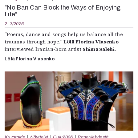
”No Ban Can Block the Ways of Enjoying
Life”
2–3/2026
”Poems, dance and songs help us balance all the
traumas through hope.”
Lölä Florina Vlasenko
interviewed Iranian-born artist
Shima Salehi
.
Lölä Florina Vlasenko
Kuvataide
Näyttelyt
Oulu2026
Paperilehdestä