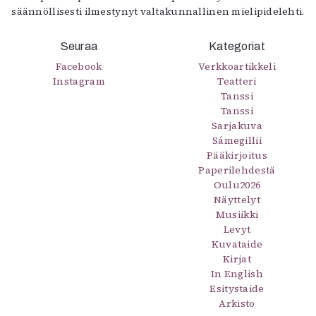
säännöllisesti ilmestynyt valtakunnallinen mielipidelehti.
Seuraa
Kategoriat
Facebook
Verkkoartikkeli
Instagram
Teatteri
Tanssi
Tanssi
Sarjakuva
Sámegillii
Pääkirjoitus
Paperilehdestä
Oulu2026
Näyttelyt
Musiikki
Levyt
Kuvataide
Kirjat
In English
Esitystaide
Arkisto