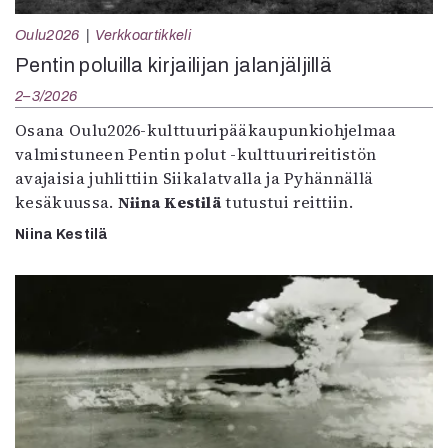
Oulu2026
Verkkoartikkeli
Pentin poluilla kirjailijan jalanjäljillä
2–3/2026
Osana Oulu2026-kulttuuripääkaupunkiohjelmaa
valmistuneen Pentin polut -kulttuurireitistön
avajaisia juhlittiin Siikalatvalla ja Pyhännällä
kesäkuussa.
Niina Kestilä
tutustui reittiin.
Niina Kestilä