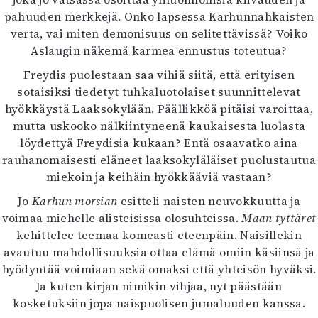
Mediatiedot
pahuuden merkkejä. Onko lapsessa Karhunnahkaisten
Kaltio ry
verta, vai miten demonisuus on selitettävissä? Voiko
Aslaugin näkemä karmea ennustus toteutua?
Freydis puolestaan saa vihiä siitä, että erityisen
sotaisiksi tiedetyt tuhkaluotolaiset suunnittelevat
hyökkäystä Laaksokylään. Päällikköä pitäisi varoittaa,
mutta uskooko nälkiintyneenä kaukaisesta luolasta
löydettyä Freydisia kukaan? Entä osaavatko aina
rauhanomaisesti eläneet laaksokyläläiset puolustautua
miekoin ja keihäin hyökkääviä vastaan?
Jo
Karhun morsian
esitteli naisten neuvokkuutta ja
voimaa miehelle alisteisissa olosuhteissa.
Maan tyttäret
kehittelee teemaa komeasti eteenpäin. Naisillekin
avautuu mahdollisuuksia ottaa elämä omiin käsiinsä ja
hyödyntää voimiaan sekä omaksi että yhteisön hyväksi.
Ja kuten kirjan nimikin vihjaa, nyt päästään
kosketuksiin jopa naispuolisen jumaluuden kanssa.