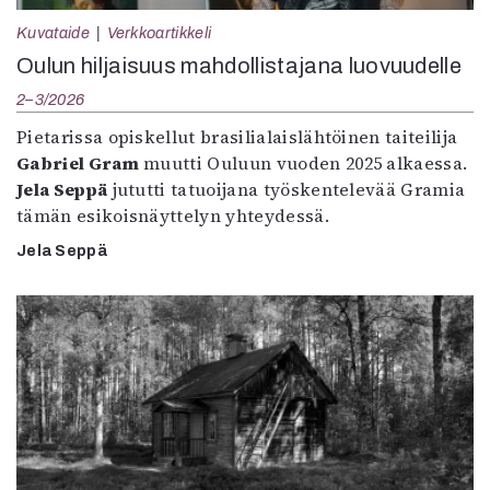
Kuvataide
Verkkoartikkeli
Oulun hiljaisuus mahdollistajana luovuudelle
2–3/2026
Pietarissa opiskellut brasilialaislähtöinen taiteilija
Gabriel Gram
muutti Ouluun vuoden 2025 alkaessa.
Jela Seppä
jututti tatuoijana työskentelevää Gramia
tämän esikoisnäyttelyn yhteydessä.
Jela Seppä