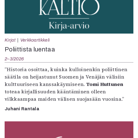
Kirjat
Verkkoartikkeli
Poliittista luentaa
2–3/2026
”Historia osoittaa, kuinka kulloinenkin poliittinen
säätila on heijastunut Suomen ja Venäjän välisiin
kulttuuriseen kanssakäymiseen.
Tomi Huttunen
toteaa kirjallisuuden kääntäminen olleen
vilkkaampaa maiden välisen suojasään vuosina.”
Juhani Rantala