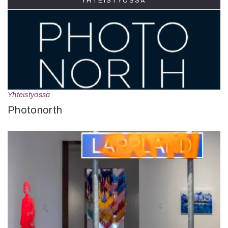
YHTEISTYÖSSÄ
Yhteistyössä
Photonorth