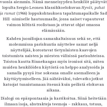
vuosia aiemmin. Nämä menneisyyden henkilöt päätyvät
lopulta Sergio Leonen klassikkoelokuvan
Hyvät, pahat
ja rumat
(1966) loppukohtauksen tapahtumapaikalle Sad
Hill -nimiselle hautuumaalle, jossa naiset vapautuvat
vaimon kiltistä roolistaan ja ottavat ohjat omassa
elämässään.
Kahden juonilinjan samankaltaisuus sekä se, että
molemmissa pariskuntia näyttelee samat neljä
näyttelijää, korostavat tietynlaisten kaavojen
toistumista naisten ja miesten välisissä parisuhteissa.
Toiston kautta Rinnekangas myös ironisoi sitä, miten
muiden henkilöiden käytöstä on helppo analysoida ja
samalla pysyä itse sokeana omalle asemalleen ja
käyttäytymiselleen. Jää nähtäväksi, tulevatko jotkut
katsojat tunnistamaan itsensä kuin peilistä elokuvan
aikana.
Dialogi on epäspontaania ja karrikoitua. Siinä heitetään
ilmaan isoja, abstrakteja teemoja – rakkaus, totuus,