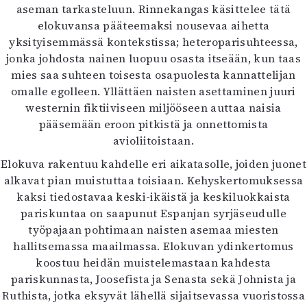
aseman tarkasteluun. Rinnekangas käsittelee tätä
Mediatiedot
elokuvansa pääteemaksi nousevaa aihetta
Kaltio ry
yksityisemmässä kontekstissa; heteroparisuhteessa,
jonka johdosta nainen luopuu osasta itseään, kun taas
mies saa suhteen toisesta osapuolesta kannattelijan
omalle egolleen. Yllättäen naisten asettaminen juuri
westernin fiktiiviseen miljööseen auttaa naisia
pääsemään eroon pitkistä ja onnettomista
avioliitoistaan.
Elokuva rakentuu kahdelle eri aikatasolle, joiden juonet
alkavat pian muistuttaa toisiaan. Kehyskertomuksessa
kaksi tiedostavaa keski-ikäistä ja keskiluokkaista
pariskuntaa on saapunut Espanjan syrjäseudulle
työpajaan pohtimaan naisten asemaa miesten
hallitsemassa maailmassa. Elokuvan ydinkertomus
koostuu heidän muistelemastaan kahdesta
pariskunnasta, Joosefista ja Senasta sekä Johnista ja
Ruthista, jotka eksyvät lähellä sijaitsevassa vuoristossa