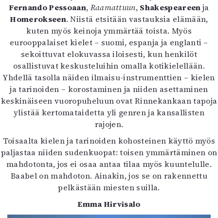
Fernando Pessoaan
,
Raamattuun
,
Shakespeareen
ja
Homerokseen
. Niistä etsitään vastauksia elämään,
kuten myös keinoja ymmärtää toista. Myös
eurooppalaiset kielet – suomi, espanja ja englanti –
sekoittuvat elokuvassa iloisesti, kun henkilöt
osallistuvat keskusteluihin omalla kotikielellään.
Yhdellä tasolla näiden ilmaisu-instrumenttien – kielen
ja tarinoiden – korostaminen ja niiden asettaminen
keskinäiseen vuoropuheluun ovat Rinnekankaan tapoja
ylistää kertomataidetta yli genren ja kansallisten
rajojen.
Toisaalta kielen ja tarinoiden kohosteinen käyttö myös
paljastaa niiden sudenkuopat: toisen ymmärtäminen on
mahdotonta, jos ei osaa antaa tilaa myös kuuntelulle.
Baabel on mahdoton. Ainakin, jos se on rakennettu
pelkästään miesten suilla.
Emma Hirvisalo