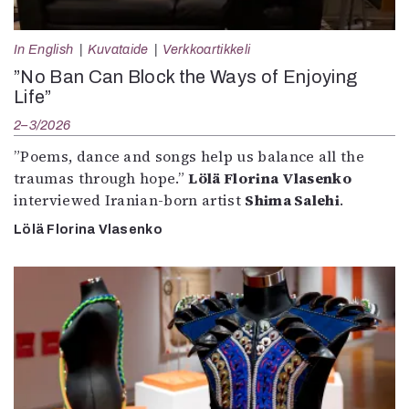
In English
Kuvataide
Verkkoartikkeli
”No Ban Can Block the Ways of Enjoying
Life”
2–3/2026
”Poems, dance and songs help us balance all the
traumas through hope.”
Lölä Florina Vlasenko
interviewed Iranian-born artist
Shima Salehi
.
Lölä Florina Vlasenko