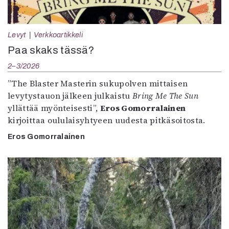
Levyt
Verkkoartikkeli
Paa skaks tässä?
2–3/2026
”The Blaster Masterin sukupolven mittaisen
levytystauon jälkeen julkaistu
Bring Me The Sun
yllättää myönteisesti”,
Eros Gomorralainen
kirjoittaa oululaisyhtyeen uudesta pitkäsoitosta.
Eros Gomorralainen