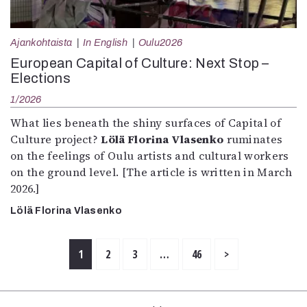
Ajankohtaista
In English
Oulu2026
European Capital of Culture: Next Stop –
Elections
1/2026
What lies beneath the shiny surfaces of Capital of
Culture project?
Lölä Florina Vlasenko
ruminates
on the feelings of Oulu artists and cultural workers
on the ground level. [The article is written in March
2026.]
Lölä Florina Vlasenko
1
2
3
…
46
>