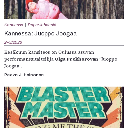
Kannessa
Paperilehdestä
Kannessa: Juoppo Joogaa
2–3/2026
Kesäkuun kansiteos on Oulussa asuvan
performanssitaiteilija
Olga Prokhorovan
”Juoppo
Joogaa”.
Paavo J. Heinonen