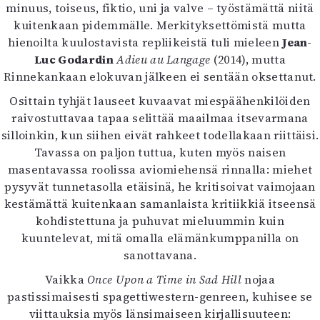
minuus, toiseus, fiktio, uni ja valve – työstämättä niitä
kuitenkaan pidemmälle. Merkityksettömistä mutta
hienoilta kuulostavista repliikeistä tuli mieleen
Jean-
Luc Godardin
Adieu au Langage
(2014), mutta
Rinnekankaan elokuvan jälkeen ei sentään oksettanut.
Osittain tyhjät lauseet kuvaavat miespäähenkilöiden
raivostuttavaa tapaa selittää maailmaa itsevarmana
silloinkin, kun siihen eivät rahkeet todellakaan riittäisi.
Tavassa on paljon tuttua, kuten myös naisen
masentavassa roolissa aviomiehensä rinnalla: miehet
pysyvät tunnetasolla etäisinä, he kritisoivat vaimojaan
kestämättä kuitenkaan samanlaista kritiikkiä itseensä
kohdistettuna ja puhuvat mieluummin kuin
kuuntelevat, mitä omalla elämänkumppanilla on
sanottavana.
Vaikka
Once Upon a Time in Sad Hill
nojaa
pastissimaisesti spagettiwestern-genreen, kuhisee se
viittauksia myös länsimaiseen kirjallisuuteen: