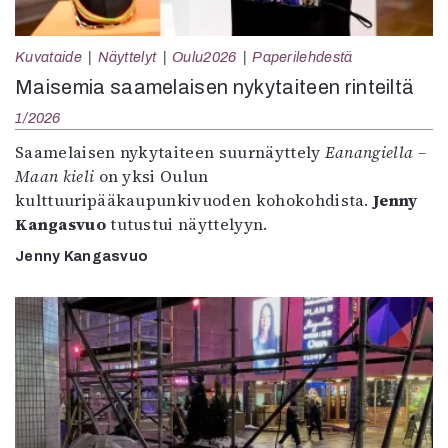
Kuvataide
Näyttelyt
Oulu2026
Paperilehdestä
Maisemia saamelaisen nykytaiteen rinteiltä
1/2026
Saamelaisen nykytaiteen suurnäyttely
Eanangiella –
Maan kieli
on yksi Oulun
kulttuuripääkaupunkivuoden kohokohdista.
Jenny
Kangasvuo
tutustui näyttelyyn.
Jenny Kangasvuo