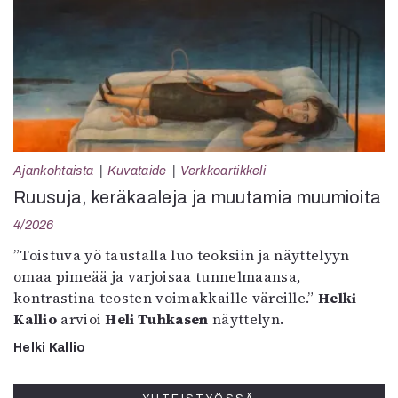
Ajankohtaista
Kuvataide
Verkkoartikkeli
Ruusuja, keräkaaleja ja muutamia muumioita
4/2026
”Toistuva yö taustalla luo teoksiin ja näyttelyyn
omaa pimeää ja varjoisaa tunnelmaansa,
kontrastina teosten voimakkaille väreille.”
Helki
Kallio
arvioi
Heli Tuhkasen
näyttelyn.
Helki Kallio