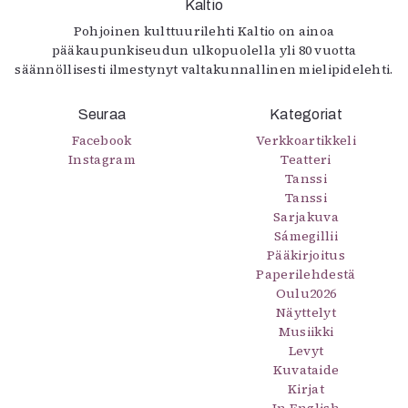
Kaltio
Pohjoinen kulttuurilehti Kaltio on ainoa
pääkaupunkiseudun ulkopuolella yli 80 vuotta
säännöllisesti ilmestynyt valtakunnallinen mielipidelehti.
Seuraa
Kategoriat
Facebook
Verkkoartikkeli
Instagram
Teatteri
Tanssi
Tanssi
Sarjakuva
Sámegillii
Pääkirjoitus
Paperilehdestä
Oulu2026
Näyttelyt
Musiikki
Levyt
Kuvataide
Kirjat