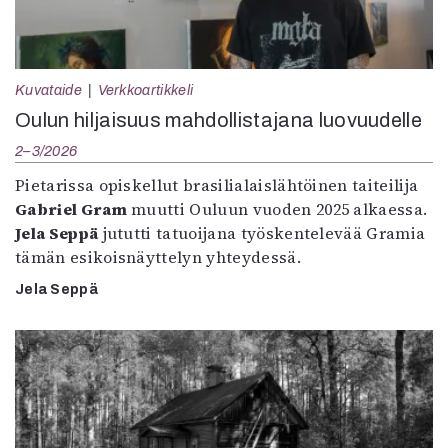
Kuvataide
Verkkoartikkeli
Oulun hiljaisuus mahdollistajana luovuudelle
2–3/2026
Pietarissa opiskellut brasilialaislähtöinen taiteilija
Gabriel Gram
muutti Ouluun vuoden 2025 alkaessa.
Jela Seppä
jututti tatuoijana työskentelevää Gramia
tämän esikoisnäyttelyn yhteydessä.
Jela Seppä