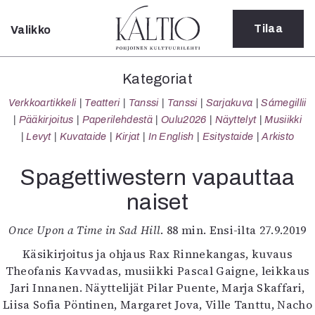
Tilaa
Valikko
Sulje
Kategoriat
Kategoriat
Verkkoartikkeli
Verkkoartikkeli
Teatteri
Tanssi
Tanssi
Sarjakuva
Sámegillii
Teatteri
Pääkirjoitus
Paperilehdestä
Oulu2026
Näyttelyt
Musiikki
Tanssi
Levyt
Kuvataide
Kirjat
In English
Esitystaide
Arkisto
Tanssi
Sarjakuva
Spagettiwestern vapauttaa
Sámegillii
naiset
Pääkirjoitus
Paperilehdestä
Once Upon a Time in Sad Hill
. 88 min. Ensi-ilta 27.9.2019
Oulu2026
Näyttelyt
Käsikirjoitus ja ohjaus Rax Rinnekangas, kuvaus
Musiikki
Theofanis Kavvadas, musiikki Pascal Gaigne, leikkaus
Levyt
Jari Innanen. Näyttelijät Pilar Puente, Marja Skaffari,
Kuvataide
Liisa Sofia Pöntinen, Margaret Jova, Ville Tanttu, Nacho