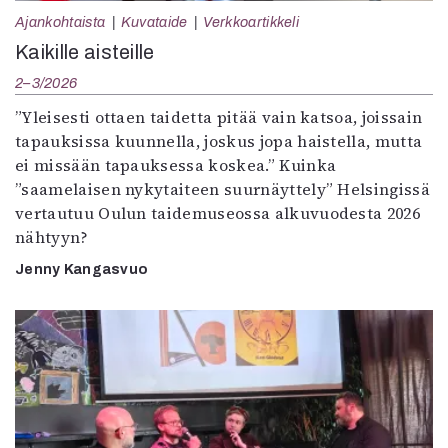
Ajankohtaista
Kuvataide
Verkkoartikkeli
Kaikille aisteille
2–3/2026
”Yleisesti ottaen taidetta pitää vain katsoa, joissain
tapauksissa kuunnella, joskus jopa haistella, mutta
ei missään tapauksessa koskea.” Kuinka
”saamelaisen nykytaiteen suurnäyttely” Helsingissä
vertautuu Oulun taidemuseossa alkuvuodesta 2026
nähtyyn?
Jenny Kangasvuo