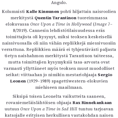
Kirjat
Angulo.
In English
Kolumnisti
Kalle Kinnunen
pohti hiljattain naisroolien
Esitystaide
merkitystä
Quentin Tarantinon
tuoreimmassa
Arkisto
elokuvassa
Once Upon a Time in Hollywood
(
Image
7–
8/2019). Cannesin lehdistötilaisuudessa eräs
Lehdet
toimittajista oli kysynyt, miksi teoksen keskeisellä
naissivuosalla oli niin vähän repliikkejä miessivuosiin
4/2026
verrattuna. Repliikkien määrä ei tyhjentävästi paljasta
2–3/2026
tietyn naishahmon merkitystä Tarantinon taiteessa,
1/2026
mutta toimittajien kysymyksiä tasa-arvosta ovat
6/2025
varmasti yllyttäneet myös teoksen muut muodolliset
5/2025 saame
seikat: viittaahan jo nimikin mestariohjaaja
Sergio
5/2025
Leonen
(1929–1989) spagettiwestern-elokuvien
Lehtiarkisto
miehiseen maailmaan.
Info
Siksipä toisen Leonelta vaikutteita saaneen,
rovaniemeläislähtöisen ohjaaja
Rax Rinnekankaan
Tilaus ja irtonumerot
uutuus
Once Upon a Time in Sad Hill
tuntuu tarjoavan
Yhteistyössä
katsojalle erityisen herkullisen vastakohdan naisen
Toimitus