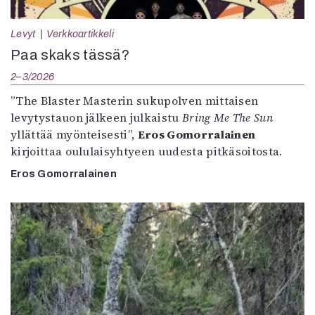
Levyt
Verkkoartikkeli
Paa skaks tässä?
2–3/2026
”The Blaster Masterin sukupolven mittaisen
levytystauon jälkeen julkaistu
Bring Me The Sun
yllättää myönteisesti”,
Eros Gomorralainen
kirjoittaa oululaisyhtyeen uudesta pitkäsoitosta.
Eros Gomorralainen