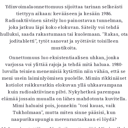
Mediatiedot
Ydinvoimalaonnettomuus sijoittaa tarinan selkeästi
Kaltio ry
tiettyyn aikaan: kevääseen ja kesään 1986.
Radioaktiivinen säteily luo painostavan tunnelman,
joka jatkuu läpi koko elokuvan. Säteily voi tehdä
hulluksi, saada rakastumaan tai kuolemaan. ”Rakas, ota
joditabletti”, tytöt sanovat ja syöttävät toisilleen
mustikoita.
Onnettomuus luo eksistentiaalisen uhkan, jonka
varjossa voi ylittää rajoja ja tehdä mitä haluaa. 1980-
luvulla teinien menemisiä kytättiin niin vähän, että se
meni usein laiminlyömisen puolelle. Mimin rikkinäiset
kotiolot roikkuvatkin elokuvan yllä uhkaavampana
kuin radioaktiivinen pilvi. Nykyhetkeä parempaa
elämää jossain muualla on lähes mahdotonta kuvitella.
Mimi haluaisi pois, jonnekin ”tosi kauas, vaik
Tukholmaan”, mutta miten sinne pääsisi, kun
naapurikaupungin merenrantaakaan ei löydä?