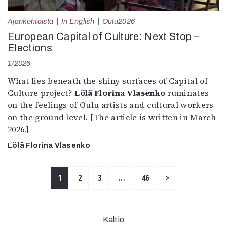
Ajankohtaista
In English
Oulu2026
European Capital of Culture: Next Stop –
Elections
1/2026
What lies beneath the shiny surfaces of Capital of
Culture project?
Lölä Florina Vlasenko
ruminates
on the feelings of Oulu artists and cultural workers
on the ground level. [The article is written in March
2026.]
Lölä Florina Vlasenko
1
2
3
…
46
>
Kaltio