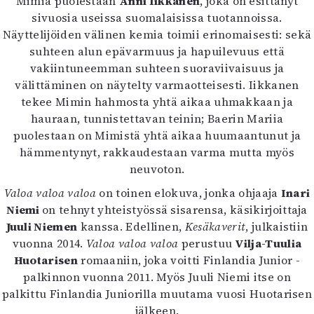
Mimiä puolestaan
Anni Iikkanen
, joka on esittänyt
sivuosia useissa suomalaisissa tuotannoissa.
Näyttelijöiden välinen kemia toimii erinomaisesti: sekä
suhteen alun epävarmuus ja hapuilevuus että
vakiintuneemman suhteen suoraviivaisuus ja
välittäminen on näytelty varmaotteisesti. Iikkanen
tekee Mimin hahmosta yhtä aikaa uhmakkaan ja
hauraan, tunnistettavan teinin; Baerin Mariia
puolestaan on Mimistä yhtä aikaa huumaantunut ja
hämmentynyt, rakkaudestaan varma mutta myös
neuvoton.
Valoa valoa valoa
on toinen elokuva, jonka ohjaaja
Inari
Niemi
on tehnyt yhteistyössä sisarensa, käsikirjoittaja
Juuli Niemen
kanssa. Edellinen,
Kesäkaverit
, julkaistiin
vuonna 2014.
Valoa valoa valoa
perustuu
Vilja-Tuulia
Huotarisen
romaaniin, joka voitti Finlandia Junior -
palkinnon vuonna 2011. Myös Juuli Niemi itse on
palkittu Finlandia Juniorilla muutama vuosi Huotarisen
jälkeen.