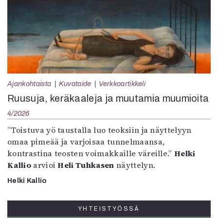
Ajankohtaista
Kuvataide
Verkkoartikkeli
Ruusuja, keräkaaleja ja muutamia muumioita
4/2026
”Toistuva yö taustalla luo teoksiin ja näyttelyyn
omaa pimeää ja varjoisaa tunnelmaansa,
kontrastina teosten voimakkaille väreille.”
Helki
Kallio
arvioi
Heli Tuhkasen
näyttelyn.
Helki Kallio
YHTEISTYÖSSÄ