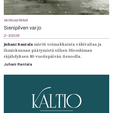
Verkkoartikkeli
Sienipilven varjo
2–3/2026
Juhani Rantala
mietti voimakkainta väkivaltaa ja
ihmiskunnan päätymistä siihen Hiroshiman
räjähdyksen 80-vuotispäivän tienoolla.
Juhani Rantala