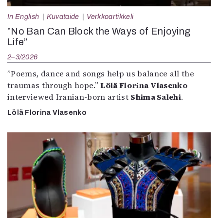
In English
Kuvataide
Verkkoartikkeli
”No Ban Can Block the Ways of Enjoying
Life”
2–3/2026
”Poems, dance and songs help us balance all the
traumas through hope.”
Lölä Florina Vlasenko
interviewed Iranian-born artist
Shima Salehi
.
Lölä Florina Vlasenko