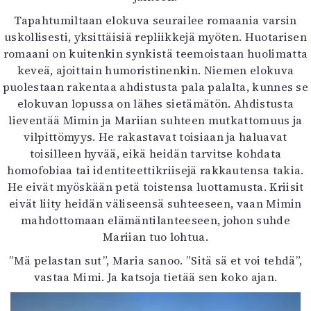
Tapahtumiltaan elokuva seurailee romaania varsin
uskollisesti, yksittäisiä repliikkejä myöten. Huotarisen
romaani on kuitenkin synkistä teemoistaan huolimatta
keveä, ajoittain humoristinenkin. Niemen elokuva
puolestaan rakentaa ahdistusta pala palalta, kunnes se
elokuvan lopussa on lähes sietämätön. Ahdistusta
lieventää Mimin ja Mariian suhteen mutkattomuus ja
vilpittömyys. He rakastavat toisiaan ja haluavat
toisilleen hyvää, eikä heidän tarvitse kohdata
homofobiaa tai identiteettikriisejä rakkautensa takia.
He eivät myöskään petä toistensa luottamusta. Kriisit
eivät liity heidän väliseensä suhteeseen, vaan Mimin
mahdottomaan elämäntilanteeseen, johon suhde
Mariian tuo lohtua.
”Mä pelastan sut”, Maria sanoo. ”Sitä sä et voi tehdä”,
vastaa Mimi. Ja katsoja tietää sen koko ajan.