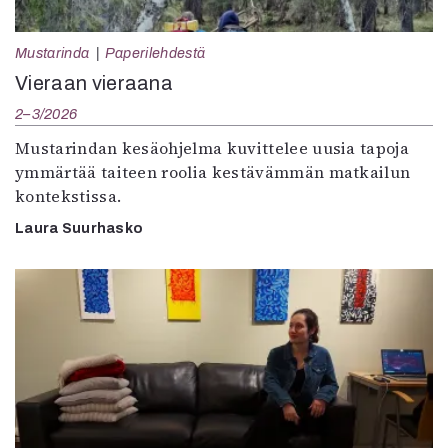
Mustarinda
Paperilehdestä
Vieraan vieraana
2–3/2026
Mustarindan kesäohjelma kuvittelee uusia tapoja
ymmärtää taiteen roolia kestävämmän matkailun
kontekstissa.
Laura Suurhasko