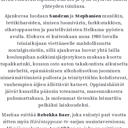
yhteyden toisiinsa.
Ajankuvaa luodaan
Sandran
ja
Stephanien
musiikin,
lettikiharoiden, sinisen luomivärin, farkkutakkien,
olkatoppausten ja pastelliväristen Helkama-pyörien
avulla. Elokuva ei kuitenkaan anna 1980-luvulla
teiniaikojaan viettäneelle mahdollisuutta
nostalgisointiin, sillä ajankuvaa luovat yhtä lailla
koulunpihan nokkimisjärjestyksen mukaan koottu
tupakkarinki, kossun osto auton takakontista aikuiselta
mieheltä, epämääräisen alkoholisotkun juominen
nimeämättömästä pullosta ja teinityttöihin kohdistuvat,
vanhempien äijien ällöttävät katseet. Oppimishäiriöt
jäivät kasarilla pääosin toteamatta, masennuksesta
puhumattakaan. Ja molemmat tietenkin leimattiin
pelkäksi laiskuudeksi.
Mariiaa esittää
Rebekka Baer
, joka esiintyi pari vuotta
sitten myös
Häräntappoase
-tv-sarjan uusintaversiossa;