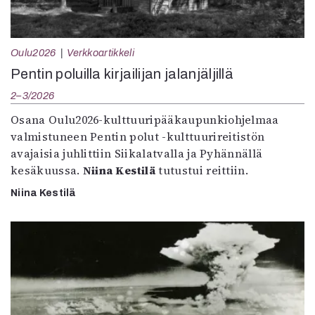
Oulu2026
Verkkoartikkeli
Pentin poluilla kirjailijan jalanjäljillä
2–3/2026
Osana Oulu2026-kulttuuripääkaupunkiohjelmaa
valmistuneen Pentin polut -kulttuurireitistön
avajaisia juhlittiin Siikalatvalla ja Pyhännällä
kesäkuussa.
Niina Kestilä
tutustui reittiin.
Niina Kestilä