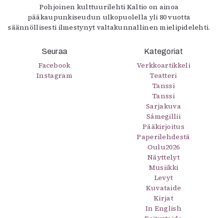
Pohjoinen kulttuurilehti Kaltio on ainoa
pääkaupunkiseudun ulkopuolella yli 80 vuotta
säännöllisesti ilmestynyt valtakunnallinen mielipidelehti.
Seuraa
Kategoriat
Facebook
Verkkoartikkeli
Instagram
Teatteri
Tanssi
Tanssi
Sarjakuva
Sámegillii
Pääkirjoitus
Paperilehdestä
Oulu2026
Näyttelyt
Musiikki
Levyt
Kuvataide
Kirjat
In English