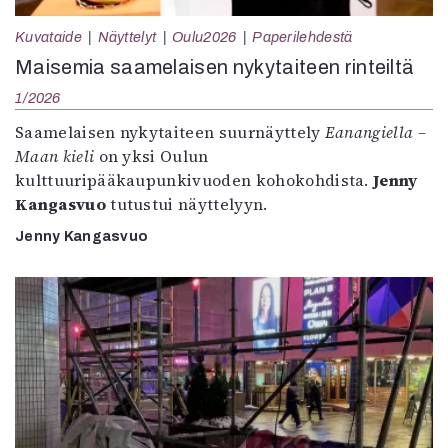
Kuvataide
Näyttelyt
Oulu2026
Paperilehdestä
Maisemia saamelaisen nykytaiteen rinteiltä
1/2026
Saamelaisen nykytaiteen suurnäyttely
Eanangiella –
Maan kieli
on yksi Oulun
kulttuuripääkaupunkivuoden kohokohdista.
Jenny
Kangasvuo
tutustui näyttelyyn.
Jenny Kangasvuo