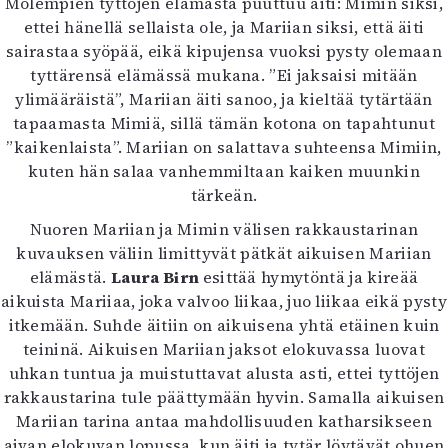
Molempien tyttöjen elämästä puuttuu äiti: Mimin siksi,
ettei hänellä sellaista ole, ja Mariian siksi, että äiti
sairastaa syöpää, eikä kipujensa vuoksi pysty olemaan
tyttärensä elämässä mukana. ”Ei jaksaisi mitään
ylimääräistä”, Mariian äiti sanoo, ja kieltää tytärtään
tapaamasta Mimiä, sillä tämän kotona on tapahtunut
”kaikenlaista”. Mariian on salattava suhteensa Mimiin,
kuten hän salaa vanhemmiltaan kaiken muunkin
tärkeän.
Nuoren Mariian ja Mimin välisen rakkaustarinan
kuvauksen väliin limittyvät pätkät aikuisen Mariian
elämästä.
Laura Birn
esittää hymytöntä ja kireää
aikuista Mariiaa, joka valvoo liikaa, juo liikaa eikä pysty
itkemään. Suhde äitiin on aikuisena yhtä etäinen kuin
teininä. Aikuisen Mariian jaksot elokuvassa luovat
uhkan tuntua ja muistuttavat alusta asti, ettei tyttöjen
rakkaustarina tule päättymään hyvin. Samalla aikuisen
Mariian tarina antaa mahdollisuuden katharsikseen
aivan elokuvan lopussa, kun äiti ja tytär löytävät ohuen