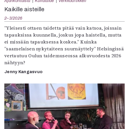
Ajankohtaista
Kuvataide
Verkkoartikkeli
Kaikille aisteille
2–3/2026
”Yleisesti ottaen taidetta pitää vain katsoa, joissain
tapauksissa kuunnella, joskus jopa haistella, mutta
ei missään tapauksessa koskea.” Kuinka
”saamelaisen nykytaiteen suurnäyttely” Helsingissä
vertautuu Oulun taidemuseossa alkuvuodesta 2026
nähtyyn?
Jenny Kangasvuo