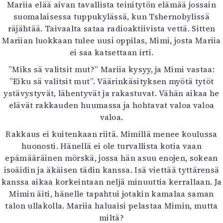
Kirjat
Mariia elää aivan tavallista teinitytön elämää jossain
In English
suomalaisessa tuppukylässä, kun Tshernobylissä
Esitystaide
räjähtää. Taivaalta sataa radioaktiivista vettä. Sitten
Arkisto
Mariian luokkaan tulee uusi oppilas, Mimi, josta Mariia
ei saa katsettaan irti.
Lehdet
”Miks sä valitsit mut?” Mariia kysyy, ja Mimi vastaa:
”Eiku sä valitsit mut”. Väärinkäsityksen myötä tytöt
4/2026
ystävystyvät, lähentyvät ja rakastuvat. Vähän aikaa he
2–3/2026
elävät rakkauden huumassa ja hohtavat valoa valoa
1/2026
valoa.
6/2025
5/2025 saame
Rakkaus ei kuitenkaan riitä. Mimillä menee koulussa
5/2025
huonosti. Hänellä ei ole turvallista kotia vaan
Lehtiarkisto
epämääräinen mörskä, jossa hän asuu enojen, sokean
isoäidin ja äkäisen tädin kanssa. Isä viettää tyttärensä
Info
kanssa aikaa korkeintaan neljä minuuttia kerrallaan. Ja
Mimin äiti, hänelle tapahtui jotakin kamalaa saman
Tilaus ja irtonumerot
talon ullakolla. Mariia haluaisi pelastaa Mimin, mutta
Yhteistyössä
miltä?
Toimitus