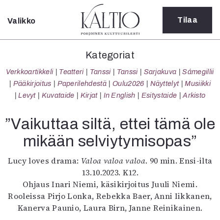
Tilaa
Valikko
Sulje
Kategoriat
Kategoriat
Verkkoartikkeli
Verkkoartikkeli
Teatteri
Tanssi
Tanssi
Sarjakuva
Sámegillii
Teatteri
Pääkirjoitus
Paperilehdestä
Oulu2026
Näyttelyt
Musiikki
Tanssi
Levyt
Kuvataide
Kirjat
In English
Esitystaide
Arkisto
Tanssi
Sarjakuva
”Vaikuttaa siltä, ettei tämä ole
Sámegillii
mikään selviytymisopas”
Pääkirjoitus
Paperilehdestä
Lucy loves drama:
Valoa valoa valoa
. 90 min. Ensi-ilta
Oulu2026
13.10.2023. K12.
Näyttelyt
Ohjaus Inari Niemi, käsikirjoitus Juuli Niemi.
Musiikki
Rooleissa Pirjo Lonka, Rebekka Baer, Anni Iikkanen,
Levyt
Kanerva Paunio, Laura Birn, Janne Reinikainen.
Kuvataide