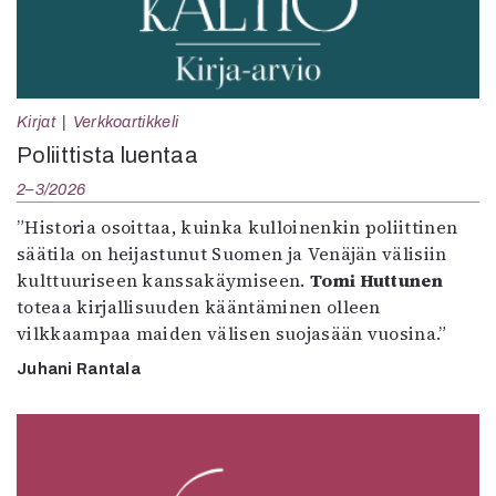
Kirjat
Verkkoartikkeli
Poliittista luentaa
2–3/2026
”Historia osoittaa, kuinka kulloinenkin poliittinen
säätila on heijastunut Suomen ja Venäjän välisiin
kulttuuriseen kanssakäymiseen.
Tomi Huttunen
toteaa kirjallisuuden kääntäminen olleen
vilkkaampaa maiden välisen suojasään vuosina.”
Juhani Rantala