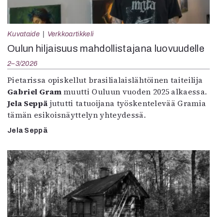
Kuvataide
Verkkoartikkeli
Oulun hiljaisuus mahdollistajana luovuudelle
2–3/2026
Pietarissa opiskellut brasilialaislähtöinen taiteilija
Gabriel Gram
muutti Ouluun vuoden 2025 alkaessa.
Jela Seppä
jututti tatuoijana työskentelevää Gramia
tämän esikoisnäyttelyn yhteydessä.
Jela Seppä