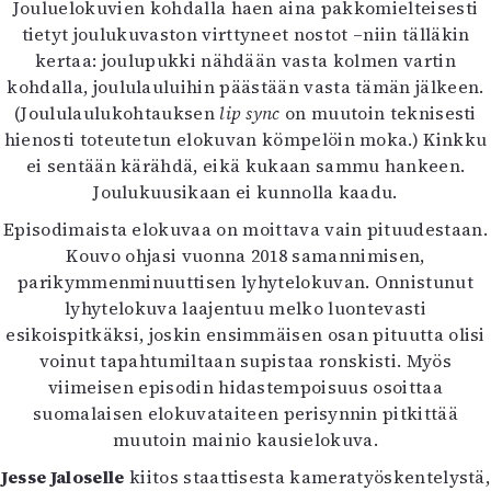
Jouluelokuvien kohdalla haen aina pakkomielteisesti
tietyt joulukuvaston virttyneet nostot –niin tälläkin
kertaa: joulupukki nähdään vasta kolmen vartin
kohdalla, joululauluihin päästään vasta tämän jälkeen.
(Joululaulukohtauksen
lip sync
on muutoin teknisesti
hienosti toteutetun elokuvan kömpelöin moka.) Kinkku
ei sentään kärähdä, eikä kukaan sammu hankeen.
Joulukuusikaan ei kunnolla kaadu.
Episodimaista elokuvaa on moittava vain pituudestaan.
Kouvo ohjasi vuonna 2018 samannimisen,
parikymmenminuuttisen lyhytelokuvan. Onnistunut
lyhytelokuva laajentuu melko luontevasti
esikoispitkäksi, joskin ensimmäisen osan pituutta olisi
voinut tapahtumiltaan supistaa ronskisti. Myös
viimeisen episodin hidastempoisuus osoittaa
suomalaisen elokuvataiteen perisynnin pitkittää
muutoin mainio kausielokuva.
Jesse Jaloselle
kiitos staattisesta kameratyöskentelystä,