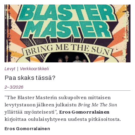
Levyt
Verkkoartikkeli
Paa skaks tässä?
2–3/2026
”The Blaster Masterin sukupolven mittaisen
levytystauon jälkeen julkaistu
Bring Me The Sun
yllättää myönteisesti”,
Eros Gomorralainen
kirjoittaa oululaisyhtyeen uudesta pitkäsoitosta.
Eros Gomorralainen