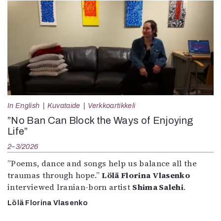
In English
Kuvataide
Verkkoartikkeli
”No Ban Can Block the Ways of Enjoying
Life”
2–3/2026
”Poems, dance and songs help us balance all the
traumas through hope.”
Lölä Florina Vlasenko
interviewed Iranian-born artist
Shima Salehi
.
Lölä Florina Vlasenko