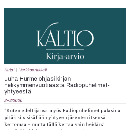
Kirjat
Verkkoartikkeli
Juha Hurme ohjasi kirjan
nelikymmenvuotiaasta Radiopuhelimet-
yhtyeestä
2–3/2026
”Kuten edeltäjänsä myös Radiopuhelimet palasina
pitää siis sisällään yhtyeen jäsenten itsensä
kertomaa – mutta tällä kertaa vain heidän.”