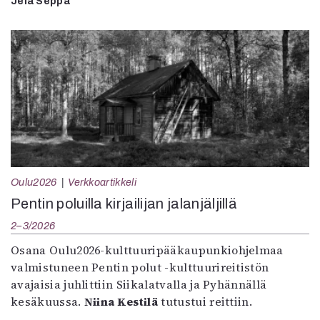
Jela Seppä
Oulu2026
Verkkoartikkeli
Pentin poluilla kirjailijan jalanjäljillä
2–3/2026
Osana Oulu2026-kulttuuripääkaupunkiohjelmaa
valmistuneen Pentin polut -kulttuurireitistön
avajaisia juhlittiin Siikalatvalla ja Pyhännällä
kesäkuussa.
Niina Kestilä
tutustui reittiin.