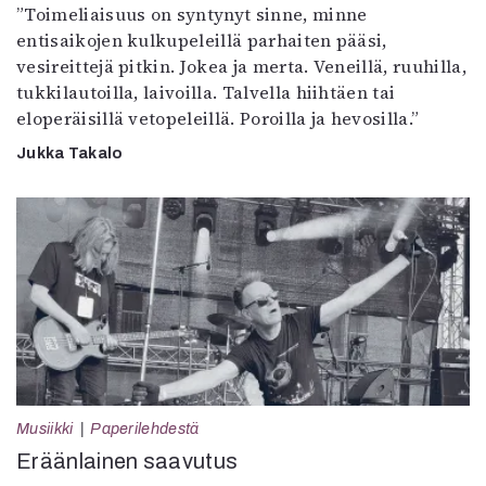
”Toimeliaisuus on syntynyt sinne, minne
entisaikojen kulkupeleillä parhaiten pääsi,
vesireittejä pitkin. Jokea ja merta. Veneillä, ruuhilla,
tukkilautoilla, laivoilla. Talvella hiihtäen tai
eloperäisillä vetopeleillä. Poroilla ja hevosilla.”
Jukka Takalo
Musiikki
Paperilehdestä
Eräänlainen saavutus