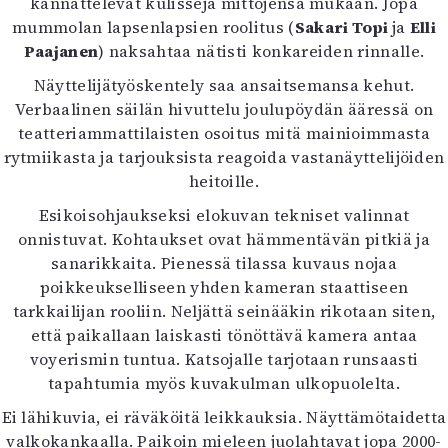
kannattelevat kulisseja mittojensa mukaan. Jopa
Mediatiedot
mummolan lapsenlapsien roolitus (
Sakari Topi
ja
Elli
Kaltio ry
Paajanen
) naksahtaa nätisti konkareiden rinnalle.
Näyttelijätyöskentely saa ansaitsemansa kehut.
Verbaalinen säilän hivuttelu joulupöydän ääressä on
teatteriammattilaisten osoitus mitä mainioimmasta
rytmiikasta ja tarjouksista reagoida vastanäyttelijöiden
heitoille.
Esikoisohjaukseksi elokuvan tekniset valinnat
onnistuvat. Kohtaukset ovat hämmentävän pitkiä ja
sanarikkaita. Pienessä tilassa kuvaus nojaa
poikkeukselliseen yhden kameran staattiseen
tarkkailijan rooliin. Neljättä seinääkin rikotaan siten,
että paikallaan laiskasti tönöttävä kamera antaa
voyerismin tuntua. Katsojalle tarjotaan runsaasti
tapahtumia myös kuvakulman ulkopuolelta.
Ei lähikuvia, ei räväköitä leikkauksia. Näyttämötaidetta
valkokankaalla. Paikoin mieleen juolahtavat jopa 2000-