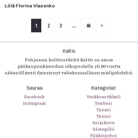
Lölä Florina Vlasenko
1
2
3
…
46
>
Kaltio
Pohjoinen kulttuurilehti Kaltio on ainoa
pääkaupunkiseudun ulkopuolella yli 80 vuotta
säännöllisesti ilmestynyt valtakunnallinen mielipidelehti.
Seuraa
Kategoriat
Facebook
Verkkoartikkeli
Instagram
Teatteri
Tanssi
Tanssi
Sarjakuva
Sámegillii
Pääkirjoitus