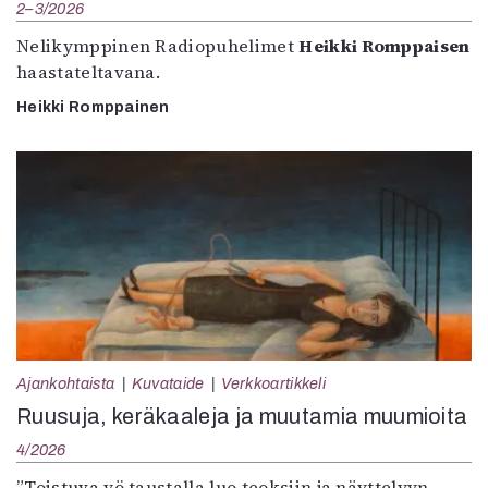
2–3/2026
Nelikymppinen Radiopuhelimet
Heikki Romppaisen
haastateltavana.
Heikki Romppainen
Ajankohtaista
Kuvataide
Verkkoartikkeli
Ruusuja, keräkaaleja ja muutamia muumioita
4/2026
”Toistuva yö taustalla luo teoksiin ja näyttelyyn