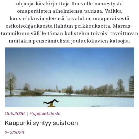
ohjaaja-käsikirjoittaja Kouvolle menestystä
omaperäisten aihelmiensa parissa. Vaikka
kausielokuvia yleensä kavahdan, omaperäisestä
esikoisohjauksesta ilahdun poikkeuksetta. Marras–
tammikuun välille tämän kolistelun toivoisi tavoittavan
muitakin penseämielisiä jouluelokuvien katsojia.
Oulu2026
Paperilehdestä
Kaupunki syntyy suistoon
2–3/2026