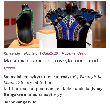
Kuvataide
Näyttelyt
Oulu2026
Paperilehdestä
Maisemia saamelaisen nykytaiteen rinteiltä
1/2026
Saamelaisen nykytaiteen suurnäyttely
Eanangiella –
Maan kieli
on yksi Oulun
kulttuuripääkaupunkivuoden kohokohdista.
Jenny
Kangasvuo
tutustui näyttelyyn.
Jenny Kangasvuo