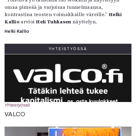
omaa pimeää ja varjoisaa tunnelmaansa,
kontrastina teosten voimakkaille väreille.”
Helki
Kallio
arvioi
Heli Tuhkasen
näyttelyn.
Helki Kallio
YHTEISTYÖSSÄ
Yhteistyössä
VALCO