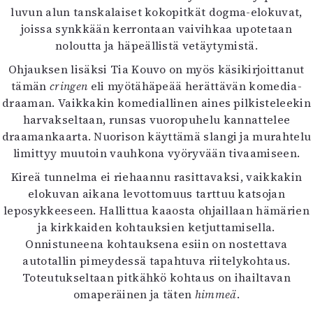
luvun alun tanskalaiset kokopitkät dogma-elokuvat,
joissa synkkään kerrontaan vaivihkaa upotetaan
noloutta ja häpeällistä vetäytymistä.
Ohjauksen lisäksi Tia Kouvo on myös käsikirjoittanut
tämän
cringen
eli myötähäpeää herättävän komedia-
draaman. Vaikkakin komediallinen aines pilkisteleekin
harvakseltaan, runsas vuoropuhelu kannattelee
draamankaarta. Nuorison käyttämä slangi ja murahtelu
limittyy muutoin vauhkona vyöryvään tivaamiseen.
Kireä tunnelma ei riehaannu rasittavaksi, vaikkakin
elokuvan aikana levottomuus tarttuu katsojan
leposykkeeseen. Hallittua kaaosta ohjaillaan hämärien
ja kirkkaiden kohtauksien ketjuttamisella.
Onnistuneena kohtauksena esiin on nostettava
autotallin pimeydessä tapahtuva riitelykohtaus.
Toteutukseltaan pitkähkö kohtaus on ihailtavan
omaperäinen ja täten
himmeä
.