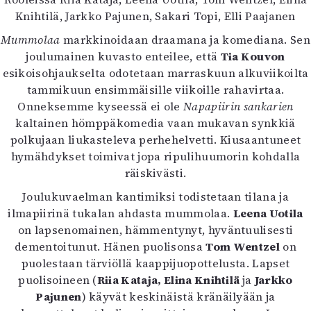
Kirjat
Knihtilä, Jarkko Pajunen, Sakari Topi, Elli Paajanen
In English
Esitystaide
Mummolaa
markkinoidaan draamana ja komediana. Sen
Arkisto
joulumainen kuvasto enteilee, että
Tia Kouvon
esikoisohjaukselta odotetaan marraskuun alkuviikoilta
tammikuun ensimmäisille viikoille rahavirtaa.
Lehdet
Onneksemme kyseessä ei ole
Napapiirin sankarien
4/2026
kaltainen hömppäkomedia vaan mukavan synkkiä
2–3/2026
polkujaan liukasteleva perhehelvetti. Kiusaantuneet
1/2026
hymähdykset toimivat jopa ripulihuumorin kohdalla
6/2025
räiskivästi.
5/2025 saame
Joulukuvaelman kantimiksi todistetaan tilana ja
5/2025
ilmapiirinä tukalan ahdasta mummolaa.
Leena Uotila
Lehtiarkisto
on lapsenomainen, hämmentynyt, hyväntuulisesti
dementoitunut. Hänen puolisonsa
Tom Wentzel
on
Info
puolestaan tärviöllä kaappijuopottelusta. Lapset
Tilaus ja irtonumerot
puolisoineen (
Riia Kataja, Elina Knihtilä
ja
Jarkko
Yhteistyössä
Pajunen
) käyvät keskinäistä kränäilyään ja
Toimitus