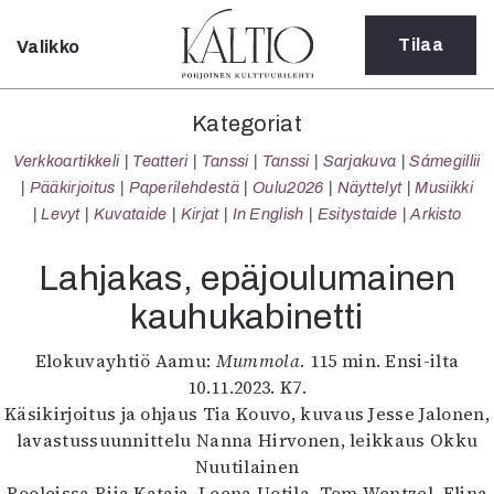
Tilaa
Valikko
Sulje
Kategoriat
Kategoriat
Verkkoartikkeli
Verkkoartikkeli
Teatteri
Tanssi
Tanssi
Sarjakuva
Sámegillii
Teatteri
Pääkirjoitus
Paperilehdestä
Oulu2026
Näyttelyt
Musiikki
Tanssi
Levyt
Kuvataide
Kirjat
In English
Esitystaide
Arkisto
Tanssi
Sarjakuva
Lahjakas, epäjoulumainen
Sámegillii
kauhukabinetti
Pääkirjoitus
Paperilehdestä
Elokuvayhtiö Aamu:
Mummola
. 115 min. Ensi-ilta
Oulu2026
10.11.2023. K7.
Näyttelyt
Käsikirjoitus ja ohjaus Tia Kouvo, kuvaus Jesse Jalonen,
Musiikki
lavastussuunnittelu Nanna Hirvonen, leikkaus Okku
Levyt
Nuutilainen
Kuvataide
Rooleissa Riia Kataja, Leena Uotila, Tom Wentzel, Elina