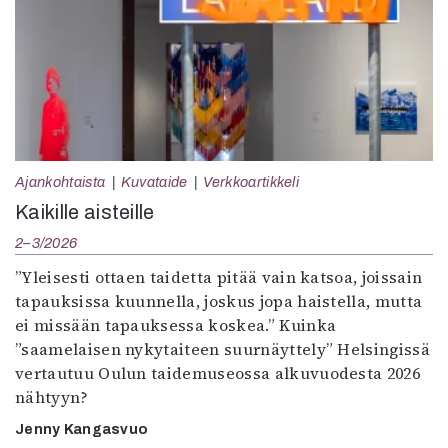
Ajankohtaista
Kuvataide
Verkkoartikkeli
Kaikille aisteille
2–3/2026
”Yleisesti ottaen taidetta pitää vain katsoa, joissain
tapauksissa kuunnella, joskus jopa haistella, mutta
ei missään tapauksessa koskea.” Kuinka
”saamelaisen nykytaiteen suurnäyttely” Helsingissä
vertautuu Oulun taidemuseossa alkuvuodesta 2026
nähtyyn?
Jenny Kangasvuo