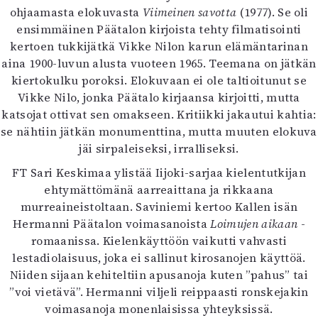
ohjaamasta elokuvasta
Viimeinen savotta
(1977). Se oli
ensimmäinen Päätalon kirjoista tehty filmatisointi
kertoen tukkijätkä Vikke Nilon karun elämäntarinan
aina 1900-luvun alusta vuoteen 1965. Teemana on jätkän
kiertokulku poroksi. Elokuvaan ei ole taltioitunut se
Vikke Nilo, jonka Päätalo kirjaansa kirjoitti, mutta
katsojat ottivat sen omakseen. Kritiikki jakautui kahtia:
se nähtiin jätkän monumenttina, mutta muuten elokuva
jäi sirpaleiseksi, irralliseksi.
FT Sari Keskimaa ylistää Iijoki-sarjaa kielentutkijan
ehtymättömänä aarreaittana ja rikkaana
murreaineistoltaan. Saviniemi kertoo Kallen isän
Hermanni Päätalon voimasanoista
Loimujen aikaan
-
romaanissa. Kielenkäyttöön vaikutti vahvasti
lestadiolaisuus, joka ei sallinut kirosanojen käyttöä.
Niiden sijaan kehiteltiin apusanoja kuten ”pahus” tai
”voi vietävä”. Hermanni viljeli reippaasti ronskejakin
voimasanoja monenlaisissa yhteyksissä.