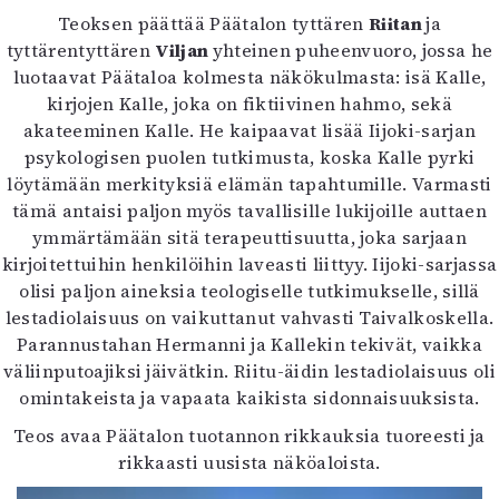
Teoksen päättää Päätalon tyttären
Riitan
ja
tyttärentyttären
Viljan
yhteinen puheenvuoro, jossa he
luotaavat Päätaloa kolmesta näkökulmasta: isä Kalle,
kirjojen Kalle, joka on fiktiivinen hahmo, sekä
akateeminen Kalle. He kaipaavat lisää Iijoki-sarjan
psykologisen puolen tutkimusta, koska Kalle pyrki
löytämään merkityksiä elämän tapahtumille. Varmasti
tämä antaisi paljon myös tavallisille lukijoille auttaen
ymmärtämään sitä terapeuttisuutta, joka sarjaan
kirjoitettuihin henkilöihin laveasti liittyy. Iijoki-sarjassa
olisi paljon aineksia teologiselle tutkimukselle, sillä
lestadiolaisuus on vaikuttanut vahvasti Taivalkoskella.
Parannustahan Hermanni ja Kallekin tekivät, vaikka
väliinputoajiksi jäivätkin. Riitu-äidin lestadiolaisuus oli
omintakeista ja vapaata kaikista sidonnaisuuksista.
Teos avaa Päätalon tuotannon rikkauksia tuoreesti ja
rikkaasti uusista näköaloista.