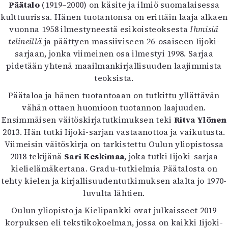
Kirjat
Päätalo
(1919–2000) on käsite ja ilmiö suomalaisessa
In English
kulttuurissa. Hänen tuotantonsa on erittäin laaja alkaen
Esitystaide
vuonna 1958 ilmestyneestä esikoisteoksesta
Ihmisiä
Arkisto
telineillä
ja päättyen massiiviseen 26-osaiseen Iijoki-
sarjaan, jonka viimeinen osa ilmestyi 1998. Sarjaa
pidetään yhtenä maailmankirjallisuuden laajimmista
Lehdet
teoksista.
4/2026
Päätaloa ja hänen tuotantoaan on tutkittu yllättävän
2–3/2026
vähän ottaen huomioon tuotannon laajuuden.
1/2026
Ensimmäisen väitöskirjatutkimuksen teki
Ritva Ylönen
6/2025
2013. Hän tutki Iijoki-sarjan vastaanottoa ja vaikutusta.
5/2025 saame
Viimeisin väitöskirja on tarkistettu Oulun yliopistossa
5/2025
2018 tekijänä
Sari Keskimaa
, joka tutki Iijoki-sarjaa
Lehtiarkisto
kielielämäkertana. Gradu-tutkielmia Päätalosta on
tehty kielen ja kirjallisuudentutkimuksen alalta jo 1970-
Info
luvulta lähtien.
Tilaus ja irtonumerot
Oulun yliopisto ja Kielipankki ovat julkaisseet 2019
Yhteistyössä
korpuksen eli tekstikokoelman, jossa on kaikki Iijoki-
Toimitus