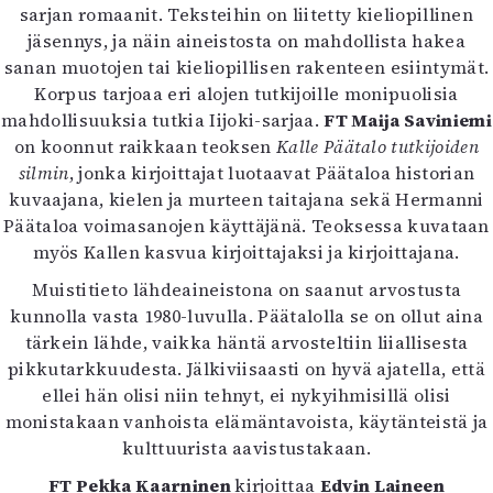
sarjan romaanit. Teksteihin on liitetty kieliopillinen
Mediatiedot
jäsennys, ja näin aineistosta on mahdollista hakea
Kaltio ry
sanan muotojen tai kieliopillisen rakenteen esiintymät.
Korpus tarjoaa eri alojen tutkijoille monipuolisia
mahdollisuuksia tutkia Iijoki-sarjaa.
FT Maija Saviniemi
on koonnut raikkaan teoksen
Kalle Päätalo tutkijoiden
silmin
, jonka kirjoittajat luotaavat Päätaloa historian
kuvaajana, kielen ja murteen taitajana sekä Hermanni
Päätaloa voimasanojen käyttäjänä. Teoksessa kuvataan
myös Kallen kasvua kirjoittajaksi ja kirjoittajana.
Muistitieto lähdeaineistona on saanut arvostusta
kunnolla vasta 1980-luvulla. Päätalolla se on ollut aina
tärkein lähde, vaikka häntä arvosteltiin liiallisesta
pikkutarkkuudesta. Jälkiviisaasti on hyvä ajatella, että
ellei hän olisi niin tehnyt, ei nykyihmisillä olisi
monistakaan vanhoista elämäntavoista, käytänteistä ja
kulttuurista aavistustakaan.
FT Pekka Kaarninen
kirjoittaa
Edvin Laineen