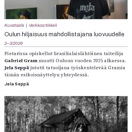
Kuvataide
Verkkoartikkeli
Oulun hiljaisuus mahdollistajana luovuudelle
2–3/2026
Pietarissa opiskellut brasilialaislähtöinen taiteilija
Gabriel Gram
muutti Ouluun vuoden 2025 alkaessa.
Jela Seppä
jututti tatuoijana työskentelevää Gramia
tämän esikoisnäyttelyn yhteydessä.
Jela Seppä