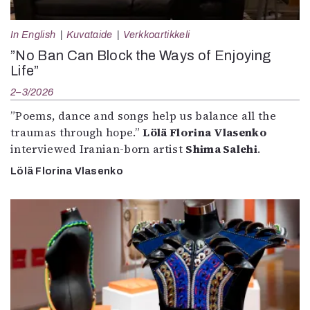
In English
Kuvataide
Verkkoartikkeli
”No Ban Can Block the Ways of Enjoying
Life”
2–3/2026
”Poems, dance and songs help us balance all the
traumas through hope.”
Lölä Florina Vlasenko
interviewed Iranian-born artist
Shima Salehi
.
Lölä Florina Vlasenko