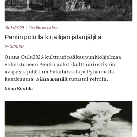
Oulu2026
Verkkoartikkeli
Pentin poluilla kirjailijan jalanjäljillä
2–3/2026
Osana Oulu2026-kulttuuripääkaupunkiohjelmaa
valmistuneen Pentin polut -kulttuurireitistön
avajaisia juhlittiin Siikalatvalla ja Pyhännällä
kesäkuussa.
Niina Kestilä
tutustui reittiin.
Niina Kestilä