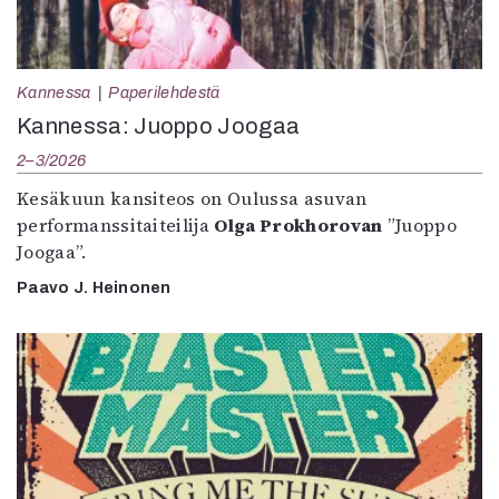
Kannessa
Paperilehdestä
Kannessa: Juoppo Joogaa
2–3/2026
Kesäkuun kansiteos on Oulussa asuvan
performanssitaiteilija
Olga Prokhorovan
”Juoppo
Joogaa”.
Paavo J. Heinonen