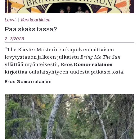
Levyt
Verkkoartikkeli
Paa skaks tässä?
2–3/2026
”The Blaster Masterin sukupolven mittaisen
levytystauon jälkeen julkaistu
Bring Me The Sun
yllättää myönteisesti”,
Eros Gomorralainen
kirjoittaa oululaisyhtyeen uudesta pitkäsoitosta.
Eros Gomorralainen