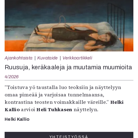
Ajankohtaista
Kuvataide
Verkkoartikkeli
Ruusuja, keräkaaleja ja muutamia muumioita
4/2026
”Toistuva yö taustalla luo teoksiin ja näyttelyyn
omaa pimeää ja varjoisaa tunnelmaansa,
kontrastina teosten voimakkaille väreille.”
Helki
Kallio
arvioi
Heli Tuhkasen
näyttelyn.
Helki Kallio
YHTEISTYÖSSÄ