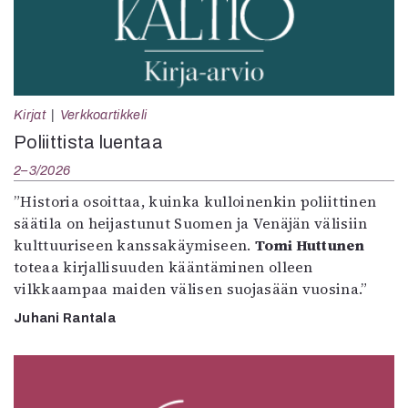
Kirjat
Verkkoartikkeli
Poliittista luentaa
2–3/2026
”Historia osoittaa, kuinka kulloinenkin poliittinen
säätila on heijastunut Suomen ja Venäjän välisiin
kulttuuriseen kanssakäymiseen.
Tomi Huttunen
toteaa kirjallisuuden kääntäminen olleen
vilkkaampaa maiden välisen suojasään vuosina.”
Juhani Rantala