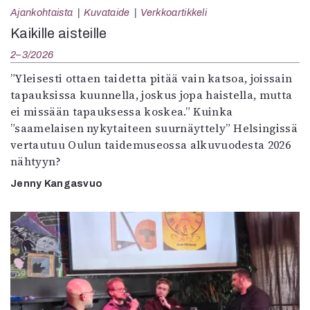
Ajankohtaista
Kuvataide
Verkkoartikkeli
Kaikille aisteille
2–3/2026
”Yleisesti ottaen taidetta pitää vain katsoa, joissain
tapauksissa kuunnella, joskus jopa haistella, mutta
ei missään tapauksessa koskea.” Kuinka
”saamelaisen nykytaiteen suurnäyttely” Helsingissä
vertautuu Oulun taidemuseossa alkuvuodesta 2026
nähtyyn?
Jenny Kangasvuo