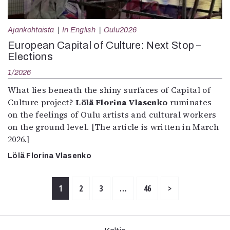
Ajankohtaista
In English
Oulu2026
European Capital of Culture: Next Stop –
Elections
1/2026
What lies beneath the shiny surfaces of Capital of
Culture project?
Lölä Florina Vlasenko
ruminates
on the feelings of Oulu artists and cultural workers
on the ground level. [The article is written in March
2026.]
Lölä Florina Vlasenko
1
2
3
…
46
>