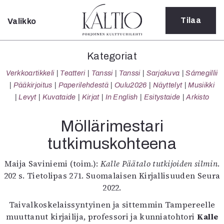
Tilaa
Valikko
Sulje
Kategoriat
Kategoriat
Verkkoartikkeli
Verkkoartikkeli
Teatteri
Tanssi
Tanssi
Sarjakuva
Sámegillii
Teatteri
Pääkirjoitus
Paperilehdestä
Oulu2026
Näyttelyt
Musiikki
Tanssi
Levyt
Kuvataide
Kirjat
In English
Esitystaide
Arkisto
Tanssi
Sarjakuva
Möllärimestari
Sámegillii
tutkimuskohteena
Pääkirjoitus
Paperilehdestä
Maija Saviniemi (toim.):
Kalle Päätalo tutkijoiden silmin
.
Oulu2026
202 s. Tietolipas 271. Suomalaisen Kirjallisuuden Seura
Näyttelyt
2022.
Musiikki
Levyt
Taivalkoskelaissyntyinen ja sittemmin Tampereelle
Kuvataide
muuttanut kirjailija, professori ja kunniatohtori
Kalle