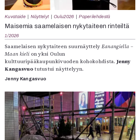
Kuvataide
Näyttelyt
Oulu2026
Paperilehdestä
Maisemia saamelaisen nykytaiteen rinteiltä
1/2026
Saamelaisen nykytaiteen suurnäyttely
Eanangiella –
Maan kieli
on yksi Oulun
kulttuuripääkaupunkivuoden kohokohdista.
Jenny
Kangasvuo
tutustui näyttelyyn.
Jenny Kangasvuo