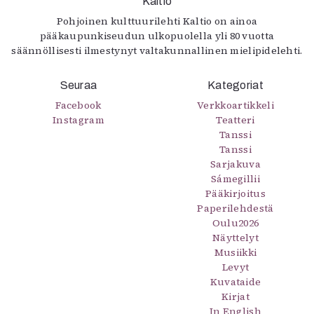
Kaltio
Pohjoinen kulttuurilehti Kaltio on ainoa
pääkaupunkiseudun ulkopuolella yli 80 vuotta
säännöllisesti ilmestynyt valtakunnallinen mielipidelehti.
Seuraa
Kategoriat
Facebook
Verkkoartikkeli
Instagram
Teatteri
Tanssi
Tanssi
Sarjakuva
Sámegillii
Pääkirjoitus
Paperilehdestä
Oulu2026
Näyttelyt
Musiikki
Levyt
Kuvataide
Kirjat
In English