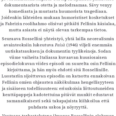
dokumentaarista otetta ja melodraamaa. Sävy venyy
komediasta ja mustasta huumorista tragediaan.
Joidenkin lähteiden mukaan humoristiset kosketukset
ja Fabrizin roolihahmo olisivat pitkälti Fellinin käsialaa,
mutta asiasta ei näytä olevan tarkempaa tietoa.
Seuraava Rossellini-yhteistyö, yhtä lailla neorealismin
avainteoksiin lukeutuva
Paisà
(1946) viljeli enemmän
uutiskatsauksen ja dokumentin tyylikeinoja. Sodan
viime vaiheita Italiassa kuvaavan kuusiosaisen
episodielokuvan viides episodi on suurelta osin Fellinin
kirjoittama, ja hän myös ehdotti sitä Rossellinille.
Luostariin sijoittuvan episodin on katsottu ennakoivan
Fellinin omien ohjausten näkökulmaa hengellisyyteen
ja sisäiseen todellisuuteen: eriuskoisia liittoutuneiden
kenttäpappeja kadotettuina pitävät munkit edustavat
samanaikaisesti sekä takapajuista kiihkoilua että
puhdasta uskoa ja nöyryyttä.
Vastaava tarkastelutapa ilmenee Rossellinin elokuvan