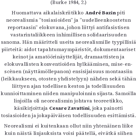
(Burke 1984, 2.)
Mediatiedot
Huomattava aikalaiskriitikko
André Bazin
piti
Kaltio ry
neorealismia ”tosiasioiden” ja ”uudelleenkoostetun
reportaasin” elokuvana, johon liittyi antifasistisen
vastarintaliikkeen inhimillisen solidaarisuuden
sanoma. Hän määritteli useita neorealismille tyypillisiä
piirteitä: aidot tapahtumaympäristöt, dokumentaariset
keinot ja amatöörinäyttelijät, dramaattisten ja
elokuvallisten konventioiden hylkääminen, mise-en-
scènen (näyttämöllepanon) ensisijaisuus montaasiin
(leikkaukseen, otosten yhdistelyyn) nähden sekä tähän
liittyen ajan todellisen keston ja todellisuuden
kunnioittaminen niiden manipuloinnin sijasta. Samoilla
linjoilla oli neorealismin johtava teoreetikko,
käsikirjoittaja
Cesare Zavattini
, joka painotti
tosiasioiden ja jokapäiväisen todellisuuden esittämistä.
Neorealismi ei kuitenkaan ollut niin yhtenäinen liike
kuin näistä linjauksista voisi päätellä, eivätkä siihen