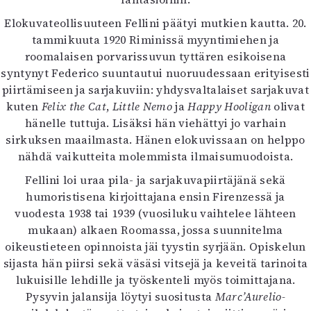
Elokuvateollisuuteen Fellini päätyi mutkien kautta. 20.
tammikuuta 1920 Riminissä myyntimiehen ja
roomalaisen porvarissuvun tyttären esikoisena
syntynyt Federico suuntautui nuoruudessaan erityisesti
piirtämiseen ja sarjakuviin: yhdysvaltalaiset sarjakuvat
kuten
Felix the Cat
,
Little Nemo
ja
Happy Hooligan
olivat
hänelle tuttuja. Lisäksi hän viehättyi jo varhain
sirkuksen maailmasta. Hänen elokuvissaan on helppo
nähdä vaikutteita molemmista ilmaisumuodoista.
Fellini loi uraa pila- ja sarjakuvapiirtäjänä sekä
humoristisena kirjoittajana ensin Firenzessä ja
vuodesta 1938 tai 1939 (vuosiluku vaihtelee lähteen
mukaan) alkaen Roomassa, jossa suunnitelma
oikeustieteen opinnoista jäi tyystin syrjään. Opiskelun
sijasta hän piirsi sekä väsäsi vitsejä ja keveitä tarinoita
lukuisille lehdille ja työskenteli myös toimittajana.
Pysyvin jalansija löytyi suositusta
Marc’Aurelio-