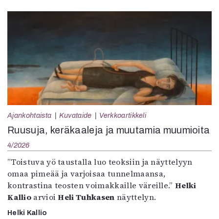
Ajankohtaista
Kuvataide
Verkkoartikkeli
Ruusuja, keräkaaleja ja muutamia muumioita
4/2026
”Toistuva yö taustalla luo teoksiin ja näyttelyyn
omaa pimeää ja varjoisaa tunnelmaansa,
kontrastina teosten voimakkaille väreille.”
Helki
Kallio
arvioi
Heli Tuhkasen
näyttelyn.
Helki Kallio