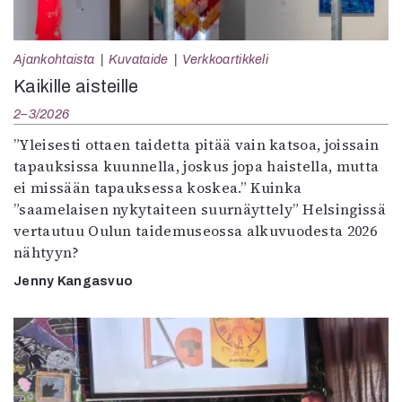
Ajankohtaista
Kuvataide
Verkkoartikkeli
Kaikille aisteille
2–3/2026
”Yleisesti ottaen taidetta pitää vain katsoa, joissain
tapauksissa kuunnella, joskus jopa haistella, mutta
ei missään tapauksessa koskea.” Kuinka
”saamelaisen nykytaiteen suurnäyttely” Helsingissä
vertautuu Oulun taidemuseossa alkuvuodesta 2026
nähtyyn?
Jenny Kangasvuo