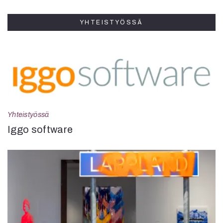
YHTEISTYÖSSÄ
Yhteistyössä
Iggo software