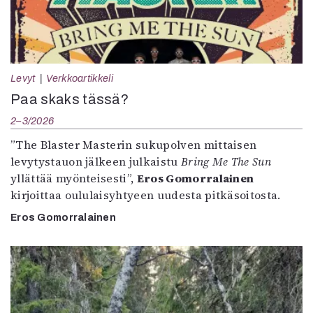
Levyt
Verkkoartikkeli
Paa skaks tässä?
2–3/2026
”The Blaster Masterin sukupolven mittaisen
levytystauon jälkeen julkaistu
Bring Me The Sun
yllättää myönteisesti”,
Eros Gomorralainen
kirjoittaa oululaisyhtyeen uudesta pitkäsoitosta.
Eros Gomorralainen