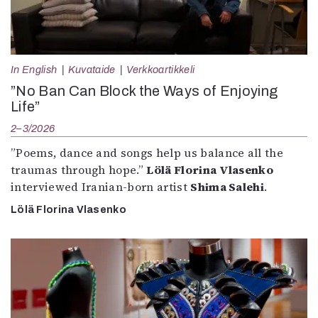
In English
Kuvataide
Verkkoartikkeli
”No Ban Can Block the Ways of Enjoying
Life”
2–3/2026
”Poems, dance and songs help us balance all the
traumas through hope.”
Lölä Florina Vlasenko
interviewed Iranian-born artist
Shima Salehi
.
Lölä Florina Vlasenko