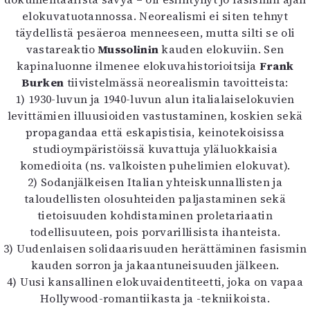
Kirjat
elokuvatuotannossa. Neorealismi ei siten tehnyt
In English
täydellistä pesäeroa menneeseen, mutta silti se oli
Esitystaide
vastareaktio
Mussolinin
kauden elokuviin. Sen
Arkisto
kapinaluonne ilmenee elokuvahistorioitsija
Frank
Burken
tiivistelmässä neorealismin tavoitteista:
Lehdet
1) 1930-luvun ja 1940-luvun alun italialaiselokuvien
4/2026
levittämien illuusioiden vastustaminen, koskien sekä
2–3/2026
propagandaa että eskapistisia, keinotekoisissa
1/2026
studioympäristöissä kuvattuja yläluokkaisia
6/2025
komedioita (ns. valkoisten puhelimien elokuvat).
5/2025 saame
2) Sodanjälkeisen Italian yhteiskunnallisten ja
5/2025
taloudellisten olosuhteiden paljastaminen sekä
Lehtiarkisto
tietoisuuden kohdistaminen proletariaatin
todellisuuteen, pois porvarillisista ihanteista.
3) Uudenlaisen solidaarisuuden herättäminen fasismin
Info
kauden sorron ja jakaantuneisuuden jälkeen.
Tilaus ja irtonumerot
4) Uusi kansallinen elokuvaidentiteetti, joka on vapaa
Yhteistyössä
Hollywood-romantiikasta ja -tekniikoista.
Toimitus