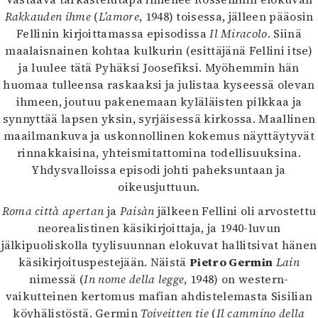
Rakkauden ihme
(
L’amore
, 1948) toisessa, jälleen pääosin
Fellinin kirjoittamassa episodissa
Il Miracolo
. Siinä
maalaisnainen kohtaa kulkurin (esittäjänä Fellini itse)
ja luulee tätä Pyhäksi Joosefiksi. Myöhemmin hän
huomaa tulleensa raskaaksi ja julistaa kyseessä olevan
ihmeen, joutuu pakenemaan kyläläisten pilkkaa ja
synnyttää lapsen yksin, syrjäisessä kirkossa. Maallinen
maailmankuva ja uskonnollinen kokemus näyttäytyvät
rinnakkaisina, yhteismitattomina todellisuuksina.
Yhdysvalloissa episodi johti paheksuntaan ja
oikeusjuttuun.
Roma città apertan
ja
Paisàn
jälkeen Fellini oli arvostettu
neorealistinen käsikirjoittaja, ja 1940-luvun
jälkipuoliskolla tyylisuunnan elokuvat hallitsivat hänen
käsikirjoituspestejään. Näistä
Pietro Germin
Lain
nimessä (
In nome della legge
, 1948) on western-
vaikutteinen kertomus mafian ahdistelemasta Sisilian
köyhälistöstä. Germin
Toiveitten tie
(
Il cammino della