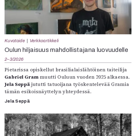
Kuvataide
Verkkoartikkeli
Oulun hiljaisuus mahdollistajana luovuudelle
2–3/2026
Pietarissa opiskellut brasilialaislähtöinen taiteilija
Gabriel Gram
muutti Ouluun vuoden 2025 alkaessa.
Jela Seppä
jututti tatuoijana työskentelevää Gramia
tämän esikoisnäyttelyn yhteydessä.
Jela Seppä