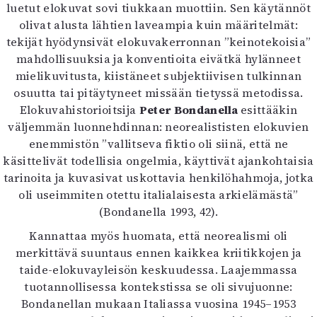
luetut elokuvat sovi tiukkaan muottiin. Sen käytännöt
olivat alusta lähtien laveampia kuin määritelmät:
tekijät hyödynsivät elokuvakerronnan ”keinotekoisia”
mahdollisuuksia ja konventioita eivätkä hylänneet
mielikuvitusta, kiistäneet subjektiivisen tulkinnan
osuutta tai pitäytyneet missään tietyssä metodissa.
Elokuvahistorioitsija
Peter Bondanella
esittääkin
väljemmän luonnehdinnan: neorealististen elokuvien
enemmistön ”vallitseva fiktio oli siinä, että ne
käsittelivät todellisia ongelmia, käyttivät ajankohtaisia
tarinoita ja kuvasivat uskottavia henkilöhahmoja, jotka
oli useimmiten otettu italialaisesta arkielämästä”
(Bondanella 1993, 42).
Kannattaa myös huomata, että neorealismi oli
merkittävä suuntaus ennen kaikkea kriitikkojen ja
taide-elokuvayleisön keskuudessa. Laajemmassa
tuotannollisessa kontekstissa se oli sivujuonne:
Bondanellan mukaan Italiassa vuosina 1945–1953