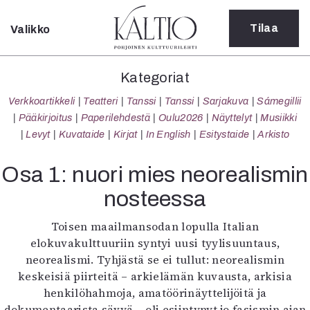
Tilaa
Valikko
Sulje
Kategoriat
Kategoriat
Verkkoartikkeli
Verkkoartikkeli
Teatteri
Tanssi
Tanssi
Sarjakuva
Sámegillii
Teatteri
Pääkirjoitus
Paperilehdestä
Oulu2026
Näyttelyt
Musiikki
Tanssi
Levyt
Kuvataide
Kirjat
In English
Esitystaide
Arkisto
Tanssi
Sarjakuva
Osa 1: nuori mies neorealismin
Sámegillii
nosteessa
Pääkirjoitus
Paperilehdestä
Toisen maailmansodan lopulla Italian
Oulu2026
elokuvakulttuuriin syntyi uusi tyylisuuntaus,
Näyttelyt
neorealismi. Tyhjästä se ei tullut: neorealismin
Musiikki
keskeisiä piirteitä – arkielämän kuvausta, arkisia
Levyt
henkilöhahmoja, amatöörinäyttelijöitä ja
Kuvataide
dokumentaarista sävyä – oli esiintynyt jo fasismin ajan