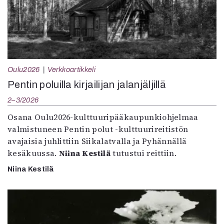
Oulu2026
Verkkoartikkeli
Pentin poluilla kirjailijan jalanjäljillä
2–3/2026
Osana Oulu2026-kulttuuripääkaupunkiohjelmaa
valmistuneen Pentin polut -kulttuurireitistön
avajaisia juhlittiin Siikalatvalla ja Pyhännällä
kesäkuussa.
Niina Kestilä
tutustui reittiin.
Niina Kestilä