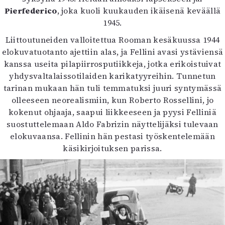
Pierfederico
, joka kuoli kuukauden ikäisenä keväällä
1945.
Liittoutuneiden valloitettua Rooman kesäkuussa 1944
elokuvatuotanto ajettiin alas, ja Fellini avasi ystäviensä
kanssa useita pilapiirrosputiikkeja, jotka erikoistuivat
yhdysvaltalaissotilaiden karikatyyreihin. Tunnetun
tarinan mukaan hän tuli temmatuksi juuri syntymässä
olleeseen neorealismiin, kun Roberto Rossellini, jo
kokenut ohjaaja, saapui liikkeeseen ja pyysi Felliniä
suostuttelemaan Aldo Fabrizin näyttelijäksi tulevaan
elokuvaansa. Fellinin hän pestasi työskentelemään
käsikirjoituksen parissa.