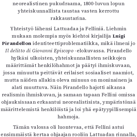
neorealistinen pukudraama, 1800-luvun lopun
yhteiskunnallista taustaa vasten kerrottu
rakkaustarina.
Yhteistyö lähensi Lattuadaa ja Felliniä. Liehmin
mukaan molempia myös kiehtoi kirjailija
Luigi
Pirandellon
identiteettiproblematiikka, mikä ilmeni jo
Il delitto di Giovanni Episcopo
-elokuvassa. Pirandello
hylkäsi ulkoisten, yhteiskunnallisten seikkojen
määrittämät henkilöhahmot ja päätyi ihmiskuvaan,
jossa minuutta peittävät erilaiset sosiaaliset naamiot,
mutta näiden allakin oleva minuus on moninainen ja
alati muuttuva. Näin Pirandello hajotti aikansa
realismin ihmiskuvan, ja samaan tapaan Fellini omissa
ohjauksissaan erkaantui neorealistisista, ympäristönsä
määrittelemistä henkilöistä ja loi yhä epätyypillisempiä
hahmoja.
Tämän valossa oli luontevaa, että Fellini astui
ensimmäistä kertaa ohjaajan rooliin Lattuadan rinnalla,