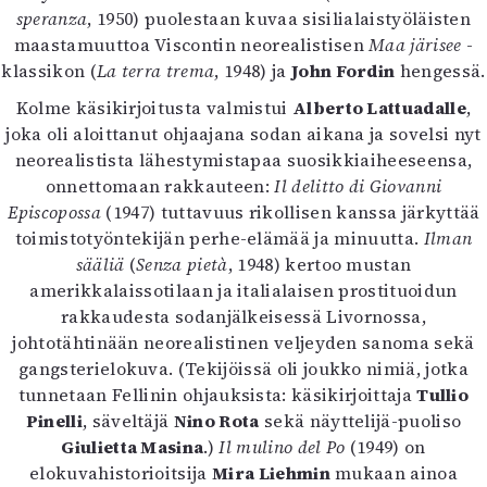
speranza
, 1950) puolestaan kuvaa sisilialaistyöläisten
maastamuuttoa Viscontin neorealistisen
Maa järisee
-
klassikon (
La terra trema
, 1948) ja
John Fordin
hengessä.
Kolme käsikirjoitusta valmistui
Alberto Lattuadalle
,
joka oli aloittanut ohjaajana sodan aikana ja sovelsi nyt
neorealistista lähestymistapaa suosikkiaiheeseensa,
onnettomaan rakkauteen:
Il delitto di Giovanni
Episcopossa
(1947) tuttavuus rikollisen kanssa järkyttää
toimistotyöntekijän perhe-elämää ja minuutta.
Ilman
sääliä
(
Senza pietà
, 1948) kertoo mustan
amerikkalaissotilaan ja italialaisen prostituoidun
rakkaudesta sodanjälkeisessä Livornossa,
johtotähtinään neorealistinen veljeyden sanoma sekä
gangsterielokuva. (Tekijöissä oli joukko nimiä, jotka
tunnetaan Fellinin ohjauksista: käsikirjoittaja
Tullio
Pinelli
, säveltäjä
Nino Rota
sekä näyttelijä-puoliso
Giulietta Masina
.)
Il mulino del Po
(1949) on
elokuvahistorioitsija
Mira Liehmin
mukaan ainoa