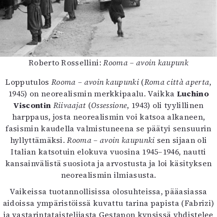
Roberto Rossellini:
Rooma – avoin kaupunk
Lopputulos
Rooma – avoin kaupunki
(
Roma città aperta
,
1945) on neorealismin merkkipaalu. Vaikka
Luchino
Viscontin
Riivaajat
(
Ossessione
, 1943) oli tyylillinen
harppaus, josta neorealismin voi katsoa alkaneen,
fasismin kaudella valmistuneena se päätyi sensuurin
hyllyttämäksi.
Rooma – avoin kaupunki
sen sijaan oli
Italian katsotuin elokuva vuosina 1945–1946, nautti
kansainvälistä suosiota ja arvostusta ja loi käsityksen
neorealismin ilmiasusta.
Vaikeissa tuotannollisissa olosuhteissa, pääasiassa
aidoissa ympäristöissä kuvattu tarina papista (Fabrizi)
ja vastarintataistelijasta Gestapon kynsissä yhdistelee