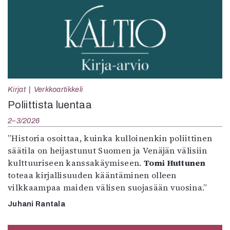
Kirjat
Verkkoartikkeli
Poliittista luentaa
2–3/2026
”Historia osoittaa, kuinka kulloinenkin poliittinen
säätila on heijastunut Suomen ja Venäjän välisiin
kulttuuriseen kanssakäymiseen.
Tomi Huttunen
toteaa kirjallisuuden kääntäminen olleen
vilkkaampaa maiden välisen suojasään vuosina.”
Juhani Rantala