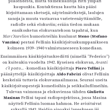
pilalehdestä, mutta toimeksiantoja riitti ympäri
kaupunkia. Kontaktiensa kautta hän pääsi
kirjoittamaan sketsejä, näytelmätekstejä, laulujen
sanoja ja muuta vastaavaa varieteenäyttämöille,
radiolle sekä elokuviin; erään tiedon mukaan
ensikosketus elokuvantekoon tapahtui, kun
Marc’Aurelion
humoristeihin kuulunut
Steno
(
Stefano
Vanzina
) pestasi Fellinin käsikirjoituskumppanikseen
kolmeen 1939–1940 valmistuneeseen komediaan.
Ensimmäinen käsikirjoituskrediitti (nimellä ”Federico”)
on kuitenkin vuodelta 1942. Kyseisen elokuvan,
Avanti
c’è posto…
-komedian käsikirjoittaja
Piero Tellini
ja
päänäyttelijä-käsikirjoittaja
Aldo Fabrizi
olivat Fellinin
keskeisiä tuttavia elokuvamaailmassa. Seurasi useita
käsikirjoituspestejä komedioihin ja seikkailufilmeihin.
Tulevan vaimonsa ja elokuviensa tähden
Giulietta
Masinan
Fellini tapasi radioprojektissa, jossa Masina
näytteli Fellinin luomaa hahmoa. He avioituivat
syksyllä 1943. Heidän ainoaksi lapsekseen jäi