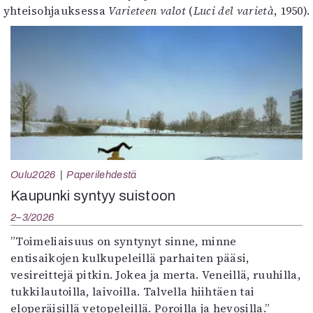
yhteisohjauksessa
Varieteen valot
(
Luci del varietà
, 1950).
Oulu2026
Paperilehdestä
Kaupunki syntyy suistoon
2–3/2026
”Toimeliaisuus on syntynyt sinne, minne
entisaikojen kulkupeleillä parhaiten pääsi,
vesireittejä pitkin. Jokea ja merta. Veneillä, ruuhilla,
tukkilautoilla, laivoilla. Talvella hiihtäen tai
eloperäisillä vetopeleillä. Poroilla ja hevosilla.”