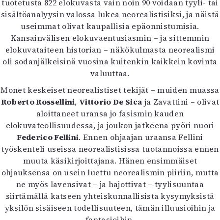
tuotetusta 822 elokuvasta vain noin 90 voidaan tyyli- tai
sisältöanalyysin valossa lukea neorealistisiksi, ja näistä
useimmat olivat kaupallisia epäonnistumisia.
Kansainvälisen elokuvaentusiasmin – ja sittemmin
elokuvataiteen historian – näkökulmasta neorealismi
oli sodanjälkeisinä vuosina kuitenkin kaikkein kovinta
valuuttaa.
Monet keskeiset neorealistiset tekijät – muiden muassa
Roberto Rossellini
,
Vittorio De Sica
ja Zavattini – olivat
aloittaneet uransa jo fasismin kauden
elokuvateollisuudessa, ja joukon jatkeena pyöri nuori
Federico Fellini
. Ennen ohjaajan uraansa Fellini
työskenteli useissa neorealistisissa tuotannoissa ennen
muuta käsikirjoittajana. Hänen ensimmäiset
ohjauksensa on usein luettu neorealismin piiriin, mutta
ne myös lavensivat – ja hajottivat – tyylisuuntaa
siirtämällä katseen yhteiskunnallisista kysymyksistä
yksilön sisäiseen todellisuuteen, tämän illuusioihin ja
fantasioihin.