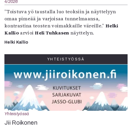
4/2026
”Toistuva yö taustalla luo teoksiin ja näyttelyyn
omaa pimeää ja varjoisaa tunnelmaansa,
kontrastina teosten voimakkaille väreille.”
Helki
Kallio
arvioi
Heli Tuhkasen
näyttelyn.
Helki Kallio
YHTEISTYÖSSÄ
Yhteistyössä
Jii Roikonen