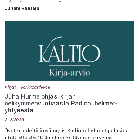
Juhani Rantala
Kirjat
Verkkoartikkeli
Juha Hurme ohjasi kirjan
nelikymmenvuotiaasta Radiopuhelimet-
yhtyeestä
2–3/2026
”Kuten edeltäjänsä myös Radiopuhelimet palasina
pitää siis sisällään yhtyeen jäsenten itsensä