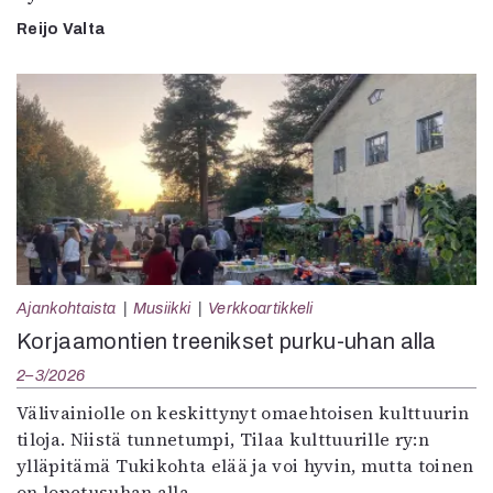
Reijo Valta
Ajankohtaista
Musiikki
Verkkoartikkeli
Korjaamontien treenikset purku-uhan alla
2–3/2026
Välivainiolle on keskittynyt omaehtoisen kulttuurin
tiloja. Niistä tunnetumpi, Tilaa kulttuurille ry:n
ylläpitämä Tukikohta elää ja voi hyvin, mutta toinen
on lopetusuhan alla.