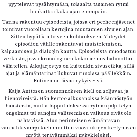
pyytelevät pysähtymään, toisaalta tasainen rytmi
houkuttaa koko ajan eteenpäin.
Tarina rakentuu episodeista, joissa eri perheenjäsenet
toimivat vuorollaan kertojina muutamien sivujen ajan.
Sitten hypätään toiseen kohtaukseen. Yhteydet
episodien välille rakentuvat muistelemisen,
kaipaamisen ja dialogin kautta. Episodeista muodostuu
verkosto, jossa kronologinen kokonaisuus hahmottuu
vähitellen. Aikajärjestys on kuitenkin sivuseikka, sillä
ajat ja elämäntarinat liukuvat runoissa päällekkäin.
Entinen on läsnä nykyisessä.
Kaija Anttosen suomennoksen kieli on soljuvaa ja
hienovireistä. Hän kertoo alkusanoissa käännöstyön
haasteista, mutta lopputuloksessa rytmin jäljittelyn
ongelmat tai sanojen valitsemisen vaikeus eivät ole
nähtävissä. Alun perinteisen elämäntavan
vanhahtavampi kieli muuttuu vuosilukujen kertymisen
myötä terävämmäksi nykykieleksi.