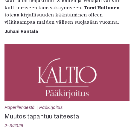
säätila on heijastunut Suomen ja Venäjän välisiin
kulttuuriseen kanssakäymiseen.
Tomi Huttunen
toteaa kirjallisuuden kääntäminen olleen
vilkkaampaa maiden välisen suojasään vuosina.”
Juhani Rantala
Paperilehdestä
Pääkirjoitus
Muutos tapahtuu taiteesta
2–3/2026