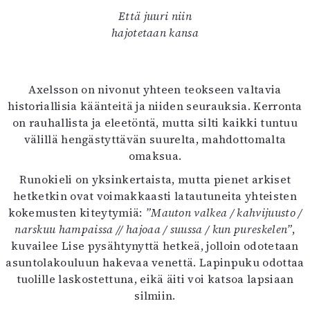
Että juuri niin
hajotetaan kansa
Axelsson on nivonut yhteen teokseen valtavia
historiallisia käänteitä ja niiden seurauksia. Kerronta
on rauhallista ja eleetöntä, mutta silti kaikki tuntuu
välillä hengästyttävän suurelta, mahdottomalta
omaksua.
Runokieli on yksinkertaista, mutta pienet arkiset
hetketkin ovat voimakkaasti latautuneita yhteisten
kokemusten kiteytymiä:
”Mauton valkea / kahvijuusto /
narskuu hampaissa // hajoaa / suussa / kun pureskelen”
,
kuvailee Lise pysähtynyttä hetkeä, jolloin odotetaan
asuntolakouluun hakevaa venettä. Lapinpuku odottaa
tuolille laskostettuna, eikä äiti voi katsoa lapsiaan
silmiin.