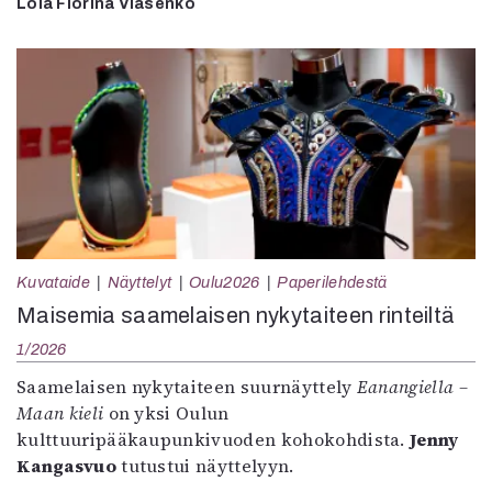
Lölä Florina Vlasenko
Kuvataide
Näyttelyt
Oulu2026
Paperilehdestä
Maisemia saamelaisen nykytaiteen rinteiltä
1/2026
Saamelaisen nykytaiteen suurnäyttely
Eanangiella –
Maan kieli
on yksi Oulun
kulttuuripääkaupunkivuoden kohokohdista.
Jenny
Kangasvuo
tutustui näyttelyyn.