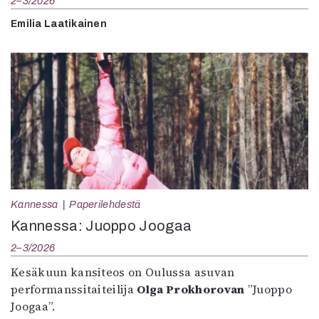
2–3/2026
Emilia Laatikainen
Kannessa
Paperilehdestä
Kannessa: Juoppo Joogaa
2–3/2026
Kesäkuun kansiteos on Oulussa asuvan
performanssitaiteilija
Olga Prokhorovan
”Juoppo
Joogaa”.