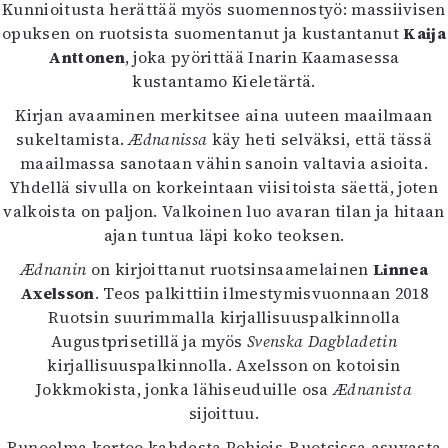
Kirjat
Kunnioitusta herättää myös suomennostyö: massiivisen
In English
opuksen on ruotsista suomentanut ja kustantanut
Kaija
Esitystaide
Anttonen
, joka pyörittää Inarin Kaamasessa
Arkisto
kustantamo Kieletärtä.
Kirjan avaaminen merkitsee aina uuteen maailmaan
Lehdet
sukeltamista.
Ædnanissa
käy heti selväksi, että tässä
maailmassa sanotaan vähin sanoin valtavia asioita.
4/2026
Yhdellä sivulla on korkeintaan viisitoista säettä, joten
2–3/2026
valkoista on paljon. Valkoinen luo avaran tilan ja hitaan
1/2026
ajan tuntua läpi koko teoksen.
6/2025
5/2025 saame
Ædnanin
on kirjoittanut ruotsinsaamelainen
Linnea
5/2025
Axelsson
. Teos palkittiin ilmestymisvuonnaan 2018
Lehtiarkisto
Ruotsin suurimmalla kirjallisuuspalkinnolla
Augustprisetillä ja myös
Svenska Dagbladetin
Info
kirjallisuuspalkinnolla. Axelsson on kotoisin
Jokkmokista, jonka lähiseuduille osa
Ædnanista
Tilaus ja irtonumerot
sijoittuu.
Yhteistyössä
Toimitus
Runoelma kertoo kahdesta Pohjois-Ruotsissa asuvasta