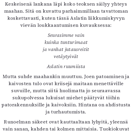
Keskeisenä lankana läpi koko teoksen säilyy yhteys
maahan. Sitä on kuvattu parhaimmillaan tavattoman
koskettavasti, kuten tässä Aslatin liikkumiskyvyn
vievän loukkaantumisen kuvauksessa:
Seurasimme vain
kuinka tunturimaat
ja vanhat jutausreitit
vetäytyivät
Aslatin ruumiista
Mutta suhde maahankin muuttuu. Joen patoaminen ja
kaivosten tulo ovat kriisejä maitaan menettäville
suvuille, mutta siitä huolimatta jo seuraavassa
sukupolvessa lukuisat miehet päätyvät töihin
patorakennuksille ja kaivoksiin. Hintana on ahdistusta
ja turhautumista.
Runoelman säkeet ovat kauttaaltaan lyhyitä, yleensä
vain sanan, kahden tai kolmen mittaisia. Tuokiokuvat