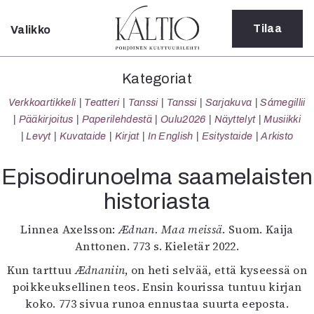
Tilaa
Valikko
Sulje
Kategoriat
Kategoriat
Verkkoartikkeli
Verkkoartikkeli
Teatteri
Tanssi
Tanssi
Sarjakuva
Sámegillii
Teatteri
Pääkirjoitus
Paperilehdestä
Oulu2026
Näyttelyt
Musiikki
Tanssi
Levyt
Kuvataide
Kirjat
In English
Esitystaide
Arkisto
Tanssi
Sarjakuva
Episodirunoelma saamelaisten
Sámegillii
historiasta
Pääkirjoitus
Paperilehdestä
Linnea Axelsson:
Ædnan. Maa meissä
. Suom. Kaija
Oulu2026
Anttonen. 773 s. Kieletär 2022.
Näyttelyt
Musiikki
Kun tarttuu
Ædnaniin
, on heti selvää, että kyseessä on
Levyt
poikkeuksellinen teos. Ensin kourissa tuntuu kirjan
Kuvataide
koko. 773 sivua runoa ennustaa suurta eeposta.