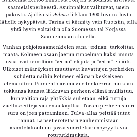
Mediatiedot
saamelaisperheestä. Asuinpaikat vaihtuvat, usein
Kaltio ry
pakosta. Ajallisesti
Ædnan
liikkuu 1900-luvun alusta
lähelle nykypäivää. Tarina ei kiinnity vain Ruotsiin, sillä
yhtä hyvin voitaisiin olla Suomessa tai Norjassa
Saamenmaan alueella.
Vanhan pohjoissaamenkielen sana ”ædnan” tarkoittaa
maata. Kolmeen osaan jaetun runoelman kaksi muuta
osaa ovat nimiltään ”ædno” eli joki ja ”ædni” eli äiti.
Ulkoiset määräykset muuttavat kuvattujen perheiden
suhdetta näihin kolmeen elämän keskeiseen
elementtiin. Paimentolaisina vuodenkierron mukaan
tokkansa kanssa liikkuvan perheen elämä mullistuu,
kun valtion raja yhtäkkiä suljetaan, eikä tuttuja
vaellusreittejä saa enää käyttää. Toisen perheen suuri
suru on joen patoaminen. Tulva-allas peittää tutut
rannat. Lapset erotetaan vanhemmistaan
asuntolakouluun, jossa suoritetaan nöyryyttäviä
rotututkimuksia.