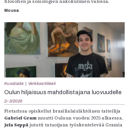
filosofien ja sosiologien näkökulmien valossa.
Mousa
Kuvataide
Verkkoartikkeli
Oulun hiljaisuus mahdollistajana luovuudelle
2–3/2026
Pietarissa opiskellut brasilialaislähtöinen taiteilija
Gabriel Gram
muutti Ouluun vuoden 2025 alkaessa.
Jela Seppä
jututti tatuoijana työskentelevää Gramia