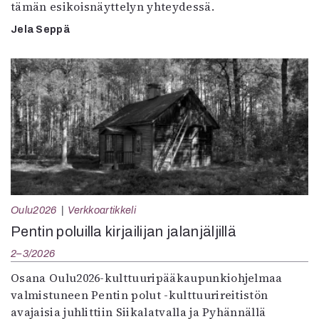
tämän esikoisnäyttelyn yhteydessä.
Jela Seppä
Oulu2026
Verkkoartikkeli
Pentin poluilla kirjailijan jalanjäljillä
2–3/2026
Osana Oulu2026-kulttuuripääkaupunkiohjelmaa
valmistuneen Pentin polut -kulttuurireitistön
avajaisia juhlittiin Siikalatvalla ja Pyhännällä