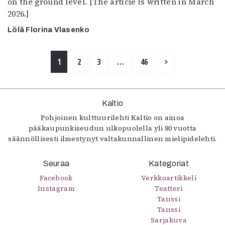
on the ground level. [The article is written in March
2026.]
Lölä Florina Vlasenko
1
2
3
…
46
>
Kaltio
Pohjoinen kulttuurilehti Kaltio on ainoa
pääkaupunkiseudun ulkopuolella yli 80 vuotta
säännöllisesti ilmestynyt valtakunnallinen mielipidelehti.
Seuraa
Kategoriat
Facebook
Verkkoartikkeli
Instagram
Teatteri
Tanssi
Tanssi
Sarjakuva