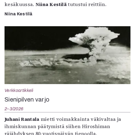
kesäkuussa.
Niina Kestilä
tutustui reittiin.
Niina Kestilä
Verkkoartikkeli
Sienipilven varjo
2–3/2026
Juhani Rantala
mietti voimakkainta väkivaltaa ja
ihmiskunnan päätymistä siihen Hiroshiman
räjähdyksen 80-vuotispäivän tienoolla.