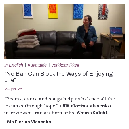
In English
Kuvataide
Verkkoartikkeli
”No Ban Can Block the Ways of Enjoying
Life”
2–3/2026
”Poems, dance and songs help us balance all the
traumas through hope.”
Lölä Florina Vlasenko
interviewed Iranian-born artist
Shima Salehi
.
Lölä Florina Vlasenko