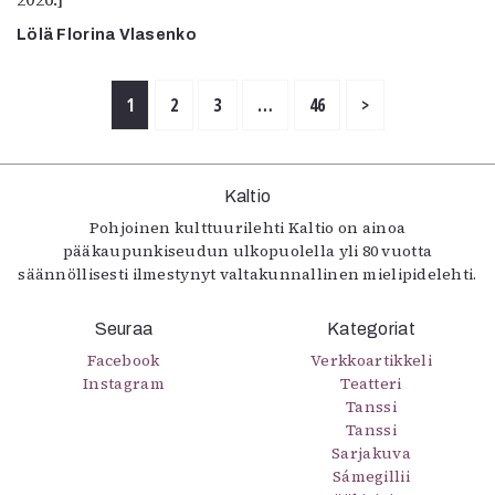
Lölä Florina Vlasenko
1
2
3
…
46
>
Kaltio
Pohjoinen kulttuurilehti Kaltio on ainoa
pääkaupunkiseudun ulkopuolella yli 80 vuotta
säännöllisesti ilmestynyt valtakunnallinen mielipidelehti.
Seuraa
Kategoriat
Facebook
Verkkoartikkeli
Instagram
Teatteri
Tanssi
Tanssi
Sarjakuva
Sámegillii