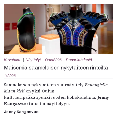
Kuvataide
Näyttelyt
Oulu2026
Paperilehdestä
Maisemia saamelaisen nykytaiteen rinteiltä
1/2026
Saamelaisen nykytaiteen suurnäyttely
Eanangiella –
Maan kieli
on yksi Oulun
kulttuuripääkaupunkivuoden kohokohdista.
Jenny
Kangasvuo
tutustui näyttelyyn.
Jenny Kangasvuo