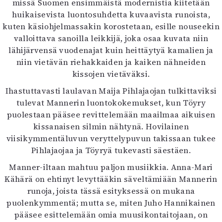
missä Suomen ensimmäistä modernistia kiitetään
huikaisevista luontosuhdetta kuvaavista runoista,
kuten käsiohjelmassakin korostetaan, esille nouseekin
valloittava sanoilla leikkijä, joka osaa kuvata niin
lähijärvensä vuodenajat kuin heittäytyä kamalien ja
niin vietävän riehakkaiden ja kaiken nähneiden
kissojen vietäväksi.
Ihastuttavasti laulavan Maija Pihlajaojan tulkittaviksi
tulevat Mannerin luontokokemukset, kun Töyry
puolestaan pääsee revittelemään maailmaa aikuisen
kissanaisen silmin nähtynä. Hovilainen
viisikymmentäluvun veryttelypuvun takissaan tukee
Pihlajaojaa ja Töyryä tukevasti säestäen.
Manner-iltaan mahtuu paljon musiikkia. Anna-Mari
Kähärä on ehtinyt levyttääkin säveltämiään Mannerin
runoja, joista tässä esityksessä on mukana
puolenkymmentä; mutta se, miten Juho Hannikainen
pääsee esittelemään omia muusikontaitojaan, on