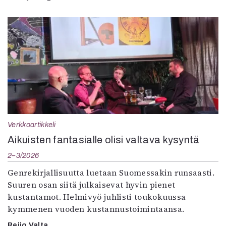
Verkkoartikkeli
Aikuisten fantasialle olisi valtava kysyntä
2–3/2026
Genrekirjallisuutta luetaan Suomessakin runsaasti.
Suuren osan siitä julkaisevat hyvin pienet
kustantamot. Helmivyö juhlisti toukokuussa
kymmenen vuoden kustannustoimintaansa.
Reijo Valta