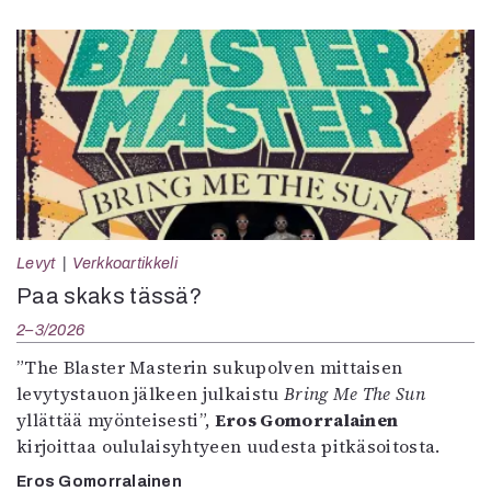
Levyt
Verkkoartikkeli
Paa skaks tässä?
2–3/2026
”The Blaster Masterin sukupolven mittaisen
levytystauon jälkeen julkaistu
Bring Me The Sun
yllättää myönteisesti”,
Eros Gomorralainen
kirjoittaa oululaisyhtyeen uudesta pitkäsoitosta.
Eros Gomorralainen