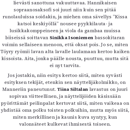
lievästi sanottuna vakuuttavaa. Hannikaisen
sopraanosaksofi soi juuri niin kuin sen pitää
runolauluissa soidakin, ja miehen oma sävellys ”Kissa
katsoi keskiyöllä” nousee pyykkilauta- ja
lusikkakomppeineen ja viola da gambaa muissa
biiseissä soittavan
Sinikka Isoniemen
bassokitaran
voimin sellaiseen menoon, että oksat pois. Jo se, miten
Töyry ryömii lavan alta lavalle laulamaan kertoo kaiken
kissoista. Aita, jonka päälle nousta, puuttuu, mutta sitä
ei nyt tarvita.
Jos jostakin, niin esitys kertoo siitä, miten syvästi
esityksen tekijät, etenkin sen näyttelijäkolmikko, on
Manneriin paneutunut.
Tiina Siltalan
lavastus on juuri
sopivan viitteellinen, ja näyttelijöiden käsissään
pyörittämät peilinpalat kertovat siitä, miten vaikeaa on
yhdistää oma polku toisten polkuihin, mutta myös siitä,
miten merkillinen ja kaunis kuva syntyy, kun
valonsäteet kulkevat ihmisestä toiseen.