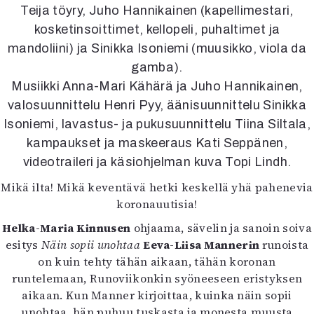
Kirjat
Teija töyry, Juho Hannikainen (kapellimestari,
In English
kosketinsoittimet, kellopeli, puhaltimet ja
Esitystaide
mandoliini) ja Sinikka Isoniemi (muusikko, viola da
Arkisto
gamba).
Musiikki Anna-Mari Kähärä ja Juho Hannikainen,
Lehdet
valosuunnittelu Henri Pyy, äänisuunnittelu Sinikka
4/2026
Isoniemi, lavastus- ja pukusuunnittelu Tiina Siltala,
2–3/2026
kampaukset ja maskeeraus Kati Seppänen,
1/2026
videotraileri ja käsiohjelman kuva Topi Lindh.
6/2025
5/2025 saame
Mikä ilta! Mikä keventävä hetki keskellä yhä pahenevia
5/2025
koronauutisia!
Lehtiarkisto
Helka-Maria Kinnusen
ohjaama, sävelin ja sanoin soiva
esitys
Näin sopii unohtaa
Eeva-Liisa Mannerin
runoista
Info
on kuin tehty tähän aikaan, tähän koronan
Tilaus ja irtonumerot
runtelemaan, Runoviikonkin syöneeseen eristyksen
Yhteistyössä
aikaan. Kun Manner kirjoittaa, kuinka näin sopii
Toimitus
unohtaa, hän puhuu tuskasta ja monesta muusta