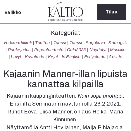
Tilaa
Valikko
Sulje
Kategoriat
Kategoriat
Verkkoartikkeli
Verkkoartikkeli
Teatteri
Tanssi
Tanssi
Sarjakuva
Sámegillii
Teatteri
Pääkirjoitus
Paperilehdestä
Oulu2026
Näyttelyt
Musiikki
Tanssi
Levyt
Kuvataide
Kirjat
In English
Esitystaide
Arkisto
Tanssi
Sarjakuva
Kajaanin Manner-illan lipuista
Sámegillii
kannattaa kilpailla
Pääkirjoitus
Paperilehdestä
Kajaanin kaupunginteatteri:
Näin sopii unohtaa
.
Oulu2026
Ensi-ilta Seminaarin näyttämöllä 26.2.2021.
Näyttelyt
Runot Eeva-Liisa Manner, ohjaus Helka-Maria
Musiikki
Levyt
Kinnunen.
Kuvataide
Näyttämöllä Antti Hovilainen, Maija Pihlajaoja,