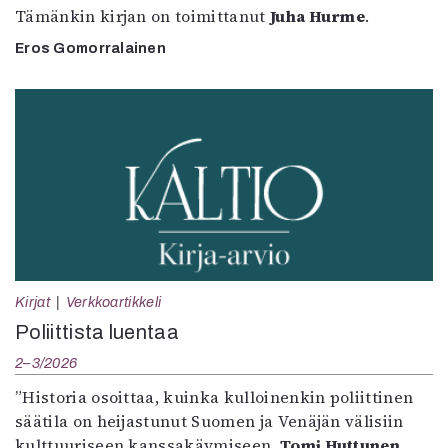
Tämänkin kirjan on toimittanut
Juha Hurme
.
Eros Gomorralainen
Kirjat
Verkkoartikkeli
Poliittista luentaa
2–3/2026
”Historia osoittaa, kuinka kulloinenkin poliittinen
säätila on heijastunut Suomen ja Venäjän välisiin
kulttuuriseen kanssakäymiseen.
Tomi Huttunen