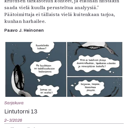
kriittisen tarkastelun kohteet, ja eiköhän niistäkin
saada vielä kuulla perusteltua analyysiä.”
Päätoimittaja ei tällaista vielä kuitenkaan tarjoa,
kunhan harhailee.
Paavo J. Heinonen
Sarjakuva
Lintutorni 13
2–3/2026