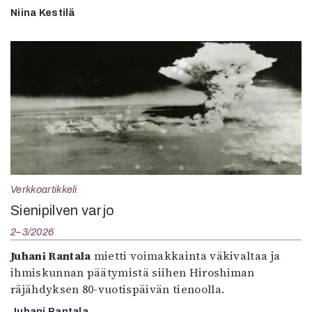
Niina Kestilä
Verkkoartikkeli
Sienipilven varjo
2–3/2026
Juhani Rantala
mietti voimakkainta väkivaltaa ja
ihmiskunnan päätymistä siihen Hiroshiman
räjähdyksen 80-vuotispäivän tienoolla.
Juhani Rantala