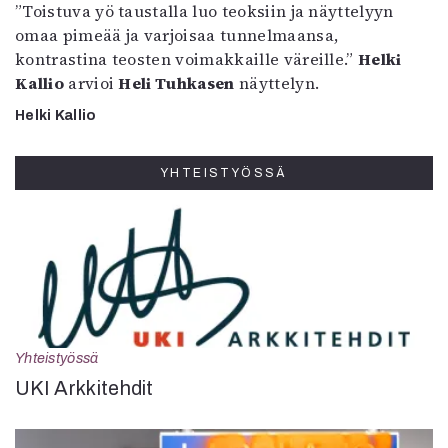
”Toistuva yö taustalla luo teoksiin ja näyttelyyn
omaa pimeää ja varjoisaa tunnelmaansa,
kontrastina teosten voimakkaille väreille.”
Helki
Kallio
arvioi
Heli Tuhkasen
näyttelyn.
Helki Kallio
YHTEISTYÖSSÄ
Yhteistyössä
UKI Arkkitehdit