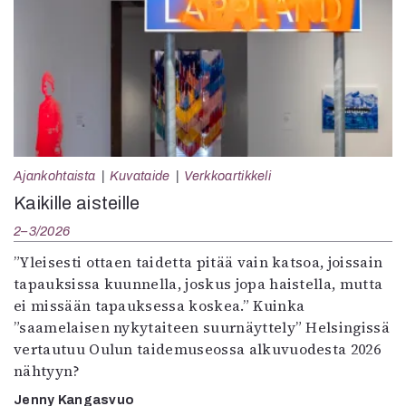
Ajankohtaista
Kuvataide
Verkkoartikkeli
Kaikille aisteille
2–3/2026
”Yleisesti ottaen taidetta pitää vain katsoa, joissain
tapauksissa kuunnella, joskus jopa haistella, mutta
ei missään tapauksessa koskea.” Kuinka
”saamelaisen nykytaiteen suurnäyttely” Helsingissä
vertautuu Oulun taidemuseossa alkuvuodesta 2026
nähtyyn?
Jenny Kangasvuo