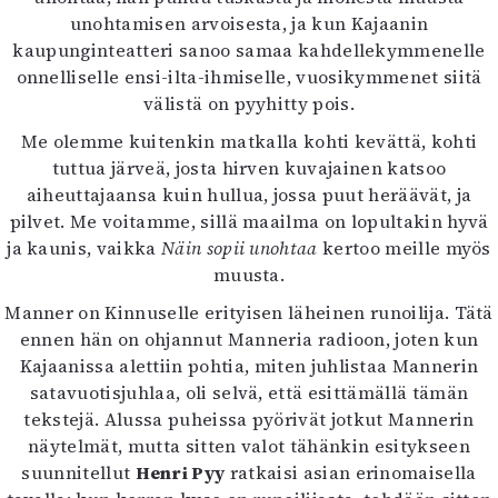
Mediatiedot
unohtamisen arvoisesta, ja kun Kajaanin
Kaltio ry
kaupunginteatteri sanoo samaa kahdellekymmenelle
onnelliselle ensi-ilta-ihmiselle, vuosikymmenet siitä
välistä on pyyhitty pois.
Me olemme kuitenkin matkalla kohti kevättä, kohti
tuttua järveä, josta hirven kuvajainen katsoo
aiheuttajaansa kuin hullua, jossa puut heräävät, ja
pilvet. Me voitamme, sillä maailma on lopultakin hyvä
ja kaunis, vaikka
Näin sopii unohtaa
kertoo meille myös
muusta.
Manner on Kinnuselle erityisen läheinen runoilija. Tätä
ennen hän on ohjannut Manneria radioon, joten kun
Kajaanissa alettiin pohtia, miten juhlistaa Mannerin
satavuotisjuhlaa, oli selvä, että esittämällä tämän
tekstejä. Alussa puheissa pyörivät jotkut Mannerin
näytelmät, mutta sitten valot tähänkin esitykseen
suunnitellut
Henri Pyy
ratkaisi asian erinomaisella