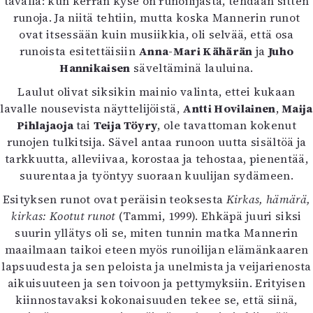
tavalla: kun kerran kyse on runoilijasta, tehdään sitten
runoja. Ja niitä tehtiin, mutta koska Mannerin runot
ovat itsessään kuin musiikkia, oli selvää, että osa
runoista esitettäisiin
Anna-Mari Kähärän
ja
Juho
Hannikaisen
säveltäminä lauluina.
Laulut olivat siksikin mainio valinta, ettei kukaan
lavalle nousevista näyttelijöistä,
Antti Hovilainen
,
Maija
Pihlajaoja
tai
Teija Töyry
, ole tavattoman kokenut
runojen tulkitsija. Sävel antaa runoon uutta sisältöä ja
tarkkuutta, alleviivaa, korostaa ja tehostaa, pienentää,
suurentaa ja työntyy suoraan kuulijan sydämeen.
Esityksen runot ovat peräisin teoksesta
Kirkas, hämärä,
kirkas: Kootut runot
(Tammi, 1999). Ehkäpä juuri siksi
suurin yllätys oli se, miten tunnin matka Mannerin
maailmaan taikoi eteen myös runoilijan elämänkaaren
lapsuudesta ja sen peloista ja unelmista ja veijarienosta
aikuisuuteen ja sen toivoon ja pettymyksiin. Erityisen
kiinnostavaksi kokonaisuuden tekee se, että siinä,