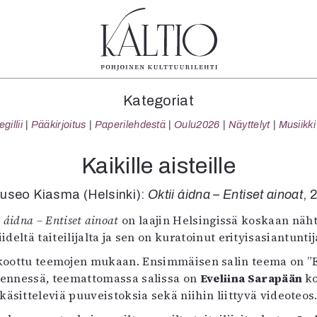
tegoriat
Lehdet
Info
Kategoriat
koartikkeli
4/2026
Tilaus j
illii
Pääkirjoitus
Paperilehdestä
Oulu2026
Näyttelyt
Musiikki
Teatteri
2–3/2026
irtonume
Tanssi
1/2026
Yhteistyö
Kaikille aisteille
Tanssi
6/2025
Toimitu
arjakuva
5/2025 saame
Mediatie
useo Kiasma (Helsinki):
Oktii áidna – Entiset ainoat
, 
ámegillii
5/2025
Kaltio r
i áidna – Entiset ainoat
on laajin Helsingissä koskaan näht
äkirjoitus
Lehtiarkisto
ltä taiteilijalta ja sen on kuratoinut erityisasiantuntij
erilehdestä
Oulu2026
on koottu teemojen mukaan. Ensimmäisen salin teema on 
Näyttelyt
idennessä, teemattomassa salissa on
Eveliina Sarapään
ko
Musiikki
käsitteleviä puuveistoksia sekä niihin liittyvä videoteos
Levyt