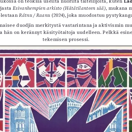
ukossa on teoksia useilta nuorilta taiteilijoita, kuten
Lad
uvataide
rjasta
Esivanhempien arkisto (Hätätilanteen sää)
, mukana 
Kirjat
uolestaan
Rátnu / Raanu
(2024), joka muodostuu pystykang
n English
lmaisee duodjin merkitystä vastarintana ja aktivismin 
sitystaide
 hän on kerännyt käsityötaitoja uudelleen. Pelkkä esine
Arkisto
tekemisen prosessi.