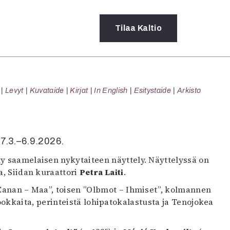
Tilaa
Kaltio
a
Levyt
Kuvataide
Kirjat
In English
Esitystaide
Arkisto
rot
ssä
s
dot
27.3.–6.9.2026.
y
y saamelaisen nykytaiteen näyttely. Näyttelyssä on
a, Siidan kuraattori
Petra Laiti
.
”Eanan – Maa”, toisen ”Olbmot – Ihmiset”, kolmannen
okkaita, perinteistä lohipatokalastusta ja Tenojokea
.