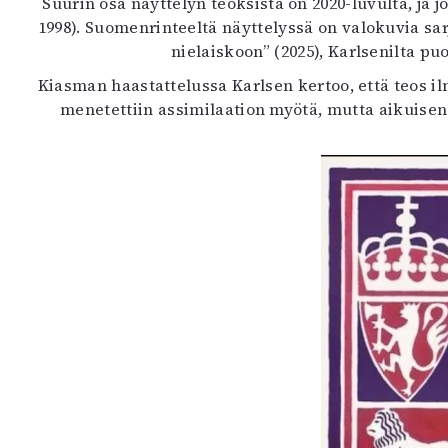
Suurin osa näyttelyn teoksista on 2020-luvulta, ja jo
K
1998). Suomenrinteeltä näyttelyssä on valokuvia sa
nielaiskoon” (2025), Karlsenilta p
I
Kiasman haastattelussa Karlsen kertoo, että teos i
E
menetettiin assimilaation myötä, mutta aikuisena