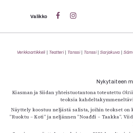
Sulje
Valikko
Ka
Verk
Verkkoartikkeli
Teatteri
Tanssi
Tanssi
Sarjakuva
Sámeg
S
Nykytaiteen m
S
Kiasman ja Siidan yhteistuotantona toteutettu
Okti
Pä
teoksia kahdeltakymmeneltäviide
Pap
Näyttely koostuu neljästä salista, joihin teokset 
”Ruoktu – Koti” ja neljännen ”Noađđi – Taakka”. Vi