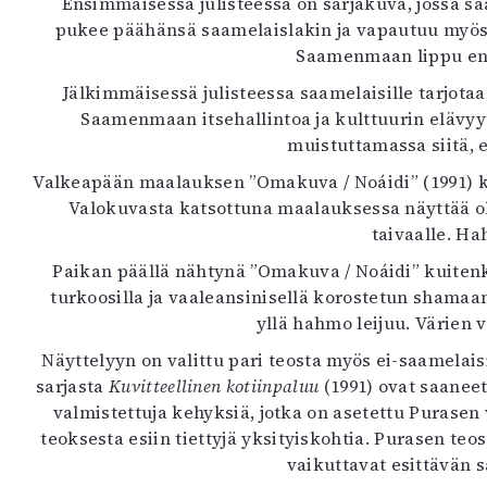
Ensimmäisessä julisteessa on sarjakuva, jossa sa
pukee päähänsä saamelaislakin ja vapautuu myös 
Saamenmaan lippu ens
Jälkimmäisessä julisteessa saamelaisille tarjota
Saamenmaan itsehallintoa ja kulttuurin elävyy
muistuttamassa siitä, 
Valkeapään maalauksen ”Omakuva / Noáidi” (1991) kat
Valokuvasta katsottuna maalauksessa näyttää o
taivaalle. Ha
Paikan päällä nähtynä ”Omakuva / Noáidi” kuitenk
turkoosilla ja vaaleansinisellä korostetun shamaan
yllä hahmo leijuu. Värien
Näyttelyyn on valittu pari teosta myös ei-saamelaisil
sarjasta
Kuvitteellinen kotiinpaluu
(1991) ovat saanee
valmistettuja kehyksiä, jotka on asetettu Purasen
teoksesta esiin tiettyjä yksityiskohtia. Purasen teo
vaikuttavat esittävän s