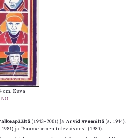
44 cm. Kuva
ONO
Valkeapäältä
(1943–2001) ja
Arvid Sveeniltä
(s. 1944).
1981) ja ”Saamelainen tulevaisuus” (1980).