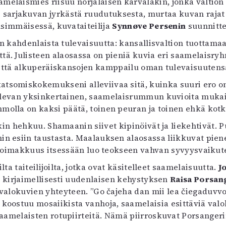
amelaismies riisuu norjalaisen karvalakin, jonka valtion
sarjakuvan jyrkästä ruudutuksesta, murtaa kuvan rajat s
immäisessä, kuvataiteilija
Synnøve Persenin
suunnitt
an kahdenlaista tulevaisuutta: kansallisvaltion tuottama
ttä. Julisteen alaosassa on pieniä kuvia eri saamelaisry
että alkuperäiskansojen kamppailu oman tulevaisuutens
somiskokemukseni alleviivaa sitä, kuinka suuri ero on s
levan yksinkertainen, saamelaisrummun kuvioita mukail
hmolla on kaksi päätä, toinen peuran ja toinen ehkä kotk
in hehkuu. Shamaanin siivet kipinöivät ja liekehtivät.
in esiin taustasta. Maalauksen alaosassa liikkuvat pienet
 voimakkuus itsessään luo teokseen vahvan syvyysvaiku
ta taiteilijoilta, jotka ovat käsitelleet saamelaisuutta.
J
t kirjaimellisesti uudenlaisen kehystyksen
Raisa Porsan
 valokuvien yhteyteen. ”Go čajeha dan mii lea čiegaduvv
s koostuu mosaiikista vanhoja, saamelaisia esittäviä val
aamelaisten rotupiirteitä. Nämä piirroskuvat Porsangeri