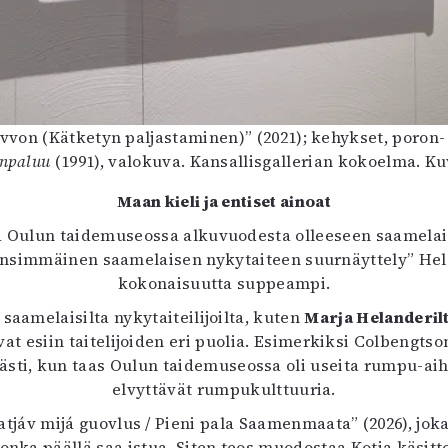
uvvon (Kätketyn paljastaminen)” (2021); kehykset, poron-
inpaluu
(1991), valokuva. Kansallisgallerian kokoelma. Kuv
Maan kieli ja entiset ainoat
ä Oulun taidemuseossa alkuvuodesta olleeseen saamelai
nsimmäinen saamelaisen nykytaiteen suurnäyttely” Hel
kokonaisuutta suppeampi.
aamelaisilta nykytaiteilijoilta, kuten
Marja Helanderil
vat esiin taitelijoiden eri puolia. Esimerkiksi Colbengtso
, kun taas Oulun taidemuseossa oli useita rumpu-aiheis
elvyttävät rumpukulttuuria.
jáv mijá guovlus / Pieni pala Saamenmaata” (2026), joka
, jonka päällä saa istua. Siten teos muodostaa Kotia käsit