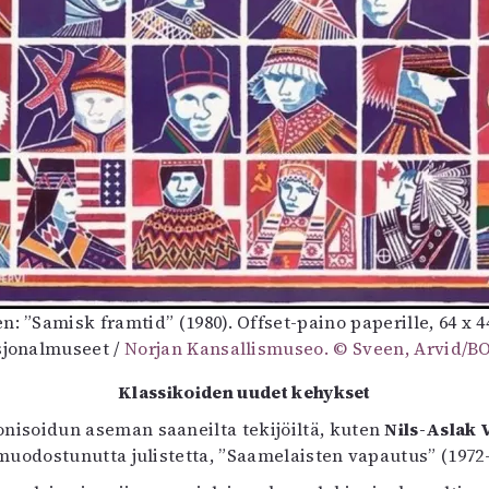
n: ”Samisk framtid” (1980). Offset-paino paperille, 64 x 
jonalmuseet /
Norjan Kansallismuseo. © Sveen, Arvid/
B
Klassikoiden uudet kehykset
nisoidun aseman saaneilta tekijöiltä, kuten
Nils-Aslak 
 muodostunutta julistetta, ”Saamelaisten vapautus” (1972–