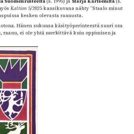
a Suomenrinteeltä
(s. 1995) ja
Márjá Karlsenilta
(s.
myös
Kaltion
5/2025 kansikuvana nähty ”Staalo minut
aspuissa kesken olevasta raanusta.
muotona. Hänen sukunsa käsityöperinteestä suuri osa
, raanu, ei ole yhtä merkittävä kuin oppimisen ja