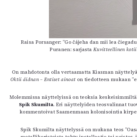
Raisa Porsanger: ”Go čájeha dan mii lea čiegad
Puranen: sarjasta
Kuvitteellinen koti
On mahdotonta olla vertaamatta Kiasman näyttely
Oktii áidnan – Entiset ainoat
on tiedotteen mukaan ”e
Molemmissa näyttelyissä on teoksia keskeisimmiltä s
Spik Skumilta
. Eri näyttelyiden teosvalinnat tuo
kommentoivat Saamenmaan kolonisointia kirpeästi
Spik Skumilta näyttelyssä on mukana teos ”Oasat
metallikoristeista tehty installaatio tai veistos