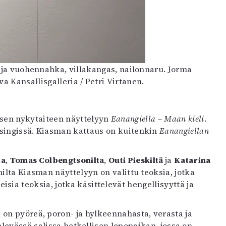
 ja vuohennahka, villakangas, nailonnaru. Jorma
a Kansallisgalleria / Petri Virtanen.
sen nykytaiteen näyttelyyn
Eanangiella – Maan kieli
.
singissä. Kiasman kattaus on kuitenkin
Eanangiellan
ta
,
Tomas Colbengtsonilta
,
Outi Pieskiltä
ja
Katarina
nilta Kiasman näyttelyyn on valittu teoksia, jotka
ia teoksia, jotka käsittelevät hengellisyyttä ja
 on pyöreä, poron- ja hylkeennahasta, verasta ja
televässä salissa hetkellisen lepopaikan, jossa on