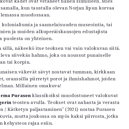
 kovat kädet ovat vetäneet hänen silmilleen. Mies
amalla, kun taustalla olevan Norjan lipun korvaa
elemassa muodossaan.
a kolonialismia ja saamelaisuuden museointia, tai
hmien ja muiden alkuperäiskansojen edustajista
a puolesta on yhteinen.
illä, näkeekö itse teoksen vai vain valokuvan siitä.
eva siivekäs hahmo, joka on noussut punaiselle
an tai korpin.
 Punaisen väkevät sävyt nostavat tumman, kirkkaan
, oranssilla piirretyt porot ja ihmishahmot, joiden
telman. Millainen omakuva!
orma Purasen
klassikoiksi muodostuneet valokuvat
gerin
teosten avulla. Teokset ovat nahasta ja verasta
on / Kätketyn paljastaminen” (2021) nostaa Purasen
okuvia, mutta joukossa on myös kaksi piirrosta, jotka
n kehysteos rajaa esiin.