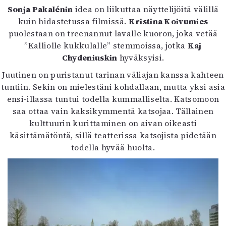
Sonja Pakalénin
idea on liikuttaa näyttelijöitä välillä
kuin hidastetussa filmissä.
Kristina Koivumies
puolestaan on treenannut lavalle kuoron, joka vetää
”Kalliolle kukkulalle” stemmoissa, jotka
Kaj
Chydeniuskin
hyväksyisi.
Juutinen on puristanut tarinan väliajan kanssa kahteen
tuntiin. Sekin on mielestäni kohdallaan, mutta yksi asia
ensi-illassa tuntui todella kummalliselta. Katsomoon
saa ottaa vain kaksikymmentä katsojaa. Tällainen
kulttuurin kurittaminen on aivan oikeasti
käsittämätöntä, sillä teatterissa katsojista pidetään
todella hyvää huolta.