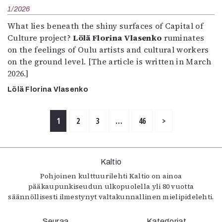
1/2026
What lies beneath the shiny surfaces of Capital of
Culture project?
Lölä Florina Vlasenko
ruminates
on the feelings of Oulu artists and cultural workers
on the ground level. [The article is written in March
2026.]
Lölä Florina Vlasenko
1
2
3
…
46
>
Kaltio
Pohjoinen kulttuurilehti Kaltio on ainoa
pääkaupunkiseudun ulkopuolella yli 80 vuotta
säännöllisesti ilmestynyt valtakunnallinen mielipidelehti.
Seuraa
Kategoriat