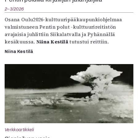
2–3/2026
Osana Oulu2026-kulttuuripääkaupunkiohjelmaa
valmistuneen Pentin polut -kulttuurireitistön
avajaisia juhlittiin Siikalatvalla ja Pyhännällä
kesäkuussa.
Niina Kestilä
tutustui reittiin.
Niina Kestilä
Verkkoartikkeli