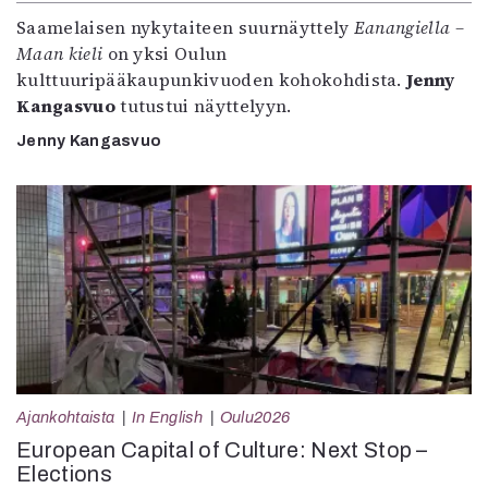
Saamelaisen nykytaiteen suurnäyttely
Eanangiella –
Maan kieli
on yksi Oulun
kulttuuripääkaupunkivuoden kohokohdista.
Jenny
Kangasvuo
tutustui näyttelyyn.
Jenny Kangasvuo
Ajankohtaista
In English
Oulu2026
European Capital of Culture: Next Stop –
Elections