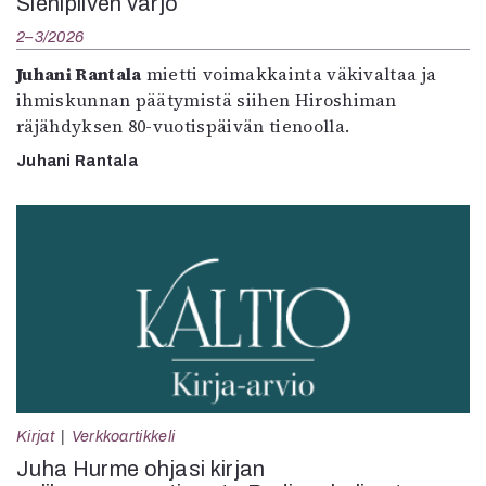
Sienipilven varjo
2–3/2026
Juhani Rantala
mietti voimakkainta väkivaltaa ja
ihmiskunnan päätymistä siihen Hiroshiman
räjähdyksen 80-vuotispäivän tienoolla.
Juhani Rantala
Kirjat
Verkkoartikkeli
Juha Hurme ohjasi kirjan