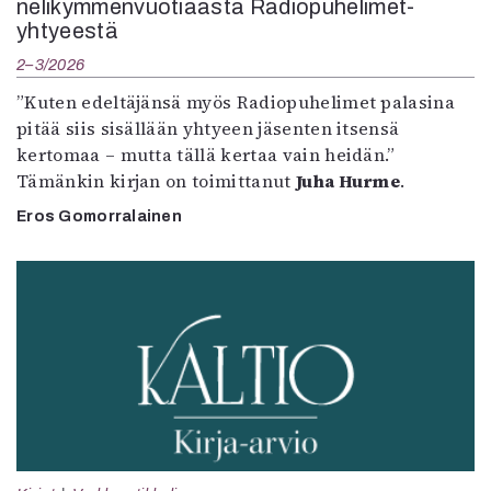
nelikymmenvuotiaasta Radiopuhelimet-
yhtyeestä
2–3/2026
”Kuten edeltäjänsä myös Radiopuhelimet palasina
pitää siis sisällään yhtyeen jäsenten itsensä
kertomaa – mutta tällä kertaa vain heidän.”
Tämänkin kirjan on toimittanut
Juha Hurme
.
Eros Gomorralainen