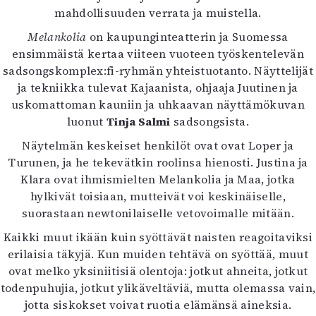
mahdollisuuden verrata ja muistella.
Melankolia
on kaupunginteatterin ja Suomessa
ensimmäistä kertaa viiteen vuoteen työskentelevän
sadsongskomplex:fi-ryhmän yhteistuotanto. Näyttelijät
ja tekniikka tulevat Kajaanista, ohjaaja Juutinen ja
uskomattoman kauniin ja uhkaavan näyttämökuvan
luonut
Tinja Salmi
sadsongsista.
Näytelmän keskeiset henkilöt ovat ovat Loper ja
Turunen, ja he tekevätkin roolinsa hienosti. Justina ja
Klara ovat ihmismielten Melankolia ja Maa, jotka
hylkivät toisiaan, mutteivät voi keskinäiselle,
suorastaan newtonilaiselle vetovoimalle mitään.
Kaikki muut ikään kuin syöttävät naisten reagoitaviksi
erilaisia täkyjä. Kun muiden tehtävä on syöttää, muut
ovat melko yksiniitisiä olentoja: jotkut ahneita, jotkut
todenpuhujia, jotkut ylikäveltäviä, mutta olemassa vain,
jotta siskokset voivat ruotia elämänsä aineksia.