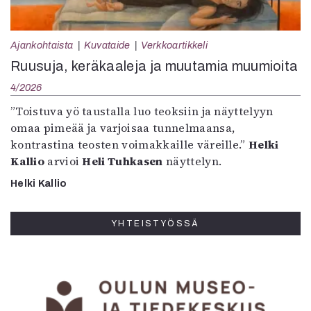
Ajankohtaista
Kuvataide
Verkkoartikkeli
Ruusuja, keräkaaleja ja muutamia muumioita
4/2026
”Toistuva yö taustalla luo teoksiin ja näyttelyyn
omaa pimeää ja varjoisaa tunnelmaansa,
kontrastina teosten voimakkaille väreille.”
Helki
Kallio
arvioi
Heli Tuhkasen
näyttelyn.
Helki Kallio
YHTEISTYÖSSÄ