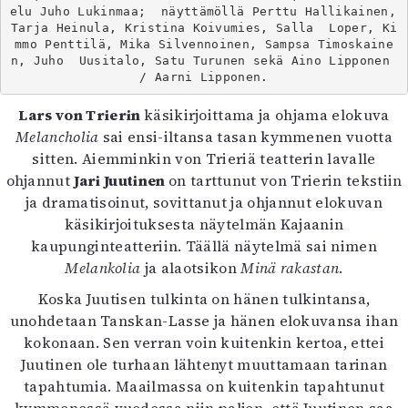
Kirjat
elu Juho Lukinmaa;  näyttämöllä Perttu Hallikainen, 
In English
Tarja Heinula, Kristina Koivumies, Salla  Loper, Ki
mmo Penttilä, Mika Silvennoinen, Sampsa Timoskaine
Esitystaide
n, Juho  Uusitalo, Satu Turunen sekä Aino Lipponen 
Arkisto
/ Aarni Lipponen.
Lars von Trierin
käsikirjoittama ja ohjama elokuva
Lehdet
Melancholia
sai ensi-iltansa tasan kymmenen vuotta
4/2026
sitten. Aiemminkin von Trieriä teatterin lavalle
2–3/2026
ohjannut
Jari Juutinen
on tarttunut von Trierin tekstiin
1/2026
ja dramatisoinut, sovittanut ja ohjannut elokuvan
6/2025
käsikirjoituksesta näytelmän Kajaanin
5/2025 saame
kaupunginteatteriin. Täällä näytelmä sai nimen
5/2025
Melankolia
ja alaotsikon
Minä rakastan
.
Lehtiarkisto
Koska Juutisen tulkinta on hänen tulkintansa,
unohdetaan Tanskan-Lasse ja hänen elokuvansa ihan
Info
kokonaan. Sen verran voin kuitenkin kertoa, ettei
Tilaus ja irtonumerot
Juutinen ole turhaan lähtenyt muuttamaan tarinan
Yhteistyössä
tapahtumia. Maailmassa on kuitenkin tapahtunut
Toimitus