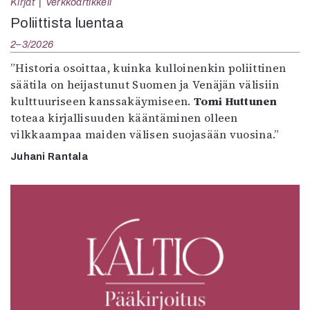
Kirjat
Verkkoartikkeli
Poliittista luentaa
2–3/2026
”Historia osoittaa, kuinka kulloinenkin poliittinen
säätila on heijastunut Suomen ja Venäjän välisiin
kulttuuriseen kanssakäymiseen.
Tomi Huttunen
toteaa kirjallisuuden kääntäminen olleen
vilkkaampaa maiden välisen suojasään vuosina.”
Juhani Rantala