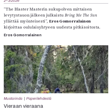
2–3/2026
”The Blaster Masterin sukupolven mittaisen
levytystauon jälkeen julkaistu
Bring Me The Sun
yllättää myönteisesti”,
Eros Gomorralainen
kirjoittaa oululaisyhtyeen uudesta pitkäsoitosta.
Eros Gomorralainen
Mustarinda
Paperilehdestä
Vieraan vieraana