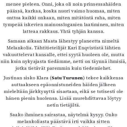
menee pieleen. Onni, joka oli noin prinsessahäiden
päässä, karkaa, koska nuori vaimo huomaa, miten
onttoa kaikki onkaan, miten mitätöntä raha, miten
tympeää iskevien mainossloganien laatiminen, miten
latteaa rakkaus. Yhtä tyhjän kanssa.
Samaan aikaan Maata lähestyy planeetta nimeltä
Melankolia. Tähtitieteilijät Kari Enqvististä lähtien
vakuuttelevat kansalle, ettei syytä huoleen ole, mutta
niin kuin nykyajasta tiedämme, netti on täynnä ihmisiä,
jotka tietävät paremmin kuin tiedemiehet.
Justinan sisko Klara (
Satu Turunen
) tekee kaikkensa
auttaakseen epäonnistuneiden häiden jälkeen
mieleltään järkkynyttä sisartaan, eikä se totisesti ole
hänen pienin huolensa. Lisää murehdittavaa löytyy
netin tietäjiltä.
Saako ihminen sairastaa, näytelmä kysyy. Onko
melankoliasta päästävä irti vaikka sitten