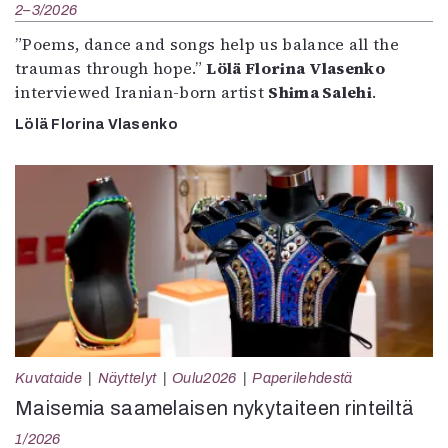
2–3/2026
”Poems, dance and songs help us balance all the
traumas through hope.”
Lölä Florina Vlasenko
interviewed Iranian-born artist
Shima Salehi
.
Lölä Florina Vlasenko
Kuvataide
Näyttelyt
Oulu2026
Paperilehdestä
Maisemia saamelaisen nykytaiteen rinteiltä
1/2026