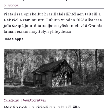
2–3/2026
Pietarissa opiskellut brasilialaislähtöinen taiteilija
Gabriel Gram
muutti Ouluun vuoden 2025 alkaessa.
Jela Seppä
jututti tatuoijana työskentelevää Gramia
tämän esikoisnäyttelyn yhteydessä.
Jela Seppä
Oulu2026
Verkkoartikkeli
Pentin poluilla kirjailijan jalanjäljillä