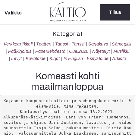
Tilaa
Valikko
Sulje
Kategoriat
Kategoriat
Verkkoartikkeli
Verkkoartikkeli
Teatteri
Tanssi
Tanssi
Sarjakuva
Sámegillii
Teatteri
Pääkirjoitus
Paperilehdestä
Oulu2026
Näyttelyt
Musiikki
Tanssi
Levyt
Kuvataide
Kirjat
In English
Esitystaide
Arkisto
Tanssi
Sarjakuva
Komeasti kohti
Sámegillii
maailmanloppua
Pääkirjoitus
Paperilehdestä
Oulu2026
Kajaanin kaupunginteatteri ja sadsongskomplex:fi: 
M
elankolia. Minä rakastan
.

Näyttelyt
Kantaesitys teatteritalossa 13.2.2021.

Musiikki
Alkuperäiskäsikirjoitus  Lars von Trier; suomennos, 
Levyt
sovitus ja ohjaus Jari Juutinen; lavastus ja  video
suunnittelu Tinja Salmi, pukusuunnittelu Riitta Rau
Kuvataide
nio,  valosuunnittelu Jukka Laukkanen, äänisuunnitt