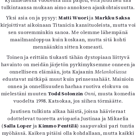
kymmenessä vuodessa niin paljon, että Juutinen saa
Mediatiedot
tulkintaansa mukaan aimo annoksen ajankohtaisuutta.
Kaltio ry
Yksi asia on ja pysyy:
Matti Wuori
ja
Markku Saksa
kirjoittivat aikoinaan Titanicin kansituoleista, mutta voi
sen suoremminkin sanoa. Me olemme lähempänä
maailmanloppua kuin koskaan, mutta sitä kohti
mennäänkin sitten komeasti.
Toinen ja erittäin tiukasti tähän dystopiaan liittyvä
havainto on meidän järjetön pyrkimyksemme onneen ja
onnelliseen elämään, jota Kajaanin
Melankoliassa
edustavat mitkäpä muut kuin prinsessahäät. Mainioin
onnea ja onnellisuuden harhaa ruotiva elokuva on
mielestäni muuten
Todd Solonzin
Onni
, musta komedia
vuodelta 1998. Katsokaa, jos siihen törmäätte.
Juutisen tulkinta alkaa häistä, joissa häävieraat
odottelevat tuoretta avioparia Justinaa ja Mikaelia
(
Salla Loper
ja
Kimmo Penttilä
) saapuvaksi pari tuntia
myöhässä. Kaiken pitäisi olla kohdallaan, mutta kaikki