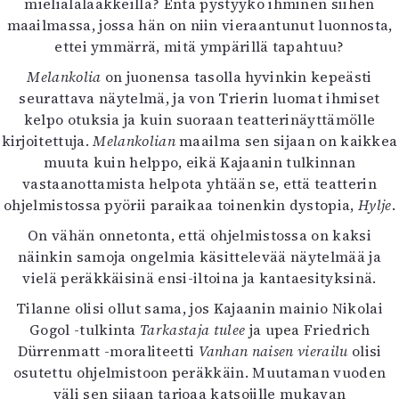
mielialalääkkeillä? Entä pystyykö ihminen siihen
maailmassa, jossa hän on niin vieraantunut luonnosta,
ettei ymmärrä, mitä ympärillä tapahtuu?
Melankolia
on juonensa tasolla hyvinkin kepeästi
seurattava näytelmä, ja von Trierin luomat ihmiset
kelpo otuksia ja kuin suoraan teatterinäyttämölle
kirjoitettuja.
Melankolian
maailma sen sijaan on kaikkea
muuta kuin helppo, eikä Kajaanin tulkinnan
vastaanottamista helpota yhtään se, että teatterin
ohjelmistossa pyörii paraikaa toinenkin dystopia,
Hylje
.
On vähän onnetonta, että ohjelmistossa on kaksi
näinkin samoja ongelmia käsittelevää näytelmää ja
vielä peräkkäisinä ensi-iltoina ja kantaesityksinä.
Tilanne olisi ollut sama, jos Kajaanin mainio Nikolai
Gogol -tulkinta
Tarkastaja tulee
ja upea Friedrich
Dürrenmatt -moraliteetti
Vanhan naisen vierailu
olisi
osutettu ohjelmistoon peräkkäin. Muutaman vuoden
väli sen sijaan tarjoaa katsojille mukavan