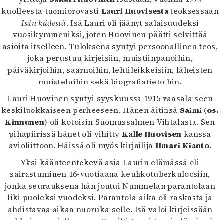
Kirjat
kuolleesta tuomiorovasti
Lauri Huovisesta
teoksessaan
In English
Isän kädestä
. Isä Lauri oli jäänyt salaisuudeksi
Esitystaide
vuosikymmeniksi, joten Huovinen päätti selvittää
Arkisto
asioita itselleen. Tuloksena syntyi persoonallinen teos,
joka perustuu kirjeisiin, muistiinpanoihin,
Lehdet
päiväkirjoihin, saarnoihin, lehtileikkeisiin, läheisten
muisteluihin sekä biografiatietoihin.
4/2026
2–3/2026
Lauri Huovinen syntyi syyskuussa 1915 vaasalaiseen
1/2026
keskiluokkaiseen perheeseen. Hänen äitinsä
Saimi
(
os.
6/2025
Kinnunen
) oli kotoisin Suomussalmen Vihtalasta. Sen
5/2025 saame
pihapiirissä hänet oli vihitty
Kalle Huovisen
kanssa
5/2025
avioliittoon. Häissä oli myös kirjailija
Ilmari Kianto
.
Lehtiarkisto
Yksi käänteentekevä asia Laurin elämässä oli
sairastuminen 16-vuotiaana keuhkotuberkuloosiin,
Info
jonka seurauksena hän joutui Nummelan parantolaan
Tilaus ja irtonumerot
liki puoleksi vuodeksi. Parantola-aika oli raskasta ja
Yhteistyössä
ahdistavaa aikaa nuorukaiselle. Isä valoi kirjeissään
Toimitus