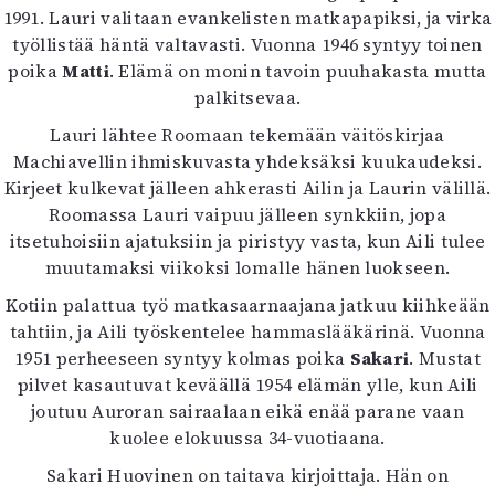
1991. Lauri valitaan evankelisten matkapapiksi, ja virka
työllistää häntä valtavasti. Vuonna 1946 syntyy toinen
poika
Matti
. Elämä on monin tavoin puuhakasta mutta
palkitsevaa.
Lauri lähtee Roomaan tekemään väitöskirjaa
Machiavellin ihmiskuvasta yhdeksäksi kuukaudeksi.
Kirjeet kulkevat jälleen ahkerasti Ailin ja Laurin välillä.
Roomassa Lauri vaipuu jälleen synkkiin, jopa
itsetuhoisiin ajatuksiin ja piristyy vasta, kun Aili tulee
muutamaksi viikoksi lomalle hänen luokseen.
Kotiin palattua työ matkasaarnaajana jatkuu kiihkeään
tahtiin, ja Aili työskentelee hammaslääkärinä. Vuonna
1951 perheeseen syntyy kolmas poika
Sakari
. Mustat
pilvet kasautuvat keväällä 1954 elämän ylle, kun Aili
joutuu Auroran sairaalaan eikä enää parane vaan
kuolee elokuussa 34-vuotiaana.
Sakari Huovinen on taitava kirjoittaja. Hän on