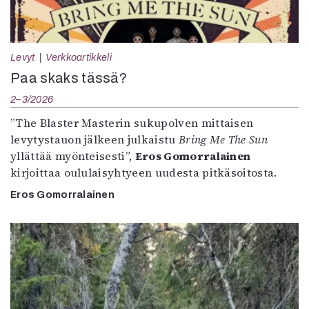
Levyt
Verkkoartikkeli
Paa skaks tässä?
2–3/2026
”The Blaster Masterin sukupolven mittaisen
levytystauon jälkeen julkaistu
Bring Me The Sun
yllättää myönteisesti”,
Eros Gomorralainen
kirjoittaa oululaisyhtyeen uudesta pitkäsoitosta.
Eros Gomorralainen