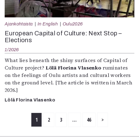
Ajankohtaista
In English
Oulu2026
European Capital of Culture: Next Stop –
Elections
1/2026
What lies beneath the shiny surfaces of Capital of
Culture project?
Lölä Florina Vlasenko
ruminates
on the feelings of Oulu artists and cultural workers
on the ground level. [The article is written in March
2026.]
Lölä Florina Vlasenko
1
2
3
…
46
>