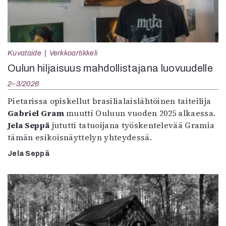
Kuvataide
Verkkoartikkeli
Oulun hiljaisuus mahdollistajana luovuudelle
2–3/2026
Pietarissa opiskellut brasilialaislähtöinen taiteilija
Gabriel Gram
muutti Ouluun vuoden 2025 alkaessa.
Jela Seppä
jututti tatuoijana työskentelevää Gramia
tämän esikoisnäyttelyn yhteydessä.
Jela Seppä