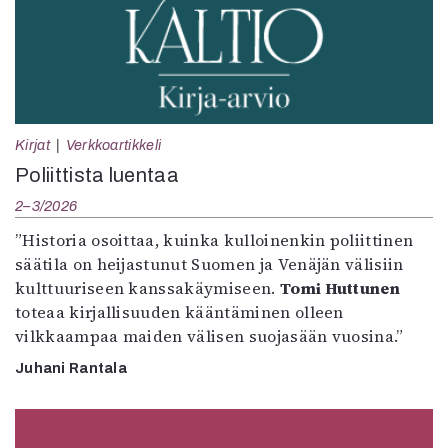
Kirjat
Verkkoartikkeli
Poliittista luentaa
2–3/2026
”Historia osoittaa, kuinka kulloinenkin poliittinen
säätila on heijastunut Suomen ja Venäjän välisiin
kulttuuriseen kanssakäymiseen.
Tomi Huttunen
toteaa kirjallisuuden kääntäminen olleen
vilkkaampaa maiden välisen suojasään vuosina.”
Juhani Rantala