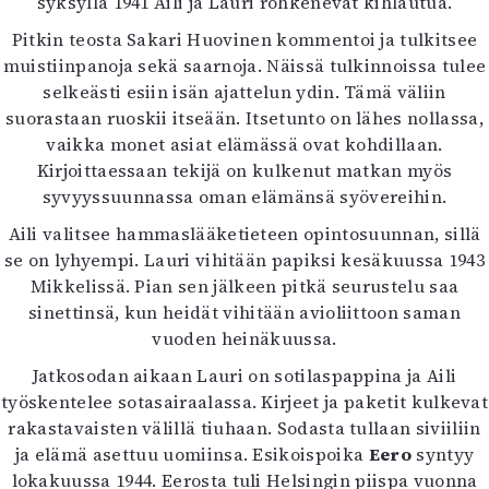
syksyllä 1941 Aili ja Lauri rohkenevat kihlautua.
Pitkin teosta Sakari Huovinen kommentoi ja tulkitsee
muistiinpanoja sekä saarnoja. Näissä tulkinnoissa tulee
selkeästi esiin isän ajattelun ydin. Tämä väliin
suorastaan ruoskii itseään. Itsetunto on lähes nollassa,
vaikka monet asiat elämässä ovat kohdillaan.
Kirjoittaessaan tekijä on kulkenut matkan myös
syvyyssuunnassa oman elämänsä syövereihin.
Aili valitsee hammaslääketieteen opintosuunnan, sillä
se on lyhyempi. Lauri vihitään papiksi kesäkuussa 1943
Mikkelissä. Pian sen jälkeen pitkä seurustelu saa
sinettinsä, kun heidät vihitään avioliittoon saman
vuoden heinäkuussa.
Jatkosodan aikaan Lauri on sotilaspappina ja Aili
työskentelee sotasairaalassa. Kirjeet ja paketit kulkevat
rakastavaisten välillä tiuhaan. Sodasta tullaan siviiliin
ja elämä asettuu uomiinsa. Esikoispoika
Eero
syntyy
lokakuussa 1944. Eerosta tuli Helsingin piispa vuonna