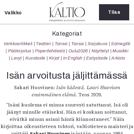
Tilaa
Valikko
Sulje
Kategoriat
Kategoriat
Verkkoartikkeli
Verkkoartikkeli
Teatteri
Tanssi
Tanssi
Sarjakuva
Sámegillii
Teatteri
Pääkirjoitus
Paperilehdestä
Oulu2026
Näyttelyt
Musiikki
Tanssi
Levyt
Kuvataide
Kirjat
In English
Esitystaide
Arkisto
Tanssi
Sarjakuva
Isän arvoitusta jäljittämässä
Sámegillii
Pääkirjoitus
Sakari Huovinen:
Isän kädestä. Lauri Huovisen
Paperilehdestä
ensimmäinen elämä
. Teos 2020.
Oulu2026
”Isäni kuolema ei minua suuresti satuttanut. Isä oli
Näyttelyt
jäänyt minulle etäiseksi. Hän ei koskaan soittanut,
Musiikki
eivätkä minun asiani häntä kiinnostaneet.” Näin
Levyt
kirjoittaa oikeustieteen tohtori, valtiotieteen maisteri ja
Kuvataide
yrittäjä
Sakari Huovinen
isästään, vuonna 1994