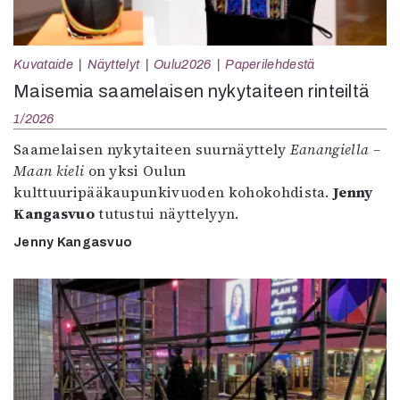
Kuvataide
Näyttelyt
Oulu2026
Paperilehdestä
Maisemia saamelaisen nykytaiteen rinteiltä
1/2026
Saamelaisen nykytaiteen suurnäyttely
Eanangiella –
Maan kieli
on yksi Oulun
kulttuuripääkaupunkivuoden kohokohdista.
Jenny
Kangasvuo
tutustui näyttelyyn.
Jenny Kangasvuo