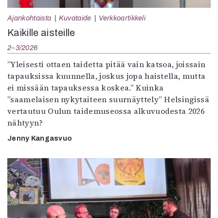
Ajankohtaista
Kuvataide
Verkkoartikkeli
Kaikille aisteille
2–3/2026
”Yleisesti ottaen taidetta pitää vain katsoa, joissain
tapauksissa kuunnella, joskus jopa haistella, mutta
ei missään tapauksessa koskea.” Kuinka
”saamelaisen nykytaiteen suurnäyttely” Helsingissä
vertautuu Oulun taidemuseossa alkuvuodesta 2026
nähtyyn?
Jenny Kangasvuo