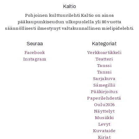
Kaltio
Pohjoinen kulttuurilehti Kaltio on ainoa
pääkaupunkiseudun ulkopuolella yli 80 vuotta
säännöllisesti ilmestynyt valtakunnallinen mielipidelehti.
Seuraa
Kategoriat
Facebook
Verkkoartikkeli
Instagram
Teatteri
Tanssi
Tanssi
Sarjakuva
Sámegillii
Pääkirjoitus
Paperilehdestä
Oulu2026
Näyttelyt
Musiikki
Levyt
Kuvataide
Kirjat