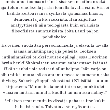
onnistunut tuomaan isänsä sisäisen maailman sekä
ajattelun rehellisellä ja alastomalla tavalla esiin. Hän ei
kaihda kertoa isänsä synkästä ajatusmaailmasta,
demoneista ja kiusauksista. Hän kirjoittaa
analyyttisesti niin teologiasta kuin erilaisista
fllosofisista suuntauksista, joita Lauri paljon
pohdiskelee.
Huovinen suodattaa persoonallisella ja elävällä tavalla
isänsä muistiinpanoja ja puheita. Teoksen
intiimimmäksi osioksi nousee epilogi, jossa Huovinen
hyvin henkilökohtaisesti avautuu suhteestaan isäänsä.
Eikä se suhde ole totisesti ollut helppo. Isän varjo on
ollut pitkä, mutta isä on antanut myös testamentin, joka
tiivistyy Sakarin ylioppilaskeväänä 1971 isältä saatuun
kirjeeseen: ”Minun testamenttini on se, minkä olet
vuosien mittaan minulta kuullut tai minussa nähnyt.”
Sellaisen testamentin hyvässä ja pahassa itse kukin
haluaisi saada. Toivottavasti myös antaa.