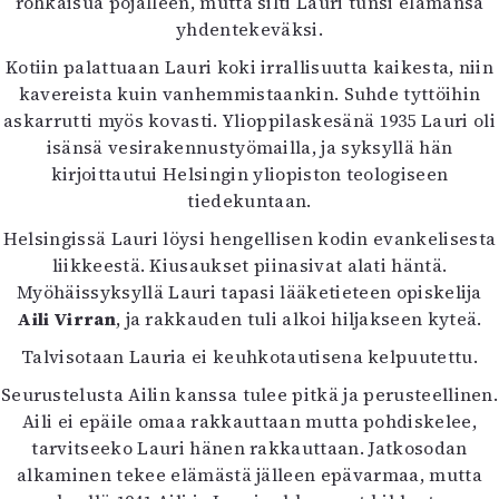
rohkaisua pojalleen, mutta silti Lauri tunsi elämänsä
Mediatiedot
yhdentekeväksi.
Kaltio ry
Kotiin palattuaan Lauri koki irrallisuutta kaikesta, niin
kavereista kuin vanhemmistaankin. Suhde tyttöihin
askarrutti myös kovasti. Ylioppilaskesänä 1935 Lauri oli
isänsä vesirakennustyömailla, ja syksyllä hän
kirjoittautui Helsingin yliopiston teologiseen
tiedekuntaan.
Helsingissä Lauri löysi hengellisen kodin evankelisesta
liikkeestä. Kiusaukset piinasivat alati häntä.
Myöhäissyksyllä Lauri tapasi lääketieteen opiskelija
Aili Virran
, ja rakkauden tuli alkoi hiljakseen kyteä.
Talvisotaan Lauria ei keuhkotautisena kelpuutettu.
Seurustelusta Ailin kanssa tulee pitkä ja perusteellinen.
Aili ei epäile omaa rakkauttaan mutta pohdiskelee,
tarvitseeko Lauri hänen rakkauttaan. Jatkosodan
alkaminen tekee elämästä jälleen epävarmaa, mutta