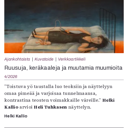
Ajankohtaista
Kuvataide
Verkkoartikkeli
Ruusuja, keräkaaleja ja muutamia muumioita
4/2026
”Toistuva yö taustalla luo teoksiin ja näyttelyyn
omaa pimeää ja varjoisaa tunnelmaansa,
kontrastina teosten voimakkaille väreille.”
Helki
Kallio
arvioi
Heli Tuhkasen
näyttelyn.
Helki Kallio