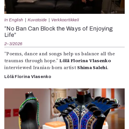
In English
Kuvataide
Verkkoartikkeli
”No Ban Can Block the Ways of Enjoying
Life”
2–3/2026
”Poems, dance and songs help us balance all the
traumas through hope.”
Lölä Florina Vlasenko
interviewed Iranian-born artist
Shima Salehi
.
Lölä Florina Vlasenko