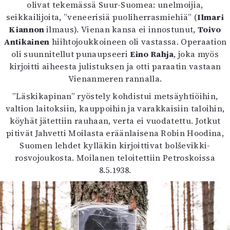
olivat tekemässä Suur-Suomea: unelmoijia,
seikkailijoita, ”veneerisiä puoliherrasmiehiä” (
Ilmari
Kiannon
ilmaus). Vienan kansa ei innostunut,
Toivo
Antikainen
hiihtojoukkoineen oli vastassa. Operaation
oli suunnitellut punaupseeri
Eino Rahja
, joka myös
kirjoitti aiheesta julistuksen ja otti paraatin vastaan
Vienanmeren rannalla.
”Läskikapinan” ryöstely kohdistui metsäyhtiöihin,
valtion laitoksiin, kauppoihin ja varakkaisiin taloihin,
köyhät jätettiin rauhaan, verta ei vuodatettu. Jotkut
pitivät Jahvetti Moilasta eräänlaisena Robin Hoodina,
Suomen lehdet kylläkin kirjoittivat bolševikki-
rosvojoukosta. Moilanen teloitettiin Petroskoissa
8.5.1938.