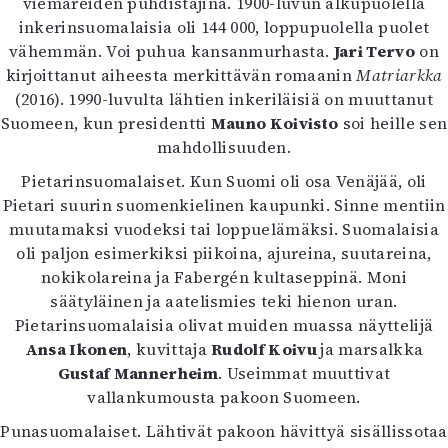
viemäreiden puhdistajina. 1900-luvun alkupuolella
inkerinsuomalaisia oli 144 000, loppupuolella puolet
vähemmän. Voi puhua kansanmurhasta.
Jari Tervo
on
kirjoittanut aiheesta merkittävän romaanin
Matriarkka
(2016). 1990-luvulta lähtien inkeriläisiä on muuttanut
Suomeen, kun presidentti
Mauno Koivisto
soi heille sen
mahdollisuuden.
Pietarinsuomalaiset. Kun Suomi oli osa Venäjää, oli
Pietari suurin suomenkielinen kaupunki. Sinne mentiin
muutamaksi vuodeksi tai loppuelämäksi. Suomalaisia
oli paljon esimerkiksi piikoina, ajureina, suutareina,
nokikolareina ja Fabergén kultaseppinä. Moni
säätyläinen ja aatelismies teki hienon uran.
Pietarinsuomalaisia olivat muiden muassa näyttelijä
Ansa Ikonen
, kuvittaja
Rudolf Koivu
ja marsalkka
Gustaf Mannerheim
. Useimmat muuttivat
vallankumousta pakoon Suomeen.
Punasuomalaiset. Lähtivät pakoon hävittyä sisällissotaa