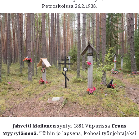
Petroskoissa 26.2.1938.
Jahvetti Moilanen
syntyi 1881 Viipurissa
Frans
Myyryläisenä
. Töihin jo lapsena, kohosi työnjohtajaksi