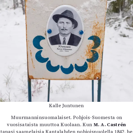
Kalle Juntunen
Muurmanninsuomalaiset. Pohjois-Suomesta on
vuosisataista muuttoa Kuolaan. Kun
M. A. Castrén
tapasi saamelaisia Kantalahden pohjoispuolella 1842, he