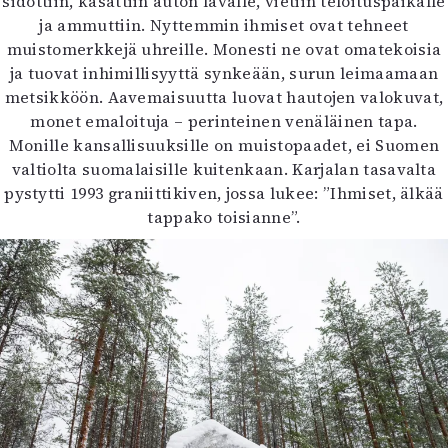
sidottiin, kasattiin auton lavalle, vietiin teloituspaikalle
ja ammuttiin. Nyttemmin ihmiset ovat tehneet
muistomerkkejä uhreille. Monesti ne ovat omatekoisia
ja tuovat inhimillisyyttä synkeään, surun leimaamaan
metsikköön. Aavemaisuutta luovat hautojen valokuvat,
monet emaloituja – perinteinen venäläinen tapa.
Monille kansallisuuksille on muistopaadet, ei Suomen
valtiolta suomalaisille kuitenkaan. Karjalan tasavalta
pystytti 1993 graniittikiven, jossa lukee: ”Ihmiset, älkää
tappako toisianne”.