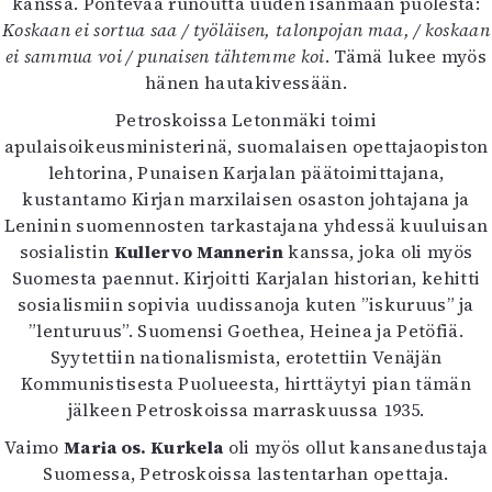
kanssa. Pontevaa runoutta uuden isänmaan puolesta:
Koskaan ei sortua saa / työläisen, talonpojan maa, / koskaan
ei sammua voi / punaisen tähtemme koi
. Tämä lukee myös
hänen hautakivessään.
Petroskoissa Letonmäki toimi
apulaisoikeusministerinä, suomalaisen opettajaopiston
lehtorina, Punaisen Karjalan päätoimittajana,
kustantamo Kirjan marxilaisen osaston johtajana ja
Leninin suomennosten tarkastajana yhdessä kuuluisan
sosialistin
Kullervo Mannerin
kanssa, joka oli myös
Suomesta paennut. Kirjoitti Karjalan historian, kehitti
sosialismiin sopivia uudissanoja kuten ”iskuruus” ja
”lenturuus”. Suomensi Goethea, Heinea ja Petöfiä.
Syytettiin nationalismista, erotettiin Venäjän
Kommunistisesta Puolueesta, hirttäytyi pian tämän
jälkeen Petroskoissa marraskuussa 1935.
Vaimo
Maria os. Kurkela
oli myös ollut kansanedustaja
Suomessa, Petroskoissa lastentarhan opettaja.