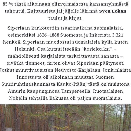
85 % tästä aikoinaan elinvoimaisesta kansanryhmästä
tuhoutui. Kulttuurista jäi jäljelle lähinnä
Sven Lokan
taulut ja kirjat.
Siperiaan karkotettiin tsaarinaikana suomalaisia,
esimerkiksi 1826–1888 Suomesta ja Inkeristä 3 321
henkeä. Siperiaan muodostui suomalaisia kyliä kuten
Helsinki. Osa kutsui itseään ”korlekoiksi” –
mahdollisesti karjalaista tarkoittavasta sanasta –
eivätkä tienneet, miten olivat Siperiaan päätyneet.
Jotkut muuttivat sitten Neuvosto-Karjalaan. Jonkinlaista
innostusta oli aikoinaan muuttaa Suomen
Suuriruhtinaskunnasta Kauko-Itään, tästä on muistona
Amurin kaupunginosa Tampereella. Ruotsalaisen
Nobelin tehtailla Bakussa oli paljon suomalaisia.