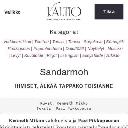
Tilaa
Valikko
Sulje
Kategoriat
Kategoriat
Verkkoartikkeli
Verkkoartikkeli
Teatteri
Tanssi
Tanssi
Sarjakuva
Sámegillii
Teatteri
Pääkirjoitus
Paperilehdestä
Oulu2026
Näyttelyt
Musiikki
Tanssi
Levyt
Kuvataide
Kirjat
In English
Esitystaide
Arkisto
Tanssi
Sarjakuva
Sandarmoh
Sámegillii
Pääkirjoitus
IHMISET, ÄLKÄÄ TAPPAKO TOISIANNE
Paperilehdestä
Oulu2026
Näyttelyt
Kuvat: Kenneth Mikko
Teksti: Pasi Pikkupeura
Musiikki
Levyt
Kenneth Mikon
valokuvista ja
Pasi Pikkupeuran
Kuvataide
kirjoittamista teksteistä koostuva näyttely
”Sandarmoh”