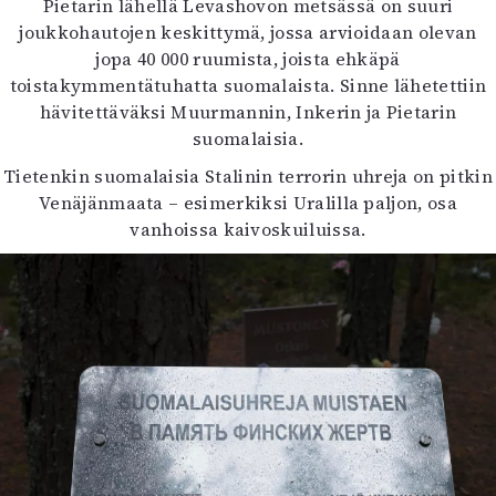
Pietarin lähellä Levashovon metsässä on suuri
joukkohautojen keskittymä, jossa arvioidaan olevan
jopa 40 000 ruumista, joista ehkäpä
toistakymmentätuhatta suomalaista. Sinne lähetettiin
hävitettäväksi Muurmannin, Inkerin ja Pietarin
suomalaisia.
Tietenkin suomalaisia Stalinin terrorin uhreja on pitkin
Venäjänmaata – esimerkiksi Uralilla paljon, osa
vanhoissa kaivoskuiluissa.