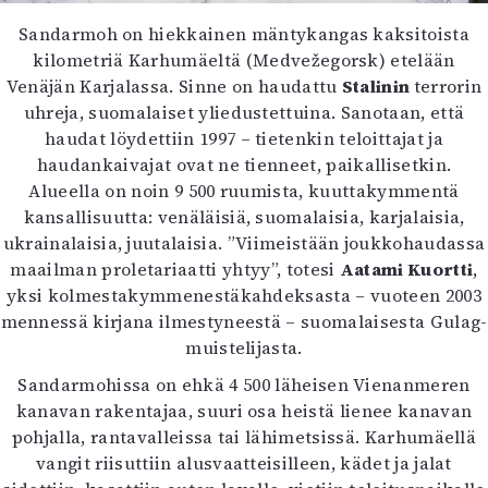
Mediatiedot
Sandarmoh on hiekkainen mäntykangas kaksitoista
Kaltio ry
kilometriä Karhumäeltä (Medvežegorsk) etelään
Venäjän Karjalassa. Sinne on haudattu
Stalinin
terrorin
uhreja, suomalaiset yliedustettuina. Sanotaan, että
haudat löydettiin 1997 – tietenkin teloittajat ja
haudankaivajat ovat ne tienneet, paikallisetkin.
Alueella on noin 9 500 ruumista, kuuttakymmentä
kansallisuutta: venäläisiä, suomalaisia, karjalaisia,
ukrainalaisia, juutalaisia. ”Viimeistään joukkohaudassa
maailman proletariaatti yhtyy”, totesi
Aatami Kuortti
,
yksi kolmestakymmenestäkahdeksasta – vuoteen 2003
mennessä kirjana ilmestyneestä – suomalaisesta Gulag-
muistelijasta.
Sandarmohissa on ehkä 4 500 läheisen Vienanmeren
kanavan rakentajaa, suuri osa heistä lienee kanavan
pohjalla, rantavalleissa tai lähimetsissä. Karhumäellä
vangit riisuttiin alusvaatteisilleen, kädet ja jalat