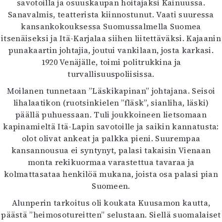
savotoilla ja osuuskaupan hoitajaksi Kainuussa.
Sanavalmis, teatterista kiinnostunut. Vaati suuressa
kansankokouksessa Suomussalmella Suomea
itsenäiseksi ja Itä-Karjalaa siihen liitettäväksi. Kajaanin
punakaartin johtajia, joutui vankilaan, josta karkasi.
1920 Venäjälle, toimi politrukkina ja
turvallisuuspoliisissa.
Moilanen tunnetaan ”Läskikapinan” johtajana. Seisoi
lihalaatikon (ruotsinkielen ”fläsk”, sianliha, läski)
päällä puhuessaan. Tuli joukkoineen lietsomaan
kapinamieltä Itä-Lapin savotoille ja saikin kannatusta:
olot olivat ankeat ja palkka pieni. Suurempaa
kansannousua ei syntynyt, palasi takaisin Vienaan
monta rekikuormaa varastettua tavaraa ja
kolmattasataa henkilöä mukana, joista osa palasi pian
Suomeen.
Alunperin tarkoitus oli koukata Kuusamon kautta,
päästä ”heimosotureitten” selustaan. Siellä suomalaiset