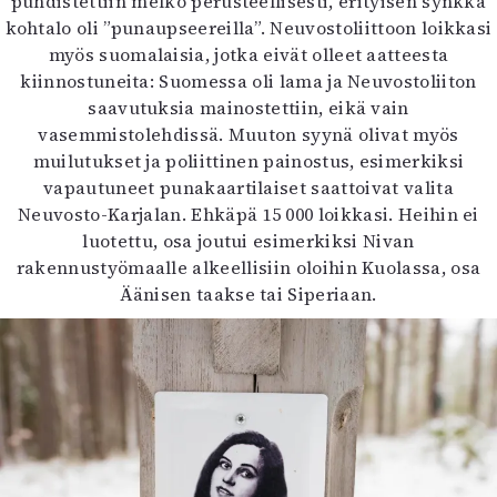
puhdistettiin melko perusteellisesti, erityisen synkkä
kohtalo oli ”punaupseereilla”. Neuvostoliittoon loikkasi
myös suomalaisia, jotka eivät olleet aatteesta
kiinnostuneita: Suomessa oli lama ja Neuvostoliiton
saavutuksia mainostettiin, eikä vain
vasemmistolehdissä. Muuton syynä olivat myös
muilutukset ja poliittinen painostus, esimerkiksi
vapautuneet punakaartilaiset saattoivat valita
Neuvosto-Karjalan. Ehkäpä 15 000 loikkasi. Heihin ei
luotettu, osa joutui esimerkiksi Nivan
rakennustyömaalle alkeellisiin oloihin Kuolassa, osa
Äänisen taakse tai Siperiaan.