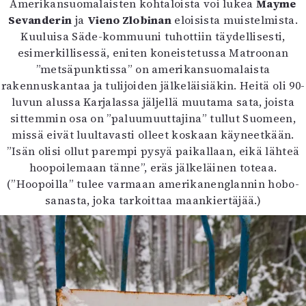
Amerikansuomalaisten kohtaloista voi lukea
Mayme
Sevanderin
ja
Vieno Zlobinan
eloisista muistelmista.
Kuuluisa Säde-kommuuni tuhottiin täydellisesti,
esimerkillisessä, eniten koneistetussa Matroonan
”metsäpunktissa” on amerikansuomalaista
rakennuskantaa ja tulijoiden jälkeläisiäkin. Heitä oli 90-
luvun alussa Karjalassa jäljellä muutama sata, joista
sittemmin osa on ”paluumuuttajina” tullut Suomeen,
missä eivät luultavasti olleet koskaan käyneetkään.
”Isän olisi ollut parempi pysyä paikallaan, eikä lähteä
hoopoilemaan tänne”, eräs jälkeläinen toteaa.
(”Hoopoilla” tulee varmaan amerikanenglannin hobo-
sanasta, joka tarkoittaa maankiertäjää.)