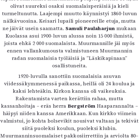
olivat suureksi osaksi suomalaisperäisiä ja kieli
turmeltunutta. Laajempi muutto käynnistyi 1860-luvun
nälkävuosina. Keisari lupaili pioneereille etuja, mutta
ne jäivät usein saamatta.
Samuli Paulaharjun
mukaan
Kuolassa asui 1900-luvun alussa noin 15 000 ihmistä,
joista ehkä 2 000 suomalaista. Muurmannille jäi myös
ennen vallankumousta valmistuneen Muurmannin
radan suomalaisia työläisiä ja ”Läskikapinaan”
osallistuneita.
1920-luvulla sanottiin suomalaisia asuvan
viidessäkymmenessä paikassa, heillä oli 24 koulua ja
kaksi lehteäkin. Kirkon kanssa oli vaikeuksia.
Rakentamista varten kerättiin rahaa, mutta
kassanhoitaja – eräs herra
Bergström
Haaparannalta –
häipyi niiden kanssa Amerikkaan. Kun kirkko viimein
valmistui, jo kohta bolsevikit nousivat valtaan ja tekivät
siitä puoleksi koulun, puoleksi klubin.
Muurmanninsuomalaiset pakkosiirrettiin ja arviolta 80–