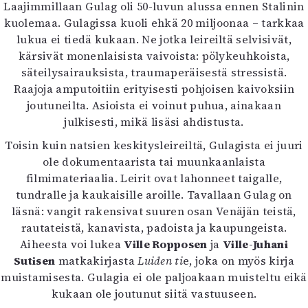
Laajimmillaan Gulag oli 50-luvun alussa ennen Stalinin
kuolemaa. Gulagissa kuoli ehkä 20 miljoonaa – tarkkaa
lukua ei tiedä kukaan. Ne jotka leireiltä selvisivät,
kärsivät monenlaisista vaivoista: pölykeuhkoista,
säteilysairauksista, traumaperäisestä stressistä.
Raajoja amputoitiin erityisesti pohjoisen kaivoksiin
joutuneilta. Asioista ei voinut puhua, ainakaan
julkisesti, mikä lisäsi ahdistusta.
Toisin kuin natsien keskitysleireiltä, Gulagista ei juuri
ole dokumentaarista tai muunkaanlaista
filmimateriaalia. Leirit ovat lahonneet taigalle,
tundralle ja kaukaisille aroille. Tavallaan Gulag on
läsnä: vangit rakensivat suuren osan Venäjän teistä,
rautateistä, kanavista, padoista ja kaupungeista.
Aiheesta voi lukea
Ville Ropposen
ja
Ville-Juhani
Sutisen
matkakirjasta
Luiden ti
e, joka on myös kirja
muistamisesta. Gulagia ei ole paljoakaan muisteltu eikä
kukaan ole joutunut siitä vastuuseen.