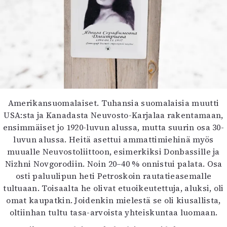
Amerikansuomalaiset. Tuhansia suomalaisia muutti
USA:sta ja Kanadasta Neuvosto-Karjalaa rakentamaan,
ensimmäiset jo 1920-luvun alussa, mutta suurin osa 30-
luvun alussa. Heitä asettui ammattimiehinä myös
muualle Neuvostoliittoon, esimerkiksi Donbassille ja
Nizhni Novgorodiin. Noin 20–40 % onnistui palata. Osa
osti paluulipun heti Petroskoin rautatieasemalle
tultuaan. Toisaalta he olivat etuoikeutettuja, aluksi, oli
omat kaupatkin. Joidenkin mielestä se oli kiusallista,
oltiinhan tultu tasa-arvoista yhteiskuntaa luomaan.