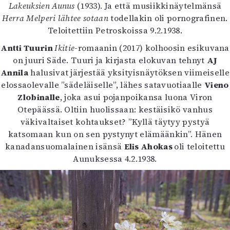
Lakeuksien Aunus
(1933). Ja että musiikkinäytelmänsä
Herra Melperi lähtee sotaan
todellakin oli pornografinen.
Teloitettiin Petroskoissa 9.2.1938.
Antti Tuurin
Ikitie
-romaanin (2017) kolhoosin esikuvana
on juuri Säde. Tuuri ja kirjasta elokuvan tehnyt
AJ
Annila
halusivat järjestää yksityisnäytöksen viimeiselle
elossaolevalle ”sädeläiselle”, lähes satavuotiaalle
Vieno
Zlobinalle
, joka asui pojanpoikansa luona Viron
Otepäässä. Oltiin huolissaan: kestäisikö vanhus
väkivaltaiset kohtaukset? ”Kyllä täytyy pystyä
katsomaan kun on sen pystynyt elämäänkin”. Hänen
kanadansuomalainen isänsä
Elis Ahokas
oli teloitettu
Aunuksessa 4.2.1938.