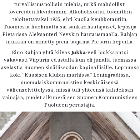
turvallisuuspoliisin miehiä, mikä mahdollisti
tovereiden likvidoinnin. Alkoholisoitui, tuomittiin
teloitettavaksi 1935, ehti kuolla keuhkotautiin.
Tuomiosta huolimatta sai sankarihautajaiset, leposija
Pietarissa Aleksanteri Nevskin hautausmaalla. Rahjan
mukaan on nimetty pieni taajama Pietarin liepeillä.
Eino Rahjan yhtä kiivas
Jukka
-veli loukkaantui
vakavasti Viipurin edustalla kun oli junalla tuomassa
aselastia Suomen sisällissodan kapinallisille. Loppunsa
koki ”Kuusisen klubin murhissa” Leningradissa,
suomalaiskommunistien keskinäisessä
välienselvittelyssä, missä tuli yhteensä kahdeksan
vainajaa, puolet alkuperäisen Suomen Kommunistisen
Puolueen perustajia.