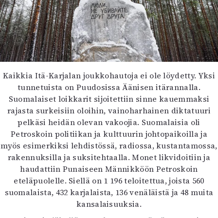
Kaikkia Itä-Karjalan joukkohautoja ei ole löydetty. Yksi
tunnetuista on Puudosissa Äänisen itärannalla.
Suomalaiset loikkarit sijoitettiin sinne kauemmaksi
rajasta surkeisiin oloihin, vainoharhainen diktatuuri
pelkäsi heidän olevan vakoojia. Suomalaisia oli
Petroskoin politiikan ja kulttuurin johtopaikoilla ja
myös esimerkiksi lehdistössä, radiossa, kustantamossa,
rakennuksilla ja suksitehtaalla. Monet likvidoitiin ja
haudattiin Punaiseen Männikköön Petroskoin
eteläpuolelle. Siellä on 1 196 teloitettua, joista 560
suomalaista, 432 karjalaista, 136 venäläistä ja 48 muita
kansalaisuuksia.