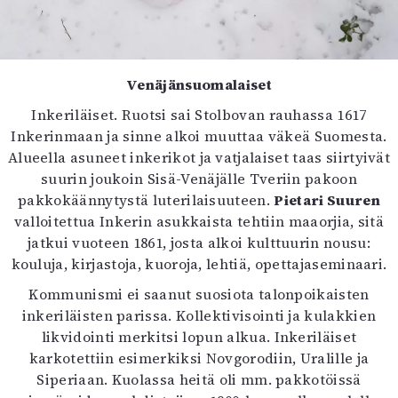
Venäjänsuomalaiset
Inkeriläiset. Ruotsi sai Stolbovan rauhassa 1617
Inkerinmaan ja sinne alkoi muuttaa väkeä Suomesta.
Alueella asuneet inkerikot ja vatjalaiset taas siirtyivät
suurin joukoin Sisä-Venäjälle Tveriin pakoon
pakkokäännytystä luterilaisuuteen.
Pietari Suuren
valloitettua Inkerin asukkaista tehtiin maaorjia, sitä
jatkui vuoteen 1861, josta alkoi kulttuurin nousu:
kouluja, kirjastoja, kuoroja, lehtiä, opettajaseminaari.
Kommunismi ei saanut suosiota talonpoikaisten
inkeriläisten parissa. Kollektivisointi ja kulakkien
likvidointi merkitsi lopun alkua. Inkeriläiset
karkotettiin esimerkiksi Novgorodiin, Uralille ja
Siperiaan. Kuolassa heitä oli mm. pakkotöissä