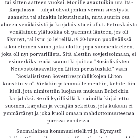
tai sitten aatteen vuoksi. Monille avautuikin ura Itä-
Karjalassa – tulijat olivat jonkin verran sivistystä
saaneita tai ainakin lukutaitoisia, mitä suurin osa
alueen venäläisistä ja karjalaisista ei ollut. Petroskoista
venäläinen yläluokka oli paennut länteen, jos oli
älynnyt, tai istui jo leireillä.19 30-luvun puolivälissä
alkoi etninen vaino, joka ulottui jopa suomenkieleen,
joka oli nyt porvarillista. Sitä alettiin sovjetisoimaan, ei
esimerkiksi enää saanut kirjoittaa ”Sosialististen
Neuvostotasavaltojen Liiton perustuslaki” vaan
”Sosialististen Sovettirespublikkojen Liiton
konstitutsio”. Vieläkin pitemmälle mentiin, kehitettiin
kieli, jota nimitettiin luojansa mukaan Bubrichin
karjalaksi. Se oli kyrillisillä kirjaimilla kirjoitettu
suomen, karjalan ja venäjän sekoitus, jota kukaan ei
ymmärtänyt ja joka kuoli omaan mahdottomuuteensa
parissa vuodessa.
Suomalainen kommunistieliitti ja älymystö