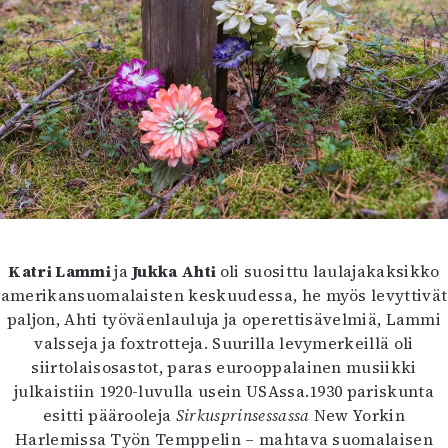
Katri Lammi
ja
Jukka Ahti
oli suosittu laulajakaksikko
amerikansuomalaisten keskuudessa, he myös levyttivät
paljon, Ahti työväenlauluja ja operettisävelmiä, Lammi
valsseja ja foxtrotteja. Suurilla levymerkeillä oli
siirtolaisosastot, paras eurooppalainen musiikki
julkaistiin 1920-luvulla usein USAssa.1930 pariskunta
esitti päärooleja
Sirkusprinsessassa
New Yorkin
Harlemissa Työn Temppelin – mahtava suomalaisen