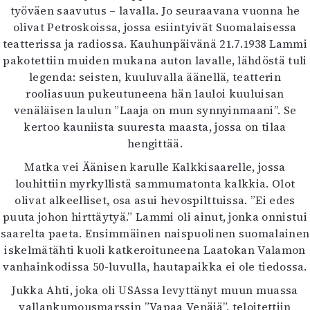
työväen saavutus – lavalla. Jo seuraavana vuonna he
olivat Petroskoissa, jossa esiintyivät Suomalaisessa
teatterissa ja radiossa. Kauhunpäivänä 21.7.1938 Lammi
pakotettiin muiden mukana auton lavalle, lähdöstä tuli
legenda: seisten, kuuluvalla äänellä, teatterin
rooliasuun pukeutuneena hän lauloi kuuluisan
venäläisen laulun ”Laaja on mun synnyinmaani”. Se
kertoo kauniista suuresta maasta, jossa on tilaa
hengittää.
Matka vei Äänisen karulle Kalkkisaarelle, jossa
louhittiin myrkyllistä sammumatonta kalkkia. Olot
olivat alkeelliset, osa asui hevospilttuissa. ”Ei edes
puuta johon hirttäytyä.” Lammi oli ainut, jonka onnistui
saarelta paeta. Ensimmäinen naispuolinen suomalainen
iskelmätähti kuoli katkeroituneena Laatokan Valamon
vanhainkodissa 50-luvulla, hautapaikka ei ole tiedossa.
Jukka Ahti, joka oli USAssa levyttänyt muun muassa
vallankumousmarssin ”Vapaa Venäjä”, teloitettiin