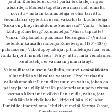
joutui. Kuulustelut olivat paitsi brutaaleja myös
absurdeja. Monesti tapettavien määrä oli ennalta
sovittu – mitään kuulusteluja ei olisi tarvittu.
Suomalaisia syytettiin usein vakoilusta: kuulustelija:
”Kuka on yhteyshenkilönne Suomessa?” Vanki: ”Johan
Ludvig Runeberg.” Kuulustelija: ”Missä tapaatte?”
Vanki: ”Esplanadin puistossa Helsingissä.” (Viittaa
tietenkin kansallisrunoilija Runebergin (1804–1877)
patsaaseen.) Vakoilupöytäkirjat piti allekirjoittaa, eräs
vanki kirjoitti nimekseen ”Tehty Juttu”, mitä venäläinen
kuulustelija ei varmaan ymmärtänyt.
Vainot liitetään usein Staliniin, muttei
Leninilläkään
ollut mitään väkivaltaa vastaan. ”Proletariaatin
vallankumouksellinen diktatuuri on valtaa, johon on
päästy ja jota ylläpidetään proletariaatin porvaristoa
vastaan käyttämän väkivallan avulla, valtaa, jota
mitkään lait eivät koske” kirjoitti hän 1919. Alan
ihmisille ilmestyi oma lehtikin nimeltä
Krasnyi Terror
,
Punainen terrori.