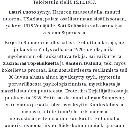
Teloitettiin siellä 15.11.1937.
Lauri Luoto
syntyi Hämeen maaseudulla, muutti
nuorena USA:han, palasi osallistumaan sisällissotaan,
pakeni 1918 Venäjälle. Soti Koltšakin valkoarmeijaa
vastaan Siperiassa.
Kirjoitti Suomen sisällissodasta kehuttuja kirjoja, ne
julkaistiin Yhdysvalloissa 1920-luvulla, mikä
myöhemmin oli raskauttava tekijä. Sai vaikutteita
Zacharias Topeliukselta
ja
Santeri Ivalolta
, teki myös
kokeilevaa proosaa. Kun sosialistisesta realismista tuli
30-luvun alussa ainoa hyväksytty tyyli, syytettiin
porvarillisesta psykologisoinnista, mystiikasta ja
marxilaisuuden puutteesta. Erotettiin Kirjailijaliitosta ja
puolueesta 1935. Yritti saada muuttolupaa Suomeen;
vain vaimo ja poika olisi hyväksytty. Kuulusteluissa
myönsi (kidutettuna?) haukkuneensa
neuvostojärjestelmää mutkan kautta kehumalla
amerikansuomalaisten Säde-kommuunia kirjassaan