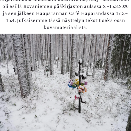
Kirjat
oli esillä Rovaniemen pääkirjaston aulassa 2.–15.3.2020
In English
ja sen jälkeen Haaparannan Café Haparandassa 17.3.–
Esitystaide
15.4. Julkaisemme tässä näyttelyn tekstit sekä osan
Arkisto
kuvamateriaalista.
Lehdet
4/2026
2–3/2026
1/2026
6/2025
5/2025 saame
5/2025
Lehtiarkisto
Info
Tilaus ja irtonumerot
Yhteistyössä
Toimitus