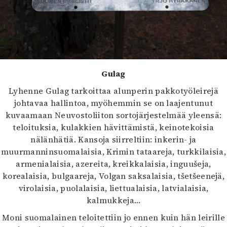
Gulag
Lyhenne Gulag tarkoittaa alunperin pakkotyöleirejä
johtavaa hallintoa, myöhemmin se on laajentunut
kuvaamaan Neuvostoliiton sortojärjestelmää yleensä:
teloituksia, kulakkien hävittämistä, keinotekoisia
nälänhätiä. Kansoja siirreltiin: inkerin- ja
muurmanninsuomalaisia, Krimin tataareja, turkkilaisia,
armenialaisia, azereita, kreikkalaisia, inguušeja,
korealaisia, bulgaareja, Volgan saksalaisia, tšetšeenejä,
virolaisia, puolalaisia, liettualaisia, latvialaisia,
kalmukkeja…
Moni suomalainen teloitettiin jo ennen kuin hän leirille