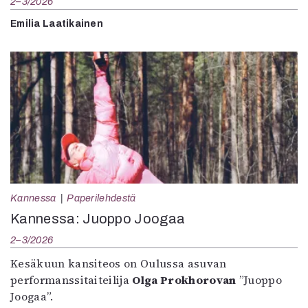
2–3/2026
Emilia Laatikainen
Kannessa
Paperilehdestä
Kannessa: Juoppo Joogaa
2–3/2026
Kesäkuun kansiteos on Oulussa asuvan
performanssitaiteilija
Olga Prokhorovan
”Juoppo
Joogaa”.