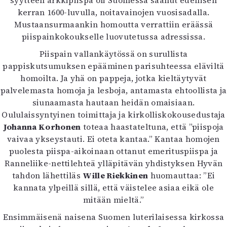
syytteen arkkipiispa oli Suomessa saanut edellisen
kerran 1600-luvulla, noitavainojen vuosisadalla.
Mustaansurmaankin homoutta verrattiin eräässä
piispainkokoukselle luovutetussa adressissa.
Piispain vallankäytössä on surullista
pappiskutsumuksen epääminen parisuhteessa eläviltä
homoilta. Ja yhä on pappeja, jotka kieltäytyvät
palvelemasta homoja ja lesboja, antamasta ehtoollista ja
siunaamasta hautaan heidän omaisiaan.
Oululaissyntyinen toimittaja ja kirkolliskokousedustaja
Johanna Korhonen
toteaa haastateltuna, että ”piispoja
vaivaa ykseystauti. Ei oteta kantaa.” Kantaa homojen
puolesta piispa-aikoinaan ottanut emerituspiispa ja
Ranneliike-nettilehteä ylläpitävän yhdistyksen Hyvän
tahdon lähettiläs
Wille Riekkinen
huomauttaa: ”Ei
kannata ylpeillä sillä, että väistelee asiaa eikä ole
mitään mieltä.”
Ensimmäisenä naisena Suomen luterilaisessa kirkossa