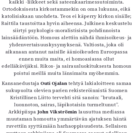
kaikki -liikkeet sekä sateenkaarimessutoiminta.
Ortodoksisesta kirkostammekin on oma lukunsa, eikä
katolisiakaan unohdeta. Teos ei käperry kirkon sisälle;
Raittila taustoittaa hyvin aiheensa. Julkinen keskustelu
siirtyi psykologis-moralistisista pohdinnoista
lainsäädäntöön. Homous alettiin nähdä ihmisoikeus- ja
yhdenvertaisuuskysymyksenä. Valtiosta, joka oli
aikanaan antanut naisille äänioikeuden Euroopassa
ennen muita maita, ei homoasiassa ollut
edelläkävijäksi. Rikos- ja sairausluokituksesta homous
poistui meillä muita länsimaita myöhemmin.
Kansanedustaja
Outi Ojalan
tehtyä lakialoitteen samaa
sukupuolta olevien parien rekisteröinnistä Suomen
Kristillinen Liitto tervehti sitä sanoin: ”brutaali,
luonnoton, sairas, läpikotaisin turmeltunut”.
Arkkipiispa
John Vikströmin
lausuttua mediassa
muutaman homoutta ymmärtävän ajatuksen häntä
ruvettiin syyttämään harhaoppisuudesta. Sellaisen