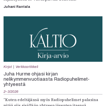
Juhani Rantala
Kirjat
Verkkoartikkeli
Juha Hurme ohjasi kirjan
nelikymmenvuotiaasta Radiopuhelimet-
yhtyeestä
2–3/2026
”Kuten edeltäjänsä myös Radiopuhelimet palasina
pitää siis sisällään yhtyeen jäsenten itsensä