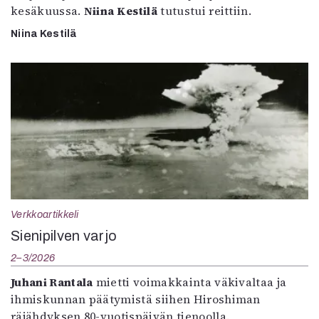
kesäkuussa.
Niina Kestilä
tutustui reittiin.
Niina Kestilä
Verkkoartikkeli
Sienipilven varjo
2–3/2026
Juhani Rantala
mietti voimakkainta väkivaltaa ja
ihmiskunnan päätymistä siihen Hiroshiman
räjähdyksen 80-vuotispäivän tienoolla.