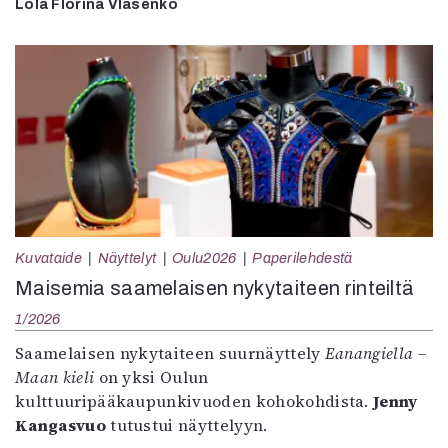
Lölä Florina Vlasenko
Kuvataide
Näyttelyt
Oulu2026
Paperilehdestä
Maisemia saamelaisen nykytaiteen rinteiltä
1/2026
Saamelaisen nykytaiteen suurnäyttely
Eanangiella –
Maan kieli
on yksi Oulun
kulttuuripääkaupunkivuoden kohokohdista.
Jenny
Kangasvuo
tutustui näyttelyyn.