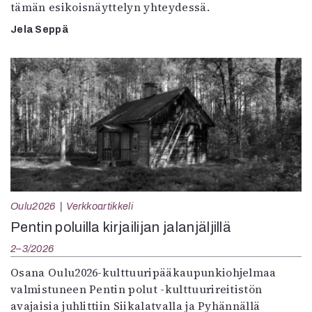
tämän esikoisnäyttelyn yhteydessä.
Jela Seppä
Oulu2026
Verkkoartikkeli
Pentin poluilla kirjailijan jalanjäljillä
2–3/2026
Osana Oulu2026-kulttuuripääkaupunkiohjelmaa
valmistuneen Pentin polut -kulttuurireitistön
avajaisia juhlittiin Siikalatvalla ja Pyhännällä