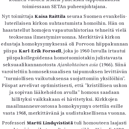
Kirjat
toimiessaan SETAn puheenjohtajana.
In English
Nyt toimittaja
Kaisa Raittila
Esitystaide
seuraa Suomen evankelis-
luterilaisen kirkon suhtautumista homoihin. Hän on
Arkisto
haastatellut homojen vapautushistoriaa tehneitä vielä
teoksensa ilmestymisvuonna. Merkittävä kirkon
Lehdet
edustaja homokysymyksessä oli Porvoon hiippakunnan
4/2026
piispa
Karl-Erik Forssell
, joka jo 1960-luvulla irtautui
2–3/2026
piispakollegoidensa homotuomiotakin julistavasta
1/2026
seksuaalikannanotosta
Ajankohtainen asia
(1966). Siinä
6/2025
varoiteltiin homoseksuaalisen taipumuksen levittävän
5/2025 saame
”turmiollisen vaikutuksensa suojattomiin yksilöihin”.
5/2025
Piispat arvelivat optimistisesti, että ”kristillisen uskon
Lehtiarkisto
ja sopivan lääkehoidon avulla” homous saadaan
hillityksi vaikkakaan ei hävitetyksi. Kirkkojen
Info
maailmanneuvostossa homokysymys otettiin esille
vasta 1968, merkittävänä ja uudistuksellisena vuonna.
Tilaus ja irtonumerot
Yhteistyössä
Professori
Martti Lindqvististä
tuli homouteen laajasti
Toimitus