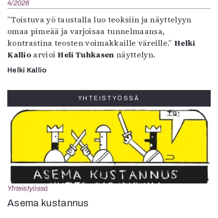
4/2026
”Toistuva yö taustalla luo teoksiin ja näyttelyyn
omaa pimeää ja varjoisaa tunnelmaansa,
kontrastina teosten voimakkaille väreille.”
Helki
Kallio
arvioi
Heli Tuhkasen
näyttelyn.
Helki Kallio
YHTEISTYÖSSÄ
Yhteistyössä
Asema kustannus