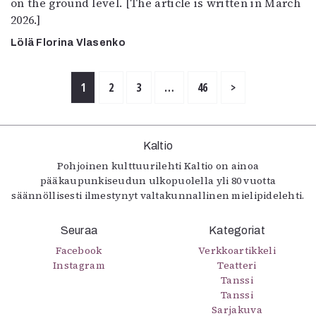
on the ground level. [The article is written in March
2026.]
Lölä Florina Vlasenko
1
2
3
…
46
>
Kaltio
Pohjoinen kulttuurilehti Kaltio on ainoa
pääkaupunkiseudun ulkopuolella yli 80 vuotta
säännöllisesti ilmestynyt valtakunnallinen mielipidelehti.
Seuraa
Kategoriat
Facebook
Verkkoartikkeli
Instagram
Teatteri
Tanssi
Tanssi
Sarjakuva