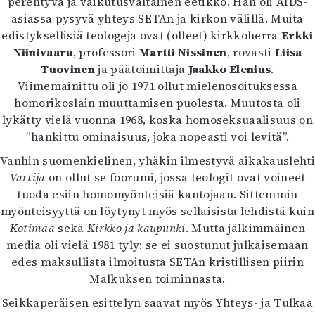
perehtyvä ja vaikutusvaltainen eetikko. Hän oli AIDS-
Mediatiedot
asiassa pysyvä yhteys SETAn ja kirkon välillä. Muita
Kaltio ry
edistyksellisiä teologeja ovat (olleet) kirkkoherra
Erkki
Niinivaara
, professori
Martti Nissinen
, rovasti
Liisa
Tuovinen
ja päätoimittaja
Jaakko Elenius
.
Viimemainittu oli jo 1971 ollut mielenosoituksessa
homorikoslain muuttamisen puolesta. Muutosta oli
lykätty vielä vuonna 1968, koska homoseksuaalisuus on
”hankittu ominaisuus, joka nopeasti voi levitä”.
Vanhin suomenkielinen, yhäkin ilmestyvä aikakauslehti
Vartija
on ollut se foorumi, jossa teologit ovat voineet
tuoda esiin homomyönteisiä kantojaan. Sittemmin
myönteisyyttä on löytynyt myös sellaisista lehdistä kuin
Kotimaa
sekä
Kirkko ja kaupunki
. Mutta jälkimmäinen
media oli vielä 1981 tyly: se ei suostunut julkaisemaan
edes maksullista ilmoitusta SETAn kristillisen piirin
Malkuksen toiminnasta.
Seikkaperäisen esittelyn saavat myös Yhteys- ja Tulkaa