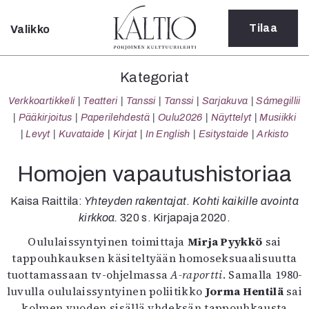
Tilaa
Valikko
Sulje
Kategoriat
Kategoriat
Verkkoartikkeli
Verkkoartikkeli
Teatteri
Tanssi
Tanssi
Sarjakuva
Sámegillii
Teatteri
Pääkirjoitus
Paperilehdestä
Oulu2026
Näyttelyt
Musiikki
Tanssi
Levyt
Kuvataide
Kirjat
In English
Esitystaide
Arkisto
Tanssi
Sarjakuva
Homojen vapautushistoriaa
Sámegillii
Pääkirjoitus
Kaisa Raittila:
Yhteyden rakentajat
.
Kohti kaikille avointa
Paperilehdestä
kirkkoa.
320 s. Kirjapaja 2020.
Oulu2026
Oululaissyntyinen toimittaja
Mirja Pyykkö
sai
Näyttelyt
tappouhkauksen käsiteltyään homoseksuaalisuutta
Musiikki
tuottamassaan tv-ohjelmassa
A-raportti
. Samalla 1980-
Levyt
luvulla oululaissyntyinen poliitikko
Jorma Hentilä
sai
Kuvataide
kolmen vuoden sisällä yhdeksän tappouhkausta