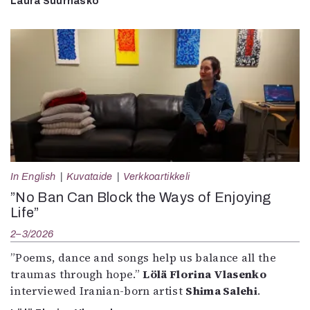
Laura Suurhasko
In English
Kuvataide
Verkkoartikkeli
”No Ban Can Block the Ways of Enjoying
Life”
2–3/2026
”Poems, dance and songs help us balance all the
traumas through hope.”
Lölä Florina Vlasenko
interviewed Iranian-born artist
Shima Salehi
.