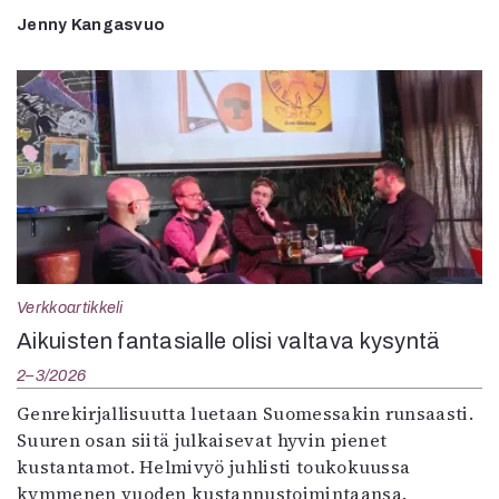
Jenny Kangasvuo
Verkkoartikkeli
Aikuisten fantasialle olisi valtava kysyntä
2–3/2026
Genrekirjallisuutta luetaan Suomessakin runsaasti.
Suuren osan siitä julkaisevat hyvin pienet
kustantamot. Helmivyö juhlisti toukokuussa
kymmenen vuoden kustannustoimintaansa.