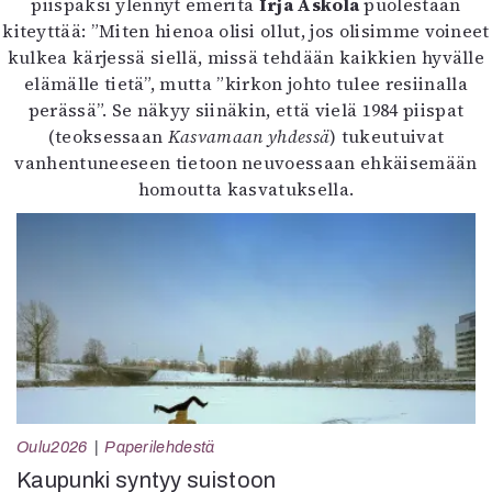
piispaksi ylennyt emerita
Irja Askola
puolestaan
kiteyttää: ”Miten hienoa olisi ollut, jos olisimme voineet
kulkea kärjessä siellä, missä tehdään kaikkien hyvälle
elämälle tietä”, mutta ”kirkon johto tulee resiinalla
perässä”. Se näkyy siinäkin, että vielä 1984 piispat
(teoksessaan
Kasvamaan yhdessä
) tukeutuivat
vanhentuneeseen tietoon neuvoessaan ehkäisemään
homoutta kasvatuksella.
Oulu2026
Paperilehdestä
Kaupunki syntyy suistoon