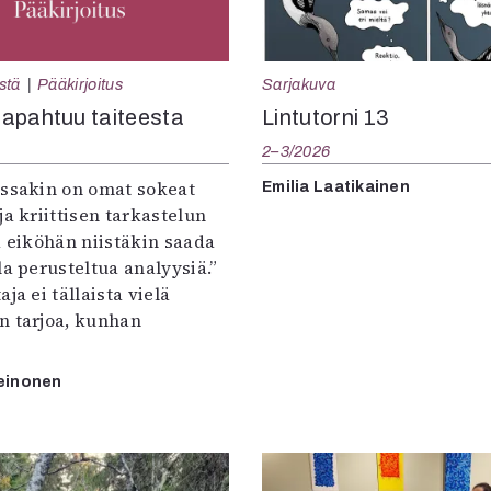
Sarjakuva
stä
Pääkirjoitus
Lintutorni 13
apahtuu taiteesta
2–3/2026
:ssakin on omat sokeat
Emilia Laatikainen
ja kriittisen tarkastelun
a eiköhän niistäkin saada
la perusteltua analyysiä.”
ja ei tällaista vielä
n tarjoa, kunhan
einonen