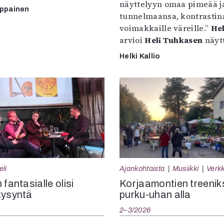
näyttelyyn omaa pimeää ja
mppainen
tunnelmaansa, kontrastin
voimakkaille väreille.”
Hel
arvioi
Heli Tuhkasen
näytt
Helki Kallio
eli
Ajankohtaista
Musiikki
Verkk
 fantasialle olisi
Korjaamontien treenik
kysyntä
purku-uhan alla
2–3/2026