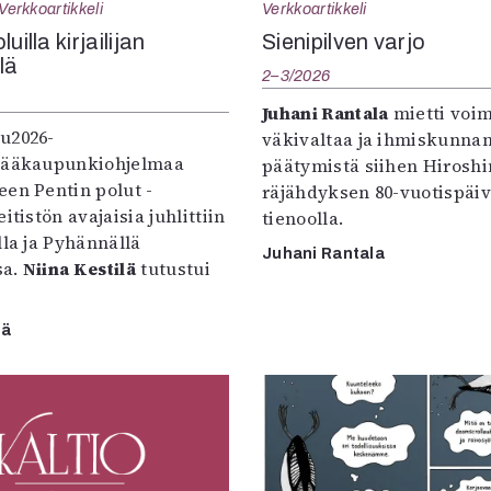
Verkkoartikkeli
Verkkoartikkeli
uilla kirjailijan
Sienipilven varjo
llä
2–3/2026
Juhani Rantala
mietti voi
u2026-
väkivaltaa ja ihmiskunna
pääkaupunkiohjelmaa
päätymistä siihen Hirosh
een Pentin polut -
räjähdyksen 80-vuotispäi
itistön avajaisia juhlittiin
tienoolla.
lla ja Pyhännällä
Juhani Rantala
sa.
Niina Kestilä
tutustui
lä