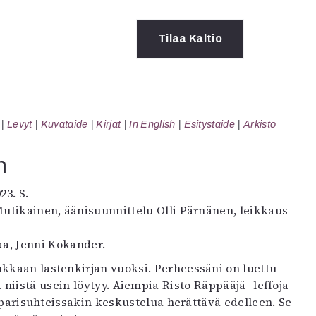
Tilaa
Kaltio
a
Levyt
Kuvataide
Kirjat
In English
Esitystaide
Arkisto
rot
ssä
n
s
dot
23. S.
y
Mutikainen, äänisuunnittelu Olli Pärnänen, leikkaus
a, Jenni Kokander.
ukkaan lastenkirjan vuoksi. Perheessäni on luettu
 niistä usein löytyy. Aiempia Risto Räppääjä -leffoja
 parisuhteissakin keskustelua herättävä edelleen. Se