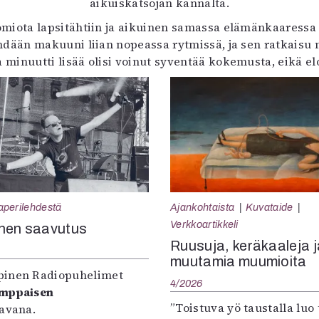
aikuiskatsojan kannalta.
ota lapsitähtiin ja aikuinen samassa elämänkaaressa ol
dään makuuni liian nopeassa rytmissä, ja sen ratkaisu my
inuutti lisää olisi voinut syventää kokemusta, eikä elok
aperilehdestä
Ajankohtaista
Kuvataide
Verkkoartikkeli
nen saavutus
Ruusuja, keräkaaleja j
muutamia muumioita
inen Radiopuhelimet
4/2026
omppaisen
”Toistuva yö taustalla luo 
tavana.