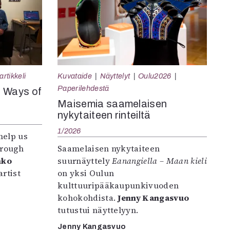
rtikkeli
Kuvataide
Näyttelyt
Oulu2026
Paperilehdestä
e Ways of
Maisemia saamelaisen
nykytaiteen rinteiltä
1/2026
help us
hrough
Saamelaisen nykytaiteen
nko
suurnäyttely
Eanangiella – Maan kieli
rtist
on yksi Oulun
kulttuuripääkaupunkivuoden
kohokohdista.
Jenny Kangasvuo
tutustui näyttelyyn.
Jenny Kangasvuo