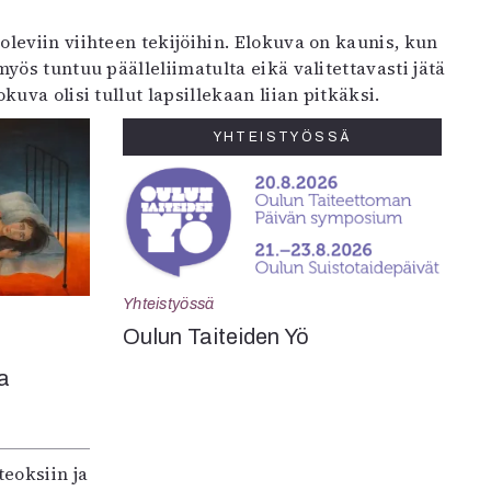
eviin viihteen tekijöihin. Elokuva on kaunis, kun
ös tuntuu päälleliimatulta eikä valitettavasti jätä
uva olisi tullut lapsillekaan liian pitkäksi.
YHTEISTYÖSSÄ
Yhteistyössä
Oulun Taiteiden Yö
a
teoksiin ja