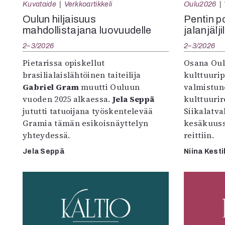
Kuvataide
Verkkoartikkeli
Oulu2026
Oulun hiljaisuus
Pentin pol
mahdollistajana luovuudelle
jalanjälji
2–3/2026
2–3/2026
Pietarissa opiskellut
Osana Oul
brasilialaislähtöinen taiteilija
kulttuuri
Gabriel Gram
muutti Ouluun
valmistun
vuoden 2025 alkaessa.
Jela Seppä
kulttuurire
jututti tatuoijana työskentelevää
Siikalatva
Gramia tämän esikoisnäyttelyn
kesäkuus
yhteydessä.
reittiin.
Jela Seppä
Niina Kesti