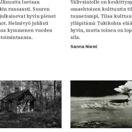
llisuutta luetaan
Välivainiolle on keskittyn
in runsaasti. Suuren
omaehtoisen kulttuurin til
 julkaisevat hyvin pienet
tunnetumpi, Tilaa kulttuur
ot. Helmivyö juhlisti
ylläpitämä Tukikohta elää 
ssa kymmenen vuoden
hyvin, mutta toinen on lo
toimintaansa.
alla.
Sanna Niemi