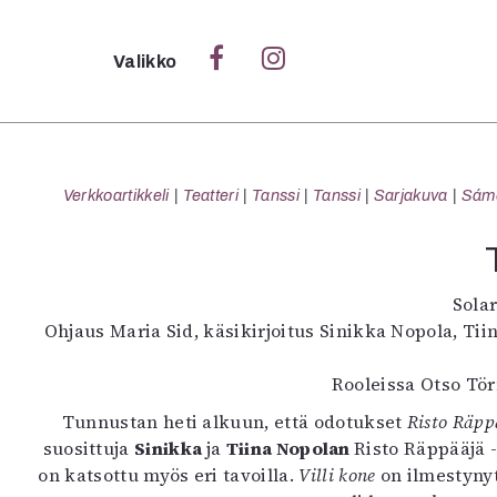
Sulje
Valikko
Ka
Verk
Verkkoartikkeli
Teatteri
Tanssi
Tanssi
Sarjakuva
Sámeg
S
Sola
S
Ohjaus Maria Sid, käsikirjoitus Sinikka Nopola, Ti
Pä
Pap
Rooleissa Otso Tö
Tunnustan heti alkuun, että odotukset
Risto Räppä
suosittuja
Sinikka
ja
Tiina Nopolan
Risto Räppääjä -
on katsottu myös eri tavoilla.
Villi kone
on ilmestynyt