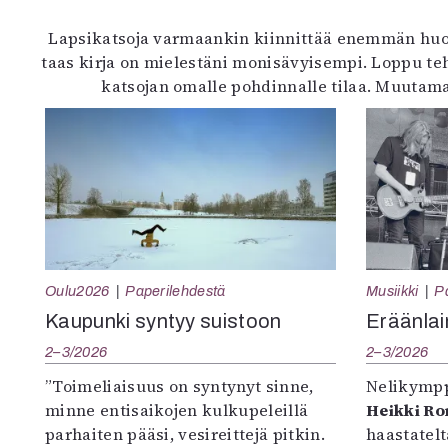
Lapsikatsoja varmaankin kiinnittää enemmän huomi
taas kirja on mielestäni monisävyisempi. Loppu teh
katsojan omalle pohdinnalle tilaa. Muutama m
Oulu2026
Paperilehdestä
Musiikki
P
Kaupunki syntyy suistoon
Eräänlai
2–3/2026
2–3/2026
”Toimeliaisuus on syntynyt sinne,
Nelikympp
minne entisaikojen kulkupeleillä
Heikki R
parhaiten pääsi, vesireittejä pitkin.
haastatel