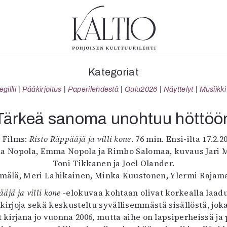
tegoriat
Lehdet
Info
Kategoriat
koartikkeli
4/2026
Tilaus j
illii
Pääkirjoitus
Paperilehdestä
Oulu2026
Näyttelyt
Musiikki
Teatteri
2–3/2026
irtonume
Tanssi
1/2026
Yhteistyö
Tärkeä sanoma unohtuu höttöö
Tanssi
6/2025
Toimitu
arjakuva
5/2025 saame
Mediatie
r Films:
Risto Räppääjä ja villi kone
. 76 min. Ensi-ilta 17.2.20
ámegillii
5/2025
Kaltio r
ina Nopola, Emma Nopola ja Rimbo Salomaa, kuvaus Jari 
äkirjoitus
Lehtiarkisto
Toni Tikkanen ja Joel Olander.
erilehdestä
rmälä, Meri Lahikainen, Minka Kuustonen, Ylermi Rajama
Oulu2026
äjä ja villi kone
-elokuvaa kohtaan olivat korkealla laad
Näyttelyt
kirjoja sekä keskusteltu syvällisemmästä sisällöstä, joka
Musiikki
 kirjana jo vuonna 2006, mutta aihe on lapsiperheissä ja
Levyt