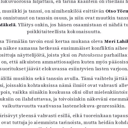
lukuvuorossa hiljattain, eli tarina kääntein oli itselläni
uvataide
, musiikki ja tanssi, on nimihenkilöä esittävän
Kirjat
Otso Tör
en onnistunut on tanssin osuus, ja niin ovat muutkin tan
n English
Mäkelä
sitystaide
. Yllätys onkin, jos hänen osaamistaan ei nähdä
Arkisto
poikkitaiteellista kokonaisuutta.
nassa Törmälän tavoin ensi kertaa mukana oleva
Meri Lahi
soja näkee samassa hetkessä ensimmäiset konfliktin aihee
sittuja näyttelijöitä, joista yksi on
Putouksessa
parhailla
on, että aikuisten ammattiosaajien kuten myös pääosis
suoritukset jäävät elokuvassa esiintyvien lasten varjoon
välillä musiikin sekä tanssin avulla. Tämä vaihtelu jätt
ksi, joissakin kohtauksissa nämä ilmiöt ovat vahvasti al
is, vaikka siinäkin koukussa olisi ollut mielenkiintoist
ksiin on ilahduttavaa, ja toivoisinkin näkeväni enemmä
vaikuttavuutta vaativassa lastenelokuva-genressäkin.
isävyt yleensä vahvasti esillä, eikä tuoreinkaan tapaus
 ovat tuttuja jo aiemmista tarinoista, mutta heidän kohda