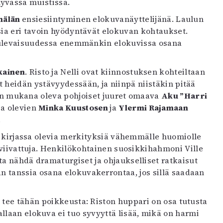
 hyvässä muistissa.
mälän
ensiesiintyminen elokuvanäyttelijänä. Laulun
ssia eri tavoin hyödyntävät elokuvan kohtaukset.
 tulevaisuudessa enemmänkin elokuvissa osana
kainen
. Risto ja Nelli ovat kiinnostuksen kohteiltaan
t heidän ystävyydessään, ja niinpä niistäkin pitää
an mukana oleva pohjoiset juuret omaava
Aku ”Harri
sa olevien
Minka Kuustosen
ja
Ylermi Rajamaan
.
ää kirjassa olevia merkityksiä vähemmälle huomiolle
leviivattuja. Henkilökohtainen suosikkihahmoni Ville
a nähdä dramaturgiset ja ohjaukselliset ratkaisut
n tanssia osana elokuvakerrontaa, jos sillä saadaan
 tee tähän poikkeusta: Riston huppari on osa tutusta
llaan elokuva ei tuo syvyyttä lisää, mikä on harmi