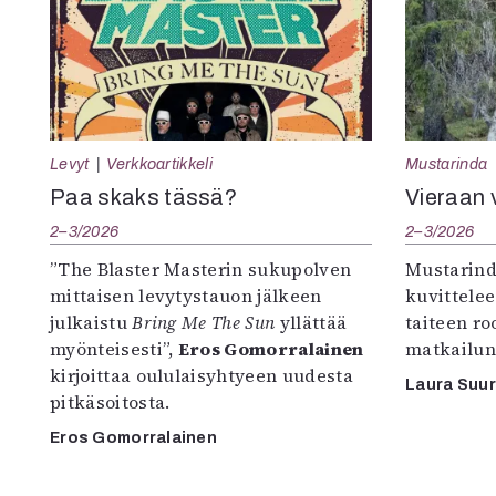
Levyt
Verkkoartikkeli
Mustarinda
Paa skaks tässä?
Vieraan 
2–3/2026
2–3/2026
”The Blaster Masterin sukupolven
Mustarind
mittaisen levytystauon jälkeen
kuvittele
julkaistu
Bring Me The Sun
yllättää
taiteen r
myönteisesti”,
Eros Gomorralainen
matkailun
kirjoittaa oululaisyhtyeen uudesta
Laura Suu
pitkäsoitosta.
Eros Gomorralainen