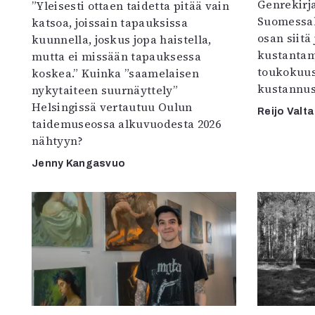
Genrekirja
”Yleisesti ottaen taidetta pitää vain
Suomessak
katsoa, joissain tapauksissa
osan siitä
kuunnella, joskus jopa haistella,
kustantam
mutta ei missään tapauksessa
toukokuu
koskea.” Kuinka ”saamelaisen
kustannus
nykytaiteen suurnäyttely”
Helsingissä vertautuu Oulun
Reijo Valta
taidemuseossa alkuvuodesta 2026
nähtyyn?
Jenny Kangasvuo