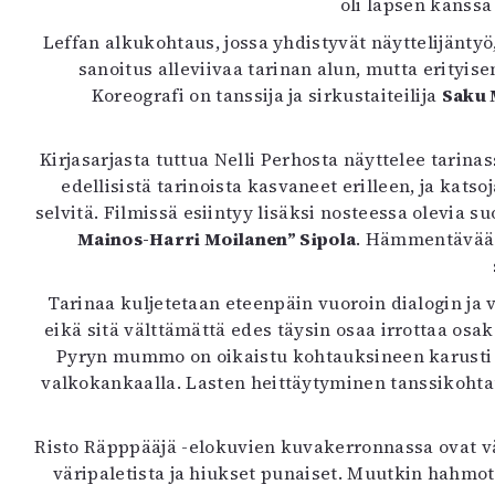
oli lapsen kanssa 
K
Leffan alkukohtaus, jossa yhdistyvät näyttelijäntyö
sanoitus alleviivaa tarinan alun, mutta erityis
I
Koreografi on tanssija ja sirkustaiteilija
Saku 
E
Kirjasarjasta tuttua Nelli Perhosta näyttelee tari
edellisistä tarinoista kasvaneet erilleen, ja kat
selvitä. Filmissä esiintyy lisäksi nosteessa olevia suo
Mainos-Harri Moilanen” Sipola
. Hämmentävää 
Tarinaa kuljetetaan eteenpäin vuoroin dialogin ja 
eikä sitä välttämättä edes täysin osaa irrottaa osa
Pyryn mummo on oikaistu kohtauksineen karusti po
valkokankaalla. Lasten heittäytyminen tanssikohtau
Risto Räpppääjä -elokuvien kuvakerronnassa ovat vär
väripaletista ja hiukset punaiset. Muutkin hahmot