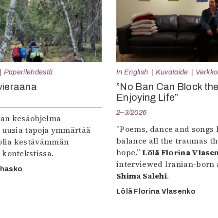
Paperilehdestä
In English
Kuvataide
Verkkoa
vieraana
”No Ban Can Block th
Enjoying Life”
2–3/2026
an kesäohjelma
”Poems, dance and songs 
e uusia tapoja ymmärtää
balance all the traumas t
oolia kestävämmän
hope.”
Lölä Florina Vlase
 kontekstissa.
interviewed Iranian-born a
rhasko
Shima Salehi
.
Lölä Florina Vlasenko