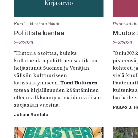
Kirjat
Verkkoartikkeli
Paperilehde
Poliittista luentaa
Muutos t
2–3/2026
2–3/2026
”Historia osoittaa, kuinka
”Oulu2026
kulloinenkin poliittinen säätila on
pisteensä 
heijastunut Suomen ja Venäjän
kohteet, j
välisiin kulttuuriseen
vielä kuul
kanssakäymiseen.
Tomi Huttunen
Päätoimitta
toteaa kirjallisuuden kääntäminen
kuitenkaa
olleen vilkkaampaa maiden välisen
harhailee.
suojasään vuosina.”
Paavo J. H
Juhani Rantala