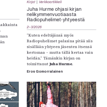
Kirjat
Verkkoartikkeli
Juha Hurme ohjasi kirjan
nelikymmenvuotiaasta
Radiopuhelimet-yhtyeestä
makkainta
2–3/2026
n
”Kuten edeltäjänsä myös
iman
Radiopuhelimet palasina pitää siis
vän
sisällään yhtyeen jäsenten itsensä
kertomaa – mutta tällä kertaa vain
heidän.” Tämänkin kirjan on
toimittanut
Juha Hurme
.
Eros Gomorralainen