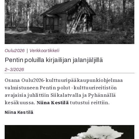
Oulu2026
Verkkoartikkeli
Pentin poluilla kirjailijan jalanjäljillä
2–3/2026
Osana Oulu2026-kulttuuripääkaupunkiohjelmaa
valmistuneen Pentin polut -kulttuurireitistön
avajaisia juhlittiin Siikalatvalla ja Pyhännällä
kesäkuussa.
Niina Kestilä
tutustui reittiin.
Niina Kestilä