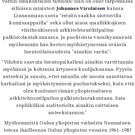
varsin omakohtaisin tarinoin: Hän on ollut tarpomassa
silloisen ministeri
Johannes Virolaisen
kanssa
Linnanmaan suota ”reisiin saakka ulottuvilla
kumisaappailla” sekä ollut ainoa maallikkojäsen
viisihenkisessä arkkitehtuurikilpailun
palkintolautakunnassa. Ja puolitoista vuosikymmentä
myöhemmin hän kertoo myöhästyneensä eräästä
luentotilaisuudesta ”ainakin vartin”:
”Vihdoin saavuin luentopaikalleni ainakin varttitunnin
myöhässä ja kohtasin ärtyneen kuulijakunnan. Pyysin
anteeksi ja sanoin, ettei minulla ole muuta sanottavaa
harhailuni ja myöhästymiseni puolustukseksi, kuin että
olen kuulunut tämän yliopistoalueen
arkkitehtuurilpailun palkintolautakuntaan. Sain
repliikilläni auditoriolta ainakin osittaisen
anteeksiannon.”
Myöhemmistä Oulun yliopiston vaiheista Numminen
toteaa ihailleensa Oulun yliopiston vuosien 1961–1987