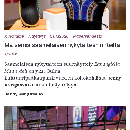
Kuvataide
Näyttelyt
Oulu2026
Paperilehdestä
Maisemia saamelaisen nykytaiteen rinteiltä
1/2026
Saamelaisen nykytaiteen suurnäyttely
Eanangiella –
Maan kieli
on yksi Oulun
kulttuuripääkaupunkivuoden kohokohdista.
Jenny
Kangasvuo
tutustui näyttelyyn.
Jenny Kangasvuo