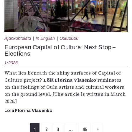
Ajankohtaista
In English
Oulu2026
European Capital of Culture: Next Stop –
Elections
1/2026
What lies beneath the shiny surfaces of Capital of
Culture project?
Lölä Florina Vlasenko
ruminates
on the feelings of Oulu artists and cultural workers
on the ground level. [The article is written in March
2026.]
Lölä Florina Vlasenko
1
2
3
…
46
>