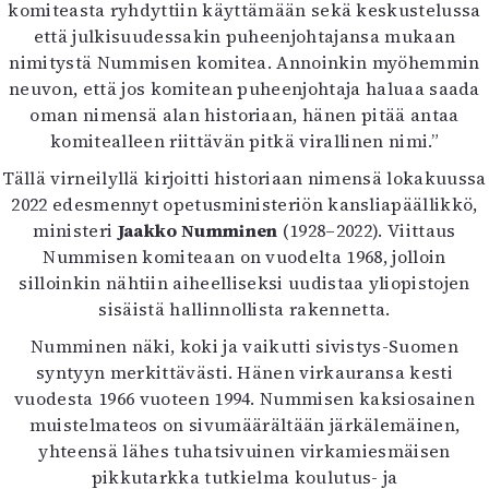
Kirjat
komiteasta ryhdyttiin käyttämään sekä keskustelussa
In English
että julkisuudessakin puheenjohtajansa mukaan
Esitystaide
nimitystä Nummisen komitea. Annoinkin myöhemmin
Arkisto
neuvon, että jos komitean puheenjohtaja haluaa saada
oman nimensä alan historiaan, hänen pitää antaa
komitealleen riittävän pitkä virallinen nimi.”
Lehdet
Tällä virneilyllä kirjoitti historiaan nimensä lokakuussa
4/2026
2022 edesmennyt opetusministeriön kansliapäällikkö,
2–3/2026
ministeri
Jaakko Numminen
(1928–2022). Viittaus
1/2026
Nummisen komiteaan on vuodelta 1968, jolloin
6/2025
silloinkin nähtiin aiheelliseksi uudistaa yliopistojen
5/2025 saame
sisäistä hallinnollista rakennetta.
5/2025
Lehtiarkisto
Numminen näki, koki ja vaikutti sivistys-Suomen
syntyyn merkittävästi. Hänen virkauransa kesti
Info
vuodesta 1966 vuoteen 1994. Nummisen kaksiosainen
muistelmateos on sivumäärältään järkälemäinen,
Tilaus ja irtonumerot
yhteensä lähes tuhatsivuinen virkamiesmäisen
Yhteistyössä
pikkutarkka tutkielma koulutus- ja
Toimitus