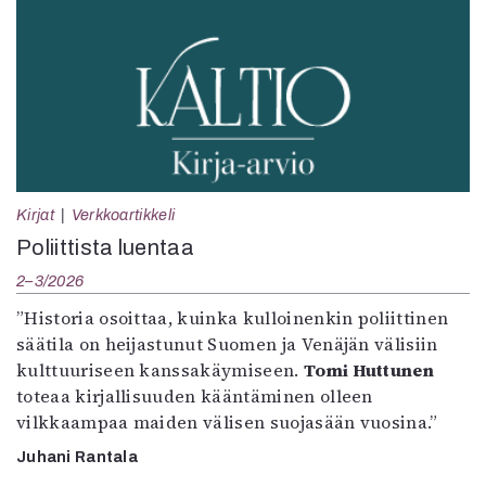
Kirjat
Verkkoartikkeli
Poliittista luentaa
2–3/2026
”Historia osoittaa, kuinka kulloinenkin poliittinen
säätila on heijastunut Suomen ja Venäjän välisiin
kulttuuriseen kanssakäymiseen.
Tomi Huttunen
toteaa kirjallisuuden kääntäminen olleen
vilkkaampaa maiden välisen suojasään vuosina.”
Juhani Rantala