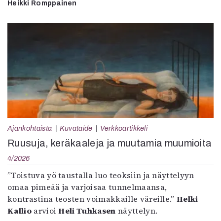
Heikki Romppainen
Ajankohtaista
Kuvataide
Verkkoartikkeli
Ruusuja, keräkaaleja ja muutamia muumioita
4/2026
”Toistuva yö taustalla luo teoksiin ja näyttelyyn
omaa pimeää ja varjoisaa tunnelmaansa,
kontrastina teosten voimakkaille väreille.”
Helki
Kallio
arvioi
Heli Tuhkasen
näyttelyn.