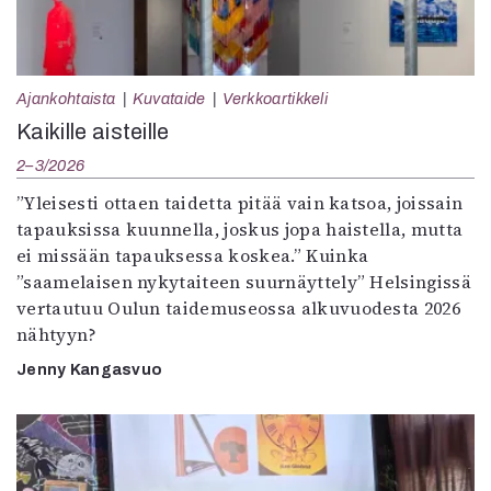
Ajankohtaista
Kuvataide
Verkkoartikkeli
Kaikille aisteille
2–3/2026
”Yleisesti ottaen taidetta pitää vain katsoa, joissain
tapauksissa kuunnella, joskus jopa haistella, mutta
ei missään tapauksessa koskea.” Kuinka
”saamelaisen nykytaiteen suurnäyttely” Helsingissä
vertautuu Oulun taidemuseossa alkuvuodesta 2026
nähtyyn?
Jenny Kangasvuo