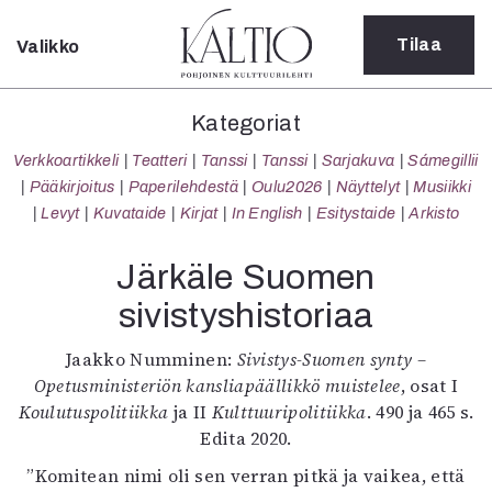
Tilaa
Valikko
Sulje
Kategoriat
Kategoriat
Verkkoartikkeli
Verkkoartikkeli
Teatteri
Tanssi
Tanssi
Sarjakuva
Sámegillii
Teatteri
Pääkirjoitus
Paperilehdestä
Oulu2026
Näyttelyt
Musiikki
Tanssi
Levyt
Kuvataide
Kirjat
In English
Esitystaide
Arkisto
Tanssi
Sarjakuva
Järkäle Suomen
Sámegillii
sivistyshistoriaa
Pääkirjoitus
Paperilehdestä
Jaakko Numminen:
Sivistys-Suomen synty –
Oulu2026
Opetusministeriön kansliapäällikkö muistelee
, osat I
Näyttelyt
Koulutuspolitiikka
ja II
Kulttuuripolitiikka
. 490 ja 465 s.
Musiikki
Edita 2020.
Levyt
Kuvataide
”Komitean nimi oli sen verran pitkä ja vaikea, että