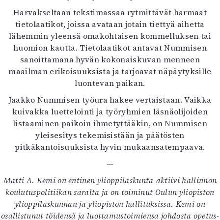
Harvakseltaan tekstimassaa rytmittävät harmaat
tietolaatikot, joissa avataan jotain tiettyä aihetta
lähemmin yleensä omakohtaisen kommelluksen tai
huomion kautta. Tietolaatikot antavat Nummisen
sanoittamana hyvän kokonaiskuvan menneen
maailman erikoisuuksista ja tarjoavat näpäytyksille
luontevan paikan.
Jaakko Nummisen työura hakee vertaistaan. Vaikka
kuivakka luettelointi ja työryhmien läsnäolijoiden
listaaminen paikoin ihmetyttääkin, on Nummisen
yleisesitys tekemisistään ja päätösten
pitkäkantoisuuksista hyvin mukaansatempaava.
—
Matti A. Kemi on entinen ylioppilaskunta-aktiivi hallinnon
koulutuspolitiikan saralta ja on toiminut Oulun yliopiston
ylioppilaskunnan ja yliopiston hallituksissa. Kemi on
osallistunut töidensä ja luottamustoimiensa johdosta opetus-