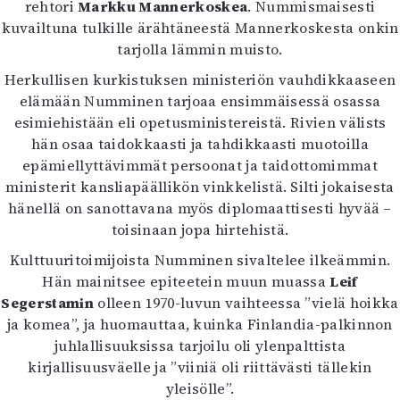
rehtori
Markku Mannerkoskea
. Nummismaisesti
kuvailtuna tulkille ärähtäneestä Mannerkoskesta onkin
tarjolla lämmin muisto.
Herkullisen kurkistuksen ministeriön vauhdikkaaseen
elämään Numminen tarjoaa ensimmäisessä osassa
esimiehistään eli opetusministereistä. Rivien välists
hän osaa taidokkaasti ja tahdikkaasti muotoilla
epämiellyttävimmät persoonat ja taidottomimmat
ministerit kansliapäällikön vinkkelistä. Silti jokaisesta
hänellä on sanottavana myös diplomaattisesti hyvää –
toisinaan jopa hirtehistä.
Kulttuuritoimijoista Numminen sivaltelee ilkeämmin.
Hän mainitsee epiteetein muun muassa
Leif
Segerstamin
olleen 1970-luvun vaihteessa ”vielä hoikka
ja komea”, ja huomauttaa, kuinka Finlandia-palkinnon
juhlallisuuksissa tarjoilu oli ylenpalttista
kirjallisuusväelle ja ”viiniä oli riittävästi tällekin
yleisölle”.