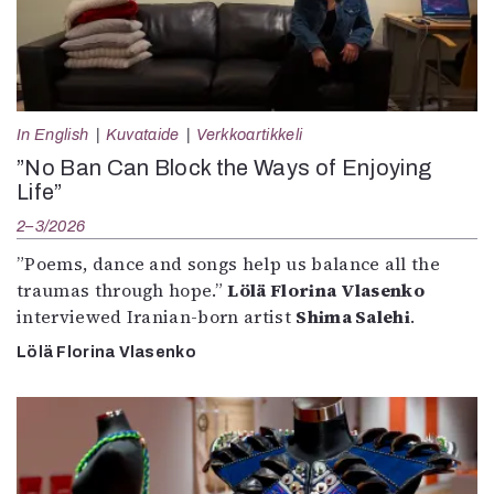
In English
Kuvataide
Verkkoartikkeli
”No Ban Can Block the Ways of Enjoying
Life”
2–3/2026
”Poems, dance and songs help us balance all the
traumas through hope.”
Lölä Florina Vlasenko
interviewed Iranian-born artist
Shima Salehi
.
Lölä Florina Vlasenko