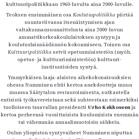
kulttuuripolitiikkaan 1960-luvulta aina 2000-luvulle.
Mediatiedot
Kaltio ry
Teoksen ensimmäinen osa
Koulutuspolitiikka
piirtää
suuntaviivansa itsenäistymisen ajan
valtakunnansuunnittelusta aina 2000-luvun
ammattikorkeakoululaitoksen syntyyn ja
koulutuslainsäädännön kokoamiseen. Toinen osa
Kulttuuripolitiikka
setvii opetusministeriön (myöh.
opetus- ja kulttuuriministeriön) kulttuuri-
instituutioiden syntyä.
Ymmyrkäisen laaja-alaisten aihekokonaisuuksien
ohessa Numminen ehtii kertoa anekdootteja muun
muassa Säätytalon restauroimisesta, sutkautella
entisistä työkavereistaan sekä suhteestaan esimerkiksi
tuolloiseen tasavallan presidentti
Urho Kekkoseen
ja
kertoa perheensä vuosittaisista kuulumisista enemmän
tai vähemmän annaalimuotoisin sähkein.
Oulun yliopiston syntyvaiheet Numminen niputtaa