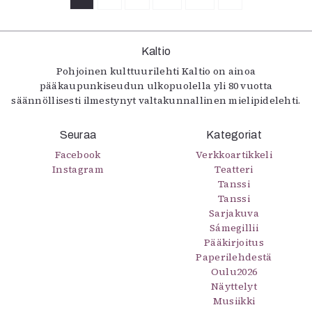
Kaltio
Pohjoinen kulttuurilehti Kaltio on ainoa
pääkaupunkiseudun ulkopuolella yli 80 vuotta
säännöllisesti ilmestynyt valtakunnallinen mielipidelehti.
Seuraa
Kategoriat
Facebook
Verkkoartikkeli
Instagram
Teatteri
Tanssi
Tanssi
Sarjakuva
Sámegillii
Pääkirjoitus
Paperilehdestä
Oulu2026
Näyttelyt
Musiikki