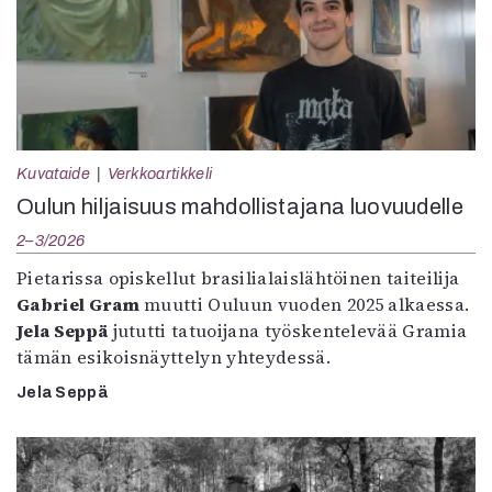
Kuvataide
Verkkoartikkeli
Oulun hiljaisuus mahdollistajana luovuudelle
2–3/2026
Pietarissa opiskellut brasilialaislähtöinen taiteilija
Gabriel Gram
muutti Ouluun vuoden 2025 alkaessa.
Jela Seppä
jututti tatuoijana työskentelevää Gramia
tämän esikoisnäyttelyn yhteydessä.
Jela Seppä