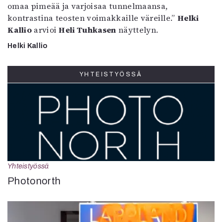
omaa pimeää ja varjoisaa tunnelmaansa,
kontrastina teosten voimakkaille väreille.”
Helki
Kallio
arvioi
Heli Tuhkasen
näyttelyn.
Helki Kallio
YHTEISTYÖSSÄ
Yhteistyössä
Photonorth