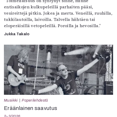
”Toimeliaisuus on syntynyt sinne, minne
entisaikojen kulkupeleillä parhaiten pääsi,
vesireittejä pitkin. Jokea ja merta. Veneillä, ruuhilla,
tukkilautoilla, laivoilla. Talvella hiihtäen tai
eloperäisillä vetopeleillä. Poroilla ja hevosilla.”
Jukka Takalo
Musiikki
Paperilehdestä
Eräänlainen saavutus
2–3/2026