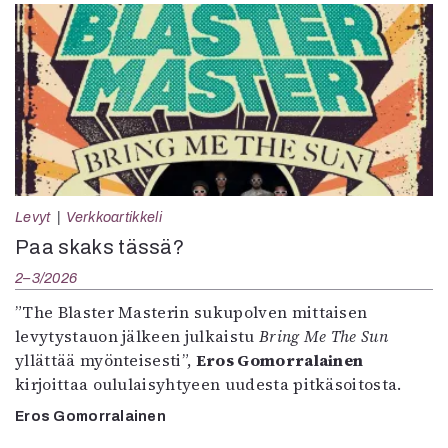
Levyt
Verkkoartikkeli
Paa skaks tässä?
2–3/2026
”The Blaster Masterin sukupolven mittaisen
levytystauon jälkeen julkaistu
Bring Me The Sun
yllättää myönteisesti”,
Eros Gomorralainen
kirjoittaa oululaisyhtyeen uudesta pitkäsoitosta.
Eros Gomorralainen