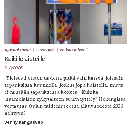
Ajankohtaista
Kuvataide
Verkkoartikkeli
Kaikille aisteille
2–3/2026
”Yleisesti ottaen taidetta pitää vain katsoa, joissain
tapauksissa kuunnella, joskus jopa haistella, mutta
ei missään tapauksessa koskea.” Kuinka
”saamelaisen nykytaiteen suurnäyttely” Helsingissä
vertautuu Oulun taidemuseossa alkuvuodesta 2026
nähtyyn?
Jenny Kangasvuo