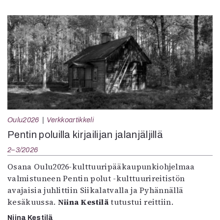
Oulu2026
Verkkoartikkeli
Pentin poluilla kirjailijan jalanjäljillä
2–3/2026
Osana Oulu2026-kulttuuripääkaupunkiohjelmaa
valmistuneen Pentin polut -kulttuurireitistön
avajaisia juhlittiin Siikalatvalla ja Pyhännällä
kesäkuussa.
Niina Kestilä
tutustui reittiin.
Niina Kestilä