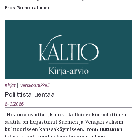
Eros Gomorralainen
Kirjat
Verkkoartikkeli
Poliittista luentaa
2–3/2026
”Historia osoittaa, kuinka kulloinenkin poliittinen
säätila on heijastunut Suomen ja Venäjän välisiin
kulttuuriseen kanssakäymiseen.
Tomi Huttunen
toteaa kirjallisuuden kääntäminen olleen