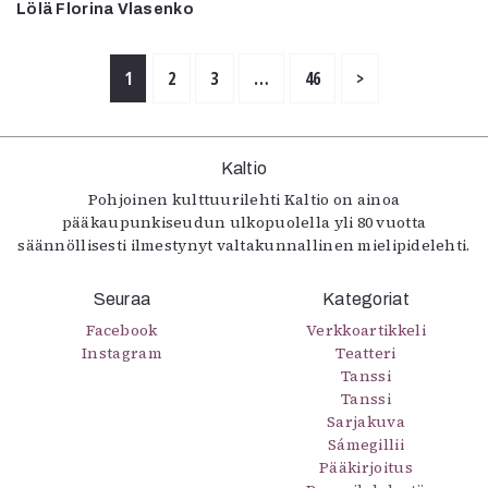
Lölä Florina Vlasenko
1
2
3
…
46
>
Kaltio
Pohjoinen kulttuurilehti Kaltio on ainoa
pääkaupunkiseudun ulkopuolella yli 80 vuotta
säännöllisesti ilmestynyt valtakunnallinen mielipidelehti.
Seuraa
Kategoriat
Facebook
Verkkoartikkeli
Instagram
Teatteri
Tanssi
Tanssi
Sarjakuva
Sámegillii
Pääkirjoitus