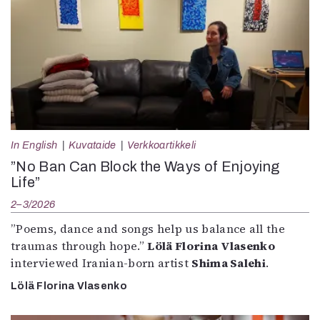
In English
Kuvataide
Verkkoartikkeli
”No Ban Can Block the Ways of Enjoying
Life”
2–3/2026
”Poems, dance and songs help us balance all the
traumas through hope.”
Lölä Florina Vlasenko
interviewed Iranian-born artist
Shima Salehi
.
Lölä Florina Vlasenko