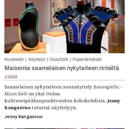
Kuvataide
Näyttelyt
Oulu2026
Paperilehdestä
Maisemia saamelaisen nykytaiteen rinteiltä
1/2026
Saamelaisen nykytaiteen suurnäyttely
Eanangiella –
Maan kieli
on yksi Oulun
kulttuuripääkaupunkivuoden kohokohdista.
Jenny
Kangasvuo
tutustui näyttelyyn.
Jenny Kangasvuo