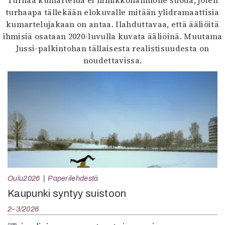
Turhaa kumartelua ei nimikkohahmolle suoda, joten
turhaapa tällekään elokuvalle mitään ylidramaattisia
kumartelujakaan on antaa. Ilahduttavaa, että ääliöitä
ihmisiä osataan 2020-luvulla kuvata ääliöinä. Muutama
Jussi-palkintohan tällaisesta realistisuudesta on
noudettavissa.
Oulu2026
Paperilehdestä
Kaupunki syntyy suistoon
2–3/2026