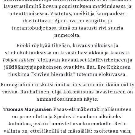
lavastustiimiltä kovan ponnistuksen matkimisessa ja
toteuttamisessa. Vaatetus, meikit ja kampaukset
ihastuttavat. Ajankuva on vangittu, ja
tuotantobudjetissa tämä on taatusti rivi suuria
numeroita.
Rööki röyhyää tiheään, kuvauspaikoissa ja
studiokohtauksissa on kivasti hässäkkää ja kaaosta.
Pohjan tähteet
-elokuvan kuvaukset klaffivirheineen ja
jälkiäänitysjupakoineen ovat kiva lisä. Ere Kokkosen
tiuskima ”kuvien hierarkia” toteutuu elokuvassa.
Koreografioihin sketsi-imitaatioissa on niin ikään nähty
vaivaa. Rauhallinen, ehjä kokonaisuus lavasteineen on
ammattiosaamisen näyte.
Tuomas Marjamäen
Pasas-elämäkertakirjallisuuteen
on paneuduttu ja Spedestä saadaan aikaiseksi
kulmikas, joskin tunnistettava kuumakalle. Reilu
valinta on, ettei ilkeillä tai mässäillä: osoitetaan vain,