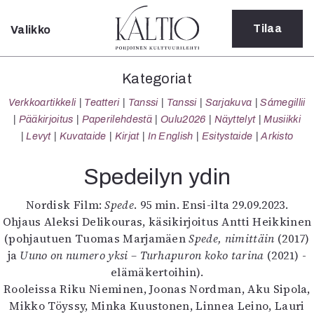
Tilaa
Valikko
Sulje
Kategoriat
Kategoriat
Verkkoartikkeli
Verkkoartikkeli
Teatteri
Tanssi
Tanssi
Sarjakuva
Sámegillii
Teatteri
Pääkirjoitus
Paperilehdestä
Oulu2026
Näyttelyt
Musiikki
Tanssi
Levyt
Kuvataide
Kirjat
In English
Esitystaide
Arkisto
Tanssi
Sarjakuva
Spedeilyn ydin
Sámegillii
Pääkirjoitus
Nordisk Film:
Spede
. 95 min. Ensi-ilta 29.09.2023.
Paperilehdestä
Ohjaus Aleksi Delikouras, käsikirjoitus Antti Heikkinen
Oulu2026
(pohjautuen Tuomas Marjamäen
Spede, nimittäin
(2017)
Näyttelyt
ja
Uuno on numero yksi – Turhapuron koko tarina
(2021) -
Musiikki
elämäkertoihin).
Levyt
Rooleissa Riku Nieminen, Joonas Nordman, Aku Sipola,
Kuvataide
Mikko Töyssy, Minka Kuustonen, Linnea Leino, Lauri