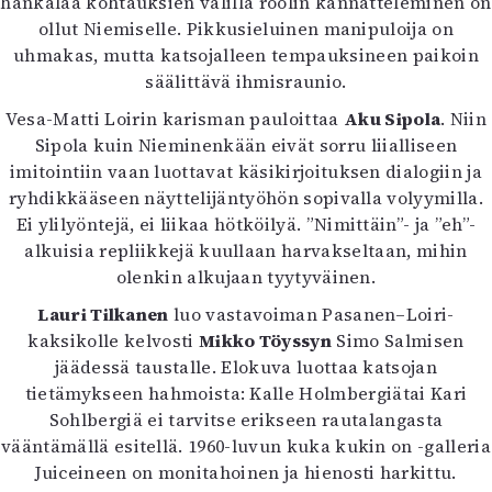
hankalaa kohtauksien välillä roolin kannatteleminen on
Mediatiedot
ollut Niemiselle. Pikkusieluinen manipuloija on
Kaltio ry
uhmakas, mutta katsojalleen tempauksineen paikoin
säälittävä ihmisraunio.
Vesa-Matti Loirin karisman pauloittaa
Aku Sipola
. Niin
Sipola kuin Nieminenkään eivät sorru liialliseen
imitointiin vaan luottavat käsikirjoituksen dialogiin ja
ryhdikkääseen näyttelijäntyöhön sopivalla volyymilla.
Ei ylilyöntejä, ei liikaa hötköilyä. ”Nimittäin”- ja ”eh”-
alkuisia repliikkejä kuullaan harvakseltaan, mihin
olenkin alkujaan tyytyväinen.
Lauri Tilkanen
luo vastavoiman Pasanen–Loiri-
kaksikolle kelvosti
Mikko Töyssyn
Simo Salmisen
jäädessä taustalle. Elokuva luottaa katsojan
tietämykseen hahmoista: Kalle Holmbergiätai Kari
Sohlbergiä ei tarvitse erikseen rautalangasta
vääntämällä esitellä. 1960-luvun kuka kukin on -galleria
Juiceineen on monitahoinen ja hienosti harkittu.