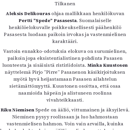
Kirjat
Tilkanen
In English
Aleksis Delikouras
ohjaa mallikkaan henkilökuvan
Esitystaide
Pertti ”Spede” Pasasesta
. Suomalaiselle
Arkisto
henkilöelokuvalle poikkeuksellisesti päähenkilö
Pasasesta luodaan paikoin irvokas ja vastenmielinen
Lehdet
karaktääri.
4/2026
Vastoin ennakko-odotuksia elokuva on surumielinen,
2–3/2026
paikoin jopa eksistentialistinen pohdinta Pasasen
1/2026
luonteesta ja sisäisistä ristiriidoista.
Minka Kuustosen
6/2025
näyttelemä Pirjo ”Pirre” Pasanenon käsikirjoituksen
5/2025 saame
myötä hyvä heijastamaan Pasasen ailahtelun
5/2025
sietämättömyyttä. Kuustonen osoittaa, että osaa
Lehtiarkisto
naamioida häpeän ja alistuneen roolinsa
vivahteikkaasti.
Info
Riku Niemisen
Spede on ääliö, vittumainen ja äksyilevä.
Tilaus ja irtonumerot
Nieminen pysyy roolissaan ja luo hahmostaan
Yhteistyössä
vastenmielisen hahmon. Voin vain arvailla, kuinka
Toimitus