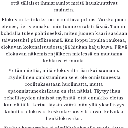
että tällaiset ihmisrauniot meitä hauskuuttivat
muinoin.
Elokuvan kritiikiksi on mainittava pituus. Vaikka juoni
etenee, tietty ennakoinnin tunne on alati läsnä. Tunnin
kohdalla tulee pohtineeksi, miten juonen kaari saadaan
taivutetuksi päätökseensä. Kun loppu lopulta raukeaa,
elokuvan kokonaisuudesta jää hiukan halju kuva. Päivä
elokuvan näkemisen jälkeen mielessä on muutama
kohtaus, ei muuta.
Yritän miettiä, mitä elokuvalta jään kaipaamaan.
Täydellinen onnistuminen se ei ole onnistuneesta
roolituksestaan huolimatta, mutta
epäonnistuneeksikaan en sitä näkisi. Täytyy ihan
rehellisyyden nimissä myöntää, että ennakko-oletus
kun oli tällä kertaa täysin väärä, niin yllätyksellisyys
kohottaa elokuvaa keskinkertaisesta aivan kelvoksi
henkilökuvaksi.