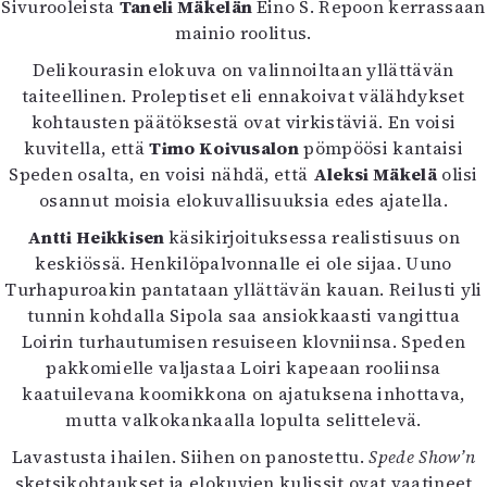
Sivurooleista
Taneli Mäkelän
Eino S. Repoon kerrassaan
mainio roolitus.
Delikourasin elokuva on valinnoiltaan yllättävän
taiteellinen. Proleptiset eli ennakoivat välähdykset
kohtausten päätöksestä ovat virkistäviä. En voisi
kuvitella, että
Timo Koivusalon
pömpöösi kantaisi
Speden osalta, en voisi nähdä, että
Aleksi Mäkelä
olisi
osannut moisia elokuvallisuuksia edes ajatella.
Antti Heikkisen
käsikirjoituksessa realistisuus on
keskiössä. Henkilöpalvonnalle ei ole sijaa. Uuno
Turhapuroakin pantataan yllättävän kauan. Reilusti yli
tunnin kohdalla Sipola saa ansiokkaasti vangittua
Loirin turhautumisen resuiseen klovniinsa. Speden
pakkomielle valjastaa Loiri kapeaan rooliinsa
kaatuilevana koomikkona on ajatuksena inhottava,
mutta valkokankaalla lopulta selittelevä.
Lavastusta ihailen. Siihen on panostettu.
Spede Show’n
sketsikohtaukset ja elokuvien kulissit ovat vaatineet