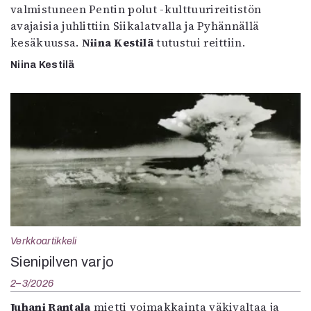
valmistuneen Pentin polut -kulttuurireitistön
avajaisia juhlittiin Siikalatvalla ja Pyhännällä
kesäkuussa.
Niina Kestilä
tutustui reittiin.
Niina Kestilä
Verkkoartikkeli
Sienipilven varjo
2–3/2026
Juhani Rantala
mietti voimakkainta väkivaltaa ja