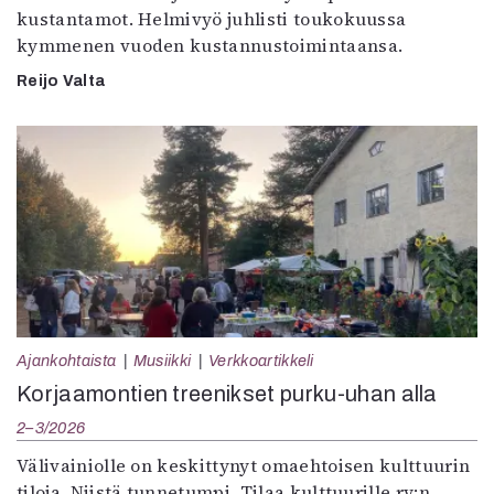
kustantamot. Helmivyö juhlisti toukokuussa
kymmenen vuoden kustannustoimintaansa.
Reijo Valta
Ajankohtaista
Musiikki
Verkkoartikkeli
Korjaamontien treenikset purku-uhan alla
2–3/2026
Välivainiolle on keskittynyt omaehtoisen kulttuurin
tiloja. Niistä tunnetumpi, Tilaa kulttuurille ry:n