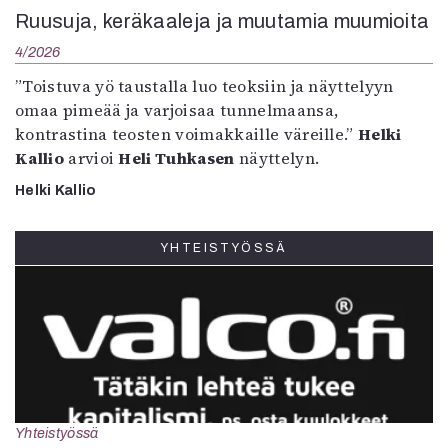
Ruusuja, keräkaaleja ja muutamia muumioita
4/2026
”Toistuva yö taustalla luo teoksiin ja näyttelyyn
omaa pimeää ja varjoisaa tunnelmaansa,
kontrastina teosten voimakkaille väreille.”
Helki
Kallio
arvioi
Heli Tuhkasen
näyttelyn.
Helki Kallio
YHTEISTYÖSSÄ
Yhteistyössä