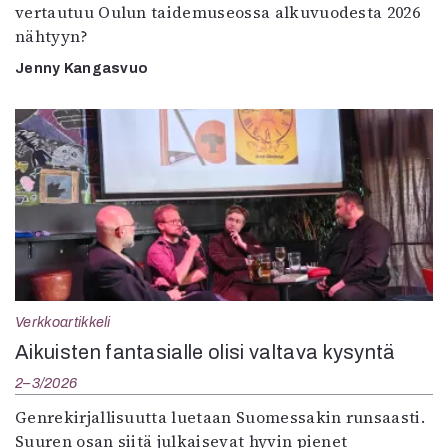
vertautuu Oulun taidemuseossa alkuvuodesta 2026
nähtyyn?
Jenny Kangasvuo
Verkkoartikkeli
Aikuisten fantasialle olisi valtava kysyntä
2–3/2026
Genrekirjallisuutta luetaan Suomessakin runsaasti.
Suuren osan siitä julkaisevat hyvin pienet