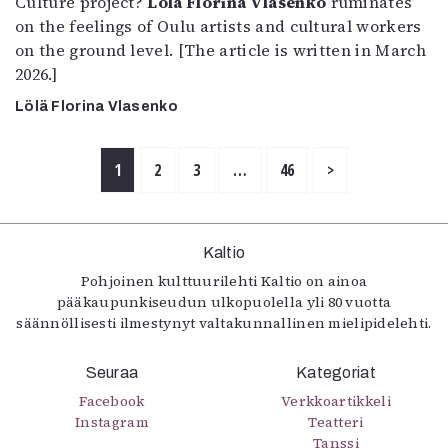
Culture project?
Lölä Florina Vlasenko
ruminates
on the feelings of Oulu artists and cultural workers
on the ground level. [The article is written in March
2026.]
Lölä Florina Vlasenko
1
2
3
…
46
>
Kaltio
Pohjoinen kulttuurilehti Kaltio on ainoa
pääkaupunkiseudun ulkopuolella yli 80 vuotta
säännöllisesti ilmestynyt valtakunnallinen mielipidelehti.
Seuraa
Kategoriat
Facebook
Verkkoartikkeli
Instagram
Teatteri
Tanssi