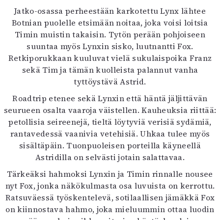
Mediatiedot
Jatko-osassa perheestään karkotettu Lynx lähtee
Kaltio ry
Botnian puolelle etsimään noitaa, joka voisi loitsia
Timin muistin takaisin. Tytön perään pohjoiseen
suuntaa myös Lynxin sisko, luutnantti Fox.
Retkiporukkaan kuuluvat vielä sukulaispoika Franz
sekä Tim ja tämän kuolleista palannut vanha
tyttöystävä Astrid.
Roadtrip etenee sekä Lynxin että häntä jäljittävän
seurueen osalta vaaroja väistellen. Kauheuksia riittää:
petollisia seireenejä, tieltä löytyviä verisiä sydämiä,
rantavedessä vaanivia vetehisiä. Uhkaa tulee myös
sisältäpäin. Tuonpuoleisen porteilla käyneellä
Astridilla on selvästi jotain salattavaa.
Tärkeäksi hahmoksi Lynxin ja Timin rinnalle nousee
nyt Fox, jonka näkökulmasta osa luvuista on kerrottu.
Ratsuväessä työskentelevä, sotilaallisen jämäkkä Fox
on kiinnostava hahmo, joka mieluummin ottaa luodin