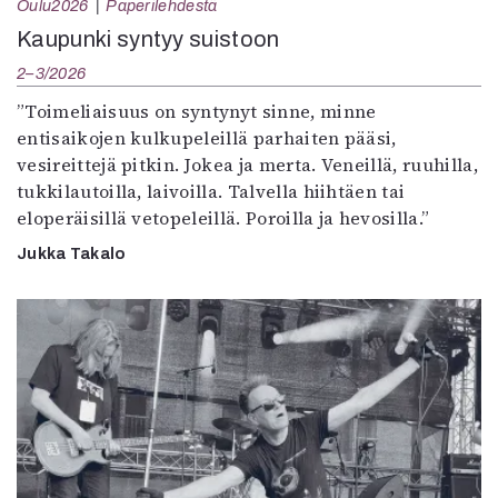
Oulu2026
Paperilehdestä
Kaupunki syntyy suistoon
2–3/2026
”Toimeliaisuus on syntynyt sinne, minne
entisaikojen kulkupeleillä parhaiten pääsi,
vesireittejä pitkin. Jokea ja merta. Veneillä, ruuhilla,
tukkilautoilla, laivoilla. Talvella hiihtäen tai
eloperäisillä vetopeleillä. Poroilla ja hevosilla.”
Jukka Takalo