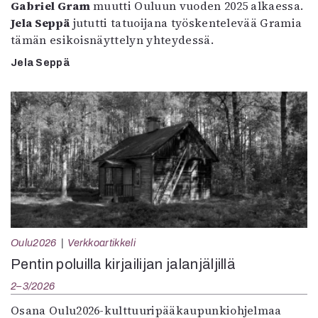
Gabriel Gram
muutti Ouluun vuoden 2025 alkaessa.
Jela Seppä
jututti tatuoijana työskentelevää Gramia
tämän esikoisnäyttelyn yhteydessä.
Jela Seppä
Oulu2026
Verkkoartikkeli
Pentin poluilla kirjailijan jalanjäljillä
2–3/2026
Osana Oulu2026-kulttuuripääkaupunkiohjelmaa