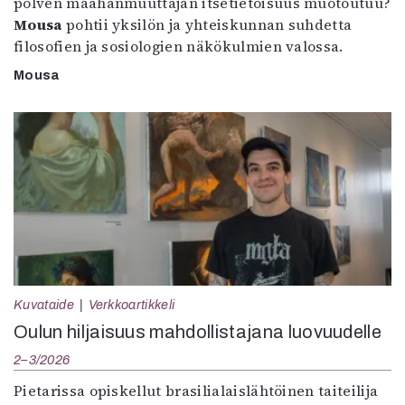
polven maahanmuuttajan itsetietoisuus muotoutuu?
Mousa
pohtii yksilön ja yhteiskunnan suhdetta
filosofien ja sosiologien näkökulmien valossa.
Mousa
Kuvataide
Verkkoartikkeli
Oulun hiljaisuus mahdollistajana luovuudelle
2–3/2026
Pietarissa opiskellut brasilialaislähtöinen taiteilija