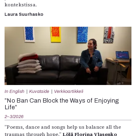
kontekstissa.
Laura Suurhasko
In English
Kuvataide
Verkkoartikkeli
”No Ban Can Block the Ways of Enjoying
Life”
2–3/2026
”Poems, dance and songs help us balance all the
traumas through hope.”
Lölä Florina Vlasenko