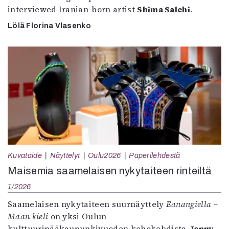
interviewed Iranian-born artist
Shima Salehi
.
Lölä Florina Vlasenko
Kuvataide
Näyttelyt
Oulu2026
Paperilehdestä
Maisemia saamelaisen nykytaiteen rinteiltä
1/2026
Saamelaisen nykytaiteen suurnäyttely
Eanangiella –
Maan kieli
on yksi Oulun
kulttuuripääkaupunkivuoden kohokohdista.
Jenny