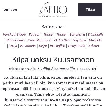
Tilaa
Valikko
Sulje
Kategoriat
Kategoriat
Verkkoartikkeli
Verkkoartikkeli
Teatteri
Tanssi
Tanssi
Sarjakuva
Sámegillii
Teatteri
Pääkirjoitus
Paperilehdestä
Oulu2026
Näyttelyt
Musiikki
Tanssi
Levyt
Kuvataide
Kirjat
In English
Esitystaide
Arkisto
Tanssi
Sarjakuva
Kilpajuoksu Kuusamoon
Sámegillii
Pääkirjoitus
Briitta Hepo-oja:
Sydämiä seireeneille
. Otava 2020.
Paperilehdestä
Kuulun niihin lukijoihin, joiden mielestä fantasia on
Oulu2026
parhaimmillaan silloin, kun romaanin maailmassa on
Näyttelyt
sopivassa määrin tuttuutta ja yhtymäkohtia todelliseen
Musiikki
elämään. Tämä ehto toteutuu mainiosti
Levyt
kuusamolaissyntyisen
Briitta Hepo-ojan
teoksessa
Kuvataide
Sydämiä seireeneille
, joka jatkaa Topelius-palkinnolla