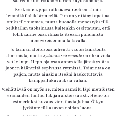
sääreen kuin rikkoo ritarien käytöskoodeja.
Keskeinen, jopa ratkaiseva rooli on Timin
lemmikkilohikäärmeellä. Tim on yrittänyt opettaa
otukselle suomea, mutta huonolla menestyksellä.
Seikkailun tuoksinassa kuitenkin osoittautuu, että
lohikäärme osaa ilmasta itseään puhumista
hienovireisemmällä tavalla.
Jo tarinan aloitusosa aiheutti vastustamatonta
ahmimista, mutta
Sydämiä seireeneille
on ehkä vielä
vetävämpi. Hepo-oja osaa annostella jännitystä ja
juonen käänteitä sopivassa rytmissä. Toimintaa on
paljon, mutta ainakin itseäni haukotuttavia
kamppailukuvauksia vähän.
Viehättävää on myös se, miten samoilu läpi metsäisten
erämaiden tuntuu lukijan aisteissa asti. Hieno on
esimerkiksi kuvaus vierailusta Julma-Ölkyn
jyrkänteellä asuvan noidan luona.