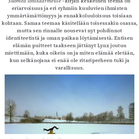
Suomea lohikäärmeille –
kirjan keskeinen teema on
eriarvoisuus ja eri ryhmiin kuuluvien ihmisten
ymmärtämättömyys ja ennakkoluuloisuus toisiaan
kohtaan. Samaa teemaa käsitellään toisessakin osassa,
mutta sen rinnalle nousevat nyt pohdinnot
identiteetistä ja oman paikan löytämisestä. Entisen
elämän puitteet taakseen jättänyt Lynx joutuu
miettimään, kuka oikein on ja miten elämää eletään,
kun selkänojana ei enää ole ritariperheen tuki ja
varallisuus.