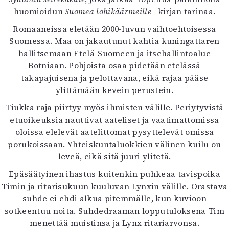
Kirjat
huomioidun
Suomea lohikäärmeille –
kirjan tarinaa.
In English
Romaaneissa eletään 2000-luvun vaihtoehtoisessa
Esitystaide
Suomessa. Maa on jakautunut kahtia kuningattaren
Arkisto
hallitsemaan Etelä-Suomeen ja itsehallintoalue
Botniaan. Pohjoista osaa pidetään etelässä
Lehdet
takapajuisena ja pelottavana, eikä rajaa pääse
4/2026
ylittämään kevein perustein.
2–3/2026
Tiukka raja piirtyy myös ihmisten välille. Periytyvistä
1/2026
etuoikeuksia nauttivat aateliset ja vaatimattomissa
6/2025
oloissa elelevät aatelittomat pysyttelevät omissa
5/2025 saame
porukoissaan. Yhteiskuntaluokkien välinen kuilu on
5/2025
leveä, eikä sitä juuri ylitetä.
Lehtiarkisto
Epäsäätyinen ihastus kuitenkin puhkeaa tavispoika
Info
Timin ja ritarisukuun kuuluvan Lynxin välille. Orastava
suhde ei ehdi alkua pitemmälle, kun kuvioon
Tilaus ja irtonumerot
sotkeentuu noita. Suhdedraaman lopputuloksena Tim
Yhteistyössä
menettää muistinsa ja Lynx ritariarvonsa.
Toimitus