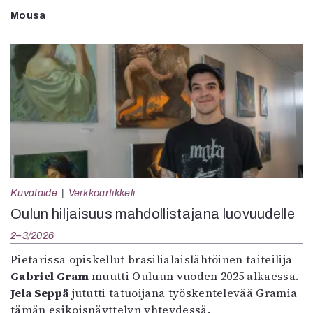
Mousa
Kuvataide
Verkkoartikkeli
Oulun hiljaisuus mahdollistajana luovuudelle
2–3/2026
Pietarissa opiskellut brasilialaislähtöinen taiteilija
Gabriel Gram
muutti Ouluun vuoden 2025 alkaessa.
Jela Seppä
jututti tatuoijana työskentelevää Gramia
tämän esikoisnäyttelyn yhteydessä.