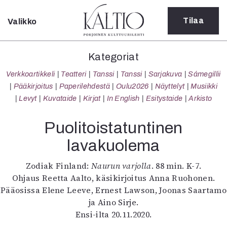
Tilaa
Valikko
Sulje
Kategoriat
Kategoriat
Verkkoartikkeli
Verkkoartikkeli
Teatteri
Tanssi
Tanssi
Sarjakuva
Sámegillii
Teatteri
Pääkirjoitus
Paperilehdestä
Oulu2026
Näyttelyt
Musiikki
Tanssi
Levyt
Kuvataide
Kirjat
In English
Esitystaide
Arkisto
Tanssi
Sarjakuva
Puolitoistatuntinen
Sámegillii
lavakuolema
Pääkirjoitus
Paperilehdestä
Zodiak Finland:
Naurun varjolla
. 88 min. K-7.
Oulu2026
Ohjaus Reetta Aalto, käsikirjoitus Anna Ruohonen.
Näyttelyt
Pääosissa Elene Leeve, Ernest Lawson, Joonas Saartamo
Musiikki
ja Aino Sirje.
Levyt
Ensi-ilta 20.11.2020.
Kuvataide