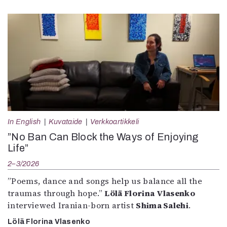
In English
Kuvataide
Verkkoartikkeli
”No Ban Can Block the Ways of Enjoying
Life”
2–3/2026
”Poems, dance and songs help us balance all the
traumas through hope.”
Lölä Florina Vlasenko
interviewed Iranian-born artist
Shima Salehi
.
Lölä Florina Vlasenko