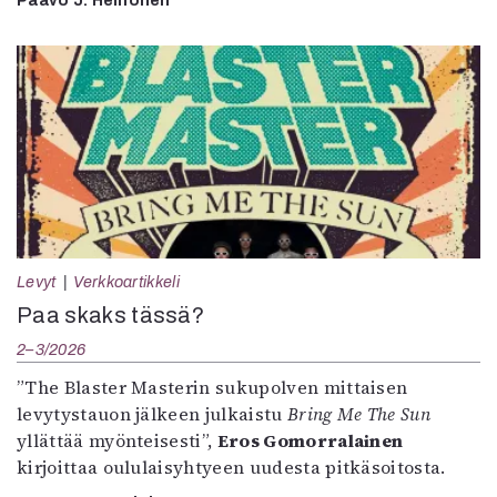
Paavo J. Heinonen
Levyt
Verkkoartikkeli
Paa skaks tässä?
2–3/2026
”The Blaster Masterin sukupolven mittaisen
levytystauon jälkeen julkaistu
Bring Me The Sun
yllättää myönteisesti”,
Eros Gomorralainen
kirjoittaa oululaisyhtyeen uudesta pitkäsoitosta.