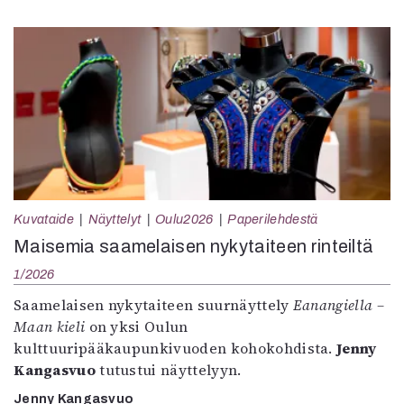
Kuvataide
Näyttelyt
Oulu2026
Paperilehdestä
Maisemia saamelaisen nykytaiteen rinteiltä
1/2026
Saamelaisen nykytaiteen suurnäyttely
Eanangiella –
Maan kieli
on yksi Oulun
kulttuuripääkaupunkivuoden kohokohdista.
Jenny
Kangasvuo
tutustui näyttelyyn.
Jenny Kangasvuo