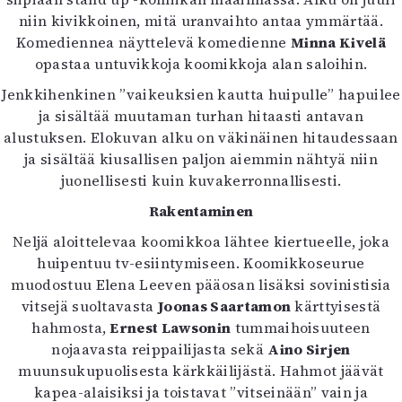
Mediatiedot
niin kivikkoinen, mitä uranvaihto antaa ymmärtää.
Kaltio ry
Komediennea näyttelevä komedienne
Minna Kivelä
opastaa untuvikkoja koomikkoja alan saloihin.
Jenkkihenkinen ”vaikeuksien kautta huipulle” hapuilee
ja sisältää muutaman turhan hitaasti antavan
alustuksen. Elokuvan alku on väkinäinen hitaudessaan
ja sisältää kiusallisen paljon aiemmin nähtyä niin
juonellisesti kuin kuvakerronnallisesti.
Rakentaminen
Neljä aloittelevaa koomikkoa lähtee kiertueelle, joka
huipentuu tv-esiintymiseen. Koomikkoseurue
muodostuu Elena Leeven pääosan lisäksi sovinistisia
vitsejä suoltavasta
Joonas Saartamon
kärttyisestä
hahmosta,
Ernest Lawsonin
tummaihoisuuteen
nojaavasta reippailijasta sekä
Aino Sirjen
muunsukupuolisesta kärkkäilijästä. Hahmot jäävät
kapea-alaisiksi ja toistavat ”vitseinään” vain ja