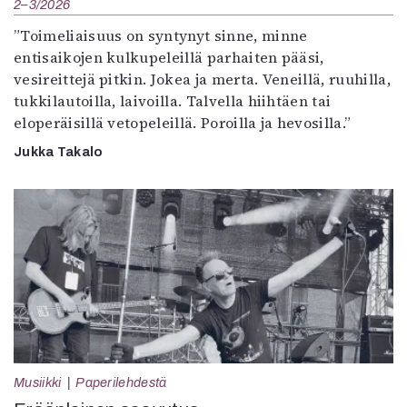
2–3/2026
”Toimeliaisuus on syntynyt sinne, minne
entisaikojen kulkupeleillä parhaiten pääsi,
vesireittejä pitkin. Jokea ja merta. Veneillä, ruuhilla,
tukkilautoilla, laivoilla. Talvella hiihtäen tai
eloperäisillä vetopeleillä. Poroilla ja hevosilla.”
Jukka Takalo
Musiikki
Paperilehdestä