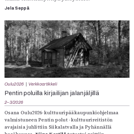
Jela Seppä
Oulu2026
Verkkoartikkeli
Pentin poluilla kirjailijan jalanjäljillä
2–3/2026
Osana Oulu2026-kulttuuripääkaupunkiohjelmaa
valmistuneen Pentin polut -kulttuurireitistön
avajaisia juhlittiin Siikalatvalla ja Pyhännällä