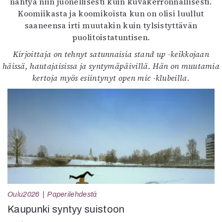
nähtyä niin juonellisesti kuin kuvakerronnallisesti.
Koomiikasta ja koomikoista kun on olisi luullut
saaneensa irti muutakin kuin tylsistyttävän
puolitoistatuntisen.
Kirjoittaja on tehnyt satunnaisia stand up -keikkojaan
häissä, hautajaisissa ja syntymäpäivillä. Hän on muutamia
kertoja myös esiintynyt open mic -klubeilla.
Oulu2026
Paperilehdestä
Kaupunki syntyy suistoon