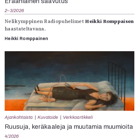
Eräänlainen saavutus
2–3/2026
Nelikymppinen Radiopuhelimet
Heikki Romppaisen
haastateltavana.
Heikki Romppainen
Ajankohtaista
Kuvataide
Verkkoartikkeli
Ruusuja, keräkaaleja ja muutamia muumioita
4/2026