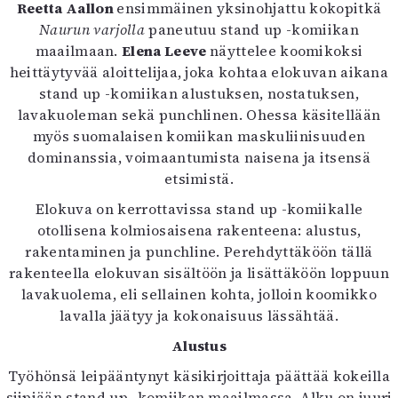
Kirjat
Reetta Aallon
ensimmäinen yksinohjattu kokopitkä
In English
Naurun varjolla
paneutuu stand up -komiikan
Esitystaide
maailmaan.
Elena Leeve
näyttelee koomikoksi
Arkisto
heittäytyvää aloittelijaa, joka kohtaa elokuvan aikana
stand up -komiikan alustuksen, nostatuksen,
lavakuoleman sekä punchlinen. Ohessa käsitellään
Lehdet
myös suomalaisen komiikan maskuliinisuuden
4/2026
dominanssia, voimaantumista naisena ja itsensä
2–3/2026
etsimistä.
1/2026
Elokuva on kerrottavissa stand up -komiikalle
6/2025
otollisena kolmiosaisena rakenteena: alustus,
5/2025 saame
rakentaminen ja punchline. Perehdyttäköön tällä
5/2025
rakenteella elokuvan sisältöön ja lisättäköön loppuun
Lehtiarkisto
lavakuolema, eli sellainen kohta, jolloin koomikko
lavalla jäätyy ja kokonaisuus lässähtää.
Info
Alustus
Tilaus ja irtonumerot
Yhteistyössä
Työhönsä leipääntynyt käsikirjoittaja päättää kokeilla
Toimitus
siipiään stand up -komiikan maailmassa. Alku on juuri