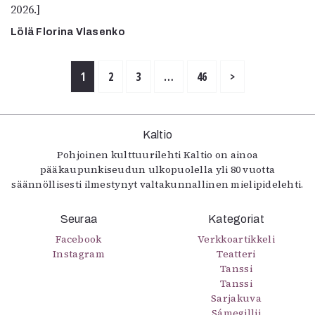
2026.]
Lölä Florina Vlasenko
1
2
3
…
46
>
Kaltio
Pohjoinen kulttuurilehti Kaltio on ainoa
pääkaupunkiseudun ulkopuolella yli 80 vuotta
säännöllisesti ilmestynyt valtakunnallinen mielipidelehti.
Seuraa
Kategoriat
Facebook
Verkkoartikkeli
Instagram
Teatteri
Tanssi
Tanssi
Sarjakuva
Sámegillii