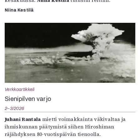
kesäkuussa.
Niina Kestilä
tutustui reittiin.
Niina Kestilä
Verkkoartikkeli
Sienipilven varjo
2–3/2026
Juhani Rantala
mietti voimakkainta väkivaltaa ja
ihmiskunnan päätymistä siihen Hiroshiman
räjähdyksen 80-vuotispäivän tienoolla.