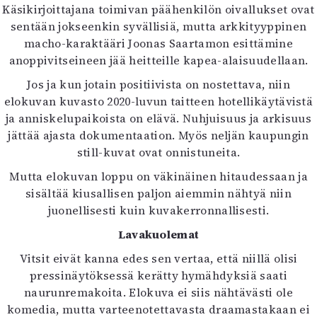
Käsikirjoittajana toimivan päähenkilön oivallukset ovat
sentään jokseenkin syvällisiä, mutta arkkityyppinen
macho-karaktääri Joonas Saartamon esittämine
anoppivitseineen jää heitteille kapea-alaisuudellaan.
Jos ja kun jotain positiivista on nostettava, niin
elokuvan kuvasto 2020-luvun taitteen hotellikäytävistä
ja anniskelupaikoista on elävä. Nuhjuisuus ja arkisuus
jättää ajasta dokumentaation. Myös neljän kaupungin
still-kuvat ovat onnistuneita.
Mutta elokuvan loppu on väkinäinen hitaudessaan ja
sisältää kiusallisen paljon aiemmin nähtyä niin
juonellisesti kuin kuvakerronnallisesti.
Lavakuolemat
Vitsit eivät kanna edes sen vertaa, että niillä olisi
pressinäytöksessä kerätty hymähdyksiä saati
naurunremakoita. Elokuva ei siis nähtävästi ole
komedia, mutta varteenotettavasta draamastakaan ei