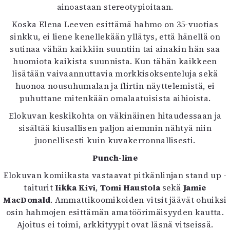
ainoastaan stereotypioitaan.
Koska Elena Leeven esittämä hahmo on 35-vuotias
sinkku, ei liene kenellekään yllätys, että hänellä on
sutinaa vähän kaikkiin suuntiin tai ainakin hän saa
huomiota kaikista suunnista. Kun tähän kaikkeen
lisätään vaivaannuttavia morkkisoksenteluja sekä
huonoa nousuhumalan ja flirtin näyttelemistä, ei
puhuttane mitenkään omalaatuisista aihioista.
Elokuvan keskikohta on väkinäinen hitaudessaan ja
sisältää kiusallisen paljon aiemmin nähtyä niin
juonellisesti kuin kuvakerronnallisesti.
Punch-line
Elokuvan komiikasta vastaavat pitkänlinjan stand up -
taiturit
Iikka Kivi
,
Tomi Haustola
sekä
Jamie
MacDonald
. Ammattikoomikoiden vitsit jäävät ohuiksi
osin hahmojen esittämän amatöörimäisyyden kautta.
Ajoitus ei toimi, arkkityypit ovat läsnä vitseissä.