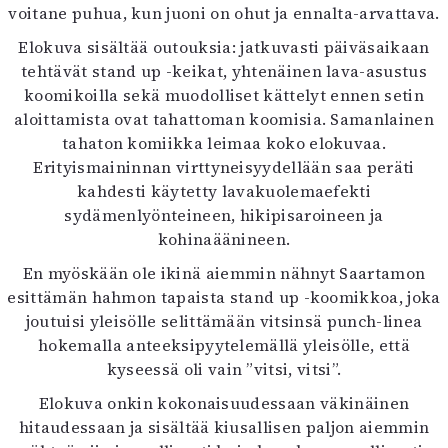
voitane puhua, kun juoni on ohut ja ennalta-arvattava.
Elokuva sisältää outouksia: jatkuvasti päiväsaikaan
tehtävät stand up -keikat, yhtenäinen lava-asustus
koomikoilla sekä muodolliset kättelyt ennen setin
aloittamista ovat tahattoman koomisia. Samanlainen
tahaton komiikka leimaa koko elokuvaa.
Erityismaininnan virttyneisyydellään saa peräti
kahdesti käytetty lavakuolemaefekti
sydämenlyönteineen, hikipisaroineen ja
kohinaäänineen.
En myöskään ole ikinä aiemmin nähnyt Saartamon
esittämän hahmon tapaista stand up -koomikkoa, joka
joutuisi yleisölle selittämään vitsinsä punch-linea
hokemalla anteeksipyytelemällä yleisölle, että
kyseessä oli vain ”vitsi, vitsi”.
Elokuva onkin kokonaisuudessaan väkinäinen
hitaudessaan ja sisältää kiusallisen paljon aiemmin